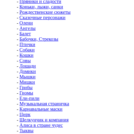
-
Пряники и сладости
-
Коньки, лыжи, санки
-
Рождественские сюжеты
-
Сказочные персонажи
-
Олени
-
Ангелы
-
Балет
-
Бабочки, Стрекозы
-
Птички
-
Собаки
-
Кошки
-
Совы
-
Лошади
-
Домики
-
Мышки
-
Мишки
-
Грибы
-
Гномы
-
Ели-пили
-
Музыкальная страничка
-
Карнавальные маски
-
Цирк
-
Щелкунчик и компания
-
Алиса в стране чудес
-
Тыквы