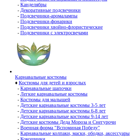
-
Канделябры
-
Декоративные подсвечники
-
Подсвечники-аромалампы
-
Подсвечники-фонарики
-
Подсвечники хвойно-флористические
-
Подсвечники с электросвечами
Карнавальные костюмы
♦
Костюмы для детей и взрослых
-
Карнавальные шапочки
-
Легкие карнавальные костюмы
-
Костюмы для малышей
-
Детские карнавальные костюмы 3-5 лет
-
Детские карнавальные костюмы 6-8 лет
-
Детские карнавальные костюмы 9-14 лет
-
Детские костюмы Деда Мороза и Снегурочи
-
Военная форма "Вспоминая Победу"
-
Карнавальные колпаки, маски, ободки, аксессуары
-
Кокошники