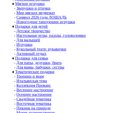
♦
Мягкие игрушки
-
Зверушки и птички
-
Мир мягких медвежат
-
Символ 2026 года ЛОШАДЬ
-
Новогодние танцующие игрушки
♦
Подарки для детей
-
Детское творчество
-
Настольные игры, паззлы, головоломки
-
Для малышей
-
Игрушки
-
Кукольный театр: рукавички
-
Активный отдых
♦
Подарки для семьи
-
Для папы, дедушки, брата
-
Для мамы, бабушки, сестры
♦
Тематические подарки
-
Тропики и море
-
Итальянская тема
-
Коллекция Прованс
-
Весеннее настроение
-
Осеннее настроение
-
Свадебная тематика
-
Восточная тематика
-
Пикник на природе
-
Моряк путешественик