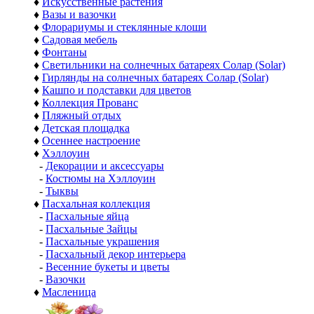
♦
Искусственные растения
♦
Вазы и вазочки
♦
Флорариумы и стеклянные клоши
♦
Садовая мебель
♦
Фонтаны
♦
Светильники на солнечных батареях Солар (Solar)
♦
Гирлянды на солнечных батареях Солар (Solar)
♦
Кашпо и подставки для цветов
♦
Коллекция Прованс
♦
Пляжный отдых
♦
Детская площадка
♦
Осеннее настроение
♦
Хэллоуин
-
Декорации и аксессуары
-
Костюмы на Хэллоуин
-
Тыквы
♦
Пасхальная коллекция
-
Пасхальные яйца
-
Пасхальные Зайцы
-
Пасхальные украшения
-
Пасхальный декор интерьера
-
Весенние букеты и цветы
-
Вазочки
♦
Масленица