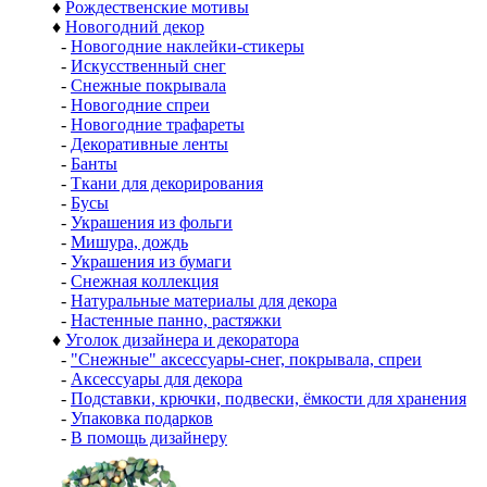
♦
Рождественские мотивы
♦
Новогодний декор
-
Новогодние наклейки-стикеры
-
Искусственный снег
-
Снежные покрывала
-
Новогодние спреи
-
Новогодние трафареты
-
Декоративные ленты
-
Банты
-
Ткани для декорирования
-
Бусы
-
Украшения из фольги
-
Мишура, дождь
-
Украшения из бумаги
-
Снежная коллекция
-
Натуральные материалы для декора
-
Настенные панно, растяжки
♦
Уголок дизайнера и декоратора
-
"Снежные" аксессуары-снег, покрывала, спреи
-
Аксессуары для декора
-
Подставки, крючки, подвески, ёмкости для хранения
-
Упаковка подарков
-
В помощь дизайнеру