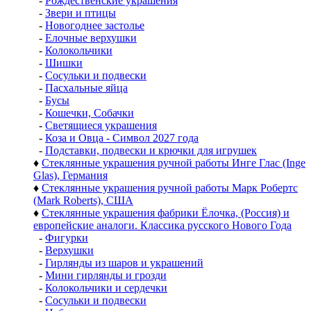
-
Рождественские украшения
-
Звери и птицы
-
Новогоднее застолье
-
Елочные верхушки
-
Колокольчики
-
Шишки
-
Сосульки и подвески
-
Пасхальные яйца
-
Бусы
-
Кошечки, Собачки
-
Светящиеся украшения
-
Коза и Овца - Символ 2027 года
-
Подставки, подвески и крючки для игрушек
♦
Стеклянные украшения ручной работы Инге Глас (Inge
Glas), Германия
♦
Стеклянные украшения ручной работы Марк Робертс
(Mark Roberts), США
♦
Стеклянные украшения фабрики Ёлочка, (Россия) и
европейские аналоги. Классика русского Нового Года
-
Фигурки
-
Верхушки
-
Гирлянды из шаров и украшений
-
Мини гирлянды и грозди
-
Колокольчики и сердечки
-
Сосульки и подвески