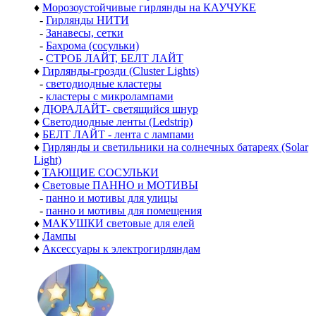
♦
Морозоустойчивые гирлянды на КАУЧУКЕ
-
Гирлянды НИТИ
-
Занавесы, сетки
-
Бахрома (сосульки)
-
СТРОБ ЛАЙТ, БЕЛТ ЛАЙТ
♦
Гирлянды-грозди (Cluster Lights)
-
светодиодные кластеры
-
кластеры с микролампами
♦
ДЮРАЛАЙТ- светящийся шнур
♦
Светодиодные ленты (Ledstrip)
♦
БЕЛТ ЛАЙТ - лента с лампами
♦
Гирлянды и светильники на солнечных батареях (Solar
Light)
♦
ТАЮЩИЕ СОСУЛЬКИ
♦
Световые ПАННО и МОТИВЫ
-
панно и мотивы для улицы
-
панно и мотивы для помещения
♦
МАКУШКИ световые для елей
♦
Лампы
♦
Аксессуары к электрогирляндам