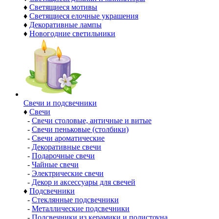
♦
Светящиеся мотивы
♦
Светящиеся елочные украшения
♦
Декоративные лампы
♦
Новогодние светильники
Свечи и подсвечники
♦
Свечи
-
Свечи столовые, античные и витые
-
Свечи пеньковые (столбики)
-
Свечи ароматические
-
Декоративные свечи
-
Подарочные свечи
-
Чайные свечи
-
Электрические свечи
-
Декор и аксессуары для свечей
♦
Подсвечники
-
Стеклянные подсвечники
-
Металлические подсвечники
-
Подсвечники из керамики и полистоуна