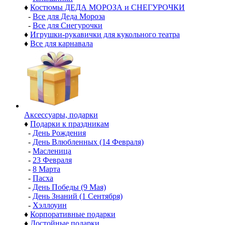
♦
Костюмы ДЕДА МОРОЗА и СНЕГУРОЧКИ
-
Все для Деда Мороза
-
Все для Снегурочки
♦
Игрушки-рукавички для кукольного театра
♦
Все для карнавала
Аксессуары, подарки
♦
Подарки к праздникам
-
День Рождения
-
День Влюбленных (14 Февраля)
-
Масленица
-
23 Февраля
-
8 Марта
-
Пасха
-
День Победы (9 Мая)
-
День Знаний (1 Сентября)
-
Хэллоуин
♦
Корпоративные подарки
♦
Достойные подарки