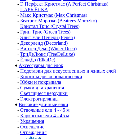
-
Э Перфект Кристмас (A Perfect Christmas)
-
ЦАРЬ ЁЛКА
-
Макс Кристмас (Max Christmas)
-
Беатрис Морозко (Beatrees Morozko)
-
Кристал Трис (Crystal Trees)
-
Грин Трис (Green Trees)
-
Элит Ели Пенери (Peneri)
-
Декорленд (Decorland)
-
Винтер Деко (Winter Deco)
-
ТриДеЛюкс (TreeDeLuxe)
-
ЁлкаДэ (ElkaDe)
♦
Аксессуары для ёлок
-
Подставки для искусственных и живых елей
-
Корзины для основания ёлки
-
Юбки и покрывала
-
Сумки для хранения
-
Светящиеся верхушки
-
Электрогирлянды
♦
Высокие уличные ёлки
-
Ствольные ели 4 - 45 м
-
Каркасные ели 4 - 45 м
-
Украшения
-
Освещение
-
Ограждения