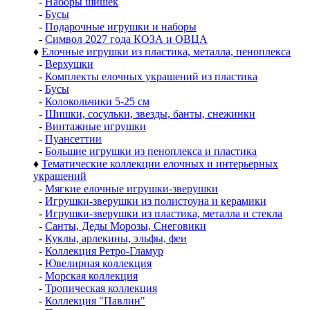
-
Наборы шишек
-
Бусы
-
Подарочные игрушки и наборы
-
Символ 2027 года КОЗА и ОВЦА
♦
Елочные игрушки из пластика, металла, пеноплекса
-
Верхушки
-
Комплекты елочных украшений из пластика
-
Бусы
-
Колокольчики 5-25 см
-
Шишки, сосульки, звезды, банты, снежинки
-
Винтажные игрушки
-
Пуансеттии
-
Большие игрушки из пеноплекса и пластика
♦
Тематические коллекции елочных и интерьерных
украшений
-
Мягкие елочные игрушки-зверушки
-
Игрушки-зверушки из полистоуна и керамики
-
Игрушки-зверушки из пластика, металла и стекла
-
Санты, Деды Морозы, Снеговики
-
Куклы, арлекины, эльфы, феи
-
Коллекция Ретро-Гламур
-
Ювелирная коллекция
-
Морская коллекция
-
Тропическая коллекция
-
Коллекция "Павлин"