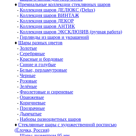
♦
Премиальные коллекции стеклянных шаров
-
Коллекция шаров ДЕЛЮКС (Delux)
-
Коллекция шаров ВИНТАЖ
-
Коллекция шаров ДЕКОР
-
Коллекция шаров АНТИК
-
Коллекция шаров ЭКСКЛЮЗИВ (ручная работа)
-
Гирлянды из шаров и украшений
♦
Шары разных цветов
-
Золотые
-
Серебряные
-
Красные и бордовые
-
Синие и голубые
-
Белые, перламутровые
-
Черные
-
Розовые
-
Зелёные
-
Фиолетовые и сиреневые
-
Оранжевые
-
Коричневые
-
Прозрачные
-
Дымчатые
-
Наборы разноцветных шаров
♦
Стеклянные шары с художественной росписью
(Ёлочка, Россия)
-
Шары диаметром 95 мм