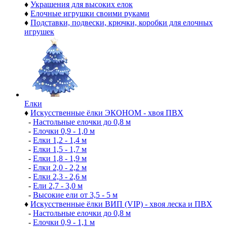
♦
Украшения для высоких елок
♦
Елочные игрушки своими руками
♦
Подставки, подвески, крючки, коробки для елочных
игрушек
Елки
♦
Искусственные ёлки ЭКОНОМ - хвоя ПВХ
-
Настольные елочки до 0,8 м
-
Елочки 0,9 - 1,0 м
-
Елки 1,2 - 1,4 м
-
Елки 1,5 - 1,7 м
-
Елки 1,8 - 1,9 м
-
Елки 2,0 - 2,2 м
-
Елки 2,3 - 2,6 м
-
Ели 2,7 - 3,0 м
-
Высокие ели от 3,5 - 5 м
♦
Искусственные ёлки ВИП (VIP) - хвоя леска и ПВХ
-
Настольные елочки до 0,8 м
-
Елочки 0,9 - 1,1 м