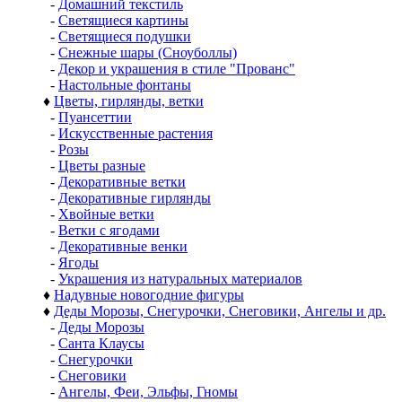
-
Домашний текстиль
-
Светящиеся картины
-
Светящиеся подушки
-
Снежные шары (Сноуболлы)
-
Декор и украшения в стиле "Прованс"
-
Настольные фонтаны
♦
Цветы, гирлянды, ветки
-
Пуансеттии
-
Искусственные растения
-
Розы
-
Цветы разные
-
Декоративные ветки
-
Декоративные гирлянды
-
Хвойные ветки
-
Ветки с ягодами
-
Декоративные венки
-
Ягоды
-
Украшения из натуральных материалов
♦
Надувные новогодние фигуры
♦
Деды Морозы, Снегурочки, Снеговики, Ангелы и др.
-
Деды Морозы
-
Санта Клаусы
-
Снегурочки
-
Снеговики
-
Ангелы, Феи, Эльфы, Гномы