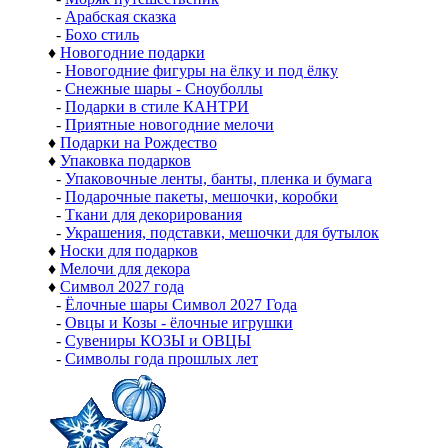
-
Арабская сказка
-
Бохо стиль
♦
Новогодние подарки
-
Новогодние фигуры на ёлку и под ёлку
-
Снежные шары - Сноуболлы
-
Подарки в стиле КАНТРИ
-
Приятные новогодние мелочи
♦
Подарки на Рождество
♦
Упаковка подарков
-
Упаковочные ленты, банты, пленка и бумага
-
Подарочные пакеты, мешочки, коробки
-
Ткани для декорирования
-
Украшения, подставки, мешочки для бутылок
♦
Носки для подарков
♦
Мелочи для декора
♦
Символ 2027 года
-
Ёлочные шары Символ 2027 Года
-
Овцы и Козы - ёлочные игрушки
-
Сувениры КОЗЫ и ОВЦЫ
-
Символы года прошлых лет