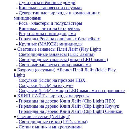
-
Лучи росы и ёлочные дожди
-
Капельки - занавесы и сосульки
-
Декоративные гирлянды и композиции с
минидиодами
-
Роса - кластеры и полукластеры
-
Капельки - нити на батарейках
-
Ретро лампы с минидиодами
-
Гирлянды Роса на солнечных батарейках
-
Крупные (МАКСИ) минидиоды
♦
Световые занавесы Плэй Лайт (Play Light)
-
Светодиодные занавесы (LED-лампы)
-
Светодиодные занавесы (микро LED-лампы)
-
Световые занавесы с микролампами
♦
Бахрома (сосульки) Айсикл Плэй Лайт (Icicle Play
Light)
-
Сосульки (Icicle) на проводе ПВХ
-
Сосульки (Icicle) на каучуке
-
Сосульки (Icicle) с микро LED-лампами на проволоке
♦
КЛИП ЛАЙТ - гирлянды на деревья
-
Гирлянды на дерево Клип Лайт (Clip Light) ПВХ
-
Гирлянды на дерево Клип Лайт (Clip Light) Каучук
-
Гирлянды на дерево Клип Лайт (Clip Light) Силикон
♦
Световые сетки (Net Light)
-
Светодиодные сетки (LED-лампы)
-
Сетки с мини- и микролампами