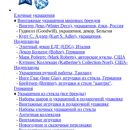
Елочные украшения
♦
Винтажные украшения мировых брендов
-
Винтер Деко (Winter Deco), украшения, ёлки, Россия
-
Гудвилл (Goodwill), украшения, декор, Бельгия
-
Курт С. Адлер (Kurt S. Adler), украшения,
Нидерланды
-
Элитный декор ЕДГ (EDG), Италия
-
Декор Больтце (Boltze), Германия
-
Марк Робертс (Mark Roberts), авторские куклы, США
-
Кэтринс Коллекшн (Katherine’s Collection-Noel), США-
Нидерланды
-
Украшения ручной работы, Таиланд
-
Инге Глас (Inge Glas), игрушки из стекла, Германия
-
Брейтнер (Breitner), игрушки в стиле "кантри",
Германия
♦
Украшения из стекла (все бренды)
-
Наборы шаров и украшений в подарочной упаковке
-
Винтажные игрушки в подарочной упаковке
-
Наборы елочных украшений из стекла
-
Античная коллекция
-
Винтажные игрушки
-
Новогодние и сказочные персонажи