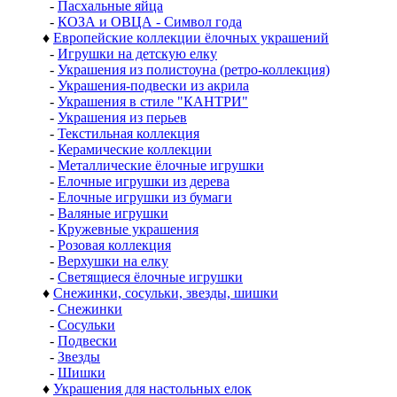
-
Пасхальные яйца
-
КОЗА и ОВЦА - Символ года
♦
Европейские коллекции ёлочных украшений
-
Игрушки на детскую елку
-
Украшения из полистоуна (ретро-коллекция)
-
Украшения-подвески из акрила
-
Украшения в стиле "КАНТРИ"
-
Украшения из перьев
-
Текстильная коллекция
-
Керамические коллекции
-
Металлические ёлочные игрушки
-
Елочные игрушки из дерева
-
Елочные игрушки из бумаги
-
Валяные игрушки
-
Кружевные украшения
-
Розовая коллекция
-
Верхушки на елку
-
Светящиеся ёлочные игрушки
♦
Снежинки, сосульки, звезды, шишки
-
Снежинки
-
Сосульки
-
Подвески
-
Звезды
-
Шишки
♦
Украшения для настольных елок