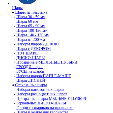
Шары
♦
Шары из пластика
-
Шары 30 - 50 мм
-
Шары 60 мм
-
Шары 65 - 90 мм
-
Шары 100-120 мм
-
Шары 140 - 150 мм
-
Шары от 200 мм
-
Наборы шаров ДЕЛЮКС
-
Шары с ДЕКОРОМ
-
ПЭТ ШАРЫ
-
ДИСКО-ШАРЫ
-
Прозрачные-МЫЛЬНЫЕ ПУЗЫРИ
-
ГРОЗДИ шаров
-
БУСЫ из шаров
-
Наборы шаров ПАПЬЕ-МАШЕ
-
Шары ДИСНЕЙ
♦
Стеклянные шары
-
Наборы однотонных шаров
-
Наборы разноцветных шаров
-
Прозрачные шары МЫЛЬНЫЕ ПУЗЫРИ
-
Зеркальные ДИСКО-ШАРЫ
-
Грозди из шариков на проволоке
-
Шары и колбы для творчества