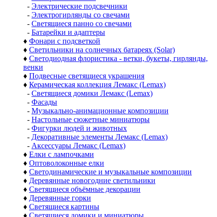
-
Электрические подсвечники
-
Электрогирлянды со свечами
-
Светящиеся панно со свечами
-
Батарейки и адаптеры
♦
Фонари с подсветкой
♦
Светильники на солнечных батареях (Solar)
♦
Светодиодная флористика - ветки, букеты, гирлянды,
венки
♦
Подвесные светящиеся украшения
♦
Керамическая коллекция Лемакс (Lemax)
-
Светящиеся домики Лемакс (Lemax)
-
Фасады
-
Музыкально-анимационные композиции
-
Настольные сюжетные миниатюры
-
Фигурки людей и животных
-
Декоративные элементы Лемакс (Lemax)
-
Аксессуары Лемакс (Lemax)
♦
Елки с лампочками
♦
Оптоволоконные елки
♦
Светодинамические и музыкальные композиции
♦
Деревянные новогодние светильники
♦
Светящиеся объёмные декорации
♦
Деревянные горки
♦
Светящиеся картины
♦
Светящиеся домики и миниатюры