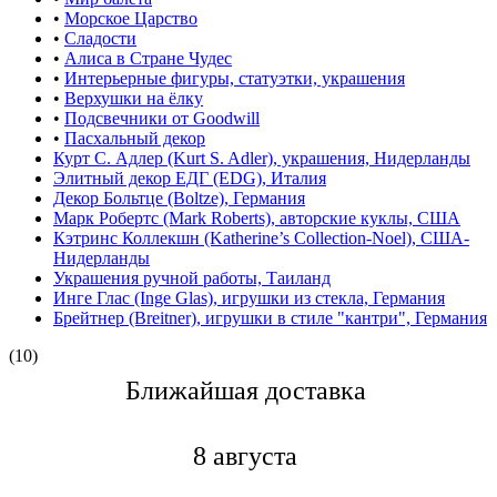
•
Морское Царство
•
Сладости
•
Алиса в Стране Чудес
•
Интерьерные фигуры, статуэтки, украшения
•
Верхушки на ёлку
•
Подсвечники от Goodwill
•
Пасхальный декор
Курт С. Адлер (Kurt S. Adler), украшения, Нидерланды
Элитный декор ЕДГ (EDG), Италия
Декор Больтце (Boltze), Германия
Марк Робертс (Mark Roberts), авторские куклы, США
Кэтринс Коллекшн (Katherine’s Collection-Noel), США-
Нидерланды
Украшения ручной работы, Таиланд
Инге Глас (Inge Glas), игрушки из стекла, Германия
Брейтнер (Breitner), игрушки в стиле "кантри", Германия
(10)
Ближайшая доставкa
8 августа