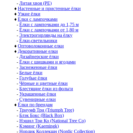
-
Литая хвоя (РЕ)
♦
Настенные и пристенные ёлки
♦
Узкие ёлки
♦
Елки с лампочками
-
Ёлки с лампочками до 1,75 м
-
Ёлки с лампочками от 1,80 м
-
Электрогирлянды на ёлку
-
Ёлки-светильники
♦
Оптоволоконные елки
♦
Декоративные елки
-
Дизайнерские ёлки
-
Ёлки с шишками и ягодами
-
Заснеженные ёлки
-
Белые ёлки
-
Голубые ёлки
-
Чёрные и цветные ёлки
-
Блестящие ёлки из фольги
-
Украшенные ёлки
-
Сувенирные елки
♦
Ёлки по брендам
-
Триумф Три (Triumph Tree)
-
Блэк Бокс (Black Box)
-
Нэшнл Три Ко (National Tree Co)
-
Кэминг (Kaemingk)
-
Нордик Коллекшн (Nordic Collection)