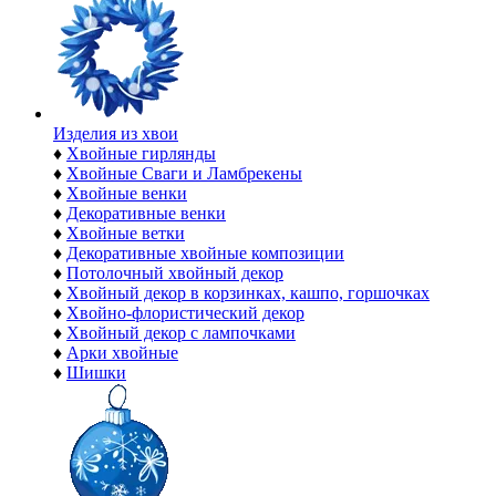
Изделия из хвои
♦
Хвойные гирлянды
♦
Хвойные Сваги и Ламбрекены
♦
Хвойные венки
♦
Декоративные венки
♦
Хвойные ветки
♦
Декоративные хвойные композиции
♦
Потолочный хвойный декор
♦
Хвойный декор в корзинках, кашпо, горшочках
♦
Хвойно-флористический декор
♦
Хвойный декор с лампочками
♦
Арки хвойные
♦
Шишки