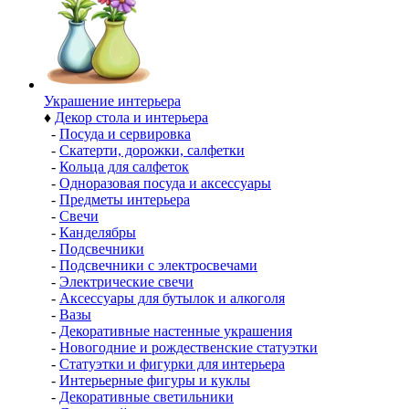
Украшение интерьера
♦
Декор стола и интерьера
-
Посуда и сервировка
-
Скатерти, дорожки, салфетки
-
Кольца для салфеток
-
Одноразовая посуда и аксессуары
-
Предметы интерьера
-
Свечи
-
Канделябры
-
Подсвечники
-
Подсвечники с электросвечами
-
Электрические свечи
-
Аксессуары для бутылок и алкоголя
-
Вазы
-
Декоративные настенные украшения
-
Новогодние и рождественские статуэтки
-
Статуэтки и фигурки для интерьера
-
Интерьерные фигуры и куклы
-
Декоративные светильники