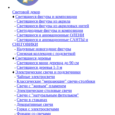
Световой декор
♦
Светящиеся фигуры и композиции
-
Светящиеся фигуры из акрила
-
Светящиеся фигуры из акриловых нитей
-
Светодиодные фигуры и композиции
-
Светящиеся и анимационные ОЛЕНИ
-
Светящиеся и анимационные САНТЫ и
СНЕГОВИКИ
-
Надувные новогодние фигуры
-
Снежная коллекция с подсветкой
♦
Светящиеся деревья
-
Светящиеся мини деревца до 90 см
-
Светящиеся деревья 1-3 м
♦
Электрические свечи и подсвечники
-
Чайные электросвечи
-
Классические "мерцающие" свечи-столбики
-
Свечи с "живым" пламенем
-
Электрические столовые свечи
-
Свечи с "натуральным фитильком"
-
Свечи в стаканах
-
Декоративные свечи
-
Горки с электросвечами
-
Фонари со свечами