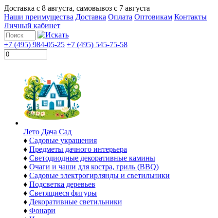
Доставка с
8 августа
, самовывоз с
7 августа
Наши преимущества
Доставка
Оплата
Оптовикам
Контакты
Личный кабинет
+7 (495) 984-05-25
+7 (495) 545-75-58
Лето Дача Сад
♦
Садовые украшения
♦
Предметы дачного интерьера
♦
Светодиодные декоративные камины
♦
Очаги и чаши для костра, гриль (BBQ)
♦
Садовые электрогирлянды и светильники
♦
Подсветка деревьев
♦
Светящиеся фигуры
♦
Декоративные светильники
♦
Фонари