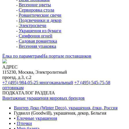
-
Весенние цветы
-
Сервировка стола
-
Романтические свечи
-
Подсвечники и декор
-
Электросвечи
-
Украшения из бумаги
-
Симфония огней
-
Садовая романтика
-
Весенняя упаковка
Ёлка по параметрам
На портале поставщиков
АДРЕС
115230, Москва, Электролитный
проезд, д.3, с.2
+7 (495) 984-05-25
многоканальный
+7 (495) 545-75-58
оптовикам
ПОДКАТАЛОГ РАЗДЕЛА
Винтажные украшения мировых брендов
Винтер Деко (Winter Deco), украшения, ёлки, Россия
Гудвилл (Goodwill), украшения, декор, Бельгия
•
Ёлочные украшения
•
Птички
•
Мир балета