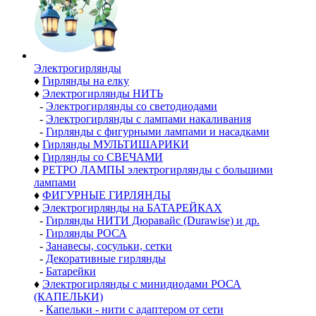
Электро­гирлянды
♦
Гирлянды на елку
♦
Электрогирлянды НИТЬ
-
Электрогирлянды со светодиодами
-
Электрогирлянды с лампами накаливания
-
Гирлянды с фигурными лампами и насадками
♦
Гирлянды МУЛЬТИШАРИКИ
♦
Гирлянды со СВЕЧАМИ
♦
РЕТРО ЛАМПЫ электрогирлянды с большими
лампами
♦
ФИГУРНЫЕ ГИРЛЯНДЫ
♦
Электрогирлянды на БАТАРЕЙКАХ
-
Гирлянды НИТИ Дюравайс (Durawise) и др.
-
Гирлянды РОСА
-
Занавесы, сосульки, сетки
-
Декоративные гирлянды
-
Батарейки
♦
Электрогирлянды с минидиодами РОСА
(КАПЕЛЬКИ)
-
Капельки - нити с адаптером от сети