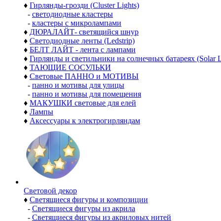
♦
Гирлянды-грозди (Cluster Lights)
-
светодиодные кластеры
-
кластеры с микролампами
♦
ДЮРАЛАЙТ- светящийся шнур
♦
Светодиодные ленты (Ledstrip)
♦
БЕЛТ ЛАЙТ - лента с лампами
♦
Гирлянды и светильники на солнечных батареях (Solar L
♦
ТАЮЩИЕ СОСУЛЬКИ
♦
Световые ПАННО и МОТИВЫ
-
панно и мотивы для улицы
-
панно и мотивы для помещения
♦
МАКУШКИ световые для елей
♦
Лампы
♦
Аксессуары к электрогирляндам
Световой декор
♦
Светящиеся фигуры и композиции
-
Светящиеся фигуры из акрила
-
Светящиеся фигуры из акриловых нитей