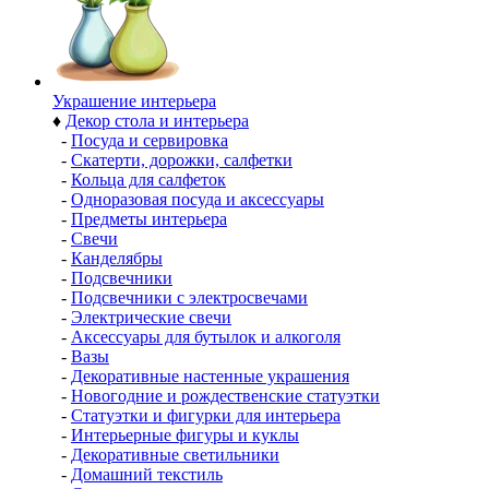
Украшение интерьера
♦
Декор стола и интерьера
-
Посуда и сервировка
-
Скатерти, дорожки, салфетки
-
Кольца для салфеток
-
Одноразовая посуда и аксессуары
-
Предметы интерьера
-
Свечи
-
Канделябры
-
Подсвечники
-
Подсвечники с электросвечами
-
Электрические свечи
-
Аксессуары для бутылок и алкоголя
-
Вазы
-
Декоративные настенные украшения
-
Новогодние и рождественские статуэтки
-
Статуэтки и фигурки для интерьера
-
Интерьерные фигуры и куклы
-
Декоративные светильники
-
Домашний текстиль