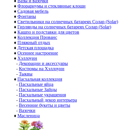
♦
Вазы и вазочки
♦
Флорариумы и стеклянные клоши
♦
Садовая мебель
♦
Фонтаны
♦
Светильники на солнечных батареях Солар (Solar)
♦
Гирлянды на солнечных батареях Солар (Solar)
♦
Кашпо и подставки для цветов
♦
Коллекция Прованс
♦
Пляжный отдых
♦
Детская площадка
♦
Осеннее настроение
♦
Хэллоуин
-
Декорации и аксессуары
-
Костюмы на Хэллоуин
-
Тыквы
♦
Пасхальная коллекция
-
Пасхальные яйца
-
Пасхальные Зайцы
-
Пасхальные украшения
-
Пасхальный декор интерьера
-
Весенние букеты и цветы
-
Вазочки
♦
Масленица