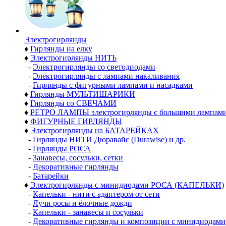
Электро­гирлянды
♦
Гирлянды на елку
♦
Электрогирлянды НИТЬ
-
Электрогирлянды со светодиодами
-
Электрогирлянды с лампами накаливания
-
Гирлянды с фигурными лампами и насадками
♦
Гирлянды МУЛЬТИШАРИКИ
♦
Гирлянды со СВЕЧАМИ
♦
РЕТРО ЛАМПЫ электрогирлянды с большими лампам
♦
ФИГУРНЫЕ ГИРЛЯНДЫ
♦
Электрогирлянды на БАТАРЕЙКАХ
-
Гирлянды НИТИ Дюравайс (Durawise) и др.
-
Гирлянды РОСА
-
Занавесы, сосульки, сетки
-
Декоративные гирлянды
-
Батарейки
♦
Электрогирлянды с минидиодами РОСА (КАПЕЛЬКИ)
-
Капельки - нити с адаптером от сети
-
Лучи росы и ёлочные дожди
-
Капельки - занавесы и сосульки
-
Декоративные гирлянды и композиции с минидиодами