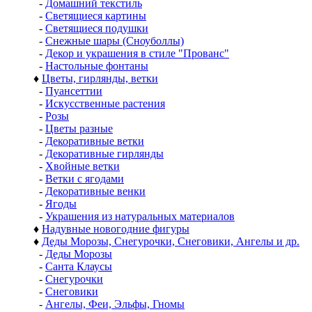
-
Домашний текстиль
-
Светящиеся картины
-
Светящиеся подушки
-
Снежные шары (Сноуболлы)
-
Декор и украшения в стиле "Прованс"
-
Настольные фонтаны
♦
Цветы, гирлянды, ветки
-
Пуансеттии
-
Искусственные растения
-
Розы
-
Цветы разные
-
Декоративные ветки
-
Декоративные гирлянды
-
Хвойные ветки
-
Ветки с ягодами
-
Декоративные венки
-
Ягоды
-
Украшения из натуральных материалов
♦
Надувные новогодние фигуры
♦
Деды Морозы, Снегурочки, Снеговики, Ангелы и др.
-
Деды Морозы
-
Санта Клаусы
-
Снегурочки
-
Снеговики
-
Ангелы, Феи, Эльфы, Гномы