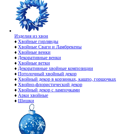
Изделия из хвои
♦
Хвойные гирлянды
♦
Хвойные Сваги и Ламбрекены
♦
Хвойные венки
♦
Декоративные венки
♦
Хвойные ветки
♦
Декоративные хвойные композиции
♦
Потолочный хвойный декор
♦
Хвойный декор в корзинках, кашпо, горшочках
♦
Хвойно-флористический декор
♦
Хвойный декор с лампочками
♦
Арки хвойные
♦
Шишки