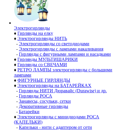
Электро­гирлянды
♦
Гирлянды на елку
♦
Электрогирлянды НИТЬ
-
Электрогирлянды со светодиодами
-
Электрогирлянды с лампами накаливания
-
Гирлянды с фигурными лампами и насадками
♦
Гирлянды МУЛЬТИШАРИКИ
♦
Гирлянды со СВЕЧАМИ
♦
РЕТРО ЛАМПЫ электрогирлянды с большими
лампами
♦
ФИГУРНЫЕ ГИРЛЯНДЫ
♦
Электрогирлянды на БАТАРЕЙКАХ
-
Гирлянды НИТИ Дюравайс (Durawise) и др.
-
Гирлянды РОСА
-
Занавесы, сосульки, сетки
-
Декоративные гирлянды
-
Батарейки
♦
Электрогирлянды с минидиодами РОСА
(КАПЕЛЬКИ)
-
Капельки - нити с адаптером от сети