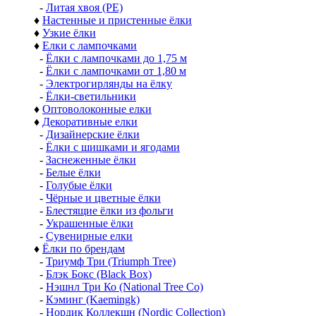
-
Литая хвоя (РЕ)
♦
Настенные и пристенные ёлки
♦
Узкие ёлки
♦
Елки с лампочками
-
Ёлки с лампочками до 1,75 м
-
Ёлки с лампочками от 1,80 м
-
Электрогирлянды на ёлку
-
Ёлки-светильники
♦
Оптоволоконные елки
♦
Декоративные елки
-
Дизайнерские ёлки
-
Ёлки с шишками и ягодами
-
Заснеженные ёлки
-
Белые ёлки
-
Голубые ёлки
-
Чёрные и цветные ёлки
-
Блестящие ёлки из фольги
-
Украшенные ёлки
-
Сувенирные елки
♦
Ёлки по брендам
-
Триумф Три (Triumph Tree)
-
Блэк Бокс (Black Box)
-
Нэшнл Три Ко (National Tree Co)
-
Кэминг (Kaemingk)
-
Нордик Коллекшн (Nordic Collection)