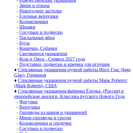
-
Рождественские украшения
-
Звери и птицы
-
Новогоднее застолье
-
Елочные верхушки
-
Колокольчики
-
Шишки
-
Сосульки и подвески
-
Пасхальные яйца
-
Бусы
-
Кошечки, Собачки
-
Светящиеся украшения
-
Коза и Овца - Символ 2027 года
-
Подставки, подвески и крючки для игрушек
♦
Стеклянные украшения ручной работы Инге Глас (Inge
Glas), Германия
♦
Стеклянные украшения ручной работы Марк Робертс
(Mark Roberts), США
♦
Стеклянные украшения фабрики Ёлочка, (Россия) и
европейские аналоги. Классика русского Нового Года
-
Фигурки
-
Верхушки
-
Гирлянды из шаров и украшений
-
Мини гирлянды и грозди
-
Колокольчики и сердечки
-
Сосульки и подвески