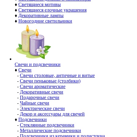
♦
Светящиеся мотивы
♦
Светящиеся елочные украшения
♦
Декоративные лампы
♦
Новогодние светильники
Свечи и подсвечники
♦
Свечи
-
Свечи столовые, античные и витые
-
Свечи пеньковые (столбики)
-
Свечи ароматические
-
Декоративные свечи
-
Подарочные свечи
-
Чайные свечи
-
Электрические свечи
-
Декор и аксессуары для свечей
♦
Подсвечники
-
Стеклянные подсвечники
-
Металлические подсвечники
-
Подсвечники из керамики и полистоуна