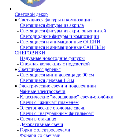
Световой декор
♦
Светящиеся фигуры и композиции
-
Светящиеся фигуры из акрила
-
Светящиеся фигуры из акриловых нитей
-
Светодиодные фигуры и композиции
-
Светящиеся и анимационные ОЛЕНИ
-
Светящиеся и анимационные САНТЫ и
СНЕГОВИКИ
-
Надувные новогодние фигуры
-
Снежная коллекция с подсветкой
♦
Светящиеся деревья
-
Светящиеся мини деревца до 90 см
-
Светящиеся деревья 1-3 м
♦
Электрические свечи и подсвечники
-
Чайные электросвечи
-
Классические "мерцающие" свечи-столбики
-
Свечи с "живым" пламенем
-
Электрические столовые свечи
-
Свечи с "натуральным фитильком"
-
Свечи в стаканах
-
Декоративные свечи
-
Горки с электросвечами
-
Фонари со свечами