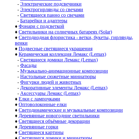
-
Электрические подсвечники
-
Электрогирлянды со свечами
-
Светящиеся панно со свечами
-
Батарейки и адаптеры
♦
Фонари с подсветкой
♦
Светильники на солнечных батареях (Solar)
♦
Светодиодная флористика - ветки, букеты, гирлянды,
венки
♦
Подвесные светящиеся украшения
♦
Керамическая коллекция Лемакс (Lemax)
-
Светящиеся домики Лемакс (Lemax)
-
Фасады
-
Музыкально-анимационные композиции
-
Настольные сюжетные миниатюры
-
Фигурки людей и животных
-
Декоративные элементы Лемакс (Lemax)
-
Аксессуары Лемакс (Lemax)
♦
Елки с лампочками
♦
Оптоволоконные елки
♦
Светодинамические и музыкальные композиции
♦
Деревянные новогодние светильники
♦
Светящиеся объёмные декорации
♦
Деревянные горки
♦
Светящиеся картины
♦
Светящиеся домики и миниатюры