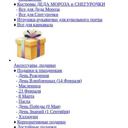
♦
Костюмы ДЕДА МОРОЗА и СНЕГУРОЧКИ
-
Все для Деда Мороза
-
Все для Снегурочки
♦
Игрушки-рукавички для кукольного театра
♦
Все для карнавала
Аксессуары, подарки
♦
Подарки к праздникам
-
День Рождения
-
День Влюбленных (14 Февраля)
-
Масленица
-
23 Февраля
-
8 Марта
-
Пасха
-
День Победы (9 Мая)
-
День Знаний (1 Сентября)
-
Хэллоуин
♦
Корпоративные подарки
♦
Достойные подарки