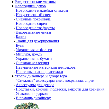
♦
Рождественские мотивы
♦
Новогодний декор
-
Новогодние наклейки-стикеры
-
Искусственный снег
-
Снежные покрывала
-
Новогодние спреи
-
Новогодние трафареты
-
Декоративные ленты
-
Банты
-
Ткани для декорирования
-
Бусы
-
Украшения из фольги
-
Мишура, дождь
-
Украшения из бумаги
-
Снежная коллекция
-
Натуральные материалы для декора
-
Настенные панно, растяжки
♦
Уголок дизайнера и декоратора
-
"Снежные" аксессуары-снег, покрывала, спреи
-
Аксессуары для декора
-
Подставки, крючки, подвески, ёмкости для хранения
-
Упаковка подарков
-
В помощь дизайнеру