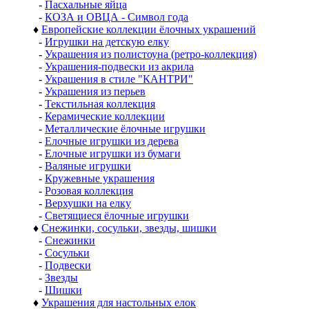
-
Пасхальные яйца
-
КОЗА и ОВЦА - Символ года
♦
Европейские коллекции ёлочных украшений
-
Игрушки на детскую елку
-
Украшения из полистоуна (ретро-коллекция)
-
Украшения-подвески из акрила
-
Украшения в стиле "КАНТРИ"
-
Украшения из перьев
-
Текстильная коллекция
-
Керамические коллекции
-
Металлические ёлочные игрушки
-
Елочные игрушки из дерева
-
Елочные игрушки из бумаги
-
Валяные игрушки
-
Кружевные украшения
-
Розовая коллекция
-
Верхушки на елку
-
Светящиеся ёлочные игрушки
♦
Снежинки, сосульки, звезды, шишки
-
Снежинки
-
Сосульки
-
Подвески
-
Звезды
-
Шишки
♦
Украшения для настольных елок