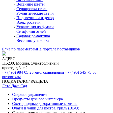
-
Весенние цветы
-
Сервировка стола
-
Романтические свечи
-
Подсвечники и декор
-
Электросвечи
-
Украшения из бумаги
-
Симфония огней
-
Садовая романтика
-
Весенняя упаковка
Ёлка по параметрам
На портале поставщиков
АДРЕС
115230, Москва, Электролитный
проезд, д.3, с.2
+7 (495) 984-05-25
многоканальный
+7 (495) 545-75-58
оптовикам
ПОДКАТАЛОГ РАЗДЕЛА
Лето Дача Сад
Садовые украшения
Предметы дачного интерьера
Светодиодные декоративные камины
Очаги и чаши для костра, гриль (BBQ)
Садовые электрогирлянды и светильники