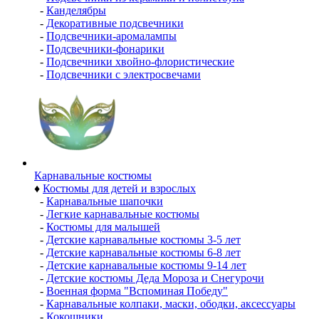
-
Канделябры
-
Декоративные подсвечники
-
Подсвечники-аромалампы
-
Подсвечники-фонарики
-
Подсвечники хвойно-флористические
-
Подсвечники с электросвечами
Карнавальные костюмы
♦
Костюмы для детей и взрослых
-
Карнавальные шапочки
-
Легкие карнавальные костюмы
-
Костюмы для малышей
-
Детские карнавальные костюмы 3-5 лет
-
Детские карнавальные костюмы 6-8 лет
-
Детские карнавальные костюмы 9-14 лет
-
Детские костюмы Деда Мороза и Снегурочи
-
Военная форма "Вспоминая Победу"
-
Карнавальные колпаки, маски, ободки, аксессуары
-
Кокошники