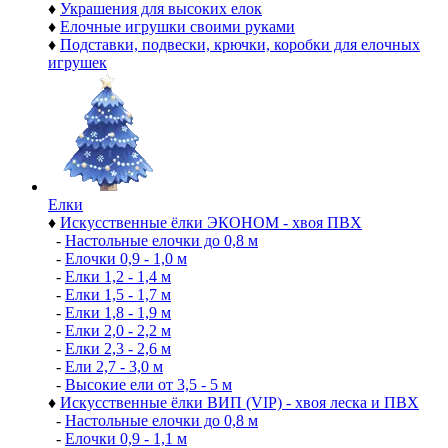
♦
Украшения для высоких елок
♦
Елочные игрушки своими руками
♦
Подставки, подвески, крючки, коробки для елочных
игрушек
Елки
♦
Искусственные ёлки ЭКОНОМ - хвоя ПВХ
-
Настольные елочки до 0,8 м
-
Елочки 0,9 - 1,0 м
-
Елки 1,2 - 1,4 м
-
Елки 1,5 - 1,7 м
-
Елки 1,8 - 1,9 м
-
Елки 2,0 - 2,2 м
-
Елки 2,3 - 2,6 м
-
Ели 2,7 - 3,0 м
-
Высокие ели от 3,5 - 5 м
♦
Искусственные ёлки ВИП (VIP) - хвоя леска и ПВХ
-
Настольные елочки до 0,8 м
-
Елочки 0,9 - 1,1 м