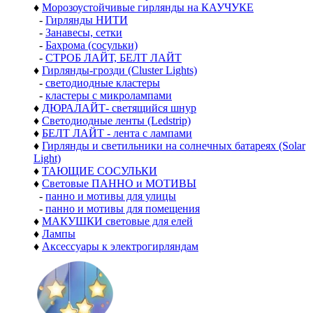
♦
Морозоустойчивые гирлянды на КАУЧУКЕ
-
Гирлянды НИТИ
-
Занавесы, сетки
-
Бахрома (сосульки)
-
СТРОБ ЛАЙТ, БЕЛТ ЛАЙТ
♦
Гирлянды-грозди (Cluster Lights)
-
светодиодные кластеры
-
кластеры с микролампами
♦
ДЮРАЛАЙТ- светящийся шнур
♦
Светодиодные ленты (Ledstrip)
♦
БЕЛТ ЛАЙТ - лента с лампами
♦
Гирлянды и светильники на солнечных батареях (Solar
Light)
♦
ТАЮЩИЕ СОСУЛЬКИ
♦
Световые ПАННО и МОТИВЫ
-
панно и мотивы для улицы
-
панно и мотивы для помещения
♦
МАКУШКИ световые для елей
♦
Лампы
♦
Аксессуары к электрогирляндам