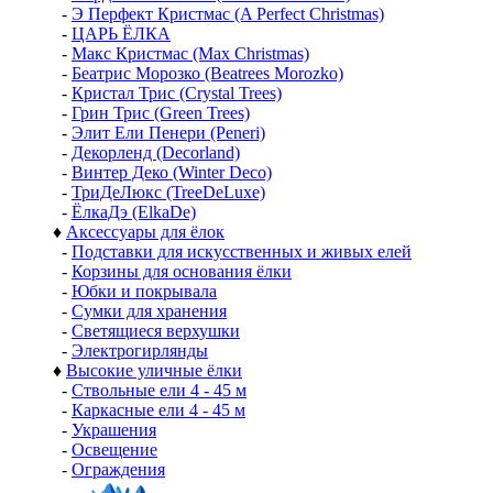
-
Э Перфект Кристмас (A Perfect Christmas)
-
ЦАРЬ ЁЛКА
-
Макс Кристмас (Max Christmas)
-
Беатрис Морозко (Beatrees Morozko)
-
Кристал Трис (Crystal Trees)
-
Грин Трис (Green Trees)
-
Элит Ели Пенери (Peneri)
-
Декорленд (Decorland)
-
Винтер Деко (Winter Deco)
-
ТриДеЛюкс (TreeDeLuxe)
-
ЁлкаДэ (ElkaDe)
♦
Аксессуары для ёлок
-
Подставки для искусственных и живых елей
-
Корзины для основания ёлки
-
Юбки и покрывала
-
Сумки для хранения
-
Светящиеся верхушки
-
Электрогирлянды
♦
Высокие уличные ёлки
-
Ствольные ели 4 - 45 м
-
Каркасные ели 4 - 45 м
-
Украшения
-
Освещение
-
Ограждения