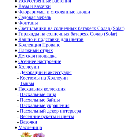
♦
Искусственные растения
♦
Вазы и вазочки
♦
Флорариумы и стеклянные клоши
♦
Садовая мебель
♦
Фонтаны
♦
Светильники на солнечных батареях Солар (Solar)
♦
Гирлянды на солнечных батареях Солар (Solar)
♦
Кашпо и подставки для цветов
♦
Коллекция Прованс
♦
Пляжный отдых
♦
Детская площадка
♦
Осеннее настроение
♦
Хэллоуин
-
Декорации и аксессуары
-
Костюмы на Хэллоуин
-
Тыквы
♦
Пасхальная коллекция
-
Пасхальные яйца
-
Пасхальные Зайцы
-
Пасхальные украшения
-
Пасхальный декор интерьера
-
Весенние букеты и цветы
-
Вазочки
♦
Масленица