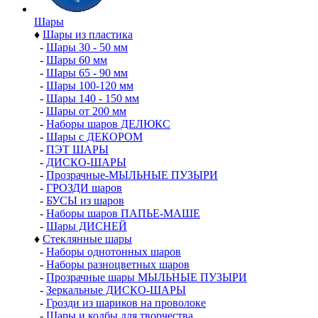
Шары
♦
Шары из пластика
-
Шары 30 - 50 мм
-
Шары 60 мм
-
Шары 65 - 90 мм
-
Шары 100-120 мм
-
Шары 140 - 150 мм
-
Шары от 200 мм
-
Наборы шаров ДЕЛЮКС
-
Шары с ДЕКОРОМ
-
ПЭТ ШАРЫ
-
ДИСКО-ШАРЫ
-
Прозрачные-МЫЛЬНЫЕ ПУЗЫРИ
-
ГРОЗДИ шаров
-
БУСЫ из шаров
-
Наборы шаров ПАПЬЕ-МАШЕ
-
Шары ДИСНЕЙ
♦
Стеклянные шары
-
Наборы однотонных шаров
-
Наборы разноцветных шаров
-
Прозрачные шары МЫЛЬНЫЕ ПУЗЫРИ
-
Зеркальные ДИСКО-ШАРЫ
-
Грозди из шариков на проволоке
-
Шары и колбы для творчества