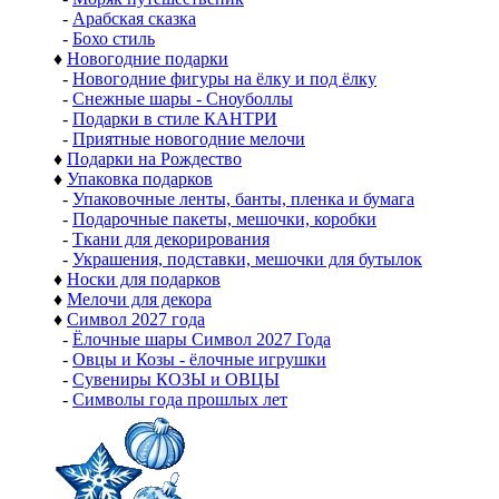
-
Арабская сказка
-
Бохо стиль
♦
Новогодние подарки
-
Новогодние фигуры на ёлку и под ёлку
-
Снежные шары - Сноуболлы
-
Подарки в стиле КАНТРИ
-
Приятные новогодние мелочи
♦
Подарки на Рождество
♦
Упаковка подарков
-
Упаковочные ленты, банты, пленка и бумага
-
Подарочные пакеты, мешочки, коробки
-
Ткани для декорирования
-
Украшения, подставки, мешочки для бутылок
♦
Носки для подарков
♦
Мелочи для декора
♦
Символ 2027 года
-
Ёлочные шары Символ 2027 Года
-
Овцы и Козы - ёлочные игрушки
-
Сувениры КОЗЫ и ОВЦЫ
-
Символы года прошлых лет