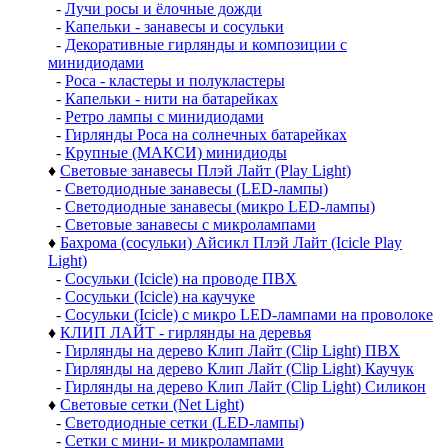
-
Лучи росы и ёлочные дожди
-
Капельки - занавесы и сосульки
-
Декоративные гирлянды и композиции с
минидиодами
-
Роса - кластеры и полукластеры
-
Капельки - нити на батарейках
-
Ретро лампы с минидиодами
-
Гирлянды Роса на солнечных батарейках
-
Крупные (МАКСИ) минидиоды
♦
Световые занавесы Плэй Лайт (Play Light)
-
Светодиодные занавесы (LED-лампы)
-
Светодиодные занавесы (микро LED-лампы)
-
Световые занавесы с микролампами
♦
Бахрома (сосульки) Айсикл Плэй Лайт (Icicle Play
Light)
-
Сосульки (Icicle) на проводе ПВХ
-
Сосульки (Icicle) на каучуке
-
Сосульки (Icicle) с микро LED-лампами на проволоке
♦
КЛИП ЛАЙТ - гирлянды на деревья
-
Гирлянды на дерево Клип Лайт (Clip Light) ПВХ
-
Гирлянды на дерево Клип Лайт (Clip Light) Каучук
-
Гирлянды на дерево Клип Лайт (Clip Light) Силикон
♦
Световые сетки (Net Light)
-
Светодиодные сетки (LED-лампы)
-
Сетки с мини- и микролампами