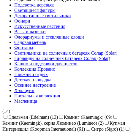
Подсветка деревьев
Светящиеся фигуры
Декоративные светильники
Фонари
Искусственные растения
Вазы и вазочки
Флорариумы и стеклянные клоши
Садовая мебель
Фонтаны
Светильники на солнечных батареях Солар (Solar)
Гирлянды на солнечных батареях Солар (Solar)
Кашпо и подставки для цветов
Коллекция Прованс
Пляжный отдых
Детская площадка
Осеннее настроение
Хэллоуин
Пасхальная коллекция
Масленица
(14)
Эдельман (Edelman) (13)
Кэминг (Kaemingk) (69)
Кеминг (Kaemingk), серия Люминео (Lumineo) (2)
Купман
Интернешнл (Koopman International) (61)
Сигро (Sigro) (1)