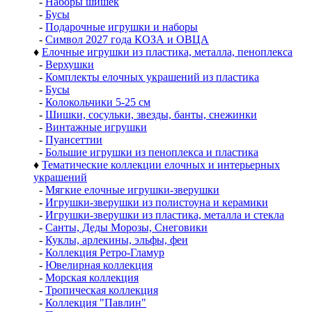
-
Наборы шишек
-
Бусы
-
Подарочные игрушки и наборы
-
Символ 2027 года КОЗА и ОВЦА
♦
Елочные игрушки из пластика, металла, пеноплекса
-
Верхушки
-
Комплекты елочных украшений из пластика
-
Бусы
-
Колокольчики 5-25 см
-
Шишки, сосульки, звезды, банты, снежинки
-
Винтажные игрушки
-
Пуансеттии
-
Большие игрушки из пеноплекса и пластика
♦
Тематические коллекции елочных и интерьерных
украшений
-
Мягкие елочные игрушки-зверушки
-
Игрушки-зверушки из полистоуна и керамики
-
Игрушки-зверушки из пластика, металла и стекла
-
Санты, Деды Морозы, Снеговики
-
Куклы, арлекины, эльфы, феи
-
Коллекция Ретро-Гламур
-
Ювелирная коллекция
-
Морская коллекция
-
Тропическая коллекция
-
Коллекция "Павлин"