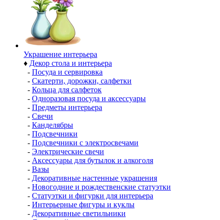
Украшение интерьера
♦
Декор стола и интерьера
-
Посуда и сервировка
-
Скатерти, дорожки, салфетки
-
Кольца для салфеток
-
Одноразовая посуда и аксессуары
-
Предметы интерьера
-
Свечи
-
Канделябры
-
Подсвечники
-
Подсвечники с электросвечами
-
Электрические свечи
-
Аксессуары для бутылок и алкоголя
-
Вазы
-
Декоративные настенные украшения
-
Новогодние и рождественские статуэтки
-
Статуэтки и фигурки для интерьера
-
Интерьерные фигуры и куклы
-
Декоративные светильники