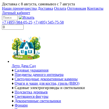
Доставка с
8 августа
, самовывоз с
7 августа
Наши преимущества
Доставка
Оплата
Оптовикам
Контакты
Личный кабинет
+7 (495) 984-05-25
+7 (495) 545-75-58
Лето Дача Сад
♦
Садовые украшения
♦
Предметы дачного интерьера
♦
Светодиодные декоративные камины
♦
Очаги и чаши для костра, гриль (BBQ)
♦
Садовые электрогирлянды и светильники
♦
Подсветка деревьев
♦
Светящиеся фигуры
♦
Декоративные светильники
♦
Фонари