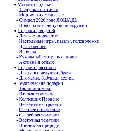
♦
Мягкие игрушки
-
Зверушки и птички
-
Мир мягких медвежат
-
Символ 2026 года ЛОШАДЬ
-
Новогодние танцующие игрушки
♦
Подарки для детей
-
Детское творчество
-
Настольные игры, паззлы, головоломки
-
Для малышей
-
Игрушки
-
Кукольный театр: рукавички
-
Активный отдых
♦
Подарки для семьи
-
Для папы, дедушки, брата
-
Для мамы, бабушки, сестры
♦
Тематические подарки
-
Тропики и море
-
Итальянская тема
-
Коллекция Прованс
-
Весеннее настроение
-
Осеннее настроение
-
Свадебная тематика
-
Восточная тематика
-
Пикник на природе
-
Моряк путешественик