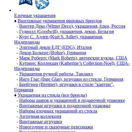
Елочные украшения
♦
Винтажные украшения мировых брендов
-
Винтер Деко (Winter Deco), украшения, ёлки, Россия
-
Гудвилл (Goodwill), украшения, декор, Бельгия
-
Курт С. Адлер (Kurt S. Adler), украшения,
Нидерланды
-
Элитный декор ЕДГ (EDG), Италия
-
Декор Больтце (Boltze), Германия
-
Марк Робертс (Mark Roberts), авторские куклы, США
-
Кэтринс Коллекшн (Katherine’s Collection-Noel), США-
Нидерланды
-
Украшения ручной работы, Таиланд
-
Инге Глас (Inge Glas), игрушки из стекла, Германия
-
Брейтнер (Breitner), игрушки в стиле "кантри",
Германия
♦
Украшения из стекла (все бренды)
-
Наборы шаров и украшений в подарочной упаковке
-
Винтажные игрушки в подарочной упаковке
-
Наборы елочных украшений из стекла
-
Античная коллекция
-
Винтажные игрушки
-
Новогодние и сказочные персонажи