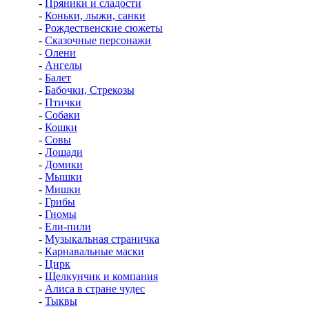
-
Пряники и сладости
-
Коньки, лыжи, санки
-
Рождественские сюжеты
-
Сказочные персонажи
-
Олени
-
Ангелы
-
Балет
-
Бабочки, Стрекозы
-
Птички
-
Собаки
-
Кошки
-
Совы
-
Лошади
-
Домики
-
Мышки
-
Мишки
-
Грибы
-
Гномы
-
Ели-пили
-
Музыкальная страничка
-
Карнавальные маски
-
Цирк
-
Щелкунчик и компания
-
Алиса в стране чудес
-
Тыквы