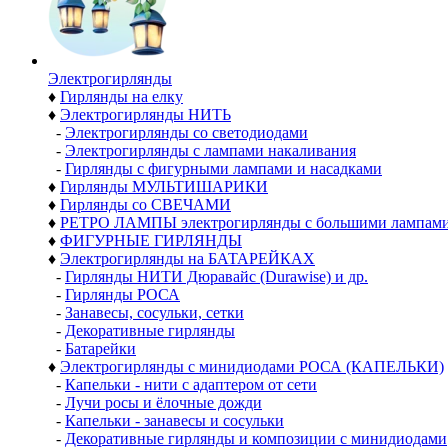
Электро­гирлянды
♦
Гирлянды на елку
♦
Электрогирлянды НИТЬ
-
Электрогирлянды со светодиодами
-
Электрогирлянды с лампами накаливания
-
Гирлянды с фигурными лампами и насадками
♦
Гирлянды МУЛЬТИШАРИКИ
♦
Гирлянды со СВЕЧАМИ
♦
РЕТРО ЛАМПЫ электрогирлянды с большими лампам
♦
ФИГУРНЫЕ ГИРЛЯНДЫ
♦
Электрогирлянды на БАТАРЕЙКАХ
-
Гирлянды НИТИ Дюравайс (Durawise) и др.
-
Гирлянды РОСА
-
Занавесы, сосульки, сетки
-
Декоративные гирлянды
-
Батарейки
♦
Электрогирлянды с минидиодами РОСА (КАПЕЛЬКИ)
-
Капельки - нити с адаптером от сети
-
Лучи росы и ёлочные дожди
-
Капельки - занавесы и сосульки
-
Декоративные гирлянды и композиции с минидиодами