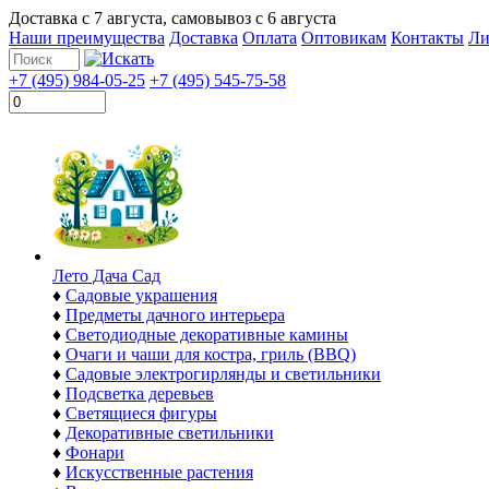
Доставка с
7 августа
, самовывоз с
6 августа
Наши преимущества
Доставка
Оплата
Оптовикам
Контакты
Ли
+7 (495) 984-05-25
+7 (495) 545-75-58
Лето Дача Сад
♦
Садовые украшения
♦
Предметы дачного интерьера
♦
Светодиодные декоративные камины
♦
Очаги и чаши для костра, гриль (BBQ)
♦
Садовые электрогирлянды и светильники
♦
Подсветка деревьев
♦
Светящиеся фигуры
♦
Декоративные светильники
♦
Фонари
♦
Искусственные растения