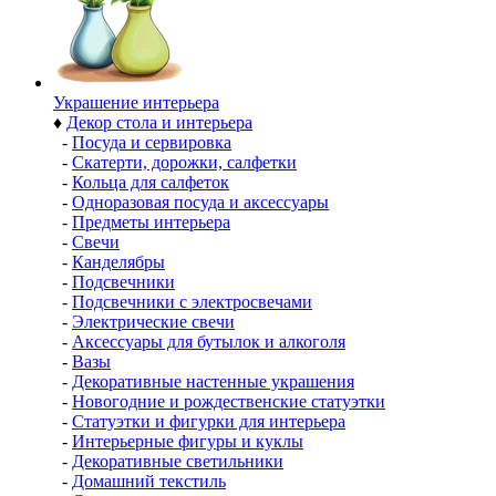
Украшение интерьера
♦
Декор стола и интерьера
-
Посуда и сервировка
-
Скатерти, дорожки, салфетки
-
Кольца для салфеток
-
Одноразовая посуда и аксессуары
-
Предметы интерьера
-
Свечи
-
Канделябры
-
Подсвечники
-
Подсвечники с электросвечами
-
Электрические свечи
-
Аксессуары для бутылок и алкоголя
-
Вазы
-
Декоративные настенные украшения
-
Новогодние и рождественские статуэтки
-
Статуэтки и фигурки для интерьера
-
Интерьерные фигуры и куклы
-
Декоративные светильники
-
Домашний текстиль