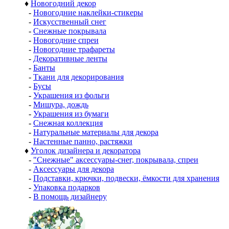
♦
Новогодний декор
-
Новогодние наклейки-стикеры
-
Искусственный снег
-
Снежные покрывала
-
Новогодние спреи
-
Новогодние трафареты
-
Декоративные ленты
-
Банты
-
Ткани для декорирования
-
Бусы
-
Украшения из фольги
-
Мишура, дождь
-
Украшения из бумаги
-
Снежная коллекция
-
Натуральные материалы для декора
-
Настенные панно, растяжки
♦
Уголок дизайнера и декоратора
-
"Снежные" аксессуары-снег, покрывала, спреи
-
Аксессуары для декора
-
Подставки, крючки, подвески, ёмкости для хранения
-
Упаковка подарков
-
В помощь дизайнеру