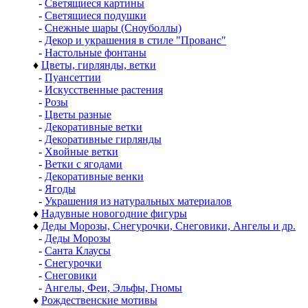
-
Светящиеся картины
-
Светящиеся подушки
-
Снежные шары (Сноуболлы)
-
Декор и украшения в стиле "Прованс"
-
Настольные фонтаны
♦
Цветы, гирлянды, ветки
-
Пуансеттии
-
Искусственные растения
-
Розы
-
Цветы разные
-
Декоративные ветки
-
Декоративные гирлянды
-
Хвойные ветки
-
Ветки с ягодами
-
Декоративные венки
-
Ягоды
-
Украшения из натуральных материалов
♦
Надувные новогодние фигуры
♦
Деды Морозы, Снегурочки, Снеговики, Ангелы и др.
-
Деды Морозы
-
Санта Клаусы
-
Снегурочки
-
Снеговики
-
Ангелы, Феи, Эльфы, Гномы
♦
Рождественские мотивы