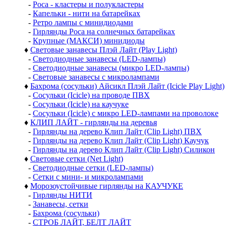
-
Роса - кластеры и полукластеры
-
Капельки - нити на батарейках
-
Ретро лампы с минидиодами
-
Гирлянды Роса на солнечных батарейках
-
Крупные (МАКСИ) минидиоды
♦
Световые занавесы Плэй Лайт (Play Light)
-
Светодиодные занавесы (LED-лампы)
-
Светодиодные занавесы (микро LED-лампы)
-
Световые занавесы с микролампами
♦
Бахрома (сосульки) Айсикл Плэй Лайт (Icicle Play Light)
-
Сосульки (Icicle) на проводе ПВХ
-
Сосульки (Icicle) на каучуке
-
Сосульки (Icicle) с микро LED-лампами на проволоке
♦
КЛИП ЛАЙТ - гирлянды на деревья
-
Гирлянды на дерево Клип Лайт (Clip Light) ПВХ
-
Гирлянды на дерево Клип Лайт (Clip Light) Каучук
-
Гирлянды на дерево Клип Лайт (Clip Light) Силикон
♦
Световые сетки (Net Light)
-
Светодиодные сетки (LED-лампы)
-
Сетки с мини- и микролампами
♦
Морозоустойчивые гирлянды на КАУЧУКЕ
-
Гирлянды НИТИ
-
Занавесы, сетки
-
Бахрома (сосульки)
-
СТРОБ ЛАЙТ, БЕЛТ ЛАЙТ