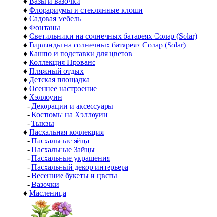
♦
Вазы и вазочки
♦
Флорариумы и стеклянные клоши
♦
Садовая мебель
♦
Фонтаны
♦
Светильники на солнечных батареях Солар (Solar)
♦
Гирлянды на солнечных батареях Солар (Solar)
♦
Кашпо и подставки для цветов
♦
Коллекция Прованс
♦
Пляжный отдых
♦
Детская площадка
♦
Осеннее настроение
♦
Хэллоуин
-
Декорации и аксессуары
-
Костюмы на Хэллоуин
-
Тыквы
♦
Пасхальная коллекция
-
Пасхальные яйца
-
Пасхальные Зайцы
-
Пасхальные украшения
-
Пасхальный декор интерьера
-
Весенние букеты и цветы
-
Вазочки
♦
Масленица