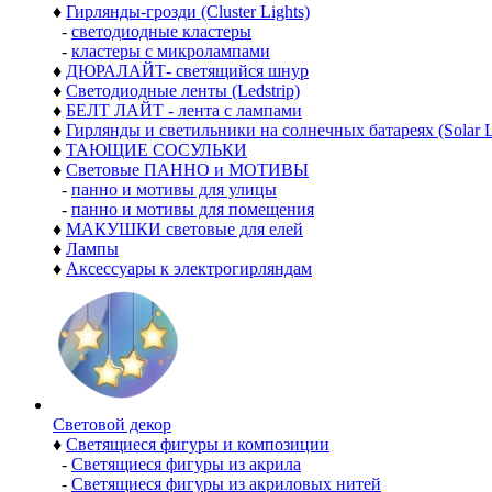
♦
Гирлянды-грозди (Cluster Lights)
-
светодиодные кластеры
-
кластеры с микролампами
♦
ДЮРАЛАЙТ- светящийся шнур
♦
Светодиодные ленты (Ledstrip)
♦
БЕЛТ ЛАЙТ - лента с лампами
♦
Гирлянды и светильники на солнечных батареях (Solar L
♦
ТАЮЩИЕ СОСУЛЬКИ
♦
Световые ПАННО и МОТИВЫ
-
панно и мотивы для улицы
-
панно и мотивы для помещения
♦
МАКУШКИ световые для елей
♦
Лампы
♦
Аксессуары к электрогирляндам
Световой декор
♦
Светящиеся фигуры и композиции
-
Светящиеся фигуры из акрила
-
Светящиеся фигуры из акриловых нитей