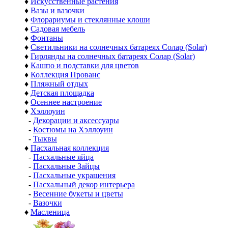
♦
Искусственные растения
♦
Вазы и вазочки
♦
Флорариумы и стеклянные клоши
♦
Садовая мебель
♦
Фонтаны
♦
Светильники на солнечных батареях Солар (Solar)
♦
Гирлянды на солнечных батареях Солар (Solar)
♦
Кашпо и подставки для цветов
♦
Коллекция Прованс
♦
Пляжный отдых
♦
Детская площадка
♦
Осеннее настроение
♦
Хэллоуин
-
Декорации и аксессуары
-
Костюмы на Хэллоуин
-
Тыквы
♦
Пасхальная коллекция
-
Пасхальные яйца
-
Пасхальные Зайцы
-
Пасхальные украшения
-
Пасхальный декор интерьера
-
Весенние букеты и цветы
-
Вазочки
♦
Масленица