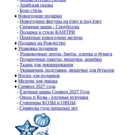
-
Арабская сказка
-
Бохо стиль
♦
Новогодние подарки
-
Новогодние фигуры на ёлку и под ёлку
-
Снежные шары - Сноуболлы
-
Подарки в стиле КАНТРИ
-
Приятные новогодние мелочи
♦
Подарки на Рождество
♦
Упаковка подарков
-
Упаковочные ленты, банты, пленка и бумага
-
Подарочные пакеты, мешочки, коробки
-
Ткани для декорирования
-
Украшения, подставки, мешочки для бутылок
♦
Носки для подарков
♦
Мелочи для декора
♦
Символ 2027 года
-
Ёлочные шары Символ 2027 Года
-
Овцы и Козы - ёлочные игрушки
-
Сувениры КОЗЫ и ОВЦЫ
-
Символы года прошлых лет