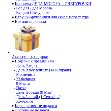
♦
Костюмы ДЕДА МОРОЗА и СНЕГУРОЧКИ
-
Все для Деда Мороза
-
Все для Снегурочки
♦
Игрушки-рукавички для кукольного театра
♦
Все для карнавала
Аксессуары, подарки
♦
Подарки к праздникам
-
День Рождения
-
День Влюбленных (14 Февраля)
-
Масленица
-
23 Февраля
-
8 Марта
-
Пасха
-
День Победы (9 Мая)
-
День Знаний (1 Сентября)
-
Хэллоуин
♦
Корпоративные подарки
♦
Достойные подарки