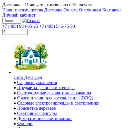
Доставка с
11 августа
, самовывоз с
10 августа
Наши преимущества
Доставка
Оплата
Оптовикам
Контакты
Личный кабинет
+7 (495) 984-05-25
+7 (495) 545-75-58
Лето Дача Сад
♦
Садовые украшения
♦
Предметы дачного интерьера
♦
Светодиодные декоративные камины
♦
Очаги и чаши для костра, гриль (BBQ)
♦
Садовые электрогирлянды и светильники
♦
Подсветка деревьев
♦
Светящиеся фигуры
♦
Декоративные светильники
♦
Фонари