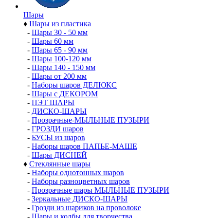
Шары
♦
Шары из пластика
-
Шары 30 - 50 мм
-
Шары 60 мм
-
Шары 65 - 90 мм
-
Шары 100-120 мм
-
Шары 140 - 150 мм
-
Шары от 200 мм
-
Наборы шаров ДЕЛЮКС
-
Шары с ДЕКОРОМ
-
ПЭТ ШАРЫ
-
ДИСКО-ШАРЫ
-
Прозрачные-МЫЛЬНЫЕ ПУЗЫРИ
-
ГРОЗДИ шаров
-
БУСЫ из шаров
-
Наборы шаров ПАПЬЕ-МАШЕ
-
Шары ДИСНЕЙ
♦
Стеклянные шары
-
Наборы однотонных шаров
-
Наборы разноцветных шаров
-
Прозрачные шары МЫЛЬНЫЕ ПУЗЫРИ
-
Зеркальные ДИСКО-ШАРЫ
-
Грозди из шариков на проволоке
-
Шары и колбы для творчества