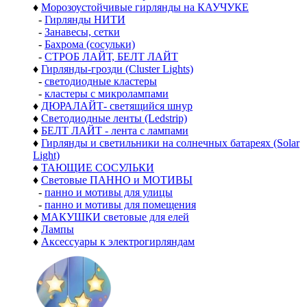
♦
Морозоустойчивые гирлянды на КАУЧУКЕ
-
Гирлянды НИТИ
-
Занавесы, сетки
-
Бахрома (сосульки)
-
СТРОБ ЛАЙТ, БЕЛТ ЛАЙТ
♦
Гирлянды-грозди (Cluster Lights)
-
светодиодные кластеры
-
кластеры с микролампами
♦
ДЮРАЛАЙТ- светящийся шнур
♦
Светодиодные ленты (Ledstrip)
♦
БЕЛТ ЛАЙТ - лента с лампами
♦
Гирлянды и светильники на солнечных батареях (Solar
Light)
♦
ТАЮЩИЕ СОСУЛЬКИ
♦
Световые ПАННО и МОТИВЫ
-
панно и мотивы для улицы
-
панно и мотивы для помещения
♦
МАКУШКИ световые для елей
♦
Лампы
♦
Аксессуары к электрогирляндам