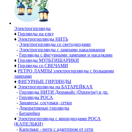
Электро­гирлянды
♦
Гирлянды на елку
♦
Электрогирлянды НИТЬ
-
Электрогирлянды со светодиодами
-
Электрогирлянды с лампами накаливания
-
Гирлянды с фигурными лампами и насадками
♦
Гирлянды МУЛЬТИШАРИКИ
♦
Гирлянды со СВЕЧАМИ
♦
РЕТРО ЛАМПЫ электрогирлянды с большими
лампами
♦
ФИГУРНЫЕ ГИРЛЯНДЫ
♦
Электрогирлянды на БАТАРЕЙКАХ
-
Гирлянды НИТИ Дюравайс (Durawise) и др.
-
Гирлянды РОСА
-
Занавесы, сосульки, сетки
-
Декоративные гирлянды
-
Батарейки
♦
Электрогирлянды с минидиодами РОСА
(КАПЕЛЬКИ)
-
Капельки - нити с адаптером от сети