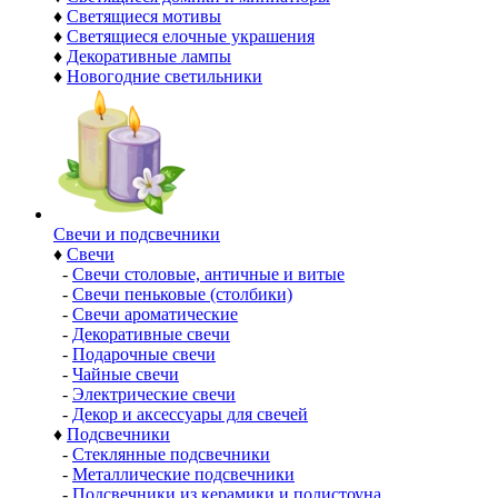
♦
Светящиеся мотивы
♦
Светящиеся елочные украшения
♦
Декоративные лампы
♦
Новогодние светильники
Свечи и подсвечники
♦
Свечи
-
Свечи столовые, античные и витые
-
Свечи пеньковые (столбики)
-
Свечи ароматические
-
Декоративные свечи
-
Подарочные свечи
-
Чайные свечи
-
Электрические свечи
-
Декор и аксессуары для свечей
♦
Подсвечники
-
Стеклянные подсвечники
-
Металлические подсвечники
-
Подсвечники из керамики и полистоуна