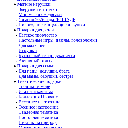
♦
Мягкие игрушки
-
Зверушки и птички
-
Мир мягких медвежат
-
Символ 2026 года ЛОШАДЬ
-
Новогодние танцующие игрушки
♦
Подарки для детей
-
Детское творчество
-
Настольные игры, паззлы, головоломки
-
Для малышей
-
Игрушки
-
Кукольный театр: рукавички
-
Активный отдых
♦
Подарки для семьи
-
Для папы, дедушки, брата
-
Для мамы, бабушки, сестры
♦
Тематические подарки
-
Тропики и море
-
Итальянская тема
-
Коллекция Прованс
-
Весеннее настроение
-
Осеннее настроение
-
Свадебная тематика
-
Восточная тематика
-
Пикник на природе
-
Моряк путешественик