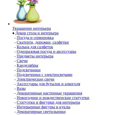
Украшение интерьера
♦
Декор стола и интерьера
-
Посуда и сервировка
-
Скатерти, дорожки, салфетки
-
Кольца для салфеток
-
Одноразовая посуда и аксессуары
-
Предметы интерьера
-
Свечи
-
Канделябры
-
Подсвечники
-
Подсвечники с электросвечами
-
Электрические свечи
-
Аксессуары для бутылок и алкоголя
-
Вазы
-
Декоративные настенные украшения
-
Новогодние и рождественские статуэтки
-
Статуэтки и фигурки для интерьера
-
Интерьерные фигуры и куклы
-
Декоративные светильники