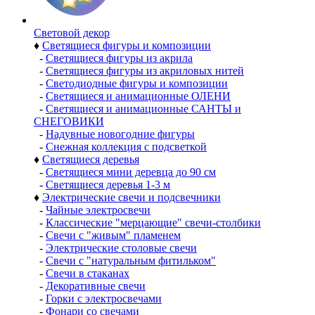
Световой декор
♦
Светящиеся фигуры и композиции
-
Светящиеся фигуры из акрила
-
Светящиеся фигуры из акриловых нитей
-
Светодиодные фигуры и композиции
-
Светящиеся и анимационные ОЛЕНИ
-
Светящиеся и анимационные САНТЫ и
СНЕГОВИКИ
-
Надувные новогодние фигуры
-
Снежная коллекция с подсветкой
♦
Светящиеся деревья
-
Светящиеся мини деревца до 90 см
-
Светящиеся деревья 1-3 м
♦
Электрические свечи и подсвечники
-
Чайные электросвечи
-
Классические "мерцающие" свечи-столбики
-
Свечи с "живым" пламенем
-
Электрические столовые свечи
-
Свечи с "натуральным фитильком"
-
Свечи в стаканах
-
Декоративные свечи
-
Горки с электросвечами
-
Фонари со свечами