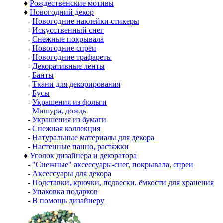
♦
Рождественские мотивы
♦
Новогодний декор
-
Новогодние наклейки-стикеры
-
Искусственный снег
-
Снежные покрывала
-
Новогодние спреи
-
Новогодние трафареты
-
Декоративные ленты
-
Банты
-
Ткани для декорирования
-
Бусы
-
Украшения из фольги
-
Мишура, дождь
-
Украшения из бумаги
-
Снежная коллекция
-
Натуральные материалы для декора
-
Настенные панно, растяжки
♦
Уголок дизайнера и декоратора
-
"Снежные" аксессуары-снег, покрывала, спреи
-
Аксессуары для декора
-
Подставки, крючки, подвески, ёмкости для хранения
-
Упаковка подарков
-
В помощь дизайнеру