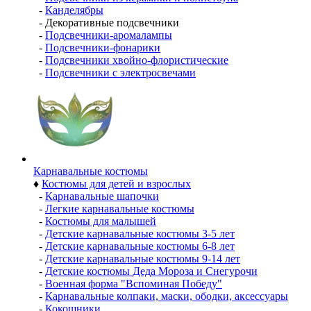
-
Канделябры
-
Декоративные подсвечники
-
Подсвечники-аромалампы
-
Подсвечники-фонарики
-
Подсвечники хвойно-флористические
-
Подсвечники с электросвечами
Карнавальные костюмы
♦
Костюмы для детей и взрослых
-
Карнавальные шапочки
-
Легкие карнавальные костюмы
-
Костюмы для малышей
-
Детские карнавальные костюмы 3-5 лет
-
Детские карнавальные костюмы 6-8 лет
-
Детские карнавальные костюмы 9-14 лет
-
Детские костюмы Деда Мороза и Снегурочи
-
Военная форма "Вспоминая Победу"
-
Карнавальные колпаки, маски, ободки, аксессуары
-
Кокошники