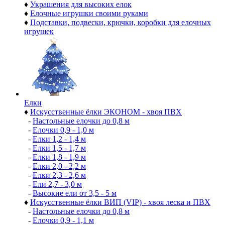
♦
Украшения для высоких елок
♦
Елочные игрушки своими руками
♦
Подставки, подвески, крючки, коробки для елочных
игрушек
Елки
♦
Искусственные ёлки ЭКОНОМ - хвоя ПВХ
-
Настольные елочки до 0,8 м
-
Елочки 0,9 - 1,0 м
-
Елки 1,2 - 1,4 м
-
Елки 1,5 - 1,7 м
-
Елки 1,8 - 1,9 м
-
Елки 2,0 - 2,2 м
-
Елки 2,3 - 2,6 м
-
Ели 2,7 - 3,0 м
-
Высокие ели от 3,5 - 5 м
♦
Искусственные ёлки ВИП (VIP) - хвоя леска и ПВХ
-
Настольные елочки до 0,8 м
-
Елочки 0,9 - 1,1 м