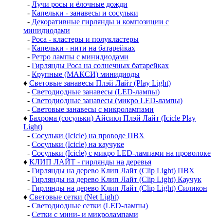
-
Лучи росы и ёлочные дожди
-
Капельки - занавесы и сосульки
-
Декоративные гирлянды и композиции с
минидиодами
-
Роса - кластеры и полукластеры
-
Капельки - нити на батарейках
-
Ретро лампы с минидиодами
-
Гирлянды Роса на солнечных батарейках
-
Крупные (МАКСИ) минидиоды
♦
Световые занавесы Плэй Лайт (Play Light)
-
Светодиодные занавесы (LED-лампы)
-
Светодиодные занавесы (микро LED-лампы)
-
Световые занавесы с микролампами
♦
Бахрома (сосульки) Айсикл Плэй Лайт (Icicle Play
Light)
-
Сосульки (Icicle) на проводе ПВХ
-
Сосульки (Icicle) на каучуке
-
Сосульки (Icicle) с микро LED-лампами на проволоке
♦
КЛИП ЛАЙТ - гирлянды на деревья
-
Гирлянды на дерево Клип Лайт (Clip Light) ПВХ
-
Гирлянды на дерево Клип Лайт (Clip Light) Каучук
-
Гирлянды на дерево Клип Лайт (Clip Light) Силикон
♦
Световые сетки (Net Light)
-
Светодиодные сетки (LED-лампы)
-
Сетки с мини- и микролампами