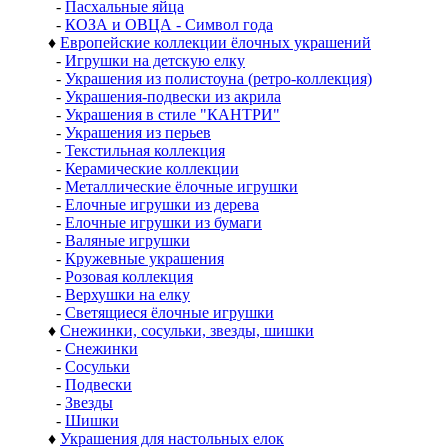
-
Пасхальные яйца
-
КОЗА и ОВЦА - Символ года
♦
Европейские коллекции ёлочных украшений
-
Игрушки на детскую елку
-
Украшения из полистоуна (ретро-коллекция)
-
Украшения-подвески из акрила
-
Украшения в стиле "КАНТРИ"
-
Украшения из перьев
-
Текстильная коллекция
-
Керамические коллекции
-
Металлические ёлочные игрушки
-
Елочные игрушки из дерева
-
Елочные игрушки из бумаги
-
Валяные игрушки
-
Кружевные украшения
-
Розовая коллекция
-
Верхушки на елку
-
Светящиеся ёлочные игрушки
♦
Снежинки, сосульки, звезды, шишки
-
Снежинки
-
Сосульки
-
Подвески
-
Звезды
-
Шишки
♦
Украшения для настольных елок