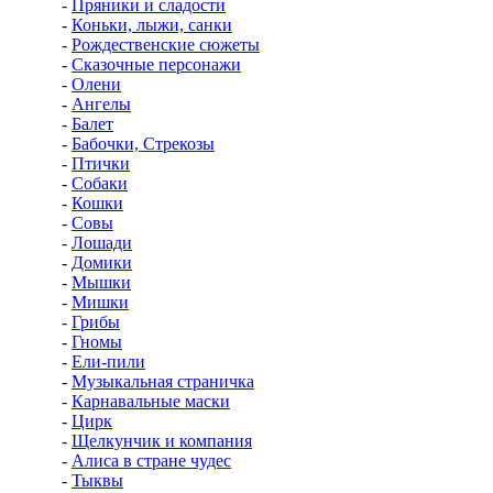
-
Пряники и сладости
-
Коньки, лыжи, санки
-
Рождественские сюжеты
-
Сказочные персонажи
-
Олени
-
Ангелы
-
Балет
-
Бабочки, Стрекозы
-
Птички
-
Собаки
-
Кошки
-
Совы
-
Лошади
-
Домики
-
Мышки
-
Мишки
-
Грибы
-
Гномы
-
Ели-пили
-
Музыкальная страничка
-
Карнавальные маски
-
Цирк
-
Щелкунчик и компания
-
Алиса в стране чудес
-
Тыквы