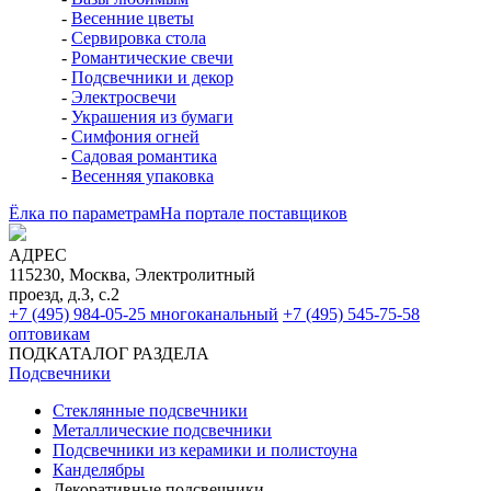
-
Весенние цветы
-
Сервировка стола
-
Романтические свечи
-
Подсвечники и декор
-
Электросвечи
-
Украшения из бумаги
-
Симфония огней
-
Садовая романтика
-
Весенняя упаковка
Ёлка по параметрам
На портале поставщиков
АДРЕС
115230, Москва, Электролитный
проезд, д.3, с.2
+7 (495) 984-05-25
многоканальный
+7 (495) 545-75-58
оптовикам
ПОДКАТАЛОГ РАЗДЕЛА
Подсвечники
Стеклянные подсвечники
Металлические подсвечники
Подсвечники из керамики и полистоуна
Канделябры
Декоративные подсвечники