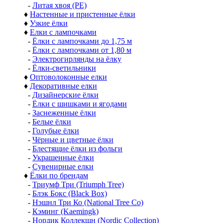
-
Литая хвоя (РЕ)
♦
Настенные и пристенные ёлки
♦
Узкие ёлки
♦
Елки с лампочками
-
Ёлки с лампочками до 1,75 м
-
Ёлки с лампочками от 1,80 м
-
Электрогирлянды на ёлку
-
Ёлки-светильники
♦
Оптоволоконные елки
♦
Декоративные елки
-
Дизайнерские ёлки
-
Ёлки с шишками и ягодами
-
Заснеженные ёлки
-
Белые ёлки
-
Голубые ёлки
-
Чёрные и цветные ёлки
-
Блестящие ёлки из фольги
-
Украшенные ёлки
-
Сувенирные елки
♦
Ёлки по брендам
-
Триумф Три (Triumph Tree)
-
Блэк Бокс (Black Box)
-
Нэшнл Три Ко (National Tree Co)
-
Кэминг (Kaemingk)
-
Нордик Коллекшн (Nordic Collection)