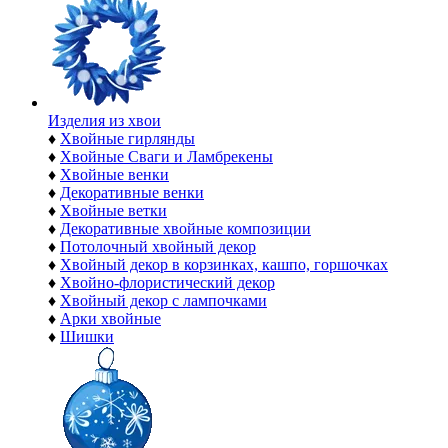
Изделия из хвои
♦
Хвойные гирлянды
♦
Хвойные Сваги и Ламбрекены
♦
Хвойные венки
♦
Декоративные венки
♦
Хвойные ветки
♦
Декоративные хвойные композиции
♦
Потолочный хвойный декор
♦
Хвойный декор в корзинках, кашпо, горшочках
♦
Хвойно-флористический декор
♦
Хвойный декор с лампочками
♦
Арки хвойные
♦
Шишки