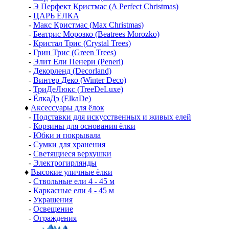
-
Э Перфект Кристмас (A Perfect Christmas)
-
ЦАРЬ ЁЛКА
-
Макс Кристмас (Max Christmas)
-
Беатрис Морозко (Beatrees Morozko)
-
Кристал Трис (Crystal Trees)
-
Грин Трис (Green Trees)
-
Элит Ели Пенери (Peneri)
-
Декорленд (Decorland)
-
Винтер Деко (Winter Deco)
-
ТриДеЛюкс (TreeDeLuxe)
-
ЁлкаДэ (ElkaDe)
♦
Аксессуары для ёлок
-
Подставки для искусственных и живых елей
-
Корзины для основания ёлки
-
Юбки и покрывала
-
Сумки для хранения
-
Светящиеся верхушки
-
Электрогирлянды
♦
Высокие уличные ёлки
-
Ствольные ели 4 - 45 м
-
Каркасные ели 4 - 45 м
-
Украшения
-
Освещение
-
Ограждения