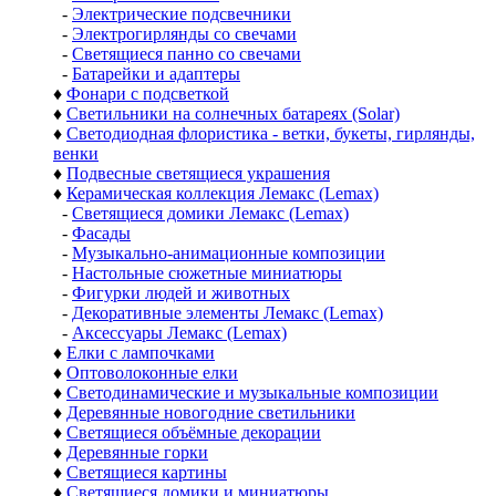
-
Электрические подсвечники
-
Электрогирлянды со свечами
-
Светящиеся панно со свечами
-
Батарейки и адаптеры
♦
Фонари с подсветкой
♦
Светильники на солнечных батареях (Solar)
♦
Светодиодная флористика - ветки, букеты, гирлянды,
венки
♦
Подвесные светящиеся украшения
♦
Керамическая коллекция Лемакс (Lemax)
-
Светящиеся домики Лемакс (Lemax)
-
Фасады
-
Музыкально-анимационные композиции
-
Настольные сюжетные миниатюры
-
Фигурки людей и животных
-
Декоративные элементы Лемакс (Lemax)
-
Аксессуары Лемакс (Lemax)
♦
Елки с лампочками
♦
Оптоволоконные елки
♦
Светодинамические и музыкальные композиции
♦
Деревянные новогодние светильники
♦
Светящиеся объёмные декорации
♦
Деревянные горки
♦
Светящиеся картины
♦
Светящиеся домики и миниатюры