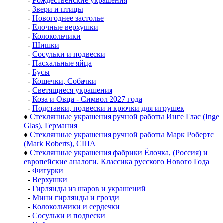
-
Рождественские украшения
-
Звери и птицы
-
Новогоднее застолье
-
Елочные верхушки
-
Колокольчики
-
Шишки
-
Сосульки и подвески
-
Пасхальные яйца
-
Бусы
-
Кошечки, Собачки
-
Светящиеся украшения
-
Коза и Овца - Символ 2027 года
-
Подставки, подвески и крючки для игрушек
♦
Стеклянные украшения ручной работы Инге Глас (Inge
Glas), Германия
♦
Стеклянные украшения ручной работы Марк Робертс
(Mark Roberts), США
♦
Стеклянные украшения фабрики Ёлочка, (Россия) и
европейские аналоги. Классика русского Нового Года
-
Фигурки
-
Верхушки
-
Гирлянды из шаров и украшений
-
Мини гирлянды и грозди
-
Колокольчики и сердечки
-
Сосульки и подвески