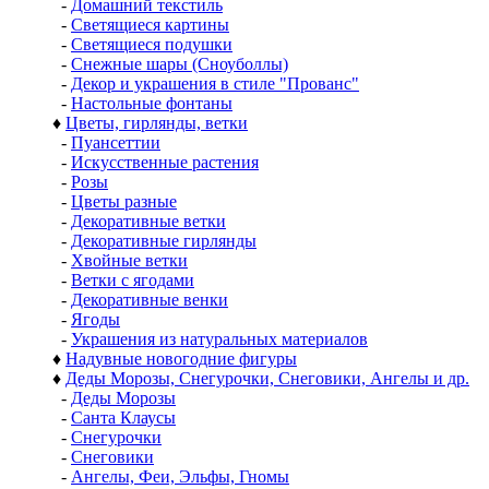
-
Домашний текстиль
-
Светящиеся картины
-
Светящиеся подушки
-
Снежные шары (Сноуболлы)
-
Декор и украшения в стиле "Прованс"
-
Настольные фонтаны
♦
Цветы, гирлянды, ветки
-
Пуансеттии
-
Искусственные растения
-
Розы
-
Цветы разные
-
Декоративные ветки
-
Декоративные гирлянды
-
Хвойные ветки
-
Ветки с ягодами
-
Декоративные венки
-
Ягоды
-
Украшения из натуральных материалов
♦
Надувные новогодние фигуры
♦
Деды Морозы, Снегурочки, Снеговики, Ангелы и др.
-
Деды Морозы
-
Санта Клаусы
-
Снегурочки
-
Снеговики
-
Ангелы, Феи, Эльфы, Гномы