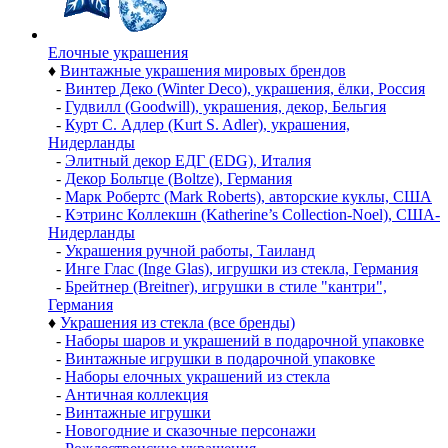
Елочные украшения
♦
Винтажные украшения мировых брендов
-
Винтер Деко (Winter Deco), украшения, ёлки, Россия
-
Гудвилл (Goodwill), украшения, декор, Бельгия
-
Курт С. Адлер (Kurt S. Adler), украшения,
Нидерланды
-
Элитный декор ЕДГ (EDG), Италия
-
Декор Больтце (Boltze), Германия
-
Марк Робертс (Mark Roberts), авторские куклы, США
-
Кэтринс Коллекшн (Katherine’s Collection-Noel), США-
Нидерланды
-
Украшения ручной работы, Таиланд
-
Инге Глас (Inge Glas), игрушки из стекла, Германия
-
Брейтнер (Breitner), игрушки в стиле "кантри",
Германия
♦
Украшения из стекла (все бренды)
-
Наборы шаров и украшений в подарочной упаковке
-
Винтажные игрушки в подарочной упаковке
-
Наборы елочных украшений из стекла
-
Античная коллекция
-
Винтажные игрушки
-
Новогодние и сказочные персонажи