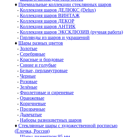
♦
Премиальные коллекции стеклянных шаров
-
Коллекция шаров ДЕЛЮКС (Delux)
-
Коллекция шаров ВИНТАЖ
-
Коллекция шаров ДЕКОР
-
Коллекция шаров АНТИК
-
Коллекция шаров ЭКСКЛЮЗИВ (ручная работа)
-
Гирлянды из шаров и украшений
♦
Шары разных цветов
-
Золотые
-
Серебряные
-
Красные и бордовые
-
Синие и голубые
-
Белые, перламутровые
-
Черные
-
Розовые
-
Зелёные
-
Фиолетовые и сиреневые
-
Оранжевые
-
Коричневые
-
Прозрачные
-
Дымчатые
-
Наборы разноцветных шаров
♦
Стеклянные шары с художественной росписью
(Ёлочка, Россия)
-
Шары диаметром 95 мм