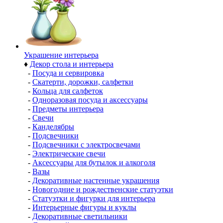
Украшение интерьера
♦
Декор стола и интерьера
-
Посуда и сервировка
-
Скатерти, дорожки, салфетки
-
Кольца для салфеток
-
Одноразовая посуда и аксессуары
-
Предметы интерьера
-
Свечи
-
Канделябры
-
Подсвечники
-
Подсвечники с электросвечами
-
Электрические свечи
-
Аксессуары для бутылок и алкоголя
-
Вазы
-
Декоративные настенные украшения
-
Новогодние и рождественские статуэтки
-
Статуэтки и фигурки для интерьера
-
Интерьерные фигуры и куклы
-
Декоративные светильники