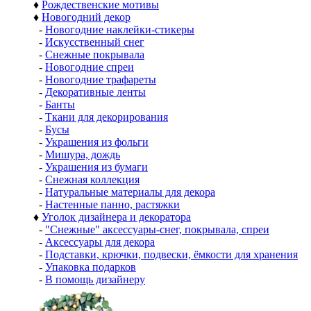
♦
Рождественские мотивы
♦
Новогодний декор
-
Новогодние наклейки-стикеры
-
Искусственный снег
-
Снежные покрывала
-
Новогодние спреи
-
Новогодние трафареты
-
Декоративные ленты
-
Банты
-
Ткани для декорирования
-
Бусы
-
Украшения из фольги
-
Мишура, дождь
-
Украшения из бумаги
-
Снежная коллекция
-
Натуральные материалы для декора
-
Настенные панно, растяжки
♦
Уголок дизайнера и декоратора
-
"Снежные" аксессуары-снег, покрывала, спреи
-
Аксессуары для декора
-
Подставки, крючки, подвески, ёмкости для хранения
-
Упаковка подарков
-
В помощь дизайнеру