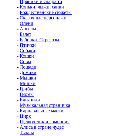
-
Пряники и сладости
-
Коньки, лыжи, санки
-
Рождественские сюжеты
-
Сказочные персонажи
-
Олени
-
Ангелы
-
Балет
-
Бабочки, Стрекозы
-
Птички
-
Собаки
-
Кошки
-
Совы
-
Лошади
-
Домики
-
Мышки
-
Мишки
-
Грибы
-
Гномы
-
Ели-пили
-
Музыкальная страничка
-
Карнавальные маски
-
Цирк
-
Щелкунчик и компания
-
Алиса в стране чудес
-
Тыквы