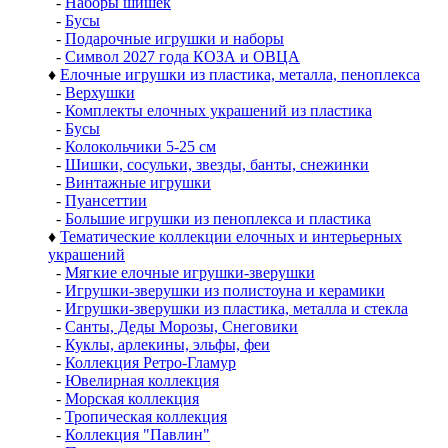
-
Наборы шишек
-
Бусы
-
Подарочные игрушки и наборы
-
Символ 2027 года КОЗА и ОВЦА
♦
Елочные игрушки из пластика, металла, пеноплекса
-
Верхушки
-
Комплекты елочных украшений из пластика
-
Бусы
-
Колокольчики 5-25 см
-
Шишки, сосульки, звезды, банты, снежинки
-
Винтажные игрушки
-
Пуансеттии
-
Большие игрушки из пеноплекса и пластика
♦
Тематические коллекции елочных и интерьерных
украшений
-
Мягкие елочные игрушки-зверушки
-
Игрушки-зверушки из полистоуна и керамики
-
Игрушки-зверушки из пластика, металла и стекла
-
Санты, Деды Морозы, Снеговики
-
Куклы, арлекины, эльфы, феи
-
Коллекция Ретро-Гламур
-
Ювелирная коллекция
-
Морская коллекция
-
Тропическая коллекция
-
Коллекция "Павлин"