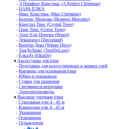
-
Э Перфект Кристмас (A Perfect Christmas)
-
ЦАРЬ ЁЛКА
-
Макс Кристмас (Max Christmas)
-
Беатрис Морозко (Beatrees Morozko)
-
Кристал Трис (Crystal Trees)
-
Грин Трис (Green Trees)
-
Элит Ели Пенери (Peneri)
-
Декорленд (Decorland)
-
Винтер Деко (Winter Deco)
-
ТриДеЛюкс (TreeDeLuxe)
-
ЁлкаДэ (ElkaDe)
♦
Аксессуары для ёлок
-
Подставки для искусственных и живых елей
-
Корзины для основания ёлки
-
Юбки и покрывала
-
Сумки для хранения
-
Светящиеся верхушки
-
Электрогирлянды
♦
Высокие уличные ёлки
-
Ствольные ели 4 - 45 м
-
Каркасные ели 4 - 45 м
-
Украшения
-
Освещение
-
Ограждения