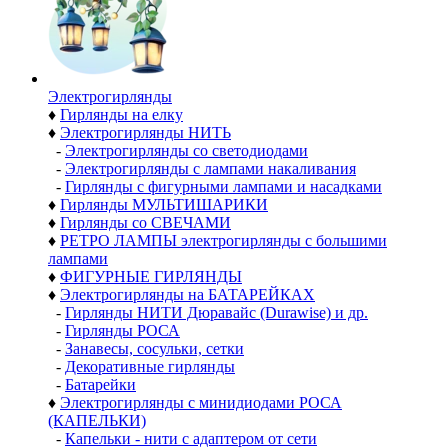
Электро­гирлянды
♦
Гирлянды на елку
♦
Электрогирлянды НИТЬ
-
Электрогирлянды со светодиодами
-
Электрогирлянды с лампами накаливания
-
Гирлянды с фигурными лампами и насадками
♦
Гирлянды МУЛЬТИШАРИКИ
♦
Гирлянды со СВЕЧАМИ
♦
РЕТРО ЛАМПЫ электрогирлянды с большими
лампами
♦
ФИГУРНЫЕ ГИРЛЯНДЫ
♦
Электрогирлянды на БАТАРЕЙКАХ
-
Гирлянды НИТИ Дюравайс (Durawise) и др.
-
Гирлянды РОСА
-
Занавесы, сосульки, сетки
-
Декоративные гирлянды
-
Батарейки
♦
Электрогирлянды с минидиодами РОСА
(КАПЕЛЬКИ)
-
Капельки - нити с адаптером от сети