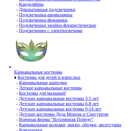
-
Канделябры
-
Декоративные подсвечники
-
Подсвечники-аромалампы
-
Подсвечники-фонарики
-
Подсвечники хвойно-флористические
-
Подсвечники с электросвечами
Карнавальные костюмы
♦
Костюмы для детей и взрослых
-
Карнавальные шапочки
-
Легкие карнавальные костюмы
-
Костюмы для малышей
-
Детские карнавальные костюмы 3-5 лет
-
Детские карнавальные костюмы 6-8 лет
-
Детские карнавальные костюмы 9-14 лет
-
Детские костюмы Деда Мороза и Снегурочи
-
Военная форма "Вспоминая Победу"
-
Карнавальные колпаки, маски, ободки, аксессуары
-
Кокошники