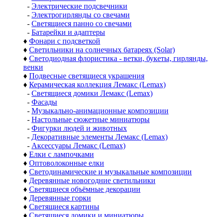
-
Электрические подсвечники
-
Электрогирлянды со свечами
-
Светящиеся панно со свечами
-
Батарейки и адаптеры
♦
Фонари с подсветкой
♦
Светильники на солнечных батареях (Solar)
♦
Светодиодная флористика - ветки, букеты, гирлянды,
венки
♦
Подвесные светящиеся украшения
♦
Керамическая коллекция Лемакс (Lemax)
-
Светящиеся домики Лемакс (Lemax)
-
Фасады
-
Музыкально-анимационные композиции
-
Настольные сюжетные миниатюры
-
Фигурки людей и животных
-
Декоративные элементы Лемакс (Lemax)
-
Аксессуары Лемакс (Lemax)
♦
Елки с лампочками
♦
Оптоволоконные елки
♦
Светодинамические и музыкальные композиции
♦
Деревянные новогодние светильники
♦
Светящиеся объёмные декорации
♦
Деревянные горки
♦
Светящиеся картины
♦
Светящиеся домики и миниатюры