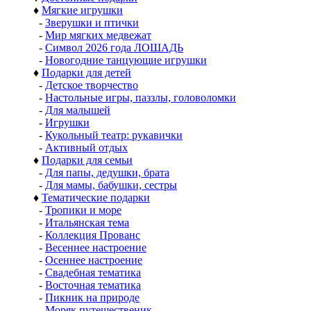
♦
Мягкие игрушки
-
Зверушки и птички
-
Мир мягких медвежат
-
Символ 2026 года ЛОШАДЬ
-
Новогодние танцующие игрушки
♦
Подарки для детей
-
Детское творчество
-
Настольные игры, паззлы, головоломки
-
Для малышей
-
Игрушки
-
Кукольный театр: рукавички
-
Активный отдых
♦
Подарки для семьи
-
Для папы, дедушки, брата
-
Для мамы, бабушки, сестры
♦
Тематические подарки
-
Тропики и море
-
Итальянская тема
-
Коллекция Прованс
-
Весеннее настроение
-
Осеннее настроение
-
Свадебная тематика
-
Восточная тематика
-
Пикник на природе
-
Моряк путешественик