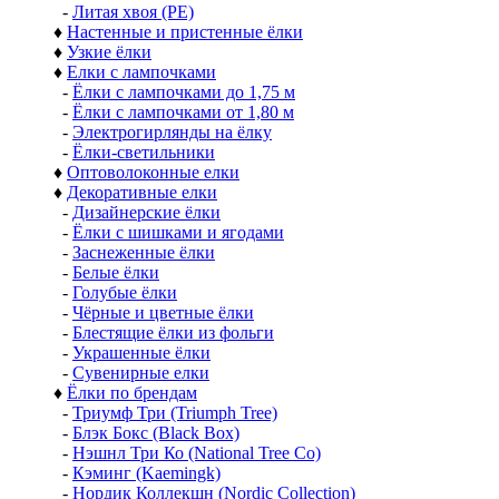
-
Литая хвоя (РЕ)
♦
Настенные и пристенные ёлки
♦
Узкие ёлки
♦
Елки с лампочками
-
Ёлки с лампочками до 1,75 м
-
Ёлки с лампочками от 1,80 м
-
Электрогирлянды на ёлку
-
Ёлки-светильники
♦
Оптоволоконные елки
♦
Декоративные елки
-
Дизайнерские ёлки
-
Ёлки с шишками и ягодами
-
Заснеженные ёлки
-
Белые ёлки
-
Голубые ёлки
-
Чёрные и цветные ёлки
-
Блестящие ёлки из фольги
-
Украшенные ёлки
-
Сувенирные елки
♦
Ёлки по брендам
-
Триумф Три (Triumph Tree)
-
Блэк Бокс (Black Box)
-
Нэшнл Три Ко (National Tree Co)
-
Кэминг (Kaemingk)
-
Нордик Коллекшн (Nordic Collection)