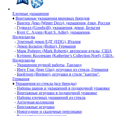
Елочные украшения
♦
Винтажные украшения мировых брендов
-
Винтер Деко (Winter Deco), украшения, ёлки, Россия
-
Гудвилл (Goodwill), украшения, декор, Бельгия
-
Курт С. Адлер (Kurt S. Adler), украшения,
Нидерланды
-
Элитный декор ЕДГ (EDG), Италия
-
Декор Больтце (Boltze), Германия
-
Марк Робертс (Mark Roberts), авторские куклы, США
-
Кэтринс Коллекшн (Katherine’s Collection-Noel), США-
Нидерланды
-
Украшения ручной работы, Таиланд
-
Инге Глас (Inge Glas), игрушки из стекла, Германия
-
Брейтнер (Breitner), игрушки в стиле "кантри",
Германия
♦
Украшения из стекла (все бренды)
-
Наборы шаров и украшений в подарочной упаковке
-
Винтажные игрушки в подарочной упаковке
-
Наборы елочных украшений из стекла
-
Античная коллекция
-
Винтажные игрушки
-
Новогодние и сказочные персонажи