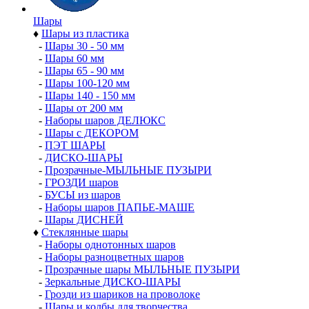
Шары
♦
Шары из пластика
-
Шары 30 - 50 мм
-
Шары 60 мм
-
Шары 65 - 90 мм
-
Шары 100-120 мм
-
Шары 140 - 150 мм
-
Шары от 200 мм
-
Наборы шаров ДЕЛЮКС
-
Шары с ДЕКОРОМ
-
ПЭТ ШАРЫ
-
ДИСКО-ШАРЫ
-
Прозрачные-МЫЛЬНЫЕ ПУЗЫРИ
-
ГРОЗДИ шаров
-
БУСЫ из шаров
-
Наборы шаров ПАПЬЕ-МАШЕ
-
Шары ДИСНЕЙ
♦
Стеклянные шары
-
Наборы однотонных шаров
-
Наборы разноцветных шаров
-
Прозрачные шары МЫЛЬНЫЕ ПУЗЫРИ
-
Зеркальные ДИСКО-ШАРЫ
-
Грозди из шариков на проволоке
-
Шары и колбы для творчества