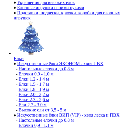
♦
Украшения для высоких елок
♦
Елочные игрушки своими руками
♦
Подставки, подвески, крючки, коробки для елочных
игрушек
Елки
♦
Искусственные ёлки ЭКОНОМ - хвоя ПВХ
-
Настольные елочки до 0,8 м
-
Елочки 0,9 - 1,0 м
-
Елки 1,2 - 1,4 м
-
Елки 1,5 - 1,7 м
-
Елки 1,8 - 1,9 м
-
Елки 2,0 - 2,2 м
-
Елки 2,3 - 2,6 м
-
Ели 2,7 - 3,0 м
-
Высокие ели от 3,5 - 5 м
♦
Искусственные ёлки ВИП (VIP) - хвоя леска и ПВХ
-
Настольные елочки до 0,8 м
-
Елочки 0,9 - 1,1 м