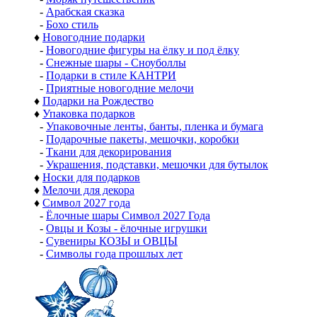
-
Арабская сказка
-
Бохо стиль
♦
Новогодние подарки
-
Новогодние фигуры на ёлку и под ёлку
-
Снежные шары - Сноуболлы
-
Подарки в стиле КАНТРИ
-
Приятные новогодние мелочи
♦
Подарки на Рождество
♦
Упаковка подарков
-
Упаковочные ленты, банты, пленка и бумага
-
Подарочные пакеты, мешочки, коробки
-
Ткани для декорирования
-
Украшения, подставки, мешочки для бутылок
♦
Носки для подарков
♦
Мелочи для декора
♦
Символ 2027 года
-
Ёлочные шары Символ 2027 Года
-
Овцы и Козы - ёлочные игрушки
-
Сувениры КОЗЫ и ОВЦЫ
-
Символы года прошлых лет