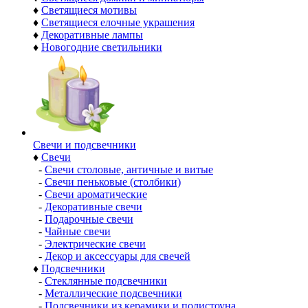
♦
Светящиеся мотивы
♦
Светящиеся елочные украшения
♦
Декоративные лампы
♦
Новогодние светильники
Свечи и подсвечники
♦
Свечи
-
Свечи столовые, античные и витые
-
Свечи пеньковые (столбики)
-
Свечи ароматические
-
Декоративные свечи
-
Подарочные свечи
-
Чайные свечи
-
Электрические свечи
-
Декор и аксессуары для свечей
♦
Подсвечники
-
Стеклянные подсвечники
-
Металлические подсвечники
-
Подсвечники из керамики и полистоуна