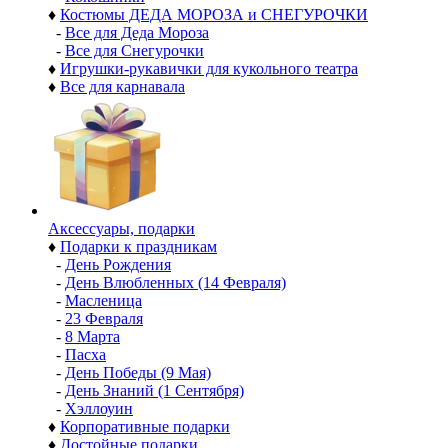
♦
Костюмы ДЕДА МОРОЗА и СНЕГУРОЧКИ
-
Все для Деда Мороза
-
Все для Снегурочки
♦
Игрушки-рукавички для кукольного театра
♦
Все для карнавала
Аксессуары, подарки
♦
Подарки к праздникам
-
День Рождения
-
День Влюбленных (14 Февраля)
-
Масленица
-
23 Февраля
-
8 Марта
-
Пасха
-
День Победы (9 Мая)
-
День Знаний (1 Сентября)
-
Хэллоуин
♦
Корпоративные подарки
♦
Достойные подарки