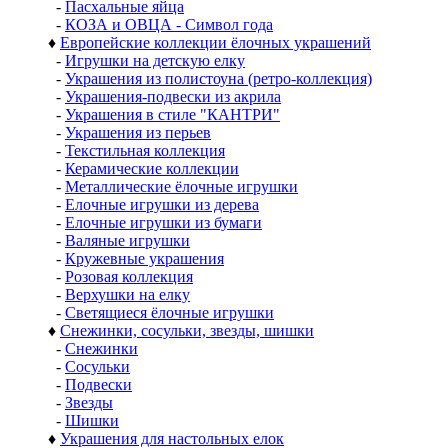
-
Пасхальные яйца
-
КОЗА и ОВЦА - Символ года
♦
Европейские коллекции ёлочных украшений
-
Игрушки на детскую елку
-
Украшения из полистоуна (ретро-коллекция)
-
Украшения-подвески из акрила
-
Украшения в стиле "КАНТРИ"
-
Украшения из перьев
-
Текстильная коллекция
-
Керамические коллекции
-
Металлические ёлочные игрушки
-
Елочные игрушки из дерева
-
Елочные игрушки из бумаги
-
Валяные игрушки
-
Кружевные украшения
-
Розовая коллекция
-
Верхушки на елку
-
Светящиеся ёлочные игрушки
♦
Снежинки, сосульки, звезды, шишки
-
Снежинки
-
Сосульки
-
Подвески
-
Звезды
-
Шишки
♦
Украшения для настольных елок