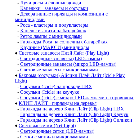
-
Лучи росы и ёлочные дожди
-
Капельки - занавесы и сосульки
-
Декоративные гирлянды и композиции с
минидиодами
-
Роса - кластеры и полукластеры
-
Капельки - нити на батарейках
-
Ретро лампы с минидиодами
-
Гирлянды Роса на солнечных батарейках
-
Крупные (МАКСИ) минидиоды
♦
Световые занавесы Плэй Лайт (Play Light)
-
Светодиодные занавесы (LED-лампы)
-
Светодиодные занавесы (микро LED-лампы)
-
Световые занавесы с микролампами
♦
Бахрома (сосульки) Айсикл Плэй Лайт (Icicle Play
Light)
-
Сосульки (Icicle) на проводе ПВХ
-
Сосульки (Icicle) на каучуке
-
Сосульки (Icicle) с микро LED-лампами на проволоке
♦
КЛИП ЛАЙТ - гирлянды на деревья
-
Гирлянды на дерево Клип Лайт (Clip Light) ПВХ
-
Гирлянды на дерево Клип Лайт (Clip Light) Каучук
-
Гирлянды на дерево Клип Лайт (Clip Light) Силикон
♦
Световые сетки (Net Light)
-
Светодиодные сетки (LED-лампы)
-
Сетки с мини- и микролампами