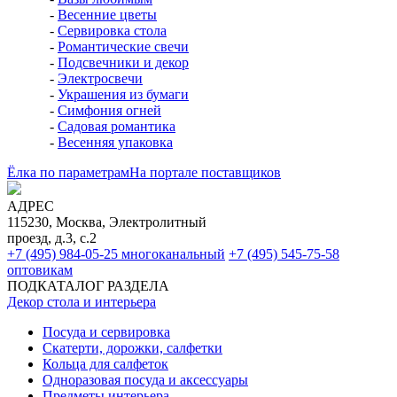
-
Весенние цветы
-
Сервировка стола
-
Романтические свечи
-
Подсвечники и декор
-
Электросвечи
-
Украшения из бумаги
-
Симфония огней
-
Садовая романтика
-
Весенняя упаковка
Ёлка по параметрам
На портале поставщиков
АДРЕС
115230, Москва, Электролитный
проезд, д.3, с.2
+7 (495) 984-05-25
многоканальный
+7 (495) 545-75-58
оптовикам
ПОДКАТАЛОГ РАЗДЕЛА
Декор стола и интерьера
Посуда и сервировка
Скатерти, дорожки, салфетки
Кольца для салфеток
Одноразовая посуда и аксессуары
Предметы интерьера