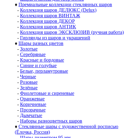
♦
Премиальные коллекции стеклянных шаров
-
Коллекция шаров ДЕЛЮКС (Delux)
-
Коллекция шаров ВИНТАЖ
-
Коллекция шаров ДЕКОР
-
Коллекция шаров АНТИК
-
Коллекция шаров ЭКСКЛЮЗИВ (ручная работа)
-
Гирлянды из шаров и украшений
♦
Шары разных цветов
-
Золотые
-
Серебряные
-
Красные и бордовые
-
Синие и голубые
-
Белые, перламутровые
-
Черные
-
Розовые
-
Зелёные
-
Фиолетовые и сиреневые
-
Оранжевые
-
Коричневые
-
Прозрачные
-
Дымчатые
-
Наборы разноцветных шаров
♦
Стеклянные шары с художественной росписью
(Ёлочка, Россия)
-
Шары диаметром 95 мм