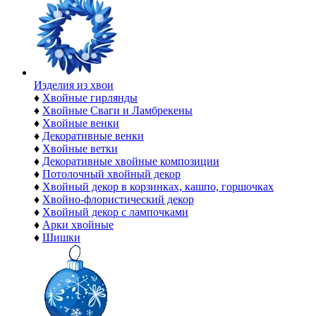
Изделия из хвои
♦
Хвойные гирлянды
♦
Хвойные Сваги и Ламбрекены
♦
Хвойные венки
♦
Декоративные венки
♦
Хвойные ветки
♦
Декоративные хвойные композиции
♦
Потолочный хвойный декор
♦
Хвойный декор в корзинках, кашпо, горшочках
♦
Хвойно-флористический декор
♦
Хвойный декор с лампочками
♦
Арки хвойные
♦
Шишки