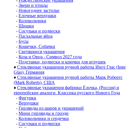
-
Рождественские украшения
-
Звери и птицы
-
Новогоднее застолье
-
Елочные верхушки
-
Колокольчики
-
Шишки
-
Сосульки и подвески
-
Пасхальные яйца
-
Бусы
-
Кошечки, Собачки
-
Светящиеся украшения
-
Коза и Овца - Символ 2027 года
-
Подставки, подвески и крючки для игрушек
♦
Стеклянные украшения ручной работы Инге Глас (Inge
Glas), Германия
♦
Стеклянные украшения ручной работы Марк Робертс
(Mark Roberts), США
♦
Стеклянные украшения фабрики Ёлочка, (Россия) и
европейские аналоги. Классика русского Нового Года
-
Фигурки
-
Верхушки
-
Гирлянды из шаров и украшений
-
Мини гирлянды и грозди
-
Колокольчики и сердечки
-
Сосульки и подвески