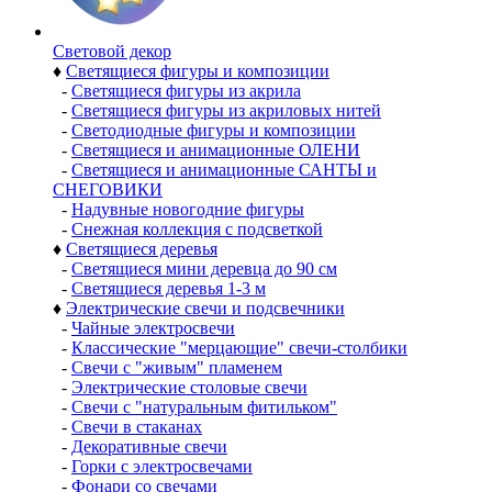
Световой декор
♦
Светящиеся фигуры и композиции
-
Светящиеся фигуры из акрила
-
Светящиеся фигуры из акриловых нитей
-
Светодиодные фигуры и композиции
-
Светящиеся и анимационные ОЛЕНИ
-
Светящиеся и анимационные САНТЫ и
СНЕГОВИКИ
-
Надувные новогодние фигуры
-
Снежная коллекция с подсветкой
♦
Светящиеся деревья
-
Светящиеся мини деревца до 90 см
-
Светящиеся деревья 1-3 м
♦
Электрические свечи и подсвечники
-
Чайные электросвечи
-
Классические "мерцающие" свечи-столбики
-
Свечи с "живым" пламенем
-
Электрические столовые свечи
-
Свечи с "натуральным фитильком"
-
Свечи в стаканах
-
Декоративные свечи
-
Горки с электросвечами
-
Фонари со свечами