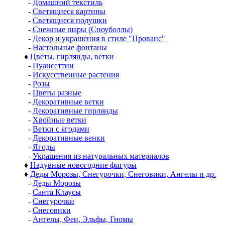
-
Домашний текстиль
-
Светящиеся картины
-
Светящиеся подушки
-
Снежные шары (Сноуболлы)
-
Декор и украшения в стиле "Прованс"
-
Настольные фонтаны
♦
Цветы, гирлянды, ветки
-
Пуансеттии
-
Искусственные растения
-
Розы
-
Цветы разные
-
Декоративные ветки
-
Декоративные гирлянды
-
Хвойные ветки
-
Ветки с ягодами
-
Декоративные венки
-
Ягоды
-
Украшения из натуральных материалов
♦
Надувные новогодние фигуры
♦
Деды Морозы, Снегурочки, Снеговики, Ангелы и др.
-
Деды Морозы
-
Санта Клаусы
-
Снегурочки
-
Снеговики
-
Ангелы, Феи, Эльфы, Гномы