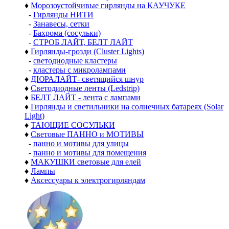
♦
Морозоустойчивые гирлянды на КАУЧУКЕ
-
Гирлянды НИТИ
-
Занавесы, сетки
-
Бахрома (сосульки)
-
СТРОБ ЛАЙТ, БЕЛТ ЛАЙТ
♦
Гирлянды-грозди (Cluster Lights)
-
светодиодные кластеры
-
кластеры с микролампами
♦
ДЮРАЛАЙТ- светящийся шнур
♦
Светодиодные ленты (Ledstrip)
♦
БЕЛТ ЛАЙТ - лента с лампами
♦
Гирлянды и светильники на солнечных батареях (Solar
Light)
♦
ТАЮЩИЕ СОСУЛЬКИ
♦
Световые ПАННО и МОТИВЫ
-
панно и мотивы для улицы
-
панно и мотивы для помещения
♦
МАКУШКИ световые для елей
♦
Лампы
♦
Аксессуары к электрогирляндам