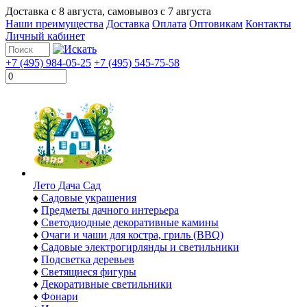
Доставка с
8 августа
, самовывоз с
7 августа
Наши преимущества
Доставка
Оплата
Оптовикам
Контакты
Личный кабинет
+7 (495) 984-05-25
+7 (495) 545-75-58
Лето Дача Сад
♦
Садовые украшения
♦
Предметы дачного интерьера
♦
Светодиодные декоративные камины
♦
Очаги и чаши для костра, гриль (BBQ)
♦
Садовые электрогирлянды и светильники
♦
Подсветка деревьев
♦
Светящиеся фигуры
♦
Декоративные светильники
♦
Фонари