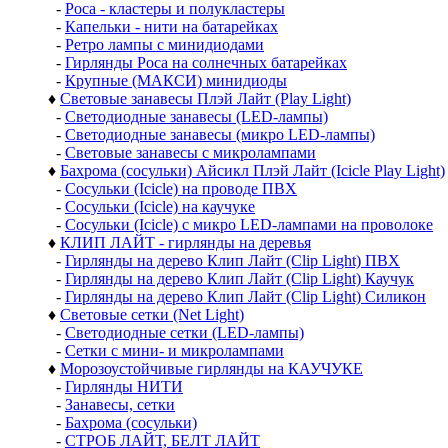
-
Роса - кластеры и полукластеры
-
Капельки - нити на батарейках
-
Ретро лампы с минидиодами
-
Гирлянды Роса на солнечных батарейках
-
Крупные (МАКСИ) минидиоды
♦
Световые занавесы Плэй Лайт (Play Light)
-
Светодиодные занавесы (LED-лампы)
-
Светодиодные занавесы (микро LED-лампы)
-
Световые занавесы с микролампами
♦
Бахрома (сосульки) Айсикл Плэй Лайт (Icicle Play Light)
-
Сосульки (Icicle) на проводе ПВХ
-
Сосульки (Icicle) на каучуке
-
Сосульки (Icicle) с микро LED-лампами на проволоке
♦
КЛИП ЛАЙТ - гирлянды на деревья
-
Гирлянды на дерево Клип Лайт (Clip Light) ПВХ
-
Гирлянды на дерево Клип Лайт (Clip Light) Каучук
-
Гирлянды на дерево Клип Лайт (Clip Light) Силикон
♦
Световые сетки (Net Light)
-
Светодиодные сетки (LED-лампы)
-
Сетки с мини- и микролампами
♦
Морозоустойчивые гирлянды на КАУЧУКЕ
-
Гирлянды НИТИ
-
Занавесы, сетки
-
Бахрома (сосульки)
-
СТРОБ ЛАЙТ, БЕЛТ ЛАЙТ