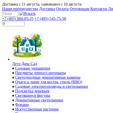
Доставка с
11 августа
, самовывоз с
10 августа
Наши преимущества
Доставка
Оплата
Оптовикам
Контакты
Ли
+7 (495) 984-05-25
+7 (495) 545-75-58
Лето Дача Сад
♦
Садовые украшения
♦
Предметы дачного интерьера
♦
Светодиодные декоративные камины
♦
Очаги и чаши для костра, гриль (BBQ)
♦
Садовые электрогирлянды и светильники
♦
Подсветка деревьев
♦
Светящиеся фигуры
♦
Декоративные светильники
♦
Фонари
♦
Искусственные растения