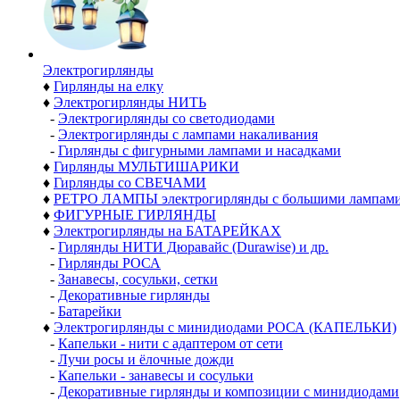
Электро­гирлянды
♦
Гирлянды на елку
♦
Электрогирлянды НИТЬ
-
Электрогирлянды со светодиодами
-
Электрогирлянды с лампами накаливания
-
Гирлянды с фигурными лампами и насадками
♦
Гирлянды МУЛЬТИШАРИКИ
♦
Гирлянды со СВЕЧАМИ
♦
РЕТРО ЛАМПЫ электрогирлянды с большими лампам
♦
ФИГУРНЫЕ ГИРЛЯНДЫ
♦
Электрогирлянды на БАТАРЕЙКАХ
-
Гирлянды НИТИ Дюравайс (Durawise) и др.
-
Гирлянды РОСА
-
Занавесы, сосульки, сетки
-
Декоративные гирлянды
-
Батарейки
♦
Электрогирлянды с минидиодами РОСА (КАПЕЛЬКИ)
-
Капельки - нити с адаптером от сети
-
Лучи росы и ёлочные дожди
-
Капельки - занавесы и сосульки
-
Декоративные гирлянды и композиции с минидиодами