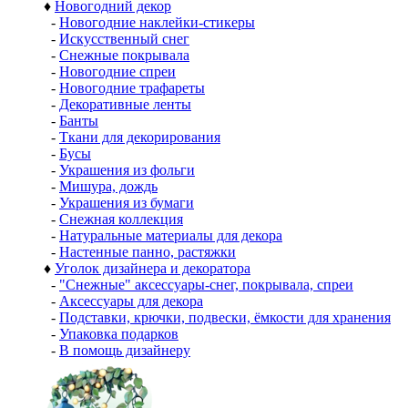
♦
Новогодний декор
-
Новогодние наклейки-стикеры
-
Искусственный снег
-
Снежные покрывала
-
Новогодние спреи
-
Новогодние трафареты
-
Декоративные ленты
-
Банты
-
Ткани для декорирования
-
Бусы
-
Украшения из фольги
-
Мишура, дождь
-
Украшения из бумаги
-
Снежная коллекция
-
Натуральные материалы для декора
-
Настенные панно, растяжки
♦
Уголок дизайнера и декоратора
-
"Снежные" аксессуары-снег, покрывала, спреи
-
Аксессуары для декора
-
Подставки, крючки, подвески, ёмкости для хранения
-
Упаковка подарков
-
В помощь дизайнеру