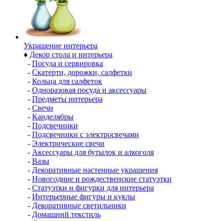
Украшение интерьера
♦
Декор стола и интерьера
-
Посуда и сервировка
-
Скатерти, дорожки, салфетки
-
Кольца для салфеток
-
Одноразовая посуда и аксессуары
-
Предметы интерьера
-
Свечи
-
Канделябры
-
Подсвечники
-
Подсвечники с электросвечами
-
Электрические свечи
-
Аксессуары для бутылок и алкоголя
-
Вазы
-
Декоративные настенные украшения
-
Новогодние и рождественские статуэтки
-
Статуэтки и фигурки для интерьера
-
Интерьерные фигуры и куклы
-
Декоративные светильники
-
Домашний текстиль