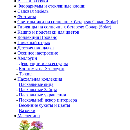
♦
Вазы и вазочки
♦
Флорариумы и стеклянные клоши
♦
Садовая мебель
♦
Фонтаны
♦
Светильники на солнечных батареях Солар (Solar)
♦
Гирлянды на солнечных батареях Солар (Solar)
♦
Кашпо и подставки для цветов
♦
Коллекция Прованс
♦
Пляжный отдых
♦
Детская площадка
♦
Осеннее настроение
♦
Хэллоуин
-
Декорации и аксессуары
-
Костюмы на Хэллоуин
-
Тыквы
♦
Пасхальная коллекция
-
Пасхальные яйца
-
Пасхальные Зайцы
-
Пасхальные украшения
-
Пасхальный декор интерьера
-
Весенние букеты и цветы
-
Вазочки
♦
Масленица