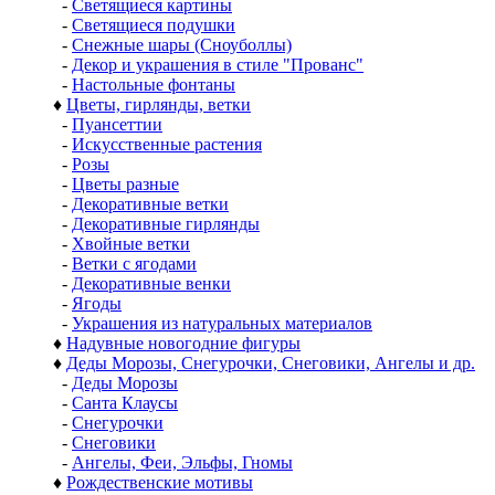
-
Светящиеся картины
-
Светящиеся подушки
-
Снежные шары (Сноуболлы)
-
Декор и украшения в стиле "Прованс"
-
Настольные фонтаны
♦
Цветы, гирлянды, ветки
-
Пуансеттии
-
Искусственные растения
-
Розы
-
Цветы разные
-
Декоративные ветки
-
Декоративные гирлянды
-
Хвойные ветки
-
Ветки с ягодами
-
Декоративные венки
-
Ягоды
-
Украшения из натуральных материалов
♦
Надувные новогодние фигуры
♦
Деды Морозы, Снегурочки, Снеговики, Ангелы и др.
-
Деды Морозы
-
Санта Клаусы
-
Снегурочки
-
Снеговики
-
Ангелы, Феи, Эльфы, Гномы
♦
Рождественские мотивы