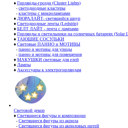
♦
Гирлянды-грозди (Cluster Lights)
-
светодиодные кластеры
-
кластеры с микролампами
♦
ДЮРАЛАЙТ- светящийся шнур
♦
Светодиодные ленты (Ledstrip)
♦
БЕЛТ ЛАЙТ - лента с лампами
♦
Гирлянды и светильники на солнечных батареях (Solar L
♦
ТАЮЩИЕ СОСУЛЬКИ
♦
Световые ПАННО и МОТИВЫ
-
панно и мотивы для улицы
-
панно и мотивы для помещения
♦
МАКУШКИ световые для елей
♦
Лампы
♦
Аксессуары к электрогирляндам
Световой декор
♦
Светящиеся фигуры и композиции
-
Светящиеся фигуры из акрила
-
Светящиеся фигуры из акриловых нитей