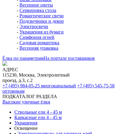
-
Весенние цветы
-
Сервировка стола
-
Романтические свечи
-
Подсвечники и декор
-
Электросвечи
-
Украшения из бумаги
-
Симфония огней
-
Садовая романтика
-
Весенняя упаковка
Ёлка по параметрам
На портале поставщиков
АДРЕС
115230, Москва, Электролитный
проезд, д.3, с.2
+7 (495) 984-05-25
многоканальный
+7 (495) 545-75-58
оптовикам
ПОДКАТАЛОГ РАЗДЕЛА
Высокие уличные ёлки
Ствольные ели 4 - 45 м
Каркасные ели 4 - 45 м
Украшения
Освещение
•
Электрогирлянды для уличных елей