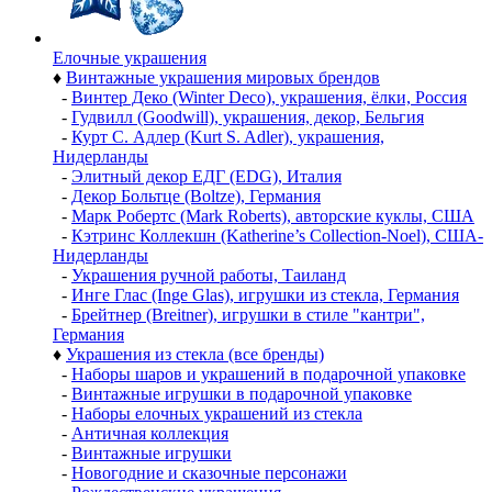
Елочные украшения
♦
Винтажные украшения мировых брендов
-
Винтер Деко (Winter Deco), украшения, ёлки, Россия
-
Гудвилл (Goodwill), украшения, декор, Бельгия
-
Курт С. Адлер (Kurt S. Adler), украшения,
Нидерланды
-
Элитный декор ЕДГ (EDG), Италия
-
Декор Больтце (Boltze), Германия
-
Марк Робертс (Mark Roberts), авторские куклы, США
-
Кэтринс Коллекшн (Katherine’s Collection-Noel), США-
Нидерланды
-
Украшения ручной работы, Таиланд
-
Инге Глас (Inge Glas), игрушки из стекла, Германия
-
Брейтнер (Breitner), игрушки в стиле "кантри",
Германия
♦
Украшения из стекла (все бренды)
-
Наборы шаров и украшений в подарочной упаковке
-
Винтажные игрушки в подарочной упаковке
-
Наборы елочных украшений из стекла
-
Античная коллекция
-
Винтажные игрушки
-
Новогодние и сказочные персонажи