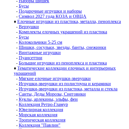
-
Наборы шишек
-
Бусы
-
Подарочные игрушки и наборы
-
Символ 2027 года КОЗА и ОВЦА
♦
Елочные игрушки из пластика, металла, пеноплекса
-
Верхушки
-
Комплекты елочных украшений из пластика
-
Бусы
-
Колокольчики 5-25 см
-
Шишки, сосульки, звезды, банты, снежинки
-
Винтажные игрушки
-
Пуансеттии
-
Большие игрушки из пеноплекса и пластика
♦
Тематические коллекции елочных и интерьерных
украшений
-
Мягкие елочные игрушки-зверушки
-
Игрушки-зверушки из полистоуна и керамики
-
Игрушки-зверушки из пластика, металла и стекла
-
Санты, Деды Морозы, Снеговики
-
Куклы, арлекины, эльфы, феи
-
Коллекция Ретро-Гламур
-
Ювелирная коллекция
-
Морская коллекция
-
Тропическая коллекция
-
Коллекция "Павлин"