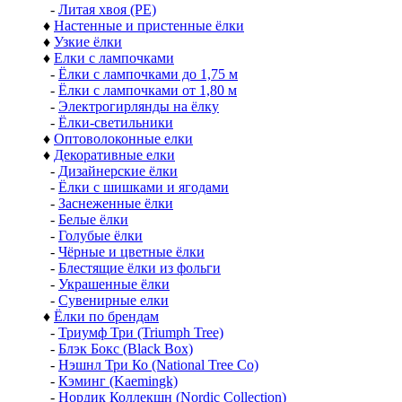
-
Литая хвоя (РЕ)
♦
Настенные и пристенные ёлки
♦
Узкие ёлки
♦
Елки с лампочками
-
Ёлки с лампочками до 1,75 м
-
Ёлки с лампочками от 1,80 м
-
Электрогирлянды на ёлку
-
Ёлки-светильники
♦
Оптоволоконные елки
♦
Декоративные елки
-
Дизайнерские ёлки
-
Ёлки с шишками и ягодами
-
Заснеженные ёлки
-
Белые ёлки
-
Голубые ёлки
-
Чёрные и цветные ёлки
-
Блестящие ёлки из фольги
-
Украшенные ёлки
-
Сувенирные елки
♦
Ёлки по брендам
-
Триумф Три (Triumph Tree)
-
Блэк Бокс (Black Box)
-
Нэшнл Три Ко (National Tree Co)
-
Кэминг (Kaemingk)
-
Нордик Коллекшн (Nordic Collection)