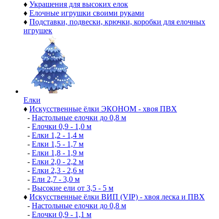
♦
Украшения для высоких елок
♦
Елочные игрушки своими руками
♦
Подставки, подвески, крючки, коробки для елочных
игрушек
Елки
♦
Искусственные ёлки ЭКОНОМ - хвоя ПВХ
-
Настольные елочки до 0,8 м
-
Елочки 0,9 - 1,0 м
-
Елки 1,2 - 1,4 м
-
Елки 1,5 - 1,7 м
-
Елки 1,8 - 1,9 м
-
Елки 2,0 - 2,2 м
-
Елки 2,3 - 2,6 м
-
Ели 2,7 - 3,0 м
-
Высокие ели от 3,5 - 5 м
♦
Искусственные ёлки ВИП (VIP) - хвоя леска и ПВХ
-
Настольные елочки до 0,8 м
-
Елочки 0,9 - 1,1 м