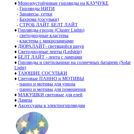
♦
Морозоустойчивые гирлянды на КАУЧУКЕ
-
Гирлянды НИТИ
-
Занавесы, сетки
-
Бахрома (сосульки)
-
СТРОБ ЛАЙТ, БЕЛТ ЛАЙТ
♦
Гирлянды-грозди (Cluster Lights)
-
светодиодные кластеры
-
кластеры с микролампами
♦
ДЮРАЛАЙТ- светящийся шнур
♦
Светодиодные ленты (Ledstrip)
♦
БЕЛТ ЛАЙТ - лента с лампами
♦
Гирлянды и светильники на солнечных батареях (Solar
Light)
♦
ТАЮЩИЕ СОСУЛЬКИ
♦
Световые ПАННО и МОТИВЫ
-
панно и мотивы для улицы
-
панно и мотивы для помещения
♦
МАКУШКИ световые для елей
♦
Лампы
♦
Аксессуары к электрогирляндам