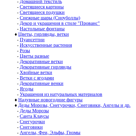
-
Домашний текстиль
-
Светящиеся картины
-
Светящиеся подушки
-
Снежные шары (Сноуболлы)
-
Декор и украшения в стиле "Прованс"
-
Настольные фонтаны
♦
Цветы, гирлянды, ветки
-
Пуансеттии
-
Искусственные растения
-
Розы
-
Цветы разные
-
Декоративные ветки
-
Декоративные гирлянды
-
Хвойные ветки
-
Ветки с ягодами
-
Декоративные венки
-
Ягоды
-
Украшения из натуральных материалов
♦
Надувные новогодние фигуры
♦
Деды Морозы, Снегурочки, Снеговики, Ангелы и др.
-
Деды Морозы
-
Санта Клаусы
-
Снегурочки
-
Снеговики
-
Ангелы, Феи, Эльфы, Гномы