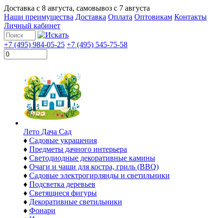
Доставка с
8 августа
, самовывоз с
7 августа
Наши преимущества
Доставка
Оплата
Оптовикам
Контакты
Личный кабинет
+7 (495) 984-05-25
+7 (495) 545-75-58
Лето Дача Сад
♦
Садовые украшения
♦
Предметы дачного интерьера
♦
Светодиодные декоративные камины
♦
Очаги и чаши для костра, гриль (BBQ)
♦
Садовые электрогирлянды и светильники
♦
Подсветка деревьев
♦
Светящиеся фигуры
♦
Декоративные светильники
♦
Фонари