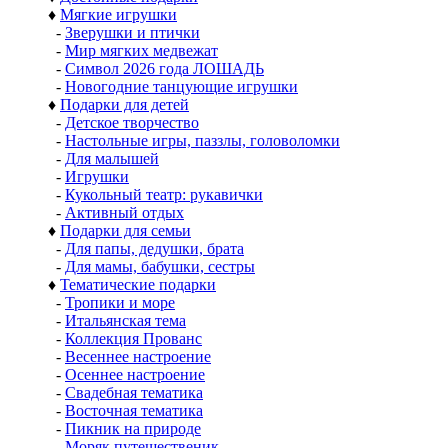
♦
Мягкие игрушки
-
Зверушки и птички
-
Мир мягких медвежат
-
Символ 2026 года ЛОШАДЬ
-
Новогодние танцующие игрушки
♦
Подарки для детей
-
Детское творчество
-
Настольные игры, паззлы, головоломки
-
Для малышей
-
Игрушки
-
Кукольный театр: рукавички
-
Активный отдых
♦
Подарки для семьи
-
Для папы, дедушки, брата
-
Для мамы, бабушки, сестры
♦
Тематические подарки
-
Тропики и море
-
Итальянская тема
-
Коллекция Прованс
-
Весеннее настроение
-
Осеннее настроение
-
Свадебная тематика
-
Восточная тематика
-
Пикник на природе
-
Моряк путешественик