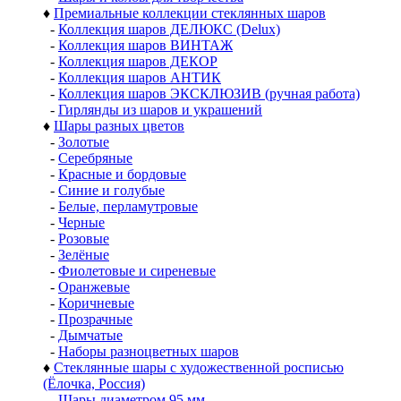
♦
Премиальные коллекции стеклянных шаров
-
Коллекция шаров ДЕЛЮКС (Delux)
-
Коллекция шаров ВИНТАЖ
-
Коллекция шаров ДЕКОР
-
Коллекция шаров АНТИК
-
Коллекция шаров ЭКСКЛЮЗИВ (ручная работа)
-
Гирлянды из шаров и украшений
♦
Шары разных цветов
-
Золотые
-
Серебряные
-
Красные и бордовые
-
Синие и голубые
-
Белые, перламутровые
-
Черные
-
Розовые
-
Зелёные
-
Фиолетовые и сиреневые
-
Оранжевые
-
Коричневые
-
Прозрачные
-
Дымчатые
-
Наборы разноцветных шаров
♦
Стеклянные шары с художественной росписью
(Ёлочка, Россия)
-
Шары диаметром 95 мм