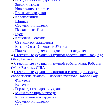
-
Рождественские украшения
-
Звери и птицы
-
Новогоднее застолье
-
Елочные верхушки
-
Колокольчики
-
Шишки
-
Сосульки и подвески
-
Пасхальные яйца
-
Бусы
-
Кошечки, Собачки
-
Светящиеся украшения
-
Коза и Овца - Символ 2027 года
-
Подставки, подвески и крючки для игрушек
♦
Стеклянные украшения ручной работы Инге Глас (Inge
Glas), Германия
♦
Стеклянные украшения ручной работы Марк Робертс
(Mark Roberts), США
♦
Стеклянные украшения фабрики Ёлочка, (Россия) и
европейские аналоги. Классика русского Нового Года
-
Фигурки
-
Верхушки
-
Гирлянды из шаров и украшений
-
Мини гирлянды и грозди
-
Колокольчики и сердечки
-
Сосульки и подвески