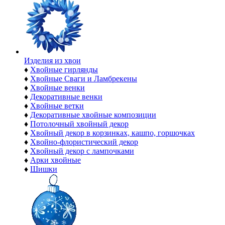
Изделия из хвои
♦
Хвойные гирлянды
♦
Хвойные Сваги и Ламбрекены
♦
Хвойные венки
♦
Декоративные венки
♦
Хвойные ветки
♦
Декоративные хвойные композиции
♦
Потолочный хвойный декор
♦
Хвойный декор в корзинках, кашпо, горшочках
♦
Хвойно-флористический декор
♦
Хвойный декор с лампочками
♦
Арки хвойные
♦
Шишки