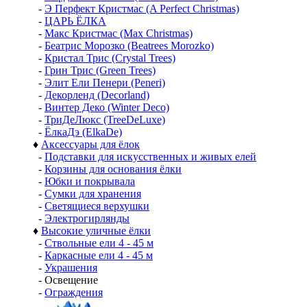
-
Э Перфект Кристмас (A Perfect Christmas)
-
ЦАРЬ ЁЛКА
-
Макс Кристмас (Max Christmas)
-
Беатрис Морозко (Beatrees Morozko)
-
Кристал Трис (Crystal Trees)
-
Грин Трис (Green Trees)
-
Элит Ели Пенери (Peneri)
-
Декорленд (Decorland)
-
Винтер Деко (Winter Deco)
-
ТриДеЛюкс (TreeDeLuxe)
-
ЁлкаДэ (ElkaDe)
♦
Аксессуары для ёлок
-
Подставки для искусственных и живых елей
-
Корзины для основания ёлки
-
Юбки и покрывала
-
Сумки для хранения
-
Светящиеся верхушки
-
Электрогирлянды
♦
Высокие уличные ёлки
-
Ствольные ели 4 - 45 м
-
Каркасные ели 4 - 45 м
-
Украшения
-
Освещение
-
Ограждения