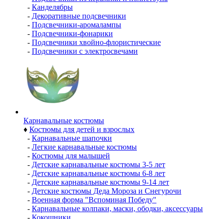
-
Канделябры
-
Декоративные подсвечники
-
Подсвечники-аромалампы
-
Подсвечники-фонарики
-
Подсвечники хвойно-флористические
-
Подсвечники с электросвечами
Карнавальные костюмы
♦
Костюмы для детей и взрослых
-
Карнавальные шапочки
-
Легкие карнавальные костюмы
-
Костюмы для малышей
-
Детские карнавальные костюмы 3-5 лет
-
Детские карнавальные костюмы 6-8 лет
-
Детские карнавальные костюмы 9-14 лет
-
Детские костюмы Деда Мороза и Снегурочи
-
Военная форма "Вспоминая Победу"
-
Карнавальные колпаки, маски, ободки, аксессуары
-
Кокошники