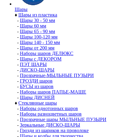
Шары
♦
Шары из пластика
-
Шары 30 - 50 мм
-
Шары 60 мм
-
Шары 65 - 90 мм
-
Шары 100-120 мм
-
Шары 140 - 150 мм
-
Шары от 200 мм
-
Наборы шаров ДЕЛЮКС
-
Шары с ДЕКОРОМ
-
ПЭТ ШАРЫ
-
ДИСКО-ШАРЫ
-
Прозрачные-МЫЛЬНЫЕ ПУЗЫРИ
-
ГРОЗДИ шаров
-
БУСЫ из шаров
-
Наборы шаров ПАПЬЕ-МАШЕ
-
Шары ДИСНЕЙ
♦
Стеклянные шары
-
Наборы однотонных шаров
-
Наборы разноцветных шаров
-
Прозрачные шары МЫЛЬНЫЕ ПУЗЫРИ
-
Зеркальные ДИСКО-ШАРЫ
-
Грозди из шариков на проволоке
-
Шары и колбы для творчества