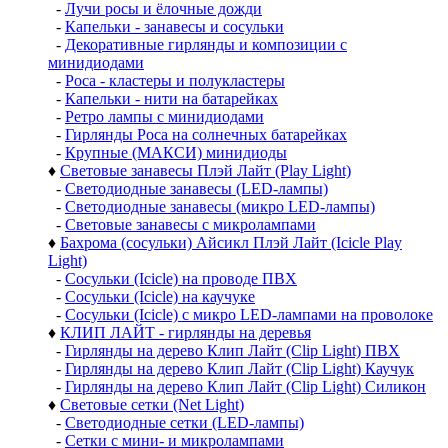
-
Лучи росы и ёлочные дожди
-
Капельки - занавесы и сосульки
-
Декоративные гирлянды и композиции с
минидиодами
-
Роса - кластеры и полукластеры
-
Капельки - нити на батарейках
-
Ретро лампы с минидиодами
-
Гирлянды Роса на солнечных батарейках
-
Крупные (МАКСИ) минидиоды
♦
Световые занавесы Плэй Лайт (Play Light)
-
Светодиодные занавесы (LED-лампы)
-
Светодиодные занавесы (микро LED-лампы)
-
Световые занавесы с микролампами
♦
Бахрома (сосульки) Айсикл Плэй Лайт (Icicle Play
Light)
-
Сосульки (Icicle) на проводе ПВХ
-
Сосульки (Icicle) на каучуке
-
Сосульки (Icicle) с микро LED-лампами на проволоке
♦
КЛИП ЛАЙТ - гирлянды на деревья
-
Гирлянды на дерево Клип Лайт (Clip Light) ПВХ
-
Гирлянды на дерево Клип Лайт (Clip Light) Каучук
-
Гирлянды на дерево Клип Лайт (Clip Light) Силикон
♦
Световые сетки (Net Light)
-
Светодиодные сетки (LED-лампы)
-
Сетки с мини- и микролампами