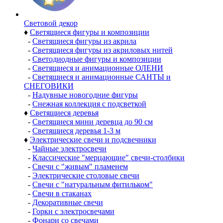
Световой декор
♦
Светящиеся фигуры и композиции
-
Светящиеся фигуры из акрила
-
Светящиеся фигуры из акриловых нитей
-
Светодиодные фигуры и композиции
-
Светящиеся и анимационные ОЛЕНИ
-
Светящиеся и анимационные САНТЫ и
СНЕГОВИКИ
-
Надувные новогодние фигуры
-
Снежная коллекция с подсветкой
♦
Светящиеся деревья
-
Светящиеся мини деревца до 90 см
-
Светящиеся деревья 1-3 м
♦
Электрические свечи и подсвечники
-
Чайные электросвечи
-
Классические "мерцающие" свечи-столбики
-
Свечи с "живым" пламенем
-
Электрические столовые свечи
-
Свечи с "натуральным фитильком"
-
Свечи в стаканах
-
Декоративные свечи
-
Горки с электросвечами
-
Фонари со свечами