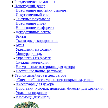
♦
Рождественские мотивы
♦
Новогодний декор
-
Новогодние наклейки-стикеры
-
Искусственный снег
-
Снежные покрывала
-
Новогодние спреи
-
Новогодние трафареты
-
Декоративные ленты
-
Банты
-
Ткани для декорирования
-
Бусы
-
Украшения из фольги
-
Мишура, дождь
-
Украшения из бумаги
-
Снежная коллекция
-
Натуральные материалы для декора
-
Настенные панно, растяжки
♦
Уголок дизайнера и декоратора
-
"Снежные" аксессуары-снег, покрывала, спреи
-
Аксессуары для декора
-
Подставки, крючки, подвески, ёмкости для хранения
-
Упаковка подарков
-
В помощь дизайнеру