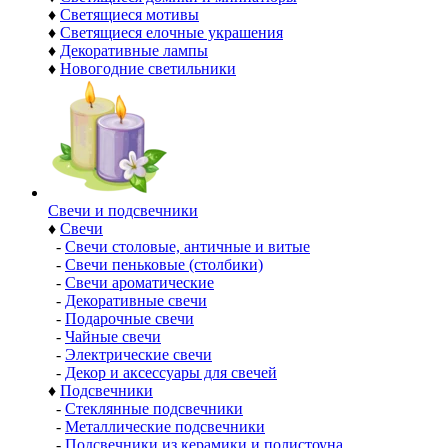
♦
Светящиеся мотивы
♦
Светящиеся елочные украшения
♦
Декоративные лампы
♦
Новогодние светильники
Свечи и подсвечники
♦
Свечи
-
Свечи столовые, античные и витые
-
Свечи пеньковые (столбики)
-
Свечи ароматические
-
Декоративные свечи
-
Подарочные свечи
-
Чайные свечи
-
Электрические свечи
-
Декор и аксессуары для свечей
♦
Подсвечники
-
Стеклянные подсвечники
-
Металлические подсвечники
-
Подсвечники из керамики и полистоуна