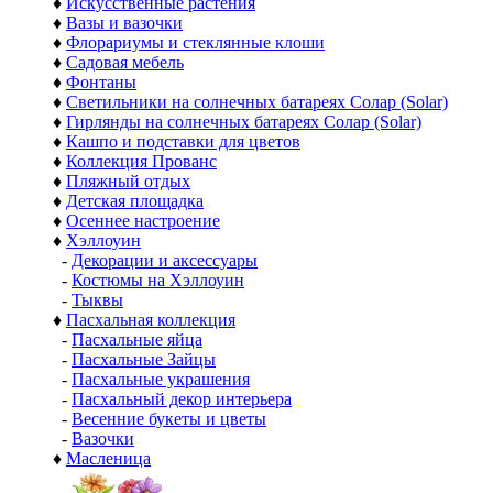
♦
Искусственные растения
♦
Вазы и вазочки
♦
Флорариумы и стеклянные клоши
♦
Садовая мебель
♦
Фонтаны
♦
Светильники на солнечных батареях Солар (Solar)
♦
Гирлянды на солнечных батареях Солар (Solar)
♦
Кашпо и подставки для цветов
♦
Коллекция Прованс
♦
Пляжный отдых
♦
Детская площадка
♦
Осеннее настроение
♦
Хэллоуин
-
Декорации и аксессуары
-
Костюмы на Хэллоуин
-
Тыквы
♦
Пасхальная коллекция
-
Пасхальные яйца
-
Пасхальные Зайцы
-
Пасхальные украшения
-
Пасхальный декор интерьера
-
Весенние букеты и цветы
-
Вазочки
♦
Масленица