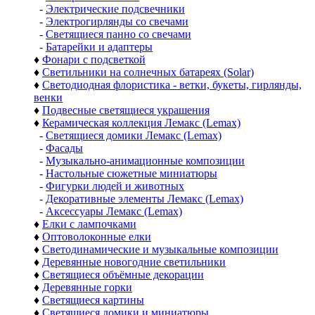
-
Электрические подсвечники
-
Электрогирлянды со свечами
-
Светящиеся панно со свечами
-
Батарейки и адаптеры
♦
Фонари с подсветкой
♦
Светильники на солнечных батареях (Solar)
♦
Светодиодная флористика - ветки, букеты, гирлянды,
венки
♦
Подвесные светящиеся украшения
♦
Керамическая коллекция Лемакс (Lemax)
-
Светящиеся домики Лемакс (Lemax)
-
Фасады
-
Музыкально-анимационные композиции
-
Настольные сюжетные миниатюры
-
Фигурки людей и животных
-
Декоративные элементы Лемакс (Lemax)
-
Аксессуары Лемакс (Lemax)
♦
Елки с лампочками
♦
Оптоволоконные елки
♦
Светодинамические и музыкальные композиции
♦
Деревянные новогодние светильники
♦
Светящиеся объёмные декорации
♦
Деревянные горки
♦
Светящиеся картины
♦
Светящиеся домики и миниатюры