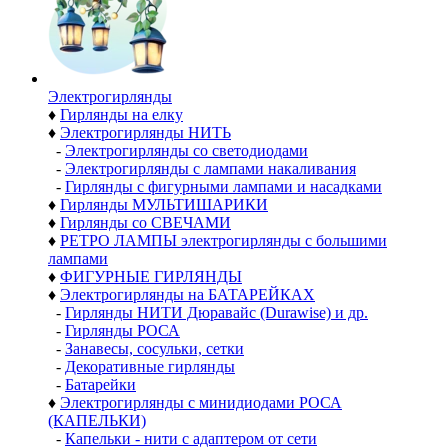
Электро­гирлянды
♦
Гирлянды на елку
♦
Электрогирлянды НИТЬ
-
Электрогирлянды со светодиодами
-
Электрогирлянды с лампами накаливания
-
Гирлянды с фигурными лампами и насадками
♦
Гирлянды МУЛЬТИШАРИКИ
♦
Гирлянды со СВЕЧАМИ
♦
РЕТРО ЛАМПЫ электрогирлянды с большими
лампами
♦
ФИГУРНЫЕ ГИРЛЯНДЫ
♦
Электрогирлянды на БАТАРЕЙКАХ
-
Гирлянды НИТИ Дюравайс (Durawise) и др.
-
Гирлянды РОСА
-
Занавесы, сосульки, сетки
-
Декоративные гирлянды
-
Батарейки
♦
Электрогирлянды с минидиодами РОСА
(КАПЕЛЬКИ)
-
Капельки - нити с адаптером от сети