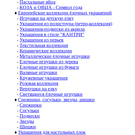
-
Пасхальные яйца
-
КОЗА и ОВЦА - Символ года
♦
Европейские коллекции ёлочных украшений
-
Игрушки на детскую елку
-
Украшения из полистоуна (ретро-коллекция)
-
Украшения-подвески из акрила
-
Украшения в стиле "КАНТРИ"
-
Украшения из перьев
-
Текстильная коллекция
-
Керамические коллекции
-
Металлические ёлочные игрушки
-
Елочные игрушки из дерева
-
Елочные игрушки из бумаги
-
Валяные игрушки
-
Кружевные украшения
-
Розовая коллекция
-
Верхушки на елку
-
Светящиеся ёлочные игрушки
♦
Снежинки, сосульки, звезды, шишки
-
Снежинки
-
Сосульки
-
Подвески
-
Звезды
-
Шишки
♦
Украшения для настольных елок