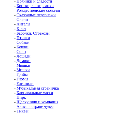
-
Пряники и сладости
-
Коньки, лыжи, санки
-
Рождественские сюжеты
-
Сказочные персонажи
-
Олени
-
Ангелы
-
Балет
-
Бабочки, Стрекозы
-
Птички
-
Собаки
-
Кошки
-
Совы
-
Лошади
-
Домики
-
Мышки
-
Мишки
-
Грибы
-
Гномы
-
Ели-пили
-
Музыкальная страничка
-
Карнавальные маски
-
Цирк
-
Щелкунчик и компания
-
Алиса в стране чудес
-
Тыквы