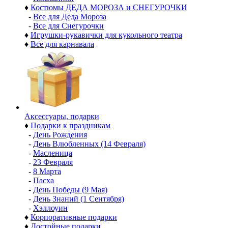
♦
Костюмы ДЕДА МОРОЗА и СНЕГУРОЧКИ
-
Все для Деда Мороза
-
Все для Снегурочки
♦
Игрушки-рукавички для кукольного театра
♦
Все для карнавала
Аксессуары, подарки
♦
Подарки к праздникам
-
День Рождения
-
День Влюбленных (14 Февраля)
-
Масленица
-
23 Февраля
-
8 Марта
-
Пасха
-
День Победы (9 Мая)
-
День Знаний (1 Сентября)
-
Хэллоуин
♦
Корпоративные подарки
♦
Достойные подарки