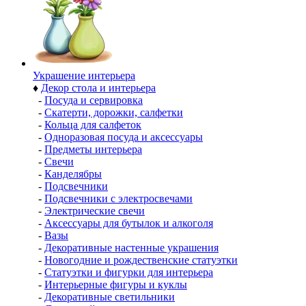
Украшение интерьера
♦
Декор стола и интерьера
-
Посуда и сервировка
-
Скатерти, дорожки, салфетки
-
Кольца для салфеток
-
Одноразовая посуда и аксессуары
-
Предметы интерьера
-
Свечи
-
Канделябры
-
Подсвечники
-
Подсвечники с электросвечами
-
Электрические свечи
-
Аксессуары для бутылок и алкоголя
-
Вазы
-
Декоративные настенные украшения
-
Новогодние и рождественские статуэтки
-
Статуэтки и фигурки для интерьера
-
Интерьерные фигуры и куклы
-
Декоративные светильники