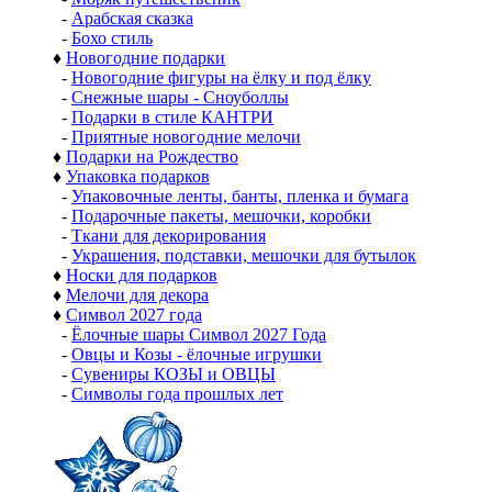
-
Арабская сказка
-
Бохо стиль
♦
Новогодние подарки
-
Новогодние фигуры на ёлку и под ёлку
-
Снежные шары - Сноуболлы
-
Подарки в стиле КАНТРИ
-
Приятные новогодние мелочи
♦
Подарки на Рождество
♦
Упаковка подарков
-
Упаковочные ленты, банты, пленка и бумага
-
Подарочные пакеты, мешочки, коробки
-
Ткани для декорирования
-
Украшения, подставки, мешочки для бутылок
♦
Носки для подарков
♦
Мелочи для декора
♦
Символ 2027 года
-
Ёлочные шары Символ 2027 Года
-
Овцы и Козы - ёлочные игрушки
-
Сувениры КОЗЫ и ОВЦЫ
-
Символы года прошлых лет