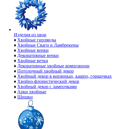
Изделия из хвои
♦
Хвойные гирлянды
♦
Хвойные Сваги и Ламбрекены
♦
Хвойные венки
♦
Декоративные венки
♦
Хвойные ветки
♦
Декоративные хвойные композиции
♦
Потолочный хвойный декор
♦
Хвойный декор в корзинках, кашпо, горшочках
♦
Хвойно-флористический декор
♦
Хвойный декор с лампочками
♦
Арки хвойные
♦
Шишки