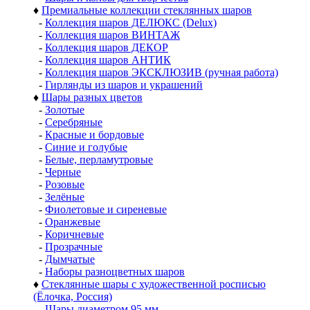
♦
Премиальные коллекции стеклянных шаров
-
Коллекция шаров ДЕЛЮКС (Delux)
-
Коллекция шаров ВИНТАЖ
-
Коллекция шаров ДЕКОР
-
Коллекция шаров АНТИК
-
Коллекция шаров ЭКСКЛЮЗИВ (ручная работа)
-
Гирлянды из шаров и украшений
♦
Шары разных цветов
-
Золотые
-
Серебряные
-
Красные и бордовые
-
Синие и голубые
-
Белые, перламутровые
-
Черные
-
Розовые
-
Зелёные
-
Фиолетовые и сиреневые
-
Оранжевые
-
Коричневые
-
Прозрачные
-
Дымчатые
-
Наборы разноцветных шаров
♦
Стеклянные шары с художественной росписью
(Ёлочка, Россия)
-
Шары диаметром 95 мм