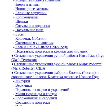
-
Рождественские украшения
-
Звери и птицы
-
Новогоднее застолье
-
Елочные верхушки
-
Колокольчики
-
Шишки
-
Сосульки и подвески
-
Пасхальные яйца
-
Бусы
-
Кошечки, Собачки
-
Светящиеся украшения
-
Коза и Овца - Символ 2027 года
-
Подставки, подвески и крючки для игрушек
♦
Стеклянные украшения ручной работы Инге Глас (Inge
Glas), Германия
♦
Стеклянные украшения ручной работы Марк Робертс
(Mark Roberts), США
♦
Стеклянные украшения фабрики Ёлочка, (Россия) и
европейские аналоги. Классика русского Нового Года
-
Фигурки
-
Верхушки
-
Гирлянды из шаров и украшений
-
Мини гирлянды и грозди
-
Колокольчики и сердечки
-
Сосульки и подвески