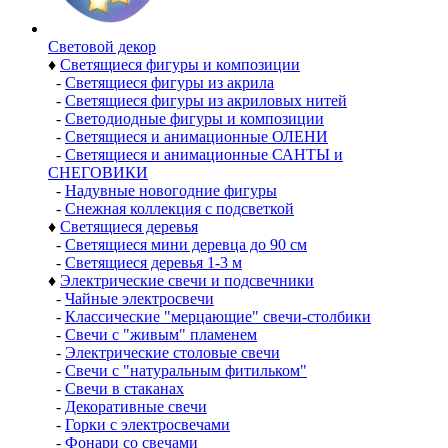
Световой декор
♦
Светящиеся фигуры и композиции
-
Светящиеся фигуры из акрила
-
Светящиеся фигуры из акриловых нитей
-
Светодиодные фигуры и композиции
-
Светящиеся и анимационные ОЛЕНИ
-
Светящиеся и анимационные САНТЫ и
СНЕГОВИКИ
-
Надувные новогодние фигуры
-
Снежная коллекция с подсветкой
♦
Светящиеся деревья
-
Светящиеся мини деревца до 90 см
-
Светящиеся деревья 1-3 м
♦
Электрические свечи и подсвечники
-
Чайные электросвечи
-
Классические "мерцающие" свечи-столбики
-
Свечи с "живым" пламенем
-
Электрические столовые свечи
-
Свечи с "натуральным фитильком"
-
Свечи в стаканах
-
Декоративные свечи
-
Горки с электросвечами
-
Фонари со свечами