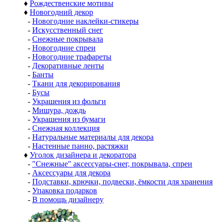
♦
Рождественские мотивы
♦
Новогодний декор
-
Новогодние наклейки-стикеры
-
Искусственный снег
-
Снежные покрывала
-
Новогодние спреи
-
Новогодние трафареты
-
Декоративные ленты
-
Банты
-
Ткани для декорирования
-
Бусы
-
Украшения из фольги
-
Мишура, дождь
-
Украшения из бумаги
-
Снежная коллекция
-
Натуральные материалы для декора
-
Настенные панно, растяжки
♦
Уголок дизайнера и декоратора
-
"Снежные" аксессуары-снег, покрывала, спреи
-
Аксессуары для декора
-
Подставки, крючки, подвески, ёмкости для хранения
-
Упаковка подарков
-
В помощь дизайнеру