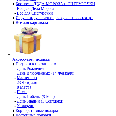
♦
Костюмы ДЕДА МОРОЗА и СНЕГУРОЧКИ
-
Все для Деда Мороза
-
Все для Снегурочки
♦
Игрушки-рукавички для кукольного театра
♦
Все для карнавала
Аксессуары, подарки
♦
Подарки к праздникам
-
День Рождения
-
День Влюбленных (14 Февраля)
-
Масленица
-
23 Февраля
-
8 Марта
-
Пасха
-
День Победы (9 Мая)
-
День Знаний (1 Сентября)
-
Хэллоуин
♦
Корпоративные подарки
♦
Достойные подарки