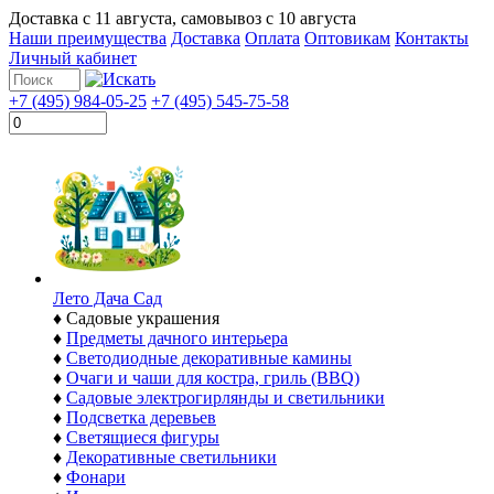
Доставка с
11 августа
, самовывоз с
10 августа
Наши преимущества
Доставка
Оплата
Оптовикам
Контакты
Личный кабинет
+7 (495) 984-05-25
+7 (495) 545-75-58
Лето Дача Сад
♦
Садовые украшения
♦
Предметы дачного интерьера
♦
Светодиодные декоративные камины
♦
Очаги и чаши для костра, гриль (BBQ)
♦
Садовые электрогирлянды и светильники
♦
Подсветка деревьев
♦
Светящиеся фигуры
♦
Декоративные светильники
♦
Фонари