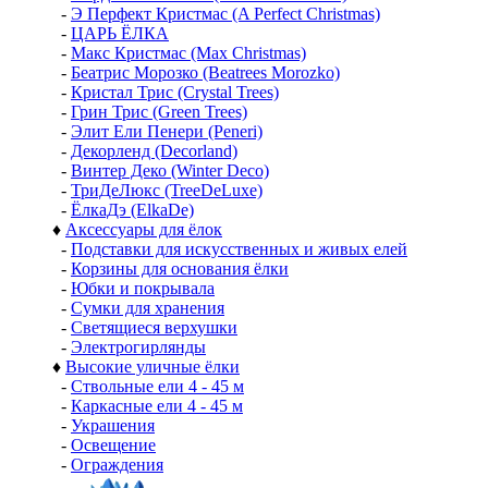
-
Э Перфект Кристмас (A Perfect Christmas)
-
ЦАРЬ ЁЛКА
-
Макс Кристмас (Max Christmas)
-
Беатрис Морозко (Beatrees Morozko)
-
Кристал Трис (Crystal Trees)
-
Грин Трис (Green Trees)
-
Элит Ели Пенери (Peneri)
-
Декорленд (Decorland)
-
Винтер Деко (Winter Deco)
-
ТриДеЛюкс (TreeDeLuxe)
-
ЁлкаДэ (ElkaDe)
♦
Аксессуары для ёлок
-
Подставки для искусственных и живых елей
-
Корзины для основания ёлки
-
Юбки и покрывала
-
Сумки для хранения
-
Светящиеся верхушки
-
Электрогирлянды
♦
Высокие уличные ёлки
-
Ствольные ели 4 - 45 м
-
Каркасные ели 4 - 45 м
-
Украшения
-
Освещение
-
Ограждения