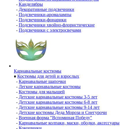
-
Канделябры
-
Декоративные подсвечники
-
Подсвечники-аромалампы
-
Подсвечники-фонарики
-
Подсвечники хвойно-флористические
-
Подсвечники с электросвечами
Карнавальные костюмы
♦
Костюмы для детей и взрослых
-
Карнавальные шапочки
-
Легкие карнавальные костюмы
-
Костюмы для малышей
-
Детские карнавальные костюмы 3-5 лет
-
Детские карнавальные костюмы 6-8 лет
-
Детские карнавальные костюмы 9-14 лет
-
Детские костюмы Деда Мороза и Снегурочи
-
Военная форма "Вспоминая Победу"
-
Карнавальные колпаки, маски, ободки, аксессуары
-
Кокошники