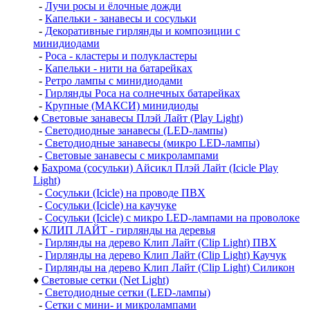
-
Лучи росы и ёлочные дожди
-
Капельки - занавесы и сосульки
-
Декоративные гирлянды и композиции с
минидиодами
-
Роса - кластеры и полукластеры
-
Капельки - нити на батарейках
-
Ретро лампы с минидиодами
-
Гирлянды Роса на солнечных батарейках
-
Крупные (МАКСИ) минидиоды
♦
Световые занавесы Плэй Лайт (Play Light)
-
Светодиодные занавесы (LED-лампы)
-
Светодиодные занавесы (микро LED-лампы)
-
Световые занавесы с микролампами
♦
Бахрома (сосульки) Айсикл Плэй Лайт (Icicle Play
Light)
-
Сосульки (Icicle) на проводе ПВХ
-
Сосульки (Icicle) на каучуке
-
Сосульки (Icicle) с микро LED-лампами на проволоке
♦
КЛИП ЛАЙТ - гирлянды на деревья
-
Гирлянды на дерево Клип Лайт (Clip Light) ПВХ
-
Гирлянды на дерево Клип Лайт (Clip Light) Каучук
-
Гирлянды на дерево Клип Лайт (Clip Light) Силикон
♦
Световые сетки (Net Light)
-
Светодиодные сетки (LED-лампы)
-
Сетки с мини- и микролампами