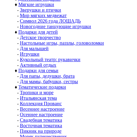
♦
Мягкие игрушки
-
Зверушки и птички
-
Мир мягких медвежат
-
Символ 2026 года ЛОШАДЬ
-
Новогодние танцующие игрушки
♦
Подарки для детей
-
Детское творчество
-
Настольные игры, паззлы, головоломки
-
Для малышей
-
Игрушки
-
Кукольный театр: рукавички
-
Активный отдых
♦
Подарки для семьи
-
Для папы, дедушки, брата
-
Для мамы, бабушки, сестры
♦
Тематические подарки
-
Тропики и море
-
Итальянская тема
-
Коллекция Прованс
-
Весеннее настроение
-
Осеннее настроение
-
Свадебная тематика
-
Восточная тематика
-
Пикник на природе
-
Моряк путешественик