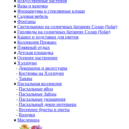
♦
Искусственные растения
♦
Вазы и вазочки
♦
Флорариумы и стеклянные клоши
♦
Садовая мебель
♦
Фонтаны
♦
Светильники на солнечных батареях Солар (Solar)
♦
Гирлянды на солнечных батареях Солар (Solar)
♦
Кашпо и подставки для цветов
♦
Коллекция Прованс
♦
Пляжный отдых
♦
Детская площадка
♦
Осеннее настроение
♦
Хэллоуин
-
Декорации и аксессуары
-
Костюмы на Хэллоуин
-
Тыквы
♦
Пасхальная коллекция
-
Пасхальные яйца
-
Пасхальные Зайцы
-
Пасхальные украшения
-
Пасхальный декор интерьера
-
Весенние букеты и цветы
-
Вазочки
♦
Масленица