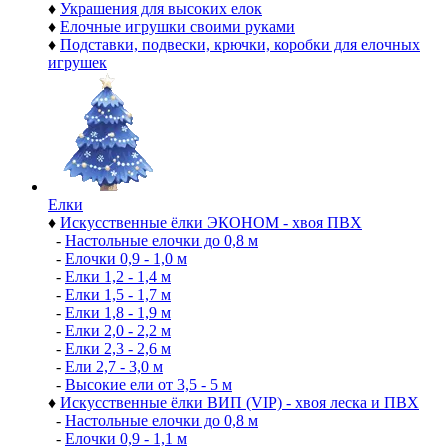
♦
Украшения для высоких елок
♦
Елочные игрушки своими руками
♦
Подставки, подвески, крючки, коробки для елочных
игрушек
Елки
♦
Искусственные ёлки ЭКОНОМ - хвоя ПВХ
-
Настольные елочки до 0,8 м
-
Елочки 0,9 - 1,0 м
-
Елки 1,2 - 1,4 м
-
Елки 1,5 - 1,7 м
-
Елки 1,8 - 1,9 м
-
Елки 2,0 - 2,2 м
-
Елки 2,3 - 2,6 м
-
Ели 2,7 - 3,0 м
-
Высокие ели от 3,5 - 5 м
♦
Искусственные ёлки ВИП (VIP) - хвоя леска и ПВХ
-
Настольные елочки до 0,8 м
-
Елочки 0,9 - 1,1 м