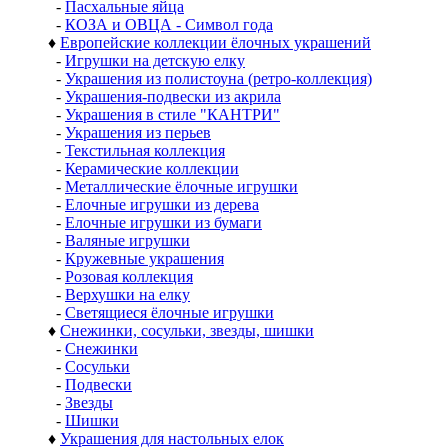
-
Пасхальные яйца
-
КОЗА и ОВЦА - Символ года
♦
Европейские коллекции ёлочных украшений
-
Игрушки на детскую елку
-
Украшения из полистоуна (ретро-коллекция)
-
Украшения-подвески из акрила
-
Украшения в стиле "КАНТРИ"
-
Украшения из перьев
-
Текстильная коллекция
-
Керамические коллекции
-
Металлические ёлочные игрушки
-
Елочные игрушки из дерева
-
Елочные игрушки из бумаги
-
Валяные игрушки
-
Кружевные украшения
-
Розовая коллекция
-
Верхушки на елку
-
Светящиеся ёлочные игрушки
♦
Снежинки, сосульки, звезды, шишки
-
Снежинки
-
Сосульки
-
Подвески
-
Звезды
-
Шишки
♦
Украшения для настольных елок