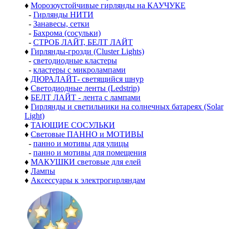
♦
Морозоустойчивые гирлянды на КАУЧУКЕ
-
Гирлянды НИТИ
-
Занавесы, сетки
-
Бахрома (сосульки)
-
СТРОБ ЛАЙТ, БЕЛТ ЛАЙТ
♦
Гирлянды-грозди (Cluster Lights)
-
светодиодные кластеры
-
кластеры с микролампами
♦
ДЮРАЛАЙТ- светящийся шнур
♦
Светодиодные ленты (Ledstrip)
♦
БЕЛТ ЛАЙТ - лента с лампами
♦
Гирлянды и светильники на солнечных батареях (Solar
Light)
♦
ТАЮЩИЕ СОСУЛЬКИ
♦
Световые ПАННО и МОТИВЫ
-
панно и мотивы для улицы
-
панно и мотивы для помещения
♦
МАКУШКИ световые для елей
♦
Лампы
♦
Аксессуары к электрогирляндам