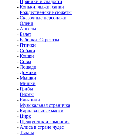
-
Пряники и сладости
-
Коньки, лыжи, санки
-
Рождественские сюжеты
-
Сказочные персонажи
-
Олени
-
Ангелы
-
Балет
-
Бабочки, Стрекозы
-
Птички
-
Собаки
-
Кошки
-
Совы
-
Лошади
-
Домики
-
Мышки
-
Мишки
-
Грибы
-
Гномы
-
Ели-пили
-
Музыкальная страничка
-
Карнавальные маски
-
Цирк
-
Щелкунчик и компания
-
Алиса в стране чудес
-
Тыквы