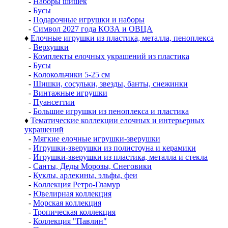
-
Наборы шишек
-
Бусы
-
Подарочные игрушки и наборы
-
Символ 2027 года КОЗА и ОВЦА
♦
Елочные игрушки из пластика, металла, пеноплекса
-
Верхушки
-
Комплекты елочных украшений из пластика
-
Бусы
-
Колокольчики 5-25 см
-
Шишки, сосульки, звезды, банты, снежинки
-
Винтажные игрушки
-
Пуансеттии
-
Большие игрушки из пеноплекса и пластика
♦
Тематические коллекции елочных и интерьерных
украшений
-
Мягкие елочные игрушки-зверушки
-
Игрушки-зверушки из полистоуна и керамики
-
Игрушки-зверушки из пластика, металла и стекла
-
Санты, Деды Морозы, Снеговики
-
Куклы, арлекины, эльфы, феи
-
Коллекция Ретро-Гламур
-
Ювелирная коллекция
-
Морская коллекция
-
Тропическая коллекция
-
Коллекция "Павлин"