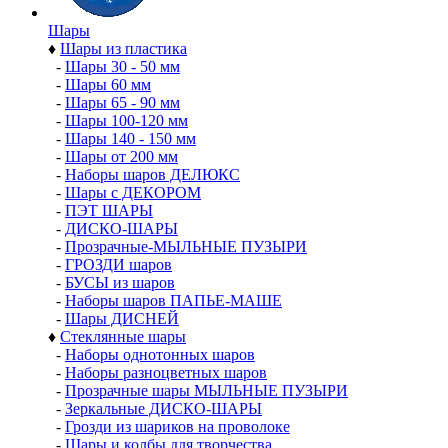
Шары
♦
Шары из пластика
-
Шары 30 - 50 мм
-
Шары 60 мм
-
Шары 65 - 90 мм
-
Шары 100-120 мм
-
Шары 140 - 150 мм
-
Шары от 200 мм
-
Наборы шаров ДЕЛЮКС
-
Шары с ДЕКОРОМ
-
ПЭТ ШАРЫ
-
ДИСКО-ШАРЫ
-
Прозрачные-МЫЛЬНЫЕ ПУЗЫРИ
-
ГРОЗДИ шаров
-
БУСЫ из шаров
-
Наборы шаров ПАПЬЕ-МАШЕ
-
Шары ДИСНЕЙ
♦
Стеклянные шары
-
Наборы однотонных шаров
-
Наборы разноцветных шаров
-
Прозрачные шары МЫЛЬНЫЕ ПУЗЫРИ
-
Зеркальные ДИСКО-ШАРЫ
-
Грозди из шариков на проволоке
-
Шары и колбы для творчества