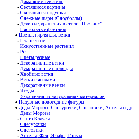
-
Домашний текстиль
-
Светящиеся картины
-
Светящиеся подушки
-
Снежные шары (Сноуболлы)
-
Декор и украшения в стиле "Прованс"
-
Настольные фонтаны
♦
Цветы, гирлянды, ветки
-
Пуансеттии
-
Искусственные растения
-
Розы
-
Цветы разные
-
Декоративные ветки
-
Декоративные гирлянды
-
Хвойные ветки
-
Ветки с ягодами
-
Декоративные венки
-
Ягоды
-
Украшения из натуральных материалов
♦
Надувные новогодние фигуры
♦
Деды Морозы, Снегурочки, Снеговики, Ангелы и др.
-
Деды Морозы
-
Санта Клаусы
-
Снегурочки
-
Снеговики
-
Ангелы, Феи, Эльфы, Гномы