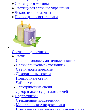
♦
Светящиеся мотивы
♦
Светящиеся елочные украшения
♦
Декоративные лампы
♦
Новогодние светильники
Свечи и подсвечники
♦
Свечи
-
Свечи столовые, античные и витые
-
Свечи пеньковые (столбики)
-
Свечи ароматические
-
Декоративные свечи
-
Подарочные свечи
-
Чайные свечи
-
Электрические свечи
-
Декор и аксессуары для свечей
♦
Подсвечники
-
Стеклянные подсвечники
-
Металлические подсвечники
-
Подсвечники из керамики и полистоуна