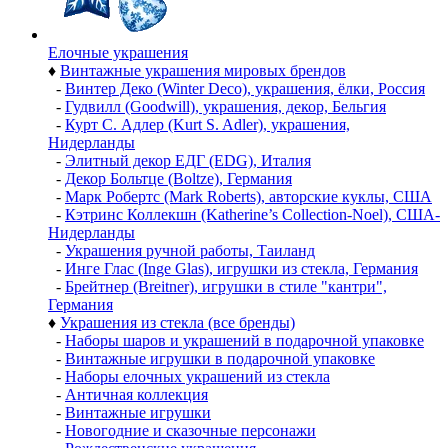
Елочные украшения
♦
Винтажные украшения мировых брендов
-
Винтер Деко (Winter Deco), украшения, ёлки, Россия
-
Гудвилл (Goodwill), украшения, декор, Бельгия
-
Курт С. Адлер (Kurt S. Adler), украшения,
Нидерланды
-
Элитный декор ЕДГ (EDG), Италия
-
Декор Больтце (Boltze), Германия
-
Марк Робертс (Mark Roberts), авторские куклы, США
-
Кэтринс Коллекшн (Katherine’s Collection-Noel), США-
Нидерланды
-
Украшения ручной работы, Таиланд
-
Инге Глас (Inge Glas), игрушки из стекла, Германия
-
Брейтнер (Breitner), игрушки в стиле "кантри",
Германия
♦
Украшения из стекла (все бренды)
-
Наборы шаров и украшений в подарочной упаковке
-
Винтажные игрушки в подарочной упаковке
-
Наборы елочных украшений из стекла
-
Античная коллекция
-
Винтажные игрушки
-
Новогодние и сказочные персонажи