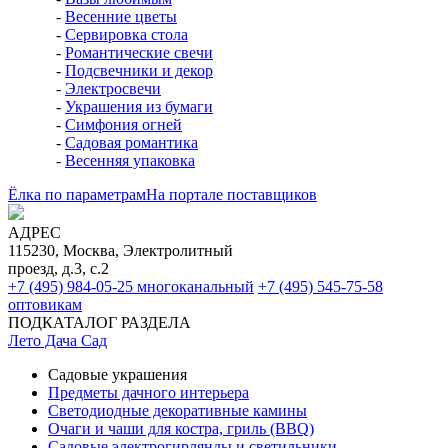
-
Весенние цветы
-
Сервировка стола
-
Романтические свечи
-
Подсвечники и декор
-
Электросвечи
-
Украшения из бумаги
-
Симфония огней
-
Садовая романтика
-
Весенняя упаковка
Ёлка по параметрам
На портале поставщиков
АДРЕС
115230, Москва, Электролитный
проезд, д.3, с.2
+7 (495) 984-05-25
многоканальный
+7 (495) 545-75-58
оптовикам
ПОДКАТАЛОГ РАЗДЕЛА
Лето Дача Сад
Садовые украшения
Предметы дачного интерьера
Светодиодные декоративные камины
Очаги и чаши для костра, гриль (BBQ)
Садовые электрогирлянды и светильники