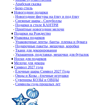
-
Арабская сказка
-
Бохо стиль
♦
Новогодние подарки
-
Новогодние фигуры на ёлку и под ёлку
-
Снежные шары - Сноуболлы
-
Подарки в стиле КАНТРИ
-
Приятные новогодние мелочи
♦
Подарки на Рождество
♦
Упаковка подарков
-
Упаковочные ленты, банты, пленка и бумага
-
Подарочные пакеты, мешочки, коробки
-
Ткани для декорирования
-
Украшения, подставки, мешочки для бутылок
♦
Носки для подарков
♦
Мелочи для декора
♦
Символ 2027 года
-
Ёлочные шары Символ 2027 Года
-
Овцы и Козы - ёлочные игрушки
-
Сувениры КОЗЫ и ОВЦЫ
-
Символы года прошлых лет