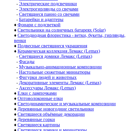
-
Электрические подсвечники
-
Электрогирлянды со свечами
-
Светящиеся панно со свечами
-
Батарейки и адаптеры
♦
Фонари с подсветкой
♦
Светильники на солнечных батареях (Solar)
♦
Светодиодная флористика - ветки, букеты, гирлянды,
венки
♦
Подвесные светящиеся украшения
♦
Керамическая коллекция Лемакс (Lemax)
-
Светящиеся домики Лемакс (Lemax)
-
Фасады
-
Музыкально-анимационные композиции
-
Настольные сюжетные миниатюры
-
Фигурки людей и животных
-
Декоративные элементы Лемакс (Lemax)
-
Аксессуары Лемакс (Lemax)
♦
Елки с лампочками
♦
Оптоволоконные елки
♦
Светодинамические и музыкальные композиции
♦
Деревянные новогодние светильники
♦
Светящиеся объёмные декорации
♦
Деревянные горки
♦
Светящиеся картины
♦
Светящиеся домики и миниатюры