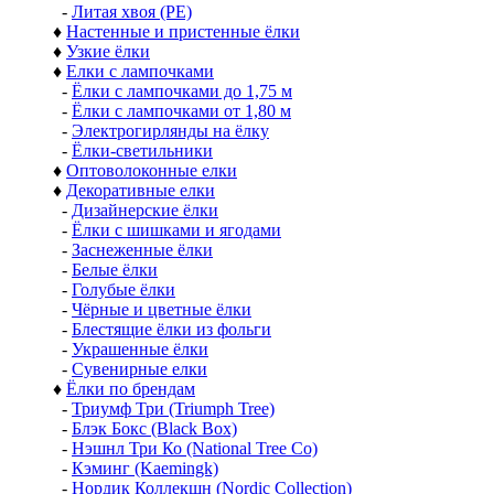
-
Литая хвоя (РЕ)
♦
Настенные и пристенные ёлки
♦
Узкие ёлки
♦
Елки с лампочками
-
Ёлки с лампочками до 1,75 м
-
Ёлки с лампочками от 1,80 м
-
Электрогирлянды на ёлку
-
Ёлки-светильники
♦
Оптоволоконные елки
♦
Декоративные елки
-
Дизайнерские ёлки
-
Ёлки с шишками и ягодами
-
Заснеженные ёлки
-
Белые ёлки
-
Голубые ёлки
-
Чёрные и цветные ёлки
-
Блестящие ёлки из фольги
-
Украшенные ёлки
-
Сувенирные елки
♦
Ёлки по брендам
-
Триумф Три (Triumph Tree)
-
Блэк Бокс (Black Box)
-
Нэшнл Три Ко (National Tree Co)
-
Кэминг (Kaemingk)
-
Нордик Коллекшн (Nordic Collection)