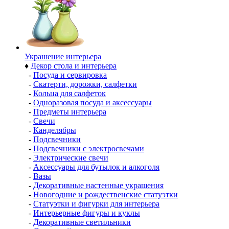
Украшение интерьера
♦
Декор стола и интерьера
-
Посуда и сервировка
-
Скатерти, дорожки, салфетки
-
Кольца для салфеток
-
Одноразовая посуда и аксессуары
-
Предметы интерьера
-
Свечи
-
Канделябры
-
Подсвечники
-
Подсвечники с электросвечами
-
Электрические свечи
-
Аксессуары для бутылок и алкоголя
-
Вазы
-
Декоративные настенные украшения
-
Новогодние и рождественские статуэтки
-
Статуэтки и фигурки для интерьера
-
Интерьерные фигуры и куклы
-
Декоративные светильники