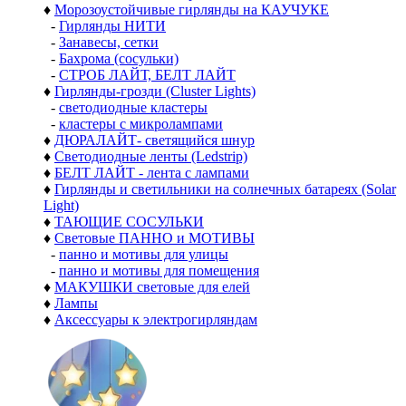
♦
Морозоустойчивые гирлянды на КАУЧУКЕ
-
Гирлянды НИТИ
-
Занавесы, сетки
-
Бахрома (сосульки)
-
СТРОБ ЛАЙТ, БЕЛТ ЛАЙТ
♦
Гирлянды-грозди (Cluster Lights)
-
светодиодные кластеры
-
кластеры с микролампами
♦
ДЮРАЛАЙТ- светящийся шнур
♦
Светодиодные ленты (Ledstrip)
♦
БЕЛТ ЛАЙТ - лента с лампами
♦
Гирлянды и светильники на солнечных батареях (Solar
Light)
♦
ТАЮЩИЕ СОСУЛЬКИ
♦
Световые ПАННО и МОТИВЫ
-
панно и мотивы для улицы
-
панно и мотивы для помещения
♦
МАКУШКИ световые для елей
♦
Лампы
♦
Аксессуары к электрогирляндам