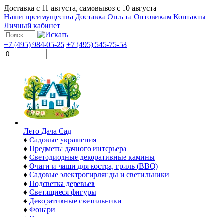
Доставка с
11 августа
, самовывоз с
10 августа
Наши преимущества
Доставка
Оплата
Оптовикам
Контакты
Личный кабинет
+7 (495) 984-05-25
+7 (495) 545-75-58
Лето Дача Сад
♦
Садовые украшения
♦
Предметы дачного интерьера
♦
Светодиодные декоративные камины
♦
Очаги и чаши для костра, гриль (BBQ)
♦
Садовые электрогирлянды и светильники
♦
Подсветка деревьев
♦
Светящиеся фигуры
♦
Декоративные светильники
♦
Фонари