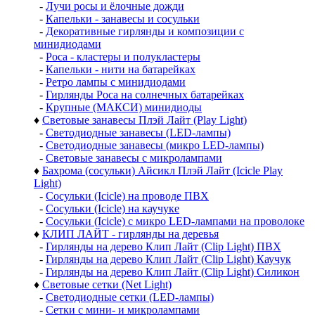
-
Лучи росы и ёлочные дожди
-
Капельки - занавесы и сосульки
-
Декоративные гирлянды и композиции с
минидиодами
-
Роса - кластеры и полукластеры
-
Капельки - нити на батарейках
-
Ретро лампы с минидиодами
-
Гирлянды Роса на солнечных батарейках
-
Крупные (МАКСИ) минидиоды
♦
Световые занавесы Плэй Лайт (Play Light)
-
Светодиодные занавесы (LED-лампы)
-
Светодиодные занавесы (микро LED-лампы)
-
Световые занавесы с микролампами
♦
Бахрома (сосульки) Айсикл Плэй Лайт (Icicle Play
Light)
-
Сосульки (Icicle) на проводе ПВХ
-
Сосульки (Icicle) на каучуке
-
Сосульки (Icicle) с микро LED-лампами на проволоке
♦
КЛИП ЛАЙТ - гирлянды на деревья
-
Гирлянды на дерево Клип Лайт (Clip Light) ПВХ
-
Гирлянды на дерево Клип Лайт (Clip Light) Каучук
-
Гирлянды на дерево Клип Лайт (Clip Light) Силикон
♦
Световые сетки (Net Light)
-
Светодиодные сетки (LED-лампы)
-
Сетки с мини- и микролампами