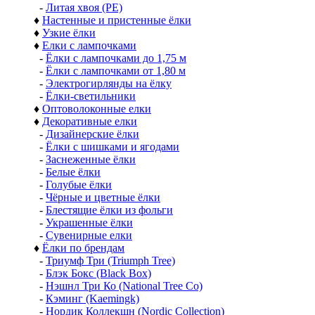
-
Литая хвоя (РЕ)
♦
Настенные и пристенные ёлки
♦
Узкие ёлки
♦
Елки с лампочками
-
Ёлки с лампочками до 1,75 м
-
Ёлки с лампочками от 1,80 м
-
Электрогирлянды на ёлку
-
Ёлки-светильники
♦
Оптоволоконные елки
♦
Декоративные елки
-
Дизайнерские ёлки
-
Ёлки с шишками и ягодами
-
Заснеженные ёлки
-
Белые ёлки
-
Голубые ёлки
-
Чёрные и цветные ёлки
-
Блестящие ёлки из фольги
-
Украшенные ёлки
-
Сувенирные елки
♦
Ёлки по брендам
-
Триумф Три (Triumph Tree)
-
Блэк Бокс (Black Box)
-
Нэшнл Три Ко (National Tree Co)
-
Кэминг (Kaemingk)
-
Нордик Коллекшн (Nordic Collection)