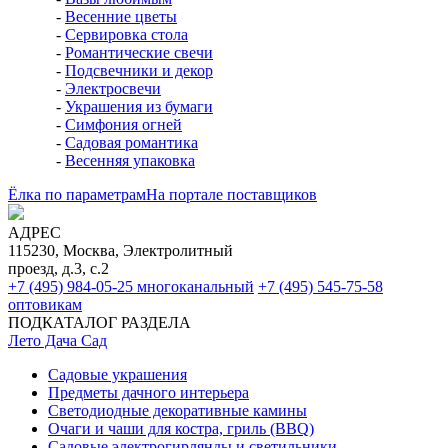
-
Весенние цветы
-
Сервировка стола
-
Романтические свечи
-
Подсвечники и декор
-
Электросвечи
-
Украшения из бумаги
-
Симфония огней
-
Садовая романтика
-
Весенняя упаковка
Ёлка по параметрам
На портале поставщиков
АДРЕС
115230, Москва, Электролитный
проезд, д.3, с.2
+7 (495) 984-05-25
многоканальный
+7 (495) 545-75-58
оптовикам
ПОДКАТАЛОГ РАЗДЕЛА
Лето Дача Сад
Садовые украшения
Предметы дачного интерьера
Светодиодные декоративные камины
Очаги и чаши для костра, гриль (BBQ)
Садовые электрогирлянды и светильники