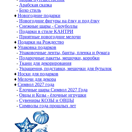
-
Арабская сказка
-
Бохо стиль
♦
Новогодние подарки
-
Новогодние фигуры на ёлку и под ёлку
-
Снежные шары - Сноуболлы
-
Подарки в стиле КАНТРИ
-
Приятные новогодние мелочи
♦
Подарки на Рождество
♦
Упаковка подарков
-
Упаковочные ленты, банты, пленка и бумага
-
Подарочные пакеты, мешочки, коробки
-
Ткани для декорирования
-
Украшения, подставки, мешочки для бутылок
♦
Носки для подарков
♦
Мелочи для декора
♦
Символ 2027 года
-
Ёлочные шары Символ 2027 Года
-
Овцы и Козы - ёлочные игрушки
-
Сувениры КОЗЫ и ОВЦЫ
-
Символы года прошлых лет