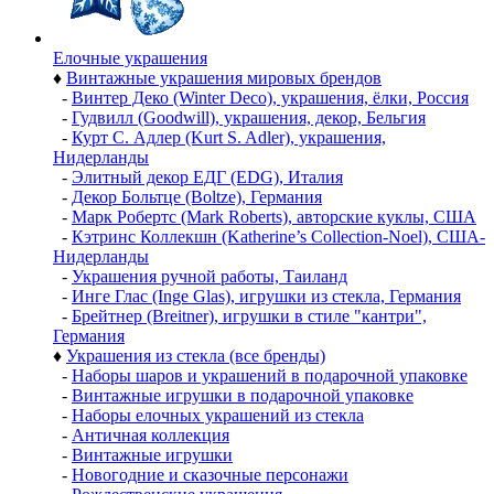
Елочные украшения
♦
Винтажные украшения мировых брендов
-
Винтер Деко (Winter Deco), украшения, ёлки, Россия
-
Гудвилл (Goodwill), украшения, декор, Бельгия
-
Курт С. Адлер (Kurt S. Adler), украшения,
Нидерланды
-
Элитный декор ЕДГ (EDG), Италия
-
Декор Больтце (Boltze), Германия
-
Марк Робертс (Mark Roberts), авторские куклы, США
-
Кэтринс Коллекшн (Katherine’s Collection-Noel), США-
Нидерланды
-
Украшения ручной работы, Таиланд
-
Инге Глас (Inge Glas), игрушки из стекла, Германия
-
Брейтнер (Breitner), игрушки в стиле "кантри",
Германия
♦
Украшения из стекла (все бренды)
-
Наборы шаров и украшений в подарочной упаковке
-
Винтажные игрушки в подарочной упаковке
-
Наборы елочных украшений из стекла
-
Античная коллекция
-
Винтажные игрушки
-
Новогодние и сказочные персонажи