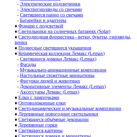
-
Электрические подсвечники
-
Электрогирлянды со свечами
-
Светящиеся панно со свечами
-
Батарейки и адаптеры
♦
Фонари с подсветкой
♦
Светильники на солнечных батареях (Solar)
♦
Светодиодная флористика - ветки, букеты, гирлянды,
венки
♦
Подвесные светящиеся украшения
♦
Керамическая коллекция Лемакс (Lemax)
-
Светящиеся домики Лемакс (Lemax)
-
Фасады
-
Музыкально-анимационные композиции
-
Настольные сюжетные миниатюры
-
Фигурки людей и животных
-
Декоративные элементы Лемакс (Lemax)
-
Аксессуары Лемакс (Lemax)
♦
Елки с лампочками
♦
Оптоволоконные елки
♦
Светодинамические и музыкальные композиции
♦
Деревянные новогодние светильники
♦
Светящиеся объёмные декорации
♦
Деревянные горки
♦
Светящиеся картины
♦
Светящиеся домики и миниатюры