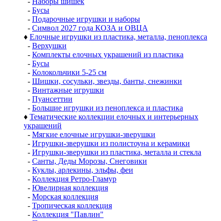
-
Наборы шишек
-
Бусы
-
Подарочные игрушки и наборы
-
Символ 2027 года КОЗА и ОВЦА
♦
Елочные игрушки из пластика, металла, пеноплекса
-
Верхушки
-
Комплекты елочных украшений из пластика
-
Бусы
-
Колокольчики 5-25 см
-
Шишки, сосульки, звезды, банты, снежинки
-
Винтажные игрушки
-
Пуансеттии
-
Большие игрушки из пеноплекса и пластика
♦
Тематические коллекции елочных и интерьерных
украшений
-
Мягкие елочные игрушки-зверушки
-
Игрушки-зверушки из полистоуна и керамики
-
Игрушки-зверушки из пластика, металла и стекла
-
Санты, Деды Морозы, Снеговики
-
Куклы, арлекины, эльфы, феи
-
Коллекция Ретро-Гламур
-
Ювелирная коллекция
-
Морская коллекция
-
Тропическая коллекция
-
Коллекция "Павлин"