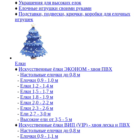
♦
Украшения для высоких елок
♦
Елочные игрушки своими руками
♦
Подставки, подвески, крючки, коробки для елочных
игрушек
Елки
♦
Искусственные ёлки ЭКОНОМ - хвоя ПВХ
-
Настольные елочки до 0,8 м
-
Елочки 0,9 - 1,0 м
-
Елки 1,2 - 1,4 м
-
Елки 1,5 - 1,7 м
-
Елки 1,8 - 1,9 м
-
Елки 2,0 - 2,2 м
-
Елки 2,3 - 2,6 м
-
Ели 2,7 - 3,0 м
-
Высокие ели от 3,5 - 5 м
♦
Искусственные ёлки ВИП (VIP) - хвоя леска и ПВХ
-
Настольные елочки до 0,8 м
-
Елочки 0,9 - 1,1 м