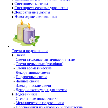
♦
Светящиеся мотивы
♦
Светящиеся елочные украшения
♦
Декоративные лампы
♦
Новогодние светильники
Свечи и подсвечники
♦
Свечи
-
Свечи столовые, античные и витые
-
Свечи пеньковые (столбики)
-
Свечи ароматические
-
Декоративные свечи
-
Подарочные свечи
-
Чайные свечи
-
Электрические свечи
-
Декор и аксессуары для свечей
♦
Подсвечники
-
Стеклянные подсвечники
-
Металлические подсвечники
-
Подсвечники из керамики и полистоуна