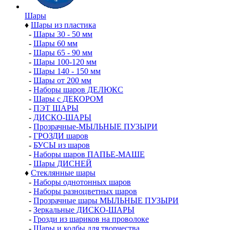
Шары
♦
Шары из пластика
-
Шары 30 - 50 мм
-
Шары 60 мм
-
Шары 65 - 90 мм
-
Шары 100-120 мм
-
Шары 140 - 150 мм
-
Шары от 200 мм
-
Наборы шаров ДЕЛЮКС
-
Шары с ДЕКОРОМ
-
ПЭТ ШАРЫ
-
ДИСКО-ШАРЫ
-
Прозрачные-МЫЛЬНЫЕ ПУЗЫРИ
-
ГРОЗДИ шаров
-
БУСЫ из шаров
-
Наборы шаров ПАПЬЕ-МАШЕ
-
Шары ДИСНЕЙ
♦
Стеклянные шары
-
Наборы однотонных шаров
-
Наборы разноцветных шаров
-
Прозрачные шары МЫЛЬНЫЕ ПУЗЫРИ
-
Зеркальные ДИСКО-ШАРЫ
-
Грозди из шариков на проволоке
-
Шары и колбы для творчества