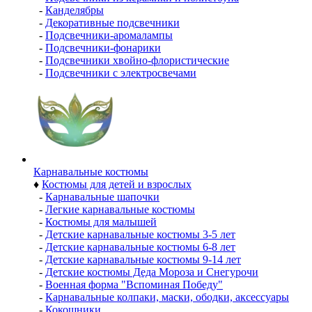
-
Канделябры
-
Декоративные подсвечники
-
Подсвечники-аромалампы
-
Подсвечники-фонарики
-
Подсвечники хвойно-флористические
-
Подсвечники с электросвечами
Карнавальные костюмы
♦
Костюмы для детей и взрослых
-
Карнавальные шапочки
-
Легкие карнавальные костюмы
-
Костюмы для малышей
-
Детские карнавальные костюмы 3-5 лет
-
Детские карнавальные костюмы 6-8 лет
-
Детские карнавальные костюмы 9-14 лет
-
Детские костюмы Деда Мороза и Снегурочи
-
Военная форма "Вспоминая Победу"
-
Карнавальные колпаки, маски, ободки, аксессуары
-
Кокошники