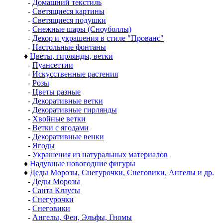
-
Домашний текстиль
-
Светящиеся картины
-
Светящиеся подушки
-
Снежные шары (Сноуболлы)
-
Декор и украшения в стиле "Прованс"
-
Настольные фонтаны
♦
Цветы, гирлянды, ветки
-
Пуансеттии
-
Искусственные растения
-
Розы
-
Цветы разные
-
Декоративные ветки
-
Декоративные гирлянды
-
Хвойные ветки
-
Ветки с ягодами
-
Декоративные венки
-
Ягоды
-
Украшения из натуральных материалов
♦
Надувные новогодние фигуры
♦
Деды Морозы, Снегурочки, Снеговики, Ангелы и др.
-
Деды Морозы
-
Санта Клаусы
-
Снегурочки
-
Снеговики
-
Ангелы, Феи, Эльфы, Гномы