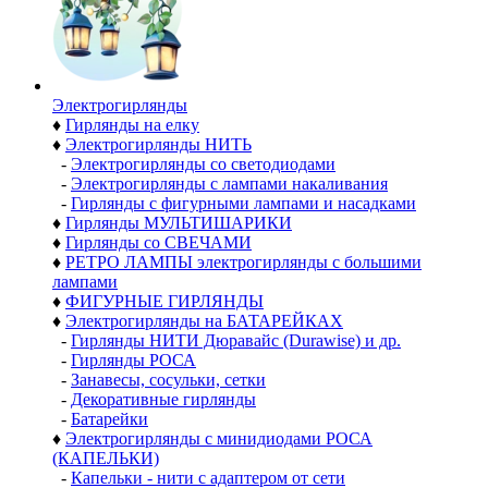
Электро­гирлянды
♦
Гирлянды на елку
♦
Электрогирлянды НИТЬ
-
Электрогирлянды со светодиодами
-
Электрогирлянды с лампами накаливания
-
Гирлянды с фигурными лампами и насадками
♦
Гирлянды МУЛЬТИШАРИКИ
♦
Гирлянды со СВЕЧАМИ
♦
РЕТРО ЛАМПЫ электрогирлянды с большими
лампами
♦
ФИГУРНЫЕ ГИРЛЯНДЫ
♦
Электрогирлянды на БАТАРЕЙКАХ
-
Гирлянды НИТИ Дюравайс (Durawise) и др.
-
Гирлянды РОСА
-
Занавесы, сосульки, сетки
-
Декоративные гирлянды
-
Батарейки
♦
Электрогирлянды с минидиодами РОСА
(КАПЕЛЬКИ)
-
Капельки - нити с адаптером от сети