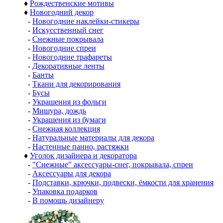
♦
Рождественские мотивы
♦
Новогодний декор
-
Новогодние наклейки-стикеры
-
Искусственный снег
-
Снежные покрывала
-
Новогодние спреи
-
Новогодние трафареты
-
Декоративные ленты
-
Банты
-
Ткани для декорирования
-
Бусы
-
Украшения из фольги
-
Мишура, дождь
-
Украшения из бумаги
-
Снежная коллекция
-
Натуральные материалы для декора
-
Настенные панно, растяжки
♦
Уголок дизайнера и декоратора
-
"Снежные" аксессуары-снег, покрывала, спреи
-
Аксессуары для декора
-
Подставки, крючки, подвески, ёмкости для хранения
-
Упаковка подарков
-
В помощь дизайнеру