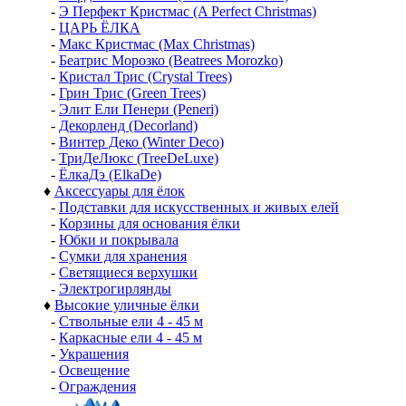
-
Э Перфект Кристмас (A Perfect Christmas)
-
ЦАРЬ ЁЛКА
-
Макс Кристмас (Max Christmas)
-
Беатрис Морозко (Beatrees Morozko)
-
Кристал Трис (Crystal Trees)
-
Грин Трис (Green Trees)
-
Элит Ели Пенери (Peneri)
-
Декорленд (Decorland)
-
Винтер Деко (Winter Deco)
-
ТриДеЛюкс (TreeDeLuxe)
-
ЁлкаДэ (ElkaDe)
♦
Аксессуары для ёлок
-
Подставки для искусственных и живых елей
-
Корзины для основания ёлки
-
Юбки и покрывала
-
Сумки для хранения
-
Светящиеся верхушки
-
Электрогирлянды
♦
Высокие уличные ёлки
-
Ствольные ели 4 - 45 м
-
Каркасные ели 4 - 45 м
-
Украшения
-
Освещение
-
Ограждения