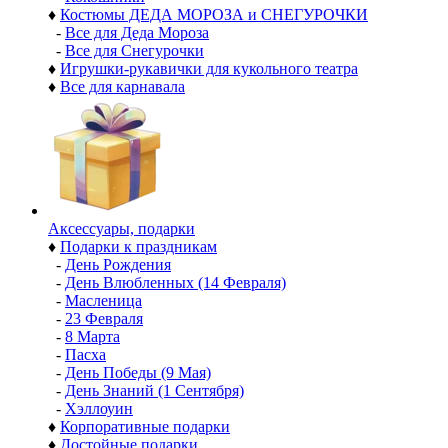
♦
Костюмы ДЕДА МОРОЗА и СНЕГУРОЧКИ
-
Все для Деда Мороза
-
Все для Снегурочки
♦
Игрушки-рукавички для кукольного театра
♦
Все для карнавала
Аксессуары, подарки
♦
Подарки к праздникам
-
День Рождения
-
День Влюбленных (14 Февраля)
-
Масленица
-
23 Февраля
-
8 Марта
-
Пасха
-
День Победы (9 Мая)
-
День Знаний (1 Сентября)
-
Хэллоуин
♦
Корпоративные подарки
♦
Достойные подарки