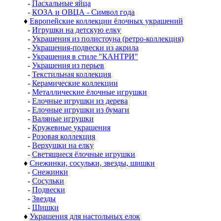
-
Пасхальные яйца
-
КОЗА и ОВЦА - Символ года
♦
Европейские коллекции ёлочных украшений
-
Игрушки на детскую елку
-
Украшения из полистоуна (ретро-коллекция)
-
Украшения-подвески из акрила
-
Украшения в стиле "КАНТРИ"
-
Украшения из перьев
-
Текстильная коллекция
-
Керамические коллекции
-
Металлические ёлочные игрушки
-
Елочные игрушки из дерева
-
Елочные игрушки из бумаги
-
Валяные игрушки
-
Кружевные украшения
-
Розовая коллекция
-
Верхушки на елку
-
Светящиеся ёлочные игрушки
♦
Снежинки, сосульки, звезды, шишки
-
Снежинки
-
Сосульки
-
Подвески
-
Звезды
-
Шишки
♦
Украшения для настольных елок