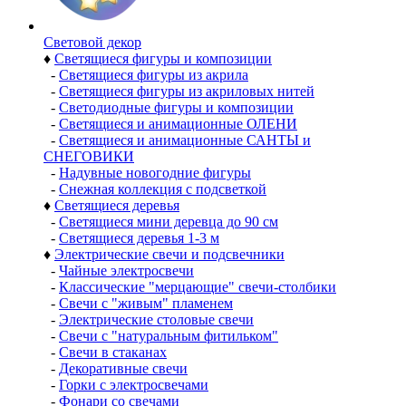
Световой декор
♦
Светящиеся фигуры и композиции
-
Светящиеся фигуры из акрила
-
Светящиеся фигуры из акриловых нитей
-
Светодиодные фигуры и композиции
-
Светящиеся и анимационные ОЛЕНИ
-
Светящиеся и анимационные САНТЫ и
СНЕГОВИКИ
-
Надувные новогодние фигуры
-
Снежная коллекция с подсветкой
♦
Светящиеся деревья
-
Светящиеся мини деревца до 90 см
-
Светящиеся деревья 1-3 м
♦
Электрические свечи и подсвечники
-
Чайные электросвечи
-
Классические "мерцающие" свечи-столбики
-
Свечи с "живым" пламенем
-
Электрические столовые свечи
-
Свечи с "натуральным фитильком"
-
Свечи в стаканах
-
Декоративные свечи
-
Горки с электросвечами
-
Фонари со свечами