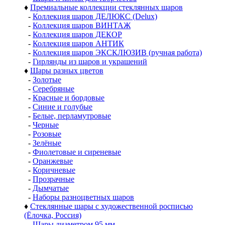
♦
Премиальные коллекции стеклянных шаров
-
Коллекция шаров ДЕЛЮКС (Delux)
-
Коллекция шаров ВИНТАЖ
-
Коллекция шаров ДЕКОР
-
Коллекция шаров АНТИК
-
Коллекция шаров ЭКСКЛЮЗИВ (ручная работа)
-
Гирлянды из шаров и украшений
♦
Шары разных цветов
-
Золотые
-
Серебряные
-
Красные и бордовые
-
Синие и голубые
-
Белые, перламутровые
-
Черные
-
Розовые
-
Зелёные
-
Фиолетовые и сиреневые
-
Оранжевые
-
Коричневые
-
Прозрачные
-
Дымчатые
-
Наборы разноцветных шаров
♦
Стеклянные шары с художественной росписью
(Ёлочка, Россия)
-
Шары диаметром 95 мм