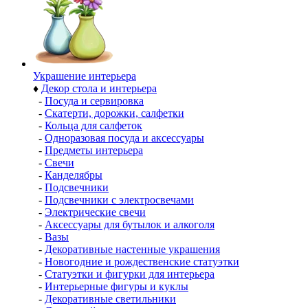
Украшение интерьера
♦
Декор стола и интерьера
-
Посуда и сервировка
-
Скатерти, дорожки, салфетки
-
Кольца для салфеток
-
Одноразовая посуда и аксессуары
-
Предметы интерьера
-
Свечи
-
Канделябры
-
Подсвечники
-
Подсвечники с электросвечами
-
Электрические свечи
-
Аксессуары для бутылок и алкоголя
-
Вазы
-
Декоративные настенные украшения
-
Новогодние и рождественские статуэтки
-
Статуэтки и фигурки для интерьера
-
Интерьерные фигуры и куклы
-
Декоративные светильники