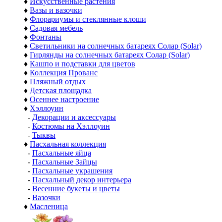
♦
Искусственные растения
♦
Вазы и вазочки
♦
Флорариумы и стеклянные клоши
♦
Садовая мебель
♦
Фонтаны
♦
Светильники на солнечных батареях Солар (Solar)
♦
Гирлянды на солнечных батареях Солар (Solar)
♦
Кашпо и подставки для цветов
♦
Коллекция Прованс
♦
Пляжный отдых
♦
Детская площадка
♦
Осеннее настроение
♦
Хэллоуин
-
Декорации и аксессуары
-
Костюмы на Хэллоуин
-
Тыквы
♦
Пасхальная коллекция
-
Пасхальные яйца
-
Пасхальные Зайцы
-
Пасхальные украшения
-
Пасхальный декор интерьера
-
Весенние букеты и цветы
-
Вазочки
♦
Масленица