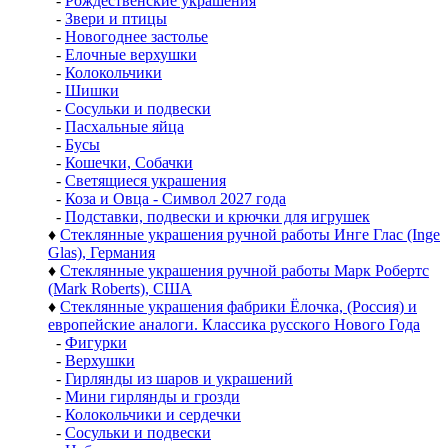
-
Рождественские украшения
-
Звери и птицы
-
Новогоднее застолье
-
Елочные верхушки
-
Колокольчики
-
Шишки
-
Сосульки и подвески
-
Пасхальные яйца
-
Бусы
-
Кошечки, Собачки
-
Светящиеся украшения
-
Коза и Овца - Символ 2027 года
-
Подставки, подвески и крючки для игрушек
♦
Стеклянные украшения ручной работы Инге Глас (Inge
Glas), Германия
♦
Стеклянные украшения ручной работы Марк Робертс
(Mark Roberts), США
♦
Стеклянные украшения фабрики Ёлочка, (Россия) и
европейские аналоги. Классика русского Нового Года
-
Фигурки
-
Верхушки
-
Гирлянды из шаров и украшений
-
Мини гирлянды и грозди
-
Колокольчики и сердечки
-
Сосульки и подвески