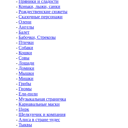
-
Пряники и сладости
-
Коньки, лыжи, санки
-
Рождественские сюжеты
-
Сказочные персонажи
-
Олени
-
Ангелы
-
Балет
-
Бабочки, Стрекозы
-
Птички
-
Собаки
-
Кошки
-
Совы
-
Лошади
-
Домики
-
Мышки
-
Мишки
-
Грибы
-
Гномы
-
Ели-пили
-
Музыкальная страничка
-
Карнавальные маски
-
Цирк
-
Щелкунчик и компания
-
Алиса в стране чудес
-
Тыквы