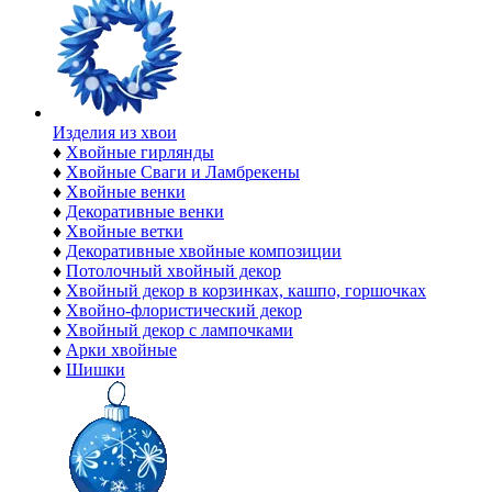
Изделия из хвои
♦
Хвойные гирлянды
♦
Хвойные Сваги и Ламбрекены
♦
Хвойные венки
♦
Декоративные венки
♦
Хвойные ветки
♦
Декоративные хвойные композиции
♦
Потолочный хвойный декор
♦
Хвойный декор в корзинках, кашпо, горшочках
♦
Хвойно-флористический декор
♦
Хвойный декор с лампочками
♦
Арки хвойные
♦
Шишки