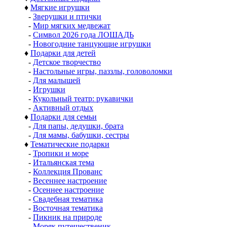
♦
Мягкие игрушки
-
Зверушки и птички
-
Мир мягких медвежат
-
Символ 2026 года ЛОШАДЬ
-
Новогодние танцующие игрушки
♦
Подарки для детей
-
Детское творчество
-
Настольные игры, паззлы, головоломки
-
Для малышей
-
Игрушки
-
Кукольный театр: рукавички
-
Активный отдых
♦
Подарки для семьи
-
Для папы, дедушки, брата
-
Для мамы, бабушки, сестры
♦
Тематические подарки
-
Тропики и море
-
Итальянская тема
-
Коллекция Прованс
-
Весеннее настроение
-
Осеннее настроение
-
Свадебная тематика
-
Восточная тематика
-
Пикник на природе
-
Моряк путешественик