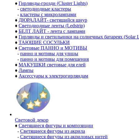
♦
Гирлянды-грозди (Cluster Lights)
-
светодиодные кластеры
-
кластеры с микролампами
♦
ДЮРАЛАЙТ- светящийся шнур
♦
Светодиодные ленты (Ledstrip)
♦
БЕЛТ ЛАЙТ - лента с лампами
♦
Гирлянды и светильники на солнечных батареях (Solar L
♦
ТАЮЩИЕ СОСУЛЬКИ
♦
Световые ПАННО и МОТИВЫ
-
панно и мотивы для улицы
-
панно и мотивы для помещения
♦
МАКУШКИ световые для елей
♦
Лампы
♦
Аксессуары к электрогирляндам
Световой декор
♦
Светящиеся фигуры и композиции
-
Светящиеся фигуры из акрила
-
Светящиеся фигуры из акриловых нитей