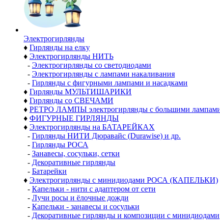
Электро­гирлянды
♦
Гирлянды на елку
♦
Электрогирлянды НИТЬ
-
Электрогирлянды со светодиодами
-
Электрогирлянды с лампами накаливания
-
Гирлянды с фигурными лампами и насадками
♦
Гирлянды МУЛЬТИШАРИКИ
♦
Гирлянды со СВЕЧАМИ
♦
РЕТРО ЛАМПЫ электрогирлянды с большими лампам
♦
ФИГУРНЫЕ ГИРЛЯНДЫ
♦
Электрогирлянды на БАТАРЕЙКАХ
-
Гирлянды НИТИ Дюравайс (Durawise) и др.
-
Гирлянды РОСА
-
Занавесы, сосульки, сетки
-
Декоративные гирлянды
-
Батарейки
♦
Электрогирлянды с минидиодами РОСА (КАПЕЛЬКИ)
-
Капельки - нити с адаптером от сети
-
Лучи росы и ёлочные дожди
-
Капельки - занавесы и сосульки
-
Декоративные гирлянды и композиции с минидиодами