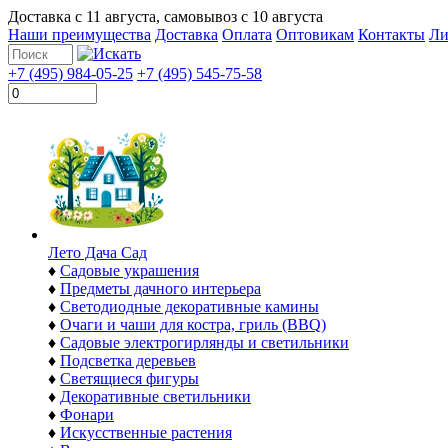
Доставка с
11 августа
, самовывоз с
10 августа
Наши преимущества
Доставка
Оплата
Оптовикам
Контакты
Ли
+7 (495) 984-05-25
+7 (495) 545-75-58
Лето Дача Сад
♦
Садовые украшения
♦
Предметы дачного интерьера
♦
Светодиодные декоративные камины
♦
Очаги и чаши для костра, гриль (BBQ)
♦
Садовые электрогирлянды и светильники
♦
Подсветка деревьев
♦
Светящиеся фигуры
♦
Декоративные светильники
♦
Фонари
♦
Искусственные растения