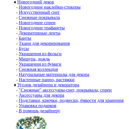
♦
Новогодний декор
-
Новогодние наклейки-стикеры
-
Искусственный снег
-
Снежные покрывала
-
Новогодние спреи
-
Новогодние трафареты
-
Декоративные ленты
-
Банты
-
Ткани для декорирования
-
Бусы
-
Украшения из фольги
-
Мишура, дождь
-
Украшения из бумаги
-
Снежная коллекция
-
Натуральные материалы для декора
-
Настенные панно, растяжки
♦
Уголок дизайнера и декоратора
-
"Снежные" аксессуары-снег, покрывала, спреи
-
Аксессуары для декора
-
Подставки, крючки, подвески, ёмкости для хранения
-
Упаковка подарков
-
В помощь дизайнеру