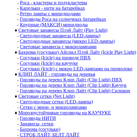
-
Роса - кластеры и полукластеры
-
Капельки - нити на батарейках
-
Ретро лампы с минидиодами
-
Гирлянды Роса на солнечных батарейках
-
Крупные (МАКСИ) минидиоды
♦
Световые занавесы Плэй Лайт (Play Light)
-
Светодиодные занавесы (LED-лампы)
-
Светодиодные занавесы (микро LED-лампы)
-
Световые занавесы с микролампами
♦
Бахрома (сосульки) Айсикл Плэй Лайт (Icicle Play Light)
-
Сосульки (Icicle) на проводе ПВХ
-
Сосульки (Icicle) на каучуке
-
Сосульки (Icicle) с микро LED-лампами на проволоке
♦
КЛИП ЛАЙТ - гирлянды на деревья
-
Гирлянды на дерево Клип Лайт (Clip Light) ПВХ
-
Гирлянды на дерево Клип Лайт (Clip Light) Каучук
-
Гирлянды на дерево Клип Лайт (Clip Light) Силикон
♦
Световые сетки (Net Light)
-
Светодиодные сетки (LED-лампы)
-
Сетки с мини- и микролампами
♦
Морозоустойчивые гирлянды на КАУЧУКЕ
-
Гирлянды НИТИ
-
Занавесы, сетки
-
Бахрома (сосульки)
-
СТРОБ ЛАЙТ, БЕЛТ ЛАЙТ