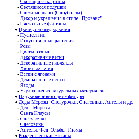
-
Светящиеся картины
-
Светящиеся подушки
-
Снежные шары (Сноуболлы)
-
Декор и украшения в стиле "Прованс"
-
Настольные фонтаны
♦
Цветы, гирлянды, ветки
-
Пуансеттии
-
Искусственные растения
-
Розы
-
Цветы разные
-
Декоративные ветки
-
Декоративные гирлянды
-
Хвойные ветки
-
Ветки с ягодами
-
Декоративные венки
-
Ягоды
-
Украшения из натуральных материалов
♦
Надувные новогодние фигуры
♦
Деды Морозы, Снегурочки, Снеговики, Ангелы и др.
-
Деды Морозы
-
Санта Клаусы
-
Снегурочки
-
Снеговики
-
Ангелы, Феи, Эльфы, Гномы
♦
Рождественские мотивы