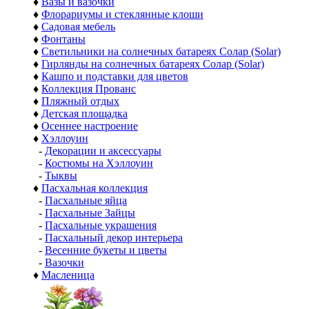
♦
Вазы и вазочки
♦
Флорариумы и стеклянные клоши
♦
Садовая мебель
♦
Фонтаны
♦
Светильники на солнечных батареях Солар (Solar)
♦
Гирлянды на солнечных батареях Солар (Solar)
♦
Кашпо и подставки для цветов
♦
Коллекция Прованс
♦
Пляжный отдых
♦
Детская площадка
♦
Осеннее настроение
♦
Хэллоуин
-
Декорации и аксессуары
-
Костюмы на Хэллоуин
-
Тыквы
♦
Пасхальная коллекция
-
Пасхальные яйца
-
Пасхальные Зайцы
-
Пасхальные украшения
-
Пасхальный декор интерьера
-
Весенние букеты и цветы
-
Вазочки
♦
Масленица