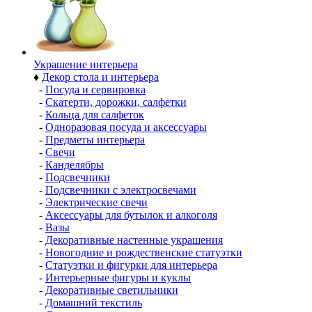
Украшение интерьера
♦
Декор стола и интерьера
-
Посуда и сервировка
-
Скатерти, дорожки, салфетки
-
Кольца для салфеток
-
Одноразовая посуда и аксессуары
-
Предметы интерьера
-
Свечи
-
Канделябры
-
Подсвечники
-
Подсвечники с электросвечами
-
Электрические свечи
-
Аксессуары для бутылок и алкоголя
-
Вазы
-
Декоративные настенные украшения
-
Новогодние и рождественские статуэтки
-
Статуэтки и фигурки для интерьера
-
Интерьерные фигуры и куклы
-
Декоративные светильники
-
Домашний текстиль