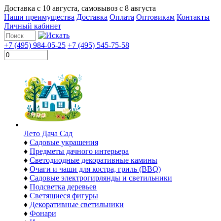
Доставка с
10 августа
, самовывоз с
8 августа
Наши преимущества
Доставка
Оплата
Оптовикам
Контакты
Личный кабинет
+7 (495) 984-05-25
+7 (495) 545-75-58
Лето Дача Сад
♦
Садовые украшения
♦
Предметы дачного интерьера
♦
Светодиодные декоративные камины
♦
Очаги и чаши для костра, гриль (BBQ)
♦
Садовые электрогирлянды и светильники
♦
Подсветка деревьев
♦
Светящиеся фигуры
♦
Декоративные светильники
♦
Фонари