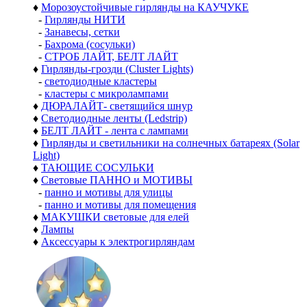
♦
Морозоустойчивые гирлянды на КАУЧУКЕ
-
Гирлянды НИТИ
-
Занавесы, сетки
-
Бахрома (сосульки)
-
СТРОБ ЛАЙТ, БЕЛТ ЛАЙТ
♦
Гирлянды-грозди (Cluster Lights)
-
светодиодные кластеры
-
кластеры с микролампами
♦
ДЮРАЛАЙТ- светящийся шнур
♦
Светодиодные ленты (Ledstrip)
♦
БЕЛТ ЛАЙТ - лента с лампами
♦
Гирлянды и светильники на солнечных батареях (Solar
Light)
♦
ТАЮЩИЕ СОСУЛЬКИ
♦
Световые ПАННО и МОТИВЫ
-
панно и мотивы для улицы
-
панно и мотивы для помещения
♦
МАКУШКИ световые для елей
♦
Лампы
♦
Аксессуары к электрогирляндам