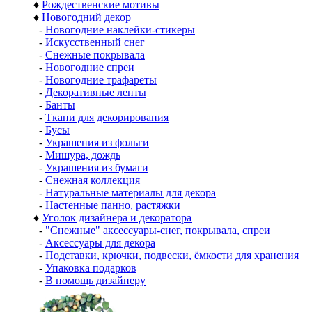
♦
Рождественские мотивы
♦
Новогодний декор
-
Новогодние наклейки-стикеры
-
Искусственный снег
-
Снежные покрывала
-
Новогодние спреи
-
Новогодние трафареты
-
Декоративные ленты
-
Банты
-
Ткани для декорирования
-
Бусы
-
Украшения из фольги
-
Мишура, дождь
-
Украшения из бумаги
-
Снежная коллекция
-
Натуральные материалы для декора
-
Настенные панно, растяжки
♦
Уголок дизайнера и декоратора
-
"Снежные" аксессуары-снег, покрывала, спреи
-
Аксессуары для декора
-
Подставки, крючки, подвески, ёмкости для хранения
-
Упаковка подарков
-
В помощь дизайнеру