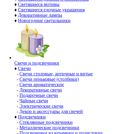
♦
Светящиеся мотивы
♦
Светящиеся елочные украшения
♦
Декоративные лампы
♦
Новогодние светильники
Свечи и подсвечники
♦
Свечи
-
Свечи столовые, античные и витые
-
Свечи пеньковые (столбики)
-
Свечи ароматические
-
Декоративные свечи
-
Подарочные свечи
-
Чайные свечи
-
Электрические свечи
-
Декор и аксессуары для свечей
♦
Подсвечники
-
Стеклянные подсвечники
-
Металлические подсвечники
-
Подсвечники из керамики и полистоуна