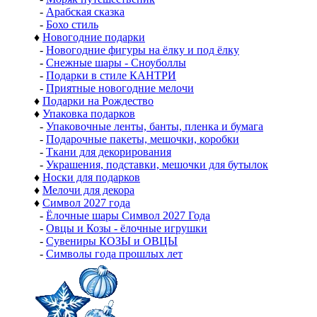
-
Арабская сказка
-
Бохо стиль
♦
Новогодние подарки
-
Новогодние фигуры на ёлку и под ёлку
-
Снежные шары - Сноуболлы
-
Подарки в стиле КАНТРИ
-
Приятные новогодние мелочи
♦
Подарки на Рождество
♦
Упаковка подарков
-
Упаковочные ленты, банты, пленка и бумага
-
Подарочные пакеты, мешочки, коробки
-
Ткани для декорирования
-
Украшения, подставки, мешочки для бутылок
♦
Носки для подарков
♦
Мелочи для декора
♦
Символ 2027 года
-
Ёлочные шары Символ 2027 Года
-
Овцы и Козы - ёлочные игрушки
-
Сувениры КОЗЫ и ОВЦЫ
-
Символы года прошлых лет