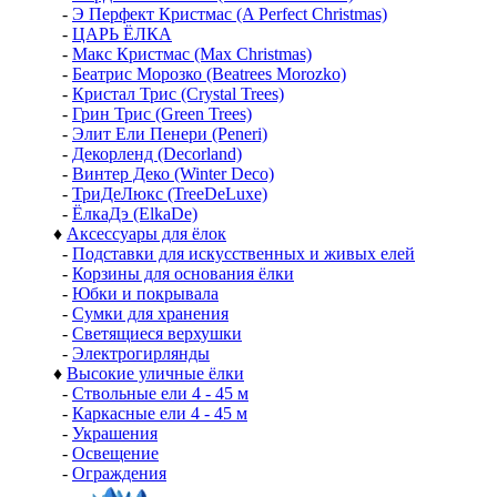
-
Э Перфект Кристмас (A Perfect Christmas)
-
ЦАРЬ ЁЛКА
-
Макс Кристмас (Max Christmas)
-
Беатрис Морозко (Beatrees Morozko)
-
Кристал Трис (Crystal Trees)
-
Грин Трис (Green Trees)
-
Элит Ели Пенери (Peneri)
-
Декорленд (Decorland)
-
Винтер Деко (Winter Deco)
-
ТриДеЛюкс (TreeDeLuxe)
-
ЁлкаДэ (ElkaDe)
♦
Аксессуары для ёлок
-
Подставки для искусственных и живых елей
-
Корзины для основания ёлки
-
Юбки и покрывала
-
Сумки для хранения
-
Светящиеся верхушки
-
Электрогирлянды
♦
Высокие уличные ёлки
-
Ствольные ели 4 - 45 м
-
Каркасные ели 4 - 45 м
-
Украшения
-
Освещение
-
Ограждения