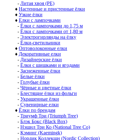
-
Литая хвоя (РЕ)
♦
Настенные и пристенные ёлки
♦
Узкие ёлки
♦
Елки с лампочками
-
Ёлки с лампочками до 1,75 м
-
Ёлки с лампочками от 1,80 м
-
Электрогирлянды на ёлку
-
Ёлки-светильники
♦
Оптоволоконные елки
♦
Декоративные елки
-
Дизайнерские ёлки
-
Ёлки с шишками и ягодами
-
Заснеженные ёлки
-
Белые ёлки
-
Голубые ёлки
-
Чёрные и цветные ёлки
-
Блестящие ёлки из фольги
-
Украшенные ёлки
-
Сувенирные елки
♦
Ёлки по брендам
-
Триумф Три (Triumph Tree)
-
Блэк Бокс (Black Box)
-
Нэшнл Три Ко (National Tree Co)
-
Кэминг (Kaemingk)
-
Нордик Коллекшн (Nordic Collection)