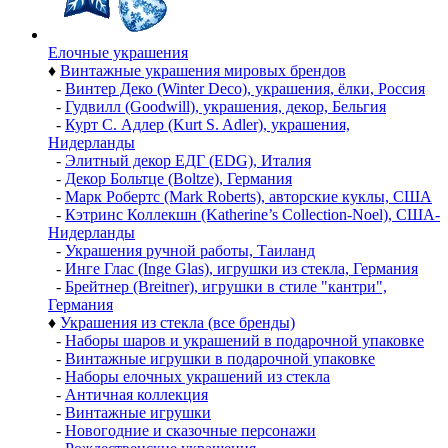
Елочные украшения
♦
Винтажные украшения мировых брендов
-
Винтер Деко (Winter Deco), украшения, ёлки, Россия
-
Гудвилл (Goodwill), украшения, декор, Бельгия
-
Курт С. Адлер (Kurt S. Adler), украшения,
Нидерланды
-
Элитный декор ЕДГ (EDG), Италия
-
Декор Больтце (Boltze), Германия
-
Марк Робертс (Mark Roberts), авторские куклы, США
-
Кэтринс Коллекшн (Katherine’s Collection-Noel), США-
Нидерланды
-
Украшения ручной работы, Таиланд
-
Инге Глас (Inge Glas), игрушки из стекла, Германия
-
Брейтнер (Breitner), игрушки в стиле "кантри",
Германия
♦
Украшения из стекла (все бренды)
-
Наборы шаров и украшений в подарочной упаковке
-
Винтажные игрушки в подарочной упаковке
-
Наборы елочных украшений из стекла
-
Античная коллекция
-
Винтажные игрушки
-
Новогодние и сказочные персонажи