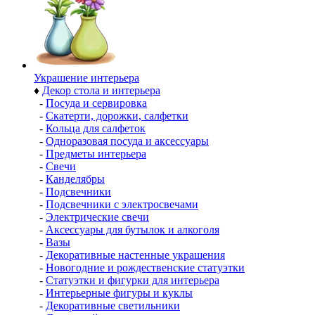
Украшение интерьера
♦
Декор стола и интерьера
-
Посуда и сервировка
-
Скатерти, дорожки, салфетки
-
Кольца для салфеток
-
Одноразовая посуда и аксессуары
-
Предметы интерьера
-
Свечи
-
Канделябры
-
Подсвечники
-
Подсвечники с электросвечами
-
Электрические свечи
-
Аксессуары для бутылок и алкоголя
-
Вазы
-
Декоративные настенные украшения
-
Новогодние и рождественские статуэтки
-
Статуэтки и фигурки для интерьера
-
Интерьерные фигуры и куклы
-
Декоративные светильники