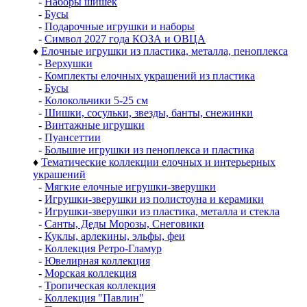
-
Наборы шишек
-
Бусы
-
Подарочные игрушки и наборы
-
Символ 2027 года КОЗА и ОВЦА
♦
Елочные игрушки из пластика, металла, пеноплекса
-
Верхушки
-
Комплекты елочных украшений из пластика
-
Бусы
-
Колокольчики 5-25 см
-
Шишки, сосульки, звезды, банты, снежинки
-
Винтажные игрушки
-
Пуансеттии
-
Большие игрушки из пеноплекса и пластика
♦
Тематические коллекции елочных и интерьерных
украшений
-
Мягкие елочные игрушки-зверушки
-
Игрушки-зверушки из полистоуна и керамики
-
Игрушки-зверушки из пластика, металла и стекла
-
Санты, Деды Морозы, Снеговики
-
Куклы, арлекины, эльфы, феи
-
Коллекция Ретро-Гламур
-
Ювелирная коллекция
-
Морская коллекция
-
Тропическая коллекция
-
Коллекция "Павлин"