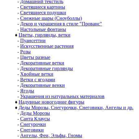
-
Домашний текстиль
-
Светящиеся картины
-
Светящиеся подушки
-
Снежные шары (Сноуболлы)
-
Декор и украшения в стиле "Прованс"
-
Настольные фонтаны
♦
Цветы, гирлянды, ветки
-
Пуансеттии
-
Искусственные растения
-
Розы
-
Цветы разные
-
Декоративные ветки
-
Декоративные гирлянды
-
Хвойные ветки
-
Ветки с ягодами
-
Декоративные венки
-
Ягоды
-
Украшения из натуральных материалов
♦
Надувные новогодние фигуры
♦
Деды Морозы, Снегурочки, Снеговики, Ангелы и др.
-
Деды Морозы
-
Санта Клаусы
-
Снегурочки
-
Снеговики
-
Ангелы, Феи, Эльфы, Гномы