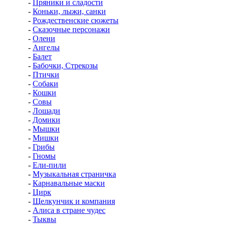
-
Пряники и сладости
-
Коньки, лыжи, санки
-
Рождественские сюжеты
-
Сказочные персонажи
-
Олени
-
Ангелы
-
Балет
-
Бабочки, Стрекозы
-
Птички
-
Собаки
-
Кошки
-
Совы
-
Лошади
-
Домики
-
Мышки
-
Мишки
-
Грибы
-
Гномы
-
Ели-пили
-
Музыкальная страничка
-
Карнавальные маски
-
Цирк
-
Щелкунчик и компания
-
Алиса в стране чудес
-
Тыквы