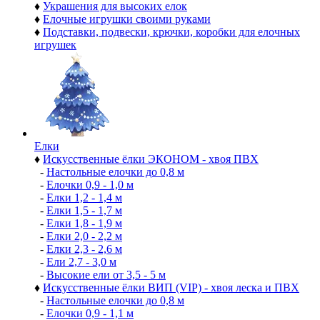
♦
Украшения для высоких елок
♦
Елочные игрушки своими руками
♦
Подставки, подвески, крючки, коробки для елочных
игрушек
Елки
♦
Искусственные ёлки ЭКОНОМ - хвоя ПВХ
-
Настольные елочки до 0,8 м
-
Елочки 0,9 - 1,0 м
-
Елки 1,2 - 1,4 м
-
Елки 1,5 - 1,7 м
-
Елки 1,8 - 1,9 м
-
Елки 2,0 - 2,2 м
-
Елки 2,3 - 2,6 м
-
Ели 2,7 - 3,0 м
-
Высокие ели от 3,5 - 5 м
♦
Искусственные ёлки ВИП (VIP) - хвоя леска и ПВХ
-
Настольные елочки до 0,8 м
-
Елочки 0,9 - 1,1 м