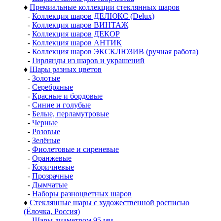
♦
Премиальные коллекции стеклянных шаров
-
Коллекция шаров ДЕЛЮКС (Delux)
-
Коллекция шаров ВИНТАЖ
-
Коллекция шаров ДЕКОР
-
Коллекция шаров АНТИК
-
Коллекция шаров ЭКСКЛЮЗИВ (ручная работа)
-
Гирлянды из шаров и украшений
♦
Шары разных цветов
-
Золотые
-
Серебряные
-
Красные и бордовые
-
Синие и голубые
-
Белые, перламутровые
-
Черные
-
Розовые
-
Зелёные
-
Фиолетовые и сиреневые
-
Оранжевые
-
Коричневые
-
Прозрачные
-
Дымчатые
-
Наборы разноцветных шаров
♦
Стеклянные шары с художественной росписью
(Ёлочка, Россия)
-
Шары диаметром 95 мм