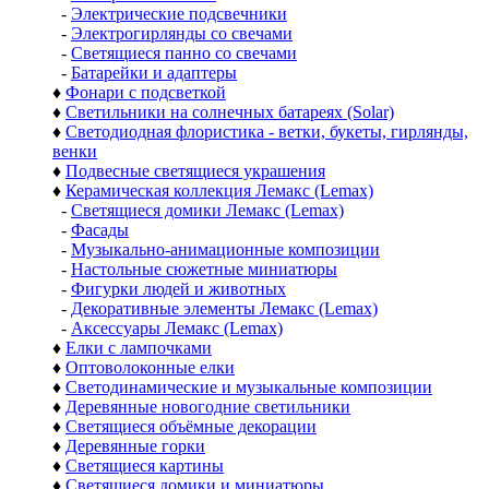
-
Электрические подсвечники
-
Электрогирлянды со свечами
-
Светящиеся панно со свечами
-
Батарейки и адаптеры
♦
Фонари с подсветкой
♦
Светильники на солнечных батареях (Solar)
♦
Светодиодная флористика - ветки, букеты, гирлянды,
венки
♦
Подвесные светящиеся украшения
♦
Керамическая коллекция Лемакс (Lemax)
-
Светящиеся домики Лемакс (Lemax)
-
Фасады
-
Музыкально-анимационные композиции
-
Настольные сюжетные миниатюры
-
Фигурки людей и животных
-
Декоративные элементы Лемакс (Lemax)
-
Аксессуары Лемакс (Lemax)
♦
Елки с лампочками
♦
Оптоволоконные елки
♦
Светодинамические и музыкальные композиции
♦
Деревянные новогодние светильники
♦
Светящиеся объёмные декорации
♦
Деревянные горки
♦
Светящиеся картины
♦
Светящиеся домики и миниатюры