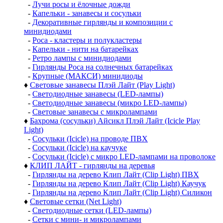
-
Лучи росы и ёлочные дожди
-
Капельки - занавесы и сосульки
-
Декоративные гирлянды и композиции с
минидиодами
-
Роса - кластеры и полукластеры
-
Капельки - нити на батарейках
-
Ретро лампы с минидиодами
-
Гирлянды Роса на солнечных батарейках
-
Крупные (МАКСИ) минидиоды
♦
Световые занавесы Плэй Лайт (Play Light)
-
Светодиодные занавесы (LED-лампы)
-
Светодиодные занавесы (микро LED-лампы)
-
Световые занавесы с микролампами
♦
Бахрома (сосульки) Айсикл Плэй Лайт (Icicle Play
Light)
-
Сосульки (Icicle) на проводе ПВХ
-
Сосульки (Icicle) на каучуке
-
Сосульки (Icicle) с микро LED-лампами на проволоке
♦
КЛИП ЛАЙТ - гирлянды на деревья
-
Гирлянды на дерево Клип Лайт (Clip Light) ПВХ
-
Гирлянды на дерево Клип Лайт (Clip Light) Каучук
-
Гирлянды на дерево Клип Лайт (Clip Light) Силикон
♦
Световые сетки (Net Light)
-
Светодиодные сетки (LED-лампы)
-
Сетки с мини- и микролампами