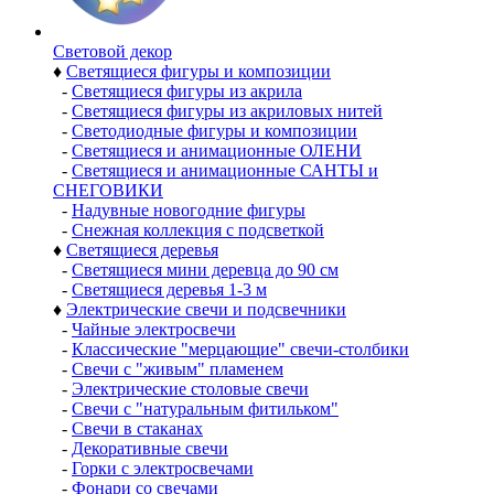
Световой декор
♦
Светящиеся фигуры и композиции
-
Светящиеся фигуры из акрила
-
Светящиеся фигуры из акриловых нитей
-
Светодиодные фигуры и композиции
-
Светящиеся и анимационные ОЛЕНИ
-
Светящиеся и анимационные САНТЫ и
СНЕГОВИКИ
-
Надувные новогодние фигуры
-
Снежная коллекция с подсветкой
♦
Светящиеся деревья
-
Светящиеся мини деревца до 90 см
-
Светящиеся деревья 1-3 м
♦
Электрические свечи и подсвечники
-
Чайные электросвечи
-
Классические "мерцающие" свечи-столбики
-
Свечи с "живым" пламенем
-
Электрические столовые свечи
-
Свечи с "натуральным фитильком"
-
Свечи в стаканах
-
Декоративные свечи
-
Горки с электросвечами
-
Фонари со свечами