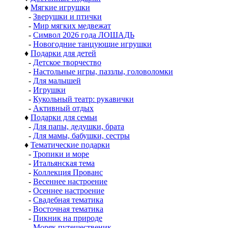
♦
Мягкие игрушки
-
Зверушки и птички
-
Мир мягких медвежат
-
Символ 2026 года ЛОШАДЬ
-
Новогодние танцующие игрушки
♦
Подарки для детей
-
Детское творчество
-
Настольные игры, паззлы, головоломки
-
Для малышей
-
Игрушки
-
Кукольный театр: рукавички
-
Активный отдых
♦
Подарки для семьи
-
Для папы, дедушки, брата
-
Для мамы, бабушки, сестры
♦
Тематические подарки
-
Тропики и море
-
Итальянская тема
-
Коллекция Прованс
-
Весеннее настроение
-
Осеннее настроение
-
Свадебная тематика
-
Восточная тематика
-
Пикник на природе
-
Моряк путешественик