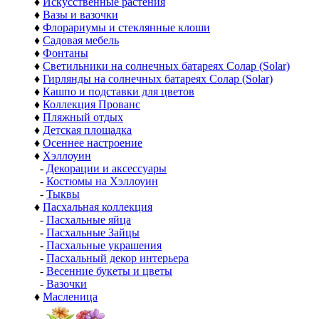
♦
Искусственные растения
♦
Вазы и вазочки
♦
Флорариумы и стеклянные клоши
♦
Садовая мебель
♦
Фонтаны
♦
Светильники на солнечных батареях Солар (Solar)
♦
Гирлянды на солнечных батареях Солар (Solar)
♦
Кашпо и подставки для цветов
♦
Коллекция Прованс
♦
Пляжный отдых
♦
Детская площадка
♦
Осеннее настроение
♦
Хэллоуин
-
Декорации и аксессуары
-
Костюмы на Хэллоуин
-
Тыквы
♦
Пасхальная коллекция
-
Пасхальные яйца
-
Пасхальные Зайцы
-
Пасхальные украшения
-
Пасхальный декор интерьера
-
Весенние букеты и цветы
-
Вазочки
♦
Масленица