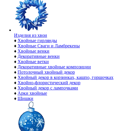
Изделия из хвои
♦
Хвойные гирлянды
♦
Хвойные Сваги и Ламбрекены
♦
Хвойные венки
♦
Декоративные венки
♦
Хвойные ветки
♦
Декоративные хвойные композиции
♦
Потолочный хвойный декор
♦
Хвойный декор в корзинках, кашпо, горшочках
♦
Хвойно-флористический декор
♦
Хвойный декор с лампочками
♦
Арки хвойные
♦
Шишки