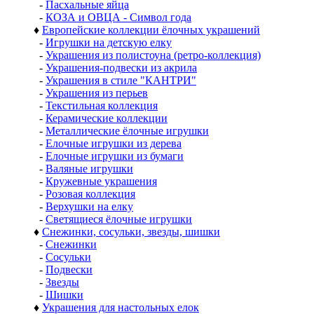
-
Пасхальные яйца
-
КОЗА и ОВЦА - Символ года
♦
Европейские коллекции ёлочных украшений
-
Игрушки на детскую елку
-
Украшения из полистоуна (ретро-коллекция)
-
Украшения-подвески из акрила
-
Украшения в стиле "КАНТРИ"
-
Украшения из перьев
-
Текстильная коллекция
-
Керамические коллекции
-
Металлические ёлочные игрушки
-
Елочные игрушки из дерева
-
Елочные игрушки из бумаги
-
Валяные игрушки
-
Кружевные украшения
-
Розовая коллекция
-
Верхушки на елку
-
Светящиеся ёлочные игрушки
♦
Снежинки, сосульки, звезды, шишки
-
Снежинки
-
Сосульки
-
Подвески
-
Звезды
-
Шишки
♦
Украшения для настольных елок