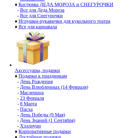
♦
Костюмы ДЕДА МОРОЗА и СНЕГУРОЧКИ
-
Все для Деда Мороза
-
Все для Снегурочки
♦
Игрушки-рукавички для кукольного театра
♦
Все для карнавала
Аксессуары, подарки
♦
Подарки к праздникам
-
День Рождения
-
День Влюбленных (14 Февраля)
-
Масленица
-
23 Февраля
-
8 Марта
-
Пасха
-
День Победы (9 Мая)
-
День Знаний (1 Сентября)
-
Хэллоуин
♦
Корпоративные подарки
♦
Достойные подарки