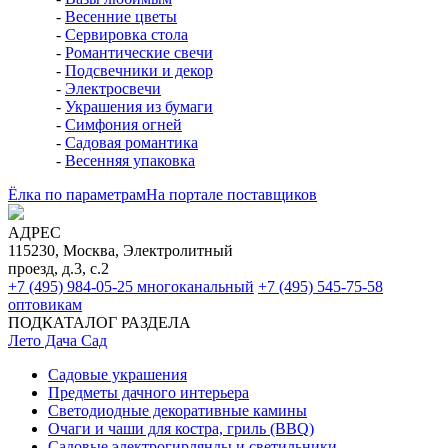
-
Весенние цветы
-
Сервировка стола
-
Романтические свечи
-
Подсвечники и декор
-
Электросвечи
-
Украшения из бумаги
-
Симфония огней
-
Садовая романтика
-
Весенняя упаковка
Ёлка по параметрам
На портале поставщиков
АДРЕС
115230, Москва, Электролитный
проезд, д.3, с.2
+7 (495) 984-05-25
многоканальный
+7 (495) 545-75-58
оптовикам
ПОДКАТАЛОГ РАЗДЕЛА
Лето Дача Сад
Садовые украшения
Предметы дачного интерьера
Светодиодные декоративные камины
Очаги и чаши для костра, гриль (BBQ)
Садовые электрогирлянды и светильники