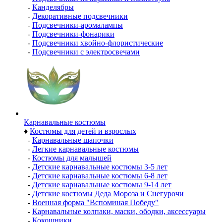
-
Канделябры
-
Декоративные подсвечники
-
Подсвечники-аромалампы
-
Подсвечники-фонарики
-
Подсвечники хвойно-флористические
-
Подсвечники с электросвечами
Карнавальные костюмы
♦
Костюмы для детей и взрослых
-
Карнавальные шапочки
-
Легкие карнавальные костюмы
-
Костюмы для малышей
-
Детские карнавальные костюмы 3-5 лет
-
Детские карнавальные костюмы 6-8 лет
-
Детские карнавальные костюмы 9-14 лет
-
Детские костюмы Деда Мороза и Снегурочи
-
Военная форма "Вспоминая Победу"
-
Карнавальные колпаки, маски, ободки, аксессуары
-
Кокошники