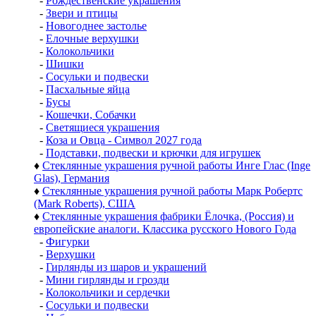
-
Рождественские украшения
-
Звери и птицы
-
Новогоднее застолье
-
Елочные верхушки
-
Колокольчики
-
Шишки
-
Сосульки и подвески
-
Пасхальные яйца
-
Бусы
-
Кошечки, Собачки
-
Светящиеся украшения
-
Коза и Овца - Символ 2027 года
-
Подставки, подвески и крючки для игрушек
♦
Стеклянные украшения ручной работы Инге Глас (Inge
Glas), Германия
♦
Стеклянные украшения ручной работы Марк Робертс
(Mark Roberts), США
♦
Стеклянные украшения фабрики Ёлочка, (Россия) и
европейские аналоги. Классика русского Нового Года
-
Фигурки
-
Верхушки
-
Гирлянды из шаров и украшений
-
Мини гирлянды и грозди
-
Колокольчики и сердечки
-
Сосульки и подвески