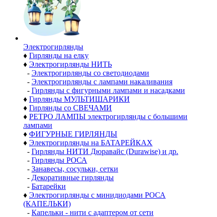
Электро­гирлянды
♦
Гирлянды на елку
♦
Электрогирлянды НИТЬ
-
Электрогирлянды со светодиодами
-
Электрогирлянды с лампами накаливания
-
Гирлянды с фигурными лампами и насадками
♦
Гирлянды МУЛЬТИШАРИКИ
♦
Гирлянды со СВЕЧАМИ
♦
РЕТРО ЛАМПЫ электрогирлянды с большими
лампами
♦
ФИГУРНЫЕ ГИРЛЯНДЫ
♦
Электрогирлянды на БАТАРЕЙКАХ
-
Гирлянды НИТИ Дюравайс (Durawise) и др.
-
Гирлянды РОСА
-
Занавесы, сосульки, сетки
-
Декоративные гирлянды
-
Батарейки
♦
Электрогирлянды с минидиодами РОСА
(КАПЕЛЬКИ)
-
Капельки - нити с адаптером от сети