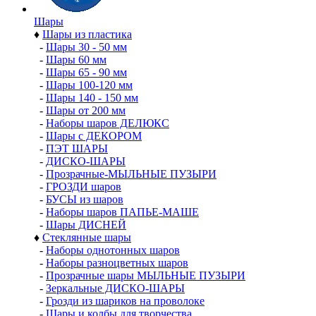
Шары
♦
Шары из пластика
-
Шары 30 - 50 мм
-
Шары 60 мм
-
Шары 65 - 90 мм
-
Шары 100-120 мм
-
Шары 140 - 150 мм
-
Шары от 200 мм
-
Наборы шаров ДЕЛЮКС
-
Шары с ДЕКОРОМ
-
ПЭТ ШАРЫ
-
ДИСКО-ШАРЫ
-
Прозрачные-МЫЛЬНЫЕ ПУЗЫРИ
-
ГРОЗДИ шаров
-
БУСЫ из шаров
-
Наборы шаров ПАПЬЕ-МАШЕ
-
Шары ДИСНЕЙ
♦
Стеклянные шары
-
Наборы однотонных шаров
-
Наборы разноцветных шаров
-
Прозрачные шары МЫЛЬНЫЕ ПУЗЫРИ
-
Зеркальные ДИСКО-ШАРЫ
-
Грозди из шариков на проволоке
-
Шары и колбы для творчества