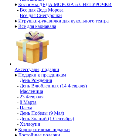
♦
Костюмы ДЕДА МОРОЗА и СНЕГУРОЧКИ
-
Все для Деда Мороза
-
Все для Снегурочки
♦
Игрушки-рукавички для кукольного театра
♦
Все для карнавала
Аксессуары, подарки
♦
Подарки к праздникам
-
День Рождения
-
День Влюбленных (14 Февраля)
-
Масленица
-
23 Февраля
-
8 Марта
-
Пасха
-
День Победы (9 Мая)
-
День Знаний (1 Сентября)
-
Хэллоуин
♦
Корпоративные подарки
♦
Достойные подарки