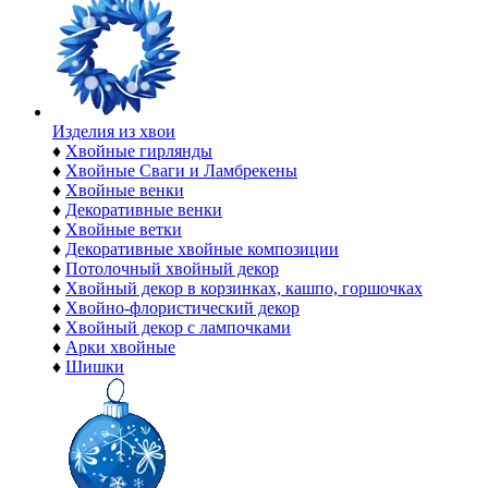
Изделия из хвои
♦
Хвойные гирлянды
♦
Хвойные Сваги и Ламбрекены
♦
Хвойные венки
♦
Декоративные венки
♦
Хвойные ветки
♦
Декоративные хвойные композиции
♦
Потолочный хвойный декор
♦
Хвойный декор в корзинках, кашпо, горшочках
♦
Хвойно-флористический декор
♦
Хвойный декор с лампочками
♦
Арки хвойные
♦
Шишки