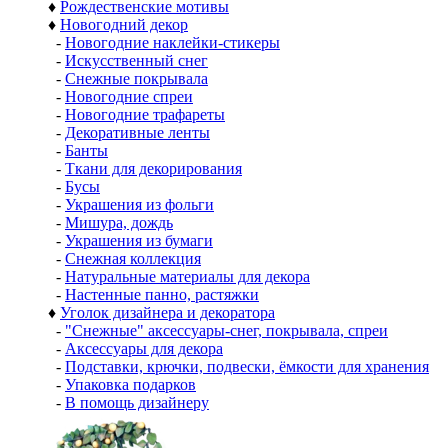
♦
Рождественские мотивы
♦
Новогодний декор
-
Новогодние наклейки-стикеры
-
Искусственный снег
-
Снежные покрывала
-
Новогодние спреи
-
Новогодние трафареты
-
Декоративные ленты
-
Банты
-
Ткани для декорирования
-
Бусы
-
Украшения из фольги
-
Мишура, дождь
-
Украшения из бумаги
-
Снежная коллекция
-
Натуральные материалы для декора
-
Настенные панно, растяжки
♦
Уголок дизайнера и декоратора
-
"Снежные" аксессуары-снег, покрывала, спреи
-
Аксессуары для декора
-
Подставки, крючки, подвески, ёмкости для хранения
-
Упаковка подарков
-
В помощь дизайнеру