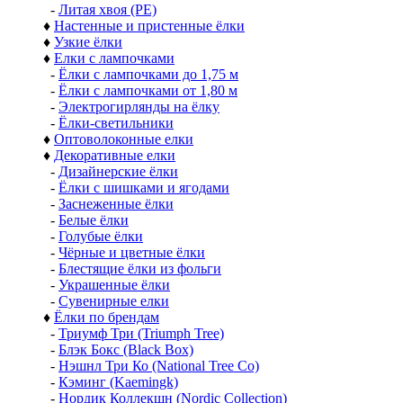
-
Литая хвоя (РЕ)
♦
Настенные и пристенные ёлки
♦
Узкие ёлки
♦
Елки с лампочками
-
Ёлки с лампочками до 1,75 м
-
Ёлки с лампочками от 1,80 м
-
Электрогирлянды на ёлку
-
Ёлки-светильники
♦
Оптоволоконные елки
♦
Декоративные елки
-
Дизайнерские ёлки
-
Ёлки с шишками и ягодами
-
Заснеженные ёлки
-
Белые ёлки
-
Голубые ёлки
-
Чёрные и цветные ёлки
-
Блестящие ёлки из фольги
-
Украшенные ёлки
-
Сувенирные елки
♦
Ёлки по брендам
-
Триумф Три (Triumph Tree)
-
Блэк Бокс (Black Box)
-
Нэшнл Три Ко (National Tree Co)
-
Кэминг (Kaemingk)
-
Нордик Коллекшн (Nordic Collection)