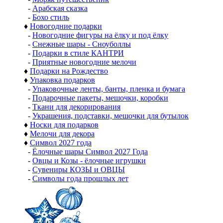
-
Арабская сказка
-
Бохо стиль
♦
Новогодние подарки
-
Новогодние фигуры на ёлку и под ёлку
-
Снежные шары - Сноуболлы
-
Подарки в стиле КАНТРИ
-
Приятные новогодние мелочи
♦
Подарки на Рождество
♦
Упаковка подарков
-
Упаковочные ленты, банты, пленка и бумага
-
Подарочные пакеты, мешочки, коробки
-
Ткани для декорирования
-
Украшения, подставки, мешочки для бутылок
♦
Носки для подарков
♦
Мелочи для декора
♦
Символ 2027 года
-
Ёлочные шары Символ 2027 Года
-
Овцы и Козы - ёлочные игрушки
-
Сувениры КОЗЫ и ОВЦЫ
-
Символы года прошлых лет