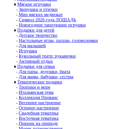
♦
Мягкие игрушки
-
Зверушки и птички
-
Мир мягких медвежат
-
Символ 2026 года ЛОШАДЬ
-
Новогодние танцующие игрушки
♦
Подарки для детей
-
Детское творчество
-
Настольные игры, паззлы, головоломки
-
Для малышей
-
Игрушки
-
Кукольный театр: рукавички
-
Активный отдых
♦
Подарки для семьи
-
Для папы, дедушки, брата
-
Для мамы, бабушки, сестры
♦
Тематические подарки
-
Тропики и море
-
Итальянская тема
-
Коллекция Прованс
-
Весеннее настроение
-
Осеннее настроение
-
Свадебная тематика
-
Восточная тематика
-
Пикник на природе
-
Моряк путешественик