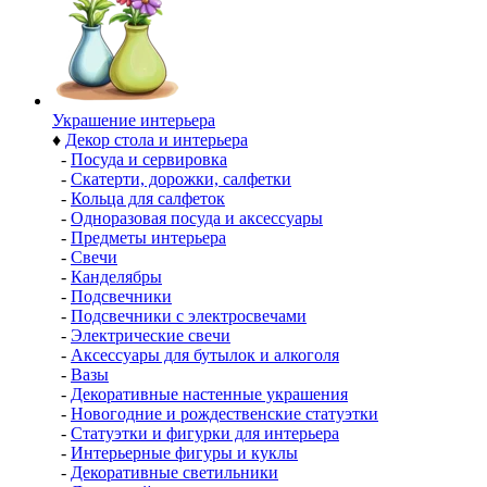
Украшение интерьера
♦
Декор стола и интерьера
-
Посуда и сервировка
-
Скатерти, дорожки, салфетки
-
Кольца для салфеток
-
Одноразовая посуда и аксессуары
-
Предметы интерьера
-
Свечи
-
Канделябры
-
Подсвечники
-
Подсвечники с электросвечами
-
Электрические свечи
-
Аксессуары для бутылок и алкоголя
-
Вазы
-
Декоративные настенные украшения
-
Новогодние и рождественские статуэтки
-
Статуэтки и фигурки для интерьера
-
Интерьерные фигуры и куклы
-
Декоративные светильники