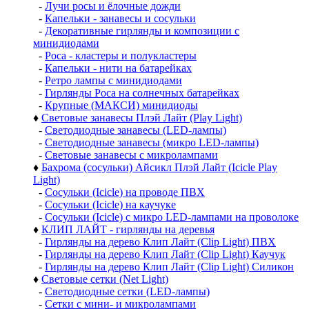
-
Лучи росы и ёлочные дожди
-
Капельки - занавесы и сосульки
-
Декоративные гирлянды и композиции с
минидиодами
-
Роса - кластеры и полукластеры
-
Капельки - нити на батарейках
-
Ретро лампы с минидиодами
-
Гирлянды Роса на солнечных батарейках
-
Крупные (МАКСИ) минидиоды
♦
Световые занавесы Плэй Лайт (Play Light)
-
Светодиодные занавесы (LED-лампы)
-
Светодиодные занавесы (микро LED-лампы)
-
Световые занавесы с микролампами
♦
Бахрома (сосульки) Айсикл Плэй Лайт (Icicle Play
Light)
-
Сосульки (Icicle) на проводе ПВХ
-
Сосульки (Icicle) на каучуке
-
Сосульки (Icicle) с микро LED-лампами на проволоке
♦
КЛИП ЛАЙТ - гирлянды на деревья
-
Гирлянды на дерево Клип Лайт (Clip Light) ПВХ
-
Гирлянды на дерево Клип Лайт (Clip Light) Каучук
-
Гирлянды на дерево Клип Лайт (Clip Light) Силикон
♦
Световые сетки (Net Light)
-
Светодиодные сетки (LED-лампы)
-
Сетки с мини- и микролампами