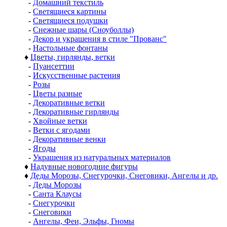
-
Домашний текстиль
-
Светящиеся картины
-
Светящиеся подушки
-
Снежные шары (Сноуболлы)
-
Декор и украшения в стиле "Прованс"
-
Настольные фонтаны
♦
Цветы, гирлянды, ветки
-
Пуансеттии
-
Искусственные растения
-
Розы
-
Цветы разные
-
Декоративные ветки
-
Декоративные гирлянды
-
Хвойные ветки
-
Ветки с ягодами
-
Декоративные венки
-
Ягоды
-
Украшения из натуральных материалов
♦
Надувные новогодние фигуры
♦
Деды Морозы, Снегурочки, Снеговики, Ангелы и др.
-
Деды Морозы
-
Санта Клаусы
-
Снегурочки
-
Снеговики
-
Ангелы, Феи, Эльфы, Гномы