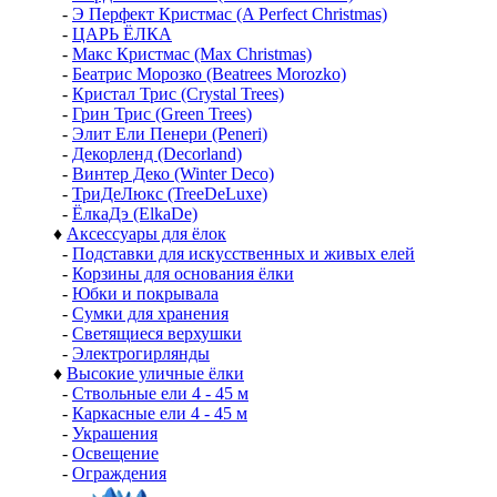
-
Э Перфект Кристмас (A Perfect Christmas)
-
ЦАРЬ ЁЛКА
-
Макс Кристмас (Max Christmas)
-
Беатрис Морозко (Beatrees Morozko)
-
Кристал Трис (Crystal Trees)
-
Грин Трис (Green Trees)
-
Элит Ели Пенери (Peneri)
-
Декорленд (Decorland)
-
Винтер Деко (Winter Deco)
-
ТриДеЛюкс (TreeDeLuxe)
-
ЁлкаДэ (ElkaDe)
♦
Аксессуары для ёлок
-
Подставки для искусственных и живых елей
-
Корзины для основания ёлки
-
Юбки и покрывала
-
Сумки для хранения
-
Светящиеся верхушки
-
Электрогирлянды
♦
Высокие уличные ёлки
-
Ствольные ели 4 - 45 м
-
Каркасные ели 4 - 45 м
-
Украшения
-
Освещение
-
Ограждения