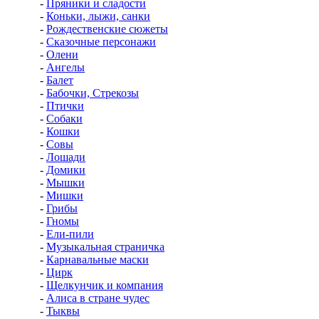
-
Пряники и сладости
-
Коньки, лыжи, санки
-
Рождественские сюжеты
-
Сказочные персонажи
-
Олени
-
Ангелы
-
Балет
-
Бабочки, Стрекозы
-
Птички
-
Собаки
-
Кошки
-
Совы
-
Лошади
-
Домики
-
Мышки
-
Мишки
-
Грибы
-
Гномы
-
Ели-пили
-
Музыкальная страничка
-
Карнавальные маски
-
Цирк
-
Щелкунчик и компания
-
Алиса в стране чудес
-
Тыквы