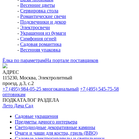
-
Весенние цветы
-
Сервировка стола
-
Романтические свечи
-
Подсвечники и декор
-
Электросвечи
-
Украшения из бумаги
-
Симфония огней
-
Садовая романтика
-
Весенняя упаковка
Ёлка по параметрам
На портале поставщиков
АДРЕС
115230, Москва, Электролитный
проезд, д.3, с.2
+7 (495) 984-05-25
многоканальный
+7 (495) 545-75-58
оптовикам
ПОДКАТАЛОГ РАЗДЕЛА
Лето Дача Сад
Садовые украшения
Предметы дачного интерьера
Светодиодные декоративные камины
Очаги и чаши для костра, гриль (BBQ)
Садовые электрогирлянды и светильники