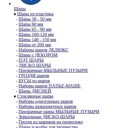
Шары
♦
Шары из пластика
-
Шары 30 - 50 мм
-
Шары 60 мм
-
Шары 65 - 90 мм
-
Шары 100-120 мм
-
Шары 140 - 150 мм
-
Шары от 200 мм
-
Наборы шаров ДЕЛЮКС
-
Шары с ДЕКОРОМ
-
ПЭТ ШАРЫ
-
ДИСКО-ШАРЫ
-
Прозрачные-МЫЛЬНЫЕ ПУЗЫРИ
-
ГРОЗДИ шаров
-
БУСЫ из шаров
-
Наборы шаров ПАПЬЕ-МАШЕ
-
Шары ДИСНЕЙ
♦
Стеклянные шары
-
Наборы однотонных шаров
-
Наборы разноцветных шаров
-
Прозрачные шары МЫЛЬНЫЕ ПУЗЫРИ
-
Зеркальные ДИСКО-ШАРЫ
-
Грозди из шариков на проволоке
-
Шары и колбы для творчества