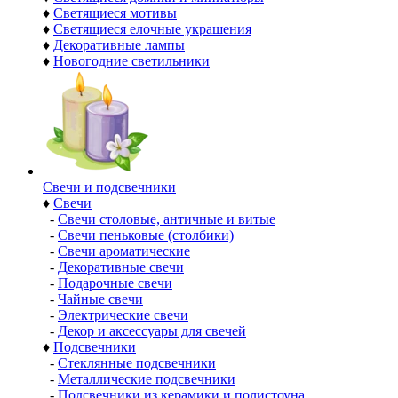
♦
Светящиеся мотивы
♦
Светящиеся елочные украшения
♦
Декоративные лампы
♦
Новогодние светильники
Свечи и подсвечники
♦
Свечи
-
Свечи столовые, античные и витые
-
Свечи пеньковые (столбики)
-
Свечи ароматические
-
Декоративные свечи
-
Подарочные свечи
-
Чайные свечи
-
Электрические свечи
-
Декор и аксессуары для свечей
♦
Подсвечники
-
Стеклянные подсвечники
-
Металлические подсвечники
-
Подсвечники из керамики и полистоуна