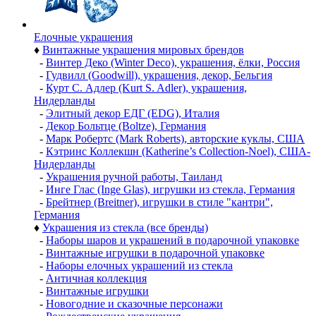
Елочные украшения
♦
Винтажные украшения мировых брендов
-
Винтер Деко (Winter Deco), украшения, ёлки, Россия
-
Гудвилл (Goodwill), украшения, декор, Бельгия
-
Курт С. Адлер (Kurt S. Adler), украшения,
Нидерланды
-
Элитный декор ЕДГ (EDG), Италия
-
Декор Больтце (Boltze), Германия
-
Марк Робертс (Mark Roberts), авторские куклы, США
-
Кэтринс Коллекшн (Katherine’s Collection-Noel), США-
Нидерланды
-
Украшения ручной работы, Таиланд
-
Инге Глас (Inge Glas), игрушки из стекла, Германия
-
Брейтнер (Breitner), игрушки в стиле "кантри",
Германия
♦
Украшения из стекла (все бренды)
-
Наборы шаров и украшений в подарочной упаковке
-
Винтажные игрушки в подарочной упаковке
-
Наборы елочных украшений из стекла
-
Античная коллекция
-
Винтажные игрушки
-
Новогодние и сказочные персонажи