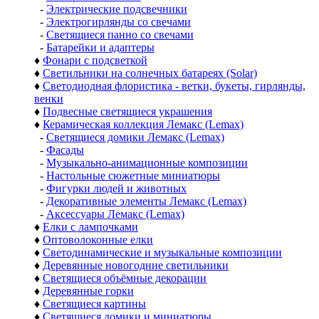
-
Электрические подсвечники
-
Электрогирлянды со свечами
-
Светящиеся панно со свечами
-
Батарейки и адаптеры
♦
Фонари с подсветкой
♦
Светильники на солнечных батареях (Solar)
♦
Светодиодная флористика - ветки, букеты, гирлянды,
венки
♦
Подвесные светящиеся украшения
♦
Керамическая коллекция Лемакс (Lemax)
-
Светящиеся домики Лемакс (Lemax)
-
Фасады
-
Музыкально-анимационные композиции
-
Настольные сюжетные миниатюры
-
Фигурки людей и животных
-
Декоративные элементы Лемакс (Lemax)
-
Аксессуары Лемакс (Lemax)
♦
Елки с лампочками
♦
Оптоволоконные елки
♦
Светодинамические и музыкальные композиции
♦
Деревянные новогодние светильники
♦
Светящиеся объёмные декорации
♦
Деревянные горки
♦
Светящиеся картины
♦
Светящиеся домики и миниатюры