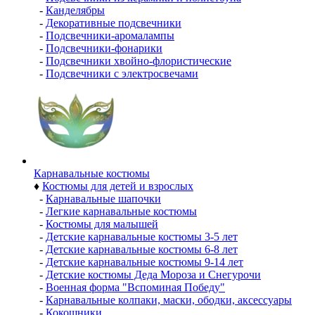
-
Канделябры
-
Декоративные подсвечники
-
Подсвечники-аромалампы
-
Подсвечники-фонарики
-
Подсвечники хвойно-флористические
-
Подсвечники с электросвечами
Карнавальные костюмы
♦
Костюмы для детей и взрослых
-
Карнавальные шапочки
-
Легкие карнавальные костюмы
-
Костюмы для малышей
-
Детские карнавальные костюмы 3-5 лет
-
Детские карнавальные костюмы 6-8 лет
-
Детские карнавальные костюмы 9-14 лет
-
Детские костюмы Деда Мороза и Снегурочи
-
Военная форма "Вспоминая Победу"
-
Карнавальные колпаки, маски, ободки, аксессуары
-
Кокошники