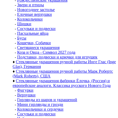
-
Рождественские украшения
-
Звери и птицы
-
Новогоднее застолье
-
Елочные верхушки
-
Колокольчики
-
Шишки
-
Сосульки и подвески
-
Пасхальные яйца
-
Бусы
-
Кошечки, Собачки
-
Светящиеся украшения
-
Коза и Овца - Символ 2027 года
-
Подставки, подвески и крючки для игрушек
♦
Стеклянные украшения ручной работы Инге Глас (Inge
Glas), Германия
♦
Стеклянные украшения ручной работы Марк Робертс
(Mark Roberts), США
♦
Стеклянные украшения фабрики Ёлочка, (Россия) и
европейские аналоги. Классика русского Нового Года
-
Фигурки
-
Верхушки
-
Гирлянды из шаров и украшений
-
Мини гирлянды и грозди
-
Колокольчики и сердечки
-
Сосульки и подвески