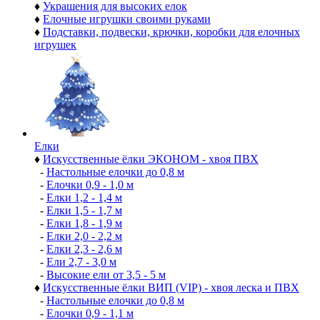
♦
Украшения для высоких елок
♦
Елочные игрушки своими руками
♦
Подставки, подвески, крючки, коробки для елочных
игрушек
Елки
♦
Искусственные ёлки ЭКОНОМ - хвоя ПВХ
-
Настольные елочки до 0,8 м
-
Елочки 0,9 - 1,0 м
-
Елки 1,2 - 1,4 м
-
Елки 1,5 - 1,7 м
-
Елки 1,8 - 1,9 м
-
Елки 2,0 - 2,2 м
-
Елки 2,3 - 2,6 м
-
Ели 2,7 - 3,0 м
-
Высокие ели от 3,5 - 5 м
♦
Искусственные ёлки ВИП (VIP) - хвоя леска и ПВХ
-
Настольные елочки до 0,8 м
-
Елочки 0,9 - 1,1 м