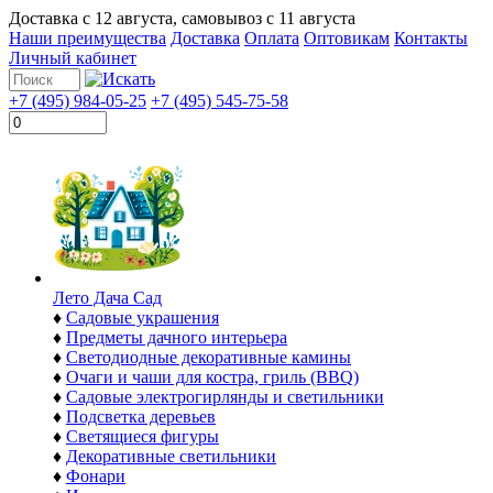
Доставка с
12 августа
, самовывоз с
11 августа
Наши преимущества
Доставка
Оплата
Оптовикам
Контакты
Личный кабинет
+7 (495) 984-05-25
+7 (495) 545-75-58
Лето Дача Сад
♦
Садовые украшения
♦
Предметы дачного интерьера
♦
Светодиодные декоративные камины
♦
Очаги и чаши для костра, гриль (BBQ)
♦
Садовые электрогирлянды и светильники
♦
Подсветка деревьев
♦
Светящиеся фигуры
♦
Декоративные светильники
♦
Фонари