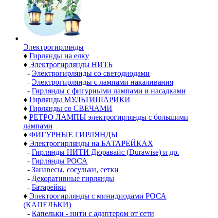
Электро­гирлянды
♦
Гирлянды на елку
♦
Электрогирлянды НИТЬ
-
Электрогирлянды со светодиодами
-
Электрогирлянды с лампами накаливания
-
Гирлянды с фигурными лампами и насадками
♦
Гирлянды МУЛЬТИШАРИКИ
♦
Гирлянды со СВЕЧАМИ
♦
РЕТРО ЛАМПЫ электрогирлянды с большими
лампами
♦
ФИГУРНЫЕ ГИРЛЯНДЫ
♦
Электрогирлянды на БАТАРЕЙКАХ
-
Гирлянды НИТИ Дюравайс (Durawise) и др.
-
Гирлянды РОСА
-
Занавесы, сосульки, сетки
-
Декоративные гирлянды
-
Батарейки
♦
Электрогирлянды с минидиодами РОСА
(КАПЕЛЬКИ)
-
Капельки - нити с адаптером от сети