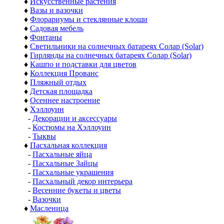
♦
Искусственные растения
♦
Вазы и вазочки
♦
Флорариумы и стеклянные клоши
♦
Садовая мебель
♦
Фонтаны
♦
Светильники на солнечных батареях Солар (Solar)
♦
Гирлянды на солнечных батареях Солар (Solar)
♦
Кашпо и подставки для цветов
♦
Коллекция Прованс
♦
Пляжный отдых
♦
Детская площадка
♦
Осеннее настроение
♦
Хэллоуин
-
Декорации и аксессуары
-
Костюмы на Хэллоуин
-
Тыквы
♦
Пасхальная коллекция
-
Пасхальные яйца
-
Пасхальные Зайцы
-
Пасхальные украшения
-
Пасхальный декор интерьера
-
Весенние букеты и цветы
-
Вазочки
♦
Масленица