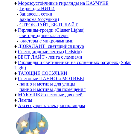
♦
Морозоустойчивые гирлянды на КАУЧУКЕ
-
Гирлянды НИТИ
-
Занавесы, сетки
-
Бахрома (сосульки)
-
СТРОБ ЛАЙТ, БЕЛТ ЛАЙТ
♦
Гирлянды-грозди (Cluster Lights)
-
светодиодные кластеры
-
кластеры с микролампами
♦
ДЮРАЛАЙТ- светящийся шнур
♦
Светодиодные ленты (Ledstrip)
♦
БЕЛТ ЛАЙТ - лента с лампами
♦
Гирлянды и светильники на солнечных батареях (Solar
Light)
♦
ТАЮЩИЕ СОСУЛЬКИ
♦
Световые ПАННО и МОТИВЫ
-
панно и мотивы для улицы
-
панно и мотивы для помещения
♦
МАКУШКИ световые для елей
♦
Лампы
♦
Аксессуары к электрогирляндам