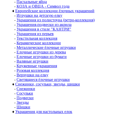
-
Пасхальные яйца
-
КОЗА и ОВЦА - Символ года
♦
Европейские коллекции ёлочных украшений
-
Игрушки на детскую елку
-
Украшения из полистоуна (ретро-коллекция)
-
Украшения-подвески из акрила
-
Украшения в стиле "КАНТРИ"
-
Украшения из перьев
-
Текстильная коллекция
-
Керамические коллекции
-
Металлические ёлочные игрушки
-
Елочные игрушки из дерева
-
Елочные игрушки из бумаги
-
Валяные игрушки
-
Кружевные украшения
-
Розовая коллекция
-
Верхушки на елку
-
Светящиеся ёлочные игрушки
♦
Снежинки, сосульки, звезды, шишки
-
Снежинки
-
Сосульки
-
Подвески
-
Звезды
-
Шишки
♦
Украшения для настольных елок