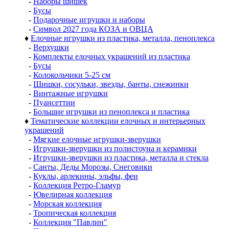
-
Наборы шишек
-
Бусы
-
Подарочные игрушки и наборы
-
Символ 2027 года КОЗА и ОВЦА
♦
Елочные игрушки из пластика, металла, пеноплекса
-
Верхушки
-
Комплекты елочных украшений из пластика
-
Бусы
-
Колокольчики 5-25 см
-
Шишки, сосульки, звезды, банты, снежинки
-
Винтажные игрушки
-
Пуансеттии
-
Большие игрушки из пеноплекса и пластика
♦
Тематические коллекции елочных и интерьерных
украшений
-
Мягкие елочные игрушки-зверушки
-
Игрушки-зверушки из полистоуна и керамики
-
Игрушки-зверушки из пластика, металла и стекла
-
Санты, Деды Морозы, Снеговики
-
Куклы, арлекины, эльфы, феи
-
Коллекция Ретро-Гламур
-
Ювелирная коллекция
-
Морская коллекция
-
Тропическая коллекция
-
Коллекция "Павлин"