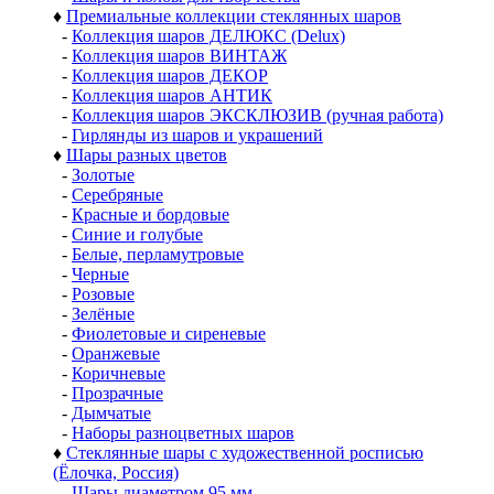
♦
Премиальные коллекции стеклянных шаров
-
Коллекция шаров ДЕЛЮКС (Delux)
-
Коллекция шаров ВИНТАЖ
-
Коллекция шаров ДЕКОР
-
Коллекция шаров АНТИК
-
Коллекция шаров ЭКСКЛЮЗИВ (ручная работа)
-
Гирлянды из шаров и украшений
♦
Шары разных цветов
-
Золотые
-
Серебряные
-
Красные и бордовые
-
Синие и голубые
-
Белые, перламутровые
-
Черные
-
Розовые
-
Зелёные
-
Фиолетовые и сиреневые
-
Оранжевые
-
Коричневые
-
Прозрачные
-
Дымчатые
-
Наборы разноцветных шаров
♦
Стеклянные шары с художественной росписью
(Ёлочка, Россия)
-
Шары диаметром 95 мм