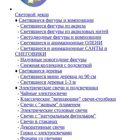
Световой декор
♦
Светящиеся фигуры и композиции
-
Светящиеся фигуры из акрила
-
Светящиеся фигуры из акриловых нитей
-
Светодиодные фигуры и композиции
-
Светящиеся и анимационные ОЛЕНИ
-
Светящиеся и анимационные САНТЫ и
СНЕГОВИКИ
-
Надувные новогодние фигуры
-
Снежная коллекция с подсветкой
♦
Светящиеся деревья
-
Светящиеся мини деревца до 90 см
-
Светящиеся деревья 1-3 м
♦
Электрические свечи и подсвечники
-
Чайные электросвечи
-
Классические "мерцающие" свечи-столбики
-
Свечи с "живым" пламенем
-
Электрические столовые свечи
-
Свечи с "натуральным фитильком"
-
Свечи в стаканах
-
Декоративные свечи
-
Горки с электросвечами
-
Фонари со свечами