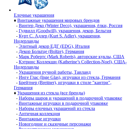
Елочные украшения
♦
Винтажные украшения мировых брендов
-
Винтер Деко (Winter Deco), украшения, ёлки, Россия
-
Гудвилл (Goodwill), украшения, декор, Бельгия
-
Курт С. Адлер (Kurt S. Adler), украшения,
Нидерланды
-
Элитный декор ЕДГ (EDG), Италия
-
Декор Больтце (Boltze), Германия
-
Марк Робертс (Mark Roberts), авторские куклы, США
-
Кэтринс Коллекшн (Katherine’s Collection-Noel), США-
Нидерланды
-
Украшения ручной работы, Таиланд
-
Инге Глас (Inge Glas), игрушки из стекла, Германия
-
Брейтнер (Breitner), игрушки в стиле "кантри",
Германия
♦
Украшения из стекла (все бренды)
-
Наборы шаров и украшений в подарочной упаковке
-
Винтажные игрушки в подарочной упаковке
-
Наборы елочных украшений из стекла
-
Античная коллекция
-
Винтажные игрушки
-
Новогодние и сказочные персонажи