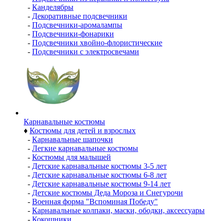
-
Канделябры
-
Декоративные подсвечники
-
Подсвечники-аромалампы
-
Подсвечники-фонарики
-
Подсвечники хвойно-флористические
-
Подсвечники с электросвечами
Карнавальные костюмы
♦
Костюмы для детей и взрослых
-
Карнавальные шапочки
-
Легкие карнавальные костюмы
-
Костюмы для малышей
-
Детские карнавальные костюмы 3-5 лет
-
Детские карнавальные костюмы 6-8 лет
-
Детские карнавальные костюмы 9-14 лет
-
Детские костюмы Деда Мороза и Снегурочи
-
Военная форма "Вспоминая Победу"
-
Карнавальные колпаки, маски, ободки, аксессуары
-
Кокошники