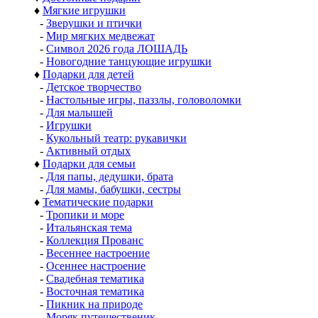
♦
Мягкие игрушки
-
Зверушки и птички
-
Мир мягких медвежат
-
Символ 2026 года ЛОШАДЬ
-
Новогодние танцующие игрушки
♦
Подарки для детей
-
Детское творчество
-
Настольные игры, паззлы, головоломки
-
Для малышей
-
Игрушки
-
Кукольный театр: рукавички
-
Активный отдых
♦
Подарки для семьи
-
Для папы, дедушки, брата
-
Для мамы, бабушки, сестры
♦
Тематические подарки
-
Тропики и море
-
Итальянская тема
-
Коллекция Прованс
-
Весеннее настроение
-
Осеннее настроение
-
Свадебная тематика
-
Восточная тематика
-
Пикник на природе
-
Моряк путешественик