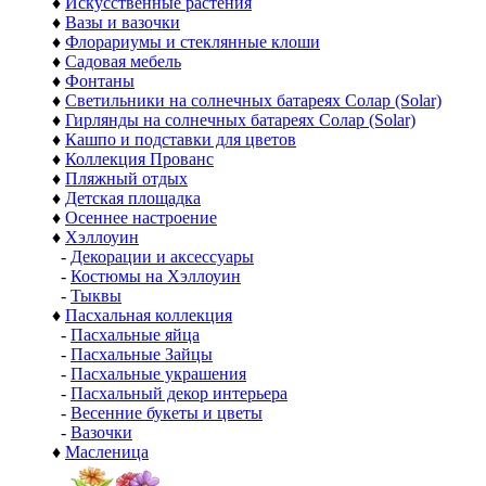
♦
Искусственные растения
♦
Вазы и вазочки
♦
Флорариумы и стеклянные клоши
♦
Садовая мебель
♦
Фонтаны
♦
Светильники на солнечных батареях Солар (Solar)
♦
Гирлянды на солнечных батареях Солар (Solar)
♦
Кашпо и подставки для цветов
♦
Коллекция Прованс
♦
Пляжный отдых
♦
Детская площадка
♦
Осеннее настроение
♦
Хэллоуин
-
Декорации и аксессуары
-
Костюмы на Хэллоуин
-
Тыквы
♦
Пасхальная коллекция
-
Пасхальные яйца
-
Пасхальные Зайцы
-
Пасхальные украшения
-
Пасхальный декор интерьера
-
Весенние букеты и цветы
-
Вазочки
♦
Масленица