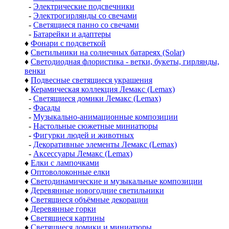
-
Электрические подсвечники
-
Электрогирлянды со свечами
-
Светящиеся панно со свечами
-
Батарейки и адаптеры
♦
Фонари с подсветкой
♦
Светильники на солнечных батареях (Solar)
♦
Светодиодная флористика - ветки, букеты, гирлянды,
венки
♦
Подвесные светящиеся украшения
♦
Керамическая коллекция Лемакс (Lemax)
-
Светящиеся домики Лемакс (Lemax)
-
Фасады
-
Музыкально-анимационные композиции
-
Настольные сюжетные миниатюры
-
Фигурки людей и животных
-
Декоративные элементы Лемакс (Lemax)
-
Аксессуары Лемакс (Lemax)
♦
Елки с лампочками
♦
Оптоволоконные елки
♦
Светодинамические и музыкальные композиции
♦
Деревянные новогодние светильники
♦
Светящиеся объёмные декорации
♦
Деревянные горки
♦
Светящиеся картины
♦
Светящиеся домики и миниатюры