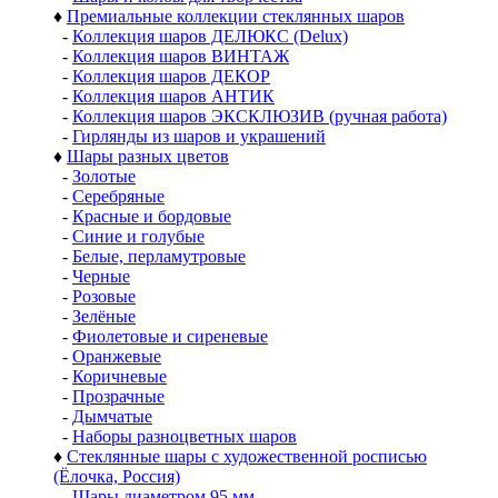
♦
Премиальные коллекции стеклянных шаров
-
Коллекция шаров ДЕЛЮКС (Delux)
-
Коллекция шаров ВИНТАЖ
-
Коллекция шаров ДЕКОР
-
Коллекция шаров АНТИК
-
Коллекция шаров ЭКСКЛЮЗИВ (ручная работа)
-
Гирлянды из шаров и украшений
♦
Шары разных цветов
-
Золотые
-
Серебряные
-
Красные и бордовые
-
Синие и голубые
-
Белые, перламутровые
-
Черные
-
Розовые
-
Зелёные
-
Фиолетовые и сиреневые
-
Оранжевые
-
Коричневые
-
Прозрачные
-
Дымчатые
-
Наборы разноцветных шаров
♦
Стеклянные шары с художественной росписью
(Ёлочка, Россия)
-
Шары диаметром 95 мм