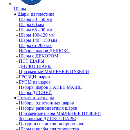
Шары
♦
Шары из пластика
-
Шары 30 - 50 мм
-
Шары 60 мм
-
Шары 65 - 90 мм
-
Шары 100-120 мм
-
Шары 140 - 150 мм
-
Шары от 200 мм
-
Наборы шаров ДЕЛЮКС
-
Шары с ДЕКОРОМ
-
ПЭТ ШАРЫ
-
ДИСКО-ШАРЫ
-
Прозрачные-МЫЛЬНЫЕ ПУЗЫРИ
-
ГРОЗДИ шаров
-
БУСЫ из шаров
-
Наборы шаров ПАПЬЕ-МАШЕ
-
Шары ДИСНЕЙ
♦
Стеклянные шары
-
Наборы однотонных шаров
-
Наборы разноцветных шаров
-
Прозрачные шары МЫЛЬНЫЕ ПУЗЫРИ
-
Зеркальные ДИСКО-ШАРЫ
-
Грозди из шариков на проволоке
-
Шары и колбы для творчества