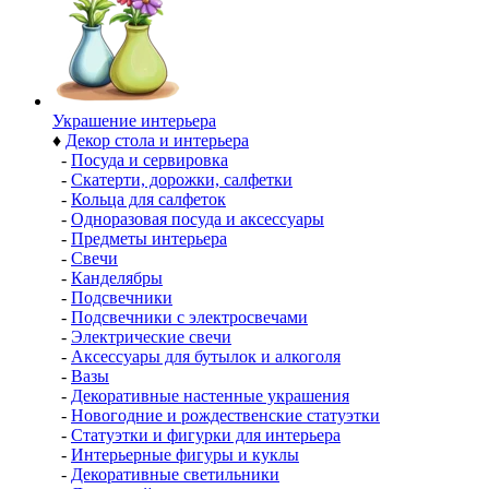
Украшение интерьера
♦
Декор стола и интерьера
-
Посуда и сервировка
-
Скатерти, дорожки, салфетки
-
Кольца для салфеток
-
Одноразовая посуда и аксессуары
-
Предметы интерьера
-
Свечи
-
Канделябры
-
Подсвечники
-
Подсвечники с электросвечами
-
Электрические свечи
-
Аксессуары для бутылок и алкоголя
-
Вазы
-
Декоративные настенные украшения
-
Новогодние и рождественские статуэтки
-
Статуэтки и фигурки для интерьера
-
Интерьерные фигуры и куклы
-
Декоративные светильники