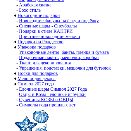
-
Арабская сказка
-
Бохо стиль
♦
Новогодние подарки
-
Новогодние фигуры на ёлку и под ёлку
-
Снежные шары - Сноуболлы
-
Подарки в стиле КАНТРИ
-
Приятные новогодние мелочи
♦
Подарки на Рождество
♦
Упаковка подарков
-
Упаковочные ленты, банты, пленка и бумага
-
Подарочные пакеты, мешочки, коробки
-
Ткани для декорирования
-
Украшения, подставки, мешочки для бутылок
♦
Носки для подарков
♦
Мелочи для декора
♦
Символ 2027 года
-
Ёлочные шары Символ 2027 Года
-
Овцы и Козы - ёлочные игрушки
-
Сувениры КОЗЫ и ОВЦЫ
-
Символы года прошлых лет