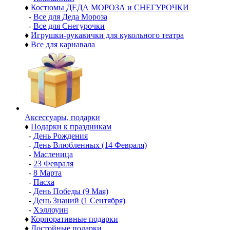
♦
Костюмы ДЕДА МОРОЗА и СНЕГУРОЧКИ
-
Все для Деда Мороза
-
Все для Снегурочки
♦
Игрушки-рукавички для кукольного театра
♦
Все для карнавала
Аксессуары, подарки
♦
Подарки к праздникам
-
День Рождения
-
День Влюбленных (14 Февраля)
-
Масленица
-
23 Февраля
-
8 Марта
-
Пасха
-
День Победы (9 Мая)
-
День Знаний (1 Сентября)
-
Хэллоуин
♦
Корпоративные подарки
♦
Достойные подарки