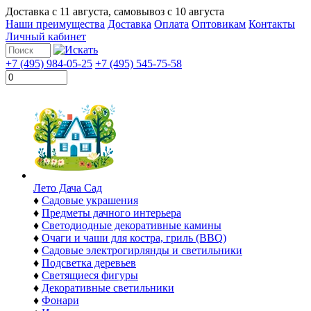
Доставка с
11 августа
, самовывоз с
10 августа
Наши преимущества
Доставка
Оплата
Оптовикам
Контакты
Личный кабинет
+7 (495) 984-05-25
+7 (495) 545-75-58
Лето Дача Сад
♦
Садовые украшения
♦
Предметы дачного интерьера
♦
Светодиодные декоративные камины
♦
Очаги и чаши для костра, гриль (BBQ)
♦
Садовые электрогирлянды и светильники
♦
Подсветка деревьев
♦
Светящиеся фигуры
♦
Декоративные светильники
♦
Фонари