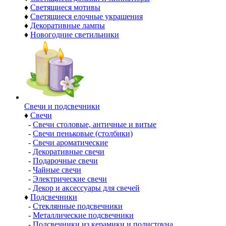
♦
Светящиеся мотивы
♦
Светящиеся елочные украшения
♦
Декоративные лампы
♦
Новогодние светильники
Свечи и подсвечники
♦
Свечи
-
Свечи столовые, античные и витые
-
Свечи пеньковые (столбики)
-
Свечи ароматические
-
Декоративные свечи
-
Подарочные свечи
-
Чайные свечи
-
Электрические свечи
-
Декор и аксессуары для свечей
♦
Подсвечники
-
Стеклянные подсвечники
-
Металлические подсвечники
-
Подсвечники из керамики и полистоуна