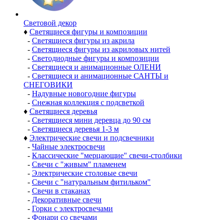
Световой декор
♦
Светящиеся фигуры и композиции
-
Светящиеся фигуры из акрила
-
Светящиеся фигуры из акриловых нитей
-
Светодиодные фигуры и композиции
-
Светящиеся и анимационные ОЛЕНИ
-
Светящиеся и анимационные САНТЫ и
СНЕГОВИКИ
-
Надувные новогодние фигуры
-
Снежная коллекция с подсветкой
♦
Светящиеся деревья
-
Светящиеся мини деревца до 90 см
-
Светящиеся деревья 1-3 м
♦
Электрические свечи и подсвечники
-
Чайные электросвечи
-
Классические "мерцающие" свечи-столбики
-
Свечи с "живым" пламенем
-
Электрические столовые свечи
-
Свечи с "натуральным фитильком"
-
Свечи в стаканах
-
Декоративные свечи
-
Горки с электросвечами
-
Фонари со свечами