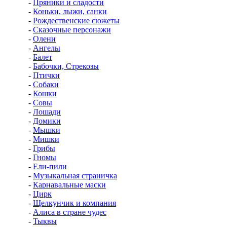
-
Пряники и сладости
-
Коньки, лыжи, санки
-
Рождественские сюжеты
-
Сказочные персонажи
-
Олени
-
Ангелы
-
Балет
-
Бабочки, Стрекозы
-
Птички
-
Собаки
-
Кошки
-
Совы
-
Лошади
-
Домики
-
Мышки
-
Мишки
-
Грибы
-
Гномы
-
Ели-пили
-
Музыкальная страничка
-
Карнавальные маски
-
Цирк
-
Щелкунчик и компания
-
Алиса в стране чудес
-
Тыквы