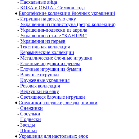
-
Пасхальные яйца
-
КОЗА и ОВЦА - Символ года
♦
Европейские коллекции ёлочных украшений
-
Игрушки на детскую елку
-
Украшения из полистоуна (ретро-коллекция)
-
Украшения-подвески из акрила
-
Украшения в стиле "КАНТРИ"
-
Украшения из перьев
-
Текстильная коллекция
-
Керамические коллекции
-
Металлические ёлочные игрушки
-
Елочные игрушки из дерева
-
Елочные игрушки из бумаги
-
Валяные игрушки
-
Кружевные украшения
-
Розовая коллекция
-
Верхушки на елку
-
Светящиеся ёлочные игрушки
♦
Снежинки, сосульки, звезды, шишки
-
Снежинки
-
Сосульки
-
Подвески
-
Звезды
-
Шишки
♦
Украшения для настольных елок