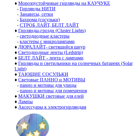
♦
Морозоустойчивые гирлянды на КАУЧУКЕ
-
Гирлянды НИТИ
-
Занавесы, сетки
-
Бахрома (сосульки)
-
СТРОБ ЛАЙТ, БЕЛТ ЛАЙТ
♦
Гирлянды-грозди (Cluster Lights)
-
светодиодные кластеры
-
кластеры с микролампами
♦
ДЮРАЛАЙТ- светящийся шнур
♦
Светодиодные ленты (Ledstrip)
♦
БЕЛТ ЛАЙТ - лента с лампами
♦
Гирлянды и светильники на солнечных батареях (Solar
Light)
♦
ТАЮЩИЕ СОСУЛЬКИ
♦
Световые ПАННО и МОТИВЫ
-
панно и мотивы для улицы
-
панно и мотивы для помещения
♦
МАКУШКИ световые для елей
♦
Лампы
♦
Аксессуары к электрогирляндам