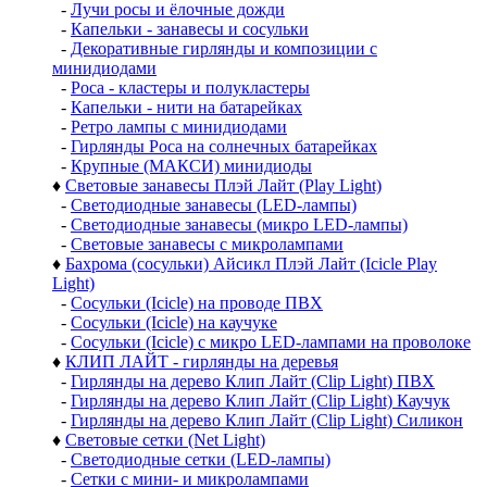
-
Лучи росы и ёлочные дожди
-
Капельки - занавесы и сосульки
-
Декоративные гирлянды и композиции с
минидиодами
-
Роса - кластеры и полукластеры
-
Капельки - нити на батарейках
-
Ретро лампы с минидиодами
-
Гирлянды Роса на солнечных батарейках
-
Крупные (МАКСИ) минидиоды
♦
Световые занавесы Плэй Лайт (Play Light)
-
Светодиодные занавесы (LED-лампы)
-
Светодиодные занавесы (микро LED-лампы)
-
Световые занавесы с микролампами
♦
Бахрома (сосульки) Айсикл Плэй Лайт (Icicle Play
Light)
-
Сосульки (Icicle) на проводе ПВХ
-
Сосульки (Icicle) на каучуке
-
Сосульки (Icicle) с микро LED-лампами на проволоке
♦
КЛИП ЛАЙТ - гирлянды на деревья
-
Гирлянды на дерево Клип Лайт (Clip Light) ПВХ
-
Гирлянды на дерево Клип Лайт (Clip Light) Каучук
-
Гирлянды на дерево Клип Лайт (Clip Light) Силикон
♦
Световые сетки (Net Light)
-
Светодиодные сетки (LED-лампы)
-
Сетки с мини- и микролампами