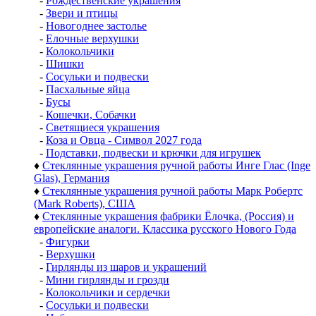
-
Рождественские украшения
-
Звери и птицы
-
Новогоднее застолье
-
Елочные верхушки
-
Колокольчики
-
Шишки
-
Сосульки и подвески
-
Пасхальные яйца
-
Бусы
-
Кошечки, Собачки
-
Светящиеся украшения
-
Коза и Овца - Символ 2027 года
-
Подставки, подвески и крючки для игрушек
♦
Стеклянные украшения ручной работы Инге Глас (Inge
Glas), Германия
♦
Стеклянные украшения ручной работы Марк Робертс
(Mark Roberts), США
♦
Стеклянные украшения фабрики Ёлочка, (Россия) и
европейские аналоги. Классика русского Нового Года
-
Фигурки
-
Верхушки
-
Гирлянды из шаров и украшений
-
Мини гирлянды и грозди
-
Колокольчики и сердечки
-
Сосульки и подвески