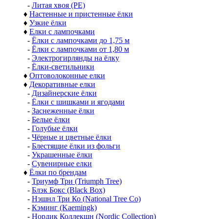
-
Литая хвоя (РЕ)
♦
Настенные и пристенные ёлки
♦
Узкие ёлки
♦
Елки с лампочками
-
Ёлки с лампочками до 1,75 м
-
Ёлки с лампочками от 1,80 м
-
Электрогирлянды на ёлку
-
Ёлки-светильники
♦
Оптоволоконные елки
♦
Декоративные елки
-
Дизайнерские ёлки
-
Ёлки с шишками и ягодами
-
Заснеженные ёлки
-
Белые ёлки
-
Голубые ёлки
-
Чёрные и цветные ёлки
-
Блестящие ёлки из фольги
-
Украшенные ёлки
-
Сувенирные елки
♦
Ёлки по брендам
-
Триумф Три (Triumph Tree)
-
Блэк Бокс (Black Box)
-
Нэшнл Три Ко (National Tree Co)
-
Кэминг (Kaemingk)
-
Нордик Коллекшн (Nordic Collection)