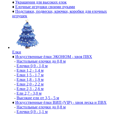
♦
Украшения для высоких елок
♦
Елочные игрушки своими руками
♦
Подставки, подвески, крючки, коробки для елочных
игрушек
Елки
♦
Искусственные ёлки ЭКОНОМ - хвоя ПВХ
-
Настольные елочки до 0,8 м
-
Елочки 0,9 - 1,0 м
-
Елки 1,2 - 1,4 м
-
Елки 1,5 - 1,7 м
-
Елки 1,8 - 1,9 м
-
Елки 2,0 - 2,2 м
-
Елки 2,3 - 2,6 м
-
Ели 2,7 - 3,0 м
-
Высокие ели от 3,5 - 5 м
♦
Искусственные ёлки ВИП (VIP) - хвоя леска и ПВХ
-
Настольные елочки до 0,8 м
-
Елочки 0,9 - 1,1 м