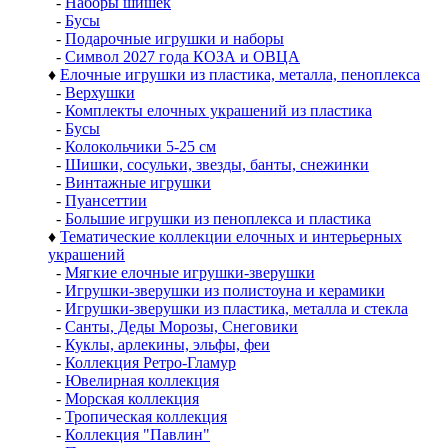
-
Наборы шишек
-
Бусы
-
Подарочные игрушки и наборы
-
Символ 2027 года КОЗА и ОВЦА
♦
Елочные игрушки из пластика, металла, пеноплекса
-
Верхушки
-
Комплекты елочных украшений из пластика
-
Бусы
-
Колокольчики 5-25 см
-
Шишки, сосульки, звезды, банты, снежинки
-
Винтажные игрушки
-
Пуансеттии
-
Большие игрушки из пеноплекса и пластика
♦
Тематические коллекции елочных и интерьерных
украшений
-
Мягкие елочные игрушки-зверушки
-
Игрушки-зверушки из полистоуна и керамики
-
Игрушки-зверушки из пластика, металла и стекла
-
Санты, Деды Морозы, Снеговики
-
Куклы, арлекины, эльфы, феи
-
Коллекция Ретро-Гламур
-
Ювелирная коллекция
-
Морская коллекция
-
Тропическая коллекция
-
Коллекция "Павлин"