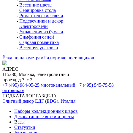
-
Весенние цветы
-
Сервировка стола
-
Романтические свечи
-
Подсвечники и декор
-
Электросвечи
-
Украшения из бумаги
-
Симфония огней
-
Садовая романтика
-
Весенняя упаковка
Ёлка по параметрам
На портале поставщиков
АДРЕС
115230, Москва, Электролитный
проезд, д.3, с.2
+7 (495) 984-05-25
многоканальный
+7 (495) 545-75-58
оптовикам
ПОДКАТАЛОГ РАЗДЕЛА
Элитный декор ЕДГ (EDG), Италия
Наборы коллекционных шаров
Декоративные ветки и цветы
Вазы
Статуэтки
Украшения