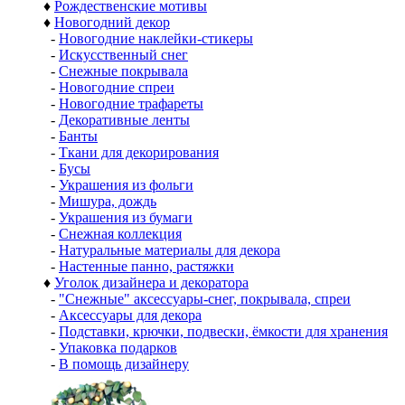
♦
Рождественские мотивы
♦
Новогодний декор
-
Новогодние наклейки-стикеры
-
Искусственный снег
-
Снежные покрывала
-
Новогодние спреи
-
Новогодние трафареты
-
Декоративные ленты
-
Банты
-
Ткани для декорирования
-
Бусы
-
Украшения из фольги
-
Мишура, дождь
-
Украшения из бумаги
-
Снежная коллекция
-
Натуральные материалы для декора
-
Настенные панно, растяжки
♦
Уголок дизайнера и декоратора
-
"Снежные" аксессуары-снег, покрывала, спреи
-
Аксессуары для декора
-
Подставки, крючки, подвески, ёмкости для хранения
-
Упаковка подарков
-
В помощь дизайнеру