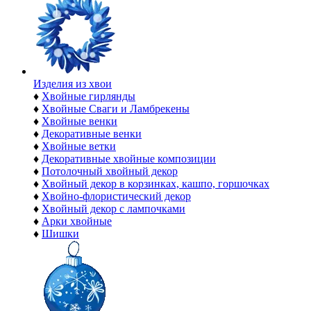
Изделия из хвои
♦
Хвойные гирлянды
♦
Хвойные Сваги и Ламбрекены
♦
Хвойные венки
♦
Декоративные венки
♦
Хвойные ветки
♦
Декоративные хвойные композиции
♦
Потолочный хвойный декор
♦
Хвойный декор в корзинках, кашпо, горшочках
♦
Хвойно-флористический декор
♦
Хвойный декор с лампочками
♦
Арки хвойные
♦
Шишки