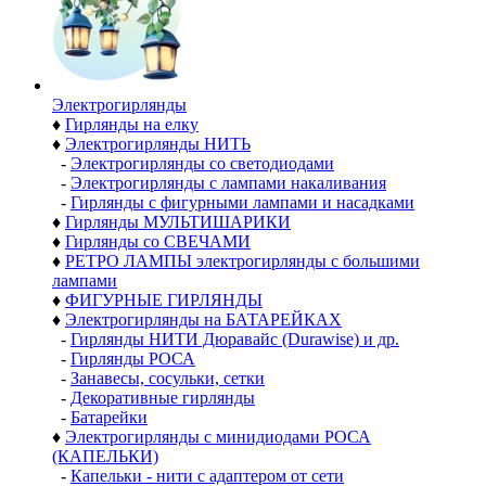
Электро­гирлянды
♦
Гирлянды на елку
♦
Электрогирлянды НИТЬ
-
Электрогирлянды со светодиодами
-
Электрогирлянды с лампами накаливания
-
Гирлянды с фигурными лампами и насадками
♦
Гирлянды МУЛЬТИШАРИКИ
♦
Гирлянды со СВЕЧАМИ
♦
РЕТРО ЛАМПЫ электрогирлянды с большими
лампами
♦
ФИГУРНЫЕ ГИРЛЯНДЫ
♦
Электрогирлянды на БАТАРЕЙКАХ
-
Гирлянды НИТИ Дюравайс (Durawise) и др.
-
Гирлянды РОСА
-
Занавесы, сосульки, сетки
-
Декоративные гирлянды
-
Батарейки
♦
Электрогирлянды с минидиодами РОСА
(КАПЕЛЬКИ)
-
Капельки - нити с адаптером от сети