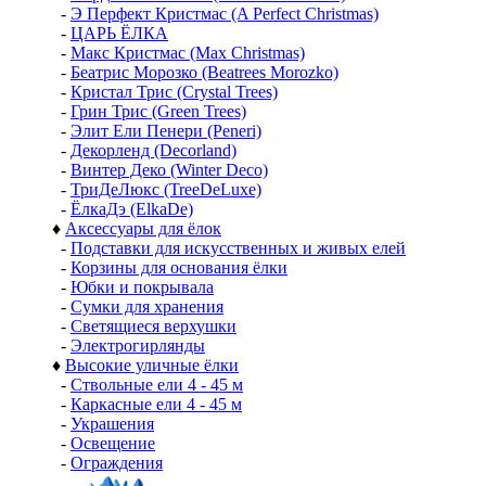
-
Э Перфект Кристмас (A Perfect Christmas)
-
ЦАРЬ ЁЛКА
-
Макс Кристмас (Max Christmas)
-
Беатрис Морозко (Beatrees Morozko)
-
Кристал Трис (Crystal Trees)
-
Грин Трис (Green Trees)
-
Элит Ели Пенери (Peneri)
-
Декорленд (Decorland)
-
Винтер Деко (Winter Deco)
-
ТриДеЛюкс (TreeDeLuxe)
-
ЁлкаДэ (ElkaDe)
♦
Аксессуары для ёлок
-
Подставки для искусственных и живых елей
-
Корзины для основания ёлки
-
Юбки и покрывала
-
Сумки для хранения
-
Светящиеся верхушки
-
Электрогирлянды
♦
Высокие уличные ёлки
-
Ствольные ели 4 - 45 м
-
Каркасные ели 4 - 45 м
-
Украшения
-
Освещение
-
Ограждения