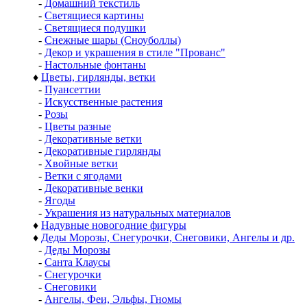
-
Домашний текстиль
-
Светящиеся картины
-
Светящиеся подушки
-
Снежные шары (Сноуболлы)
-
Декор и украшения в стиле "Прованс"
-
Настольные фонтаны
♦
Цветы, гирлянды, ветки
-
Пуансеттии
-
Искусственные растения
-
Розы
-
Цветы разные
-
Декоративные ветки
-
Декоративные гирлянды
-
Хвойные ветки
-
Ветки с ягодами
-
Декоративные венки
-
Ягоды
-
Украшения из натуральных материалов
♦
Надувные новогодние фигуры
♦
Деды Морозы, Снегурочки, Снеговики, Ангелы и др.
-
Деды Морозы
-
Санта Клаусы
-
Снегурочки
-
Снеговики
-
Ангелы, Феи, Эльфы, Гномы