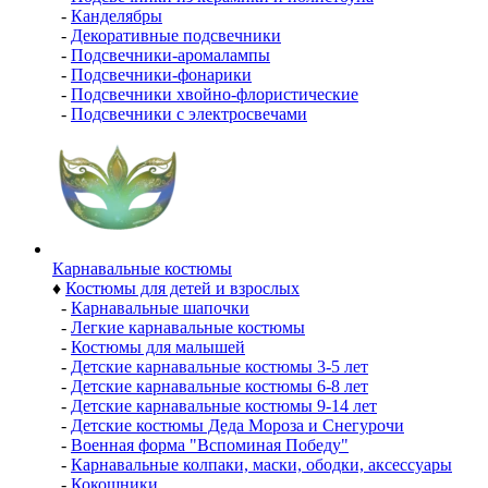
-
Канделябры
-
Декоративные подсвечники
-
Подсвечники-аромалампы
-
Подсвечники-фонарики
-
Подсвечники хвойно-флористические
-
Подсвечники с электросвечами
Карнавальные костюмы
♦
Костюмы для детей и взрослых
-
Карнавальные шапочки
-
Легкие карнавальные костюмы
-
Костюмы для малышей
-
Детские карнавальные костюмы 3-5 лет
-
Детские карнавальные костюмы 6-8 лет
-
Детские карнавальные костюмы 9-14 лет
-
Детские костюмы Деда Мороза и Снегурочи
-
Военная форма "Вспоминая Победу"
-
Карнавальные колпаки, маски, ободки, аксессуары
-
Кокошники