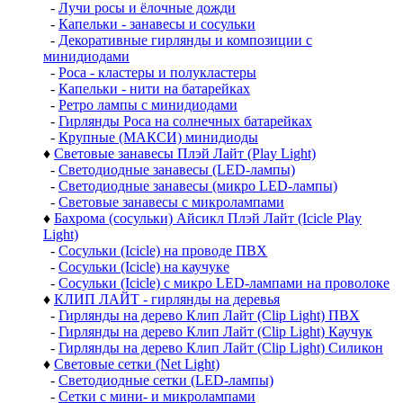
-
Лучи росы и ёлочные дожди
-
Капельки - занавесы и сосульки
-
Декоративные гирлянды и композиции с
минидиодами
-
Роса - кластеры и полукластеры
-
Капельки - нити на батарейках
-
Ретро лампы с минидиодами
-
Гирлянды Роса на солнечных батарейках
-
Крупные (МАКСИ) минидиоды
♦
Световые занавесы Плэй Лайт (Play Light)
-
Светодиодные занавесы (LED-лампы)
-
Светодиодные занавесы (микро LED-лампы)
-
Световые занавесы с микролампами
♦
Бахрома (сосульки) Айсикл Плэй Лайт (Icicle Play
Light)
-
Сосульки (Icicle) на проводе ПВХ
-
Сосульки (Icicle) на каучуке
-
Сосульки (Icicle) с микро LED-лампами на проволоке
♦
КЛИП ЛАЙТ - гирлянды на деревья
-
Гирлянды на дерево Клип Лайт (Clip Light) ПВХ
-
Гирлянды на дерево Клип Лайт (Clip Light) Каучук
-
Гирлянды на дерево Клип Лайт (Clip Light) Силикон
♦
Световые сетки (Net Light)
-
Светодиодные сетки (LED-лампы)
-
Сетки с мини- и микролампами