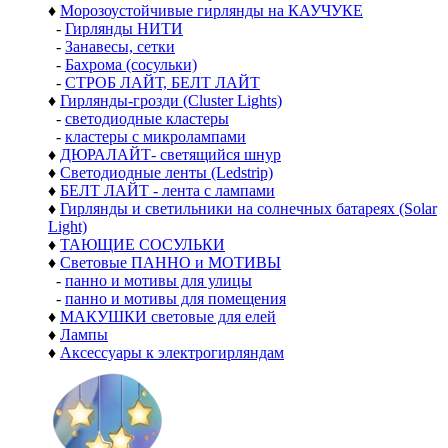
♦
Морозоустойчивые гирлянды на КАУЧУКЕ
-
Гирлянды НИТИ
-
Занавесы, сетки
-
Бахрома (сосульки)
-
СТРОБ ЛАЙТ, БЕЛТ ЛАЙТ
♦
Гирлянды-грозди (Cluster Lights)
-
светодиодные кластеры
-
кластеры с микролампами
♦
ДЮРАЛАЙТ- светящийся шнур
♦
Светодиодные ленты (Ledstrip)
♦
БЕЛТ ЛАЙТ - лента с лампами
♦
Гирлянды и светильники на солнечных батареях (Solar
Light)
♦
ТАЮЩИЕ СОСУЛЬКИ
♦
Световые ПАННО и МОТИВЫ
-
панно и мотивы для улицы
-
панно и мотивы для помещения
♦
МАКУШКИ световые для елей
♦
Лампы
♦
Аксессуары к электрогирляндам