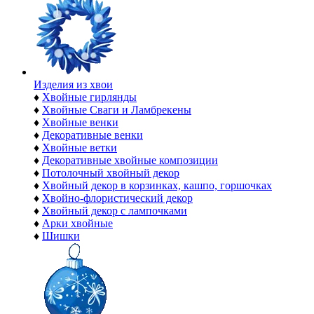
Изделия из хвои
♦
Хвойные гирлянды
♦
Хвойные Сваги и Ламбрекены
♦
Хвойные венки
♦
Декоративные венки
♦
Хвойные ветки
♦
Декоративные хвойные композиции
♦
Потолочный хвойный декор
♦
Хвойный декор в корзинках, кашпо, горшочках
♦
Хвойно-флористический декор
♦
Хвойный декор с лампочками
♦
Арки хвойные
♦
Шишки