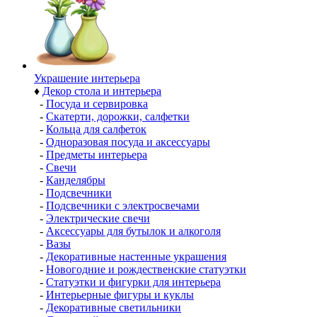
Украшение интерьера
♦
Декор стола и интерьера
-
Посуда и сервировка
-
Скатерти, дорожки, салфетки
-
Кольца для салфеток
-
Одноразовая посуда и аксессуары
-
Предметы интерьера
-
Свечи
-
Канделябры
-
Подсвечники
-
Подсвечники с электросвечами
-
Электрические свечи
-
Аксессуары для бутылок и алкоголя
-
Вазы
-
Декоративные настенные украшения
-
Новогодние и рождественские статуэтки
-
Статуэтки и фигурки для интерьера
-
Интерьерные фигуры и куклы
-
Декоративные светильники