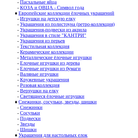
-
Пасхальные яйца
-
КОЗА и ОВЦА - Символ года
♦
Европейские коллекции ёлочных украшений
-
Игрушки на детскую елку
-
Украшения из полистоуна (ретро-коллекция)
-
Украшения-подвески из акрила
-
Украшения в стиле "КАНТРИ"
-
Украшения из перьев
-
Текстильная коллекция
-
Керамические коллекции
-
Металлические ёлочные игрушки
-
Елочные игрушки из дерева
-
Елочные игрушки из бумаги
-
Валяные игрушки
-
Кружевные украшения
-
Розовая коллекция
-
Верхушки на елку
-
Светящиеся ёлочные игрушки
♦
Снежинки, сосульки, звезды, шишки
-
Снежинки
-
Сосульки
-
Подвески
-
Звезды
-
Шишки
♦
Украшения для настольных елок