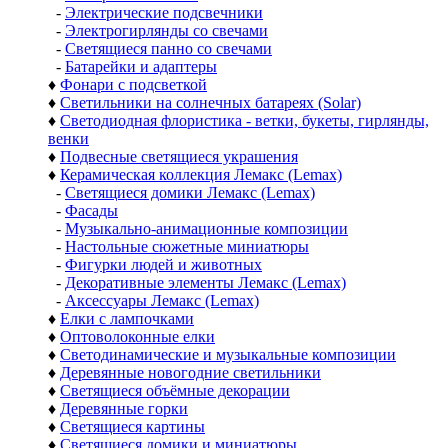
-
Электрические подсвечники
-
Электрогирлянды со свечами
-
Светящиеся панно со свечами
-
Батарейки и адаптеры
♦
Фонари с подсветкой
♦
Светильники на солнечных батареях (Solar)
♦
Светодиодная флористика - ветки, букеты, гирлянды,
венки
♦
Подвесные светящиеся украшения
♦
Керамическая коллекция Лемакс (Lemax)
-
Светящиеся домики Лемакс (Lemax)
-
Фасады
-
Музыкально-анимационные композиции
-
Настольные сюжетные миниатюры
-
Фигурки людей и животных
-
Декоративные элементы Лемакс (Lemax)
-
Аксессуары Лемакс (Lemax)
♦
Елки с лампочками
♦
Оптоволоконные елки
♦
Светодинамические и музыкальные композиции
♦
Деревянные новогодние светильники
♦
Светящиеся объёмные декорации
♦
Деревянные горки
♦
Светящиеся картины
♦
Светящиеся домики и миниатюры