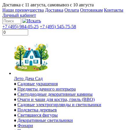
Доставка с
11 августа
, самовывоз с
10 августа
Наши преимущества
Доставка
Оплата
Оптовикам
Контакты
Личный кабинет
+7 (495) 984-05-25
+7 (495) 545-75-58
Лето Дача Сад
♦
Садовые украшения
♦
Предметы дачного интерьера
♦
Светодиодные декоративные камины
♦
Очаги и чаши для костра, гриль (BBQ)
♦
Садовые электрогирлянды и светильники
♦
Подсветка деревьев
♦
Светящиеся фигуры
♦
Декоративные светильники
♦
Фонари