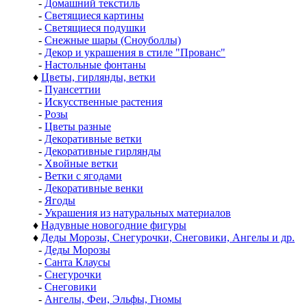
-
Домашний текстиль
-
Светящиеся картины
-
Светящиеся подушки
-
Снежные шары (Сноуболлы)
-
Декор и украшения в стиле "Прованс"
-
Настольные фонтаны
♦
Цветы, гирлянды, ветки
-
Пуансеттии
-
Искусственные растения
-
Розы
-
Цветы разные
-
Декоративные ветки
-
Декоративные гирлянды
-
Хвойные ветки
-
Ветки с ягодами
-
Декоративные венки
-
Ягоды
-
Украшения из натуральных материалов
♦
Надувные новогодние фигуры
♦
Деды Морозы, Снегурочки, Снеговики, Ангелы и др.
-
Деды Морозы
-
Санта Клаусы
-
Снегурочки
-
Снеговики
-
Ангелы, Феи, Эльфы, Гномы