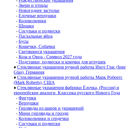
-
Рождественские украшения
-
Звери и птицы
-
Новогоднее застолье
-
Елочные верхушки
-
Колокольчики
-
Шишки
-
Сосульки и подвески
-
Пасхальные яйца
-
Бусы
-
Кошечки, Собачки
-
Светящиеся украшения
-
Коза и Овца - Символ 2027 года
-
Подставки, подвески и крючки для игрушек
♦
Стеклянные украшения ручной работы Инге Глас (Inge
Glas), Германия
♦
Стеклянные украшения ручной работы Марк Робертс
(Mark Roberts), США
♦
Стеклянные украшения фабрики Ёлочка, (Россия) и
европейские аналоги. Классика русского Нового Года
-
Фигурки
-
Верхушки
-
Гирлянды из шаров и украшений
-
Мини гирлянды и грозди
-
Колокольчики и сердечки
-
Сосульки и подвески