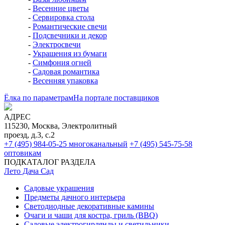
-
Весенние цветы
-
Сервировка стола
-
Романтические свечи
-
Подсвечники и декор
-
Электросвечи
-
Украшения из бумаги
-
Симфония огней
-
Садовая романтика
-
Весенняя упаковка
Ёлка по параметрам
На портале поставщиков
АДРЕС
115230, Москва, Электролитный
проезд, д.3, с.2
+7 (495) 984-05-25
многоканальный
+7 (495) 545-75-58
оптовикам
ПОДКАТАЛОГ РАЗДЕЛА
Лето Дача Сад
Садовые украшения
Предметы дачного интерьера
Светодиодные декоративные камины
Очаги и чаши для костра, гриль (BBQ)
Садовые электрогирлянды и светильники