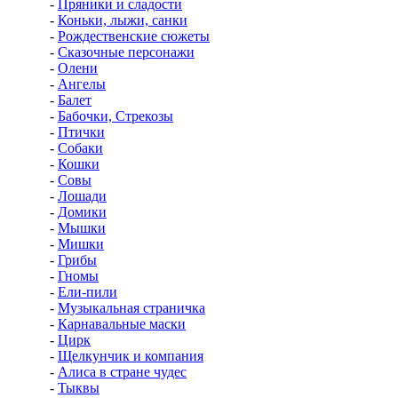
-
Пряники и сладости
-
Коньки, лыжи, санки
-
Рождественские сюжеты
-
Сказочные персонажи
-
Олени
-
Ангелы
-
Балет
-
Бабочки, Стрекозы
-
Птички
-
Собаки
-
Кошки
-
Совы
-
Лошади
-
Домики
-
Мышки
-
Мишки
-
Грибы
-
Гномы
-
Ели-пили
-
Музыкальная страничка
-
Карнавальные маски
-
Цирк
-
Щелкунчик и компания
-
Алиса в стране чудес
-
Тыквы