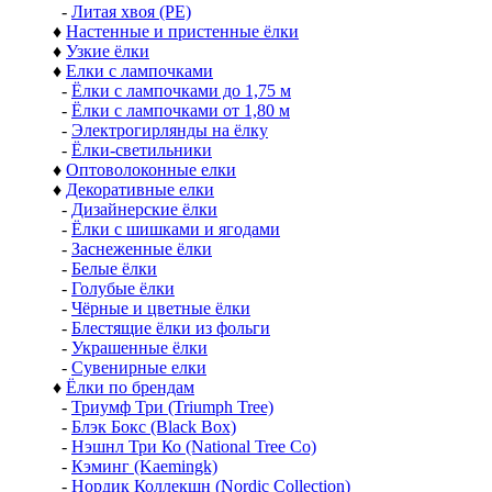
-
Литая хвоя (РЕ)
♦
Настенные и пристенные ёлки
♦
Узкие ёлки
♦
Елки с лампочками
-
Ёлки с лампочками до 1,75 м
-
Ёлки с лампочками от 1,80 м
-
Электрогирлянды на ёлку
-
Ёлки-светильники
♦
Оптоволоконные елки
♦
Декоративные елки
-
Дизайнерские ёлки
-
Ёлки с шишками и ягодами
-
Заснеженные ёлки
-
Белые ёлки
-
Голубые ёлки
-
Чёрные и цветные ёлки
-
Блестящие ёлки из фольги
-
Украшенные ёлки
-
Сувенирные елки
♦
Ёлки по брендам
-
Триумф Три (Triumph Tree)
-
Блэк Бокс (Black Box)
-
Нэшнл Три Ко (National Tree Co)
-
Кэминг (Kaemingk)
-
Нордик Коллекшн (Nordic Collection)