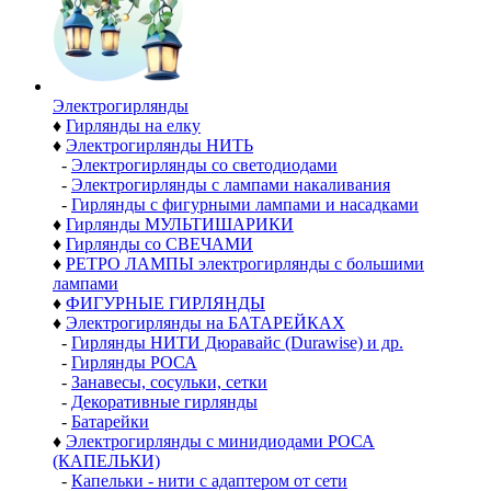
Электро­гирлянды
♦
Гирлянды на елку
♦
Электрогирлянды НИТЬ
-
Электрогирлянды со светодиодами
-
Электрогирлянды с лампами накаливания
-
Гирлянды с фигурными лампами и насадками
♦
Гирлянды МУЛЬТИШАРИКИ
♦
Гирлянды со СВЕЧАМИ
♦
РЕТРО ЛАМПЫ электрогирлянды с большими
лампами
♦
ФИГУРНЫЕ ГИРЛЯНДЫ
♦
Электрогирлянды на БАТАРЕЙКАХ
-
Гирлянды НИТИ Дюравайс (Durawise) и др.
-
Гирлянды РОСА
-
Занавесы, сосульки, сетки
-
Декоративные гирлянды
-
Батарейки
♦
Электрогирлянды с минидиодами РОСА
(КАПЕЛЬКИ)
-
Капельки - нити с адаптером от сети