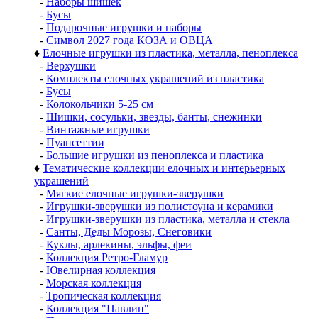
-
Наборы шишек
-
Бусы
-
Подарочные игрушки и наборы
-
Символ 2027 года КОЗА и ОВЦА
♦
Елочные игрушки из пластика, металла, пеноплекса
-
Верхушки
-
Комплекты елочных украшений из пластика
-
Бусы
-
Колокольчики 5-25 см
-
Шишки, сосульки, звезды, банты, снежинки
-
Винтажные игрушки
-
Пуансеттии
-
Большие игрушки из пеноплекса и пластика
♦
Тематические коллекции елочных и интерьерных
украшений
-
Мягкие елочные игрушки-зверушки
-
Игрушки-зверушки из полистоуна и керамики
-
Игрушки-зверушки из пластика, металла и стекла
-
Санты, Деды Морозы, Снеговики
-
Куклы, арлекины, эльфы, феи
-
Коллекция Ретро-Гламур
-
Ювелирная коллекция
-
Морская коллекция
-
Тропическая коллекция
-
Коллекция "Павлин"