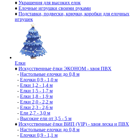
♦
Украшения для высоких елок
♦
Елочные игрушки своими руками
♦
Подставки, подвески, крючки, коробки для елочных
игрушек
Елки
♦
Искусственные ёлки ЭКОНОМ - хвоя ПВХ
-
Настольные елочки до 0,8 м
-
Елочки 0,9 - 1,0 м
-
Елки 1,2 - 1,4 м
-
Елки 1,5 - 1,7 м
-
Елки 1,8 - 1,9 м
-
Елки 2,0 - 2,2 м
-
Елки 2,3 - 2,6 м
-
Ели 2,7 - 3,0 м
-
Высокие ели от 3,5 - 5 м
♦
Искусственные ёлки ВИП (VIP) - хвоя леска и ПВХ
-
Настольные елочки до 0,8 м
-
Елочки 0,9 - 1,1 м