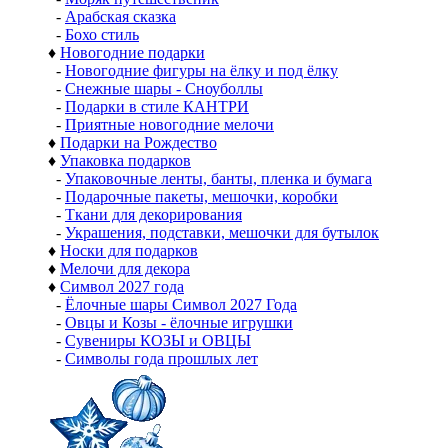
-
Арабская сказка
-
Бохо стиль
♦
Новогодние подарки
-
Новогодние фигуры на ёлку и под ёлку
-
Снежные шары - Сноуболлы
-
Подарки в стиле КАНТРИ
-
Приятные новогодние мелочи
♦
Подарки на Рождество
♦
Упаковка подарков
-
Упаковочные ленты, банты, пленка и бумага
-
Подарочные пакеты, мешочки, коробки
-
Ткани для декорирования
-
Украшения, подставки, мешочки для бутылок
♦
Носки для подарков
♦
Мелочи для декора
♦
Символ 2027 года
-
Ёлочные шары Символ 2027 Года
-
Овцы и Козы - ёлочные игрушки
-
Сувениры КОЗЫ и ОВЦЫ
-
Символы года прошлых лет