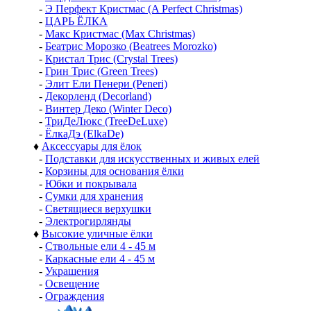
-
Э Перфект Кристмас (A Perfect Christmas)
-
ЦАРЬ ЁЛКА
-
Макс Кристмас (Max Christmas)
-
Беатрис Морозко (Beatrees Morozko)
-
Кристал Трис (Crystal Trees)
-
Грин Трис (Green Trees)
-
Элит Ели Пенери (Peneri)
-
Декорленд (Decorland)
-
Винтер Деко (Winter Deco)
-
ТриДеЛюкс (TreeDeLuxe)
-
ЁлкаДэ (ElkaDe)
♦
Аксессуары для ёлок
-
Подставки для искусственных и живых елей
-
Корзины для основания ёлки
-
Юбки и покрывала
-
Сумки для хранения
-
Светящиеся верхушки
-
Электрогирлянды
♦
Высокие уличные ёлки
-
Ствольные ели 4 - 45 м
-
Каркасные ели 4 - 45 м
-
Украшения
-
Освещение
-
Ограждения