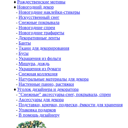
♦
Рождественские мотивы
♦
Новогодний декор
-
Новогодние наклейки-стикеры
-
Искусственный снег
-
Снежные покрывала
-
Новогодние спреи
-
Новогодние трафареты
-
Декоративные ленты
-
Банты
-
Ткани для декорирования
-
Бусы
-
Украшения из фольги
-
Мишура, дождь
-
Украшения из бумаги
-
Снежная коллекция
-
Натуральные материалы для декора
-
Настенные панно, растяжки
♦
Уголок дизайнера и декоратора
-
"Снежные" аксессуары-снег, покрывала, спреи
-
Аксессуары для декора
-
Подставки, крючки, подвески, ёмкости для хранения
-
Упаковка подарков
-
В помощь дизайнеру