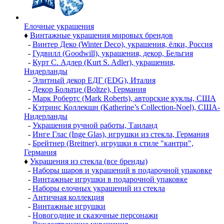
Елочные украшения
♦
Винтажные украшения мировых брендов
-
Винтер Деко (Winter Deco), украшения, ёлки, Россия
-
Гудвилл (Goodwill), украшения, декор, Бельгия
-
Курт С. Адлер (Kurt S. Adler), украшения,
Нидерланды
-
Элитный декор ЕДГ (EDG), Италия
-
Декор Больтце (Boltze), Германия
-
Марк Робертс (Mark Roberts), авторские куклы, США
-
Кэтринс Коллекшн (Katherine’s Collection-Noel), США-
Нидерланды
-
Украшения ручной работы, Таиланд
-
Инге Глас (Inge Glas), игрушки из стекла, Германия
-
Брейтнер (Breitner), игрушки в стиле "кантри",
Германия
♦
Украшения из стекла (все бренды)
-
Наборы шаров и украшений в подарочной упаковке
-
Винтажные игрушки в подарочной упаковке
-
Наборы елочных украшений из стекла
-
Античная коллекция
-
Винтажные игрушки
-
Новогодние и сказочные персонажи