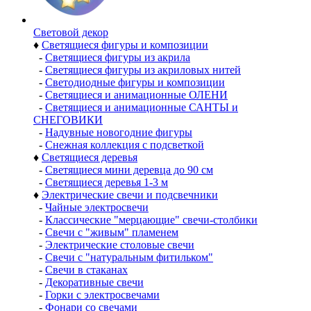
Световой декор
♦
Светящиеся фигуры и композиции
-
Светящиеся фигуры из акрила
-
Светящиеся фигуры из акриловых нитей
-
Светодиодные фигуры и композиции
-
Светящиеся и анимационные ОЛЕНИ
-
Светящиеся и анимационные САНТЫ и
СНЕГОВИКИ
-
Надувные новогодние фигуры
-
Снежная коллекция с подсветкой
♦
Светящиеся деревья
-
Светящиеся мини деревца до 90 см
-
Светящиеся деревья 1-3 м
♦
Электрические свечи и подсвечники
-
Чайные электросвечи
-
Классические "мерцающие" свечи-столбики
-
Свечи с "живым" пламенем
-
Электрические столовые свечи
-
Свечи с "натуральным фитильком"
-
Свечи в стаканах
-
Декоративные свечи
-
Горки с электросвечами
-
Фонари со свечами