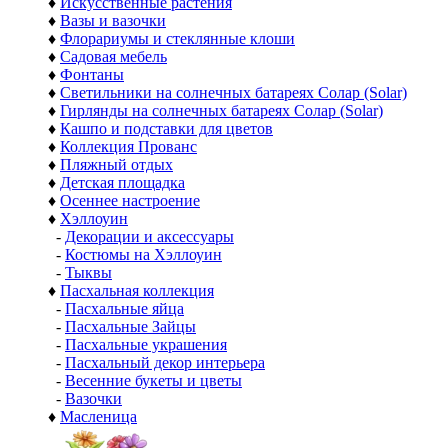
♦
Искусственные растения
♦
Вазы и вазочки
♦
Флорариумы и стеклянные клоши
♦
Садовая мебель
♦
Фонтаны
♦
Светильники на солнечных батареях Солар (Solar)
♦
Гирлянды на солнечных батареях Солар (Solar)
♦
Кашпо и подставки для цветов
♦
Коллекция Прованс
♦
Пляжный отдых
♦
Детская площадка
♦
Осеннее настроение
♦
Хэллоуин
-
Декорации и аксессуары
-
Костюмы на Хэллоуин
-
Тыквы
♦
Пасхальная коллекция
-
Пасхальные яйца
-
Пасхальные Зайцы
-
Пасхальные украшения
-
Пасхальный декор интерьера
-
Весенние букеты и цветы
-
Вазочки
♦
Масленица