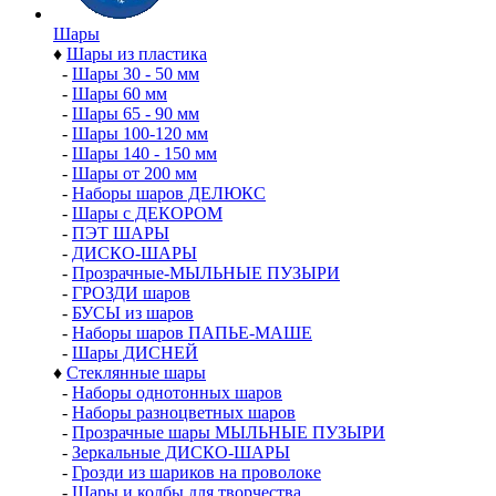
Шары
♦
Шары из пластика
-
Шары 30 - 50 мм
-
Шары 60 мм
-
Шары 65 - 90 мм
-
Шары 100-120 мм
-
Шары 140 - 150 мм
-
Шары от 200 мм
-
Наборы шаров ДЕЛЮКС
-
Шары с ДЕКОРОМ
-
ПЭТ ШАРЫ
-
ДИСКО-ШАРЫ
-
Прозрачные-МЫЛЬНЫЕ ПУЗЫРИ
-
ГРОЗДИ шаров
-
БУСЫ из шаров
-
Наборы шаров ПАПЬЕ-МАШЕ
-
Шары ДИСНЕЙ
♦
Стеклянные шары
-
Наборы однотонных шаров
-
Наборы разноцветных шаров
-
Прозрачные шары МЫЛЬНЫЕ ПУЗЫРИ
-
Зеркальные ДИСКО-ШАРЫ
-
Грозди из шариков на проволоке
-
Шары и колбы для творчества