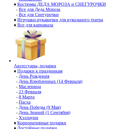
♦
Костюмы ДЕДА МОРОЗА и СНЕГУРОЧКИ
-
Все для Деда Мороза
-
Все для Снегурочки
♦
Игрушки-рукавички для кукольного театра
♦
Все для карнавала
Аксессуары, подарки
♦
Подарки к праздникам
-
День Рождения
-
День Влюбленных (14 Февраля)
-
Масленица
-
23 Февраля
-
8 Марта
-
Пасха
-
День Победы (9 Мая)
-
День Знаний (1 Сентября)
-
Хэллоуин
♦
Корпоративные подарки
♦
Достойные подарки