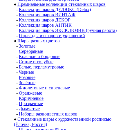
♦
Премиальные коллекции стеклянных шаров
-
Коллекция шаров ДЕЛЮКС (Delux)
-
Коллекция шаров ВИНТАЖ
-
Коллекция шаров ДЕКОР
-
Коллекция шаров АНТИК
-
Коллекция шаров ЭКСКЛЮЗИВ (ручная работа)
-
Гирлянды из шаров и украшений
♦
Шары разных цветов
-
Золотые
-
Серебряные
-
Красные и бордовые
-
Синие и голубые
-
Белые, перламутровые
-
Черные
-
Розовые
-
Зелёные
-
Фиолетовые и сиреневые
-
Оранжевые
-
Коричневые
-
Прозрачные
-
Дымчатые
-
Наборы разноцветных шаров
♦
Стеклянные шары с художественной росписью
(Ёлочка, Россия)
-
Шары диаметром 95 мм