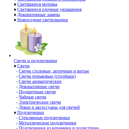
♦
Светящиеся мотивы
♦
Светящиеся елочные украшения
♦
Декоративные лампы
♦
Новогодние светильники
Свечи и подсвечники
♦
Свечи
-
Свечи столовые, античные и витые
-
Свечи пеньковые (столбики)
-
Свечи ароматические
-
Декоративные свечи
-
Подарочные свечи
-
Чайные свечи
-
Электрические свечи
-
Декор и аксессуары для свечей
♦
Подсвечники
-
Стеклянные подсвечники
-
Металлические подсвечники
-
Подсвечники из керамики и полистоуна