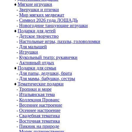
♦
Мягкие игрушки
-
Зверушки и птички
-
Мир мягких медвежат
-
Символ 2026 года ЛОШАДЬ
-
Новогодние танцующие игрушки
♦
Подарки для детей
-
Детское творчество
-
Настольные игры, паззлы, головоломки
-
Для малышей
-
Игрушки
-
Кукольный театр: рукавички
-
Активный отдых
♦
Подарки для семьи
-
Для папы, дедушки, брата
-
Для мамы, бабушки, сестры
♦
Тематические подарки
-
Тропики и море
-
Итальянская тема
-
Коллекция Прованс
-
Весеннее настроение
-
Осеннее настроение
-
Свадебная тематика
-
Восточная тематика
-
Пикник на природе
-
Моряк путешественик