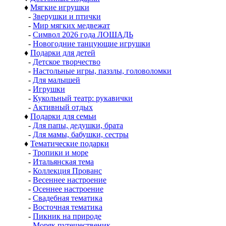
♦
Мягкие игрушки
-
Зверушки и птички
-
Мир мягких медвежат
-
Символ 2026 года ЛОШАДЬ
-
Новогодние танцующие игрушки
♦
Подарки для детей
-
Детское творчество
-
Настольные игры, паззлы, головоломки
-
Для малышей
-
Игрушки
-
Кукольный театр: рукавички
-
Активный отдых
♦
Подарки для семьи
-
Для папы, дедушки, брата
-
Для мамы, бабушки, сестры
♦
Тематические подарки
-
Тропики и море
-
Итальянская тема
-
Коллекция Прованс
-
Весеннее настроение
-
Осеннее настроение
-
Свадебная тематика
-
Восточная тематика
-
Пикник на природе
-
Моряк путешественик