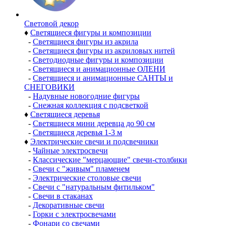
Световой декор
♦
Светящиеся фигуры и композиции
-
Светящиеся фигуры из акрила
-
Светящиеся фигуры из акриловых нитей
-
Светодиодные фигуры и композиции
-
Светящиеся и анимационные ОЛЕНИ
-
Светящиеся и анимационные САНТЫ и
СНЕГОВИКИ
-
Надувные новогодние фигуры
-
Снежная коллекция с подсветкой
♦
Светящиеся деревья
-
Светящиеся мини деревца до 90 см
-
Светящиеся деревья 1-3 м
♦
Электрические свечи и подсвечники
-
Чайные электросвечи
-
Классические "мерцающие" свечи-столбики
-
Свечи с "живым" пламенем
-
Электрические столовые свечи
-
Свечи с "натуральным фитильком"
-
Свечи в стаканах
-
Декоративные свечи
-
Горки с электросвечами
-
Фонари со свечами