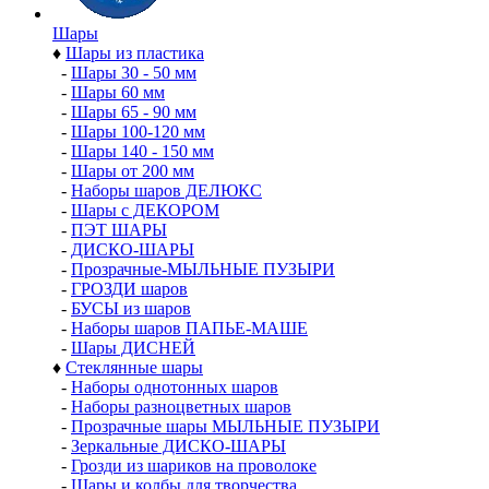
Шары
♦
Шары из пластика
-
Шары 30 - 50 мм
-
Шары 60 мм
-
Шары 65 - 90 мм
-
Шары 100-120 мм
-
Шары 140 - 150 мм
-
Шары от 200 мм
-
Наборы шаров ДЕЛЮКС
-
Шары с ДЕКОРОМ
-
ПЭТ ШАРЫ
-
ДИСКО-ШАРЫ
-
Прозрачные-МЫЛЬНЫЕ ПУЗЫРИ
-
ГРОЗДИ шаров
-
БУСЫ из шаров
-
Наборы шаров ПАПЬЕ-МАШЕ
-
Шары ДИСНЕЙ
♦
Стеклянные шары
-
Наборы однотонных шаров
-
Наборы разноцветных шаров
-
Прозрачные шары МЫЛЬНЫЕ ПУЗЫРИ
-
Зеркальные ДИСКО-ШАРЫ
-
Грозди из шариков на проволоке
-
Шары и колбы для творчества