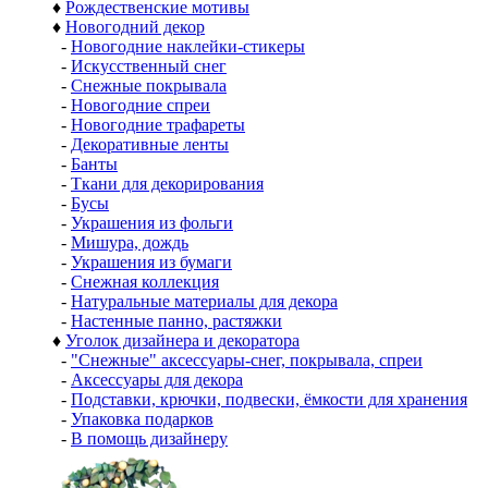
♦
Рождественские мотивы
♦
Новогодний декор
-
Новогодние наклейки-стикеры
-
Искусственный снег
-
Снежные покрывала
-
Новогодние спреи
-
Новогодние трафареты
-
Декоративные ленты
-
Банты
-
Ткани для декорирования
-
Бусы
-
Украшения из фольги
-
Мишура, дождь
-
Украшения из бумаги
-
Снежная коллекция
-
Натуральные материалы для декора
-
Настенные панно, растяжки
♦
Уголок дизайнера и декоратора
-
"Снежные" аксессуары-снег, покрывала, спреи
-
Аксессуары для декора
-
Подставки, крючки, подвески, ёмкости для хранения
-
Упаковка подарков
-
В помощь дизайнеру