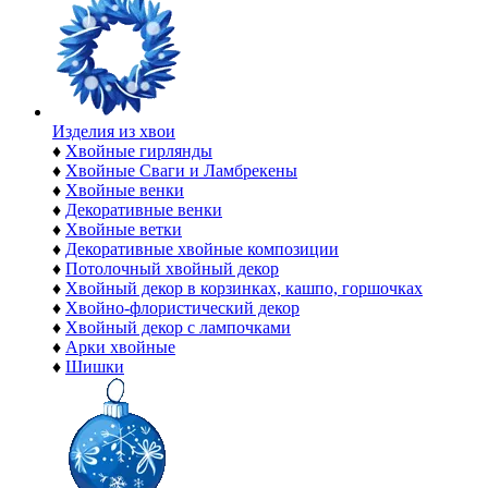
Изделия из хвои
♦
Хвойные гирлянды
♦
Хвойные Сваги и Ламбрекены
♦
Хвойные венки
♦
Декоративные венки
♦
Хвойные ветки
♦
Декоративные хвойные композиции
♦
Потолочный хвойный декор
♦
Хвойный декор в корзинках, кашпо, горшочках
♦
Хвойно-флористический декор
♦
Хвойный декор с лампочками
♦
Арки хвойные
♦
Шишки