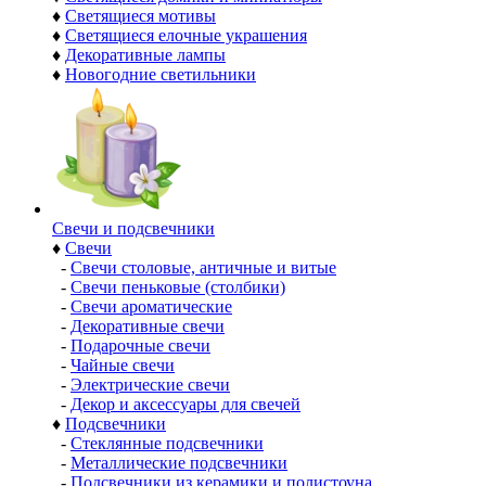
♦
Светящиеся мотивы
♦
Светящиеся елочные украшения
♦
Декоративные лампы
♦
Новогодние светильники
Свечи и подсвечники
♦
Свечи
-
Свечи столовые, античные и витые
-
Свечи пеньковые (столбики)
-
Свечи ароматические
-
Декоративные свечи
-
Подарочные свечи
-
Чайные свечи
-
Электрические свечи
-
Декор и аксессуары для свечей
♦
Подсвечники
-
Стеклянные подсвечники
-
Металлические подсвечники
-
Подсвечники из керамики и полистоуна