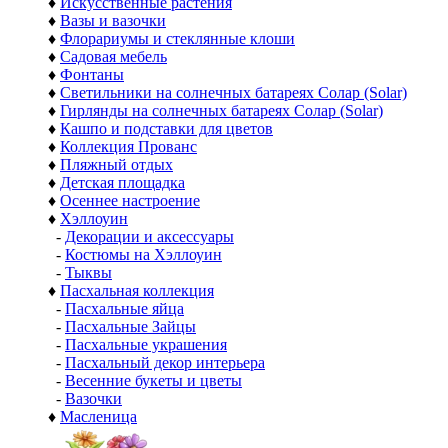
♦
Искусственные растения
♦
Вазы и вазочки
♦
Флорариумы и стеклянные клоши
♦
Садовая мебель
♦
Фонтаны
♦
Светильники на солнечных батареях Солар (Solar)
♦
Гирлянды на солнечных батареях Солар (Solar)
♦
Кашпо и подставки для цветов
♦
Коллекция Прованс
♦
Пляжный отдых
♦
Детская площадка
♦
Осеннее настроение
♦
Хэллоуин
-
Декорации и аксессуары
-
Костюмы на Хэллоуин
-
Тыквы
♦
Пасхальная коллекция
-
Пасхальные яйца
-
Пасхальные Зайцы
-
Пасхальные украшения
-
Пасхальный декор интерьера
-
Весенние букеты и цветы
-
Вазочки
♦
Масленица