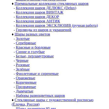
♦
Премиальные коллекции стеклянных шаров
-
Коллекция шаров ДЕЛЮКС (Delux)
-
Коллекция шаров ВИНТАЖ
-
Коллекция шаров ДЕКОР
-
Коллекция шаров АНТИК
-
Коллекция шаров ЭКСКЛЮЗИВ (ручная работа)
-
Гирлянды из шаров и украшений
♦
Шары разных цветов
-
Золотые
-
Серебряные
-
Красные и бордовые
-
Синие и голубые
-
Белые, перламутровые
-
Черные
-
Розовые
-
Зелёные
-
Фиолетовые и сиреневые
-
Оранжевые
-
Коричневые
-
Прозрачные
-
Дымчатые
-
Наборы разноцветных шаров
♦
Стеклянные шары с художественной росписью
(Ёлочка, Россия)
-
Шары диаметром 95 мм