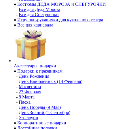
♦
Костюмы ДЕДА МОРОЗА и СНЕГУРОЧКИ
-
Все для Деда Мороза
-
Все для Снегурочки
♦
Игрушки-рукавички для кукольного театра
♦
Все для карнавала
Аксессуары, подарки
♦
Подарки к праздникам
-
День Рождения
-
День Влюбленных (14 Февраля)
-
Масленица
-
23 Февраля
-
8 Марта
-
Пасха
-
День Победы (9 Мая)
-
День Знаний (1 Сентября)
-
Хэллоуин
♦
Корпоративные подарки
♦
Достойные подарки