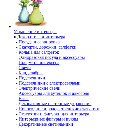
Украшение интерьера
♦
Декор стола и интерьера
-
Посуда и сервировка
-
Скатерти, дорожки, салфетки
-
Кольца для салфеток
-
Одноразовая посуда и аксессуары
-
Предметы интерьера
-
Свечи
-
Канделябры
-
Подсвечники
-
Подсвечники с электросвечами
-
Электрические свечи
-
Аксессуары для бутылок и алкоголя
-
Вазы
-
Декоративные настенные украшения
-
Новогодние и рождественские статуэтки
-
Статуэтки и фигурки для интерьера
-
Интерьерные фигуры и куклы
-
Декоративные светильники