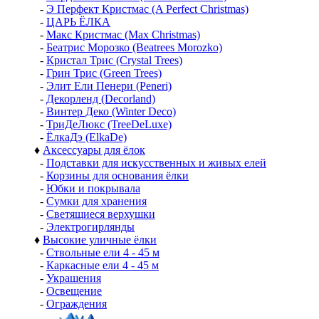
-
Э Перфект Кристмас (A Perfect Christmas)
-
ЦАРЬ ЁЛКА
-
Макс Кристмас (Max Christmas)
-
Беатрис Морозко (Beatrees Morozko)
-
Кристал Трис (Crystal Trees)
-
Грин Трис (Green Trees)
-
Элит Ели Пенери (Peneri)
-
Декорленд (Decorland)
-
Винтер Деко (Winter Deco)
-
ТриДеЛюкс (TreeDeLuxe)
-
ЁлкаДэ (ElkaDe)
♦
Аксессуары для ёлок
-
Подставки для искусственных и живых елей
-
Корзины для основания ёлки
-
Юбки и покрывала
-
Сумки для хранения
-
Светящиеся верхушки
-
Электрогирлянды
♦
Высокие уличные ёлки
-
Ствольные ели 4 - 45 м
-
Каркасные ели 4 - 45 м
-
Украшения
-
Освещение
-
Ограждения