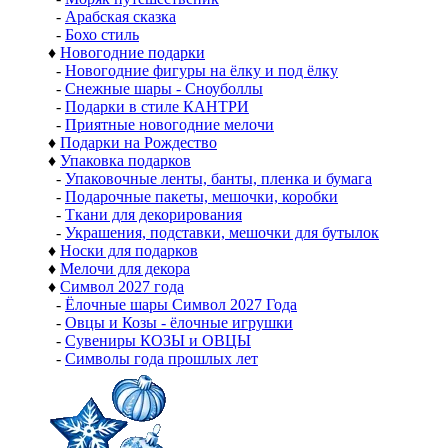
-
Арабская сказка
-
Бохо стиль
♦
Новогодние подарки
-
Новогодние фигуры на ёлку и под ёлку
-
Снежные шары - Сноуболлы
-
Подарки в стиле КАНТРИ
-
Приятные новогодние мелочи
♦
Подарки на Рождество
♦
Упаковка подарков
-
Упаковочные ленты, банты, пленка и бумага
-
Подарочные пакеты, мешочки, коробки
-
Ткани для декорирования
-
Украшения, подставки, мешочки для бутылок
♦
Носки для подарков
♦
Мелочи для декора
♦
Символ 2027 года
-
Ёлочные шары Символ 2027 Года
-
Овцы и Козы - ёлочные игрушки
-
Сувениры КОЗЫ и ОВЦЫ
-
Символы года прошлых лет