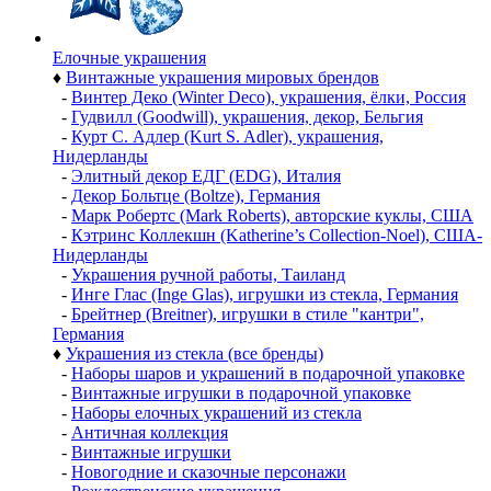
Елочные украшения
♦
Винтажные украшения мировых брендов
-
Винтер Деко (Winter Deco), украшения, ёлки, Россия
-
Гудвилл (Goodwill), украшения, декор, Бельгия
-
Курт С. Адлер (Kurt S. Adler), украшения,
Нидерланды
-
Элитный декор ЕДГ (EDG), Италия
-
Декор Больтце (Boltze), Германия
-
Марк Робертс (Mark Roberts), авторские куклы, США
-
Кэтринс Коллекшн (Katherine’s Collection-Noel), США-
Нидерланды
-
Украшения ручной работы, Таиланд
-
Инге Глас (Inge Glas), игрушки из стекла, Германия
-
Брейтнер (Breitner), игрушки в стиле "кантри",
Германия
♦
Украшения из стекла (все бренды)
-
Наборы шаров и украшений в подарочной упаковке
-
Винтажные игрушки в подарочной упаковке
-
Наборы елочных украшений из стекла
-
Античная коллекция
-
Винтажные игрушки
-
Новогодние и сказочные персонажи