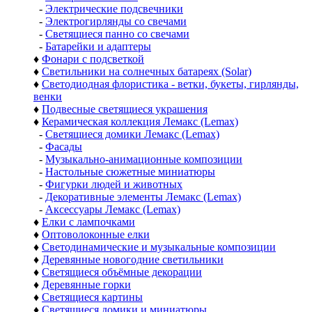
-
Электрические подсвечники
-
Электрогирлянды со свечами
-
Светящиеся панно со свечами
-
Батарейки и адаптеры
♦
Фонари с подсветкой
♦
Светильники на солнечных батареях (Solar)
♦
Светодиодная флористика - ветки, букеты, гирлянды,
венки
♦
Подвесные светящиеся украшения
♦
Керамическая коллекция Лемакс (Lemax)
-
Светящиеся домики Лемакс (Lemax)
-
Фасады
-
Музыкально-анимационные композиции
-
Настольные сюжетные миниатюры
-
Фигурки людей и животных
-
Декоративные элементы Лемакс (Lemax)
-
Аксессуары Лемакс (Lemax)
♦
Елки с лампочками
♦
Оптоволоконные елки
♦
Светодинамические и музыкальные композиции
♦
Деревянные новогодние светильники
♦
Светящиеся объёмные декорации
♦
Деревянные горки
♦
Светящиеся картины
♦
Светящиеся домики и миниатюры