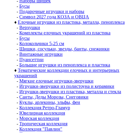
-
Наборы шишек
-
Бусы
-
Подарочные игрушки и наборы
-
Символ 2027 года КОЗА и ОВЦА
♦
Елочные игрушки из пластика, металла, пеноплекса
-
Верхушки
-
Комплекты елочных украшений из пластика
-
Бусы
-
Колокольчики 5-25 см
-
Шишки, сосульки, звезды, банты, снежинки
-
Винтажные игрушки
-
Пуансеттии
-
Большие игрушки из пеноплекса и пластика
♦
Тематические коллекции елочных и интерьерных
украшений
-
Мягкие елочные игрушки-зверушки
-
Игрушки-зверушки из полистоуна и керамики
-
Игрушки-зверушки из пластика, металла и стекла
-
Санты, Деды Морозы, Снеговики
-
Куклы, арлекины, эльфы, феи
-
Коллекция Ретро-Гламур
-
Ювелирная коллекция
-
Морская коллекция
-
Тропическая коллекция
-
Коллекция "Павлин"