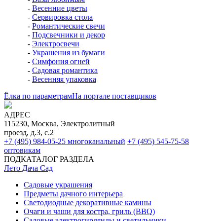
-
Весенние цветы
-
Сервировка стола
-
Романтические свечи
-
Подсвечники и декор
-
Электросвечи
-
Украшения из бумаги
-
Симфония огней
-
Садовая романтика
-
Весенняя упаковка
Ёлка по параметрам
На портале поставщиков
АДРЕС
115230, Москва, Электролитный
проезд, д.3, с.2
+7 (495) 984-05-25
многоканальный
+7 (495) 545-75-58
оптовикам
ПОДКАТАЛОГ РАЗДЕЛА
Лето Дача Сад
Садовые украшения
Предметы дачного интерьера
Светодиодные декоративные камины
Очаги и чаши для костра, гриль (BBQ)
Садовые электрогирлянды и светильники