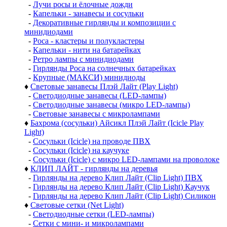
-
Лучи росы и ёлочные дожди
-
Капельки - занавесы и сосульки
-
Декоративные гирлянды и композиции с
минидиодами
-
Роса - кластеры и полукластеры
-
Капельки - нити на батарейках
-
Ретро лампы с минидиодами
-
Гирлянды Роса на солнечных батарейках
-
Крупные (МАКСИ) минидиоды
♦
Световые занавесы Плэй Лайт (Play Light)
-
Светодиодные занавесы (LED-лампы)
-
Светодиодные занавесы (микро LED-лампы)
-
Световые занавесы с микролампами
♦
Бахрома (сосульки) Айсикл Плэй Лайт (Icicle Play
Light)
-
Сосульки (Icicle) на проводе ПВХ
-
Сосульки (Icicle) на каучуке
-
Сосульки (Icicle) с микро LED-лампами на проволоке
♦
КЛИП ЛАЙТ - гирлянды на деревья
-
Гирлянды на дерево Клип Лайт (Clip Light) ПВХ
-
Гирлянды на дерево Клип Лайт (Clip Light) Каучук
-
Гирлянды на дерево Клип Лайт (Clip Light) Силикон
♦
Световые сетки (Net Light)
-
Светодиодные сетки (LED-лампы)
-
Сетки с мини- и микролампами