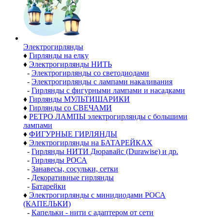
Электро­гирлянды
♦
Гирлянды на елку
♦
Электрогирлянды НИТЬ
-
Электрогирлянды со светодиодами
-
Электрогирлянды с лампами накаливания
-
Гирлянды с фигурными лампами и насадками
♦
Гирлянды МУЛЬТИШАРИКИ
♦
Гирлянды со СВЕЧАМИ
♦
РЕТРО ЛАМПЫ электрогирлянды с большими
лампами
♦
ФИГУРНЫЕ ГИРЛЯНДЫ
♦
Электрогирлянды на БАТАРЕЙКАХ
-
Гирлянды НИТИ Дюравайс (Durawise) и др.
-
Гирлянды РОСА
-
Занавесы, сосульки, сетки
-
Декоративные гирлянды
-
Батарейки
♦
Электрогирлянды с минидиодами РОСА
(КАПЕЛЬКИ)
-
Капельки - нити с адаптером от сети