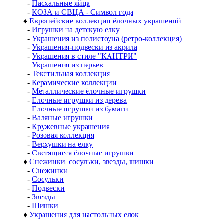
-
Пасхальные яйца
-
КОЗА и ОВЦА - Символ года
♦
Европейские коллекции ёлочных украшений
-
Игрушки на детскую елку
-
Украшения из полистоуна (ретро-коллекция)
-
Украшения-подвески из акрила
-
Украшения в стиле "КАНТРИ"
-
Украшения из перьев
-
Текстильная коллекция
-
Керамические коллекции
-
Металлические ёлочные игрушки
-
Елочные игрушки из дерева
-
Елочные игрушки из бумаги
-
Валяные игрушки
-
Кружевные украшения
-
Розовая коллекция
-
Верхушки на елку
-
Светящиеся ёлочные игрушки
♦
Снежинки, сосульки, звезды, шишки
-
Снежинки
-
Сосульки
-
Подвески
-
Звезды
-
Шишки
♦
Украшения для настольных елок