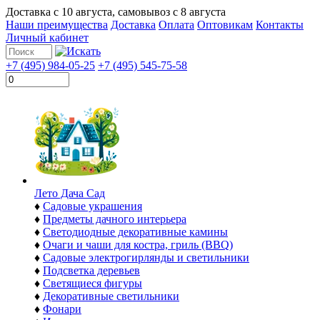
Доставка с
10 августа
, самовывоз с
8 августа
Наши преимущества
Доставка
Оплата
Оптовикам
Контакты
Личный кабинет
+7 (495) 984-05-25
+7 (495) 545-75-58
Лето Дача Сад
♦
Садовые украшения
♦
Предметы дачного интерьера
♦
Светодиодные декоративные камины
♦
Очаги и чаши для костра, гриль (BBQ)
♦
Садовые электрогирлянды и светильники
♦
Подсветка деревьев
♦
Светящиеся фигуры
♦
Декоративные светильники
♦
Фонари