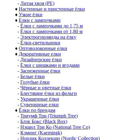
-
Литая хвоя (РЕ)
♦
Настенные и пристенные ёлки
♦
Узкие ёлки
♦
Елки с лампочками
-
Ёлки с лампочками до 1,75 м
-
Ёлки с лампочками от 1,80 м
-
Электрогирлянды на ёлку
-
Ёлки-светильники
♦
Оптоволоконные елки
♦
Декоративные елки
-
Дизайнерские ёлки
-
Ёлки с шишками и ягодами
-
Заснеженные ёлки
-
Белые ёлки
-
Голубые ёлки
-
Чёрные и цветные ёлки
-
Блестящие ёлки из фольги
-
Украшенные ёлки
-
Сувенирные елки
♦
Ёлки по брендам
-
Триумф Три (Triumph Tree)
-
Блэк Бокс (Black Box)
-
Нэшнл Три Ко (National Tree Co)
-
Кэминг (Kaemingk)
-
Нордик Коллекшн (Nordic Collection)