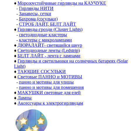
♦
Морозоустойчивые гирлянды на КАУЧУКЕ
-
Гирлянды НИТИ
-
Занавесы, сетки
-
Бахрома (сосульки)
-
СТРОБ ЛАЙТ, БЕЛТ ЛАЙТ
♦
Гирлянды-грозди (Cluster Lights)
-
светодиодные кластеры
-
кластеры с микролампами
♦
ДЮРАЛАЙТ- светящийся шнур
♦
Светодиодные ленты (Ledstrip)
♦
БЕЛТ ЛАЙТ - лента с лампами
♦
Гирлянды и светильники на солнечных батареях (Solar
Light)
♦
ТАЮЩИЕ СОСУЛЬКИ
♦
Световые ПАННО и МОТИВЫ
-
панно и мотивы для улицы
-
панно и мотивы для помещения
♦
МАКУШКИ световые для елей
♦
Лампы
♦
Аксессуары к электрогирляндам