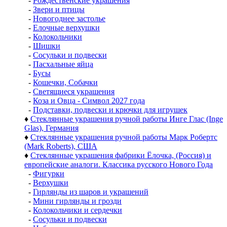
-
Рождественские украшения
-
Звери и птицы
-
Новогоднее застолье
-
Елочные верхушки
-
Колокольчики
-
Шишки
-
Сосульки и подвески
-
Пасхальные яйца
-
Бусы
-
Кошечки, Собачки
-
Светящиеся украшения
-
Коза и Овца - Символ 2027 года
-
Подставки, подвески и крючки для игрушек
♦
Стеклянные украшения ручной работы Инге Глас (Inge
Glas), Германия
♦
Стеклянные украшения ручной работы Марк Робертс
(Mark Roberts), США
♦
Стеклянные украшения фабрики Ёлочка, (Россия) и
европейские аналоги. Классика русского Нового Года
-
Фигурки
-
Верхушки
-
Гирлянды из шаров и украшений
-
Мини гирлянды и грозди
-
Колокольчики и сердечки
-
Сосульки и подвески