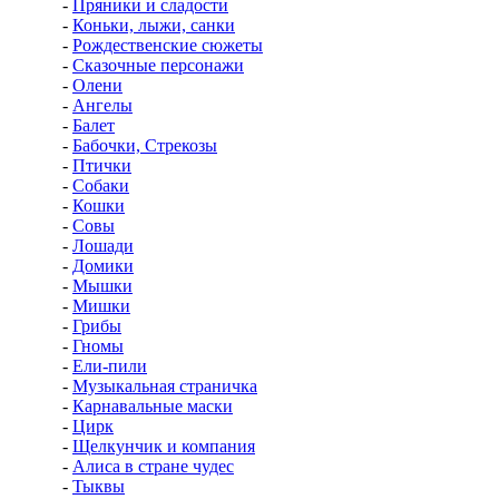
-
Пряники и сладости
-
Коньки, лыжи, санки
-
Рождественские сюжеты
-
Сказочные персонажи
-
Олени
-
Ангелы
-
Балет
-
Бабочки, Стрекозы
-
Птички
-
Собаки
-
Кошки
-
Совы
-
Лошади
-
Домики
-
Мышки
-
Мишки
-
Грибы
-
Гномы
-
Ели-пили
-
Музыкальная страничка
-
Карнавальные маски
-
Цирк
-
Щелкунчик и компания
-
Алиса в стране чудес
-
Тыквы