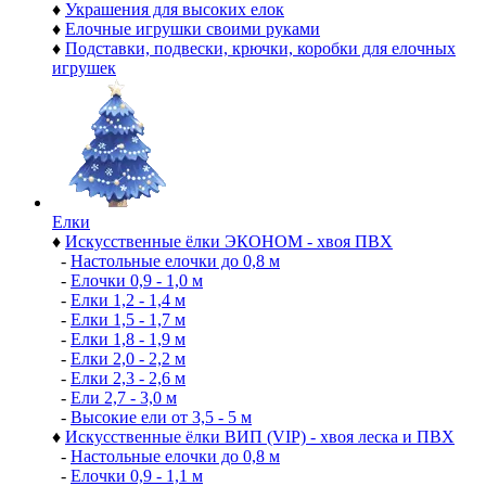
♦
Украшения для высоких елок
♦
Елочные игрушки своими руками
♦
Подставки, подвески, крючки, коробки для елочных
игрушек
Елки
♦
Искусственные ёлки ЭКОНОМ - хвоя ПВХ
-
Настольные елочки до 0,8 м
-
Елочки 0,9 - 1,0 м
-
Елки 1,2 - 1,4 м
-
Елки 1,5 - 1,7 м
-
Елки 1,8 - 1,9 м
-
Елки 2,0 - 2,2 м
-
Елки 2,3 - 2,6 м
-
Ели 2,7 - 3,0 м
-
Высокие ели от 3,5 - 5 м
♦
Искусственные ёлки ВИП (VIP) - хвоя леска и ПВХ
-
Настольные елочки до 0,8 м
-
Елочки 0,9 - 1,1 м