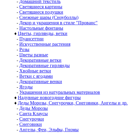
-
Домашний текстиль
-
Светящиеся картины
-
Светящиеся подушки
-
Снежные шары (Сноуболлы)
-
Декор и украшения в стиле "Прованс"
-
Настольные фонтаны
♦
Цветы, гирлянды, ветки
-
Пуансеттии
-
Искусственные растения
-
Розы
-
Цветы разные
-
Декоративные ветки
-
Декоративные гирлянды
-
Хвойные ветки
-
Ветки с ягодами
-
Декоративные венки
-
Ягоды
-
Украшения из натуральных материалов
♦
Надувные новогодние фигуры
♦
Деды Морозы, Снегурочки, Снеговики, Ангелы и др.
-
Деды Морозы
-
Санта Клаусы
-
Снегурочки
-
Снеговики
-
Ангелы, Феи, Эльфы, Гномы