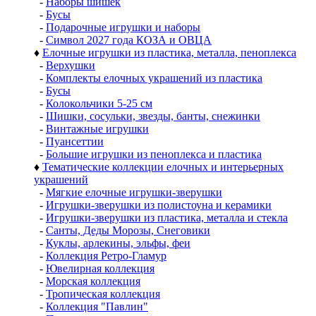
-
Наборы шишек
-
Бусы
-
Подарочные игрушки и наборы
-
Символ 2027 года КОЗА и ОВЦА
♦
Елочные игрушки из пластика, металла, пеноплекса
-
Верхушки
-
Комплекты елочных украшений из пластика
-
Бусы
-
Колокольчики 5-25 см
-
Шишки, сосульки, звезды, банты, снежинки
-
Винтажные игрушки
-
Пуансеттии
-
Большие игрушки из пеноплекса и пластика
♦
Тематические коллекции елочных и интерьерных
украшений
-
Мягкие елочные игрушки-зверушки
-
Игрушки-зверушки из полистоуна и керамики
-
Игрушки-зверушки из пластика, металла и стекла
-
Санты, Деды Морозы, Снеговики
-
Куклы, арлекины, эльфы, феи
-
Коллекция Ретро-Гламур
-
Ювелирная коллекция
-
Морская коллекция
-
Тропическая коллекция
-
Коллекция "Павлин"