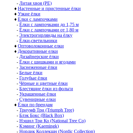
-
Литая хвоя (РЕ)
♦
Настенные и пристенные ёлки
♦
Узкие ёлки
♦
Елки с лампочками
-
Ёлки с лампочками до 1,75 м
-
Ёлки с лампочками от 1,80 м
-
Электрогирлянды на ёлку
-
Ёлки-светильники
♦
Оптоволоконные елки
♦
Декоративные елки
-
Дизайнерские ёлки
-
Ёлки с шишками и ягодами
-
Заснеженные ёлки
-
Белые ёлки
-
Голубые ёлки
-
Чёрные и цветные ёлки
-
Блестящие ёлки из фольги
-
Украшенные ёлки
-
Сувенирные елки
♦
Ёлки по брендам
-
Триумф Три (Triumph Tree)
-
Блэк Бокс (Black Box)
-
Нэшнл Три Ко (National Tree Co)
-
Кэминг (Kaemingk)
-
Нордик Коллекшн (Nordic Collection)