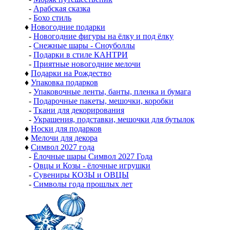
-
Арабская сказка
-
Бохо стиль
♦
Новогодние подарки
-
Новогодние фигуры на ёлку и под ёлку
-
Снежные шары - Сноуболлы
-
Подарки в стиле КАНТРИ
-
Приятные новогодние мелочи
♦
Подарки на Рождество
♦
Упаковка подарков
-
Упаковочные ленты, банты, пленка и бумага
-
Подарочные пакеты, мешочки, коробки
-
Ткани для декорирования
-
Украшения, подставки, мешочки для бутылок
♦
Носки для подарков
♦
Мелочи для декора
♦
Символ 2027 года
-
Ёлочные шары Символ 2027 Года
-
Овцы и Козы - ёлочные игрушки
-
Сувениры КОЗЫ и ОВЦЫ
-
Символы года прошлых лет