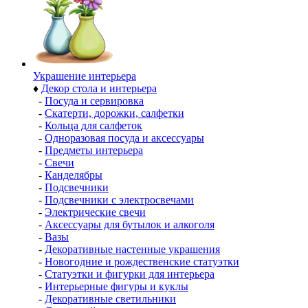
Украшение интерьера
♦
Декор стола и интерьера
-
Посуда и сервировка
-
Скатерти, дорожки, салфетки
-
Кольца для салфеток
-
Одноразовая посуда и аксессуары
-
Предметы интерьера
-
Свечи
-
Канделябры
-
Подсвечники
-
Подсвечники с электросвечами
-
Электрические свечи
-
Аксессуары для бутылок и алкоголя
-
Вазы
-
Декоративные настенные украшения
-
Новогодние и рождественские статуэтки
-
Статуэтки и фигурки для интерьера
-
Интерьерные фигуры и куклы
-
Декоративные светильники