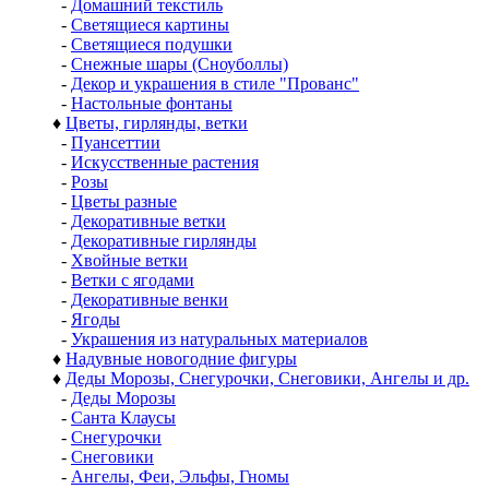
-
Домашний текстиль
-
Светящиеся картины
-
Светящиеся подушки
-
Снежные шары (Сноуболлы)
-
Декор и украшения в стиле "Прованс"
-
Настольные фонтаны
♦
Цветы, гирлянды, ветки
-
Пуансеттии
-
Искусственные растения
-
Розы
-
Цветы разные
-
Декоративные ветки
-
Декоративные гирлянды
-
Хвойные ветки
-
Ветки с ягодами
-
Декоративные венки
-
Ягоды
-
Украшения из натуральных материалов
♦
Надувные новогодние фигуры
♦
Деды Морозы, Снегурочки, Снеговики, Ангелы и др.
-
Деды Морозы
-
Санта Клаусы
-
Снегурочки
-
Снеговики
-
Ангелы, Феи, Эльфы, Гномы