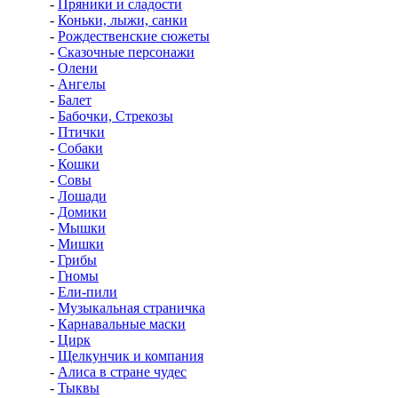
-
Пряники и сладости
-
Коньки, лыжи, санки
-
Рождественские сюжеты
-
Сказочные персонажи
-
Олени
-
Ангелы
-
Балет
-
Бабочки, Стрекозы
-
Птички
-
Собаки
-
Кошки
-
Совы
-
Лошади
-
Домики
-
Мышки
-
Мишки
-
Грибы
-
Гномы
-
Ели-пили
-
Музыкальная страничка
-
Карнавальные маски
-
Цирк
-
Щелкунчик и компания
-
Алиса в стране чудес
-
Тыквы