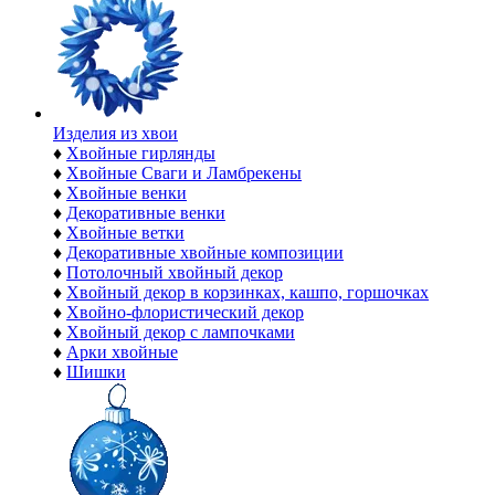
Изделия из хвои
♦
Хвойные гирлянды
♦
Хвойные Сваги и Ламбрекены
♦
Хвойные венки
♦
Декоративные венки
♦
Хвойные ветки
♦
Декоративные хвойные композиции
♦
Потолочный хвойный декор
♦
Хвойный декор в корзинках, кашпо, горшочках
♦
Хвойно-флористический декор
♦
Хвойный декор с лампочками
♦
Арки хвойные
♦
Шишки