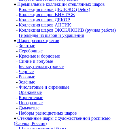
♦
Премиальные коллекции стеклянных шаров
-
Коллекция шаров ДЕЛЮКС (Delux)
-
Коллекция шаров ВИНТАЖ
-
Коллекция шаров ДЕКОР
-
Коллекция шаров АНТИК
-
Коллекция шаров ЭКСКЛЮЗИВ (ручная работа)
-
Гирлянды из шаров и украшений
♦
Шары разных цветов
-
Золотые
-
Серебряные
-
Красные и бордовые
-
Синие и голубые
-
Белые, перламутровые
-
Черные
-
Розовые
-
Зелёные
-
Фиолетовые и сиреневые
-
Оранжевые
-
Коричневые
-
Прозрачные
-
Дымчатые
-
Наборы разноцветных шаров
♦
Стеклянные шары с художественной росписью
(Ёлочка, Россия)
-
Шары диаметром 95 мм