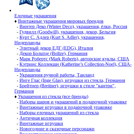
Елочные украшения
♦
Винтажные украшения мировых брендов
-
Винтер Деко (Winter Deco), украшения, ёлки, Россия
-
Гудвилл (Goodwill), украшения, декор, Бельгия
-
Курт С. Адлер (Kurt S. Adler), украшения,
Нидерланды
-
Элитный декор ЕДГ (EDG), Италия
-
Декор Больтце (Boltze), Германия
-
Марк Робертс (Mark Roberts), авторские куклы, США
-
Кэтринс Коллекшн (Katherine’s Collection-Noel), США-
Нидерланды
-
Украшения ручной работы, Таиланд
-
Инге Глас (Inge Glas), игрушки из стекла, Германия
-
Брейтнер (Breitner), игрушки в стиле "кантри",
Германия
♦
Украшения из стекла (все бренды)
-
Наборы шаров и украшений в подарочной упаковке
-
Винтажные игрушки в подарочной упаковке
-
Наборы елочных украшений из стекла
-
Античная коллекция
-
Винтажные игрушки
-
Новогодние и сказочные персонажи