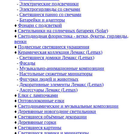
-
Электрические подсвечники
-
Электрогирлянды со свечами
-
Светящиеся панно со свечами
-
Батарейки и адаптеры
♦
Фонари с подсветкой
♦
Светильники на солнечных батареях (Solar)
♦
Светодиодная флористика - ветки, букеты, гирлянды,
венки
♦
Подвесные светящиеся украшения
♦
Керамическая коллекция Лемакс (Lemax)
-
Светящиеся домики Лемакс (Lemax)
-
Фасады
-
Музыкально-анимационные композиции
-
Настольные сюжетные миниатюры
-
Фигурки людей и животных
-
Декоративные элементы Лемакс (Lemax)
-
Аксессуары Лемакс (Lemax)
♦
Елки с лампочками
♦
Оптоволоконные елки
♦
Светодинамические и музыкальные композиции
♦
Деревянные новогодние светильники
♦
Светящиеся объёмные декорации
♦
Деревянные горки
♦
Светящиеся картины
♦
Светящиеся домики и миниатюры