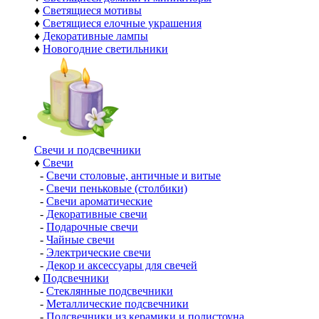
♦
Светящиеся мотивы
♦
Светящиеся елочные украшения
♦
Декоративные лампы
♦
Новогодние светильники
Свечи и подсвечники
♦
Свечи
-
Свечи столовые, античные и витые
-
Свечи пеньковые (столбики)
-
Свечи ароматические
-
Декоративные свечи
-
Подарочные свечи
-
Чайные свечи
-
Электрические свечи
-
Декор и аксессуары для свечей
♦
Подсвечники
-
Стеклянные подсвечники
-
Металлические подсвечники
-
Подсвечники из керамики и полистоуна