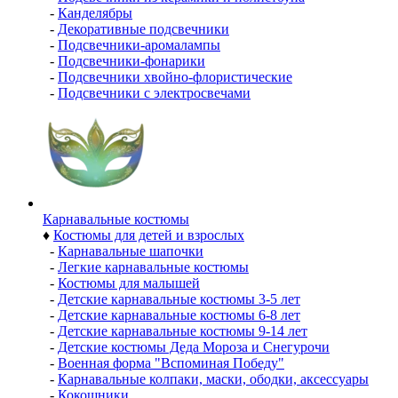
-
Канделябры
-
Декоративные подсвечники
-
Подсвечники-аромалампы
-
Подсвечники-фонарики
-
Подсвечники хвойно-флористические
-
Подсвечники с электросвечами
Карнавальные костюмы
♦
Костюмы для детей и взрослых
-
Карнавальные шапочки
-
Легкие карнавальные костюмы
-
Костюмы для малышей
-
Детские карнавальные костюмы 3-5 лет
-
Детские карнавальные костюмы 6-8 лет
-
Детские карнавальные костюмы 9-14 лет
-
Детские костюмы Деда Мороза и Снегурочи
-
Военная форма "Вспоминая Победу"
-
Карнавальные колпаки, маски, ободки, аксессуары
-
Кокошники