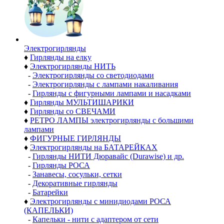
Электро­гирлянды
♦
Гирлянды на елку
♦
Электрогирлянды НИТЬ
-
Электрогирлянды со светодиодами
-
Электрогирлянды с лампами накаливания
-
Гирлянды с фигурными лампами и насадками
♦
Гирлянды МУЛЬТИШАРИКИ
♦
Гирлянды со СВЕЧАМИ
♦
РЕТРО ЛАМПЫ электрогирлянды с большими
лампами
♦
ФИГУРНЫЕ ГИРЛЯНДЫ
♦
Электрогирлянды на БАТАРЕЙКАХ
-
Гирлянды НИТИ Дюравайс (Durawise) и др.
-
Гирлянды РОСА
-
Занавесы, сосульки, сетки
-
Декоративные гирлянды
-
Батарейки
♦
Электрогирлянды с минидиодами РОСА
(КАПЕЛЬКИ)
-
Капельки - нити с адаптером от сети