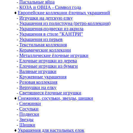
-
Пасхальные яйца
-
КОЗА и ОВЦА - Символ года
♦
Европейские коллекции ёлочных украшений
-
Игрушки на детскую елку
-
Украшения из полистоуна (ретро-коллекция)
-
Украшения-подвески из акрила
-
Украшения в стиле "КАНТРИ"
-
Украшения из перьев
-
Текстильная коллекция
-
Керамические коллекции
-
Металлические ёлочные игрушки
-
Елочные игрушки из дерева
-
Елочные игрушки из бумаги
-
Валяные игрушки
-
Кружевные украшения
-
Розовая коллекция
-
Верхушки на елку
-
Светящиеся ёлочные игрушки
♦
Снежинки, сосульки, звезды, шишки
-
Снежинки
-
Сосульки
-
Подвески
-
Звезды
-
Шишки
♦
Украшения для настольных елок