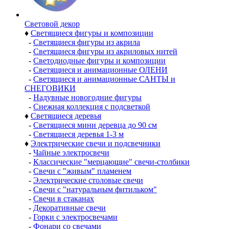
Световой декор
♦
Светящиеся фигуры и композиции
-
Светящиеся фигуры из акрила
-
Светящиеся фигуры из акриловых нитей
-
Светодиодные фигуры и композиции
-
Светящиеся и анимационные ОЛЕНИ
-
Светящиеся и анимационные САНТЫ и
СНЕГОВИКИ
-
Надувные новогодние фигуры
-
Снежная коллекция с подсветкой
♦
Светящиеся деревья
-
Светящиеся мини деревца до 90 см
-
Светящиеся деревья 1-3 м
♦
Электрические свечи и подсвечники
-
Чайные электросвечи
-
Классические "мерцающие" свечи-столбики
-
Свечи с "живым" пламенем
-
Электрические столовые свечи
-
Свечи с "натуральным фитильком"
-
Свечи в стаканах
-
Декоративные свечи
-
Горки с электросвечами
-
Фонари со свечами