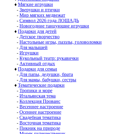
♦
Мягкие игрушки
-
Зверушки и птички
-
Мир мягких медвежат
-
Символ 2026 года ЛОШАДЬ
-
Новогодние танцующие игрушки
♦
Подарки для детей
-
Детское творчество
-
Настольные игры, паззлы, головоломки
-
Для малышей
-
Игрушки
-
Кукольный театр: рукавички
-
Активный отдых
♦
Подарки для семьи
-
Для папы, дедушки, брата
-
Для мамы, бабушки, сестры
♦
Тематические подарки
-
Тропики и море
-
Итальянская тема
-
Коллекция Прованс
-
Весеннее настроение
-
Осеннее настроение
-
Свадебная тематика
-
Восточная тематика
-
Пикник на природе
-
Моряк путешественик