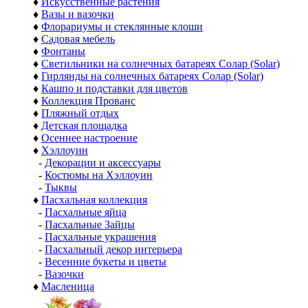
♦
Искусственные растения
♦
Вазы и вазочки
♦
Флорариумы и стеклянные клоши
♦
Садовая мебель
♦
Фонтаны
♦
Светильники на солнечных батареях Солар (Solar)
♦
Гирлянды на солнечных батареях Солар (Solar)
♦
Кашпо и подставки для цветов
♦
Коллекция Прованс
♦
Пляжный отдых
♦
Детская площадка
♦
Осеннее настроение
♦
Хэллоуин
-
Декорации и аксессуары
-
Костюмы на Хэллоуин
-
Тыквы
♦
Пасхальная коллекция
-
Пасхальные яйца
-
Пасхальные Зайцы
-
Пасхальные украшения
-
Пасхальный декор интерьера
-
Весенние букеты и цветы
-
Вазочки
♦
Масленица