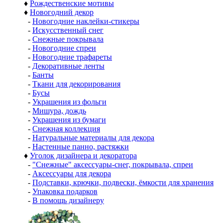
♦
Рождественские мотивы
♦
Новогодний декор
-
Новогодние наклейки-стикеры
-
Искусственный снег
-
Снежные покрывала
-
Новогодние спреи
-
Новогодние трафареты
-
Декоративные ленты
-
Банты
-
Ткани для декорирования
-
Бусы
-
Украшения из фольги
-
Мишура, дождь
-
Украшения из бумаги
-
Снежная коллекция
-
Натуральные материалы для декора
-
Настенные панно, растяжки
♦
Уголок дизайнера и декоратора
-
"Снежные" аксессуары-снег, покрывала, спреи
-
Аксессуары для декора
-
Подставки, крючки, подвески, ёмкости для хранения
-
Упаковка подарков
-
В помощь дизайнеру