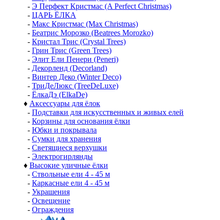
-
Э Перфект Кристмас (A Perfect Christmas)
-
ЦАРЬ ЁЛКА
-
Макс Кристмас (Max Christmas)
-
Беатрис Морозко (Beatrees Morozko)
-
Кристал Трис (Crystal Trees)
-
Грин Трис (Green Trees)
-
Элит Ели Пенери (Peneri)
-
Декорленд (Decorland)
-
Винтер Деко (Winter Deco)
-
ТриДеЛюкс (TreeDeLuxe)
-
ЁлкаДэ (ElkaDe)
♦
Аксессуары для ёлок
-
Подставки для искусственных и живых елей
-
Корзины для основания ёлки
-
Юбки и покрывала
-
Сумки для хранения
-
Светящиеся верхушки
-
Электрогирлянды
♦
Высокие уличные ёлки
-
Ствольные ели 4 - 45 м
-
Каркасные ели 4 - 45 м
-
Украшения
-
Освещение
-
Ограждения