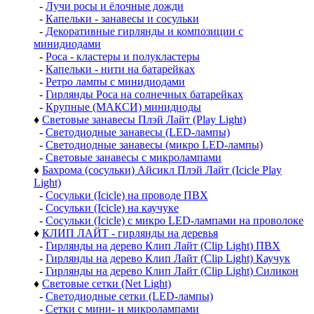
-
Лучи росы и ёлочные дожди
-
Капельки - занавесы и сосульки
-
Декоративные гирлянды и композиции с
минидиодами
-
Роса - кластеры и полукластеры
-
Капельки - нити на батарейках
-
Ретро лампы с минидиодами
-
Гирлянды Роса на солнечных батарейках
-
Крупные (МАКСИ) минидиоды
♦
Световые занавесы Плэй Лайт (Play Light)
-
Светодиодные занавесы (LED-лампы)
-
Светодиодные занавесы (микро LED-лампы)
-
Световые занавесы с микролампами
♦
Бахрома (сосульки) Айсикл Плэй Лайт (Icicle Play
Light)
-
Сосульки (Icicle) на проводе ПВХ
-
Сосульки (Icicle) на каучуке
-
Сосульки (Icicle) с микро LED-лампами на проволоке
♦
КЛИП ЛАЙТ - гирлянды на деревья
-
Гирлянды на дерево Клип Лайт (Clip Light) ПВХ
-
Гирлянды на дерево Клип Лайт (Clip Light) Каучук
-
Гирлянды на дерево Клип Лайт (Clip Light) Силикон
♦
Световые сетки (Net Light)
-
Светодиодные сетки (LED-лампы)
-
Сетки с мини- и микролампами