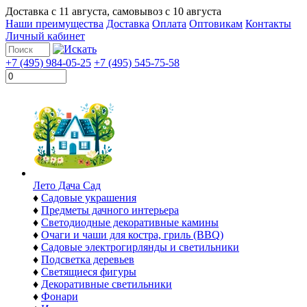
Доставка с
11 августа
, самовывоз с
10 августа
Наши преимущества
Доставка
Оплата
Оптовикам
Контакты
Личный кабинет
+7 (495) 984-05-25
+7 (495) 545-75-58
Лето Дача Сад
♦
Садовые украшения
♦
Предметы дачного интерьера
♦
Светодиодные декоративные камины
♦
Очаги и чаши для костра, гриль (BBQ)
♦
Садовые электрогирлянды и светильники
♦
Подсветка деревьев
♦
Светящиеся фигуры
♦
Декоративные светильники
♦
Фонари