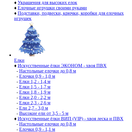
♦
Украшения для высоких елок
♦
Елочные игрушки своими руками
♦
Подставки, подвески, крючки, коробки для елочных
игрушек
Елки
♦
Искусственные ёлки ЭКОНОМ - хвоя ПВХ
-
Настольные елочки до 0,8 м
-
Елочки 0,9 - 1,0 м
-
Елки 1,2 - 1,4 м
-
Елки 1,5 - 1,7 м
-
Елки 1,8 - 1,9 м
-
Елки 2,0 - 2,2 м
-
Елки 2,3 - 2,6 м
-
Ели 2,7 - 3,0 м
-
Высокие ели от 3,5 - 5 м
♦
Искусственные ёлки ВИП (VIP) - хвоя леска и ПВХ
-
Настольные елочки до 0,8 м
-
Елочки 0,9 - 1,1 м