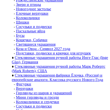
-
Рождественские украшения
-
Звери и птицы
-
Новогоднее застолье
-
Елочные верхушки
-
Колокольчики
-
Шишки
-
Сосульки и подвески
-
Пасхальные яйца
-
Бусы
-
Кошечки, Собачки
-
Светящиеся украшения
-
Коза и Овца - Символ 2027 года
-
Подставки, подвески и крючки для игрушек
♦
Стеклянные украшения ручной работы Инге Глас (Inge
Glas), Германия
♦
Стеклянные украшения ручной работы Марк Робертс
(Mark Roberts), США
♦
Стеклянные украшения фабрики Ёлочка, (Россия) и
европейские аналоги. Классика русского Нового Года
-
Фигурки
-
Верхушки
-
Гирлянды из шаров и украшений
-
Мини гирлянды и грозди
-
Колокольчики и сердечки
-
Сосульки и подвески