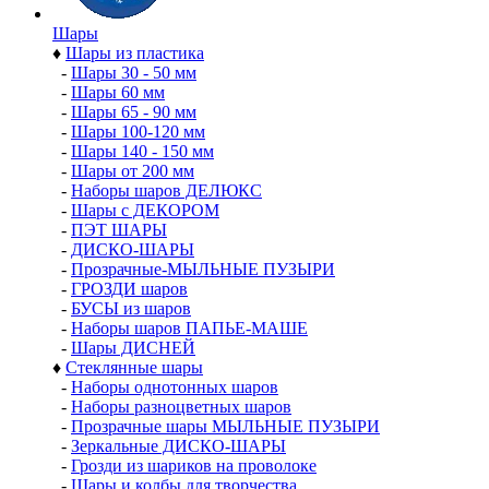
Шары
♦
Шары из пластика
-
Шары 30 - 50 мм
-
Шары 60 мм
-
Шары 65 - 90 мм
-
Шары 100-120 мм
-
Шары 140 - 150 мм
-
Шары от 200 мм
-
Наборы шаров ДЕЛЮКС
-
Шары с ДЕКОРОМ
-
ПЭТ ШАРЫ
-
ДИСКО-ШАРЫ
-
Прозрачные-МЫЛЬНЫЕ ПУЗЫРИ
-
ГРОЗДИ шаров
-
БУСЫ из шаров
-
Наборы шаров ПАПЬЕ-МАШЕ
-
Шары ДИСНЕЙ
♦
Стеклянные шары
-
Наборы однотонных шаров
-
Наборы разноцветных шаров
-
Прозрачные шары МЫЛЬНЫЕ ПУЗЫРИ
-
Зеркальные ДИСКО-ШАРЫ
-
Грозди из шариков на проволоке
-
Шары и колбы для творчества