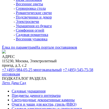
-
Весенние цветы
-
Сервировка стола
-
Романтические свечи
-
Подсвечники и декор
-
Электросвечи
-
Украшения из бумаги
-
Симфония огней
-
Садовая романтика
-
Весенняя упаковка
Ёлка по параметрам
На портале поставщиков
АДРЕС
115230, Москва, Электролитный
проезд, д.3, с.2
+7 (495) 984-05-25
многоканальный
+7 (495) 545-75-58
оптовикам
ПОДКАТАЛОГ РАЗДЕЛА
Лето Дача Сад
Садовые украшения
Предметы дачного интерьера
Светодиодные декоративные камины
Очаги и чаши для костра, гриль (BBQ)
Садовые электрогирлянды и светильники