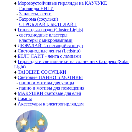
♦
Морозоустойчивые гирлянды на КАУЧУКЕ
-
Гирлянды НИТИ
-
Занавесы, сетки
-
Бахрома (сосульки)
-
СТРОБ ЛАЙТ, БЕЛТ ЛАЙТ
♦
Гирлянды-грозди (Cluster Lights)
-
светодиодные кластеры
-
кластеры с микролампами
♦
ДЮРАЛАЙТ- светящийся шнур
♦
Светодиодные ленты (Ledstrip)
♦
БЕЛТ ЛАЙТ - лента с лампами
♦
Гирлянды и светильники на солнечных батареях (Solar
Light)
♦
ТАЮЩИЕ СОСУЛЬКИ
♦
Световые ПАННО и МОТИВЫ
-
панно и мотивы для улицы
-
панно и мотивы для помещения
♦
МАКУШКИ световые для елей
♦
Лампы
♦
Аксессуары к электрогирляндам