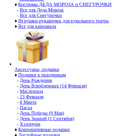
♦
Костюмы ДЕДА МОРОЗА и СНЕГУРОЧКИ
-
Все для Деда Мороза
-
Все для Снегурочки
♦
Игрушки-рукавички для кукольного театра
♦
Все для карнавала
Аксессуары, подарки
♦
Подарки к праздникам
-
День Рождения
-
День Влюбленных (14 Февраля)
-
Масленица
-
23 Февраля
-
8 Марта
-
Пасха
-
День Победы (9 Мая)
-
День Знаний (1 Сентября)
-
Хэллоуин
♦
Корпоративные подарки
♦
Достойные подарки