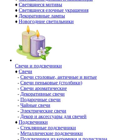
♦
Светящиеся мотивы
♦
Светящиеся елочные украшения
♦
Декоративные лампы
♦
Новогодние светильники
Свечи и подсвечники
♦
Свечи
-
Свечи столовые, античные и витые
-
Свечи пеньковые (столбики)
-
Свечи ароматические
-
Декоративные свечи
-
Подарочные свечи
-
Чайные свечи
-
Электрические свечи
-
Декор и аксессуары для свечей
♦
Подсвечники
-
Стеклянные подсвечники
-
Металлические подсвечники
-
Подсвечники из керамики и полистоуна