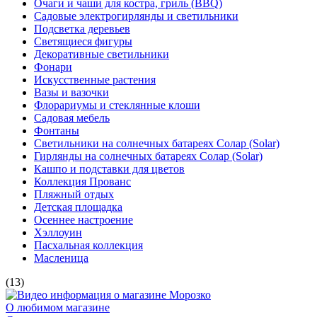
-
Весенние цветы
-
Сервировка стола
-
Романтические свечи
-
Подсвечники и декор
-
Электросвечи
-
Украшения из бумаги
-
Симфония огней
-
Садовая романтика
-
Весенняя упаковка
Ёлка по параметрам
На портале поставщиков
АДРЕС
115230, Москва, Электролитный
проезд, д.3, с.2
+7 (495) 984-05-25
многоканальный
+7 (495) 545-75-58
оптовикам
ПОДКАТАЛОГ РАЗДЕЛА
Лето Дача Сад
Садовые украшения
Предметы дачного интерьера
Светодиодные декоративные камины
Очаги и чаши для костра, гриль (BBQ)
Садовые электрогирлянды и светильники