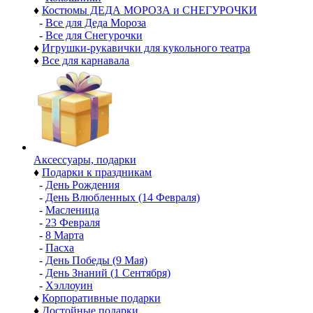
♦
Костюмы ДЕДА МОРОЗА и СНЕГУРОЧКИ
-
Все для Деда Мороза
-
Все для Снегурочки
♦
Игрушки-рукавички для кукольного театра
♦
Все для карнавала
Аксессуары, подарки
♦
Подарки к праздникам
-
День Рождения
-
День Влюбленных (14 Февраля)
-
Масленица
-
23 Февраля
-
8 Марта
-
Пасха
-
День Победы (9 Мая)
-
День Знаний (1 Сентября)
-
Хэллоуин
♦
Корпоративные подарки
♦
Достойные подарки