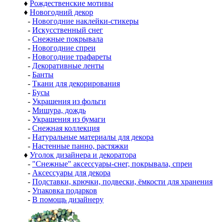
♦
Рождественские мотивы
♦
Новогодний декор
-
Новогодние наклейки-стикеры
-
Искусственный снег
-
Снежные покрывала
-
Новогодние спреи
-
Новогодние трафареты
-
Декоративные ленты
-
Банты
-
Ткани для декорирования
-
Бусы
-
Украшения из фольги
-
Мишура, дождь
-
Украшения из бумаги
-
Снежная коллекция
-
Натуральные материалы для декора
-
Настенные панно, растяжки
♦
Уголок дизайнера и декоратора
-
"Снежные" аксессуары-снег, покрывала, спреи
-
Аксессуары для декора
-
Подставки, крючки, подвески, ёмкости для хранения
-
Упаковка подарков
-
В помощь дизайнеру