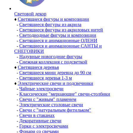
Световой декор
♦
Светящиеся фигуры и композиции
-
Светящиеся фигуры из акрила
-
Светящиеся фигуры из акриловых нитей
-
Светодиодные фигуры и композиции
-
Светящиеся и анимационные ОЛЕНИ
-
Светящиеся и анимационные САНТЫ и
СНЕГОВИКИ
-
Надувные новогодние фигуры
-
Снежная коллекция с подсветкой
♦
Светящиеся деревья
-
Светящиеся мини деревца до 90 см
-
Светящиеся деревья 1-3 м
♦
Электрические свечи и подсвечники
-
Чайные электросвечи
-
Классические "мерцающие" свечи-столбики
-
Свечи с "живым" пламенем
-
Электрические столовые свечи
-
Свечи с "натуральным фитильком"
-
Свечи в стаканах
-
Декоративные свечи
-
Горки с электросвечами
-
Фонари со свечами