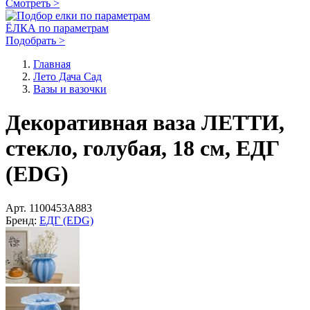
Подсветка деревьев
Светящиеся фигуры
Декоративные светильники
Фонари
Искусственные растения
Вазы и вазочки
Флорариумы и стеклянные клоши
Садовая мебель
Фонтаны
Светильники на солнечных батареях Солар (Solar)
Гирлянды на солнечных батареях Солар (Solar)
Кашпо и подставки для цветов
Коллекция Прованс
Пляжный отдых
Детская площадка
Осеннее настроение
Хэллоуин
Пасхальная коллекция
Масленица
(13)
О любимом магазине
Смотреть >