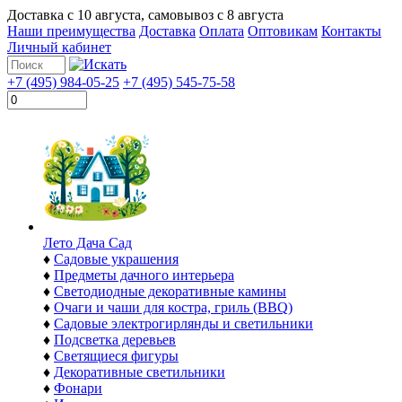
Доставка с
10 августа
, самовывоз с
8 августа
Наши преимущества
Доставка
Оплата
Оптовикам
Контакты
Личный кабинет
+7 (495) 984-05-25
+7 (495) 545-75-58
Лето Дача Сад
♦
Садовые украшения
♦
Предметы дачного интерьера
♦
Светодиодные декоративные камины
♦
Очаги и чаши для костра, гриль (BBQ)
♦
Садовые электрогирлянды и светильники
♦
Подсветка деревьев
♦
Светящиеся фигуры
♦
Декоративные светильники
♦
Фонари