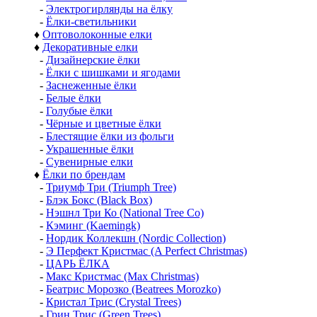
-
Литая хвоя (РЕ)
♦
Настенные и пристенные ёлки
♦
Узкие ёлки
♦
Елки с лампочками
-
Ёлки с лампочками до 1,75 м
-
Ёлки с лампочками от 1,80 м
-
Электрогирлянды на ёлку
-
Ёлки-светильники
♦
Оптоволоконные елки
♦
Декоративные елки
-
Дизайнерские ёлки
-
Ёлки с шишками и ягодами
-
Заснеженные ёлки
-
Белые ёлки
-
Голубые ёлки
-
Чёрные и цветные ёлки
-
Блестящие ёлки из фольги
-
Украшенные ёлки
-
Сувенирные елки
♦
Ёлки по брендам
-
Триумф Три (Triumph Tree)
-
Блэк Бокс (Black Box)
-
Нэшнл Три Ко (National Tree Co)
-
Кэминг (Kaemingk)
-
Нордик Коллекшн (Nordic Collection)