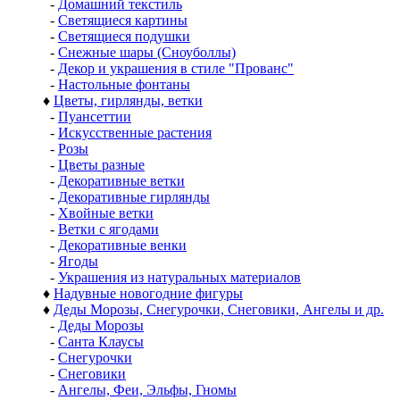
-
Домашний текстиль
-
Светящиеся картины
-
Светящиеся подушки
-
Снежные шары (Сноуболлы)
-
Декор и украшения в стиле "Прованс"
-
Настольные фонтаны
♦
Цветы, гирлянды, ветки
-
Пуансеттии
-
Искусственные растения
-
Розы
-
Цветы разные
-
Декоративные ветки
-
Декоративные гирлянды
-
Хвойные ветки
-
Ветки с ягодами
-
Декоративные венки
-
Ягоды
-
Украшения из натуральных материалов
♦
Надувные новогодние фигуры
♦
Деды Морозы, Снегурочки, Снеговики, Ангелы и др.
-
Деды Морозы
-
Санта Клаусы
-
Снегурочки
-
Снеговики
-
Ангелы, Феи, Эльфы, Гномы