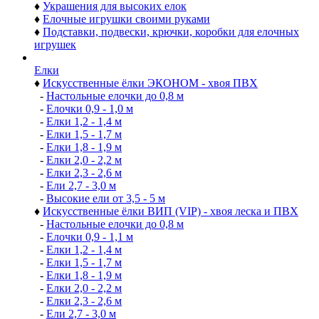
♦
Украшения для высоких елок
♦
Елочные игрушки своими руками
♦
Подставки, подвески, крючки, коробки для елочных
игрушек
Елки
♦
Искусственные ёлки ЭКОНОМ - хвоя ПВХ
-
Настольные елочки до 0,8 м
-
Елочки 0,9 - 1,0 м
-
Елки 1,2 - 1,4 м
-
Елки 1,5 - 1,7 м
-
Елки 1,8 - 1,9 м
-
Елки 2,0 - 2,2 м
-
Елки 2,3 - 2,6 м
-
Ели 2,7 - 3,0 м
-
Высокие ели от 3,5 - 5 м
♦
Искусственные ёлки ВИП (VIP) - хвоя леска и ПВХ
-
Настольные елочки до 0,8 м
-
Елочки 0,9 - 1,1 м