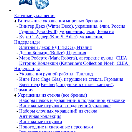
Елочные украшения
♦
Винтажные украшения мировых брендов
-
Винтер Деко (Winter Deco), украшения, ёлки, Россия
-
Гудвилл (Goodwill), украшения, декор, Бельгия
-
Курт С. Адлер (Kurt S. Adler), украшения,
Нидерланды
-
Элитный декор ЕДГ (EDG), Италия
-
Декор Больтце (Boltze), Германия
-
Марк Робертс (Mark Roberts), авторские куклы, США
-
Кэтринс Коллекшн (Katherine’s Collection-Noel), США-
Нидерланды
-
Украшения ручной работы, Таиланд
-
Инге Глас (Inge Glas), игрушки из стекла, Германия
-
Брейтнер (Breitner), игрушки в стиле "кантри",
Германия
♦
Украшения из стекла (все бренды)
-
Наборы шаров и украшений в подарочной упаковке
-
Винтажные игрушки в подарочной упаковке
-
Наборы елочных украшений из стекла
-
Античная коллекция
-
Винтажные игрушки
-
Новогодние и сказочные персонажи