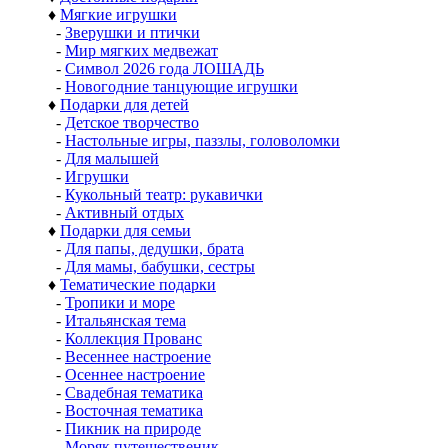
♦
Мягкие игрушки
-
Зверушки и птички
-
Мир мягких медвежат
-
Символ 2026 года ЛОШАДЬ
-
Новогодние танцующие игрушки
♦
Подарки для детей
-
Детское творчество
-
Настольные игры, паззлы, головоломки
-
Для малышей
-
Игрушки
-
Кукольный театр: рукавички
-
Активный отдых
♦
Подарки для семьи
-
Для папы, дедушки, брата
-
Для мамы, бабушки, сестры
♦
Тематические подарки
-
Тропики и море
-
Итальянская тема
-
Коллекция Прованс
-
Весеннее настроение
-
Осеннее настроение
-
Свадебная тематика
-
Восточная тематика
-
Пикник на природе
-
Моряк путешественик