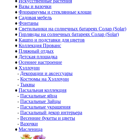
♦
Искусственные растения
♦
Вазы и вазочки
♦
Флорариумы и стеклянные клоши
♦
Садовая мебель
♦
Фонтаны
♦
Светильники на солнечных батареях Солар (Solar)
♦
Гирлянды на солнечных батареях Солар (Solar)
♦
Кашпо и подставки для цветов
♦
Коллекция Прованс
♦
Пляжный отдых
♦
Детская площадка
♦
Осеннее настроение
♦
Хэллоуин
-
Декорации и аксессуары
-
Костюмы на Хэллоуин
-
Тыквы
♦
Пасхальная коллекция
-
Пасхальные яйца
-
Пасхальные Зайцы
-
Пасхальные украшения
-
Пасхальный декор интерьера
-
Весенние букеты и цветы
-
Вазочки
♦
Масленица