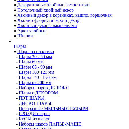
Изделия из хвои
♦
Хвойные гирлянды
♦
Хвойные Сваги и Ламбрекены
♦
Хвойные венки
♦
Декоративные венки
♦
Хвойные ветки
♦
Декоративные хвойные композиции
♦
Потолочный хвойный декор
♦
Хвойный декор в корзинках, кашпо, горшочках
♦
Хвойно-флористический декор
♦
Хвойный декор с лампочками
♦
Арки хвойные
♦
Шишки