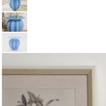
ЁЛКА по параметрам
Подобрать >
Главная
Лето Дача Сад
Вазы и вазочки
Декоративная ваза ЛЕТТИ,
стекло, голубая, 18 см, ЕДГ
(EDG)
Арт.
1100453A883
Бренд:
ЕДГ (EDG)