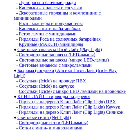
-
Лучи росы и ёлочные дожди
-
Капельки - занавесы и сосульки
-
Декоративные гирлянды и композиции с
минидиодами
-
Роса - кластеры и полукластеры
-
Капельки - нити на батарейках
-
Ретро лампы с минидиодами
-
Гирлянды Роса на солнечных батарейках
-
Крупные (МАКСИ) минидиоды
♦
Световые занавесы Плэй Лайт (Play Light)
-
Светодиодные занавесы (LED-лампы)
-
Светодиодные занавесы (микро LED-лампы)
-
Световые занавесы с микролампами
♦
Бахрома (сосульки) Айсикл Плэй Лайт (Icicle Play
Light)
-
Сосульки (Icicle) на проводе ПВХ
-
Сосульки (Icicle) на каучуке
-
Сосульки (Icicle) с микро LED-лампами на проволоке
♦
КЛИП ЛАЙТ - гирлянды на деревья
-
Гирлянды на дерево Клип Лайт (Clip Light) ПВХ
-
Гирлянды на дерево Клип Лайт (Clip Light) Каучук
-
Гирлянды на дерево Клип Лайт (Clip Light) Силикон
♦
Световые сетки (Net Light)
-
Светодиодные сетки (LED-лампы)
-
Сетки с мини- и микролампами