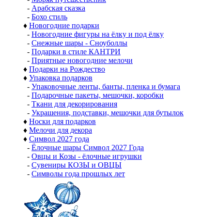
-
Арабская сказка
-
Бохо стиль
♦
Новогодние подарки
-
Новогодние фигуры на ёлку и под ёлку
-
Снежные шары - Сноуболлы
-
Подарки в стиле КАНТРИ
-
Приятные новогодние мелочи
♦
Подарки на Рождество
♦
Упаковка подарков
-
Упаковочные ленты, банты, пленка и бумага
-
Подарочные пакеты, мешочки, коробки
-
Ткани для декорирования
-
Украшения, подставки, мешочки для бутылок
♦
Носки для подарков
♦
Мелочи для декора
♦
Символ 2027 года
-
Ёлочные шары Символ 2027 Года
-
Овцы и Козы - ёлочные игрушки
-
Сувениры КОЗЫ и ОВЦЫ
-
Символы года прошлых лет