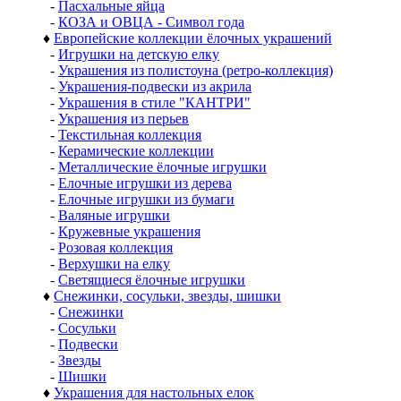
-
Пасхальные яйца
-
КОЗА и ОВЦА - Символ года
♦
Европейские коллекции ёлочных украшений
-
Игрушки на детскую елку
-
Украшения из полистоуна (ретро-коллекция)
-
Украшения-подвески из акрила
-
Украшения в стиле "КАНТРИ"
-
Украшения из перьев
-
Текстильная коллекция
-
Керамические коллекции
-
Металлические ёлочные игрушки
-
Елочные игрушки из дерева
-
Елочные игрушки из бумаги
-
Валяные игрушки
-
Кружевные украшения
-
Розовая коллекция
-
Верхушки на елку
-
Светящиеся ёлочные игрушки
♦
Снежинки, сосульки, звезды, шишки
-
Снежинки
-
Сосульки
-
Подвески
-
Звезды
-
Шишки
♦
Украшения для настольных елок