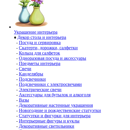
Украшение интерьера
♦
Декор стола и интерьера
-
Посуда и сервировка
-
Скатерти, дорожки, салфетки
-
Кольца для салфеток
-
Одноразовая посуда и аксессуары
-
Предметы интерьера
-
Свечи
-
Канделябры
-
Подсвечники
-
Подсвечники с электросвечами
-
Электрические свечи
-
Аксессуары для бутылок и алкоголя
-
Вазы
-
Декоративные настенные украшения
-
Новогодние и рождественские статуэтки
-
Статуэтки и фигурки для интерьера
-
Интерьерные фигуры и куклы
-
Декоративные светильники