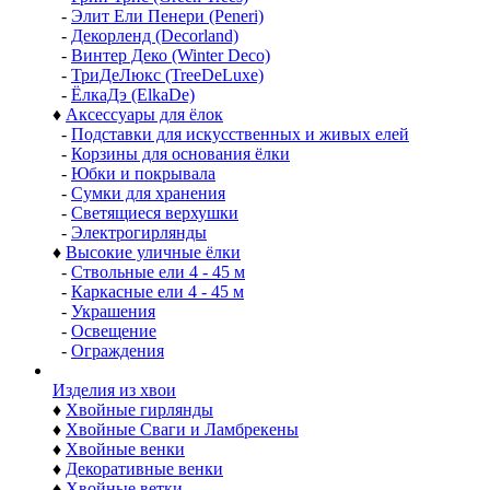
-
Э Перфект Кристмас (A Perfect Christmas)
-
ЦАРЬ ЁЛКА
-
Макс Кристмас (Max Christmas)
-
Беатрис Морозко (Beatrees Morozko)
-
Кристал Трис (Crystal Trees)
-
Грин Трис (Green Trees)
-
Элит Ели Пенери (Peneri)
-
Декорленд (Decorland)
-
Винтер Деко (Winter Deco)
-
ТриДеЛюкс (TreeDeLuxe)
-
ЁлкаДэ (ElkaDe)
♦
Аксессуары для ёлок
-
Подставки для искусственных и живых елей
-
Корзины для основания ёлки
-
Юбки и покрывала
-
Сумки для хранения
-
Светящиеся верхушки
-
Электрогирлянды
♦
Высокие уличные ёлки
-
Ствольные ели 4 - 45 м
-
Каркасные ели 4 - 45 м
-
Украшения
-
Освещение
-
Ограждения