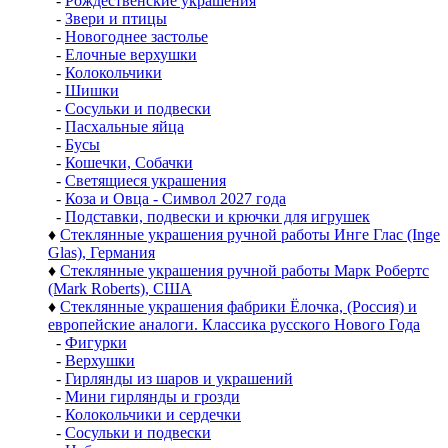
-
Рождественские украшения
-
Звери и птицы
-
Новогоднее застолье
-
Елочные верхушки
-
Колокольчики
-
Шишки
-
Сосульки и подвески
-
Пасхальные яйца
-
Бусы
-
Кошечки, Собачки
-
Светящиеся украшения
-
Коза и Овца - Символ 2027 года
-
Подставки, подвески и крючки для игрушек
♦
Стеклянные украшения ручной работы Инге Глас (Inge
Glas), Германия
♦
Стеклянные украшения ручной работы Марк Робертс
(Mark Roberts), США
♦
Стеклянные украшения фабрики Ёлочка, (Россия) и
европейские аналоги. Классика русского Нового Года
-
Фигурки
-
Верхушки
-
Гирлянды из шаров и украшений
-
Мини гирлянды и грозди
-
Колокольчики и сердечки
-
Сосульки и подвески