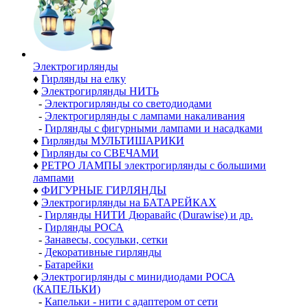
Электро­гирлянды
♦
Гирлянды на елку
♦
Электрогирлянды НИТЬ
-
Электрогирлянды со светодиодами
-
Электрогирлянды с лампами накаливания
-
Гирлянды с фигурными лампами и насадками
♦
Гирлянды МУЛЬТИШАРИКИ
♦
Гирлянды со СВЕЧАМИ
♦
РЕТРО ЛАМПЫ электрогирлянды с большими
лампами
♦
ФИГУРНЫЕ ГИРЛЯНДЫ
♦
Электрогирлянды на БАТАРЕЙКАХ
-
Гирлянды НИТИ Дюравайс (Durawise) и др.
-
Гирлянды РОСА
-
Занавесы, сосульки, сетки
-
Декоративные гирлянды
-
Батарейки
♦
Электрогирлянды с минидиодами РОСА
(КАПЕЛЬКИ)
-
Капельки - нити с адаптером от сети