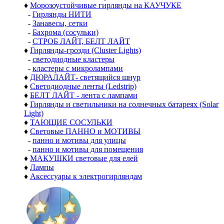
♦
Морозоустойчивые гирлянды на КАУЧУКЕ
-
Гирлянды НИТИ
-
Занавесы, сетки
-
Бахрома (сосульки)
-
СТРОБ ЛАЙТ, БЕЛТ ЛАЙТ
♦
Гирлянды-грозди (Cluster Lights)
-
светодиодные кластеры
-
кластеры с микролампами
♦
ДЮРАЛАЙТ- светящийся шнур
♦
Светодиодные ленты (Ledstrip)
♦
БЕЛТ ЛАЙТ - лента с лампами
♦
Гирлянды и светильники на солнечных батареях (Solar
Light)
♦
ТАЮЩИЕ СОСУЛЬКИ
♦
Световые ПАННО и МОТИВЫ
-
панно и мотивы для улицы
-
панно и мотивы для помещения
♦
МАКУШКИ световые для елей
♦
Лампы
♦
Аксессуары к электрогирляндам