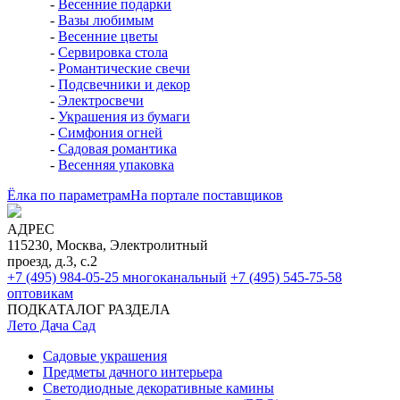
-
Шары диаметром 85 мм
-
Шары диаметром 75 мм
-
Шары диаметром 60 мм
-
Шары диаметром 115 мм
♦
Наборы расписных стеклянных шаров (Ёлочка,
Россия)
-
Шары 85 мм по 4 шт.
-
Шары 75 мм по 4 шт.
-
Шары 62 мм по 4 и 5 шт.
-
Шары 50 мм по 6 шт.
♦
Наборы стеклянных шаров с верхушками (Елочка,
Россия)
♦
Стеклянные шары с композициями
♦
Подставки, подвески, крючки, коробки для шаров
Весеннее настроение
♦
Весеннее настроение
-
Весенние подарки
-
Вазы любимым