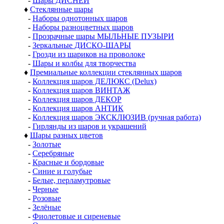
Шары
♦
Шары из пластика
-
Шары 30 - 50 мм
-
Шары 60 мм
-
Шары 65 - 90 мм
-
Шары 100-120 мм
-
Шары 140 - 150 мм
-
Шары от 200 мм
-
Наборы шаров ДЕЛЮКС
-
Шары с ДЕКОРОМ
-
ПЭТ ШАРЫ
-
ДИСКО-ШАРЫ
-
Прозрачные-МЫЛЬНЫЕ ПУЗЫРИ
-
ГРОЗДИ шаров
-
БУСЫ из шаров
-
Наборы шаров ПАПЬЕ-МАШЕ
-
Шары ДИСНЕЙ
♦
Стеклянные шары
-
Наборы однотонных шаров
-
Наборы разноцветных шаров
-
Прозрачные шары МЫЛЬНЫЕ ПУЗЫРИ
-
Зеркальные ДИСКО-ШАРЫ
-
Грозди из шариков на проволоке
-
Шары и колбы для творчества