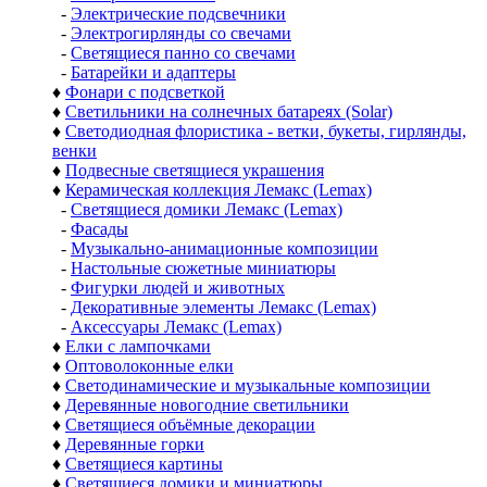
-
Электрические подсвечники
-
Электрогирлянды со свечами
-
Светящиеся панно со свечами
-
Батарейки и адаптеры
♦
Фонари с подсветкой
♦
Светильники на солнечных батареях (Solar)
♦
Светодиодная флористика - ветки, букеты, гирлянды,
венки
♦
Подвесные светящиеся украшения
♦
Керамическая коллекция Лемакс (Lemax)
-
Светящиеся домики Лемакс (Lemax)
-
Фасады
-
Музыкально-анимационные композиции
-
Настольные сюжетные миниатюры
-
Фигурки людей и животных
-
Декоративные элементы Лемакс (Lemax)
-
Аксессуары Лемакс (Lemax)
♦
Елки с лампочками
♦
Оптоволоконные елки
♦
Светодинамические и музыкальные композиции
♦
Деревянные новогодние светильники
♦
Светящиеся объёмные декорации
♦
Деревянные горки
♦
Светящиеся картины
♦
Светящиеся домики и миниатюры