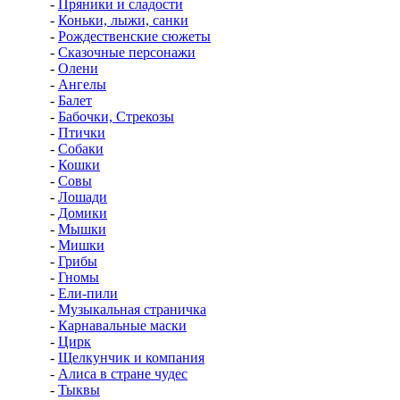
-
Пряники и сладости
-
Коньки, лыжи, санки
-
Рождественские сюжеты
-
Сказочные персонажи
-
Олени
-
Ангелы
-
Балет
-
Бабочки, Стрекозы
-
Птички
-
Собаки
-
Кошки
-
Совы
-
Лошади
-
Домики
-
Мышки
-
Мишки
-
Грибы
-
Гномы
-
Ели-пили
-
Музыкальная страничка
-
Карнавальные маски
-
Цирк
-
Щелкунчик и компания
-
Алиса в стране чудес
-
Тыквы