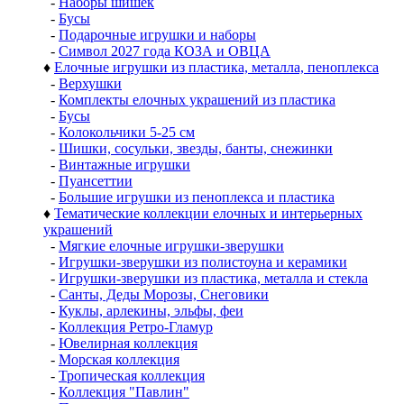
-
Наборы шишек
-
Бусы
-
Подарочные игрушки и наборы
-
Символ 2027 года КОЗА и ОВЦА
♦
Елочные игрушки из пластика, металла, пеноплекса
-
Верхушки
-
Комплекты елочных украшений из пластика
-
Бусы
-
Колокольчики 5-25 см
-
Шишки, сосульки, звезды, банты, снежинки
-
Винтажные игрушки
-
Пуансеттии
-
Большие игрушки из пеноплекса и пластика
♦
Тематические коллекции елочных и интерьерных
украшений
-
Мягкие елочные игрушки-зверушки
-
Игрушки-зверушки из полистоуна и керамики
-
Игрушки-зверушки из пластика, металла и стекла
-
Санты, Деды Морозы, Снеговики
-
Куклы, арлекины, эльфы, феи
-
Коллекция Ретро-Гламур
-
Ювелирная коллекция
-
Морская коллекция
-
Тропическая коллекция
-
Коллекция "Павлин"