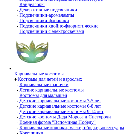
-
Канделябры
-
Декоративные подсвечники
-
Подсвечники-аромалампы
-
Подсвечники-фонарики
-
Подсвечники хвойно-флористические
-
Подсвечники с электросвечами
Карнавальные костюмы
♦
Костюмы для детей и взрослых
-
Карнавальные шапочки
-
Легкие карнавальные костюмы
-
Костюмы для малышей
-
Детские карнавальные костюмы 3-5 лет
-
Детские карнавальные костюмы 6-8 лет
-
Детские карнавальные костюмы 9-14 лет
-
Детские костюмы Деда Мороза и Снегурочи
-
Военная форма "Вспоминая Победу"
-
Карнавальные колпаки, маски, ободки, аксессуары
-
Кокошники