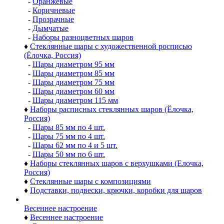
♦
Премиальные коллекции стеклянных шаров
-
Коллекция шаров ДЕЛЮКС (Delux)
-
Коллекция шаров ВИНТАЖ
-
Коллекция шаров ДЕКОР
-
Коллекция шаров АНТИК
-
Коллекция шаров ЭКСКЛЮЗИВ (ручная работа)
-
Гирлянды из шаров и украшений
♦
Шары разных цветов
-
Золотые
-
Серебряные
-
Красные и бордовые
-
Синие и голубые
-
Белые, перламутровые
-
Черные
-
Розовые
-
Зелёные
-
Фиолетовые и сиреневые
-
Оранжевые
-
Коричневые
-
Прозрачные
-
Дымчатые
-
Наборы разноцветных шаров
♦
Стеклянные шары с художественной росписью
(Ёлочка, Россия)
-
Шары диаметром 95 мм