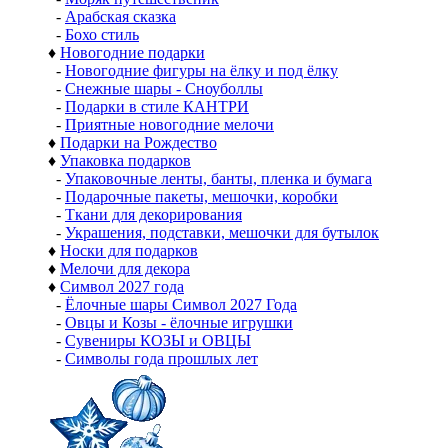
-
Арабская сказка
-
Бохо стиль
♦
Новогодние подарки
-
Новогодние фигуры на ёлку и под ёлку
-
Снежные шары - Сноуболлы
-
Подарки в стиле КАНТРИ
-
Приятные новогодние мелочи
♦
Подарки на Рождество
♦
Упаковка подарков
-
Упаковочные ленты, банты, пленка и бумага
-
Подарочные пакеты, мешочки, коробки
-
Ткани для декорирования
-
Украшения, подставки, мешочки для бутылок
♦
Носки для подарков
♦
Мелочи для декора
♦
Символ 2027 года
-
Ёлочные шары Символ 2027 Года
-
Овцы и Козы - ёлочные игрушки
-
Сувениры КОЗЫ и ОВЦЫ
-
Символы года прошлых лет