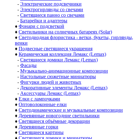
-
Электрические подсвечники
-
Электрогирлянды со свечами
-
Светящиеся панно со свечами
-
Батарейки и адаптеры
♦
Фонари с подсветкой
♦
Светильники на солнечных батареях (Solar)
♦
Светодиодная флористика - ветки, букеты, гирлянды,
венки
♦
Подвесные светящиеся украшения
♦
Керамическая коллекция Лемакс (Lemax)
-
Светящиеся домики Лемакс (Lemax)
-
Фасады
-
Музыкально-анимационные композиции
-
Настольные сюжетные миниатюры
-
Фигурки людей и животных
-
Декоративные элементы Лемакс (Lemax)
-
Аксессуары Лемакс (Lemax)
♦
Елки с лампочками
♦
Оптоволоконные елки
♦
Светодинамические и музыкальные композиции
♦
Деревянные новогодние светильники
♦
Светящиеся объёмные декорации
♦
Деревянные горки
♦
Светящиеся картины
♦
Светящиеся домики и миниатюры