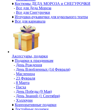
♦
Костюмы ДЕДА МОРОЗА и СНЕГУРОЧКИ
-
Все для Деда Мороза
-
Все для Снегурочки
♦
Игрушки-рукавички для кукольного театра
♦
Все для карнавала
Аксессуары, подарки
♦
Подарки к праздникам
-
День Рождения
-
День Влюбленных (14 Февраля)
-
Масленица
-
23 Февраля
-
8 Марта
-
Пасха
-
День Победы (9 Мая)
-
День Знаний (1 Сентября)
-
Хэллоуин
♦
Корпоративные подарки
♦
Достойные подарки