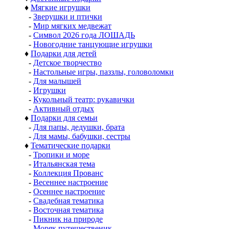
♦
Мягкие игрушки
-
Зверушки и птички
-
Мир мягких медвежат
-
Символ 2026 года ЛОШАДЬ
-
Новогодние танцующие игрушки
♦
Подарки для детей
-
Детское творчество
-
Настольные игры, паззлы, головоломки
-
Для малышей
-
Игрушки
-
Кукольный театр: рукавички
-
Активный отдых
♦
Подарки для семьи
-
Для папы, дедушки, брата
-
Для мамы, бабушки, сестры
♦
Тематические подарки
-
Тропики и море
-
Итальянская тема
-
Коллекция Прованс
-
Весеннее настроение
-
Осеннее настроение
-
Свадебная тематика
-
Восточная тематика
-
Пикник на природе
-
Моряк путешественик