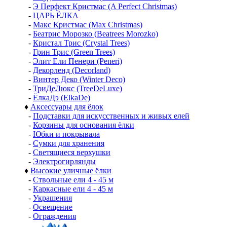
-
Э Перфект Кристмас (A Perfect Christmas)
-
ЦАРЬ ЁЛКА
-
Макс Кристмас (Max Christmas)
-
Беатрис Морозко (Beatrees Morozko)
-
Кристал Трис (Crystal Trees)
-
Грин Трис (Green Trees)
-
Элит Ели Пенери (Peneri)
-
Декорленд (Decorland)
-
Винтер Деко (Winter Deco)
-
ТриДеЛюкс (TreeDeLuxe)
-
ЁлкаДэ (ElkaDe)
♦
Аксессуары для ёлок
-
Подставки для искусственных и живых елей
-
Корзины для основания ёлки
-
Юбки и покрывала
-
Сумки для хранения
-
Светящиеся верхушки
-
Электрогирлянды
♦
Высокие уличные ёлки
-
Ствольные ели 4 - 45 м
-
Каркасные ели 4 - 45 м
-
Украшения
-
Освещение
-
Ограждения