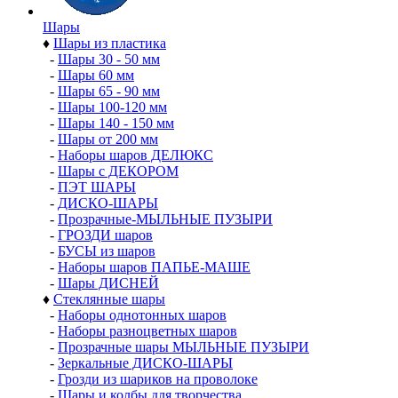
Шары
♦
Шары из пластика
-
Шары 30 - 50 мм
-
Шары 60 мм
-
Шары 65 - 90 мм
-
Шары 100-120 мм
-
Шары 140 - 150 мм
-
Шары от 200 мм
-
Наборы шаров ДЕЛЮКС
-
Шары с ДЕКОРОМ
-
ПЭТ ШАРЫ
-
ДИСКО-ШАРЫ
-
Прозрачные-МЫЛЬНЫЕ ПУЗЫРИ
-
ГРОЗДИ шаров
-
БУСЫ из шаров
-
Наборы шаров ПАПЬЕ-МАШЕ
-
Шары ДИСНЕЙ
♦
Стеклянные шары
-
Наборы однотонных шаров
-
Наборы разноцветных шаров
-
Прозрачные шары МЫЛЬНЫЕ ПУЗЫРИ
-
Зеркальные ДИСКО-ШАРЫ
-
Грозди из шариков на проволоке
-
Шары и колбы для творчества