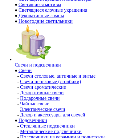
♦
Светящиеся мотивы
♦
Светящиеся елочные украшения
♦
Декоративные лампы
♦
Новогодние светильники
Свечи и подсвечники
♦
Свечи
-
Свечи столовые, античные и витые
-
Свечи пеньковые (столбики)
-
Свечи ароматические
-
Декоративные свечи
-
Подарочные свечи
-
Чайные свечи
-
Электрические свечи
-
Декор и аксессуары для свечей
♦
Подсвечники
-
Стеклянные подсвечники
-
Металлические подсвечники
-
Подсвечники из керамики и полистоуна