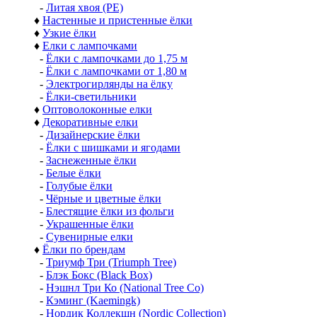
-
Литая хвоя (РЕ)
♦
Настенные и пристенные ёлки
♦
Узкие ёлки
♦
Елки с лампочками
-
Ёлки с лампочками до 1,75 м
-
Ёлки с лампочками от 1,80 м
-
Электрогирлянды на ёлку
-
Ёлки-светильники
♦
Оптоволоконные елки
♦
Декоративные елки
-
Дизайнерские ёлки
-
Ёлки с шишками и ягодами
-
Заснеженные ёлки
-
Белые ёлки
-
Голубые ёлки
-
Чёрные и цветные ёлки
-
Блестящие ёлки из фольги
-
Украшенные ёлки
-
Сувенирные елки
♦
Ёлки по брендам
-
Триумф Три (Triumph Tree)
-
Блэк Бокс (Black Box)
-
Нэшнл Три Ко (National Tree Co)
-
Кэминг (Kaemingk)
-
Нордик Коллекшн (Nordic Collection)