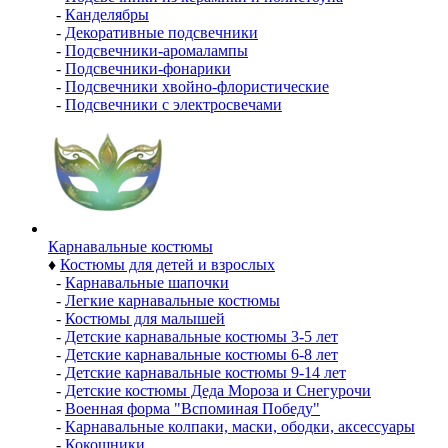
-
Канделябры
-
Декоративные подсвечники
-
Подсвечники-аромалампы
-
Подсвечники-фонарики
-
Подсвечники хвойно-флористические
-
Подсвечники с электросвечами
Карнавальные костюмы
♦
Костюмы для детей и взрослых
-
Карнавальные шапочки
-
Легкие карнавальные костюмы
-
Костюмы для малышей
-
Детские карнавальные костюмы 3-5 лет
-
Детские карнавальные костюмы 6-8 лет
-
Детские карнавальные костюмы 9-14 лет
-
Детские костюмы Деда Мороза и Снегурочи
-
Военная форма "Вспоминая Победу"
-
Карнавальные колпаки, маски, ободки, аксессуары
-
Кокошники