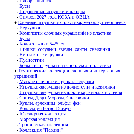
-
Наборы шишек
-
Бусы
-
Подарочные игрушки и наборы
-
Символ 2027 года КОЗА и ОВЦА
♦
Елочные игрушки из пластика, металла, пеноплекса
-
Верхушки
-
Комплекты елочных украшений из пластика
-
Бусы
-
Колокольчики 5-25 см
-
Шишки, сосульки, звезды, банты, снежинки
-
Винтажные игрушки
-
Пуансеттии
-
Большие игрушки из пеноплекса и пластика
♦
Тематические коллекции елочных и интерьерных
украшений
-
Мягкие елочные игрушки-зверушки
-
Игрушки-зверушки из полистоуна и керамики
-
Игрушки-зверушки из пластика, металла и стекла
-
Санты, Деды Морозы, Снеговики
-
Куклы, арлекины, эльфы, феи
-
Коллекция Ретро-Гламур
-
Ювелирная коллекция
-
Морская коллекция
-
Тропическая коллекция
-
Коллекция "Павлин"