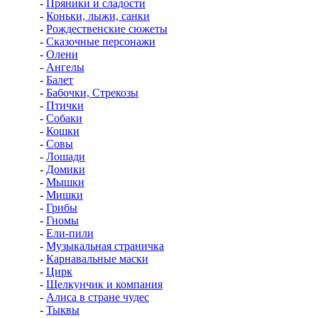
-
Пряники и сладости
-
Коньки, лыжи, санки
-
Рождественские сюжеты
-
Сказочные персонажи
-
Олени
-
Ангелы
-
Балет
-
Бабочки, Стрекозы
-
Птички
-
Собаки
-
Кошки
-
Совы
-
Лошади
-
Домики
-
Мышки
-
Мишки
-
Грибы
-
Гномы
-
Ели-пили
-
Музыкальная страничка
-
Карнавальные маски
-
Цирк
-
Щелкунчик и компания
-
Алиса в стране чудес
-
Тыквы