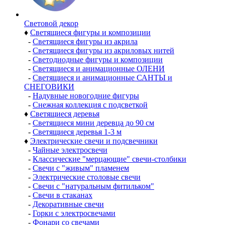
Световой декор
♦
Светящиеся фигуры и композиции
-
Светящиеся фигуры из акрила
-
Светящиеся фигуры из акриловых нитей
-
Светодиодные фигуры и композиции
-
Светящиеся и анимационные ОЛЕНИ
-
Светящиеся и анимационные САНТЫ и
СНЕГОВИКИ
-
Надувные новогодние фигуры
-
Снежная коллекция с подсветкой
♦
Светящиеся деревья
-
Светящиеся мини деревца до 90 см
-
Светящиеся деревья 1-3 м
♦
Электрические свечи и подсвечники
-
Чайные электросвечи
-
Классические "мерцающие" свечи-столбики
-
Свечи с "живым" пламенем
-
Электрические столовые свечи
-
Свечи с "натуральным фитильком"
-
Свечи в стаканах
-
Декоративные свечи
-
Горки с электросвечами
-
Фонари со свечами