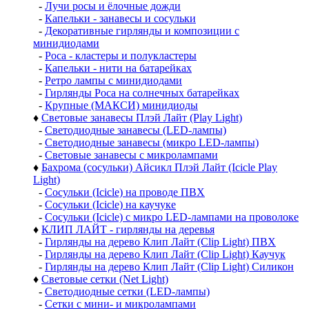
-
Лучи росы и ёлочные дожди
-
Капельки - занавесы и сосульки
-
Декоративные гирлянды и композиции с
минидиодами
-
Роса - кластеры и полукластеры
-
Капельки - нити на батарейках
-
Ретро лампы с минидиодами
-
Гирлянды Роса на солнечных батарейках
-
Крупные (МАКСИ) минидиоды
♦
Световые занавесы Плэй Лайт (Play Light)
-
Светодиодные занавесы (LED-лампы)
-
Светодиодные занавесы (микро LED-лампы)
-
Световые занавесы с микролампами
♦
Бахрома (сосульки) Айсикл Плэй Лайт (Icicle Play
Light)
-
Сосульки (Icicle) на проводе ПВХ
-
Сосульки (Icicle) на каучуке
-
Сосульки (Icicle) с микро LED-лампами на проволоке
♦
КЛИП ЛАЙТ - гирлянды на деревья
-
Гирлянды на дерево Клип Лайт (Clip Light) ПВХ
-
Гирлянды на дерево Клип Лайт (Clip Light) Каучук
-
Гирлянды на дерево Клип Лайт (Clip Light) Силикон
♦
Световые сетки (Net Light)
-
Светодиодные сетки (LED-лампы)
-
Сетки с мини- и микролампами