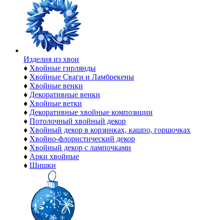
Изделия из хвои
♦
Хвойные гирлянды
♦
Хвойные Сваги и Ламбрекены
♦
Хвойные венки
♦
Декоративные венки
♦
Хвойные ветки
♦
Декоративные хвойные композиции
♦
Потолочный хвойный декор
♦
Хвойный декор в корзинках, кашпо, горшочках
♦
Хвойно-флористический декор
♦
Хвойный декор с лампочками
♦
Арки хвойные
♦
Шишки