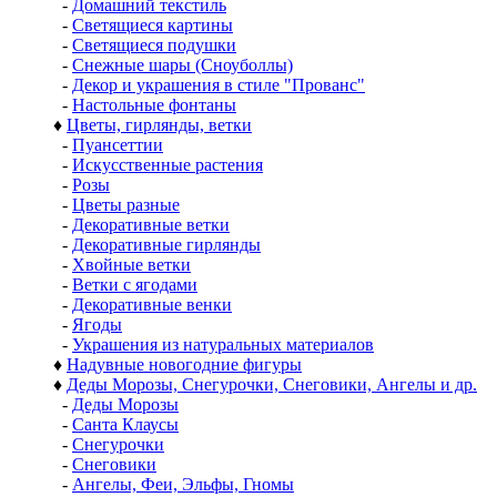
-
Домашний текстиль
-
Светящиеся картины
-
Светящиеся подушки
-
Снежные шары (Сноуболлы)
-
Декор и украшения в стиле "Прованс"
-
Настольные фонтаны
♦
Цветы, гирлянды, ветки
-
Пуансеттии
-
Искусственные растения
-
Розы
-
Цветы разные
-
Декоративные ветки
-
Декоративные гирлянды
-
Хвойные ветки
-
Ветки с ягодами
-
Декоративные венки
-
Ягоды
-
Украшения из натуральных материалов
♦
Надувные новогодние фигуры
♦
Деды Морозы, Снегурочки, Снеговики, Ангелы и др.
-
Деды Морозы
-
Санта Клаусы
-
Снегурочки
-
Снеговики
-
Ангелы, Феи, Эльфы, Гномы