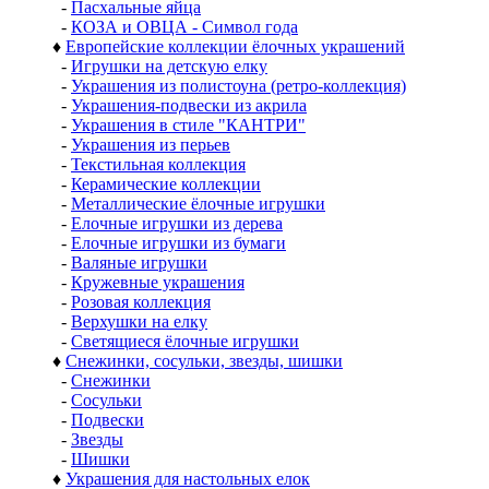
-
Пасхальные яйца
-
КОЗА и ОВЦА - Символ года
♦
Европейские коллекции ёлочных украшений
-
Игрушки на детскую елку
-
Украшения из полистоуна (ретро-коллекция)
-
Украшения-подвески из акрила
-
Украшения в стиле "КАНТРИ"
-
Украшения из перьев
-
Текстильная коллекция
-
Керамические коллекции
-
Металлические ёлочные игрушки
-
Елочные игрушки из дерева
-
Елочные игрушки из бумаги
-
Валяные игрушки
-
Кружевные украшения
-
Розовая коллекция
-
Верхушки на елку
-
Светящиеся ёлочные игрушки
♦
Снежинки, сосульки, звезды, шишки
-
Снежинки
-
Сосульки
-
Подвески
-
Звезды
-
Шишки
♦
Украшения для настольных елок