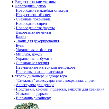
♦
Рождественские мотивы
♦
Новогодний декор
-
Новогодние наклейки-стикеры
-
Искусственный снег
-
Снежные покрывала
-
Новогодние спреи
-
Новогодние трафареты
-
Декоративные ленты
-
Банты
-
Ткани для декорирования
-
Бусы
-
Украшения из фольги
-
Мишура, дождь
-
Украшения из бумаги
-
Снежная коллекция
-
Натуральные материалы для декора
-
Настенные панно, растяжки
♦
Уголок дизайнера и декоратора
-
"Снежные" аксессуары-снег, покрывала, спреи
-
Аксессуары для декора
-
Подставки, крючки, подвески, ёмкости для хранения
-
Упаковка подарков
-
В помощь дизайнеру