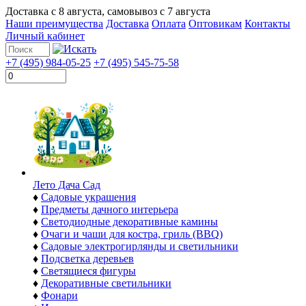
Доставка с
8 августа
, самовывоз с
7 августа
Наши преимущества
Доставка
Оплата
Оптовикам
Контакты
Личный кабинет
+7 (495) 984-05-25
+7 (495) 545-75-58
Лето Дача Сад
♦
Садовые украшения
♦
Предметы дачного интерьера
♦
Светодиодные декоративные камины
♦
Очаги и чаши для костра, гриль (BBQ)
♦
Садовые электрогирлянды и светильники
♦
Подсветка деревьев
♦
Светящиеся фигуры
♦
Декоративные светильники
♦
Фонари