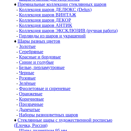
♦
Премиальные коллекции стеклянных шаров
-
Коллекция шаров ДЕЛЮКС (Delux)
-
Коллекция шаров ВИНТАЖ
-
Коллекция шаров ДЕКОР
-
Коллекция шаров АНТИК
-
Коллекция шаров ЭКСКЛЮЗИВ (ручная работа)
-
Гирлянды из шаров и украшений
♦
Шары разных цветов
-
Золотые
-
Серебряные
-
Красные и бордовые
-
Синие и голубые
-
Белые, перламутровые
-
Черные
-
Розовые
-
Зелёные
-
Фиолетовые и сиреневые
-
Оранжевые
-
Коричневые
-
Прозрачные
-
Дымчатые
-
Наборы разноцветных шаров
♦
Стеклянные шары с художественной росписью
(Ёлочка, Россия)
-
Шары диаметром 95 мм