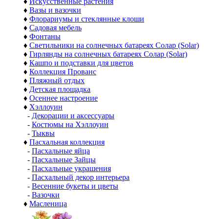
♦
Искусственные растения
♦
Вазы и вазочки
♦
Флорариумы и стеклянные клоши
♦
Садовая мебель
♦
Фонтаны
♦
Светильники на солнечных батареях Солар (Solar)
♦
Гирлянды на солнечных батареях Солар (Solar)
♦
Кашпо и подставки для цветов
♦
Коллекция Прованс
♦
Пляжный отдых
♦
Детская площадка
♦
Осеннее настроение
♦
Хэллоуин
-
Декорации и аксессуары
-
Костюмы на Хэллоуин
-
Тыквы
♦
Пасхальная коллекция
-
Пасхальные яйца
-
Пасхальные Зайцы
-
Пасхальные украшения
-
Пасхальный декор интерьера
-
Весенние букеты и цветы
-
Вазочки
♦
Масленица