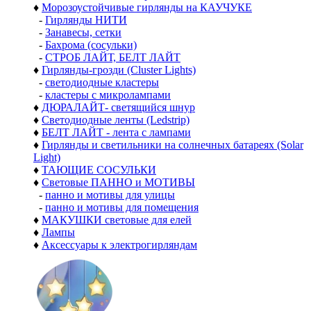
♦
Морозоустойчивые гирлянды на КАУЧУКЕ
-
Гирлянды НИТИ
-
Занавесы, сетки
-
Бахрома (сосульки)
-
СТРОБ ЛАЙТ, БЕЛТ ЛАЙТ
♦
Гирлянды-грозди (Cluster Lights)
-
светодиодные кластеры
-
кластеры с микролампами
♦
ДЮРАЛАЙТ- светящийся шнур
♦
Светодиодные ленты (Ledstrip)
♦
БЕЛТ ЛАЙТ - лента с лампами
♦
Гирлянды и светильники на солнечных батареях (Solar
Light)
♦
ТАЮЩИЕ СОСУЛЬКИ
♦
Световые ПАННО и МОТИВЫ
-
панно и мотивы для улицы
-
панно и мотивы для помещения
♦
МАКУШКИ световые для елей
♦
Лампы
♦
Аксессуары к электрогирляндам