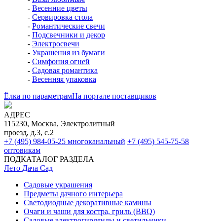
-
Весенние цветы
-
Сервировка стола
-
Романтические свечи
-
Подсвечники и декор
-
Электросвечи
-
Украшения из бумаги
-
Симфония огней
-
Садовая романтика
-
Весенняя упаковка
Ёлка по параметрам
На портале поставщиков
АДРЕС
115230, Москва, Электролитный
проезд, д.3, с.2
+7 (495) 984-05-25
многоканальный
+7 (495) 545-75-58
оптовикам
ПОДКАТАЛОГ РАЗДЕЛА
Лето Дача Сад
Садовые украшения
Предметы дачного интерьера
Светодиодные декоративные камины
Очаги и чаши для костра, гриль (BBQ)
Садовые электрогирлянды и светильники