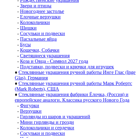
-
Рождественские украшения
-
Звери и птицы
-
Новогоднее застолье
-
Елочные верхушки
-
Колокольчики
-
Шишки
-
Сосульки и подвески
-
Пасхальные яйца
-
Бусы
-
Кошечки, Собачки
-
Светящиеся украшения
-
Коза и Овца - Символ 2027 года
-
Подставки, подвески и крючки для игрушек
♦
Стеклянные украшения ручной работы Инге Глас (Inge
Glas), Германия
♦
Стеклянные украшения ручной работы Марк Робертс
(Mark Roberts), США
♦
Стеклянные украшения фабрики Ёлочка, (Россия) и
европейские аналоги. Классика русского Нового Года
-
Фигурки
-
Верхушки
-
Гирлянды из шаров и украшений
-
Мини гирлянды и грозди
-
Колокольчики и сердечки
-
Сосульки и подвески