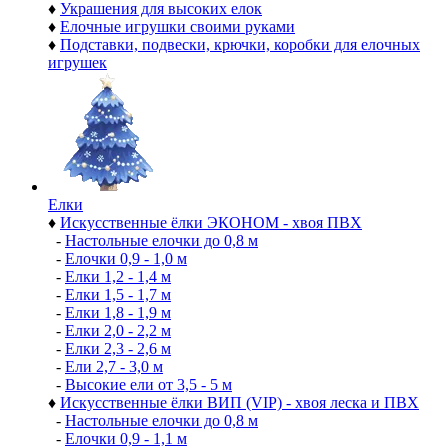
♦
Украшения для высоких елок
♦
Елочные игрушки своими руками
♦
Подставки, подвески, крючки, коробки для елочных
игрушек
Елки
♦
Искусственные ёлки ЭКОНОМ - хвоя ПВХ
-
Настольные елочки до 0,8 м
-
Елочки 0,9 - 1,0 м
-
Елки 1,2 - 1,4 м
-
Елки 1,5 - 1,7 м
-
Елки 1,8 - 1,9 м
-
Елки 2,0 - 2,2 м
-
Елки 2,3 - 2,6 м
-
Ели 2,7 - 3,0 м
-
Высокие ели от 3,5 - 5 м
♦
Искусственные ёлки ВИП (VIP) - хвоя леска и ПВХ
-
Настольные елочки до 0,8 м
-
Елочки 0,9 - 1,1 м