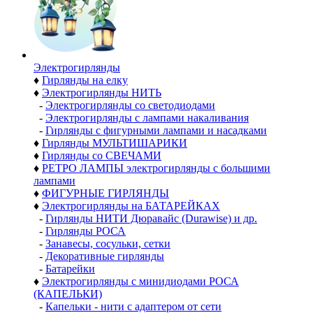
Электро­гирлянды
♦
Гирлянды на елку
♦
Электрогирлянды НИТЬ
-
Электрогирлянды со светодиодами
-
Электрогирлянды с лампами накаливания
-
Гирлянды с фигурными лампами и насадками
♦
Гирлянды МУЛЬТИШАРИКИ
♦
Гирлянды со СВЕЧАМИ
♦
РЕТРО ЛАМПЫ электрогирлянды с большими
лампами
♦
ФИГУРНЫЕ ГИРЛЯНДЫ
♦
Электрогирлянды на БАТАРЕЙКАХ
-
Гирлянды НИТИ Дюравайс (Durawise) и др.
-
Гирлянды РОСА
-
Занавесы, сосульки, сетки
-
Декоративные гирлянды
-
Батарейки
♦
Электрогирлянды с минидиодами РОСА
(КАПЕЛЬКИ)
-
Капельки - нити с адаптером от сети