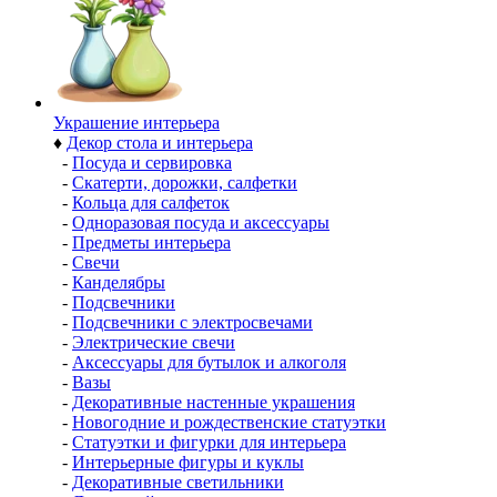
Украшение интерьера
♦
Декор стола и интерьера
-
Посуда и сервировка
-
Скатерти, дорожки, салфетки
-
Кольца для салфеток
-
Одноразовая посуда и аксессуары
-
Предметы интерьера
-
Свечи
-
Канделябры
-
Подсвечники
-
Подсвечники с электросвечами
-
Электрические свечи
-
Аксессуары для бутылок и алкоголя
-
Вазы
-
Декоративные настенные украшения
-
Новогодние и рождественские статуэтки
-
Статуэтки и фигурки для интерьера
-
Интерьерные фигуры и куклы
-
Декоративные светильники