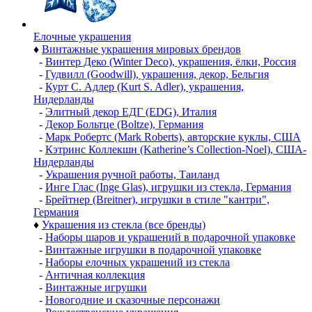
Елочные украшения
♦
Винтажные украшения мировых брендов
-
Винтер Деко (Winter Deco), украшения, ёлки, Россия
-
Гудвилл (Goodwill), украшения, декор, Бельгия
-
Курт С. Адлер (Kurt S. Adler), украшения,
Нидерланды
-
Элитный декор ЕДГ (EDG), Италия
-
Декор Больтце (Boltze), Германия
-
Марк Робертс (Mark Roberts), авторские куклы, США
-
Кэтринс Коллекшн (Katherine’s Collection-Noel), США-
Нидерланды
-
Украшения ручной работы, Таиланд
-
Инге Глас (Inge Glas), игрушки из стекла, Германия
-
Брейтнер (Breitner), игрушки в стиле "кантри",
Германия
♦
Украшения из стекла (все бренды)
-
Наборы шаров и украшений в подарочной упаковке
-
Винтажные игрушки в подарочной упаковке
-
Наборы елочных украшений из стекла
-
Античная коллекция
-
Винтажные игрушки
-
Новогодние и сказочные персонажи