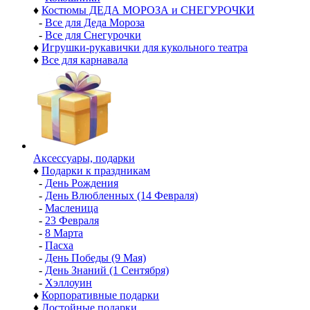
♦
Костюмы ДЕДА МОРОЗА и СНЕГУРОЧКИ
-
Все для Деда Мороза
-
Все для Снегурочки
♦
Игрушки-рукавички для кукольного театра
♦
Все для карнавала
Аксессуары, подарки
♦
Подарки к праздникам
-
День Рождения
-
День Влюбленных (14 Февраля)
-
Масленица
-
23 Февраля
-
8 Марта
-
Пасха
-
День Победы (9 Мая)
-
День Знаний (1 Сентября)
-
Хэллоуин
♦
Корпоративные подарки
♦
Достойные подарки