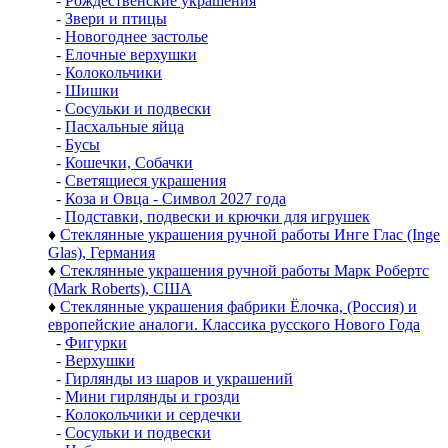
-
Рождественские украшения
-
Звери и птицы
-
Новогоднее застолье
-
Елочные верхушки
-
Колокольчики
-
Шишки
-
Сосульки и подвески
-
Пасхальные яйца
-
Бусы
-
Кошечки, Собачки
-
Светящиеся украшения
-
Коза и Овца - Символ 2027 года
-
Подставки, подвески и крючки для игрушек
♦
Стеклянные украшения ручной работы Инге Глас (Inge
Glas), Германия
♦
Стеклянные украшения ручной работы Марк Робертс
(Mark Roberts), США
♦
Стеклянные украшения фабрики Ёлочка, (Россия) и
европейские аналоги. Классика русского Нового Года
-
Фигурки
-
Верхушки
-
Гирлянды из шаров и украшений
-
Мини гирлянды и грозди
-
Колокольчики и сердечки
-
Сосульки и подвески