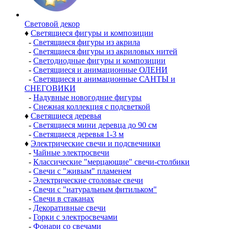
Световой декор
♦
Светящиеся фигуры и композиции
-
Светящиеся фигуры из акрила
-
Светящиеся фигуры из акриловых нитей
-
Светодиодные фигуры и композиции
-
Светящиеся и анимационные ОЛЕНИ
-
Светящиеся и анимационные САНТЫ и
СНЕГОВИКИ
-
Надувные новогодние фигуры
-
Снежная коллекция с подсветкой
♦
Светящиеся деревья
-
Светящиеся мини деревца до 90 см
-
Светящиеся деревья 1-3 м
♦
Электрические свечи и подсвечники
-
Чайные электросвечи
-
Классические "мерцающие" свечи-столбики
-
Свечи с "живым" пламенем
-
Электрические столовые свечи
-
Свечи с "натуральным фитильком"
-
Свечи в стаканах
-
Декоративные свечи
-
Горки с электросвечами
-
Фонари со свечами