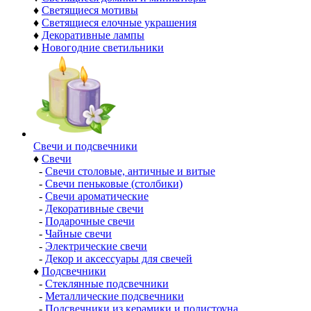
♦
Светящиеся мотивы
♦
Светящиеся елочные украшения
♦
Декоративные лампы
♦
Новогодние светильники
Свечи и подсвечники
♦
Свечи
-
Свечи столовые, античные и витые
-
Свечи пеньковые (столбики)
-
Свечи ароматические
-
Декоративные свечи
-
Подарочные свечи
-
Чайные свечи
-
Электрические свечи
-
Декор и аксессуары для свечей
♦
Подсвечники
-
Стеклянные подсвечники
-
Металлические подсвечники
-
Подсвечники из керамики и полистоуна