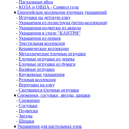
-
Пасхальные яйца
-
КОЗА и ОВЦА - Символ года
♦
Европейские коллекции ёлочных украшений
-
Игрушки на детскую елку
-
Украшения из полистоуна (ретро-коллекция)
-
Украшения-подвески из акрила
-
Украшения в стиле "КАНТРИ"
-
Украшения из перьев
-
Текстильная коллекция
-
Керамические коллекции
-
Металлические ёлочные игрушки
-
Елочные игрушки из дерева
-
Елочные игрушки из бумаги
-
Валяные игрушки
-
Кружевные украшения
-
Розовая коллекция
-
Верхушки на елку
-
Светящиеся ёлочные игрушки
♦
Снежинки, сосульки, звезды, шишки
-
Снежинки
-
Сосульки
-
Подвески
-
Звезды
-
Шишки
♦
Украшения для настольных елок