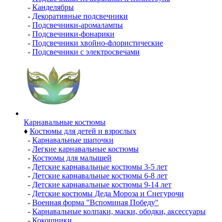
-
Канделябры
-
Декоративные подсвечники
-
Подсвечники-аромалампы
-
Подсвечники-фонарики
-
Подсвечники хвойно-флористические
-
Подсвечники с электросвечами
Карнавальные костюмы
♦
Костюмы для детей и взрослых
-
Карнавальные шапочки
-
Легкие карнавальные костюмы
-
Костюмы для малышей
-
Детские карнавальные костюмы 3-5 лет
-
Детские карнавальные костюмы 6-8 лет
-
Детские карнавальные костюмы 9-14 лет
-
Детские костюмы Деда Мороза и Снегурочи
-
Военная форма "Вспоминая Победу"
-
Карнавальные колпаки, маски, ободки, аксессуары
-
Кокошники