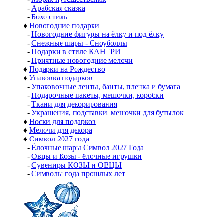
-
Арабская сказка
-
Бохо стиль
♦
Новогодние подарки
-
Новогодние фигуры на ёлку и под ёлку
-
Снежные шары - Сноуболлы
-
Подарки в стиле КАНТРИ
-
Приятные новогодние мелочи
♦
Подарки на Рождество
♦
Упаковка подарков
-
Упаковочные ленты, банты, пленка и бумага
-
Подарочные пакеты, мешочки, коробки
-
Ткани для декорирования
-
Украшения, подставки, мешочки для бутылок
♦
Носки для подарков
♦
Мелочи для декора
♦
Символ 2027 года
-
Ёлочные шары Символ 2027 Года
-
Овцы и Козы - ёлочные игрушки
-
Сувениры КОЗЫ и ОВЦЫ
-
Символы года прошлых лет