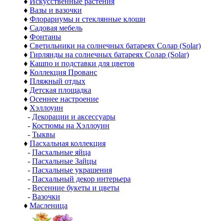
♦
Искусственные растения
♦
Вазы и вазочки
♦
Флорариумы и стеклянные клоши
♦
Садовая мебель
♦
Фонтаны
♦
Светильники на солнечных батареях Солар (Solar)
♦
Гирлянды на солнечных батареях Солар (Solar)
♦
Кашпо и подставки для цветов
♦
Коллекция Прованс
♦
Пляжный отдых
♦
Детская площадка
♦
Осеннее настроение
♦
Хэллоуин
-
Декорации и аксессуары
-
Костюмы на Хэллоуин
-
Тыквы
♦
Пасхальная коллекция
-
Пасхальные яйца
-
Пасхальные Зайцы
-
Пасхальные украшения
-
Пасхальный декор интерьера
-
Весенние букеты и цветы
-
Вазочки
♦
Масленица