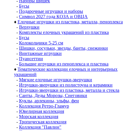
-
Наборы шишек
-
Бусы
-
Подарочные игрушки и наборы
-
Символ 2027 года КОЗА и ОВЦА
♦
Елочные игрушки из пластика, металла, пеноплекса
-
Верхушки
-
Комплекты елочных украшений из пластика
-
Бусы
-
Колокольчики 5-25 см
-
Шишки, сосульки, звезды, банты, снежинки
-
Винтажные игрушки
-
Пуансеттии
-
Большие игрушки из пеноплекса и пластика
♦
Тематические коллекции елочных и интерьерных
украшений
-
Мягкие елочные игрушки-зверушки
-
Игрушки-зверушки из полистоуна и керамики
-
Игрушки-зверушки из пластика, металла и стекла
-
Санты, Деды Морозы, Снеговики
-
Куклы, арлекины, эльфы, феи
-
Коллекция Ретро-Гламур
-
Ювелирная коллекция
-
Морская коллекция
-
Тропическая коллекция
-
Коллекция "Павлин"