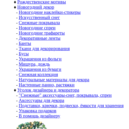
♦
Рождественские мотивы
♦
Новогодний декор
-
Новогодние наклейки-стикеры
-
Искусственный снег
-
Снежные покрывала
-
Новогодние спреи
-
Новогодние трафареты
-
Декоративные ленты
-
Банты
-
Ткани для декорирования
-
Бусы
-
Украшения из фольги
-
Мишура, дождь
-
Украшения из бумаги
-
Снежная коллекция
-
Натуральные материалы для декора
-
Настенные панно, растяжки
♦
Уголок дизайнера и декоратора
-
"Снежные" аксессуары-снег, покрывала, спреи
-
Аксессуары для декора
-
Подставки, крючки, подвески, ёмкости для хранения
-
Упаковка подарков
-
В помощь дизайнеру