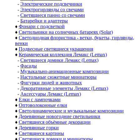
-
Электрические подсвечники
-
Электрогирлянды со свечами
-
Светящиеся панно со свечами
-
Батарейки и адаптеры
♦
Фонари с подсветкой
♦
Светильники на солнечных батареях (Solar)
♦
Светодиодная флористика - ветки, букеты, гирлянды,
венки
♦
Подвесные светящиеся украшения
♦
Керамическая коллекция Лемакс (Lemax)
-
Светящиеся домики Лемакс (Lemax)
-
Фасады
-
Музыкально-анимационные композиции
-
Настольные сюжетные миниатюры
-
Фигурки людей и животных
-
Декоративные элементы Лемакс (Lemax)
-
Аксессуары Лемакс (Lemax)
♦
Елки с лампочками
♦
Оптоволоконные елки
♦
Светодинамические и музыкальные композиции
♦
Деревянные новогодние светильники
♦
Светящиеся объёмные декорации
♦
Деревянные горки
♦
Светящиеся картины
♦
Светящиеся домики и миниатюры