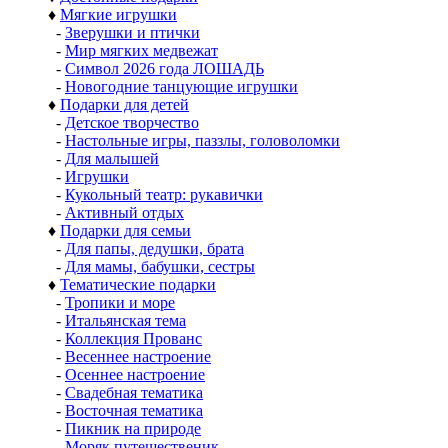
♦
Мягкие игрушки
-
Зверушки и птички
-
Мир мягких медвежат
-
Символ 2026 года ЛОШАДЬ
-
Новогодние танцующие игрушки
♦
Подарки для детей
-
Детское творчество
-
Настольные игры, паззлы, головоломки
-
Для малышей
-
Игрушки
-
Кукольный театр: рукавички
-
Активный отдых
♦
Подарки для семьи
-
Для папы, дедушки, брата
-
Для мамы, бабушки, сестры
♦
Тематические подарки
-
Тропики и море
-
Итальянская тема
-
Коллекция Прованс
-
Весеннее настроение
-
Осеннее настроение
-
Свадебная тематика
-
Восточная тематика
-
Пикник на природе
-
Моряк путешественик