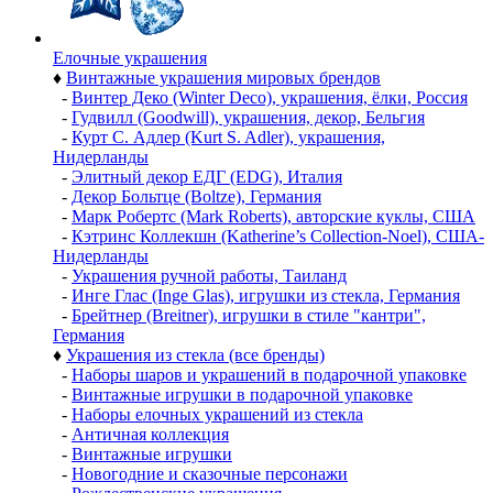
Елочные украшения
♦
Винтажные украшения мировых брендов
-
Винтер Деко (Winter Deco), украшения, ёлки, Россия
-
Гудвилл (Goodwill), украшения, декор, Бельгия
-
Курт С. Адлер (Kurt S. Adler), украшения,
Нидерланды
-
Элитный декор ЕДГ (EDG), Италия
-
Декор Больтце (Boltze), Германия
-
Марк Робертс (Mark Roberts), авторские куклы, США
-
Кэтринс Коллекшн (Katherine’s Collection-Noel), США-
Нидерланды
-
Украшения ручной работы, Таиланд
-
Инге Глас (Inge Glas), игрушки из стекла, Германия
-
Брейтнер (Breitner), игрушки в стиле "кантри",
Германия
♦
Украшения из стекла (все бренды)
-
Наборы шаров и украшений в подарочной упаковке
-
Винтажные игрушки в подарочной упаковке
-
Наборы елочных украшений из стекла
-
Античная коллекция
-
Винтажные игрушки
-
Новогодние и сказочные персонажи