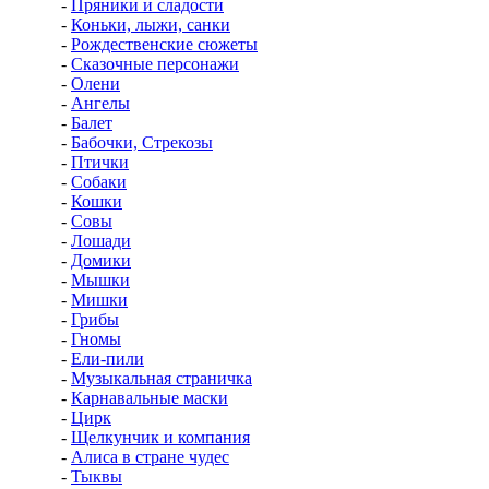
-
Пряники и сладости
-
Коньки, лыжи, санки
-
Рождественские сюжеты
-
Сказочные персонажи
-
Олени
-
Ангелы
-
Балет
-
Бабочки, Стрекозы
-
Птички
-
Собаки
-
Кошки
-
Совы
-
Лошади
-
Домики
-
Мышки
-
Мишки
-
Грибы
-
Гномы
-
Ели-пили
-
Музыкальная страничка
-
Карнавальные маски
-
Цирк
-
Щелкунчик и компания
-
Алиса в стране чудес
-
Тыквы