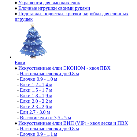
♦
Украшения для высоких елок
♦
Елочные игрушки своими руками
♦
Подставки, подвески, крючки, коробки для елочных
игрушек
Елки
♦
Искусственные ёлки ЭКОНОМ - хвоя ПВХ
-
Настольные елочки до 0,8 м
-
Елочки 0,9 - 1,0 м
-
Елки 1,2 - 1,4 м
-
Елки 1,5 - 1,7 м
-
Елки 1,8 - 1,9 м
-
Елки 2,0 - 2,2 м
-
Елки 2,3 - 2,6 м
-
Ели 2,7 - 3,0 м
-
Высокие ели от 3,5 - 5 м
♦
Искусственные ёлки ВИП (VIP) - хвоя леска и ПВХ
-
Настольные елочки до 0,8 м
-
Елочки 0,9 - 1,1 м