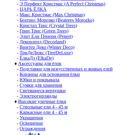
-
Э Перфект Кристмас (A Perfect Christmas)
-
ЦАРЬ ЁЛКА
-
Макс Кристмас (Max Christmas)
-
Беатрис Морозко (Beatrees Morozko)
-
Кристал Трис (Crystal Trees)
-
Грин Трис (Green Trees)
-
Элит Ели Пенери (Peneri)
-
Декорленд (Decorland)
-
Винтер Деко (Winter Deco)
-
ТриДеЛюкс (TreeDeLuxe)
-
ЁлкаДэ (ElkaDe)
♦
Аксессуары для ёлок
-
Подставки для искусственных и живых елей
-
Корзины для основания ёлки
-
Юбки и покрывала
-
Сумки для хранения
-
Светящиеся верхушки
-
Электрогирлянды
♦
Высокие уличные ёлки
-
Ствольные ели 4 - 45 м
-
Каркасные ели 4 - 45 м
-
Украшения
-
Освещение
-
Ограждения