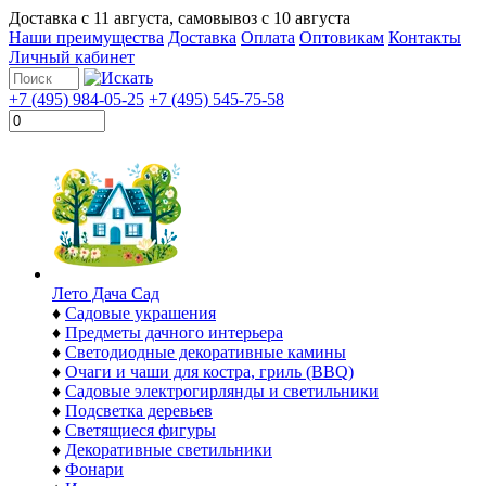
Доставка с
11 августа
, самовывоз с
10 августа
Наши преимущества
Доставка
Оплата
Оптовикам
Контакты
Личный кабинет
+7 (495) 984-05-25
+7 (495) 545-75-58
Лето Дача Сад
♦
Садовые украшения
♦
Предметы дачного интерьера
♦
Светодиодные декоративные камины
♦
Очаги и чаши для костра, гриль (BBQ)
♦
Садовые электрогирлянды и светильники
♦
Подсветка деревьев
♦
Светящиеся фигуры
♦
Декоративные светильники
♦
Фонари