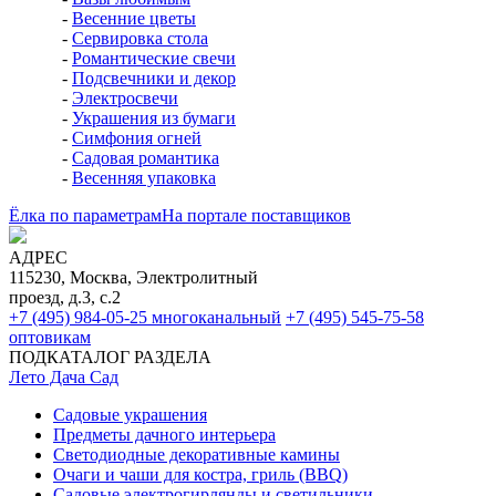
-
Весенние цветы
-
Сервировка стола
-
Романтические свечи
-
Подсвечники и декор
-
Электросвечи
-
Украшения из бумаги
-
Симфония огней
-
Садовая романтика
-
Весенняя упаковка
Ёлка по параметрам
На портале поставщиков
АДРЕС
115230, Москва, Электролитный
проезд, д.3, с.2
+7 (495) 984-05-25
многоканальный
+7 (495) 545-75-58
оптовикам
ПОДКАТАЛОГ РАЗДЕЛА
Лето Дача Сад
Садовые украшения
Предметы дачного интерьера
Светодиодные декоративные камины
Очаги и чаши для костра, гриль (BBQ)
Садовые электрогирлянды и светильники