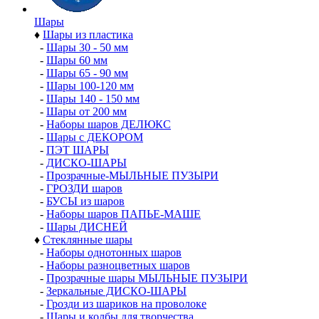
Шары
♦
Шары из пластика
-
Шары 30 - 50 мм
-
Шары 60 мм
-
Шары 65 - 90 мм
-
Шары 100-120 мм
-
Шары 140 - 150 мм
-
Шары от 200 мм
-
Наборы шаров ДЕЛЮКС
-
Шары с ДЕКОРОМ
-
ПЭТ ШАРЫ
-
ДИСКО-ШАРЫ
-
Прозрачные-МЫЛЬНЫЕ ПУЗЫРИ
-
ГРОЗДИ шаров
-
БУСЫ из шаров
-
Наборы шаров ПАПЬЕ-МАШЕ
-
Шары ДИСНЕЙ
♦
Стеклянные шары
-
Наборы однотонных шаров
-
Наборы разноцветных шаров
-
Прозрачные шары МЫЛЬНЫЕ ПУЗЫРИ
-
Зеркальные ДИСКО-ШАРЫ
-
Грозди из шариков на проволоке
-
Шары и колбы для творчества