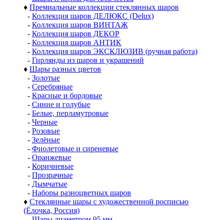
♦
Премиальные коллекции стеклянных шаров
-
Коллекция шаров ДЕЛЮКС (Delux)
-
Коллекция шаров ВИНТАЖ
-
Коллекция шаров ДЕКОР
-
Коллекция шаров АНТИК
-
Коллекция шаров ЭКСКЛЮЗИВ (ручная работа)
-
Гирлянды из шаров и украшений
♦
Шары разных цветов
-
Золотые
-
Серебряные
-
Красные и бордовые
-
Синие и голубые
-
Белые, перламутровые
-
Черные
-
Розовые
-
Зелёные
-
Фиолетовые и сиреневые
-
Оранжевые
-
Коричневые
-
Прозрачные
-
Дымчатые
-
Наборы разноцветных шаров
♦
Стеклянные шары с художественной росписью
(Ёлочка, Россия)
-
Шары диаметром 95 мм