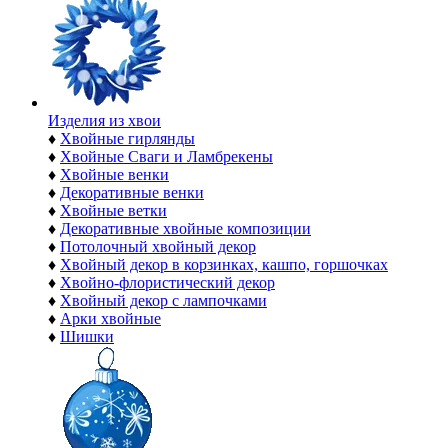
Изделия из хвои
♦
Хвойные гирлянды
♦
Хвойные Сваги и Ламбрекены
♦
Хвойные венки
♦
Декоративные венки
♦
Хвойные ветки
♦
Декоративные хвойные композиции
♦
Потолочный хвойный декор
♦
Хвойный декор в корзинках, кашпо, горшочках
♦
Хвойно-флористический декор
♦
Хвойный декор с лампочками
♦
Арки хвойные
♦
Шишки