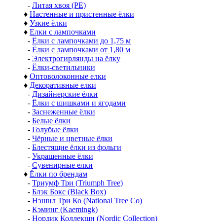
-
Литая хвоя (РЕ)
♦
Настенные и пристенные ёлки
♦
Узкие ёлки
♦
Елки с лампочками
-
Ёлки с лампочками до 1,75 м
-
Ёлки с лампочками от 1,80 м
-
Электрогирлянды на ёлку
-
Ёлки-светильники
♦
Оптоволоконные елки
♦
Декоративные елки
-
Дизайнерские ёлки
-
Ёлки с шишками и ягодами
-
Заснеженные ёлки
-
Белые ёлки
-
Голубые ёлки
-
Чёрные и цветные ёлки
-
Блестящие ёлки из фольги
-
Украшенные ёлки
-
Сувенирные елки
♦
Ёлки по брендам
-
Триумф Три (Triumph Tree)
-
Блэк Бокс (Black Box)
-
Нэшнл Три Ко (National Tree Co)
-
Кэминг (Kaemingk)
-
Нордик Коллекшн (Nordic Collection)