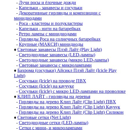
-
Лучи росы и ёлочные дожди
-
Капельки - занавесы и сосульки
-
Декоративные гирлянды и композиции с
минидиодами
-
Роса - кластеры и полукластеры
-
Капельки - нити на батарейках
-
Ретро лампы с минидиодами
-
Гирлянды Роса на солнечных батарейках
-
Крупные (МАКСИ) минидиоды
♦
Световые занавесы Плэй Лайт (Play Light)
-
Светодиодные занавесы (LED-лампы)
-
Светодиодные занавесы (микро LED-лампы)
-
Световые занавесы с микролампами
♦
Бахрома (сосульки) Айсикл Плэй Лайт (Icicle Play
Light)
-
Сосульки (Icicle) на проводе ПВХ
-
Сосульки (Icicle) на каучуке
-
Сосульки (Icicle) с микро LED-лампами на проволоке
♦
КЛИП ЛАЙТ - гирлянды на деревья
-
Гирлянды на дерево Клип Лайт (Clip Light) ПВХ
-
Гирлянды на дерево Клип Лайт (Clip Light) Каучук
-
Гирлянды на дерево Клип Лайт (Clip Light) Силикон
♦
Световые сетки (Net Light)
-
Светодиодные сетки (LED-лампы)
-
Сетки с мини- и микролампами