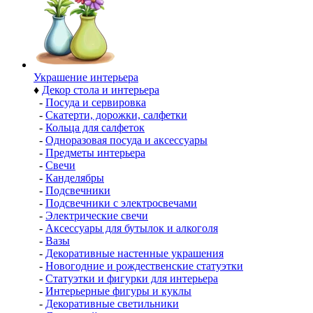
Украшение интерьера
♦
Декор стола и интерьера
-
Посуда и сервировка
-
Скатерти, дорожки, салфетки
-
Кольца для салфеток
-
Одноразовая посуда и аксессуары
-
Предметы интерьера
-
Свечи
-
Канделябры
-
Подсвечники
-
Подсвечники с электросвечами
-
Электрические свечи
-
Аксессуары для бутылок и алкоголя
-
Вазы
-
Декоративные настенные украшения
-
Новогодние и рождественские статуэтки
-
Статуэтки и фигурки для интерьера
-
Интерьерные фигуры и куклы
-
Декоративные светильники