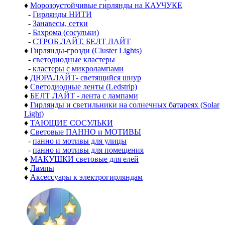
♦
Морозоустойчивые гирлянды на КАУЧУКЕ
-
Гирлянды НИТИ
-
Занавесы, сетки
-
Бахрома (сосульки)
-
СТРОБ ЛАЙТ, БЕЛТ ЛАЙТ
♦
Гирлянды-грозди (Cluster Lights)
-
светодиодные кластеры
-
кластеры с микролампами
♦
ДЮРАЛАЙТ- светящийся шнур
♦
Светодиодные ленты (Ledstrip)
♦
БЕЛТ ЛАЙТ - лента с лампами
♦
Гирлянды и светильники на солнечных батареях (Solar
Light)
♦
ТАЮЩИЕ СОСУЛЬКИ
♦
Световые ПАННО и МОТИВЫ
-
панно и мотивы для улицы
-
панно и мотивы для помещения
♦
МАКУШКИ световые для елей
♦
Лампы
♦
Аксессуары к электрогирляндам