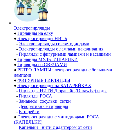
Электро­гирлянды
♦
Гирлянды на елку
♦
Электрогирлянды НИТЬ
-
Электрогирлянды со светодиодами
-
Электрогирлянды с лампами накаливания
-
Гирлянды с фигурными лампами и насадками
♦
Гирлянды МУЛЬТИШАРИКИ
♦
Гирлянды со СВЕЧАМИ
♦
РЕТРО ЛАМПЫ электрогирлянды с большими
лампами
♦
ФИГУРНЫЕ ГИРЛЯНДЫ
♦
Электрогирлянды на БАТАРЕЙКАХ
-
Гирлянды НИТИ Дюравайс (Durawise) и др.
-
Гирлянды РОСА
-
Занавесы, сосульки, сетки
-
Декоративные гирлянды
-
Батарейки
♦
Электрогирлянды с минидиодами РОСА
(КАПЕЛЬКИ)
-
Капельки - нити с адаптером от сети