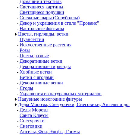
-
Домашний текстиль
-
Светящиеся картины
-
Светящиеся подушки
-
Снежные шары (Сноуболлы)
-
Декор и украшения в стиле "Прованс"
-
Настольные фонтаны
♦
Цветы, гирлянды, ветки
-
Пуансеттии
-
Искусственные растения
-
Розы
-
Цветы разные
-
Декоративные ветки
-
Декоративные гирлянды
-
Хвойные ветки
-
Ветки с ягодами
-
Декоративные венки
-
Ягоды
-
Украшения из натуральных материалов
♦
Надувные новогодние фигуры
♦
Деды Морозы, Снегурочки, Снеговики, Ангелы и др.
-
Деды Морозы
-
Санта Клаусы
-
Снегурочки
-
Снеговики
-
Ангелы, Феи, Эльфы, Гномы