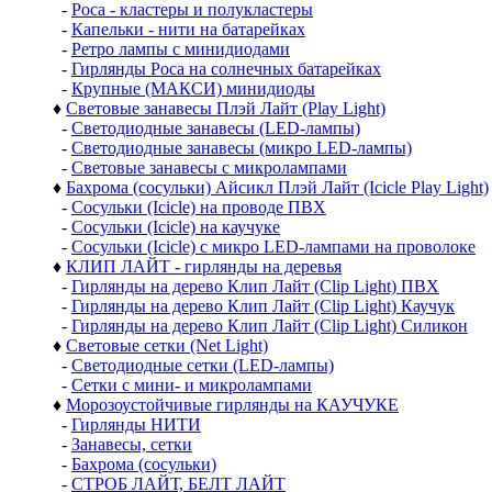
-
Роса - кластеры и полукластеры
-
Капельки - нити на батарейках
-
Ретро лампы с минидиодами
-
Гирлянды Роса на солнечных батарейках
-
Крупные (МАКСИ) минидиоды
♦
Световые занавесы Плэй Лайт (Play Light)
-
Светодиодные занавесы (LED-лампы)
-
Светодиодные занавесы (микро LED-лампы)
-
Световые занавесы с микролампами
♦
Бахрома (сосульки) Айсикл Плэй Лайт (Icicle Play Light)
-
Сосульки (Icicle) на проводе ПВХ
-
Сосульки (Icicle) на каучуке
-
Сосульки (Icicle) с микро LED-лампами на проволоке
♦
КЛИП ЛАЙТ - гирлянды на деревья
-
Гирлянды на дерево Клип Лайт (Clip Light) ПВХ
-
Гирлянды на дерево Клип Лайт (Clip Light) Каучук
-
Гирлянды на дерево Клип Лайт (Clip Light) Силикон
♦
Световые сетки (Net Light)
-
Светодиодные сетки (LED-лампы)
-
Сетки с мини- и микролампами
♦
Морозоустойчивые гирлянды на КАУЧУКЕ
-
Гирлянды НИТИ
-
Занавесы, сетки
-
Бахрома (сосульки)
-
СТРОБ ЛАЙТ, БЕЛТ ЛАЙТ