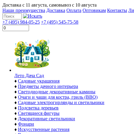
Доставка с
11 августа
, самовывоз с
10 августа
Наши преимущества
Доставка
Оплата
Оптовикам
Контакты
Ли
+7 (495) 984-05-25
+7 (495) 545-75-58
Лето Дача Сад
♦
Садовые украшения
♦
Предметы дачного интерьера
♦
Светодиодные декоративные камины
♦
Очаги и чаши для костра, гриль (BBQ)
♦
Садовые электрогирлянды и светильники
♦
Подсветка деревьев
♦
Светящиеся фигуры
♦
Декоративные светильники
♦
Фонари
♦
Искусственные растения