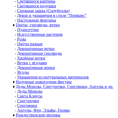
-
Светящиеся картины
-
Светящиеся подушки
-
Снежные шары (Сноуболлы)
-
Декор и украшения в стиле "Прованс"
-
Настольные фонтаны
♦
Цветы, гирлянды, ветки
-
Пуансеттии
-
Искусственные растения
-
Розы
-
Цветы разные
-
Декоративные ветки
-
Декоративные гирлянды
-
Хвойные ветки
-
Ветки с ягодами
-
Декоративные венки
-
Ягоды
-
Украшения из натуральных материалов
♦
Надувные новогодние фигуры
♦
Деды Морозы, Снегурочки, Снеговики, Ангелы и др.
-
Деды Морозы
-
Санта Клаусы
-
Снегурочки
-
Снеговики
-
Ангелы, Феи, Эльфы, Гномы
♦
Рождественские мотивы