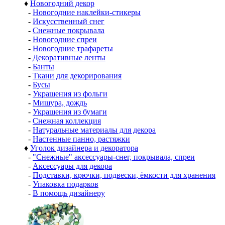
♦
Новогодний декор
-
Новогодние наклейки-стикеры
-
Искусственный снег
-
Снежные покрывала
-
Новогодние спреи
-
Новогодние трафареты
-
Декоративные ленты
-
Банты
-
Ткани для декорирования
-
Бусы
-
Украшения из фольги
-
Мишура, дождь
-
Украшения из бумаги
-
Снежная коллекция
-
Натуральные материалы для декора
-
Настенные панно, растяжки
♦
Уголок дизайнера и декоратора
-
"Снежные" аксессуары-снег, покрывала, спреи
-
Аксессуары для декора
-
Подставки, крючки, подвески, ёмкости для хранения
-
Упаковка подарков
-
В помощь дизайнеру