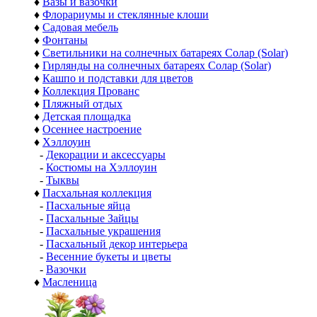
♦
Вазы и вазочки
♦
Флорариумы и стеклянные клоши
♦
Садовая мебель
♦
Фонтаны
♦
Светильники на солнечных батареях Солар (Solar)
♦
Гирлянды на солнечных батареях Солар (Solar)
♦
Кашпо и подставки для цветов
♦
Коллекция Прованс
♦
Пляжный отдых
♦
Детская площадка
♦
Осеннее настроение
♦
Хэллоуин
-
Декорации и аксессуары
-
Костюмы на Хэллоуин
-
Тыквы
♦
Пасхальная коллекция
-
Пасхальные яйца
-
Пасхальные Зайцы
-
Пасхальные украшения
-
Пасхальный декор интерьера
-
Весенние букеты и цветы
-
Вазочки
♦
Масленица