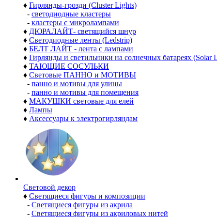
♦
Гирлянды-грозди (Cluster Lights)
-
светодиодные кластеры
-
кластеры с микролампами
♦
ДЮРАЛАЙТ- светящийся шнур
♦
Светодиодные ленты (Ledstrip)
♦
БЕЛТ ЛАЙТ - лента с лампами
♦
Гирлянды и светильники на солнечных батареях (Solar L
♦
ТАЮЩИЕ СОСУЛЬКИ
♦
Световые ПАННО и МОТИВЫ
-
панно и мотивы для улицы
-
панно и мотивы для помещения
♦
МАКУШКИ световые для елей
♦
Лампы
♦
Аксессуары к электрогирляндам
Световой декор
♦
Светящиеся фигуры и композиции
-
Светящиеся фигуры из акрила
-
Светящиеся фигуры из акриловых нитей