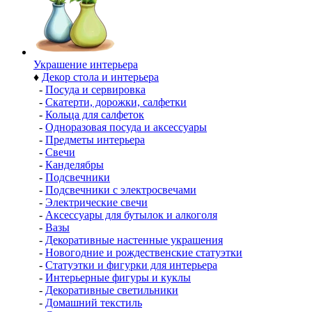
Украшение интерьера
♦
Декор стола и интерьера
-
Посуда и сервировка
-
Скатерти, дорожки, салфетки
-
Кольца для салфеток
-
Одноразовая посуда и аксессуары
-
Предметы интерьера
-
Свечи
-
Канделябры
-
Подсвечники
-
Подсвечники с электросвечами
-
Электрические свечи
-
Аксессуары для бутылок и алкоголя
-
Вазы
-
Декоративные настенные украшения
-
Новогодние и рождественские статуэтки
-
Статуэтки и фигурки для интерьера
-
Интерьерные фигуры и куклы
-
Декоративные светильники
-
Домашний текстиль