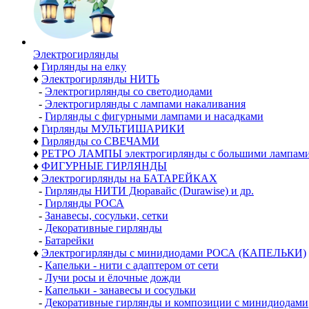
Электро­гирлянды
♦
Гирлянды на елку
♦
Электрогирлянды НИТЬ
-
Электрогирлянды со светодиодами
-
Электрогирлянды с лампами накаливания
-
Гирлянды с фигурными лампами и насадками
♦
Гирлянды МУЛЬТИШАРИКИ
♦
Гирлянды со СВЕЧАМИ
♦
РЕТРО ЛАМПЫ электрогирлянды с большими лампам
♦
ФИГУРНЫЕ ГИРЛЯНДЫ
♦
Электрогирлянды на БАТАРЕЙКАХ
-
Гирлянды НИТИ Дюравайс (Durawise) и др.
-
Гирлянды РОСА
-
Занавесы, сосульки, сетки
-
Декоративные гирлянды
-
Батарейки
♦
Электрогирлянды с минидиодами РОСА (КАПЕЛЬКИ)
-
Капельки - нити с адаптером от сети
-
Лучи росы и ёлочные дожди
-
Капельки - занавесы и сосульки
-
Декоративные гирлянды и композиции с минидиодами