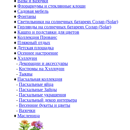
♦
Вазы и вазочки
♦
Флорариумы и стеклянные клоши
♦
Садовая мебель
♦
Фонтаны
♦
Светильники на солнечных батареях Солар (Solar)
♦
Гирлянды на солнечных батареях Солар (Solar)
♦
Кашпо и подставки для цветов
♦
Коллекция Прованс
♦
Пляжный отдых
♦
Детская площадка
♦
Осеннее настроение
♦
Хэллоуин
-
Декорации и аксессуары
-
Костюмы на Хэллоуин
-
Тыквы
♦
Пасхальная коллекция
-
Пасхальные яйца
-
Пасхальные Зайцы
-
Пасхальные украшения
-
Пасхальный декор интерьера
-
Весенние букеты и цветы
-
Вазочки
♦
Масленица