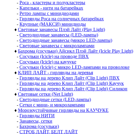
-
Роса - кластеры и полукластеры
-
Капельки - нити на батарейках
-
Ретро лампы с минидиодами
-
Гирлянды Роса на солнечных батарейках
-
Крупные (МАКСИ) минидиоды
♦
Световые занавесы Плэй Лайт (Play Light)
-
Светодиодные занавесы (LED-лампы)
-
Светодиодные занавесы (микро LED-лампы)
-
Световые занавесы с микролампами
♦
Бахрома (сосульки) Айсикл Плэй Лайт (Icicle Play Light)
-
Сосульки (Icicle) на проводе ПВХ
-
Сосульки (Icicle) на каучуке
-
Сосульки (Icicle) с микро LED-лампами на проволоке
♦
КЛИП ЛАЙТ - гирлянды на деревья
-
Гирлянды на дерево Клип Лайт (Clip Light) ПВХ
-
Гирлянды на дерево Клип Лайт (Clip Light) Каучук
-
Гирлянды на дерево Клип Лайт (Clip Light) Силикон
♦
Световые сетки (Net Light)
-
Светодиодные сетки (LED-лампы)
-
Сетки с мини- и микролампами
♦
Морозоустойчивые гирлянды на КАУЧУКЕ
-
Гирлянды НИТИ
-
Занавесы, сетки
-
Бахрома (сосульки)
-
СТРОБ ЛАЙТ, БЕЛТ ЛАЙТ