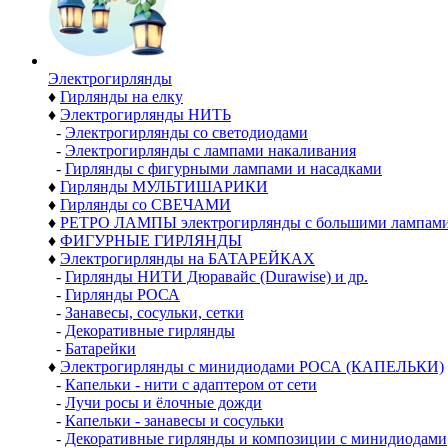
Электро­гирлянды
♦
Гирлянды на елку
♦
Электрогирлянды НИТЬ
-
Электрогирлянды со светодиодами
-
Электрогирлянды с лампами накаливания
-
Гирлянды с фигурными лампами и насадками
♦
Гирлянды МУЛЬТИШАРИКИ
♦
Гирлянды со СВЕЧАМИ
♦
РЕТРО ЛАМПЫ электрогирлянды с большими лампам
♦
ФИГУРНЫЕ ГИРЛЯНДЫ
♦
Электрогирлянды на БАТАРЕЙКАХ
-
Гирлянды НИТИ Дюравайс (Durawise) и др.
-
Гирлянды РОСА
-
Занавесы, сосульки, сетки
-
Декоративные гирлянды
-
Батарейки
♦
Электрогирлянды с минидиодами РОСА (КАПЕЛЬКИ)
-
Капельки - нити с адаптером от сети
-
Лучи росы и ёлочные дожди
-
Капельки - занавесы и сосульки
-
Декоративные гирлянды и композиции с минидиодами