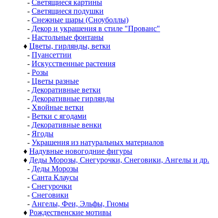
-
Светящиеся картины
-
Светящиеся подушки
-
Снежные шары (Сноуболлы)
-
Декор и украшения в стиле "Прованс"
-
Настольные фонтаны
♦
Цветы, гирлянды, ветки
-
Пуансеттии
-
Искусственные растения
-
Розы
-
Цветы разные
-
Декоративные ветки
-
Декоративные гирлянды
-
Хвойные ветки
-
Ветки с ягодами
-
Декоративные венки
-
Ягоды
-
Украшения из натуральных материалов
♦
Надувные новогодние фигуры
♦
Деды Морозы, Снегурочки, Снеговики, Ангелы и др.
-
Деды Морозы
-
Санта Клаусы
-
Снегурочки
-
Снеговики
-
Ангелы, Феи, Эльфы, Гномы
♦
Рождественские мотивы