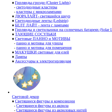
♦
Гирлянды-грозди (Cluster Lights)
-
светодиодные кластеры
-
кластеры с микролампами
♦
ДЮРАЛАЙТ- светящийся шнур
♦
Светодиодные ленты (Ledstrip)
♦
БЕЛТ ЛАЙТ - лента с лампами
♦
Гирлянды и светильники на солнечных батареях (Solar L
♦
ТАЮЩИЕ СОСУЛЬКИ
♦
Световые ПАННО и МОТИВЫ
-
панно и мотивы для улицы
-
панно и мотивы для помещения
♦
МАКУШКИ световые для елей
♦
Лампы
♦
Аксессуары к электрогирляндам
Световой декор
♦
Светящиеся фигуры и композиции
-
Светящиеся фигуры из акрила
-
Светящиеся фигуры из акриловых нитей