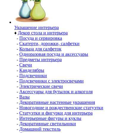
Украшение интерьера
♦
Декор стола и интерьера
-
Посуда и сервировка
-
Скатерти, дорожки, салфетки
-
Кольца для салфеток
-
Одноразовая посуда и аксессуары
-
Предметы интерьера
-
Свечи
-
Канделябры
-
Подсвечники
-
Подсвечники с электросвечами
-
Электрические свечи
-
Аксессуары для бутылок и алкоголя
-
Вазы
-
Декоративные настенные украшения
-
Новогодние и рождественские статуэтки
-
Статуэтки и фигурки для интерьера
-
Интерьерные фигуры и куклы
-
Декоративные светильники
-
Домашний текстиль