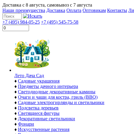
Доставка с
8 августа
, самовывоз с
7 августа
Наши преимущества
Доставка
Оплата
Оптовикам
Контакты
Ли
+7 (495) 984-05-25
+7 (495) 545-75-58
Лето Дача Сад
♦
Садовые украшения
♦
Предметы дачного интерьера
♦
Светодиодные декоративные камины
♦
Очаги и чаши для костра, гриль (BBQ)
♦
Садовые электрогирлянды и светильники
♦
Подсветка деревьев
♦
Светящиеся фигуры
♦
Декоративные светильники
♦
Фонари
♦
Искусственные растения