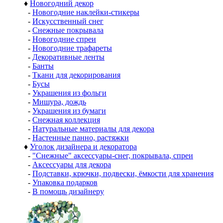
♦
Новогодний декор
-
Новогодние наклейки-стикеры
-
Искусственный снег
-
Снежные покрывала
-
Новогодние спреи
-
Новогодние трафареты
-
Декоративные ленты
-
Банты
-
Ткани для декорирования
-
Бусы
-
Украшения из фольги
-
Мишура, дождь
-
Украшения из бумаги
-
Снежная коллекция
-
Натуральные материалы для декора
-
Настенные панно, растяжки
♦
Уголок дизайнера и декоратора
-
"Снежные" аксессуары-снег, покрывала, спреи
-
Аксессуары для декора
-
Подставки, крючки, подвески, ёмкости для хранения
-
Упаковка подарков
-
В помощь дизайнеру