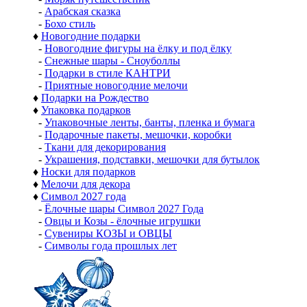
-
Арабская сказка
-
Бохо стиль
♦
Новогодние подарки
-
Новогодние фигуры на ёлку и под ёлку
-
Снежные шары - Сноуболлы
-
Подарки в стиле КАНТРИ
-
Приятные новогодние мелочи
♦
Подарки на Рождество
♦
Упаковка подарков
-
Упаковочные ленты, банты, пленка и бумага
-
Подарочные пакеты, мешочки, коробки
-
Ткани для декорирования
-
Украшения, подставки, мешочки для бутылок
♦
Носки для подарков
♦
Мелочи для декора
♦
Символ 2027 года
-
Ёлочные шары Символ 2027 Года
-
Овцы и Козы - ёлочные игрушки
-
Сувениры КОЗЫ и ОВЦЫ
-
Символы года прошлых лет