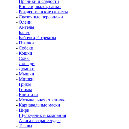
-
Пряники и сладости
-
Коньки, лыжи, санки
-
Рождественские сюжеты
-
Сказочные персонажи
-
Олени
-
Ангелы
-
Балет
-
Бабочки, Стрекозы
-
Птички
-
Собаки
-
Кошки
-
Совы
-
Лошади
-
Домики
-
Мышки
-
Мишки
-
Грибы
-
Гномы
-
Ели-пили
-
Музыкальная страничка
-
Карнавальные маски
-
Цирк
-
Щелкунчик и компания
-
Алиса в стране чудес
-
Тыквы