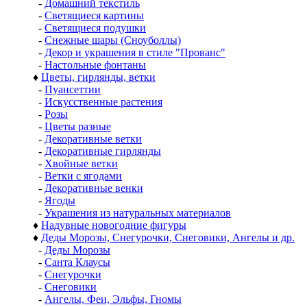
-
Домашний текстиль
-
Светящиеся картины
-
Светящиеся подушки
-
Снежные шары (Сноуболлы)
-
Декор и украшения в стиле "Прованс"
-
Настольные фонтаны
♦
Цветы, гирлянды, ветки
-
Пуансеттии
-
Искусственные растения
-
Розы
-
Цветы разные
-
Декоративные ветки
-
Декоративные гирлянды
-
Хвойные ветки
-
Ветки с ягодами
-
Декоративные венки
-
Ягоды
-
Украшения из натуральных материалов
♦
Надувные новогодние фигуры
♦
Деды Морозы, Снегурочки, Снеговики, Ангелы и др.
-
Деды Морозы
-
Санта Клаусы
-
Снегурочки
-
Снеговики
-
Ангелы, Феи, Эльфы, Гномы