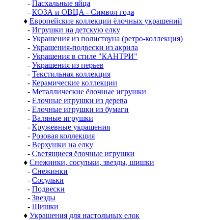
-
Пасхальные яйца
-
КОЗА и ОВЦА - Символ года
♦
Европейские коллекции ёлочных украшений
-
Игрушки на детскую елку
-
Украшения из полистоуна (ретро-коллекция)
-
Украшения-подвески из акрила
-
Украшения в стиле "КАНТРИ"
-
Украшения из перьев
-
Текстильная коллекция
-
Керамические коллекции
-
Металлические ёлочные игрушки
-
Елочные игрушки из дерева
-
Елочные игрушки из бумаги
-
Валяные игрушки
-
Кружевные украшения
-
Розовая коллекция
-
Верхушки на елку
-
Светящиеся ёлочные игрушки
♦
Снежинки, сосульки, звезды, шишки
-
Снежинки
-
Сосульки
-
Подвески
-
Звезды
-
Шишки
♦
Украшения для настольных елок