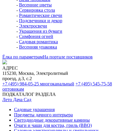
-
Весенние цветы
-
Сервировка стола
-
Романтические свечи
-
Подсвечники и декор
-
Электросвечи
-
Украшения из бумаги
-
Симфония огней
-
Садовая романтика
-
Весенняя упаковка
Ёлка по параметрам
На портале поставщиков
АДРЕС
115230, Москва, Электролитный
проезд, д.3, с.2
+7 (495) 984-05-25
многоканальный
+7 (495) 545-75-58
оптовикам
ПОДКАТАЛОГ РАЗДЕЛА
Лето Дача Сад
Садовые украшения
Предметы дачного интерьера
Светодиодные декоративные камины
Очаги и чаши для костра, гриль (BBQ)
Садовые электрогирлянды и светильники