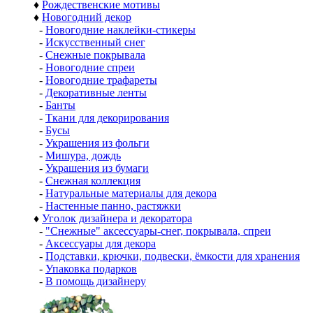
♦
Рождественские мотивы
♦
Новогодний декор
-
Новогодние наклейки-стикеры
-
Искусственный снег
-
Снежные покрывала
-
Новогодние спреи
-
Новогодние трафареты
-
Декоративные ленты
-
Банты
-
Ткани для декорирования
-
Бусы
-
Украшения из фольги
-
Мишура, дождь
-
Украшения из бумаги
-
Снежная коллекция
-
Натуральные материалы для декора
-
Настенные панно, растяжки
♦
Уголок дизайнера и декоратора
-
"Снежные" аксессуары-снег, покрывала, спреи
-
Аксессуары для декора
-
Подставки, крючки, подвески, ёмкости для хранения
-
Упаковка подарков
-
В помощь дизайнеру