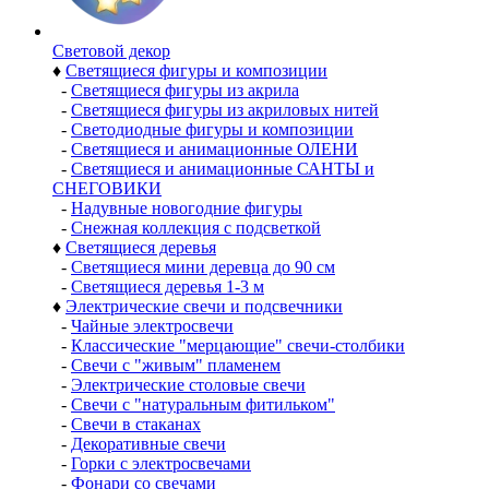
Световой декор
♦
Светящиеся фигуры и композиции
-
Светящиеся фигуры из акрила
-
Светящиеся фигуры из акриловых нитей
-
Светодиодные фигуры и композиции
-
Светящиеся и анимационные ОЛЕНИ
-
Светящиеся и анимационные САНТЫ и
СНЕГОВИКИ
-
Надувные новогодние фигуры
-
Снежная коллекция с подсветкой
♦
Светящиеся деревья
-
Светящиеся мини деревца до 90 см
-
Светящиеся деревья 1-3 м
♦
Электрические свечи и подсвечники
-
Чайные электросвечи
-
Классические "мерцающие" свечи-столбики
-
Свечи с "живым" пламенем
-
Электрические столовые свечи
-
Свечи с "натуральным фитильком"
-
Свечи в стаканах
-
Декоративные свечи
-
Горки с электросвечами
-
Фонари со свечами