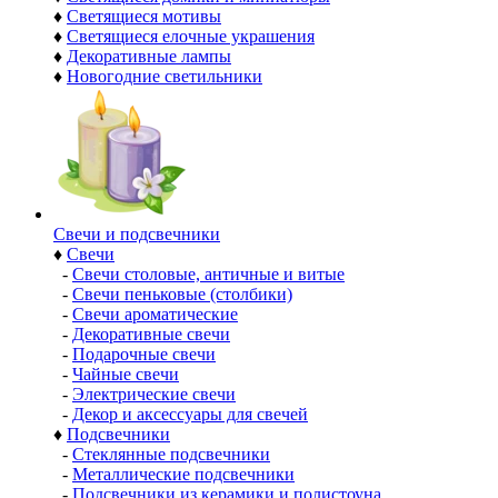
♦
Светящиеся мотивы
♦
Светящиеся елочные украшения
♦
Декоративные лампы
♦
Новогодние светильники
Свечи и подсвечники
♦
Свечи
-
Свечи столовые, античные и витые
-
Свечи пеньковые (столбики)
-
Свечи ароматические
-
Декоративные свечи
-
Подарочные свечи
-
Чайные свечи
-
Электрические свечи
-
Декор и аксессуары для свечей
♦
Подсвечники
-
Стеклянные подсвечники
-
Металлические подсвечники
-
Подсвечники из керамики и полистоуна