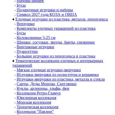
-
Наборы шишек
-
Бусы
-
Подарочные игрушки и наборы
-
Символ 2027 года КОЗА и ОВЦА
♦
Елочные игрушки из пластика, металла, пеноплекса
-
Верхушки
-
Комплекты елочных украшений из пластика
-
Бусы
-
Колокольчики 5-25 см
-
Шишки, сосульки, звезды, банты, снежинки
-
Винтажные игрушки
-
Пуансеттии
-
Большие игрушки из пеноплекса и пластика
♦
Тематические коллекции елочных и интерьерных
украшений
-
Мягкие елочные игрушки-зверушки
-
Игрушки-зверушки из полистоуна и керамики
-
Игрушки-зверушки из пластика, металла и стекла
-
Санты, Деды Морозы, Снеговики
-
Куклы, арлекины, эльфы, феи
-
Коллекция Ретро-Гламур
-
Ювелирная коллекция
-
Морская коллекция
-
Тропическая коллекция
-
Коллекция "Павлин"