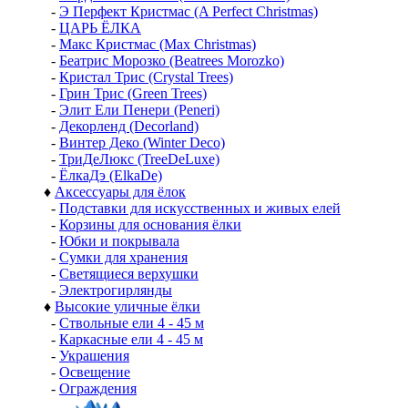
-
Э Перфект Кристмас (A Perfect Christmas)
-
ЦАРЬ ЁЛКА
-
Макс Кристмас (Max Christmas)
-
Беатрис Морозко (Beatrees Morozko)
-
Кристал Трис (Crystal Trees)
-
Грин Трис (Green Trees)
-
Элит Ели Пенери (Peneri)
-
Декорленд (Decorland)
-
Винтер Деко (Winter Deco)
-
ТриДеЛюкс (TreeDeLuxe)
-
ЁлкаДэ (ElkaDe)
♦
Аксессуары для ёлок
-
Подставки для искусственных и живых елей
-
Корзины для основания ёлки
-
Юбки и покрывала
-
Сумки для хранения
-
Светящиеся верхушки
-
Электрогирлянды
♦
Высокие уличные ёлки
-
Ствольные ели 4 - 45 м
-
Каркасные ели 4 - 45 м
-
Украшения
-
Освещение
-
Ограждения