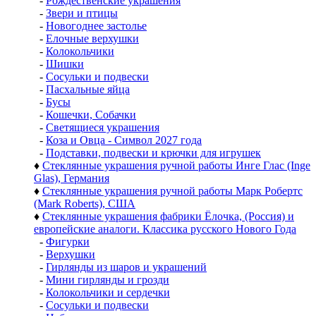
-
Рождественские украшения
-
Звери и птицы
-
Новогоднее застолье
-
Елочные верхушки
-
Колокольчики
-
Шишки
-
Сосульки и подвески
-
Пасхальные яйца
-
Бусы
-
Кошечки, Собачки
-
Светящиеся украшения
-
Коза и Овца - Символ 2027 года
-
Подставки, подвески и крючки для игрушек
♦
Стеклянные украшения ручной работы Инге Глас (Inge
Glas), Германия
♦
Стеклянные украшения ручной работы Марк Робертс
(Mark Roberts), США
♦
Стеклянные украшения фабрики Ёлочка, (Россия) и
европейские аналоги. Классика русского Нового Года
-
Фигурки
-
Верхушки
-
Гирлянды из шаров и украшений
-
Мини гирлянды и грозди
-
Колокольчики и сердечки
-
Сосульки и подвески