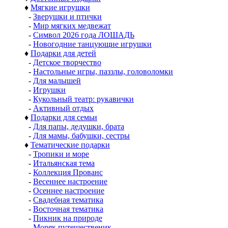
♦
Мягкие игрушки
-
Зверушки и птички
-
Мир мягких медвежат
-
Символ 2026 года ЛОШАДЬ
-
Новогодние танцующие игрушки
♦
Подарки для детей
-
Детское творчество
-
Настольные игры, паззлы, головоломки
-
Для малышей
-
Игрушки
-
Кукольный театр: рукавички
-
Активный отдых
♦
Подарки для семьи
-
Для папы, дедушки, брата
-
Для мамы, бабушки, сестры
♦
Тематические подарки
-
Тропики и море
-
Итальянская тема
-
Коллекция Прованс
-
Весеннее настроение
-
Осеннее настроение
-
Свадебная тематика
-
Восточная тематика
-
Пикник на природе
-
Моряк путешественик