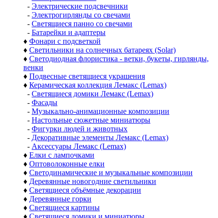
-
Электрические подсвечники
-
Электрогирлянды со свечами
-
Светящиеся панно со свечами
-
Батарейки и адаптеры
♦
Фонари с подсветкой
♦
Светильники на солнечных батареях (Solar)
♦
Светодиодная флористика - ветки, букеты, гирлянды,
венки
♦
Подвесные светящиеся украшения
♦
Керамическая коллекция Лемакс (Lemax)
-
Светящиеся домики Лемакс (Lemax)
-
Фасады
-
Музыкально-анимационные композиции
-
Настольные сюжетные миниатюры
-
Фигурки людей и животных
-
Декоративные элементы Лемакс (Lemax)
-
Аксессуары Лемакс (Lemax)
♦
Елки с лампочками
♦
Оптоволоконные елки
♦
Светодинамические и музыкальные композиции
♦
Деревянные новогодние светильники
♦
Светящиеся объёмные декорации
♦
Деревянные горки
♦
Светящиеся картины
♦
Светящиеся домики и миниатюры