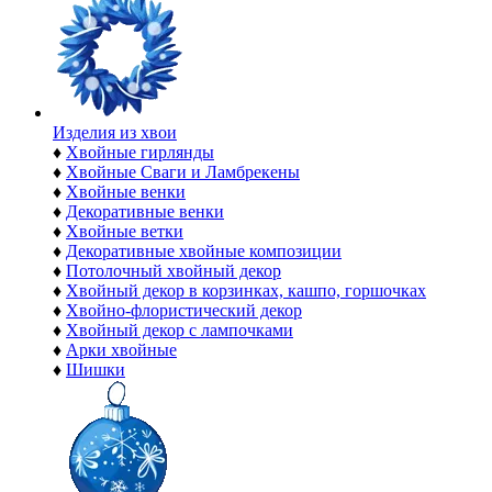
Изделия из хвои
♦
Хвойные гирлянды
♦
Хвойные Сваги и Ламбрекены
♦
Хвойные венки
♦
Декоративные венки
♦
Хвойные ветки
♦
Декоративные хвойные композиции
♦
Потолочный хвойный декор
♦
Хвойный декор в корзинках, кашпо, горшочках
♦
Хвойно-флористический декор
♦
Хвойный декор с лампочками
♦
Арки хвойные
♦
Шишки