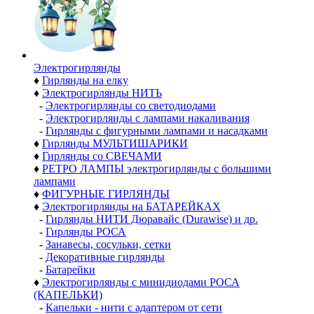
Электро­гирлянды
♦
Гирлянды на елку
♦
Электрогирлянды НИТЬ
-
Электрогирлянды со светодиодами
-
Электрогирлянды с лампами накаливания
-
Гирлянды с фигурными лампами и насадками
♦
Гирлянды МУЛЬТИШАРИКИ
♦
Гирлянды со СВЕЧАМИ
♦
РЕТРО ЛАМПЫ электрогирлянды с большими
лампами
♦
ФИГУРНЫЕ ГИРЛЯНДЫ
♦
Электрогирлянды на БАТАРЕЙКАХ
-
Гирлянды НИТИ Дюравайс (Durawise) и др.
-
Гирлянды РОСА
-
Занавесы, сосульки, сетки
-
Декоративные гирлянды
-
Батарейки
♦
Электрогирлянды с минидиодами РОСА
(КАПЕЛЬКИ)
-
Капельки - нити с адаптером от сети