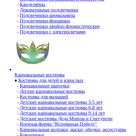
-
Канделябры
-
Декоративные подсвечники
-
Подсвечники-аромалампы
-
Подсвечники-фонарики
-
Подсвечники хвойно-флористические
-
Подсвечники с электросвечами
Карнавальные костюмы
♦
Костюмы для детей и взрослых
-
Карнавальные шапочки
-
Легкие карнавальные костюмы
-
Костюмы для малышей
-
Детские карнавальные костюмы 3-5 лет
-
Детские карнавальные костюмы 6-8 лет
-
Детские карнавальные костюмы 9-14 лет
-
Детские костюмы Деда Мороза и Снегурочи
-
Военная форма "Вспоминая Победу"
-
Карнавальные колпаки, маски, ободки, аксессуары
-
Кокошники