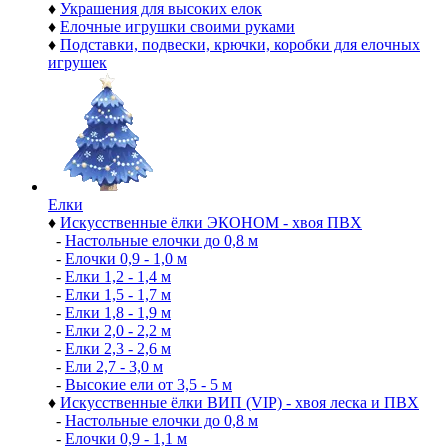
♦
Украшения для высоких елок
♦
Елочные игрушки своими руками
♦
Подставки, подвески, крючки, коробки для елочных
игрушек
Елки
♦
Искусственные ёлки ЭКОНОМ - хвоя ПВХ
-
Настольные елочки до 0,8 м
-
Елочки 0,9 - 1,0 м
-
Елки 1,2 - 1,4 м
-
Елки 1,5 - 1,7 м
-
Елки 1,8 - 1,9 м
-
Елки 2,0 - 2,2 м
-
Елки 2,3 - 2,6 м
-
Ели 2,7 - 3,0 м
-
Высокие ели от 3,5 - 5 м
♦
Искусственные ёлки ВИП (VIP) - хвоя леска и ПВХ
-
Настольные елочки до 0,8 м
-
Елочки 0,9 - 1,1 м