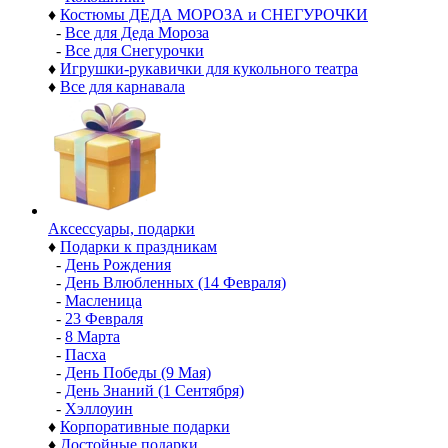
♦
Костюмы ДЕДА МОРОЗА и СНЕГУРОЧКИ
-
Все для Деда Мороза
-
Все для Снегурочки
♦
Игрушки-рукавички для кукольного театра
♦
Все для карнавала
Аксессуары, подарки
♦
Подарки к праздникам
-
День Рождения
-
День Влюбленных (14 Февраля)
-
Масленица
-
23 Февраля
-
8 Марта
-
Пасха
-
День Победы (9 Мая)
-
День Знаний (1 Сентября)
-
Хэллоуин
♦
Корпоративные подарки
♦
Достойные подарки