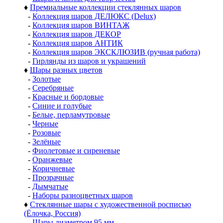
♦
Премиальные коллекции стеклянных шаров
-
Коллекция шаров ДЕЛЮКС (Delux)
-
Коллекция шаров ВИНТАЖ
-
Коллекция шаров ДЕКОР
-
Коллекция шаров АНТИК
-
Коллекция шаров ЭКСКЛЮЗИВ (ручная работа)
-
Гирлянды из шаров и украшений
♦
Шары разных цветов
-
Золотые
-
Серебряные
-
Красные и бордовые
-
Синие и голубые
-
Белые, перламутровые
-
Черные
-
Розовые
-
Зелёные
-
Фиолетовые и сиреневые
-
Оранжевые
-
Коричневые
-
Прозрачные
-
Дымчатые
-
Наборы разноцветных шаров
♦
Стеклянные шары с художественной росписью
(Ёлочка, Россия)
-
Шары диаметром 95 мм