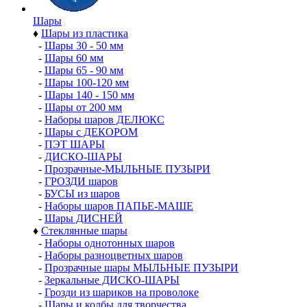
Шары
♦
Шары из пластика
-
Шары 30 - 50 мм
-
Шары 60 мм
-
Шары 65 - 90 мм
-
Шары 100-120 мм
-
Шары 140 - 150 мм
-
Шары от 200 мм
-
Наборы шаров ДЕЛЮКС
-
Шары с ДЕКОРОМ
-
ПЭТ ШАРЫ
-
ДИСКО-ШАРЫ
-
Прозрачные-МЫЛЬНЫЕ ПУЗЫРИ
-
ГРОЗДИ шаров
-
БУСЫ из шаров
-
Наборы шаров ПАПЬЕ-МАШЕ
-
Шары ДИСНЕЙ
♦
Стеклянные шары
-
Наборы однотонных шаров
-
Наборы разноцветных шаров
-
Прозрачные шары МЫЛЬНЫЕ ПУЗЫРИ
-
Зеркальные ДИСКО-ШАРЫ
-
Грозди из шариков на проволоке
-
Шары и колбы для творчества