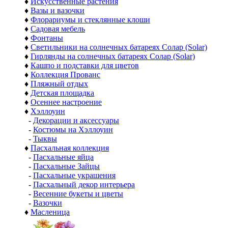
♦
Искусственные растения
♦
Вазы и вазочки
♦
Флорариумы и стеклянные клоши
♦
Садовая мебель
♦
Фонтаны
♦
Светильники на солнечных батареях Солар (Solar)
♦
Гирлянды на солнечных батареях Солар (Solar)
♦
Кашпо и подставки для цветов
♦
Коллекция Прованс
♦
Пляжный отдых
♦
Детская площадка
♦
Осеннее настроение
♦
Хэллоуин
-
Декорации и аксессуары
-
Костюмы на Хэллоуин
-
Тыквы
♦
Пасхальная коллекция
-
Пасхальные яйца
-
Пасхальные Зайцы
-
Пасхальные украшения
-
Пасхальный декор интерьера
-
Весенние букеты и цветы
-
Вазочки
♦
Масленица