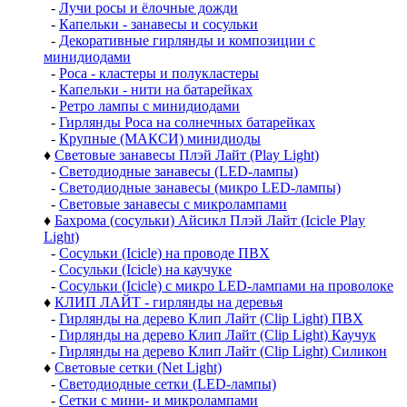
-
Лучи росы и ёлочные дожди
-
Капельки - занавесы и сосульки
-
Декоративные гирлянды и композиции с
минидиодами
-
Роса - кластеры и полукластеры
-
Капельки - нити на батарейках
-
Ретро лампы с минидиодами
-
Гирлянды Роса на солнечных батарейках
-
Крупные (МАКСИ) минидиоды
♦
Световые занавесы Плэй Лайт (Play Light)
-
Светодиодные занавесы (LED-лампы)
-
Светодиодные занавесы (микро LED-лампы)
-
Световые занавесы с микролампами
♦
Бахрома (сосульки) Айсикл Плэй Лайт (Icicle Play
Light)
-
Сосульки (Icicle) на проводе ПВХ
-
Сосульки (Icicle) на каучуке
-
Сосульки (Icicle) с микро LED-лампами на проволоке
♦
КЛИП ЛАЙТ - гирлянды на деревья
-
Гирлянды на дерево Клип Лайт (Clip Light) ПВХ
-
Гирлянды на дерево Клип Лайт (Clip Light) Каучук
-
Гирлянды на дерево Клип Лайт (Clip Light) Силикон
♦
Световые сетки (Net Light)
-
Светодиодные сетки (LED-лампы)
-
Сетки с мини- и микролампами