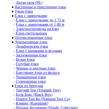
-
Литая хвоя (РЕ)
♦
Настенные и пристенные ёлки
♦
Узкие ёлки
♦
Елки с лампочками
-
Ёлки с лампочками до 1,75 м
-
Ёлки с лампочками от 1,80 м
-
Электрогирлянды на ёлку
-
Ёлки-светильники
♦
Оптоволоконные елки
♦
Декоративные елки
-
Дизайнерские ёлки
-
Ёлки с шишками и ягодами
-
Заснеженные ёлки
-
Белые ёлки
-
Голубые ёлки
-
Чёрные и цветные ёлки
-
Блестящие ёлки из фольги
-
Украшенные ёлки
-
Сувенирные елки
♦
Ёлки по брендам
-
Триумф Три (Triumph Tree)
-
Блэк Бокс (Black Box)
-
Нэшнл Три Ко (National Tree Co)
-
Кэминг (Kaemingk)
-
Нордик Коллекшн (Nordic Collection)