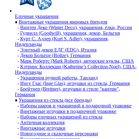
Елочные украшения
♦
Винтажные украшения мировых брендов
-
Винтер Деко (Winter Deco), украшения, ёлки, Россия
-
Гудвилл (Goodwill), украшения, декор, Бельгия
-
Курт С. Адлер (Kurt S. Adler), украшения,
Нидерланды
-
Элитный декор ЕДГ (EDG), Италия
-
Декор Больтце (Boltze), Германия
-
Марк Робертс (Mark Roberts), авторские куклы, США
-
Кэтринс Коллекшн (Katherine’s Collection-Noel), США-
Нидерланды
-
Украшения ручной работы, Таиланд
-
Инге Глас (Inge Glas), игрушки из стекла, Германия
-
Брейтнер (Breitner), игрушки в стиле "кантри",
Германия
♦
Украшения из стекла (все бренды)
-
Наборы шаров и украшений в подарочной упаковке
-
Винтажные игрушки в подарочной упаковке
-
Наборы елочных украшений из стекла
-
Античная коллекция
-
Винтажные игрушки
-
Новогодние и сказочные персонажи