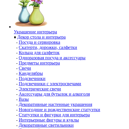
Украшение интерьера
♦
Декор стола и интерьера
-
Посуда и сервировка
-
Скатерти, дорожки, салфетки
-
Кольца для салфеток
-
Одноразовая посуда и аксессуары
-
Предметы интерьера
-
Свечи
-
Канделябры
-
Подсвечники
-
Подсвечники с электросвечами
-
Электрические свечи
-
Аксессуары для бутылок и алкоголя
-
Вазы
-
Декоративные настенные украшения
-
Новогодние и рождественские статуэтки
-
Статуэтки и фигурки для интерьера
-
Интерьерные фигуры и куклы
-
Декоративные светильники