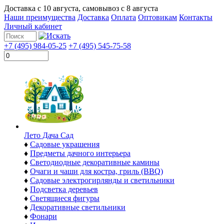
Доставка с
10 августа
, самовывоз с
8 августа
Наши преимущества
Доставка
Оплата
Оптовикам
Контакты
Личный кабинет
+7 (495) 984-05-25
+7 (495) 545-75-58
Лето Дача Сад
♦
Садовые украшения
♦
Предметы дачного интерьера
♦
Светодиодные декоративные камины
♦
Очаги и чаши для костра, гриль (BBQ)
♦
Садовые электрогирлянды и светильники
♦
Подсветка деревьев
♦
Светящиеся фигуры
♦
Декоративные светильники
♦
Фонари