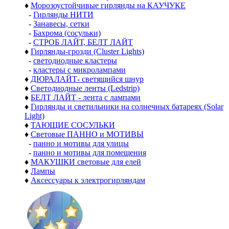
♦
Морозоустойчивые гирлянды на КАУЧУКЕ
-
Гирлянды НИТИ
-
Занавесы, сетки
-
Бахрома (сосульки)
-
СТРОБ ЛАЙТ, БЕЛТ ЛАЙТ
♦
Гирлянды-грозди (Cluster Lights)
-
светодиодные кластеры
-
кластеры с микролампами
♦
ДЮРАЛАЙТ- светящийся шнур
♦
Светодиодные ленты (Ledstrip)
♦
БЕЛТ ЛАЙТ - лента с лампами
♦
Гирлянды и светильники на солнечных батареях (Solar
Light)
♦
ТАЮЩИЕ СОСУЛЬКИ
♦
Световые ПАННО и МОТИВЫ
-
панно и мотивы для улицы
-
панно и мотивы для помещения
♦
МАКУШКИ световые для елей
♦
Лампы
♦
Аксессуары к электрогирляндам