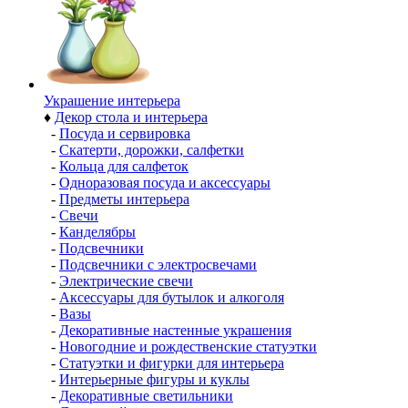
Украшение интерьера
♦
Декор стола и интерьера
-
Посуда и сервировка
-
Скатерти, дорожки, салфетки
-
Кольца для салфеток
-
Одноразовая посуда и аксессуары
-
Предметы интерьера
-
Свечи
-
Канделябры
-
Подсвечники
-
Подсвечники с электросвечами
-
Электрические свечи
-
Аксессуары для бутылок и алкоголя
-
Вазы
-
Декоративные настенные украшения
-
Новогодние и рождественские статуэтки
-
Статуэтки и фигурки для интерьера
-
Интерьерные фигуры и куклы
-
Декоративные светильники