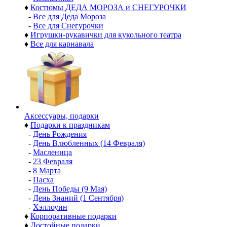
♦
Костюмы ДЕДА МОРОЗА и СНЕГУРОЧКИ
-
Все для Деда Мороза
-
Все для Снегурочки
♦
Игрушки-рукавички для кукольного театра
♦
Все для карнавала
Аксессуары, подарки
♦
Подарки к праздникам
-
День Рождения
-
День Влюбленных (14 Февраля)
-
Масленица
-
23 Февраля
-
8 Марта
-
Пасха
-
День Победы (9 Мая)
-
День Знаний (1 Сентября)
-
Хэллоуин
♦
Корпоративные подарки
♦
Достойные подарки