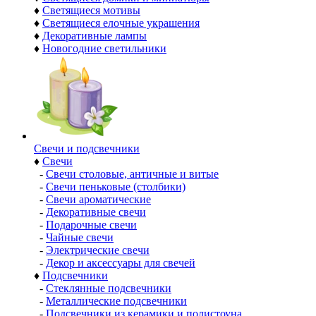
♦
Светящиеся мотивы
♦
Светящиеся елочные украшения
♦
Декоративные лампы
♦
Новогодние светильники
Свечи и подсвечники
♦
Свечи
-
Свечи столовые, античные и витые
-
Свечи пеньковые (столбики)
-
Свечи ароматические
-
Декоративные свечи
-
Подарочные свечи
-
Чайные свечи
-
Электрические свечи
-
Декор и аксессуары для свечей
♦
Подсвечники
-
Стеклянные подсвечники
-
Металлические подсвечники
-
Подсвечники из керамики и полистоуна