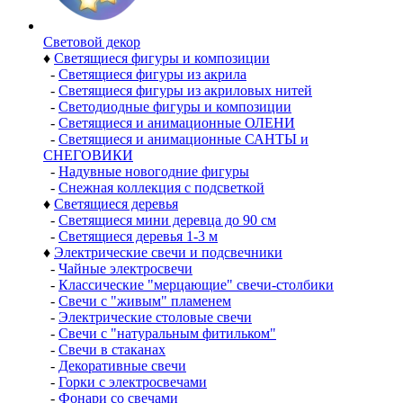
Световой декор
♦
Светящиеся фигуры и композиции
-
Светящиеся фигуры из акрила
-
Светящиеся фигуры из акриловых нитей
-
Светодиодные фигуры и композиции
-
Светящиеся и анимационные ОЛЕНИ
-
Светящиеся и анимационные САНТЫ и
СНЕГОВИКИ
-
Надувные новогодние фигуры
-
Снежная коллекция с подсветкой
♦
Светящиеся деревья
-
Светящиеся мини деревца до 90 см
-
Светящиеся деревья 1-3 м
♦
Электрические свечи и подсвечники
-
Чайные электросвечи
-
Классические "мерцающие" свечи-столбики
-
Свечи с "живым" пламенем
-
Электрические столовые свечи
-
Свечи с "натуральным фитильком"
-
Свечи в стаканах
-
Декоративные свечи
-
Горки с электросвечами
-
Фонари со свечами