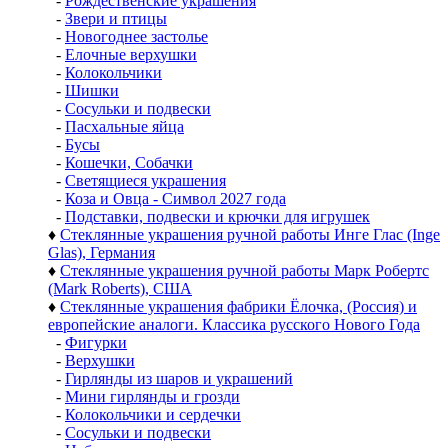
-
Рождественские украшения
-
Звери и птицы
-
Новогоднее застолье
-
Елочные верхушки
-
Колокольчики
-
Шишки
-
Сосульки и подвески
-
Пасхальные яйца
-
Бусы
-
Кошечки, Собачки
-
Светящиеся украшения
-
Коза и Овца - Символ 2027 года
-
Подставки, подвески и крючки для игрушек
♦
Стеклянные украшения ручной работы Инге Глас (Inge
Glas), Германия
♦
Стеклянные украшения ручной работы Марк Робертс
(Mark Roberts), США
♦
Стеклянные украшения фабрики Ёлочка, (Россия) и
европейские аналоги. Классика русского Нового Года
-
Фигурки
-
Верхушки
-
Гирлянды из шаров и украшений
-
Мини гирлянды и грозди
-
Колокольчики и сердечки
-
Сосульки и подвески