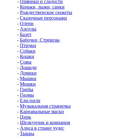
-
Пряники и сладости
-
Коньки, лыжи, санки
-
Рождественские сюжеты
-
Сказочные персонажи
-
Олени
-
Ангелы
-
Балет
-
Бабочки, Стрекозы
-
Птички
-
Собаки
-
Кошки
-
Совы
-
Лошади
-
Домики
-
Мышки
-
Мишки
-
Грибы
-
Гномы
-
Ели-пили
-
Музыкальная страничка
-
Карнавальные маски
-
Цирк
-
Щелкунчик и компания
-
Алиса в стране чудес
-
Тыквы