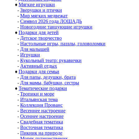
♦
Мягкие игрушки
-
Зверушки и птички
-
Мир мягких медвежат
-
Символ 2026 года ЛОШАДЬ
-
Новогодние танцующие игрушки
♦
Подарки для детей
-
Детское творчество
-
Настольные игры, паззлы, головоломки
-
Для малышей
-
Игрушки
-
Кукольный театр: рукавички
-
Активный отдых
♦
Подарки для семьи
-
Для папы, дедушки, брата
-
Для мамы, бабушки, сестры
♦
Тематические подарки
-
Тропики и море
-
Итальянская тема
-
Коллекция Прованс
-
Весеннее настроение
-
Осеннее настроение
-
Свадебная тематика
-
Восточная тематика
-
Пикник на природе
-
Моряк путешественик