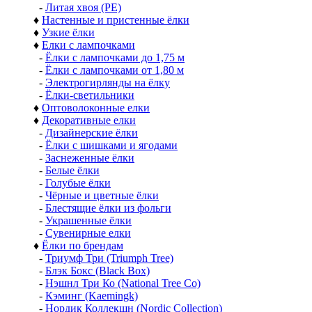
-
Литая хвоя (РЕ)
♦
Настенные и пристенные ёлки
♦
Узкие ёлки
♦
Елки с лампочками
-
Ёлки с лампочками до 1,75 м
-
Ёлки с лампочками от 1,80 м
-
Электрогирлянды на ёлку
-
Ёлки-светильники
♦
Оптоволоконные елки
♦
Декоративные елки
-
Дизайнерские ёлки
-
Ёлки с шишками и ягодами
-
Заснеженные ёлки
-
Белые ёлки
-
Голубые ёлки
-
Чёрные и цветные ёлки
-
Блестящие ёлки из фольги
-
Украшенные ёлки
-
Сувенирные елки
♦
Ёлки по брендам
-
Триумф Три (Triumph Tree)
-
Блэк Бокс (Black Box)
-
Нэшнл Три Ко (National Tree Co)
-
Кэминг (Kaemingk)
-
Нордик Коллекшн (Nordic Collection)