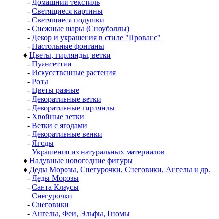
-
Домашний текстиль
-
Светящиеся картины
-
Светящиеся подушки
-
Снежные шары (Сноуболлы)
-
Декор и украшения в стиле "Прованс"
-
Настольные фонтаны
♦
Цветы, гирлянды, ветки
-
Пуансеттии
-
Искусственные растения
-
Розы
-
Цветы разные
-
Декоративные ветки
-
Декоративные гирлянды
-
Хвойные ветки
-
Ветки с ягодами
-
Декоративные венки
-
Ягоды
-
Украшения из натуральных материалов
♦
Надувные новогодние фигуры
♦
Деды Морозы, Снегурочки, Снеговики, Ангелы и др.
-
Деды Морозы
-
Санта Клаусы
-
Снегурочки
-
Снеговики
-
Ангелы, Феи, Эльфы, Гномы