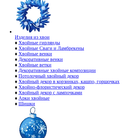
Изделия из хвои
♦
Хвойные гирлянды
♦
Хвойные Сваги и Ламбрекены
♦
Хвойные венки
♦
Декоративные венки
♦
Хвойные ветки
♦
Декоративные хвойные композиции
♦
Потолочный хвойный декор
♦
Хвойный декор в корзинках, кашпо, горшочках
♦
Хвойно-флористический декор
♦
Хвойный декор с лампочками
♦
Арки хвойные
♦
Шишки