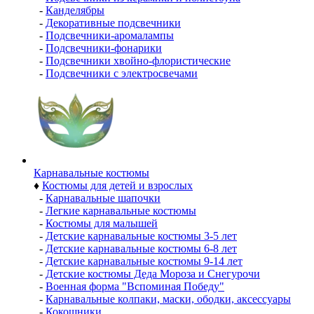
-
Канделябры
-
Декоративные подсвечники
-
Подсвечники-аромалампы
-
Подсвечники-фонарики
-
Подсвечники хвойно-флористические
-
Подсвечники с электросвечами
Карнавальные костюмы
♦
Костюмы для детей и взрослых
-
Карнавальные шапочки
-
Легкие карнавальные костюмы
-
Костюмы для малышей
-
Детские карнавальные костюмы 3-5 лет
-
Детские карнавальные костюмы 6-8 лет
-
Детские карнавальные костюмы 9-14 лет
-
Детские костюмы Деда Мороза и Снегурочи
-
Военная форма "Вспоминая Победу"
-
Карнавальные колпаки, маски, ободки, аксессуары
-
Кокошники