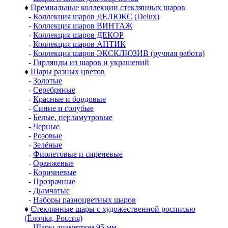
♦
Премиальные коллекции стеклянных шаров
-
Коллекция шаров ДЕЛЮКС (Delux)
-
Коллекция шаров ВИНТАЖ
-
Коллекция шаров ДЕКОР
-
Коллекция шаров АНТИК
-
Коллекция шаров ЭКСКЛЮЗИВ (ручная работа)
-
Гирлянды из шаров и украшений
♦
Шары разных цветов
-
Золотые
-
Серебряные
-
Красные и бордовые
-
Синие и голубые
-
Белые, перламутровые
-
Черные
-
Розовые
-
Зелёные
-
Фиолетовые и сиреневые
-
Оранжевые
-
Коричневые
-
Прозрачные
-
Дымчатые
-
Наборы разноцветных шаров
♦
Стеклянные шары с художественной росписью
(Ёлочка, Россия)
-
Шары диаметром 95 мм