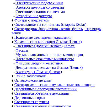
-
Электрические подсвечники
-
Электрогирлянды со свечами
-
Светящиеся панно со свечами
-
Батарейки и адаптеры
♦
Фонари с подсветкой
♦
Светильники на солнечных батареях (Solar)
♦
Светодиодная флористика - ветки, букеты, гирлянды,
венки
♦
Подвесные светящиеся украшения
♦
Керамическая коллекция Лемакс (Lemax)
-
Светящиеся домики Лемакс (Lemax)
-
Фасады
-
Музыкально-анимационные композиции
-
Настольные сюжетные миниатюры
-
Фигурки людей и животных
-
Декоративные элементы Лемакс (Lemax)
-
Аксессуары Лемакс (Lemax)
♦
Елки с лампочками
♦
Оптоволоконные елки
♦
Светодинамические и музыкальные композиции
♦
Деревянные новогодние светильники
♦
Светящиеся объёмные декорации
♦
Деревянные горки
♦
Светящиеся картины
♦
Светящиеся домики и миниатюры