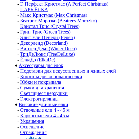
-
Э Перфект Кристмас (A Perfect Christmas)
-
ЦАРЬ ЁЛКА
-
Макс Кристмас (Max Christmas)
-
Беатрис Морозко (Beatrees Morozko)
-
Кристал Трис (Crystal Trees)
-
Грин Трис (Green Trees)
-
Элит Ели Пенери (Peneri)
-
Декорленд (Decorland)
-
Винтер Деко (Winter Deco)
-
ТриДеЛюкс (TreeDeLuxe)
-
ЁлкаДэ (ElkaDe)
♦
Аксессуары для ёлок
-
Подставки для искусственных и живых елей
-
Корзины для основания ёлки
-
Юбки и покрывала
-
Сумки для хранения
-
Светящиеся верхушки
-
Электрогирлянды
♦
Высокие уличные ёлки
-
Ствольные ели 4 - 45 м
-
Каркасные ели 4 - 45 м
-
Украшения
-
Освещение
-
Ограждения