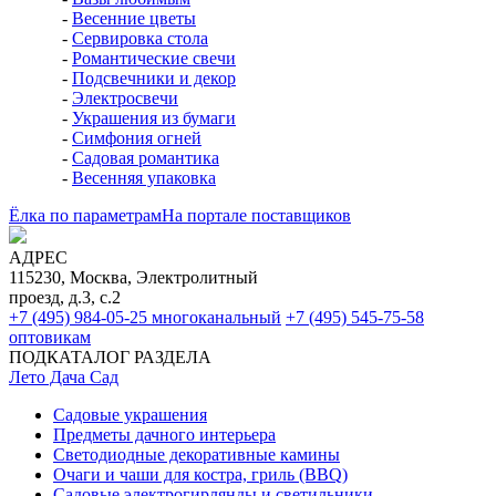
-
Весенние цветы
-
Сервировка стола
-
Романтические свечи
-
Подсвечники и декор
-
Электросвечи
-
Украшения из бумаги
-
Симфония огней
-
Садовая романтика
-
Весенняя упаковка
Ёлка по параметрам
На портале поставщиков
АДРЕС
115230, Москва, Электролитный
проезд, д.3, с.2
+7 (495) 984-05-25
многоканальный
+7 (495) 545-75-58
оптовикам
ПОДКАТАЛОГ РАЗДЕЛА
Лето Дача Сад
Садовые украшения
Предметы дачного интерьера
Светодиодные декоративные камины
Очаги и чаши для костра, гриль (BBQ)
Садовые электрогирлянды и светильники