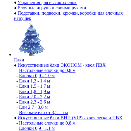
♦
Украшения для высоких елок
♦
Елочные игрушки своими руками
♦
Подставки, подвески, крючки, коробки для елочных
игрушек
Елки
♦
Искусственные ёлки ЭКОНОМ - хвоя ПВХ
-
Настольные елочки до 0,8 м
-
Елочки 0,9 - 1,0 м
-
Елки 1,2 - 1,4 м
-
Елки 1,5 - 1,7 м
-
Елки 1,8 - 1,9 м
-
Елки 2,0 - 2,2 м
-
Елки 2,3 - 2,6 м
-
Ели 2,7 - 3,0 м
-
Высокие ели от 3,5 - 5 м
♦
Искусственные ёлки ВИП (VIP) - хвоя леска и ПВХ
-
Настольные елочки до 0,8 м
-
Елочки 0,9 - 1,1 м