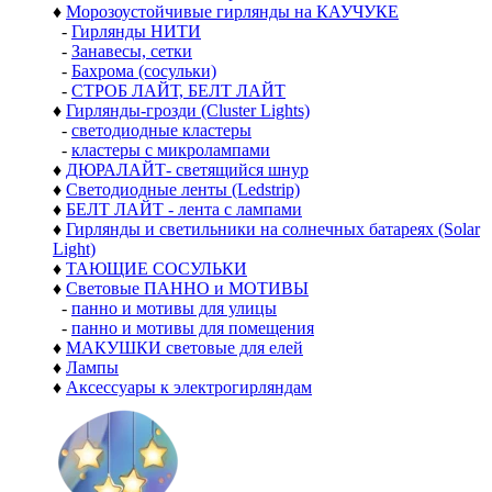
♦
Морозоустойчивые гирлянды на КАУЧУКЕ
-
Гирлянды НИТИ
-
Занавесы, сетки
-
Бахрома (сосульки)
-
СТРОБ ЛАЙТ, БЕЛТ ЛАЙТ
♦
Гирлянды-грозди (Cluster Lights)
-
светодиодные кластеры
-
кластеры с микролампами
♦
ДЮРАЛАЙТ- светящийся шнур
♦
Светодиодные ленты (Ledstrip)
♦
БЕЛТ ЛАЙТ - лента с лампами
♦
Гирлянды и светильники на солнечных батареях (Solar
Light)
♦
ТАЮЩИЕ СОСУЛЬКИ
♦
Световые ПАННО и МОТИВЫ
-
панно и мотивы для улицы
-
панно и мотивы для помещения
♦
МАКУШКИ световые для елей
♦
Лампы
♦
Аксессуары к электрогирляндам