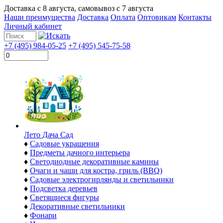
Доставка с
8 августа
, самовывоз с
7 августа
Наши преимущества
Доставка
Оплата
Оптовикам
Контакты
Личный кабинет
+7 (495) 984-05-25
+7 (495) 545-75-58
Лето Дача Сад
♦
Садовые украшения
♦
Предметы дачного интерьера
♦
Светодиодные декоративные камины
♦
Очаги и чаши для костра, гриль (BBQ)
♦
Садовые электрогирлянды и светильники
♦
Подсветка деревьев
♦
Светящиеся фигуры
♦
Декоративные светильники
♦
Фонари