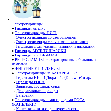
Электро­гирлянды
♦
Гирлянды на елку
♦
Электрогирлянды НИТЬ
-
Электрогирлянды со светодиодами
-
Электрогирлянды с лампами накаливания
-
Гирлянды с фигурными лампами и насадками
♦
Гирлянды МУЛЬТИШАРИКИ
♦
Гирлянды со СВЕЧАМИ
♦
РЕТРО ЛАМПЫ электрогирлянды с большими
лампами
♦
ФИГУРНЫЕ ГИРЛЯНДЫ
♦
Электрогирлянды на БАТАРЕЙКАХ
-
Гирлянды НИТИ Дюравайс (Durawise) и др.
-
Гирлянды РОСА
-
Занавесы, сосульки, сетки
-
Декоративные гирлянды
-
Батарейки
♦
Электрогирлянды с минидиодами РОСА
(КАПЕЛЬКИ)
-
Капельки - нити с адаптером от сети