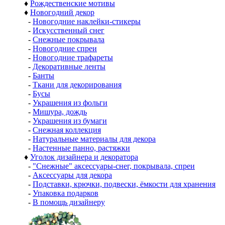
♦
Рождественские мотивы
♦
Новогодний декор
-
Новогодние наклейки-стикеры
-
Искусственный снег
-
Снежные покрывала
-
Новогодние спреи
-
Новогодние трафареты
-
Декоративные ленты
-
Банты
-
Ткани для декорирования
-
Бусы
-
Украшения из фольги
-
Мишура, дождь
-
Украшения из бумаги
-
Снежная коллекция
-
Натуральные материалы для декора
-
Настенные панно, растяжки
♦
Уголок дизайнера и декоратора
-
"Снежные" аксессуары-снег, покрывала, спреи
-
Аксессуары для декора
-
Подставки, крючки, подвески, ёмкости для хранения
-
Упаковка подарков
-
В помощь дизайнеру