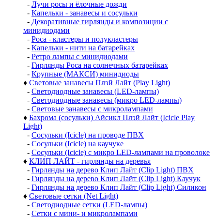
-
Лучи росы и ёлочные дожди
-
Капельки - занавесы и сосульки
-
Декоративные гирлянды и композиции с
минидиодами
-
Роса - кластеры и полукластеры
-
Капельки - нити на батарейках
-
Ретро лампы с минидиодами
-
Гирлянды Роса на солнечных батарейках
-
Крупные (МАКСИ) минидиоды
♦
Световые занавесы Плэй Лайт (Play Light)
-
Светодиодные занавесы (LED-лампы)
-
Светодиодные занавесы (микро LED-лампы)
-
Световые занавесы с микролампами
♦
Бахрома (сосульки) Айсикл Плэй Лайт (Icicle Play
Light)
-
Сосульки (Icicle) на проводе ПВХ
-
Сосульки (Icicle) на каучуке
-
Сосульки (Icicle) с микро LED-лампами на проволоке
♦
КЛИП ЛАЙТ - гирлянды на деревья
-
Гирлянды на дерево Клип Лайт (Clip Light) ПВХ
-
Гирлянды на дерево Клип Лайт (Clip Light) Каучук
-
Гирлянды на дерево Клип Лайт (Clip Light) Силикон
♦
Световые сетки (Net Light)
-
Светодиодные сетки (LED-лампы)
-
Сетки с мини- и микролампами