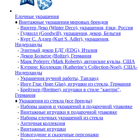
Елочные украшения
♦
Винтажные украшения мировых брендов
-
Винтер Деко (Winter Deco), украшения, ёлки, Россия
-
Гудвилл (Goodwill), украшения, декор, Бельгия
-
Курт С. Адлер (Kurt S. Adler), украшения,
Нидерланды
-
Элитный декор ЕДГ (EDG), Италия
-
Декор Больтце (Boltze), Германия
-
Марк Робертс (Mark Roberts), авторские куклы, США
-
Кэтринс Коллекшн (Katherine’s Collection-Noel), США-
Нидерланды
-
Украшения ручной работы, Таиланд
-
Инге Глас (Inge Glas), игрушки из стекла, Германия
-
Брейтнер (Breitner), игрушки в стиле "кантри",
Германия
♦
Украшения из стекла (все бренды)
-
Наборы шаров и украшений в подарочной упаковке
-
Винтажные игрушки в подарочной упаковке
-
Наборы елочных украшений из стекла
-
Античная коллекция
-
Винтажные игрушки
-
Новогодние и сказочные персонажи