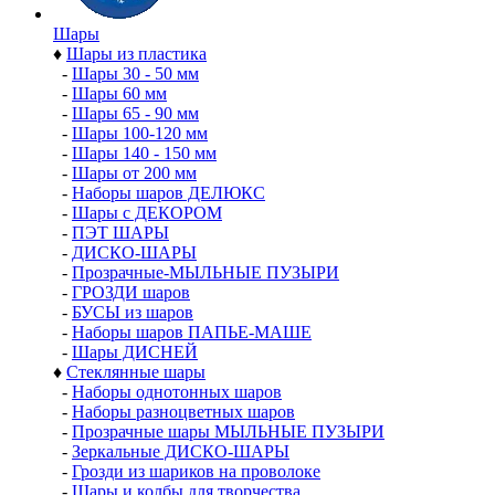
Шары
♦
Шары из пластика
-
Шары 30 - 50 мм
-
Шары 60 мм
-
Шары 65 - 90 мм
-
Шары 100-120 мм
-
Шары 140 - 150 мм
-
Шары от 200 мм
-
Наборы шаров ДЕЛЮКС
-
Шары с ДЕКОРОМ
-
ПЭТ ШАРЫ
-
ДИСКО-ШАРЫ
-
Прозрачные-МЫЛЬНЫЕ ПУЗЫРИ
-
ГРОЗДИ шаров
-
БУСЫ из шаров
-
Наборы шаров ПАПЬЕ-МАШЕ
-
Шары ДИСНЕЙ
♦
Стеклянные шары
-
Наборы однотонных шаров
-
Наборы разноцветных шаров
-
Прозрачные шары МЫЛЬНЫЕ ПУЗЫРИ
-
Зеркальные ДИСКО-ШАРЫ
-
Грозди из шариков на проволоке
-
Шары и колбы для творчества