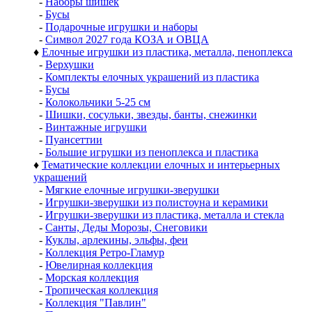
-
Наборы шишек
-
Бусы
-
Подарочные игрушки и наборы
-
Символ 2027 года КОЗА и ОВЦА
♦
Елочные игрушки из пластика, металла, пеноплекса
-
Верхушки
-
Комплекты елочных украшений из пластика
-
Бусы
-
Колокольчики 5-25 см
-
Шишки, сосульки, звезды, банты, снежинки
-
Винтажные игрушки
-
Пуансеттии
-
Большие игрушки из пеноплекса и пластика
♦
Тематические коллекции елочных и интерьерных
украшений
-
Мягкие елочные игрушки-зверушки
-
Игрушки-зверушки из полистоуна и керамики
-
Игрушки-зверушки из пластика, металла и стекла
-
Санты, Деды Морозы, Снеговики
-
Куклы, арлекины, эльфы, феи
-
Коллекция Ретро-Гламур
-
Ювелирная коллекция
-
Морская коллекция
-
Тропическая коллекция
-
Коллекция "Павлин"