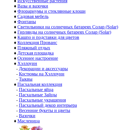
♦
Искусственные растения
♦
Вазы и вазочки
♦
Флорариумы и стеклянные клоши
♦
Садовая мебель
♦
Фонтаны
♦
Светильники на солнечных батареях Солар (Solar)
♦
Гирлянды на солнечных батареях Солар (Solar)
♦
Кашпо и подставки для цветов
♦
Коллекция Прованс
♦
Пляжный отдых
♦
Детская площадка
♦
Осеннее настроение
♦
Хэллоуин
-
Декорации и аксессуары
-
Костюмы на Хэллоуин
-
Тыквы
♦
Пасхальная коллекция
-
Пасхальные яйца
-
Пасхальные Зайцы
-
Пасхальные украшения
-
Пасхальный декор интерьера
-
Весенние букеты и цветы
-
Вазочки
♦
Масленица