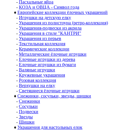
-
Пасхальные яйца
-
КОЗА и ОВЦА - Символ года
♦
Европейские коллекции ёлочных украшений
-
Игрушки на детскую елку
-
Украшения из полистоуна (ретро-коллекция)
-
Украшения-подвески из акрила
-
Украшения в стиле "КАНТРИ"
-
Украшения из перьев
-
Текстильная коллекция
-
Керамические коллекции
-
Металлические ёлочные игрушки
-
Елочные игрушки из дерева
-
Елочные игрушки из бумаги
-
Валяные игрушки
-
Кружевные украшения
-
Розовая коллекция
-
Верхушки на елку
-
Светящиеся ёлочные игрушки
♦
Снежинки, сосульки, звезды, шишки
-
Снежинки
-
Сосульки
-
Подвески
-
Звезды
-
Шишки
♦
Украшения для настольных елок