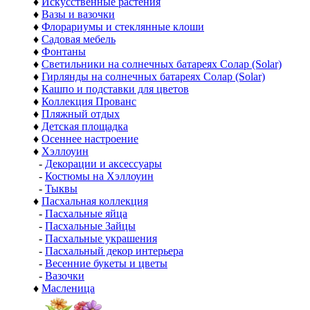
♦
Искусственные растения
♦
Вазы и вазочки
♦
Флорариумы и стеклянные клоши
♦
Садовая мебель
♦
Фонтаны
♦
Светильники на солнечных батареях Солар (Solar)
♦
Гирлянды на солнечных батареях Солар (Solar)
♦
Кашпо и подставки для цветов
♦
Коллекция Прованс
♦
Пляжный отдых
♦
Детская площадка
♦
Осеннее настроение
♦
Хэллоуин
-
Декорации и аксессуары
-
Костюмы на Хэллоуин
-
Тыквы
♦
Пасхальная коллекция
-
Пасхальные яйца
-
Пасхальные Зайцы
-
Пасхальные украшения
-
Пасхальный декор интерьера
-
Весенние букеты и цветы
-
Вазочки
♦
Масленица