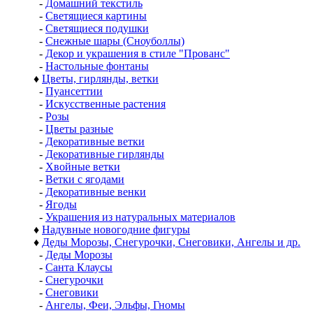
-
Домашний текстиль
-
Светящиеся картины
-
Светящиеся подушки
-
Снежные шары (Сноуболлы)
-
Декор и украшения в стиле "Прованс"
-
Настольные фонтаны
♦
Цветы, гирлянды, ветки
-
Пуансеттии
-
Искусственные растения
-
Розы
-
Цветы разные
-
Декоративные ветки
-
Декоративные гирлянды
-
Хвойные ветки
-
Ветки с ягодами
-
Декоративные венки
-
Ягоды
-
Украшения из натуральных материалов
♦
Надувные новогодние фигуры
♦
Деды Морозы, Снегурочки, Снеговики, Ангелы и др.
-
Деды Морозы
-
Санта Клаусы
-
Снегурочки
-
Снеговики
-
Ангелы, Феи, Эльфы, Гномы