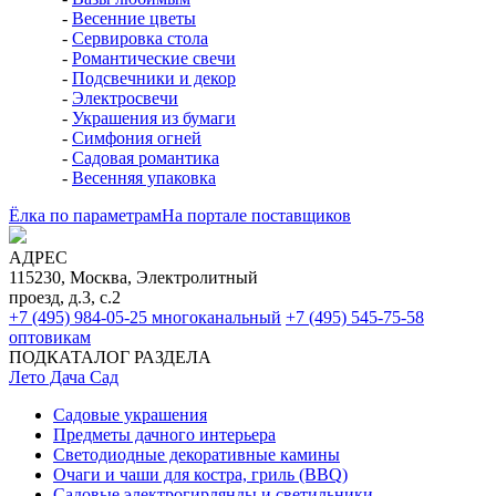
-
Весенние цветы
-
Сервировка стола
-
Романтические свечи
-
Подсвечники и декор
-
Электросвечи
-
Украшения из бумаги
-
Симфония огней
-
Садовая романтика
-
Весенняя упаковка
Ёлка по параметрам
На портале поставщиков
АДРЕС
115230, Москва, Электролитный
проезд, д.3, с.2
+7 (495) 984-05-25
многоканальный
+7 (495) 545-75-58
оптовикам
ПОДКАТАЛОГ РАЗДЕЛА
Лето Дача Сад
Садовые украшения
Предметы дачного интерьера
Светодиодные декоративные камины
Очаги и чаши для костра, гриль (BBQ)
Садовые электрогирлянды и светильники