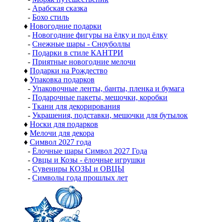
-
Арабская сказка
-
Бохо стиль
♦
Новогодние подарки
-
Новогодние фигуры на ёлку и под ёлку
-
Снежные шары - Сноуболлы
-
Подарки в стиле КАНТРИ
-
Приятные новогодние мелочи
♦
Подарки на Рождество
♦
Упаковка подарков
-
Упаковочные ленты, банты, пленка и бумага
-
Подарочные пакеты, мешочки, коробки
-
Ткани для декорирования
-
Украшения, подставки, мешочки для бутылок
♦
Носки для подарков
♦
Мелочи для декора
♦
Символ 2027 года
-
Ёлочные шары Символ 2027 Года
-
Овцы и Козы - ёлочные игрушки
-
Сувениры КОЗЫ и ОВЦЫ
-
Символы года прошлых лет