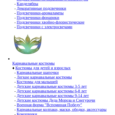
-
Канделябры
-
Декоративные подсвечники
-
Подсвечники-аромалампы
-
Подсвечники-фонарики
-
Подсвечники хвойно-флористические
-
Подсвечники с электросвечами
Карнавальные костюмы
♦
Костюмы для детей и взрослых
-
Карнавальные шапочки
-
Легкие карнавальные костюмы
-
Костюмы для малышей
-
Детские карнавальные костюмы 3-5 лет
-
Детские карнавальные костюмы 6-8 лет
-
Детские карнавальные костюмы 9-14 лет
-
Детские костюмы Деда Мороза и Снегурочи
-
Военная форма "Вспоминая Победу"
-
Карнавальные колпаки, маски, ободки, аксессуары
-
Кокошники