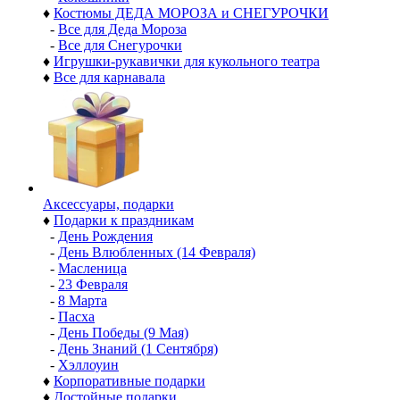
♦
Костюмы ДЕДА МОРОЗА и СНЕГУРОЧКИ
-
Все для Деда Мороза
-
Все для Снегурочки
♦
Игрушки-рукавички для кукольного театра
♦
Все для карнавала
Аксессуары, подарки
♦
Подарки к праздникам
-
День Рождения
-
День Влюбленных (14 Февраля)
-
Масленица
-
23 Февраля
-
8 Марта
-
Пасха
-
День Победы (9 Мая)
-
День Знаний (1 Сентября)
-
Хэллоуин
♦
Корпоративные подарки
♦
Достойные подарки