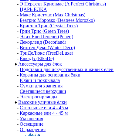
-
Э Перфект Кристмас (A Perfect Christmas)
-
ЦАРЬ ЁЛКА
-
Макс Кристмас (Max Christmas)
-
Беатрис Морозко (Beatrees Morozko)
-
Кристал Трис (Crystal Trees)
-
Грин Трис (Green Trees)
-
Элит Ели Пенери (Peneri)
-
Декорленд (Decorland)
-
Винтер Деко (Winter Deco)
-
ТриДеЛюкс (TreeDeLuxe)
-
ЁлкаДэ (ElkaDe)
♦
Аксессуары для ёлок
-
Подставки для искусственных и живых елей
-
Корзины для основания ёлки
-
Юбки и покрывала
-
Сумки для хранения
-
Светящиеся верхушки
-
Электрогирлянды
♦
Высокие уличные ёлки
-
Ствольные ели 4 - 45 м
-
Каркасные ели 4 - 45 м
-
Украшения
-
Освещение
-
Ограждения