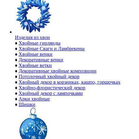
Изделия из хвои
♦
Хвойные гирлянды
♦
Хвойные Сваги и Ламбрекены
♦
Хвойные венки
♦
Декоративные венки
♦
Хвойные ветки
♦
Декоративные хвойные композиции
♦
Потолочный хвойный декор
♦
Хвойный декор в корзинках, кашпо, горшочках
♦
Хвойно-флористический декор
♦
Хвойный декор с лампочками
♦
Арки хвойные
♦
Шишки