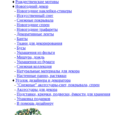
♦
Рождественские мотивы
♦
Новогодний декор
-
Новогодние наклейки-стикеры
-
Искусственный снег
-
Снежные покрывала
-
Новогодние спреи
-
Новогодние трафареты
-
Декоративные ленты
-
Банты
-
Ткани для декорирования
-
Бусы
-
Украшения из фольги
-
Мишура, дождь
-
Украшения из бумаги
-
Снежная коллекция
-
Натуральные материалы для декора
-
Настенные панно, растяжки
♦
Уголок дизайнера и декоратора
-
"Снежные" аксессуары-снег, покрывала, спреи
-
Аксессуары для декора
-
Подставки, крючки, подвески, ёмкости для хранения
-
Упаковка подарков
-
В помощь дизайнеру