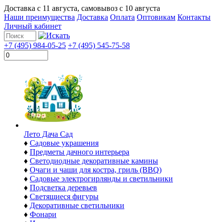
Доставка с
11 августа
, самовывоз с
10 августа
Наши преимущества
Доставка
Оплата
Оптовикам
Контакты
Личный кабинет
+7 (495) 984-05-25
+7 (495) 545-75-58
Лето Дача Сад
♦
Садовые украшения
♦
Предметы дачного интерьера
♦
Светодиодные декоративные камины
♦
Очаги и чаши для костра, гриль (BBQ)
♦
Садовые электрогирлянды и светильники
♦
Подсветка деревьев
♦
Светящиеся фигуры
♦
Декоративные светильники
♦
Фонари