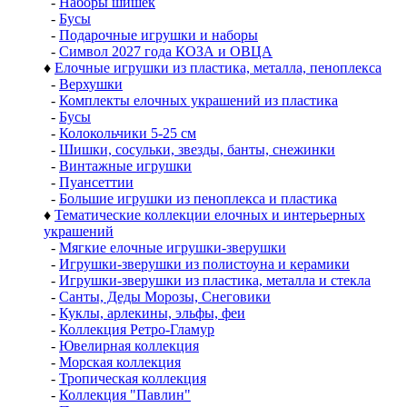
-
Наборы шишек
-
Бусы
-
Подарочные игрушки и наборы
-
Символ 2027 года КОЗА и ОВЦА
♦
Елочные игрушки из пластика, металла, пеноплекса
-
Верхушки
-
Комплекты елочных украшений из пластика
-
Бусы
-
Колокольчики 5-25 см
-
Шишки, сосульки, звезды, банты, снежинки
-
Винтажные игрушки
-
Пуансеттии
-
Большие игрушки из пеноплекса и пластика
♦
Тематические коллекции елочных и интерьерных
украшений
-
Мягкие елочные игрушки-зверушки
-
Игрушки-зверушки из полистоуна и керамики
-
Игрушки-зверушки из пластика, металла и стекла
-
Санты, Деды Морозы, Снеговики
-
Куклы, арлекины, эльфы, феи
-
Коллекция Ретро-Гламур
-
Ювелирная коллекция
-
Морская коллекция
-
Тропическая коллекция
-
Коллекция "Павлин"