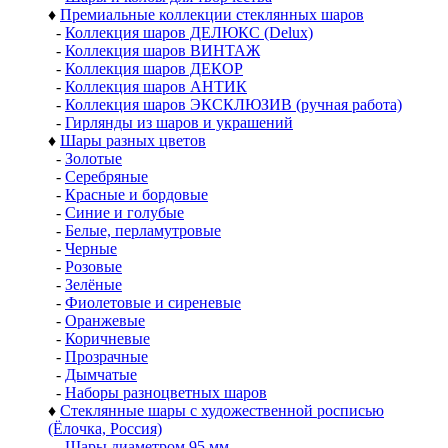
♦
Премиальные коллекции стеклянных шаров
-
Коллекция шаров ДЕЛЮКС (Delux)
-
Коллекция шаров ВИНТАЖ
-
Коллекция шаров ДЕКОР
-
Коллекция шаров АНТИК
-
Коллекция шаров ЭКСКЛЮЗИВ (ручная работа)
-
Гирлянды из шаров и украшений
♦
Шары разных цветов
-
Золотые
-
Серебряные
-
Красные и бордовые
-
Синие и голубые
-
Белые, перламутровые
-
Черные
-
Розовые
-
Зелёные
-
Фиолетовые и сиреневые
-
Оранжевые
-
Коричневые
-
Прозрачные
-
Дымчатые
-
Наборы разноцветных шаров
♦
Стеклянные шары с художественной росписью
(Ёлочка, Россия)
-
Шары диаметром 95 мм