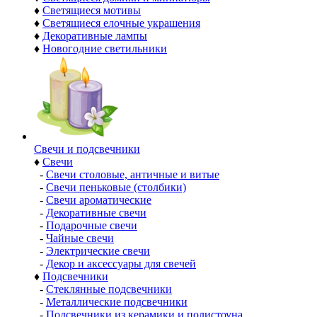
♦
Светящиеся мотивы
♦
Светящиеся елочные украшения
♦
Декоративные лампы
♦
Новогодние светильники
Свечи и подсвечники
♦
Свечи
-
Свечи столовые, античные и витые
-
Свечи пеньковые (столбики)
-
Свечи ароматические
-
Декоративные свечи
-
Подарочные свечи
-
Чайные свечи
-
Электрические свечи
-
Декор и аксессуары для свечей
♦
Подсвечники
-
Стеклянные подсвечники
-
Металлические подсвечники
-
Подсвечники из керамики и полистоуна