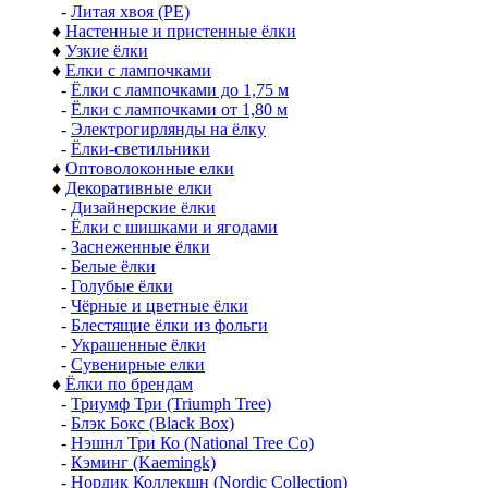
-
Литая хвоя (РЕ)
♦
Настенные и пристенные ёлки
♦
Узкие ёлки
♦
Елки с лампочками
-
Ёлки с лампочками до 1,75 м
-
Ёлки с лампочками от 1,80 м
-
Электрогирлянды на ёлку
-
Ёлки-светильники
♦
Оптоволоконные елки
♦
Декоративные елки
-
Дизайнерские ёлки
-
Ёлки с шишками и ягодами
-
Заснеженные ёлки
-
Белые ёлки
-
Голубые ёлки
-
Чёрные и цветные ёлки
-
Блестящие ёлки из фольги
-
Украшенные ёлки
-
Сувенирные елки
♦
Ёлки по брендам
-
Триумф Три (Triumph Tree)
-
Блэк Бокс (Black Box)
-
Нэшнл Три Ко (National Tree Co)
-
Кэминг (Kaemingk)
-
Нордик Коллекшн (Nordic Collection)