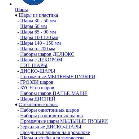
Шары
♦
Шары из пластика
-
Шары 30 - 50 мм
-
Шары 60 мм
-
Шары 65 - 90 мм
-
Шары 100-120 мм
-
Шары 140 - 150 мм
-
Шары от 200 мм
-
Наборы шаров ДЕЛЮКС
-
Шары с ДЕКОРОМ
-
ПЭТ ШАРЫ
-
ДИСКО-ШАРЫ
-
Прозрачные-МЫЛЬНЫЕ ПУЗЫРИ
-
ГРОЗДИ шаров
-
БУСЫ из шаров
-
Наборы шаров ПАПЬЕ-МАШЕ
-
Шары ДИСНЕЙ
♦
Стеклянные шары
-
Наборы однотонных шаров
-
Наборы разноцветных шаров
-
Прозрачные шары МЫЛЬНЫЕ ПУЗЫРИ
-
Зеркальные ДИСКО-ШАРЫ
-
Грозди из шариков на проволоке
-
Шары и колбы для творчества