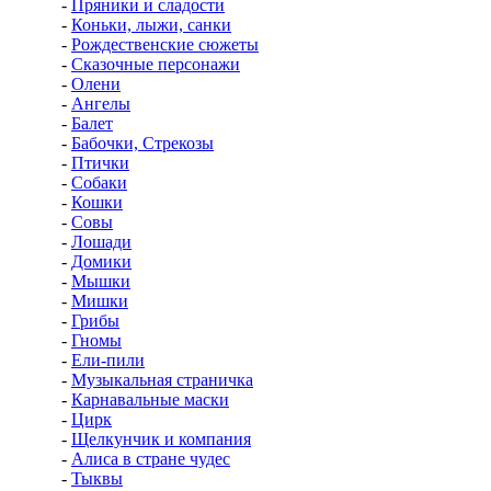
-
Пряники и сладости
-
Коньки, лыжи, санки
-
Рождественские сюжеты
-
Сказочные персонажи
-
Олени
-
Ангелы
-
Балет
-
Бабочки, Стрекозы
-
Птички
-
Собаки
-
Кошки
-
Совы
-
Лошади
-
Домики
-
Мышки
-
Мишки
-
Грибы
-
Гномы
-
Ели-пили
-
Музыкальная страничка
-
Карнавальные маски
-
Цирк
-
Щелкунчик и компания
-
Алиса в стране чудес
-
Тыквы