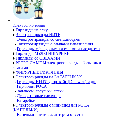
Электро­гирлянды
♦
Гирлянды на елку
♦
Электрогирлянды НИТЬ
-
Электрогирлянды со светодиодами
-
Электрогирлянды с лампами накаливания
-
Гирлянды с фигурными лампами и насадками
♦
Гирлянды МУЛЬТИШАРИКИ
♦
Гирлянды со СВЕЧАМИ
♦
РЕТРО ЛАМПЫ электрогирлянды с большими
лампами
♦
ФИГУРНЫЕ ГИРЛЯНДЫ
♦
Электрогирлянды на БАТАРЕЙКАХ
-
Гирлянды НИТИ Дюравайс (Durawise) и др.
-
Гирлянды РОСА
-
Занавесы, сосульки, сетки
-
Декоративные гирлянды
-
Батарейки
♦
Электрогирлянды с минидиодами РОСА
(КАПЕЛЬКИ)
-
Капельки - нити с адаптером от сети