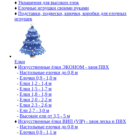
♦
Украшения для высоких елок
♦
Елочные игрушки своими руками
♦
Подставки, подвески, крючки, коробки для елочных
игрушек
Елки
♦
Искусственные ёлки ЭКОНОМ - хвоя ПВХ
-
Настольные елочки до 0,8 м
-
Елочки 0,9 - 1,0 м
-
Елки 1,2 - 1,4 м
-
Елки 1,5 - 1,7 м
-
Елки 1,8 - 1,9 м
-
Елки 2,0 - 2,2 м
-
Елки 2,3 - 2,6 м
-
Ели 2,7 - 3,0 м
-
Высокие ели от 3,5 - 5 м
♦
Искусственные ёлки ВИП (VIP) - хвоя леска и ПВХ
-
Настольные елочки до 0,8 м
-
Елочки 0,9 - 1,1 м