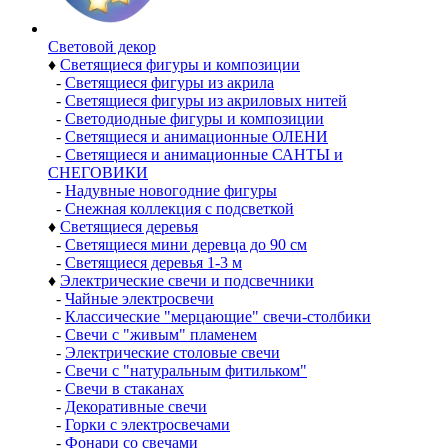
Световой декор
♦
Светящиеся фигуры и композиции
-
Светящиеся фигуры из акрила
-
Светящиеся фигуры из акриловых нитей
-
Светодиодные фигуры и композиции
-
Светящиеся и анимационные ОЛЕНИ
-
Светящиеся и анимационные САНТЫ и
СНЕГОВИКИ
-
Надувные новогодние фигуры
-
Снежная коллекция с подсветкой
♦
Светящиеся деревья
-
Светящиеся мини деревца до 90 см
-
Светящиеся деревья 1-3 м
♦
Электрические свечи и подсвечники
-
Чайные электросвечи
-
Классические "мерцающие" свечи-столбики
-
Свечи с "живым" пламенем
-
Электрические столовые свечи
-
Свечи с "натуральным фитильком"
-
Свечи в стаканах
-
Декоративные свечи
-
Горки с электросвечами
-
Фонари со свечами