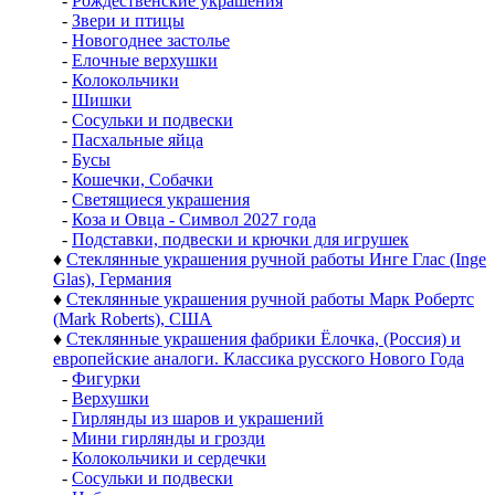
-
Рождественские украшения
-
Звери и птицы
-
Новогоднее застолье
-
Елочные верхушки
-
Колокольчики
-
Шишки
-
Сосульки и подвески
-
Пасхальные яйца
-
Бусы
-
Кошечки, Собачки
-
Светящиеся украшения
-
Коза и Овца - Символ 2027 года
-
Подставки, подвески и крючки для игрушек
♦
Стеклянные украшения ручной работы Инге Глас (Inge
Glas), Германия
♦
Стеклянные украшения ручной работы Марк Робертс
(Mark Roberts), США
♦
Стеклянные украшения фабрики Ёлочка, (Россия) и
европейские аналоги. Классика русского Нового Года
-
Фигурки
-
Верхушки
-
Гирлянды из шаров и украшений
-
Мини гирлянды и грозди
-
Колокольчики и сердечки
-
Сосульки и подвески