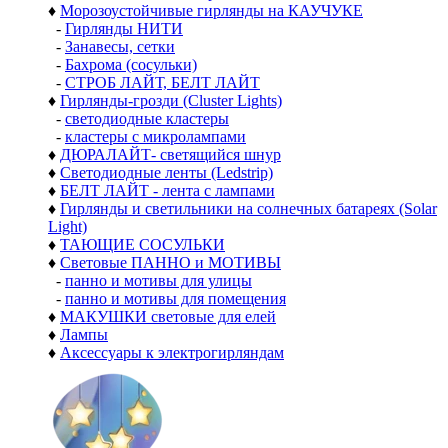
♦
Морозоустойчивые гирлянды на КАУЧУКЕ
-
Гирлянды НИТИ
-
Занавесы, сетки
-
Бахрома (сосульки)
-
СТРОБ ЛАЙТ, БЕЛТ ЛАЙТ
♦
Гирлянды-грозди (Cluster Lights)
-
светодиодные кластеры
-
кластеры с микролампами
♦
ДЮРАЛАЙТ- светящийся шнур
♦
Светодиодные ленты (Ledstrip)
♦
БЕЛТ ЛАЙТ - лента с лампами
♦
Гирлянды и светильники на солнечных батареях (Solar
Light)
♦
ТАЮЩИЕ СОСУЛЬКИ
♦
Световые ПАННО и МОТИВЫ
-
панно и мотивы для улицы
-
панно и мотивы для помещения
♦
МАКУШКИ световые для елей
♦
Лампы
♦
Аксессуары к электрогирляндам