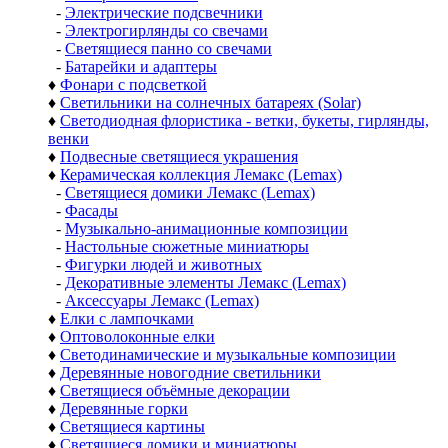
-
Электрические подсвечники
-
Электрогирлянды со свечами
-
Светящиеся панно со свечами
-
Батарейки и адаптеры
♦
Фонари с подсветкой
♦
Светильники на солнечных батареях (Solar)
♦
Светодиодная флористика - ветки, букеты, гирлянды,
венки
♦
Подвесные светящиеся украшения
♦
Керамическая коллекция Лемакс (Lemax)
-
Светящиеся домики Лемакс (Lemax)
-
Фасады
-
Музыкально-анимационные композиции
-
Настольные сюжетные миниатюры
-
Фигурки людей и животных
-
Декоративные элементы Лемакс (Lemax)
-
Аксессуары Лемакс (Lemax)
♦
Елки с лампочками
♦
Оптоволоконные елки
♦
Светодинамические и музыкальные композиции
♦
Деревянные новогодние светильники
♦
Светящиеся объёмные декорации
♦
Деревянные горки
♦
Светящиеся картины
♦
Светящиеся домики и миниатюры