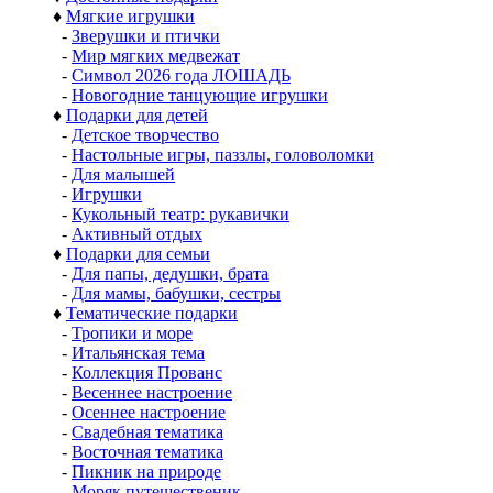
♦
Мягкие игрушки
-
Зверушки и птички
-
Мир мягких медвежат
-
Символ 2026 года ЛОШАДЬ
-
Новогодние танцующие игрушки
♦
Подарки для детей
-
Детское творчество
-
Настольные игры, паззлы, головоломки
-
Для малышей
-
Игрушки
-
Кукольный театр: рукавички
-
Активный отдых
♦
Подарки для семьи
-
Для папы, дедушки, брата
-
Для мамы, бабушки, сестры
♦
Тематические подарки
-
Тропики и море
-
Итальянская тема
-
Коллекция Прованс
-
Весеннее настроение
-
Осеннее настроение
-
Свадебная тематика
-
Восточная тематика
-
Пикник на природе
-
Моряк путешественик