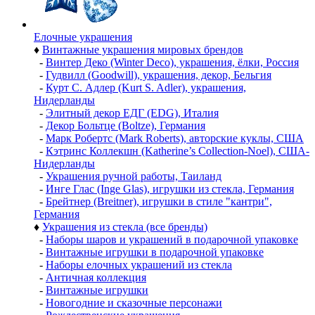
Елочные украшения
♦
Винтажные украшения мировых брендов
-
Винтер Деко (Winter Deco), украшения, ёлки, Россия
-
Гудвилл (Goodwill), украшения, декор, Бельгия
-
Курт С. Адлер (Kurt S. Adler), украшения,
Нидерланды
-
Элитный декор ЕДГ (EDG), Италия
-
Декор Больтце (Boltze), Германия
-
Марк Робертс (Mark Roberts), авторские куклы, США
-
Кэтринс Коллекшн (Katherine’s Collection-Noel), США-
Нидерланды
-
Украшения ручной работы, Таиланд
-
Инге Глас (Inge Glas), игрушки из стекла, Германия
-
Брейтнер (Breitner), игрушки в стиле "кантри",
Германия
♦
Украшения из стекла (все бренды)
-
Наборы шаров и украшений в подарочной упаковке
-
Винтажные игрушки в подарочной упаковке
-
Наборы елочных украшений из стекла
-
Античная коллекция
-
Винтажные игрушки
-
Новогодние и сказочные персонажи