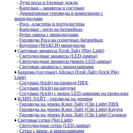
-
Лучи росы и ёлочные дожди
-
Капельки - занавесы и сосульки
-
Декоративные гирлянды и композиции с
минидиодами
-
Роса - кластеры и полукластеры
-
Капельки - нити на батарейках
-
Ретро лампы с минидиодами
-
Гирлянды Роса на солнечных батарейках
-
Крупные (МАКСИ) минидиоды
♦
Световые занавесы Плэй Лайт (Play Light)
-
Светодиодные занавесы (LED-лампы)
-
Светодиодные занавесы (микро LED-лампы)
-
Световые занавесы с микролампами
♦
Бахрома (сосульки) Айсикл Плэй Лайт (Icicle Play
Light)
-
Сосульки (Icicle) на проводе ПВХ
-
Сосульки (Icicle) на каучуке
-
Сосульки (Icicle) с микро LED-лампами на проволоке
♦
КЛИП ЛАЙТ - гирлянды на деревья
-
Гирлянды на дерево Клип Лайт (Clip Light) ПВХ
-
Гирлянды на дерево Клип Лайт (Clip Light) Каучук
-
Гирлянды на дерево Клип Лайт (Clip Light) Силикон
♦
Световые сетки (Net Light)
-
Светодиодные сетки (LED-лампы)
-
Сетки с мини- и микролампами