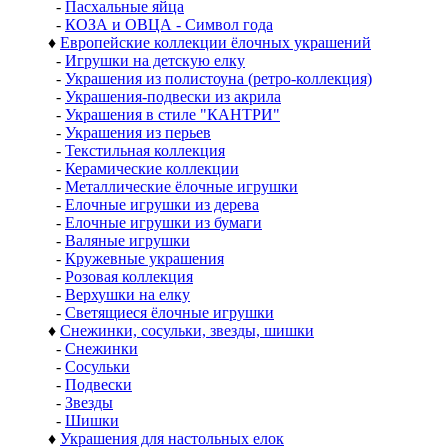
-
Пасхальные яйца
-
КОЗА и ОВЦА - Символ года
♦
Европейские коллекции ёлочных украшений
-
Игрушки на детскую елку
-
Украшения из полистоуна (ретро-коллекция)
-
Украшения-подвески из акрила
-
Украшения в стиле "КАНТРИ"
-
Украшения из перьев
-
Текстильная коллекция
-
Керамические коллекции
-
Металлические ёлочные игрушки
-
Елочные игрушки из дерева
-
Елочные игрушки из бумаги
-
Валяные игрушки
-
Кружевные украшения
-
Розовая коллекция
-
Верхушки на елку
-
Светящиеся ёлочные игрушки
♦
Снежинки, сосульки, звезды, шишки
-
Снежинки
-
Сосульки
-
Подвески
-
Звезды
-
Шишки
♦
Украшения для настольных елок