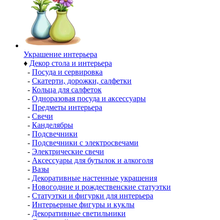
Украшение интерьера
♦
Декор стола и интерьера
-
Посуда и сервировка
-
Скатерти, дорожки, салфетки
-
Кольца для салфеток
-
Одноразовая посуда и аксессуары
-
Предметы интерьера
-
Свечи
-
Канделябры
-
Подсвечники
-
Подсвечники с электросвечами
-
Электрические свечи
-
Аксессуары для бутылок и алкоголя
-
Вазы
-
Декоративные настенные украшения
-
Новогодние и рождественские статуэтки
-
Статуэтки и фигурки для интерьера
-
Интерьерные фигуры и куклы
-
Декоративные светильники