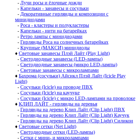
-
Лучи росы и ёлочные дожди
-
Капельки - занавесы и сосульки
-
Декоративные гирлянды и композиции с
минидиодами
-
Роса - кластеры и полукластеры
-
Капельки - нити на батарейках
-
Ретро лампы с минидиодами
-
Гирлянды Роса на солнечных батарейках
-
Крупные (МАКСИ) минидиоды
♦
Световые занавесы Плэй Лайт (Play Light)
-
Светодиодные занавесы (LED-лампы)
-
Светодиодные занавесы (микро LED-лампы)
-
Световые занавесы с микролампами
♦
Бахрома (сосульки) Айсикл Плэй Лайт (Icicle Play
Light)
-
Сосульки (Icicle) на проводе ПВХ
-
Сосульки (Icicle) на каучуке
-
Сосульки (Icicle) с микро LED-лампами на проволоке
♦
КЛИП ЛАЙТ - гирлянды на деревья
-
Гирлянды на дерево Клип Лайт (Clip Light) ПВХ
-
Гирлянды на дерево Клип Лайт (Clip Light) Каучук
-
Гирлянды на дерево Клип Лайт (Clip Light) Силикон
♦
Световые сетки (Net Light)
-
Светодиодные сетки (LED-лампы)
-
Сетки с мини- и микролампами