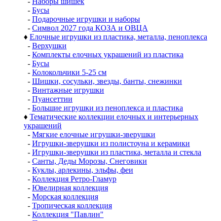
-
Наборы шишек
-
Бусы
-
Подарочные игрушки и наборы
-
Символ 2027 года КОЗА и ОВЦА
♦
Елочные игрушки из пластика, металла, пеноплекса
-
Верхушки
-
Комплекты елочных украшений из пластика
-
Бусы
-
Колокольчики 5-25 см
-
Шишки, сосульки, звезды, банты, снежинки
-
Винтажные игрушки
-
Пуансеттии
-
Большие игрушки из пеноплекса и пластика
♦
Тематические коллекции елочных и интерьерных
украшений
-
Мягкие елочные игрушки-зверушки
-
Игрушки-зверушки из полистоуна и керамики
-
Игрушки-зверушки из пластика, металла и стекла
-
Санты, Деды Морозы, Снеговики
-
Куклы, арлекины, эльфы, феи
-
Коллекция Ретро-Гламур
-
Ювелирная коллекция
-
Морская коллекция
-
Тропическая коллекция
-
Коллекция "Павлин"