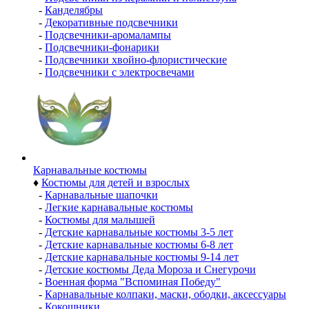
-
Канделябры
-
Декоративные подсвечники
-
Подсвечники-аромалампы
-
Подсвечники-фонарики
-
Подсвечники хвойно-флористические
-
Подсвечники с электросвечами
Карнавальные костюмы
♦
Костюмы для детей и взрослых
-
Карнавальные шапочки
-
Легкие карнавальные костюмы
-
Костюмы для малышей
-
Детские карнавальные костюмы 3-5 лет
-
Детские карнавальные костюмы 6-8 лет
-
Детские карнавальные костюмы 9-14 лет
-
Детские костюмы Деда Мороза и Снегурочи
-
Военная форма "Вспоминая Победу"
-
Карнавальные колпаки, маски, ободки, аксессуары
-
Кокошники