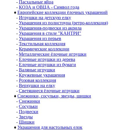
-
Пасхальные яйца
-
КОЗА и ОВЦА - Символ года
♦
Европейские коллекции ёлочных украшений
-
Игрушки на детскую елку
-
Украшения из полистоуна (ретро-коллекция)
-
Украшения-подвески из акрила
-
Украшения в стиле "КАНТРИ"
-
Украшения из перьев
-
Текстильная коллекция
-
Керамические коллекции
-
Металлические ёлочные игрушки
-
Елочные игрушки из дерева
-
Елочные игрушки из бумаги
-
Валяные игрушки
-
Кружевные украшения
-
Розовая коллекция
-
Верхушки на елку
-
Светящиеся ёлочные игрушки
♦
Снежинки, сосульки, звезды, шишки
-
Снежинки
-
Сосульки
-
Подвески
-
Звезды
-
Шишки
♦
Украшения для настольных елок