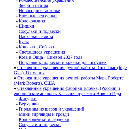
-
Рождественские украшения
-
Звери и птицы
-
Новогоднее застолье
-
Елочные верхушки
-
Колокольчики
-
Шишки
-
Сосульки и подвески
-
Пасхальные яйца
-
Бусы
-
Кошечки, Собачки
-
Светящиеся украшения
-
Коза и Овца - Символ 2027 года
-
Подставки, подвески и крючки для игрушек
♦
Стеклянные украшения ручной работы Инге Глас (Inge
Glas), Германия
♦
Стеклянные украшения ручной работы Марк Робертс
(Mark Roberts), США
♦
Стеклянные украшения фабрики Ёлочка, (Россия) и
европейские аналоги. Классика русского Нового Года
-
Фигурки
-
Верхушки
-
Гирлянды из шаров и украшений
-
Мини гирлянды и грозди
-
Колокольчики и сердечки
-
Сосульки и подвески