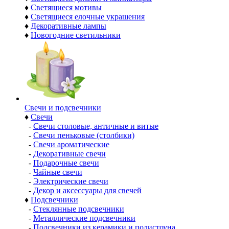
♦
Светящиеся мотивы
♦
Светящиеся елочные украшения
♦
Декоративные лампы
♦
Новогодние светильники
Свечи и подсвечники
♦
Свечи
-
Свечи столовые, античные и витые
-
Свечи пеньковые (столбики)
-
Свечи ароматические
-
Декоративные свечи
-
Подарочные свечи
-
Чайные свечи
-
Электрические свечи
-
Декор и аксессуары для свечей
♦
Подсвечники
-
Стеклянные подсвечники
-
Металлические подсвечники
-
Подсвечники из керамики и полистоуна