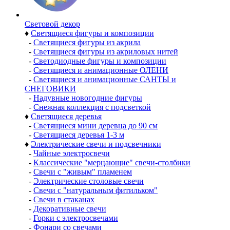
Световой декор
♦
Светящиеся фигуры и композиции
-
Светящиеся фигуры из акрила
-
Светящиеся фигуры из акриловых нитей
-
Светодиодные фигуры и композиции
-
Светящиеся и анимационные ОЛЕНИ
-
Светящиеся и анимационные САНТЫ и
СНЕГОВИКИ
-
Надувные новогодние фигуры
-
Снежная коллекция с подсветкой
♦
Светящиеся деревья
-
Светящиеся мини деревца до 90 см
-
Светящиеся деревья 1-3 м
♦
Электрические свечи и подсвечники
-
Чайные электросвечи
-
Классические "мерцающие" свечи-столбики
-
Свечи с "живым" пламенем
-
Электрические столовые свечи
-
Свечи с "натуральным фитильком"
-
Свечи в стаканах
-
Декоративные свечи
-
Горки с электросвечами
-
Фонари со свечами