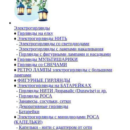
Электро­гирлянды
♦
Гирлянды на елку
♦
Электрогирлянды НИТЬ
-
Электрогирлянды со светодиодами
-
Электрогирлянды с лампами накаливания
-
Гирлянды с фигурными лампами и насадками
♦
Гирлянды МУЛЬТИШАРИКИ
♦
Гирлянды со СВЕЧАМИ
♦
РЕТРО ЛАМПЫ электрогирлянды с большими
лампами
♦
ФИГУРНЫЕ ГИРЛЯНДЫ
♦
Электрогирлянды на БАТАРЕЙКАХ
-
Гирлянды НИТИ Дюравайс (Durawise) и др.
-
Гирлянды РОСА
-
Занавесы, сосульки, сетки
-
Декоративные гирлянды
-
Батарейки
♦
Электрогирлянды с минидиодами РОСА
(КАПЕЛЬКИ)
-
Капельки - нити с адаптером от сети