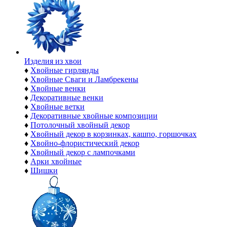
Изделия из хвои
♦
Хвойные гирлянды
♦
Хвойные Сваги и Ламбрекены
♦
Хвойные венки
♦
Декоративные венки
♦
Хвойные ветки
♦
Декоративные хвойные композиции
♦
Потолочный хвойный декор
♦
Хвойный декор в корзинках, кашпо, горшочках
♦
Хвойно-флористический декор
♦
Хвойный декор с лампочками
♦
Арки хвойные
♦
Шишки