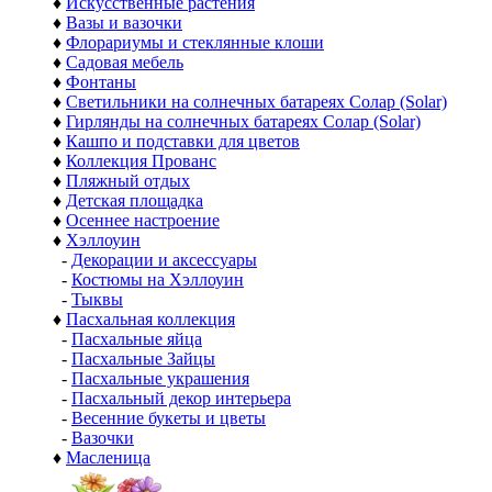
♦
Искусственные растения
♦
Вазы и вазочки
♦
Флорариумы и стеклянные клоши
♦
Садовая мебель
♦
Фонтаны
♦
Светильники на солнечных батареях Солар (Solar)
♦
Гирлянды на солнечных батареях Солар (Solar)
♦
Кашпо и подставки для цветов
♦
Коллекция Прованс
♦
Пляжный отдых
♦
Детская площадка
♦
Осеннее настроение
♦
Хэллоуин
-
Декорации и аксессуары
-
Костюмы на Хэллоуин
-
Тыквы
♦
Пасхальная коллекция
-
Пасхальные яйца
-
Пасхальные Зайцы
-
Пасхальные украшения
-
Пасхальный декор интерьера
-
Весенние букеты и цветы
-
Вазочки
♦
Масленица