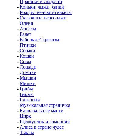
-
Пряники и сладости
-
Коньки, лыжи, санки
-
Рождественские сюжеты
-
Сказочные персонажи
-
Олени
-
Ангелы
-
Балет
-
Бабочки, Стрекозы
-
Птички
-
Собаки
-
Кошки
-
Совы
-
Лошади
-
Домики
-
Мышки
-
Мишки
-
Грибы
-
Гномы
-
Ели-пили
-
Музыкальная страничка
-
Карнавальные маски
-
Цирк
-
Щелкунчик и компания
-
Алиса в стране чудес
-
Тыквы