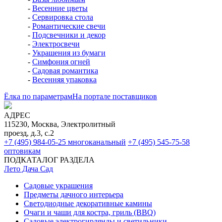
-
Весенние цветы
-
Сервировка стола
-
Романтические свечи
-
Подсвечники и декор
-
Электросвечи
-
Украшения из бумаги
-
Симфония огней
-
Садовая романтика
-
Весенняя упаковка
Ёлка по параметрам
На портале поставщиков
АДРЕС
115230, Москва, Электролитный
проезд, д.3, с.2
+7 (495) 984-05-25
многоканальный
+7 (495) 545-75-58
оптовикам
ПОДКАТАЛОГ РАЗДЕЛА
Лето Дача Сад
Садовые украшения
Предметы дачного интерьера
Светодиодные декоративные камины
Очаги и чаши для костра, гриль (BBQ)
Садовые электрогирлянды и светильники