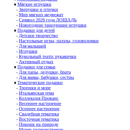
♦
Мягкие игрушки
-
Зверушки и птички
-
Мир мягких медвежат
-
Символ 2026 года ЛОШАДЬ
-
Новогодние танцующие игрушки
♦
Подарки для детей
-
Детское творчество
-
Настольные игры, паззлы, головоломки
-
Для малышей
-
Игрушки
-
Кукольный театр: рукавички
-
Активный отдых
♦
Подарки для семьи
-
Для папы, дедушки, брата
-
Для мамы, бабушки, сестры
♦
Тематические подарки
-
Тропики и море
-
Итальянская тема
-
Коллекция Прованс
-
Весеннее настроение
-
Осеннее настроение
-
Свадебная тематика
-
Восточная тематика
-
Пикник на природе
-
Моряк путешественик