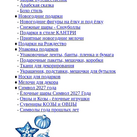
-
Арабская сказка
-
Бохо стиль
♦
Новогодние подарки
-
Новогодние фигуры на ёлку и под ёлку
-
Снежные шары - Сноуболлы
-
Подарки в стиле КАНТРИ
-
Приятные новогодние мелочи
♦
Подарки на Рождество
♦
Упаковка подарков
-
Упаковочные ленты, банты, пленка и бумага
-
Подарочные пакеты, мешочки, коробки
-
Ткани для декорирования
-
Украшения, подставки, мешочки для бутылок
♦
Носки для подарков
♦
Мелочи для декора
♦
Символ 2027 года
-
Ёлочные шары Символ 2027 Года
-
Овцы и Козы - ёлочные игрушки
-
Сувениры КОЗЫ и ОВЦЫ
-
Символы года прошлых лет