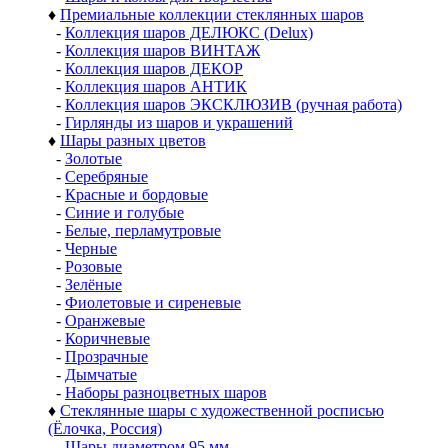
♦
Премиальные коллекции стеклянных шаров
-
Коллекция шаров ДЕЛЮКС (Delux)
-
Коллекция шаров ВИНТАЖ
-
Коллекция шаров ДЕКОР
-
Коллекция шаров АНТИК
-
Коллекция шаров ЭКСКЛЮЗИВ (ручная работа)
-
Гирлянды из шаров и украшений
♦
Шары разных цветов
-
Золотые
-
Серебряные
-
Красные и бордовые
-
Синие и голубые
-
Белые, перламутровые
-
Черные
-
Розовые
-
Зелёные
-
Фиолетовые и сиреневые
-
Оранжевые
-
Коричневые
-
Прозрачные
-
Дымчатые
-
Наборы разноцветных шаров
♦
Стеклянные шары с художественной росписью
(Ёлочка, Россия)
-
Шары диаметром 95 мм