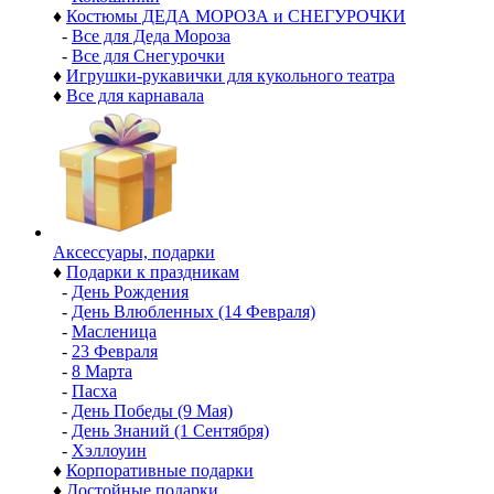
♦
Костюмы ДЕДА МОРОЗА и СНЕГУРОЧКИ
-
Все для Деда Мороза
-
Все для Снегурочки
♦
Игрушки-рукавички для кукольного театра
♦
Все для карнавала
Аксессуары, подарки
♦
Подарки к праздникам
-
День Рождения
-
День Влюбленных (14 Февраля)
-
Масленица
-
23 Февраля
-
8 Марта
-
Пасха
-
День Победы (9 Мая)
-
День Знаний (1 Сентября)
-
Хэллоуин
♦
Корпоративные подарки
♦
Достойные подарки