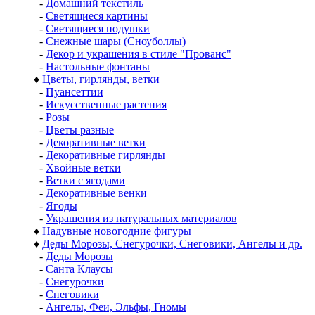
-
Домашний текстиль
-
Светящиеся картины
-
Светящиеся подушки
-
Снежные шары (Сноуболлы)
-
Декор и украшения в стиле "Прованс"
-
Настольные фонтаны
♦
Цветы, гирлянды, ветки
-
Пуансеттии
-
Искусственные растения
-
Розы
-
Цветы разные
-
Декоративные ветки
-
Декоративные гирлянды
-
Хвойные ветки
-
Ветки с ягодами
-
Декоративные венки
-
Ягоды
-
Украшения из натуральных материалов
♦
Надувные новогодние фигуры
♦
Деды Морозы, Снегурочки, Снеговики, Ангелы и др.
-
Деды Морозы
-
Санта Клаусы
-
Снегурочки
-
Снеговики
-
Ангелы, Феи, Эльфы, Гномы