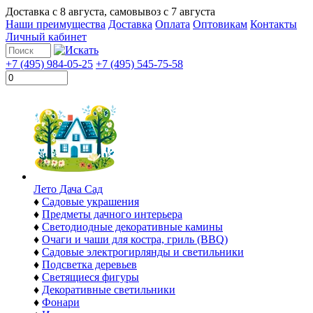
Доставка с
8 августа
, самовывоз с
7 августа
Наши преимущества
Доставка
Оплата
Оптовикам
Контакты
Личный кабинет
+7 (495) 984-05-25
+7 (495) 545-75-58
Лето Дача Сад
♦
Садовые украшения
♦
Предметы дачного интерьера
♦
Светодиодные декоративные камины
♦
Очаги и чаши для костра, гриль (BBQ)
♦
Садовые электрогирлянды и светильники
♦
Подсветка деревьев
♦
Светящиеся фигуры
♦
Декоративные светильники
♦
Фонари