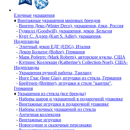
Елочные украшения
♦
Винтажные украшения мировых брендов
-
Винтер Деко (Winter Deco), украшения, ёлки, Россия
-
Гудвилл (Goodwill), украшения, декор, Бельгия
-
Курт С. Адлер (Kurt S. Adler), украшения,
Нидерланды
-
Элитный декор ЕДГ (EDG), Италия
-
Декор Больтце (Boltze), Германия
-
Марк Робертс (Mark Roberts), авторские куклы, США
-
Кэтринс Коллекшн (Katherine’s Collection-Noel), США-
Нидерланды
-
Украшения ручной работы, Таиланд
-
Инге Глас (Inge Glas), игрушки из стекла, Германия
-
Брейтнер (Breitner), игрушки в стиле "кантри",
Германия
♦
Украшения из стекла (все бренды)
-
Наборы шаров и украшений в подарочной упаковке
-
Винтажные игрушки в подарочной упаковке
-
Наборы елочных украшений из стекла
-
Античная коллекция
-
Винтажные игрушки
-
Новогодние и сказочные персонажи