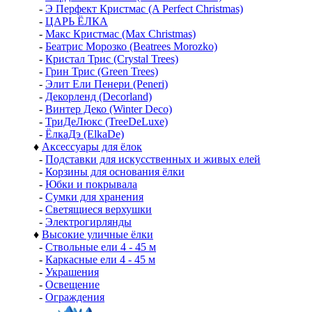
-
Э Перфект Кристмас (A Perfect Christmas)
-
ЦАРЬ ЁЛКА
-
Макс Кристмас (Max Christmas)
-
Беатрис Морозко (Beatrees Morozko)
-
Кристал Трис (Crystal Trees)
-
Грин Трис (Green Trees)
-
Элит Ели Пенери (Peneri)
-
Декорленд (Decorland)
-
Винтер Деко (Winter Deco)
-
ТриДеЛюкс (TreeDeLuxe)
-
ЁлкаДэ (ElkaDe)
♦
Аксессуары для ёлок
-
Подставки для искусственных и живых елей
-
Корзины для основания ёлки
-
Юбки и покрывала
-
Сумки для хранения
-
Светящиеся верхушки
-
Электрогирлянды
♦
Высокие уличные ёлки
-
Ствольные ели 4 - 45 м
-
Каркасные ели 4 - 45 м
-
Украшения
-
Освещение
-
Ограждения