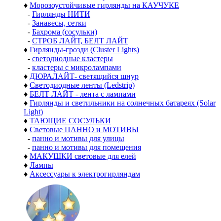
♦
Морозоустойчивые гирлянды на КАУЧУКЕ
-
Гирлянды НИТИ
-
Занавесы, сетки
-
Бахрома (сосульки)
-
СТРОБ ЛАЙТ, БЕЛТ ЛАЙТ
♦
Гирлянды-грозди (Cluster Lights)
-
светодиодные кластеры
-
кластеры с микролампами
♦
ДЮРАЛАЙТ- светящийся шнур
♦
Светодиодные ленты (Ledstrip)
♦
БЕЛТ ЛАЙТ - лента с лампами
♦
Гирлянды и светильники на солнечных батареях (Solar
Light)
♦
ТАЮЩИЕ СОСУЛЬКИ
♦
Световые ПАННО и МОТИВЫ
-
панно и мотивы для улицы
-
панно и мотивы для помещения
♦
МАКУШКИ световые для елей
♦
Лампы
♦
Аксессуары к электрогирляндам