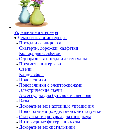
Украшение интерьера
♦
Декор стола и интерьера
-
Посуда и сервировка
-
Скатерти, дорожки, салфетки
-
Кольца для салфеток
-
Одноразовая посуда и аксессуары
-
Предметы интерьера
-
Свечи
-
Канделябры
-
Подсвечники
-
Подсвечники с электросвечами
-
Электрические свечи
-
Аксессуары для бутылок и алкоголя
-
Вазы
-
Декоративные настенные украшения
-
Новогодние и рождественские статуэтки
-
Статуэтки и фигурки для интерьера
-
Интерьерные фигуры и куклы
-
Декоративные светильники