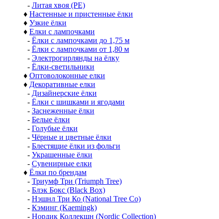
-
Литая хвоя (РЕ)
♦
Настенные и пристенные ёлки
♦
Узкие ёлки
♦
Елки с лампочками
-
Ёлки с лампочками до 1,75 м
-
Ёлки с лампочками от 1,80 м
-
Электрогирлянды на ёлку
-
Ёлки-светильники
♦
Оптоволоконные елки
♦
Декоративные елки
-
Дизайнерские ёлки
-
Ёлки с шишками и ягодами
-
Заснеженные ёлки
-
Белые ёлки
-
Голубые ёлки
-
Чёрные и цветные ёлки
-
Блестящие ёлки из фольги
-
Украшенные ёлки
-
Сувенирные елки
♦
Ёлки по брендам
-
Триумф Три (Triumph Tree)
-
Блэк Бокс (Black Box)
-
Нэшнл Три Ко (National Tree Co)
-
Кэминг (Kaemingk)
-
Нордик Коллекшн (Nordic Collection)