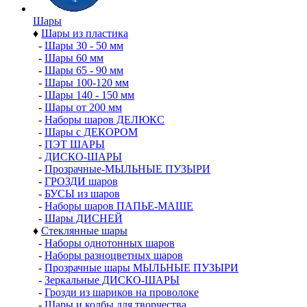
Шары
♦
Шары из пластика
-
Шары 30 - 50 мм
-
Шары 60 мм
-
Шары 65 - 90 мм
-
Шары 100-120 мм
-
Шары 140 - 150 мм
-
Шары от 200 мм
-
Наборы шаров ДЕЛЮКС
-
Шары с ДЕКОРОМ
-
ПЭТ ШАРЫ
-
ДИСКО-ШАРЫ
-
Прозрачные-МЫЛЬНЫЕ ПУЗЫРИ
-
ГРОЗДИ шаров
-
БУСЫ из шаров
-
Наборы шаров ПАПЬЕ-МАШЕ
-
Шары ДИСНЕЙ
♦
Стеклянные шары
-
Наборы однотонных шаров
-
Наборы разноцветных шаров
-
Прозрачные шары МЫЛЬНЫЕ ПУЗЫРИ
-
Зеркальные ДИСКО-ШАРЫ
-
Грозди из шариков на проволоке
-
Шары и колбы для творчества