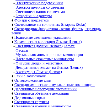
-
Электрические подсвечники
-
Электрогирлянды со свечами
-
Светящиеся панно со свечами
-
Батарейки и адаптеры
♦
Фонари с подсветкой
♦
Светильники на солнечных батареях (Solar)
♦
Светодиодная флористика - ветки, букеты, гирлянды,
венки
♦
Подвесные светящиеся украшения
♦
Керамическая коллекция Лемакс (Lemax)
-
Светящиеся домики Лемакс (Lemax)
-
Фасады
-
Музыкально-анимационные композиции
-
Настольные сюжетные миниатюры
-
Фигурки людей и животных
-
Декоративные элементы Лемакс (Lemax)
-
Аксессуары Лемакс (Lemax)
♦
Елки с лампочками
♦
Оптоволоконные елки
♦
Светодинамические и музыкальные композиции
♦
Деревянные новогодние светильники
♦
Светящиеся объёмные декорации
♦
Деревянные горки
♦
Светящиеся картины
♦
Светящиеся домики и миниатюры