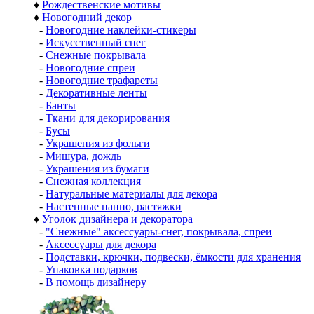
♦
Рождественские мотивы
♦
Новогодний декор
-
Новогодние наклейки-стикеры
-
Искусственный снег
-
Снежные покрывала
-
Новогодние спреи
-
Новогодние трафареты
-
Декоративные ленты
-
Банты
-
Ткани для декорирования
-
Бусы
-
Украшения из фольги
-
Мишура, дождь
-
Украшения из бумаги
-
Снежная коллекция
-
Натуральные материалы для декора
-
Настенные панно, растяжки
♦
Уголок дизайнера и декоратора
-
"Снежные" аксессуары-снег, покрывала, спреи
-
Аксессуары для декора
-
Подставки, крючки, подвески, ёмкости для хранения
-
Упаковка подарков
-
В помощь дизайнеру