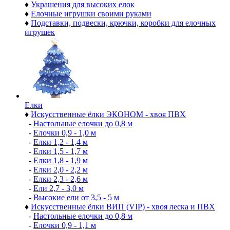
♦
Украшения для высоких елок
♦
Елочные игрушки своими руками
♦
Подставки, подвески, крючки, коробки для елочных
игрушек
Елки
♦
Искусственные ёлки ЭКОНОМ - хвоя ПВХ
-
Настольные елочки до 0,8 м
-
Елочки 0,9 - 1,0 м
-
Елки 1,2 - 1,4 м
-
Елки 1,5 - 1,7 м
-
Елки 1,8 - 1,9 м
-
Елки 2,0 - 2,2 м
-
Елки 2,3 - 2,6 м
-
Ели 2,7 - 3,0 м
-
Высокие ели от 3,5 - 5 м
♦
Искусственные ёлки ВИП (VIP) - хвоя леска и ПВХ
-
Настольные елочки до 0,8 м
-
Елочки 0,9 - 1,1 м