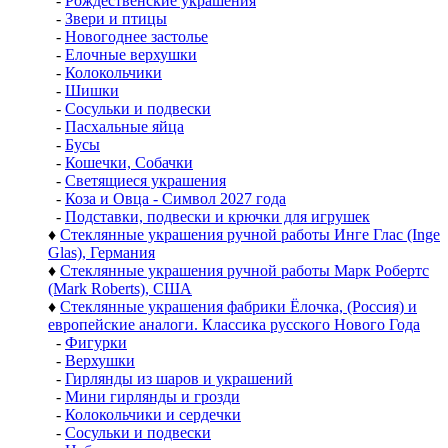
-
Рождественские украшения
-
Звери и птицы
-
Новогоднее застолье
-
Елочные верхушки
-
Колокольчики
-
Шишки
-
Сосульки и подвески
-
Пасхальные яйца
-
Бусы
-
Кошечки, Собачки
-
Светящиеся украшения
-
Коза и Овца - Символ 2027 года
-
Подставки, подвески и крючки для игрушек
♦
Стеклянные украшения ручной работы Инге Глас (Inge
Glas), Германия
♦
Стеклянные украшения ручной работы Марк Робертс
(Mark Roberts), США
♦
Стеклянные украшения фабрики Ёлочка, (Россия) и
европейские аналоги. Классика русского Нового Года
-
Фигурки
-
Верхушки
-
Гирлянды из шаров и украшений
-
Мини гирлянды и грозди
-
Колокольчики и сердечки
-
Сосульки и подвески