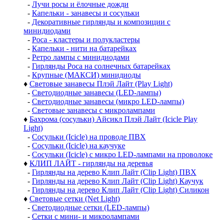
-
Лучи росы и ёлочные дожди
-
Капельки - занавесы и сосульки
-
Декоративные гирлянды и композиции с
минидиодами
-
Роса - кластеры и полукластеры
-
Капельки - нити на батарейках
-
Ретро лампы с минидиодами
-
Гирлянды Роса на солнечных батарейках
-
Крупные (МАКСИ) минидиоды
♦
Световые занавесы Плэй Лайт (Play Light)
-
Светодиодные занавесы (LED-лампы)
-
Светодиодные занавесы (микро LED-лампы)
-
Световые занавесы с микролампами
♦
Бахрома (сосульки) Айсикл Плэй Лайт (Icicle Play
Light)
-
Сосульки (Icicle) на проводе ПВХ
-
Сосульки (Icicle) на каучуке
-
Сосульки (Icicle) с микро LED-лампами на проволоке
♦
КЛИП ЛАЙТ - гирлянды на деревья
-
Гирлянды на дерево Клип Лайт (Clip Light) ПВХ
-
Гирлянды на дерево Клип Лайт (Clip Light) Каучук
-
Гирлянды на дерево Клип Лайт (Clip Light) Силикон
♦
Световые сетки (Net Light)
-
Светодиодные сетки (LED-лампы)
-
Сетки с мини- и микролампами