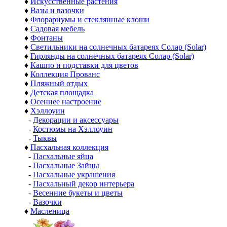
♦
Искусственные растения
♦
Вазы и вазочки
♦
Флорариумы и стеклянные клоши
♦
Садовая мебель
♦
Фонтаны
♦
Светильники на солнечных батареях Солар (Solar)
♦
Гирлянды на солнечных батареях Солар (Solar)
♦
Кашпо и подставки для цветов
♦
Коллекция Прованс
♦
Пляжный отдых
♦
Детская площадка
♦
Осеннее настроение
♦
Хэллоуин
-
Декорации и аксессуары
-
Костюмы на Хэллоуин
-
Тыквы
♦
Пасхальная коллекция
-
Пасхальные яйца
-
Пасхальные Зайцы
-
Пасхальные украшения
-
Пасхальный декор интерьера
-
Весенние букеты и цветы
-
Вазочки
♦
Масленица