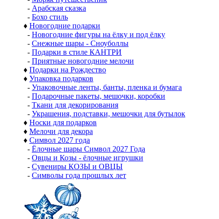
-
Арабская сказка
-
Бохо стиль
♦
Новогодние подарки
-
Новогодние фигуры на ёлку и под ёлку
-
Снежные шары - Сноуболлы
-
Подарки в стиле КАНТРИ
-
Приятные новогодние мелочи
♦
Подарки на Рождество
♦
Упаковка подарков
-
Упаковочные ленты, банты, пленка и бумага
-
Подарочные пакеты, мешочки, коробки
-
Ткани для декорирования
-
Украшения, подставки, мешочки для бутылок
♦
Носки для подарков
♦
Мелочи для декора
♦
Символ 2027 года
-
Ёлочные шары Символ 2027 Года
-
Овцы и Козы - ёлочные игрушки
-
Сувениры КОЗЫ и ОВЦЫ
-
Символы года прошлых лет