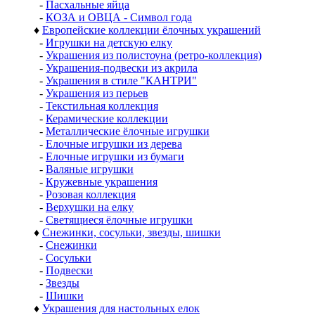
-
Пасхальные яйца
-
КОЗА и ОВЦА - Символ года
♦
Европейские коллекции ёлочных украшений
-
Игрушки на детскую елку
-
Украшения из полистоуна (ретро-коллекция)
-
Украшения-подвески из акрила
-
Украшения в стиле "КАНТРИ"
-
Украшения из перьев
-
Текстильная коллекция
-
Керамические коллекции
-
Металлические ёлочные игрушки
-
Елочные игрушки из дерева
-
Елочные игрушки из бумаги
-
Валяные игрушки
-
Кружевные украшения
-
Розовая коллекция
-
Верхушки на елку
-
Светящиеся ёлочные игрушки
♦
Снежинки, сосульки, звезды, шишки
-
Снежинки
-
Сосульки
-
Подвески
-
Звезды
-
Шишки
♦
Украшения для настольных елок