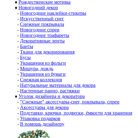
♦
Рождественские мотивы
♦
Новогодний декор
-
Новогодние наклейки-стикеры
-
Искусственный снег
-
Снежные покрывала
-
Новогодние спреи
-
Новогодние трафареты
-
Декоративные ленты
-
Банты
-
Ткани для декорирования
-
Бусы
-
Украшения из фольги
-
Мишура, дождь
-
Украшения из бумаги
-
Снежная коллекция
-
Натуральные материалы для декора
-
Настенные панно, растяжки
♦
Уголок дизайнера и декоратора
-
"Снежные" аксессуары-снег, покрывала, спреи
-
Аксессуары для декора
-
Подставки, крючки, подвески, ёмкости для хранения
-
Упаковка подарков
-
В помощь дизайнеру