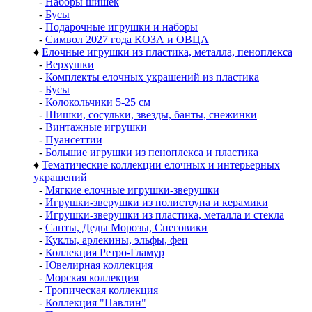
-
Наборы шишек
-
Бусы
-
Подарочные игрушки и наборы
-
Символ 2027 года КОЗА и ОВЦА
♦
Елочные игрушки из пластика, металла, пеноплекса
-
Верхушки
-
Комплекты елочных украшений из пластика
-
Бусы
-
Колокольчики 5-25 см
-
Шишки, сосульки, звезды, банты, снежинки
-
Винтажные игрушки
-
Пуансеттии
-
Большие игрушки из пеноплекса и пластика
♦
Тематические коллекции елочных и интерьерных
украшений
-
Мягкие елочные игрушки-зверушки
-
Игрушки-зверушки из полистоуна и керамики
-
Игрушки-зверушки из пластика, металла и стекла
-
Санты, Деды Морозы, Снеговики
-
Куклы, арлекины, эльфы, феи
-
Коллекция Ретро-Гламур
-
Ювелирная коллекция
-
Морская коллекция
-
Тропическая коллекция
-
Коллекция "Павлин"