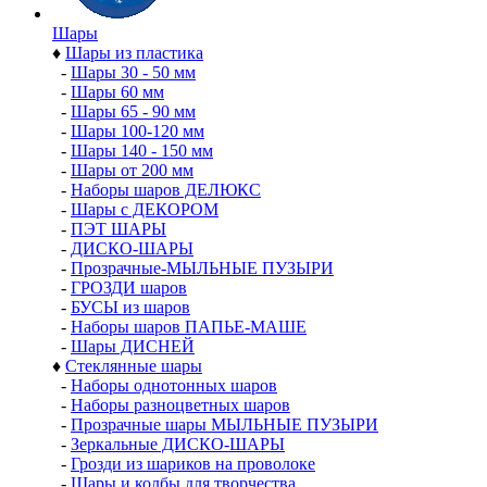
Шары
♦
Шары из пластика
-
Шары 30 - 50 мм
-
Шары 60 мм
-
Шары 65 - 90 мм
-
Шары 100-120 мм
-
Шары 140 - 150 мм
-
Шары от 200 мм
-
Наборы шаров ДЕЛЮКС
-
Шары с ДЕКОРОМ
-
ПЭТ ШАРЫ
-
ДИСКО-ШАРЫ
-
Прозрачные-МЫЛЬНЫЕ ПУЗЫРИ
-
ГРОЗДИ шаров
-
БУСЫ из шаров
-
Наборы шаров ПАПЬЕ-МАШЕ
-
Шары ДИСНЕЙ
♦
Стеклянные шары
-
Наборы однотонных шаров
-
Наборы разноцветных шаров
-
Прозрачные шары МЫЛЬНЫЕ ПУЗЫРИ
-
Зеркальные ДИСКО-ШАРЫ
-
Грозди из шариков на проволоке
-
Шары и колбы для творчества