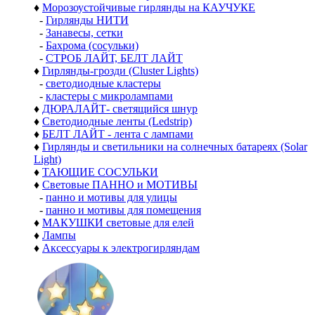
♦
Морозоустойчивые гирлянды на КАУЧУКЕ
-
Гирлянды НИТИ
-
Занавесы, сетки
-
Бахрома (сосульки)
-
СТРОБ ЛАЙТ, БЕЛТ ЛАЙТ
♦
Гирлянды-грозди (Cluster Lights)
-
светодиодные кластеры
-
кластеры с микролампами
♦
ДЮРАЛАЙТ- светящийся шнур
♦
Светодиодные ленты (Ledstrip)
♦
БЕЛТ ЛАЙТ - лента с лампами
♦
Гирлянды и светильники на солнечных батареях (Solar
Light)
♦
ТАЮЩИЕ СОСУЛЬКИ
♦
Световые ПАННО и МОТИВЫ
-
панно и мотивы для улицы
-
панно и мотивы для помещения
♦
МАКУШКИ световые для елей
♦
Лампы
♦
Аксессуары к электрогирляндам