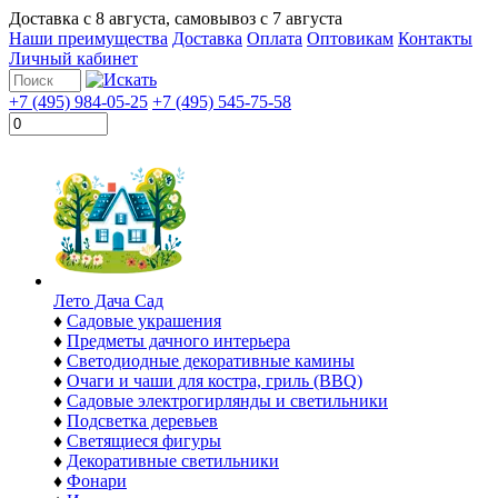
Доставка с
8 августа
, самовывоз с
7 августа
Наши преимущества
Доставка
Оплата
Оптовикам
Контакты
Личный кабинет
+7 (495) 984-05-25
+7 (495) 545-75-58
Лето Дача Сад
♦
Садовые украшения
♦
Предметы дачного интерьера
♦
Светодиодные декоративные камины
♦
Очаги и чаши для костра, гриль (BBQ)
♦
Садовые электрогирлянды и светильники
♦
Подсветка деревьев
♦
Светящиеся фигуры
♦
Декоративные светильники
♦
Фонари