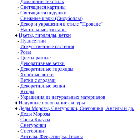
-
Домашний текстиль
-
Светящиеся картины
-
Светящиеся подушки
-
Снежные шары (Сноуболлы)
-
Декор и украшения в стиле "Прованс"
-
Настольные фонтаны
♦
Цветы, гирлянды, ветки
-
Пуансеттии
-
Искусственные растения
-
Розы
-
Цветы разные
-
Декоративные ветки
-
Декоративные гирлянды
-
Хвойные ветки
-
Ветки с ягодами
-
Декоративные венки
-
Ягоды
-
Украшения из натуральных материалов
♦
Надувные новогодние фигуры
♦
Деды Морозы, Снегурочки, Снеговики, Ангелы и др.
-
Деды Морозы
-
Санта Клаусы
-
Снегурочки
-
Снеговики
-
Ангелы, Феи, Эльфы, Гномы