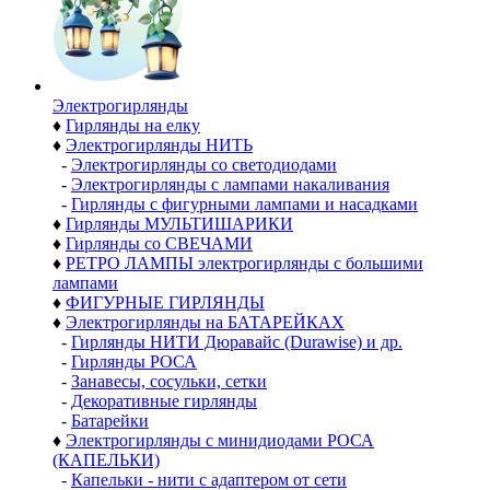
Электро­гирлянды
♦
Гирлянды на елку
♦
Электрогирлянды НИТЬ
-
Электрогирлянды со светодиодами
-
Электрогирлянды с лампами накаливания
-
Гирлянды с фигурными лампами и насадками
♦
Гирлянды МУЛЬТИШАРИКИ
♦
Гирлянды со СВЕЧАМИ
♦
РЕТРО ЛАМПЫ электрогирлянды с большими
лампами
♦
ФИГУРНЫЕ ГИРЛЯНДЫ
♦
Электрогирлянды на БАТАРЕЙКАХ
-
Гирлянды НИТИ Дюравайс (Durawise) и др.
-
Гирлянды РОСА
-
Занавесы, сосульки, сетки
-
Декоративные гирлянды
-
Батарейки
♦
Электрогирлянды с минидиодами РОСА
(КАПЕЛЬКИ)
-
Капельки - нити с адаптером от сети