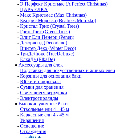
-
Э Перфект Кристмас (A Perfect Christmas)
-
ЦАРЬ ЁЛКА
-
Макс Кристмас (Max Christmas)
-
Беатрис Морозко (Beatrees Morozko)
-
Кристал Трис (Crystal Trees)
-
Грин Трис (Green Trees)
-
Элит Ели Пенери (Peneri)
-
Декорленд (Decorland)
-
Винтер Деко (Winter Deco)
-
ТриДеЛюкс (TreeDeLuxe)
-
ЁлкаДэ (ElkaDe)
♦
Аксессуары для ёлок
-
Подставки для искусственных и живых елей
-
Корзины для основания ёлки
-
Юбки и покрывала
-
Сумки для хранения
-
Светящиеся верхушки
-
Электрогирлянды
♦
Высокие уличные ёлки
-
Ствольные ели 4 - 45 м
-
Каркасные ели 4 - 45 м
-
Украшения
-
Освещение
-
Ограждения