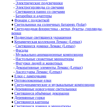
-
Электрические подсвечники
-
Электрогирлянды со свечами
-
Светящиеся панно со свечами
-
Батарейки и адаптеры
♦
Фонари с подсветкой
♦
Светильники на солнечных батареях (Solar)
♦
Светодиодная флористика - ветки, букеты, гирлянды,
венки
♦
Подвесные светящиеся украшения
♦
Керамическая коллекция Лемакс (Lemax)
-
Светящиеся домики Лемакс (Lemax)
-
Фасады
-
Музыкально-анимационные композиции
-
Настольные сюжетные миниатюры
-
Фигурки людей и животных
-
Декоративные элементы Лемакс (Lemax)
-
Аксессуары Лемакс (Lemax)
♦
Елки с лампочками
♦
Оптоволоконные елки
♦
Светодинамические и музыкальные композиции
♦
Деревянные новогодние светильники
♦
Светящиеся объёмные декорации
♦
Деревянные горки
♦
Светящиеся картины
♦
Светящиеся домики и миниатюры