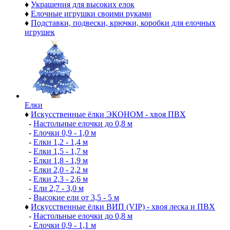
♦
Украшения для высоких елок
♦
Елочные игрушки своими руками
♦
Подставки, подвески, крючки, коробки для елочных
игрушек
Елки
♦
Искусственные ёлки ЭКОНОМ - хвоя ПВХ
-
Настольные елочки до 0,8 м
-
Елочки 0,9 - 1,0 м
-
Елки 1,2 - 1,4 м
-
Елки 1,5 - 1,7 м
-
Елки 1,8 - 1,9 м
-
Елки 2,0 - 2,2 м
-
Елки 2,3 - 2,6 м
-
Ели 2,7 - 3,0 м
-
Высокие ели от 3,5 - 5 м
♦
Искусственные ёлки ВИП (VIP) - хвоя леска и ПВХ
-
Настольные елочки до 0,8 м
-
Елочки 0,9 - 1,1 м