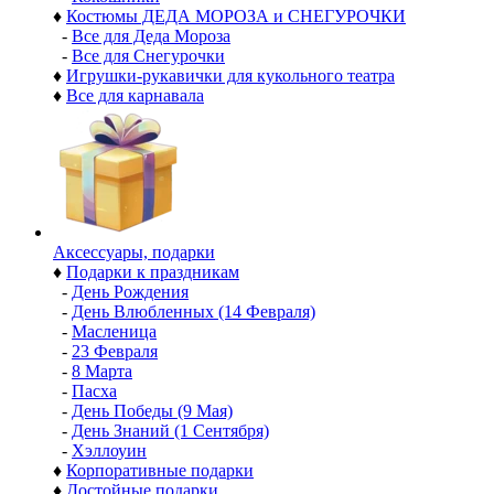
♦
Костюмы ДЕДА МОРОЗА и СНЕГУРОЧКИ
-
Все для Деда Мороза
-
Все для Снегурочки
♦
Игрушки-рукавички для кукольного театра
♦
Все для карнавала
Аксессуары, подарки
♦
Подарки к праздникам
-
День Рождения
-
День Влюбленных (14 Февраля)
-
Масленица
-
23 Февраля
-
8 Марта
-
Пасха
-
День Победы (9 Мая)
-
День Знаний (1 Сентября)
-
Хэллоуин
♦
Корпоративные подарки
♦
Достойные подарки