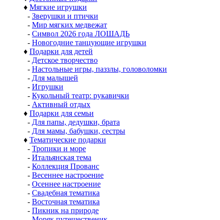
♦
Мягкие игрушки
-
Зверушки и птички
-
Мир мягких медвежат
-
Символ 2026 года ЛОШАДЬ
-
Новогодние танцующие игрушки
♦
Подарки для детей
-
Детское творчество
-
Настольные игры, паззлы, головоломки
-
Для малышей
-
Игрушки
-
Кукольный театр: рукавички
-
Активный отдых
♦
Подарки для семьи
-
Для папы, дедушки, брата
-
Для мамы, бабушки, сестры
♦
Тематические подарки
-
Тропики и море
-
Итальянская тема
-
Коллекция Прованс
-
Весеннее настроение
-
Осеннее настроение
-
Свадебная тематика
-
Восточная тематика
-
Пикник на природе
-
Моряк путешественик