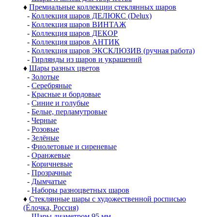
♦
Премиальные коллекции стеклянных шаров
-
Коллекция шаров ДЕЛЮКС (Delux)
-
Коллекция шаров ВИНТАЖ
-
Коллекция шаров ДЕКОР
-
Коллекция шаров АНТИК
-
Коллекция шаров ЭКСКЛЮЗИВ (ручная работа)
-
Гирлянды из шаров и украшений
♦
Шары разных цветов
-
Золотые
-
Серебряные
-
Красные и бордовые
-
Синие и голубые
-
Белые, перламутровые
-
Черные
-
Розовые
-
Зелёные
-
Фиолетовые и сиреневые
-
Оранжевые
-
Коричневые
-
Прозрачные
-
Дымчатые
-
Наборы разноцветных шаров
♦
Стеклянные шары с художественной росписью
(Ёлочка, Россия)
-
Шары диаметром 95 мм