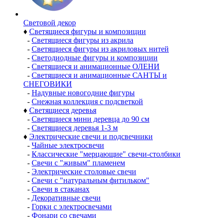
Световой декор
♦
Светящиеся фигуры и композиции
-
Светящиеся фигуры из акрила
-
Светящиеся фигуры из акриловых нитей
-
Светодиодные фигуры и композиции
-
Светящиеся и анимационные ОЛЕНИ
-
Светящиеся и анимационные САНТЫ и
СНЕГОВИКИ
-
Надувные новогодние фигуры
-
Снежная коллекция с подсветкой
♦
Светящиеся деревья
-
Светящиеся мини деревца до 90 см
-
Светящиеся деревья 1-3 м
♦
Электрические свечи и подсвечники
-
Чайные электросвечи
-
Классические "мерцающие" свечи-столбики
-
Свечи с "живым" пламенем
-
Электрические столовые свечи
-
Свечи с "натуральным фитильком"
-
Свечи в стаканах
-
Декоративные свечи
-
Горки с электросвечами
-
Фонари со свечами