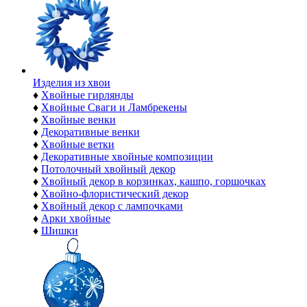
Изделия из хвои
♦
Хвойные гирлянды
♦
Хвойные Сваги и Ламбрекены
♦
Хвойные венки
♦
Декоративные венки
♦
Хвойные ветки
♦
Декоративные хвойные композиции
♦
Потолочный хвойный декор
♦
Хвойный декор в корзинках, кашпо, горшочках
♦
Хвойно-флористический декор
♦
Хвойный декор с лампочками
♦
Арки хвойные
♦
Шишки