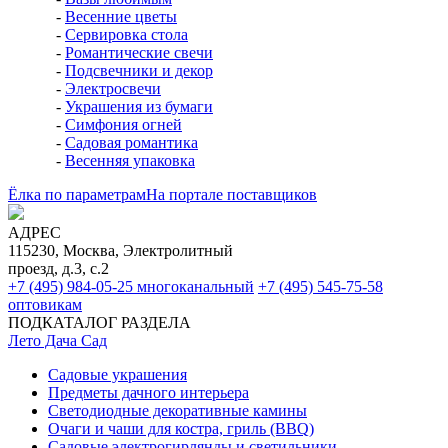
-
Весенние цветы
-
Сервировка стола
-
Романтические свечи
-
Подсвечники и декор
-
Электросвечи
-
Украшения из бумаги
-
Симфония огней
-
Садовая романтика
-
Весенняя упаковка
Ёлка по параметрам
На портале поставщиков
АДРЕС
115230, Москва, Электролитный
проезд, д.3, с.2
+7 (495) 984-05-25
многоканальный
+7 (495) 545-75-58
оптовикам
ПОДКАТАЛОГ РАЗДЕЛА
Лето Дача Сад
Садовые украшения
Предметы дачного интерьера
Светодиодные декоративные камины
Очаги и чаши для костра, гриль (BBQ)
Садовые электрогирлянды и светильники