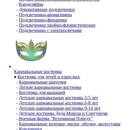
-
Канделябры
-
Декоративные подсвечники
-
Подсвечники-аромалампы
-
Подсвечники-фонарики
-
Подсвечники хвойно-флористические
-
Подсвечники с электросвечами
Карнавальные костюмы
♦
Костюмы для детей и взрослых
-
Карнавальные шапочки
-
Легкие карнавальные костюмы
-
Костюмы для малышей
-
Детские карнавальные костюмы 3-5 лет
-
Детские карнавальные костюмы 6-8 лет
-
Детские карнавальные костюмы 9-14 лет
-
Детские костюмы Деда Мороза и Снегурочи
-
Военная форма "Вспоминая Победу"
-
Карнавальные колпаки, маски, ободки, аксессуары
-
Кокошники