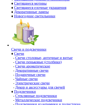
♦
Светящиеся мотивы
♦
Светящиеся елочные украшения
♦
Декоративные лампы
♦
Новогодние светильники
Свечи и подсвечники
♦
Свечи
-
Свечи столовые, античные и витые
-
Свечи пеньковые (столбики)
-
Свечи ароматические
-
Декоративные свечи
-
Подарочные свечи
-
Чайные свечи
-
Электрические свечи
-
Декор и аксессуары для свечей
♦
Подсвечники
-
Стеклянные подсвечники
-
Металлические подсвечники
-
Подсвечники из керамики и полистоуна