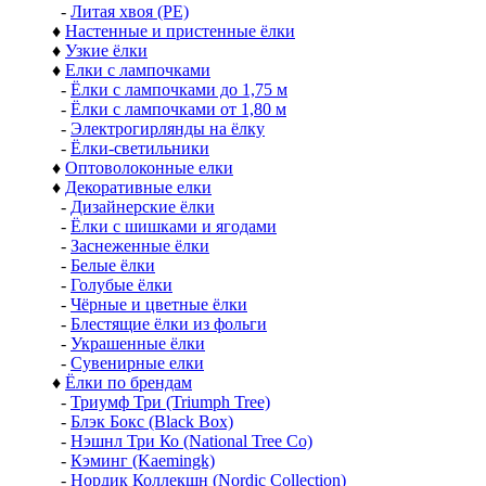
-
Литая хвоя (РЕ)
♦
Настенные и пристенные ёлки
♦
Узкие ёлки
♦
Елки с лампочками
-
Ёлки с лампочками до 1,75 м
-
Ёлки с лампочками от 1,80 м
-
Электрогирлянды на ёлку
-
Ёлки-светильники
♦
Оптоволоконные елки
♦
Декоративные елки
-
Дизайнерские ёлки
-
Ёлки с шишками и ягодами
-
Заснеженные ёлки
-
Белые ёлки
-
Голубые ёлки
-
Чёрные и цветные ёлки
-
Блестящие ёлки из фольги
-
Украшенные ёлки
-
Сувенирные елки
♦
Ёлки по брендам
-
Триумф Три (Triumph Tree)
-
Блэк Бокс (Black Box)
-
Нэшнл Три Ко (National Tree Co)
-
Кэминг (Kaemingk)
-
Нордик Коллекшн (Nordic Collection)