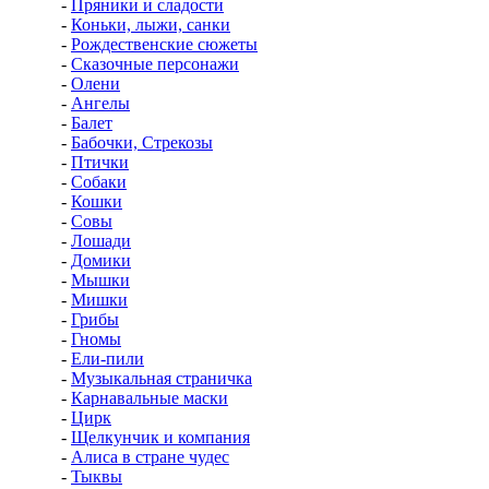
-
Пряники и сладости
-
Коньки, лыжи, санки
-
Рождественские сюжеты
-
Сказочные персонажи
-
Олени
-
Ангелы
-
Балет
-
Бабочки, Стрекозы
-
Птички
-
Собаки
-
Кошки
-
Совы
-
Лошади
-
Домики
-
Мышки
-
Мишки
-
Грибы
-
Гномы
-
Ели-пили
-
Музыкальная страничка
-
Карнавальные маски
-
Цирк
-
Щелкунчик и компания
-
Алиса в стране чудес
-
Тыквы