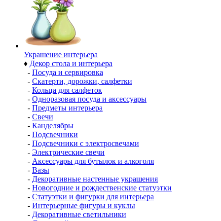
Украшение интерьера
♦
Декор стола и интерьера
-
Посуда и сервировка
-
Скатерти, дорожки, салфетки
-
Кольца для салфеток
-
Одноразовая посуда и аксессуары
-
Предметы интерьера
-
Свечи
-
Канделябры
-
Подсвечники
-
Подсвечники с электросвечами
-
Электрические свечи
-
Аксессуары для бутылок и алкоголя
-
Вазы
-
Декоративные настенные украшения
-
Новогодние и рождественские статуэтки
-
Статуэтки и фигурки для интерьера
-
Интерьерные фигуры и куклы
-
Декоративные светильники