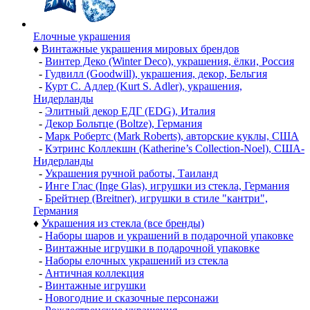
Елочные украшения
♦
Винтажные украшения мировых брендов
-
Винтер Деко (Winter Deco), украшения, ёлки, Россия
-
Гудвилл (Goodwill), украшения, декор, Бельгия
-
Курт С. Адлер (Kurt S. Adler), украшения,
Нидерланды
-
Элитный декор ЕДГ (EDG), Италия
-
Декор Больтце (Boltze), Германия
-
Марк Робертс (Mark Roberts), авторские куклы, США
-
Кэтринс Коллекшн (Katherine’s Collection-Noel), США-
Нидерланды
-
Украшения ручной работы, Таиланд
-
Инге Глас (Inge Glas), игрушки из стекла, Германия
-
Брейтнер (Breitner), игрушки в стиле "кантри",
Германия
♦
Украшения из стекла (все бренды)
-
Наборы шаров и украшений в подарочной упаковке
-
Винтажные игрушки в подарочной упаковке
-
Наборы елочных украшений из стекла
-
Античная коллекция
-
Винтажные игрушки
-
Новогодние и сказочные персонажи