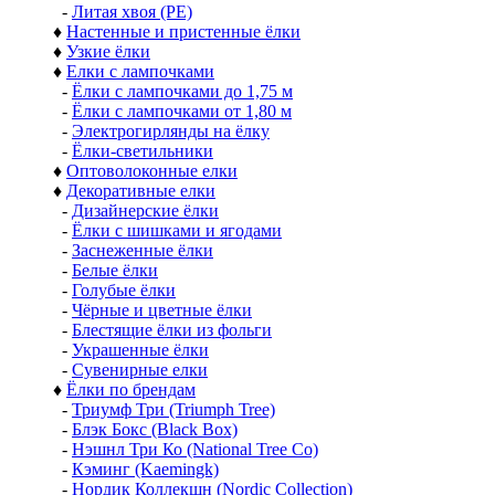
-
Литая хвоя (РЕ)
♦
Настенные и пристенные ёлки
♦
Узкие ёлки
♦
Елки с лампочками
-
Ёлки с лампочками до 1,75 м
-
Ёлки с лампочками от 1,80 м
-
Электрогирлянды на ёлку
-
Ёлки-светильники
♦
Оптоволоконные елки
♦
Декоративные елки
-
Дизайнерские ёлки
-
Ёлки с шишками и ягодами
-
Заснеженные ёлки
-
Белые ёлки
-
Голубые ёлки
-
Чёрные и цветные ёлки
-
Блестящие ёлки из фольги
-
Украшенные ёлки
-
Сувенирные елки
♦
Ёлки по брендам
-
Триумф Три (Triumph Tree)
-
Блэк Бокс (Black Box)
-
Нэшнл Три Ко (National Tree Co)
-
Кэминг (Kaemingk)
-
Нордик Коллекшн (Nordic Collection)