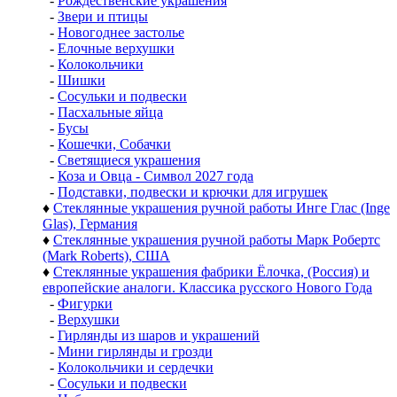
-
Рождественские украшения
-
Звери и птицы
-
Новогоднее застолье
-
Елочные верхушки
-
Колокольчики
-
Шишки
-
Сосульки и подвески
-
Пасхальные яйца
-
Бусы
-
Кошечки, Собачки
-
Светящиеся украшения
-
Коза и Овца - Символ 2027 года
-
Подставки, подвески и крючки для игрушек
♦
Стеклянные украшения ручной работы Инге Глас (Inge
Glas), Германия
♦
Стеклянные украшения ручной работы Марк Робертс
(Mark Roberts), США
♦
Стеклянные украшения фабрики Ёлочка, (Россия) и
европейские аналоги. Классика русского Нового Года
-
Фигурки
-
Верхушки
-
Гирлянды из шаров и украшений
-
Мини гирлянды и грозди
-
Колокольчики и сердечки
-
Сосульки и подвески