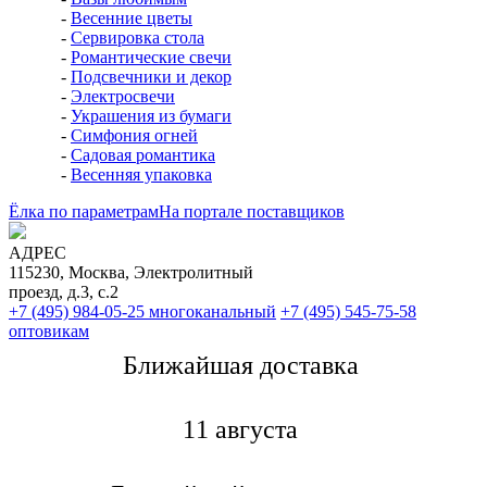
-
Весенние цветы
-
Сервировка стола
-
Романтические свечи
-
Подсвечники и декор
-
Электросвечи
-
Украшения из бумаги
-
Симфония огней
-
Садовая романтика
-
Весенняя упаковка
Ёлка по параметрам
На портале поставщиков
АДРЕС
115230, Москва, Электролитный
проезд, д.3, с.2
+7 (495) 984-05-25
многоканальный
+7 (495) 545-75-58
оптовикам
Ближайшая доставкa
11 августа