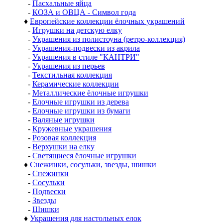
-
Пасхальные яйца
-
КОЗА и ОВЦА - Символ года
♦
Европейские коллекции ёлочных украшений
-
Игрушки на детскую елку
-
Украшения из полистоуна (ретро-коллекция)
-
Украшения-подвески из акрила
-
Украшения в стиле "КАНТРИ"
-
Украшения из перьев
-
Текстильная коллекция
-
Керамические коллекции
-
Металлические ёлочные игрушки
-
Елочные игрушки из дерева
-
Елочные игрушки из бумаги
-
Валяные игрушки
-
Кружевные украшения
-
Розовая коллекция
-
Верхушки на елку
-
Светящиеся ёлочные игрушки
♦
Снежинки, сосульки, звезды, шишки
-
Снежинки
-
Сосульки
-
Подвески
-
Звезды
-
Шишки
♦
Украшения для настольных елок