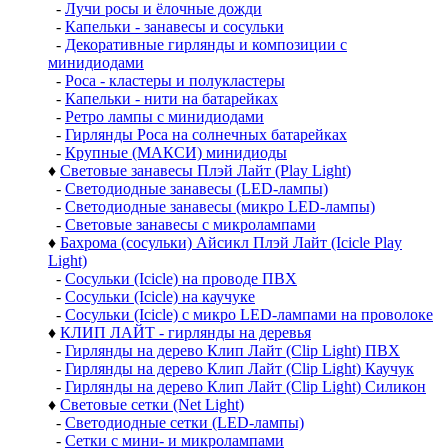
-
Лучи росы и ёлочные дожди
-
Капельки - занавесы и сосульки
-
Декоративные гирлянды и композиции с
минидиодами
-
Роса - кластеры и полукластеры
-
Капельки - нити на батарейках
-
Ретро лампы с минидиодами
-
Гирлянды Роса на солнечных батарейках
-
Крупные (МАКСИ) минидиоды
♦
Световые занавесы Плэй Лайт (Play Light)
-
Светодиодные занавесы (LED-лампы)
-
Светодиодные занавесы (микро LED-лампы)
-
Световые занавесы с микролампами
♦
Бахрома (сосульки) Айсикл Плэй Лайт (Icicle Play
Light)
-
Сосульки (Icicle) на проводе ПВХ
-
Сосульки (Icicle) на каучуке
-
Сосульки (Icicle) с микро LED-лампами на проволоке
♦
КЛИП ЛАЙТ - гирлянды на деревья
-
Гирлянды на дерево Клип Лайт (Clip Light) ПВХ
-
Гирлянды на дерево Клип Лайт (Clip Light) Каучук
-
Гирлянды на дерево Клип Лайт (Clip Light) Силикон
♦
Световые сетки (Net Light)
-
Светодиодные сетки (LED-лампы)
-
Сетки с мини- и микролампами