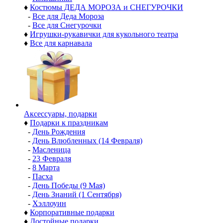
♦
Костюмы ДЕДА МОРОЗА и СНЕГУРОЧКИ
-
Все для Деда Мороза
-
Все для Снегурочки
♦
Игрушки-рукавички для кукольного театра
♦
Все для карнавала
Аксессуары, подарки
♦
Подарки к праздникам
-
День Рождения
-
День Влюбленных (14 Февраля)
-
Масленица
-
23 Февраля
-
8 Марта
-
Пасха
-
День Победы (9 Мая)
-
День Знаний (1 Сентября)
-
Хэллоуин
♦
Корпоративные подарки
♦
Достойные подарки