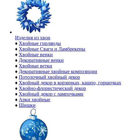
Изделия из хвои
♦
Хвойные гирлянды
♦
Хвойные Сваги и Ламбрекены
♦
Хвойные венки
♦
Декоративные венки
♦
Хвойные ветки
♦
Декоративные хвойные композиции
♦
Потолочный хвойный декор
♦
Хвойный декор в корзинках, кашпо, горшочках
♦
Хвойно-флористический декор
♦
Хвойный декор с лампочками
♦
Арки хвойные
♦
Шишки