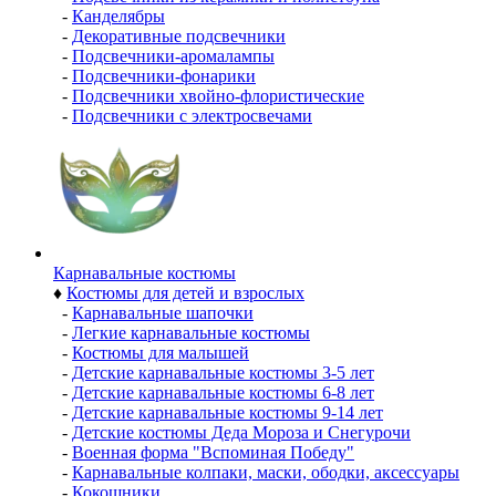
-
Канделябры
-
Декоративные подсвечники
-
Подсвечники-аромалампы
-
Подсвечники-фонарики
-
Подсвечники хвойно-флористические
-
Подсвечники с электросвечами
Карнавальные костюмы
♦
Костюмы для детей и взрослых
-
Карнавальные шапочки
-
Легкие карнавальные костюмы
-
Костюмы для малышей
-
Детские карнавальные костюмы 3-5 лет
-
Детские карнавальные костюмы 6-8 лет
-
Детские карнавальные костюмы 9-14 лет
-
Детские костюмы Деда Мороза и Снегурочи
-
Военная форма "Вспоминая Победу"
-
Карнавальные колпаки, маски, ободки, аксессуары
-
Кокошники