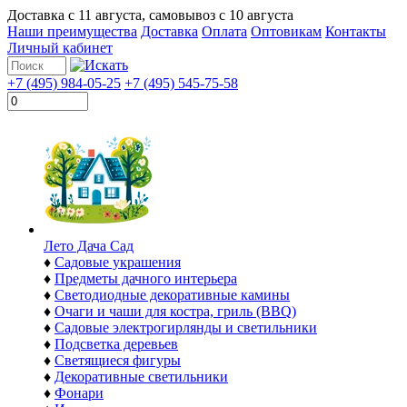
Доставка с
11 августа
, самовывоз с
10 августа
Наши преимущества
Доставка
Оплата
Оптовикам
Контакты
Личный кабинет
+7 (495) 984-05-25
+7 (495) 545-75-58
Лето Дача Сад
♦
Садовые украшения
♦
Предметы дачного интерьера
♦
Светодиодные декоративные камины
♦
Очаги и чаши для костра, гриль (BBQ)
♦
Садовые электрогирлянды и светильники
♦
Подсветка деревьев
♦
Светящиеся фигуры
♦
Декоративные светильники
♦
Фонари