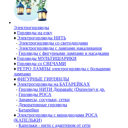
Электро­гирлянды
♦
Гирлянды на елку
♦
Электрогирлянды НИТЬ
-
Электрогирлянды со светодиодами
-
Электрогирлянды с лампами накаливания
-
Гирлянды с фигурными лампами и насадками
♦
Гирлянды МУЛЬТИШАРИКИ
♦
Гирлянды со СВЕЧАМИ
♦
РЕТРО ЛАМПЫ электрогирлянды с большими
лампами
♦
ФИГУРНЫЕ ГИРЛЯНДЫ
♦
Электрогирлянды на БАТАРЕЙКАХ
-
Гирлянды НИТИ Дюравайс (Durawise) и др.
-
Гирлянды РОСА
-
Занавесы, сосульки, сетки
-
Декоративные гирлянды
-
Батарейки
♦
Электрогирлянды с минидиодами РОСА
(КАПЕЛЬКИ)
-
Капельки - нити с адаптером от сети