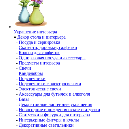
Украшение интерьера
♦
Декор стола и интерьера
-
Посуда и сервировка
-
Скатерти, дорожки, салфетки
-
Кольца для салфеток
-
Одноразовая посуда и аксессуары
-
Предметы интерьера
-
Свечи
-
Канделябры
-
Подсвечники
-
Подсвечники с электросвечами
-
Электрические свечи
-
Аксессуары для бутылок и алкоголя
-
Вазы
-
Декоративные настенные украшения
-
Новогодние и рождественские статуэтки
-
Статуэтки и фигурки для интерьера
-
Интерьерные фигуры и куклы
-
Декоративные светильники