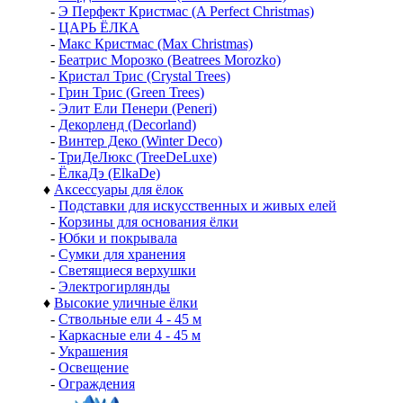
-
Э Перфект Кристмас (A Perfect Christmas)
-
ЦАРЬ ЁЛКА
-
Макс Кристмас (Max Christmas)
-
Беатрис Морозко (Beatrees Morozko)
-
Кристал Трис (Crystal Trees)
-
Грин Трис (Green Trees)
-
Элит Ели Пенери (Peneri)
-
Декорленд (Decorland)
-
Винтер Деко (Winter Deco)
-
ТриДеЛюкс (TreeDeLuxe)
-
ЁлкаДэ (ElkaDe)
♦
Аксессуары для ёлок
-
Подставки для искусственных и живых елей
-
Корзины для основания ёлки
-
Юбки и покрывала
-
Сумки для хранения
-
Светящиеся верхушки
-
Электрогирлянды
♦
Высокие уличные ёлки
-
Ствольные ели 4 - 45 м
-
Каркасные ели 4 - 45 м
-
Украшения
-
Освещение
-
Ограждения