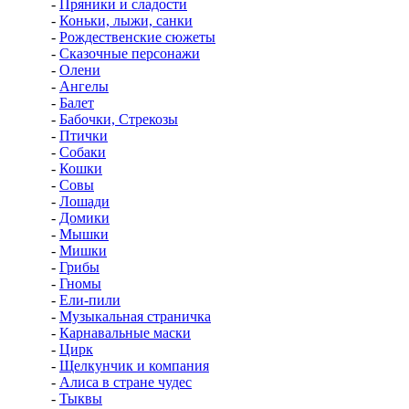
-
Пряники и сладости
-
Коньки, лыжи, санки
-
Рождественские сюжеты
-
Сказочные персонажи
-
Олени
-
Ангелы
-
Балет
-
Бабочки, Стрекозы
-
Птички
-
Собаки
-
Кошки
-
Совы
-
Лошади
-
Домики
-
Мышки
-
Мишки
-
Грибы
-
Гномы
-
Ели-пили
-
Музыкальная страничка
-
Карнавальные маски
-
Цирк
-
Щелкунчик и компания
-
Алиса в стране чудес
-
Тыквы