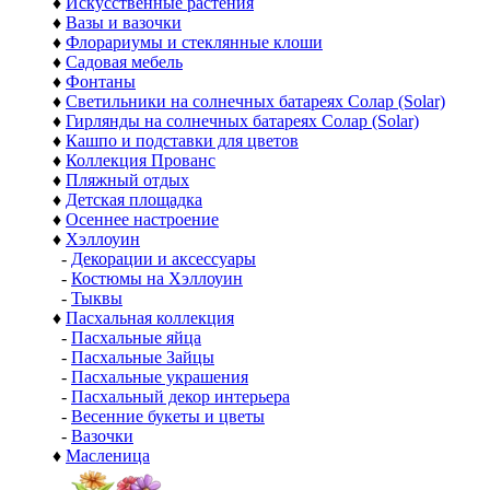
♦
Искусственные растения
♦
Вазы и вазочки
♦
Флорариумы и стеклянные клоши
♦
Садовая мебель
♦
Фонтаны
♦
Светильники на солнечных батареях Солар (Solar)
♦
Гирлянды на солнечных батареях Солар (Solar)
♦
Кашпо и подставки для цветов
♦
Коллекция Прованс
♦
Пляжный отдых
♦
Детская площадка
♦
Осеннее настроение
♦
Хэллоуин
-
Декорации и аксессуары
-
Костюмы на Хэллоуин
-
Тыквы
♦
Пасхальная коллекция
-
Пасхальные яйца
-
Пасхальные Зайцы
-
Пасхальные украшения
-
Пасхальный декор интерьера
-
Весенние букеты и цветы
-
Вазочки
♦
Масленица