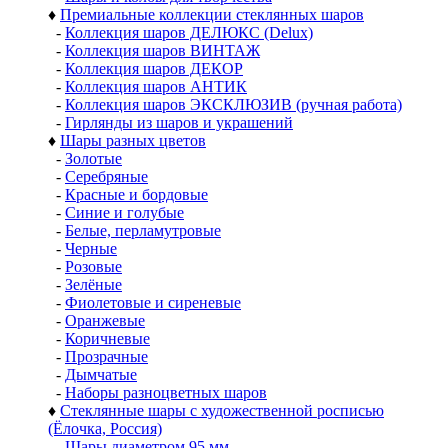
♦
Премиальные коллекции стеклянных шаров
-
Коллекция шаров ДЕЛЮКС (Delux)
-
Коллекция шаров ВИНТАЖ
-
Коллекция шаров ДЕКОР
-
Коллекция шаров АНТИК
-
Коллекция шаров ЭКСКЛЮЗИВ (ручная работа)
-
Гирлянды из шаров и украшений
♦
Шары разных цветов
-
Золотые
-
Серебряные
-
Красные и бордовые
-
Синие и голубые
-
Белые, перламутровые
-
Черные
-
Розовые
-
Зелёные
-
Фиолетовые и сиреневые
-
Оранжевые
-
Коричневые
-
Прозрачные
-
Дымчатые
-
Наборы разноцветных шаров
♦
Стеклянные шары с художественной росписью
(Ёлочка, Россия)
-
Шары диаметром 95 мм