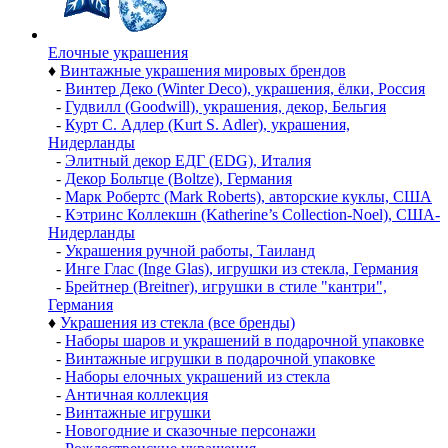
Елочные украшения
♦
Винтажные украшения мировых брендов
-
Винтер Деко (Winter Deco), украшения, ёлки, Россия
-
Гудвилл (Goodwill), украшения, декор, Бельгия
-
Курт С. Адлер (Kurt S. Adler), украшения,
Нидерланды
-
Элитный декор ЕДГ (EDG), Италия
-
Декор Больтце (Boltze), Германия
-
Марк Робертс (Mark Roberts), авторские куклы, США
-
Кэтринс Коллекшн (Katherine’s Collection-Noel), США-
Нидерланды
-
Украшения ручной работы, Таиланд
-
Инге Глас (Inge Glas), игрушки из стекла, Германия
-
Брейтнер (Breitner), игрушки в стиле "кантри",
Германия
♦
Украшения из стекла (все бренды)
-
Наборы шаров и украшений в подарочной упаковке
-
Винтажные игрушки в подарочной упаковке
-
Наборы елочных украшений из стекла
-
Античная коллекция
-
Винтажные игрушки
-
Новогодние и сказочные персонажи