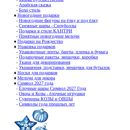
-
Арабская сказка
-
Бохо стиль
♦
Новогодние подарки
-
Новогодние фигуры на ёлку и под ёлку
-
Снежные шары - Сноуболлы
-
Подарки в стиле КАНТРИ
-
Приятные новогодние мелочи
♦
Подарки на Рождество
♦
Упаковка подарков
-
Упаковочные ленты, банты, пленка и бумага
-
Подарочные пакеты, мешочки, коробки
-
Ткани для декорирования
-
Украшения, подставки, мешочки для бутылок
♦
Носки для подарков
♦
Мелочи для декора
♦
Символ 2027 года
-
Ёлочные шары Символ 2027 Года
-
Овцы и Козы - ёлочные игрушки
-
Сувениры КОЗЫ и ОВЦЫ
-
Символы года прошлых лет