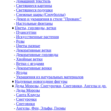
-
Домашний текстиль
-
Светящиеся картины
-
Светящиеся подушки
-
Снежные шары (Сноуболлы)
-
Декор и украшения в стиле "Прованс"
-
Настольные фонтаны
♦
Цветы, гирлянды, ветки
-
Пуансеттии
-
Искусственные растения
-
Розы
-
Цветы разные
-
Декоративные ветки
-
Декоративные гирлянды
-
Хвойные ветки
-
Ветки с ягодами
-
Декоративные венки
-
Ягоды
-
Украшения из натуральных материалов
♦
Надувные новогодние фигуры
♦
Деды Морозы, Снегурочки, Снеговики, Ангелы и др.
-
Деды Морозы
-
Санта Клаусы
-
Снегурочки
-
Снеговики
-
Ангелы, Феи, Эльфы, Гномы