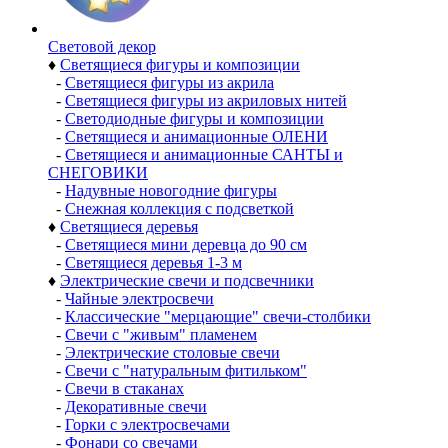
Световой декор
♦
Светящиеся фигуры и композиции
-
Светящиеся фигуры из акрила
-
Светящиеся фигуры из акриловых нитей
-
Светодиодные фигуры и композиции
-
Светящиеся и анимационные ОЛЕНИ
-
Светящиеся и анимационные САНТЫ и
СНЕГОВИКИ
-
Надувные новогодние фигуры
-
Снежная коллекция с подсветкой
♦
Светящиеся деревья
-
Светящиеся мини деревца до 90 см
-
Светящиеся деревья 1-3 м
♦
Электрические свечи и подсвечники
-
Чайные электросвечи
-
Классические "мерцающие" свечи-столбики
-
Свечи с "живым" пламенем
-
Электрические столовые свечи
-
Свечи с "натуральным фитильком"
-
Свечи в стаканах
-
Декоративные свечи
-
Горки с электросвечами
-
Фонари со свечами