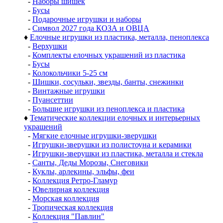
-
Наборы шишек
-
Бусы
-
Подарочные игрушки и наборы
-
Символ 2027 года КОЗА и ОВЦА
♦
Елочные игрушки из пластика, металла, пеноплекса
-
Верхушки
-
Комплекты елочных украшений из пластика
-
Бусы
-
Колокольчики 5-25 см
-
Шишки, сосульки, звезды, банты, снежинки
-
Винтажные игрушки
-
Пуансеттии
-
Большие игрушки из пеноплекса и пластика
♦
Тематические коллекции елочных и интерьерных
украшений
-
Мягкие елочные игрушки-зверушки
-
Игрушки-зверушки из полистоуна и керамики
-
Игрушки-зверушки из пластика, металла и стекла
-
Санты, Деды Морозы, Снеговики
-
Куклы, арлекины, эльфы, феи
-
Коллекция Ретро-Гламур
-
Ювелирная коллекция
-
Морская коллекция
-
Тропическая коллекция
-
Коллекция "Павлин"