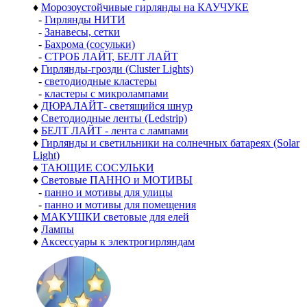
♦
Морозоустойчивые гирлянды на КАУЧУКЕ
-
Гирлянды НИТИ
-
Занавесы, сетки
-
Бахрома (сосульки)
-
СТРОБ ЛАЙТ, БЕЛТ ЛАЙТ
♦
Гирлянды-грозди (Cluster Lights)
-
светодиодные кластеры
-
кластеры с микролампами
♦
ДЮРАЛАЙТ- светящийся шнур
♦
Светодиодные ленты (Ledstrip)
♦
БЕЛТ ЛАЙТ - лента с лампами
♦
Гирлянды и светильники на солнечных батареях (Solar
Light)
♦
ТАЮЩИЕ СОСУЛЬКИ
♦
Световые ПАННО и МОТИВЫ
-
панно и мотивы для улицы
-
панно и мотивы для помещения
♦
МАКУШКИ световые для елей
♦
Лампы
♦
Аксессуары к электрогирляндам