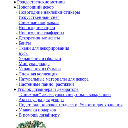
♦
Рождественские мотивы
♦
Новогодний декор
-
Новогодние наклейки-стикеры
-
Искусственный снег
-
Снежные покрывала
-
Новогодние спреи
-
Новогодние трафареты
-
Декоративные ленты
-
Банты
-
Ткани для декорирования
-
Бусы
-
Украшения из фольги
-
Мишура, дождь
-
Украшения из бумаги
-
Снежная коллекция
-
Натуральные материалы для декора
-
Настенные панно, растяжки
♦
Уголок дизайнера и декоратора
-
"Снежные" аксессуары-снег, покрывала, спреи
-
Аксессуары для декора
-
Подставки, крючки, подвески, ёмкости для хранения
-
Упаковка подарков
-
В помощь дизайнеру