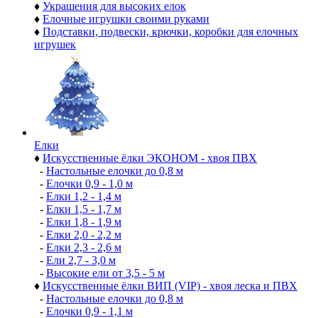
♦
Украшения для высоких елок
♦
Елочные игрушки своими руками
♦
Подставки, подвески, крючки, коробки для елочных
игрушек
Елки
♦
Искусственные ёлки ЭКОНОМ - хвоя ПВХ
-
Настольные елочки до 0,8 м
-
Елочки 0,9 - 1,0 м
-
Елки 1,2 - 1,4 м
-
Елки 1,5 - 1,7 м
-
Елки 1,8 - 1,9 м
-
Елки 2,0 - 2,2 м
-
Елки 2,3 - 2,6 м
-
Ели 2,7 - 3,0 м
-
Высокие ели от 3,5 - 5 м
♦
Искусственные ёлки ВИП (VIP) - хвоя леска и ПВХ
-
Настольные елочки до 0,8 м
-
Елочки 0,9 - 1,1 м