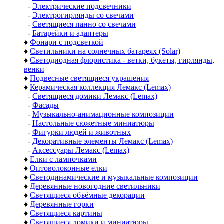
-
Электрические подсвечники
-
Электрогирлянды со свечами
-
Светящиеся панно со свечами
-
Батарейки и адаптеры
♦
Фонари с подсветкой
♦
Светильники на солнечных батареях (Solar)
♦
Светодиодная флористика - ветки, букеты, гирлянды,
венки
♦
Подвесные светящиеся украшения
♦
Керамическая коллекция Лемакс (Lemax)
-
Светящиеся домики Лемакс (Lemax)
-
Фасады
-
Музыкально-анимационные композиции
-
Настольные сюжетные миниатюры
-
Фигурки людей и животных
-
Декоративные элементы Лемакс (Lemax)
-
Аксессуары Лемакс (Lemax)
♦
Елки с лампочками
♦
Оптоволоконные елки
♦
Светодинамические и музыкальные композиции
♦
Деревянные новогодние светильники
♦
Светящиеся объёмные декорации
♦
Деревянные горки
♦
Светящиеся картины
♦
Светящиеся домики и миниатюры