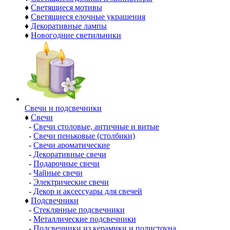
♦
Светящиеся мотивы
♦
Светящиеся елочные украшения
♦
Декоративные лампы
♦
Новогодние светильники
Свечи и подсвечники
♦
Свечи
-
Свечи столовые, античные и витые
-
Свечи пеньковые (столбики)
-
Свечи ароматические
-
Декоративные свечи
-
Подарочные свечи
-
Чайные свечи
-
Электрические свечи
-
Декор и аксессуары для свечей
♦
Подсвечники
-
Стеклянные подсвечники
-
Металлические подсвечники
-
Подсвечники из керамики и полистоуна