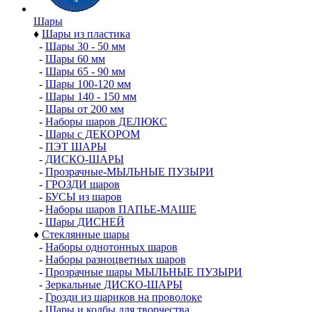
Шары
♦
Шары из пластика
-
Шары 30 - 50 мм
-
Шары 60 мм
-
Шары 65 - 90 мм
-
Шары 100-120 мм
-
Шары 140 - 150 мм
-
Шары от 200 мм
-
Наборы шаров ДЕЛЮКС
-
Шары с ДЕКОРОМ
-
ПЭТ ШАРЫ
-
ДИСКО-ШАРЫ
-
Прозрачные-МЫЛЬНЫЕ ПУЗЫРИ
-
ГРОЗДИ шаров
-
БУСЫ из шаров
-
Наборы шаров ПАПЬЕ-МАШЕ
-
Шары ДИСНЕЙ
♦
Стеклянные шары
-
Наборы однотонных шаров
-
Наборы разноцветных шаров
-
Прозрачные шары МЫЛЬНЫЕ ПУЗЫРИ
-
Зеркальные ДИСКО-ШАРЫ
-
Грозди из шариков на проволоке
-
Шары и колбы для творчества