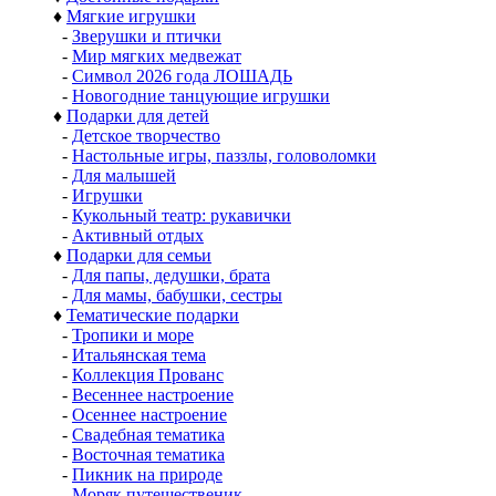
♦
Мягкие игрушки
-
Зверушки и птички
-
Мир мягких медвежат
-
Символ 2026 года ЛОШАДЬ
-
Новогодние танцующие игрушки
♦
Подарки для детей
-
Детское творчество
-
Настольные игры, паззлы, головоломки
-
Для малышей
-
Игрушки
-
Кукольный театр: рукавички
-
Активный отдых
♦
Подарки для семьи
-
Для папы, дедушки, брата
-
Для мамы, бабушки, сестры
♦
Тематические подарки
-
Тропики и море
-
Итальянская тема
-
Коллекция Прованс
-
Весеннее настроение
-
Осеннее настроение
-
Свадебная тематика
-
Восточная тематика
-
Пикник на природе
-
Моряк путешественик