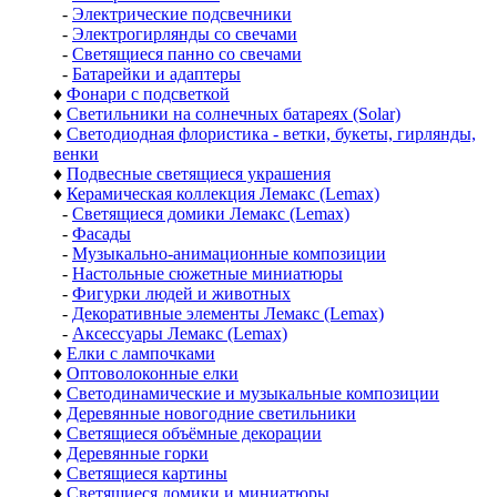
-
Электрические подсвечники
-
Электрогирлянды со свечами
-
Светящиеся панно со свечами
-
Батарейки и адаптеры
♦
Фонари с подсветкой
♦
Светильники на солнечных батареях (Solar)
♦
Светодиодная флористика - ветки, букеты, гирлянды,
венки
♦
Подвесные светящиеся украшения
♦
Керамическая коллекция Лемакс (Lemax)
-
Светящиеся домики Лемакс (Lemax)
-
Фасады
-
Музыкально-анимационные композиции
-
Настольные сюжетные миниатюры
-
Фигурки людей и животных
-
Декоративные элементы Лемакс (Lemax)
-
Аксессуары Лемакс (Lemax)
♦
Елки с лампочками
♦
Оптоволоконные елки
♦
Светодинамические и музыкальные композиции
♦
Деревянные новогодние светильники
♦
Светящиеся объёмные декорации
♦
Деревянные горки
♦
Светящиеся картины
♦
Светящиеся домики и миниатюры