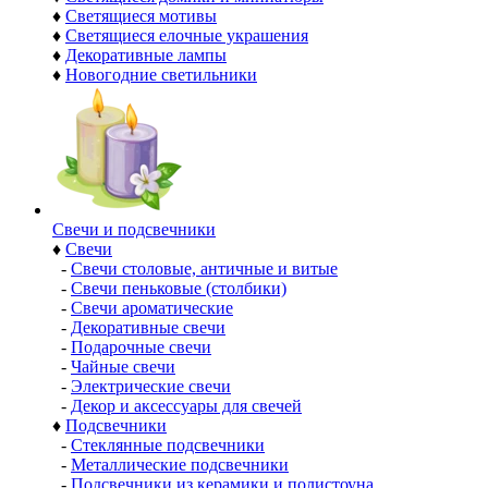
♦
Светящиеся мотивы
♦
Светящиеся елочные украшения
♦
Декоративные лампы
♦
Новогодние светильники
Свечи и подсвечники
♦
Свечи
-
Свечи столовые, античные и витые
-
Свечи пеньковые (столбики)
-
Свечи ароматические
-
Декоративные свечи
-
Подарочные свечи
-
Чайные свечи
-
Электрические свечи
-
Декор и аксессуары для свечей
♦
Подсвечники
-
Стеклянные подсвечники
-
Металлические подсвечники
-
Подсвечники из керамики и полистоуна