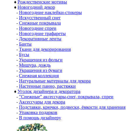
♦
Рождественские мотивы
♦
Новогодний декор
-
Новогодние наклейки-стикеры
-
Искусственный снег
-
Снежные покрывала
-
Новогодние спреи
-
Новогодние трафареты
-
Декоративные ленты
-
Банты
-
Ткани для декорирования
-
Бусы
-
Украшения из фольги
-
Мишура, дождь
-
Украшения из бумаги
-
Снежная коллекция
-
Натуральные материалы для декора
-
Настенные панно, растяжки
♦
Уголок дизайнера и декоратора
-
"Снежные" аксессуары-снег, покрывала, спреи
-
Аксессуары для декора
-
Подставки, крючки, подвески, ёмкости для хранения
-
Упаковка подарков
-
В помощь дизайнеру