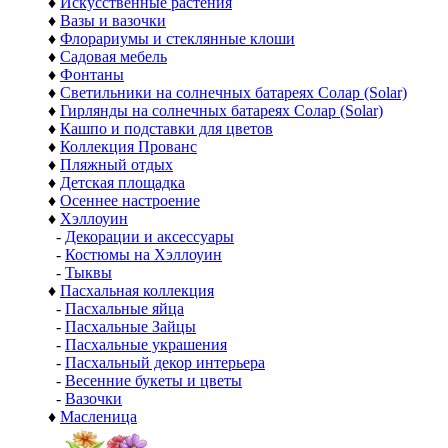
♦
Искусственные растения
♦
Вазы и вазочки
♦
Флорариумы и стеклянные клоши
♦
Садовая мебель
♦
Фонтаны
♦
Светильники на солнечных батареях Солар (Solar)
♦
Гирлянды на солнечных батареях Солар (Solar)
♦
Кашпо и подставки для цветов
♦
Коллекция Прованс
♦
Пляжный отдых
♦
Детская площадка
♦
Осеннее настроение
♦
Хэллоуин
-
Декорации и аксессуары
-
Костюмы на Хэллоуин
-
Тыквы
♦
Пасхальная коллекция
-
Пасхальные яйца
-
Пасхальные Зайцы
-
Пасхальные украшения
-
Пасхальный декор интерьера
-
Весенние букеты и цветы
-
Вазочки
♦
Масленица