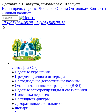
Доставка с
11 августа
, самовывоз с
10 августа
Наши преимущества
Доставка
Оплата
Оптовикам
Контакты
Личный кабинет
+7 (495) 984-05-25
+7 (495) 545-75-58
Лето Дача Сад
♦
Садовые украшения
♦
Предметы дачного интерьера
♦
Светодиодные декоративные камины
♦
Очаги и чаши для костра, гриль (BBQ)
♦
Садовые электрогирлянды и светильники
♦
Подсветка деревьев
♦
Светящиеся фигуры
♦
Декоративные светильники
♦
Фонари