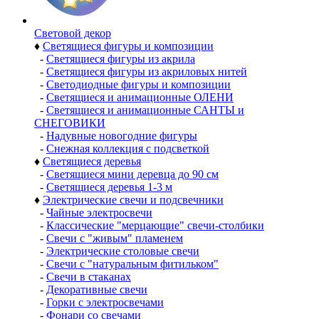
Световой декор
♦
Светящиеся фигуры и композиции
-
Светящиеся фигуры из акрила
-
Светящиеся фигуры из акриловых нитей
-
Светодиодные фигуры и композиции
-
Светящиеся и анимационные ОЛЕНИ
-
Светящиеся и анимационные САНТЫ и
СНЕГОВИКИ
-
Надувные новогодние фигуры
-
Снежная коллекция с подсветкой
♦
Светящиеся деревья
-
Светящиеся мини деревца до 90 см
-
Светящиеся деревья 1-3 м
♦
Электрические свечи и подсвечники
-
Чайные электросвечи
-
Классические "мерцающие" свечи-столбики
-
Свечи с "живым" пламенем
-
Электрические столовые свечи
-
Свечи с "натуральным фитильком"
-
Свечи в стаканах
-
Декоративные свечи
-
Горки с электросвечами
-
Фонари со свечами