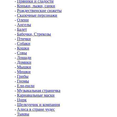
-
Пряники и сладости
-
Коньки, лыжи, санки
-
Рождественские сюжеты
-
Сказочные персонажи
-
Олени
-
Ангелы
-
Балет
-
Бабочки, Стрекозы
-
Птички
-
Собаки
-
Кошки
-
Совы
-
Лошади
-
Домики
-
Мышки
-
Мишки
-
Грибы
-
Гномы
-
Ели-пили
-
Музыкальная страничка
-
Карнавальные маски
-
Цирк
-
Щелкунчик и компания
-
Алиса в стране чудес
-
Тыквы