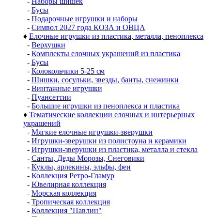
-
Наборы шишек
-
Бусы
-
Подарочные игрушки и наборы
-
Символ 2027 года КОЗА и ОВЦА
♦
Елочные игрушки из пластика, металла, пеноплекса
-
Верхушки
-
Комплекты елочных украшений из пластика
-
Бусы
-
Колокольчики 5-25 см
-
Шишки, сосульки, звезды, банты, снежинки
-
Винтажные игрушки
-
Пуансеттии
-
Большие игрушки из пеноплекса и пластика
♦
Тематические коллекции елочных и интерьерных
украшений
-
Мягкие елочные игрушки-зверушки
-
Игрушки-зверушки из полистоуна и керамики
-
Игрушки-зверушки из пластика, металла и стекла
-
Санты, Деды Морозы, Снеговики
-
Куклы, арлекины, эльфы, феи
-
Коллекция Ретро-Гламур
-
Ювелирная коллекция
-
Морская коллекция
-
Тропическая коллекция
-
Коллекция "Павлин"