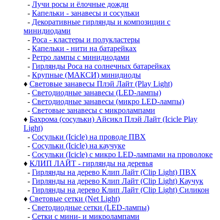
-
Лучи росы и ёлочные дожди
-
Капельки - занавесы и сосульки
-
Декоративные гирлянды и композиции с
минидиодами
-
Роса - кластеры и полукластеры
-
Капельки - нити на батарейках
-
Ретро лампы с минидиодами
-
Гирлянды Роса на солнечных батарейках
-
Крупные (МАКСИ) минидиоды
♦
Световые занавесы Плэй Лайт (Play Light)
-
Светодиодные занавесы (LED-лампы)
-
Светодиодные занавесы (микро LED-лампы)
-
Световые занавесы с микролампами
♦
Бахрома (сосульки) Айсикл Плэй Лайт (Icicle Play
Light)
-
Сосульки (Icicle) на проводе ПВХ
-
Сосульки (Icicle) на каучуке
-
Сосульки (Icicle) с микро LED-лампами на проволоке
♦
КЛИП ЛАЙТ - гирлянды на деревья
-
Гирлянды на дерево Клип Лайт (Clip Light) ПВХ
-
Гирлянды на дерево Клип Лайт (Clip Light) Каучук
-
Гирлянды на дерево Клип Лайт (Clip Light) Силикон
♦
Световые сетки (Net Light)
-
Светодиодные сетки (LED-лампы)
-
Сетки с мини- и микролампами