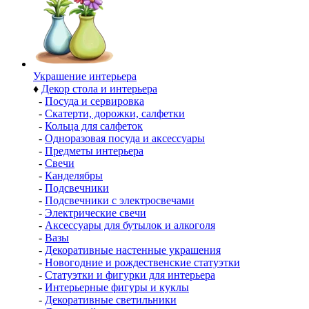
Украшение интерьера
♦
Декор стола и интерьера
-
Посуда и сервировка
-
Скатерти, дорожки, салфетки
-
Кольца для салфеток
-
Одноразовая посуда и аксессуары
-
Предметы интерьера
-
Свечи
-
Канделябры
-
Подсвечники
-
Подсвечники с электросвечами
-
Электрические свечи
-
Аксессуары для бутылок и алкоголя
-
Вазы
-
Декоративные настенные украшения
-
Новогодние и рождественские статуэтки
-
Статуэтки и фигурки для интерьера
-
Интерьерные фигуры и куклы
-
Декоративные светильники