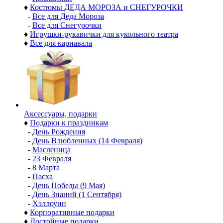
♦
Костюмы ДЕДА МОРОЗА и СНЕГУРОЧКИ
-
Все для Деда Мороза
-
Все для Снегурочки
♦
Игрушки-рукавички для кукольного театра
♦
Все для карнавала
Аксессуары, подарки
♦
Подарки к праздникам
-
День Рождения
-
День Влюбленных (14 Февраля)
-
Масленица
-
23 Февраля
-
8 Марта
-
Пасха
-
День Победы (9 Мая)
-
День Знаний (1 Сентября)
-
Хэллоуин
♦
Корпоративные подарки
♦
Достойные подарки