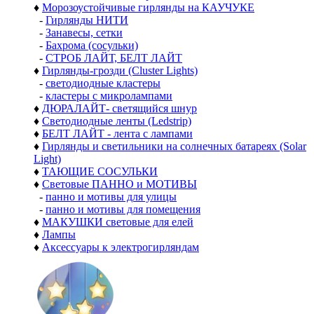
♦
Морозоустойчивые гирлянды на КАУЧУКЕ
-
Гирлянды НИТИ
-
Занавесы, сетки
-
Бахрома (сосульки)
-
СТРОБ ЛАЙТ, БЕЛТ ЛАЙТ
♦
Гирлянды-грозди (Cluster Lights)
-
светодиодные кластеры
-
кластеры с микролампами
♦
ДЮРАЛАЙТ- светящийся шнур
♦
Светодиодные ленты (Ledstrip)
♦
БЕЛТ ЛАЙТ - лента с лампами
♦
Гирлянды и светильники на солнечных батареях (Solar
Light)
♦
ТАЮЩИЕ СОСУЛЬКИ
♦
Световые ПАННО и МОТИВЫ
-
панно и мотивы для улицы
-
панно и мотивы для помещения
♦
МАКУШКИ световые для елей
♦
Лампы
♦
Аксессуары к электрогирляндам