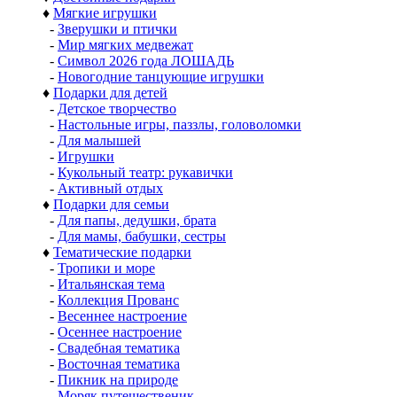
♦
Мягкие игрушки
-
Зверушки и птички
-
Мир мягких медвежат
-
Символ 2026 года ЛОШАДЬ
-
Новогодние танцующие игрушки
♦
Подарки для детей
-
Детское творчество
-
Настольные игры, паззлы, головоломки
-
Для малышей
-
Игрушки
-
Кукольный театр: рукавички
-
Активный отдых
♦
Подарки для семьи
-
Для папы, дедушки, брата
-
Для мамы, бабушки, сестры
♦
Тематические подарки
-
Тропики и море
-
Итальянская тема
-
Коллекция Прованс
-
Весеннее настроение
-
Осеннее настроение
-
Свадебная тематика
-
Восточная тематика
-
Пикник на природе
-
Моряк путешественик