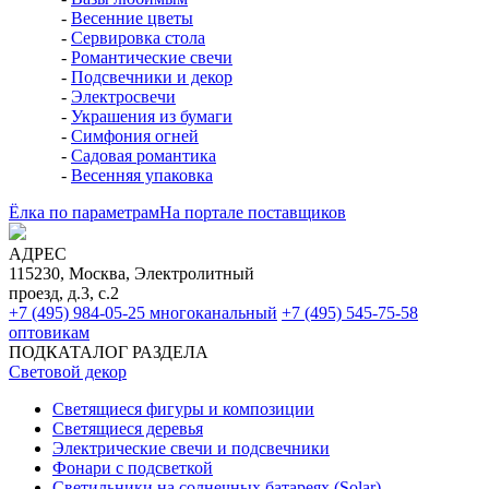
-
Весенние цветы
-
Сервировка стола
-
Романтические свечи
-
Подсвечники и декор
-
Электросвечи
-
Украшения из бумаги
-
Симфония огней
-
Садовая романтика
-
Весенняя упаковка
Ёлка по параметрам
На портале поставщиков
АДРЕС
115230, Москва, Электролитный
проезд, д.3, с.2
+7 (495) 984-05-25
многоканальный
+7 (495) 545-75-58
оптовикам
ПОДКАТАЛОГ РАЗДЕЛА
Световой декор
Светящиеся фигуры и композиции
Светящиеся деревья
Электрические свечи и подсвечники
Фонари с подсветкой
Светильники на солнечных батареях (Solar)