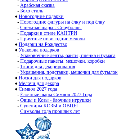
-
Арабская сказка
-
Бохо стиль
♦
Новогодние подарки
-
Новогодние фигуры на ёлку и под ёлку
-
Снежные шары - Сноуболлы
-
Подарки в стиле КАНТРИ
-
Приятные новогодние мелочи
♦
Подарки на Рождество
♦
Упаковка подарков
-
Упаковочные ленты, банты, пленка и бумага
-
Подарочные пакеты, мешочки, коробки
-
Ткани для декорирования
-
Украшения, подставки, мешочки для бутылок
♦
Носки для подарков
♦
Мелочи для декора
♦
Символ 2027 года
-
Ёлочные шары Символ 2027 Года
-
Овцы и Козы - ёлочные игрушки
-
Сувениры КОЗЫ и ОВЦЫ
-
Символы года прошлых лет