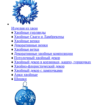
Изделия из хвои
♦
Хвойные гирлянды
♦
Хвойные Сваги и Ламбрекены
♦
Хвойные венки
♦
Декоративные венки
♦
Хвойные ветки
♦
Декоративные хвойные композиции
♦
Потолочный хвойный декор
♦
Хвойный декор в корзинках, кашпо, горшочках
♦
Хвойно-флористический декор
♦
Хвойный декор с лампочками
♦
Арки хвойные
♦
Шишки