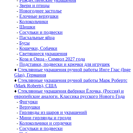
-
Рождественские украшения
-
Звери и птицы
-
Новогоднее застолье
-
Елочные верхушки
-
Колокольчики
-
Шишки
-
Сосульки и подвески
-
Пасхальные яйца
-
Бусы
-
Кошечки, Собачки
-
Светящиеся украшения
-
Коза и Овца - Символ 2027 года
-
Подставки, подвески и крючки для игрушек
♦
Стеклянные украшения ручной работы Инге Глас (Inge
Glas), Германия
♦
Стеклянные украшения ручной работы Марк Робертс
(Mark Roberts), США
♦
Стеклянные украшения фабрики Ёлочка, (Россия) и
европейские аналоги. Классика русского Нового Года
-
Фигурки
-
Верхушки
-
Гирлянды из шаров и украшений
-
Мини гирлянды и грозди
-
Колокольчики и сердечки
-
Сосульки и подвески