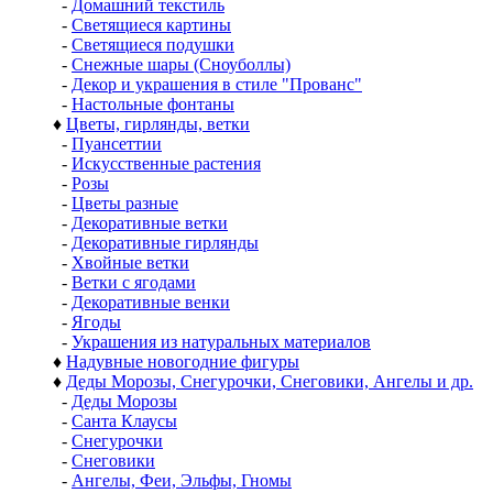
-
Домашний текстиль
-
Светящиеся картины
-
Светящиеся подушки
-
Снежные шары (Сноуболлы)
-
Декор и украшения в стиле "Прованс"
-
Настольные фонтаны
♦
Цветы, гирлянды, ветки
-
Пуансеттии
-
Искусственные растения
-
Розы
-
Цветы разные
-
Декоративные ветки
-
Декоративные гирлянды
-
Хвойные ветки
-
Ветки с ягодами
-
Декоративные венки
-
Ягоды
-
Украшения из натуральных материалов
♦
Надувные новогодние фигуры
♦
Деды Морозы, Снегурочки, Снеговики, Ангелы и др.
-
Деды Морозы
-
Санта Клаусы
-
Снегурочки
-
Снеговики
-
Ангелы, Феи, Эльфы, Гномы