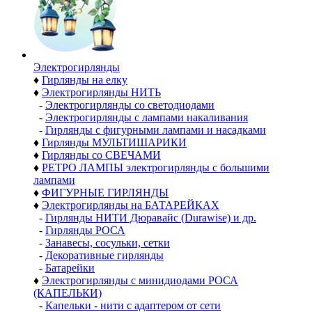
Электро­гирлянды
♦
Гирлянды на елку
♦
Электрогирлянды НИТЬ
-
Электрогирлянды со светодиодами
-
Электрогирлянды с лампами накаливания
-
Гирлянды с фигурными лампами и насадками
♦
Гирлянды МУЛЬТИШАРИКИ
♦
Гирлянды со СВЕЧАМИ
♦
РЕТРО ЛАМПЫ электрогирлянды с большими
лампами
♦
ФИГУРНЫЕ ГИРЛЯНДЫ
♦
Электрогирлянды на БАТАРЕЙКАХ
-
Гирлянды НИТИ Дюравайс (Durawise) и др.
-
Гирлянды РОСА
-
Занавесы, сосульки, сетки
-
Декоративные гирлянды
-
Батарейки
♦
Электрогирлянды с минидиодами РОСА
(КАПЕЛЬКИ)
-
Капельки - нити с адаптером от сети