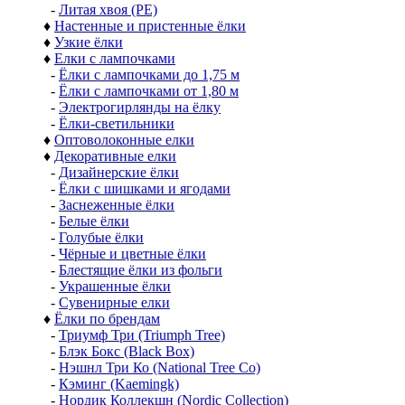
-
Литая хвоя (РЕ)
♦
Настенные и пристенные ёлки
♦
Узкие ёлки
♦
Елки с лампочками
-
Ёлки с лампочками до 1,75 м
-
Ёлки с лампочками от 1,80 м
-
Электрогирлянды на ёлку
-
Ёлки-светильники
♦
Оптоволоконные елки
♦
Декоративные елки
-
Дизайнерские ёлки
-
Ёлки с шишками и ягодами
-
Заснеженные ёлки
-
Белые ёлки
-
Голубые ёлки
-
Чёрные и цветные ёлки
-
Блестящие ёлки из фольги
-
Украшенные ёлки
-
Сувенирные елки
♦
Ёлки по брендам
-
Триумф Три (Triumph Tree)
-
Блэк Бокс (Black Box)
-
Нэшнл Три Ко (National Tree Co)
-
Кэминг (Kaemingk)
-
Нордик Коллекшн (Nordic Collection)