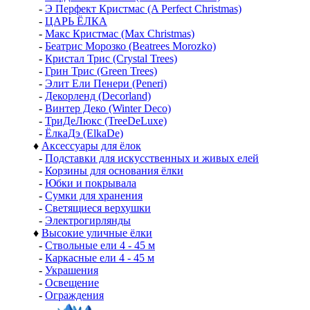
-
Э Перфект Кристмас (A Perfect Christmas)
-
ЦАРЬ ЁЛКА
-
Макс Кристмас (Max Christmas)
-
Беатрис Морозко (Beatrees Morozko)
-
Кристал Трис (Crystal Trees)
-
Грин Трис (Green Trees)
-
Элит Ели Пенери (Peneri)
-
Декорленд (Decorland)
-
Винтер Деко (Winter Deco)
-
ТриДеЛюкс (TreeDeLuxe)
-
ЁлкаДэ (ElkaDe)
♦
Аксессуары для ёлок
-
Подставки для искусственных и живых елей
-
Корзины для основания ёлки
-
Юбки и покрывала
-
Сумки для хранения
-
Светящиеся верхушки
-
Электрогирлянды
♦
Высокие уличные ёлки
-
Ствольные ели 4 - 45 м
-
Каркасные ели 4 - 45 м
-
Украшения
-
Освещение
-
Ограждения