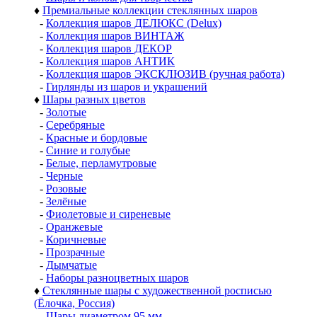
♦
Премиальные коллекции стеклянных шаров
-
Коллекция шаров ДЕЛЮКС (Delux)
-
Коллекция шаров ВИНТАЖ
-
Коллекция шаров ДЕКОР
-
Коллекция шаров АНТИК
-
Коллекция шаров ЭКСКЛЮЗИВ (ручная работа)
-
Гирлянды из шаров и украшений
♦
Шары разных цветов
-
Золотые
-
Серебряные
-
Красные и бордовые
-
Синие и голубые
-
Белые, перламутровые
-
Черные
-
Розовые
-
Зелёные
-
Фиолетовые и сиреневые
-
Оранжевые
-
Коричневые
-
Прозрачные
-
Дымчатые
-
Наборы разноцветных шаров
♦
Стеклянные шары с художественной росписью
(Ёлочка, Россия)
-
Шары диаметром 95 мм