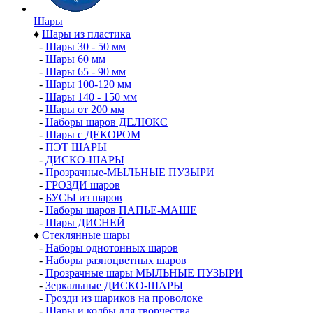
Шары
♦
Шары из пластика
-
Шары 30 - 50 мм
-
Шары 60 мм
-
Шары 65 - 90 мм
-
Шары 100-120 мм
-
Шары 140 - 150 мм
-
Шары от 200 мм
-
Наборы шаров ДЕЛЮКС
-
Шары с ДЕКОРОМ
-
ПЭТ ШАРЫ
-
ДИСКО-ШАРЫ
-
Прозрачные-МЫЛЬНЫЕ ПУЗЫРИ
-
ГРОЗДИ шаров
-
БУСЫ из шаров
-
Наборы шаров ПАПЬЕ-МАШЕ
-
Шары ДИСНЕЙ
♦
Стеклянные шары
-
Наборы однотонных шаров
-
Наборы разноцветных шаров
-
Прозрачные шары МЫЛЬНЫЕ ПУЗЫРИ
-
Зеркальные ДИСКО-ШАРЫ
-
Грозди из шариков на проволоке
-
Шары и колбы для творчества