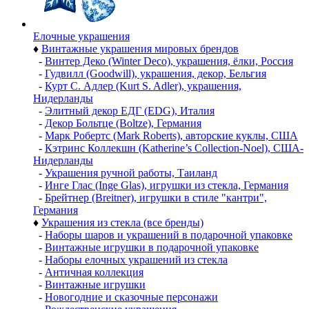
Елочные украшения
♦
Винтажные украшения мировых брендов
-
Винтер Деко (Winter Deco), украшения, ёлки, Россия
-
Гудвилл (Goodwill), украшения, декор, Бельгия
-
Курт С. Адлер (Kurt S. Adler), украшения,
Нидерланды
-
Элитный декор ЕДГ (EDG), Италия
-
Декор Больтце (Boltze), Германия
-
Марк Робертс (Mark Roberts), авторские куклы, США
-
Кэтринс Коллекшн (Katherine’s Collection-Noel), США-
Нидерланды
-
Украшения ручной работы, Таиланд
-
Инге Глас (Inge Glas), игрушки из стекла, Германия
-
Брейтнер (Breitner), игрушки в стиле "кантри",
Германия
♦
Украшения из стекла (все бренды)
-
Наборы шаров и украшений в подарочной упаковке
-
Винтажные игрушки в подарочной упаковке
-
Наборы елочных украшений из стекла
-
Античная коллекция
-
Винтажные игрушки
-
Новогодние и сказочные персонажи