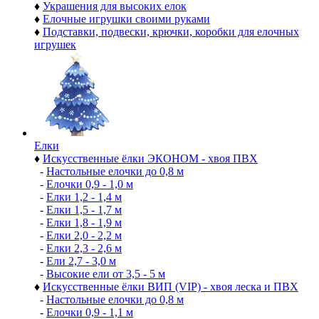
♦
Украшения для высоких елок
♦
Елочные игрушки своими руками
♦
Подставки, подвески, крючки, коробки для елочных
игрушек
Елки
♦
Искусственные ёлки ЭКОНОМ - хвоя ПВХ
-
Настольные елочки до 0,8 м
-
Елочки 0,9 - 1,0 м
-
Елки 1,2 - 1,4 м
-
Елки 1,5 - 1,7 м
-
Елки 1,8 - 1,9 м
-
Елки 2,0 - 2,2 м
-
Елки 2,3 - 2,6 м
-
Ели 2,7 - 3,0 м
-
Высокие ели от 3,5 - 5 м
♦
Искусственные ёлки ВИП (VIP) - хвоя леска и ПВХ
-
Настольные елочки до 0,8 м
-
Елочки 0,9 - 1,1 м