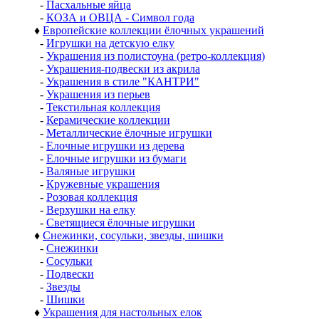
-
Пасхальные яйца
-
КОЗА и ОВЦА - Символ года
♦
Европейские коллекции ёлочных украшений
-
Игрушки на детскую елку
-
Украшения из полистоуна (ретро-коллекция)
-
Украшения-подвески из акрила
-
Украшения в стиле "КАНТРИ"
-
Украшения из перьев
-
Текстильная коллекция
-
Керамические коллекции
-
Металлические ёлочные игрушки
-
Елочные игрушки из дерева
-
Елочные игрушки из бумаги
-
Валяные игрушки
-
Кружевные украшения
-
Розовая коллекция
-
Верхушки на елку
-
Светящиеся ёлочные игрушки
♦
Снежинки, сосульки, звезды, шишки
-
Снежинки
-
Сосульки
-
Подвески
-
Звезды
-
Шишки
♦
Украшения для настольных елок