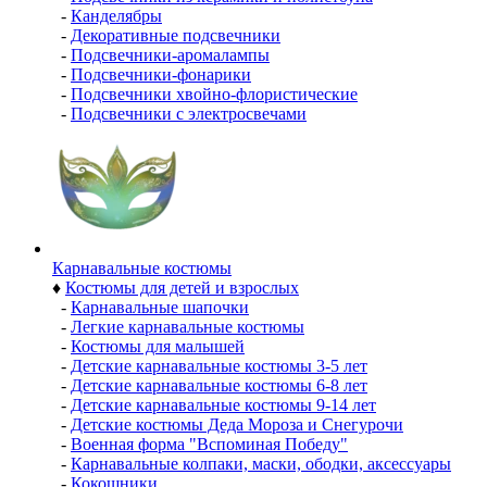
-
Канделябры
-
Декоративные подсвечники
-
Подсвечники-аромалампы
-
Подсвечники-фонарики
-
Подсвечники хвойно-флористические
-
Подсвечники с электросвечами
Карнавальные костюмы
♦
Костюмы для детей и взрослых
-
Карнавальные шапочки
-
Легкие карнавальные костюмы
-
Костюмы для малышей
-
Детские карнавальные костюмы 3-5 лет
-
Детские карнавальные костюмы 6-8 лет
-
Детские карнавальные костюмы 9-14 лет
-
Детские костюмы Деда Мороза и Снегурочи
-
Военная форма "Вспоминая Победу"
-
Карнавальные колпаки, маски, ободки, аксессуары
-
Кокошники