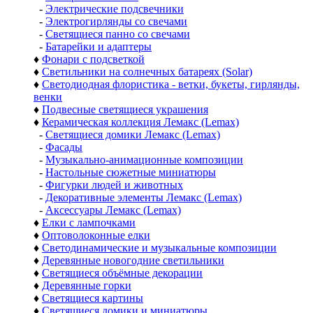
-
Электрические подсвечники
-
Электрогирлянды со свечами
-
Светящиеся панно со свечами
-
Батарейки и адаптеры
♦
Фонари с подсветкой
♦
Светильники на солнечных батареях (Solar)
♦
Светодиодная флористика - ветки, букеты, гирлянды,
венки
♦
Подвесные светящиеся украшения
♦
Керамическая коллекция Лемакс (Lemax)
-
Светящиеся домики Лемакс (Lemax)
-
Фасады
-
Музыкально-анимационные композиции
-
Настольные сюжетные миниатюры
-
Фигурки людей и животных
-
Декоративные элементы Лемакс (Lemax)
-
Аксессуары Лемакс (Lemax)
♦
Елки с лампочками
♦
Оптоволоконные елки
♦
Светодинамические и музыкальные композиции
♦
Деревянные новогодние светильники
♦
Светящиеся объёмные декорации
♦
Деревянные горки
♦
Светящиеся картины
♦
Светящиеся домики и миниатюры