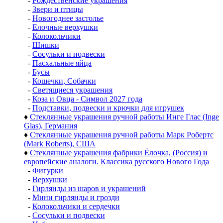
-
Рождественские украшения
-
Звери и птицы
-
Новогоднее застолье
-
Елочные верхушки
-
Колокольчики
-
Шишки
-
Сосульки и подвески
-
Пасхальные яйца
-
Бусы
-
Кошечки, Собачки
-
Светящиеся украшения
-
Коза и Овца - Символ 2027 года
-
Подставки, подвески и крючки для игрушек
♦
Стеклянные украшения ручной работы Инге Глас (Inge
Glas), Германия
♦
Стеклянные украшения ручной работы Марк Робертс
(Mark Roberts), США
♦
Стеклянные украшения фабрики Ёлочка, (Россия) и
европейские аналоги. Классика русского Нового Года
-
Фигурки
-
Верхушки
-
Гирлянды из шаров и украшений
-
Мини гирлянды и грозди
-
Колокольчики и сердечки
-
Сосульки и подвески