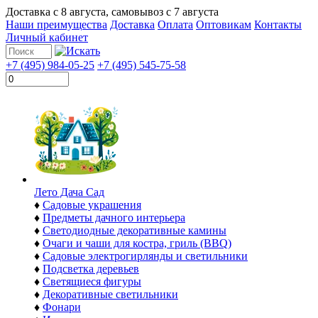
Доставка с
8 августа
, самовывоз с
7 августа
Наши преимущества
Доставка
Оплата
Оптовикам
Контакты
Личный кабинет
+7 (495) 984-05-25
+7 (495) 545-75-58
Лето Дача Сад
♦
Садовые украшения
♦
Предметы дачного интерьера
♦
Светодиодные декоративные камины
♦
Очаги и чаши для костра, гриль (BBQ)
♦
Садовые электрогирлянды и светильники
♦
Подсветка деревьев
♦
Светящиеся фигуры
♦
Декоративные светильники
♦
Фонари