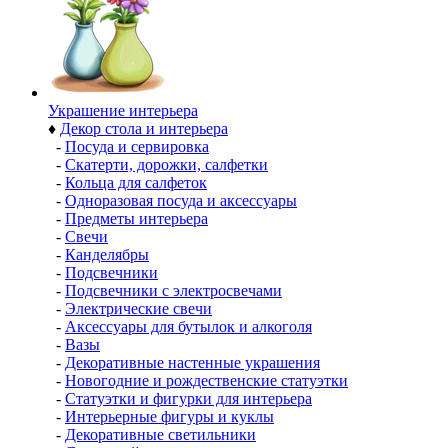
Украшение интерьера
♦
Декор стола и интерьера
-
Посуда и сервировка
-
Скатерти, дорожки, салфетки
-
Кольца для салфеток
-
Одноразовая посуда и аксессуары
-
Предметы интерьера
-
Свечи
-
Канделябры
-
Подсвечники
-
Подсвечники с электросвечами
-
Электрические свечи
-
Аксессуары для бутылок и алкоголя
-
Вазы
-
Декоративные настенные украшения
-
Новогодние и рождественские статуэтки
-
Статуэтки и фигурки для интерьера
-
Интерьерные фигуры и куклы
-
Декоративные светильники