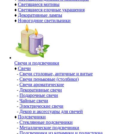
♦
Светящиеся мотивы
♦
Светящиеся елочные украшения
♦
Декоративные лампы
♦
Новогодние светильники
Свечи и подсвечники
♦
Свечи
-
Свечи столовые, античные и витые
-
Свечи пеньковые (столбики)
-
Свечи ароматические
-
Декоративные свечи
-
Подарочные свечи
-
Чайные свечи
-
Электрические свечи
-
Декор и аксессуары для свечей
♦
Подсвечники
-
Стеклянные подсвечники
-
Металлические подсвечники
-
Подсвечники из керамики и полистоуна