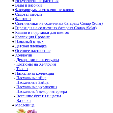
♦
Искусственные растения
♦
Вазы и вазочки
♦
Флорариумы и стеклянные клоши
♦
Садовая мебель
♦
Фонтаны
♦
Светильники на солнечных батареях Солар (Solar)
♦
Гирлянды на солнечных батареях Солар (Solar)
♦
Кашпо и подставки для цветов
♦
Коллекция Прованс
♦
Пляжный отдых
♦
Детская площадка
♦
Осеннее настроение
♦
Хэллоуин
-
Декорации и аксессуары
-
Костюмы на Хэллоуин
-
Тыквы
♦
Пасхальная коллекция
-
Пасхальные яйца
-
Пасхальные Зайцы
-
Пасхальные украшения
-
Пасхальный декор интерьера
-
Весенние букеты и цветы
-
Вазочки
♦
Масленица