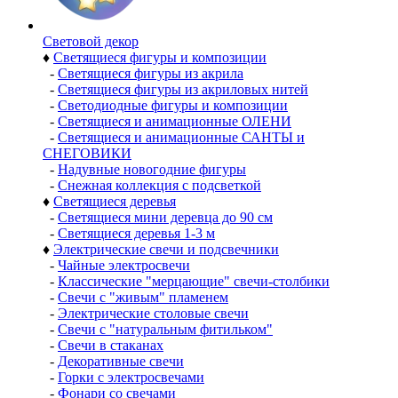
Световой декор
♦
Светящиеся фигуры и композиции
-
Светящиеся фигуры из акрила
-
Светящиеся фигуры из акриловых нитей
-
Светодиодные фигуры и композиции
-
Светящиеся и анимационные ОЛЕНИ
-
Светящиеся и анимационные САНТЫ и
СНЕГОВИКИ
-
Надувные новогодние фигуры
-
Снежная коллекция с подсветкой
♦
Светящиеся деревья
-
Светящиеся мини деревца до 90 см
-
Светящиеся деревья 1-3 м
♦
Электрические свечи и подсвечники
-
Чайные электросвечи
-
Классические "мерцающие" свечи-столбики
-
Свечи с "живым" пламенем
-
Электрические столовые свечи
-
Свечи с "натуральным фитильком"
-
Свечи в стаканах
-
Декоративные свечи
-
Горки с электросвечами
-
Фонари со свечами