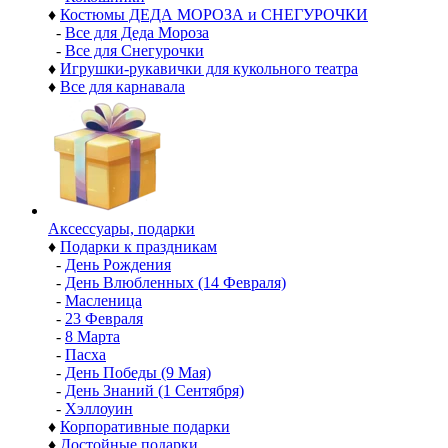
♦
Костюмы ДЕДА МОРОЗА и СНЕГУРОЧКИ
-
Все для Деда Мороза
-
Все для Снегурочки
♦
Игрушки-рукавички для кукольного театра
♦
Все для карнавала
Аксессуары, подарки
♦
Подарки к праздникам
-
День Рождения
-
День Влюбленных (14 Февраля)
-
Масленица
-
23 Февраля
-
8 Марта
-
Пасха
-
День Победы (9 Мая)
-
День Знаний (1 Сентября)
-
Хэллоуин
♦
Корпоративные подарки
♦
Достойные подарки