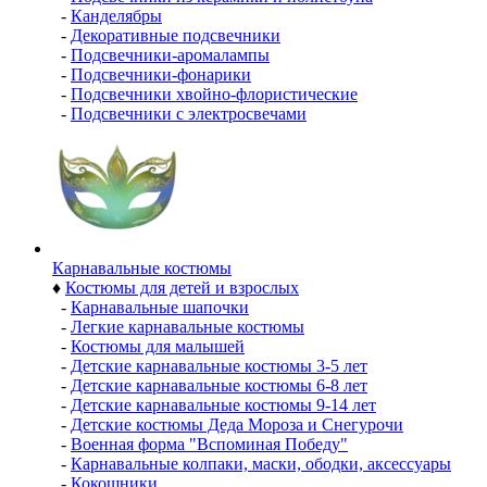
-
Канделябры
-
Декоративные подсвечники
-
Подсвечники-аромалампы
-
Подсвечники-фонарики
-
Подсвечники хвойно-флористические
-
Подсвечники с электросвечами
Карнавальные костюмы
♦
Костюмы для детей и взрослых
-
Карнавальные шапочки
-
Легкие карнавальные костюмы
-
Костюмы для малышей
-
Детские карнавальные костюмы 3-5 лет
-
Детские карнавальные костюмы 6-8 лет
-
Детские карнавальные костюмы 9-14 лет
-
Детские костюмы Деда Мороза и Снегурочи
-
Военная форма "Вспоминая Победу"
-
Карнавальные колпаки, маски, ободки, аксессуары
-
Кокошники