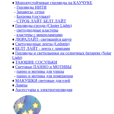
♦
Морозоустойчивые гирлянды на КАУЧУКЕ
-
Гирлянды НИТИ
-
Занавесы, сетки
-
Бахрома (сосульки)
-
СТРОБ ЛАЙТ, БЕЛТ ЛАЙТ
♦
Гирлянды-грозди (Cluster Lights)
-
светодиодные кластеры
-
кластеры с микролампами
♦
ДЮРАЛАЙТ- светящийся шнур
♦
Светодиодные ленты (Ledstrip)
♦
БЕЛТ ЛАЙТ - лента с лампами
♦
Гирлянды и светильники на солнечных батареях (Solar
Light)
♦
ТАЮЩИЕ СОСУЛЬКИ
♦
Световые ПАННО и МОТИВЫ
-
панно и мотивы для улицы
-
панно и мотивы для помещения
♦
МАКУШКИ световые для елей
♦
Лампы
♦
Аксессуары к электрогирляндам