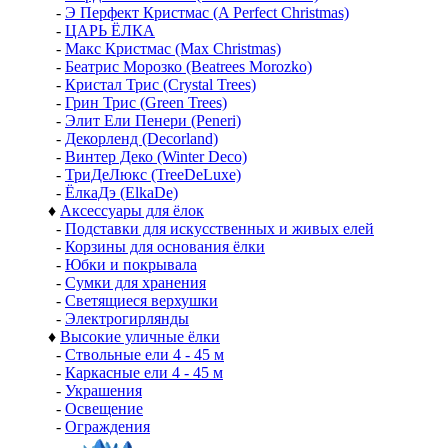
-
Э Перфект Кристмас (A Perfect Christmas)
-
ЦАРЬ ЁЛКА
-
Макс Кристмас (Max Christmas)
-
Беатрис Морозко (Beatrees Morozko)
-
Кристал Трис (Crystal Trees)
-
Грин Трис (Green Trees)
-
Элит Ели Пенери (Peneri)
-
Декорленд (Decorland)
-
Винтер Деко (Winter Deco)
-
ТриДеЛюкс (TreeDeLuxe)
-
ЁлкаДэ (ElkaDe)
♦
Аксессуары для ёлок
-
Подставки для искусственных и живых елей
-
Корзины для основания ёлки
-
Юбки и покрывала
-
Сумки для хранения
-
Светящиеся верхушки
-
Электрогирлянды
♦
Высокие уличные ёлки
-
Ствольные ели 4 - 45 м
-
Каркасные ели 4 - 45 м
-
Украшения
-
Освещение
-
Ограждения