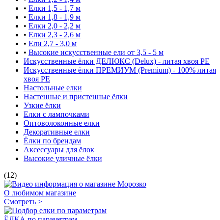
•
Елки 1,5 - 1,7 м
•
Елки 1,8 - 1,9 м
•
Елки 2,0 - 2,2 м
•
Елки 2,3 - 2,6 м
•
Ели 2,7 - 3,0 м
•
Высокие искусственные ели от 3,5 - 5 м
Искусственные ёлки ДЕЛЮКС (Delux) - литая хвоя РЕ
Искусственные ёлки ПРЕМИУМ (Premium) - 100% литая
хвоя РЕ
Настольные елки
Настенные и пристенные ёлки
Узкие ёлки
Елки с лампочками
Оптоволоконные елки
Декоративные елки
Ёлки по брендам
Аксессуары для ёлок
Высокие уличные ёлки
(12)
О любимом магазине
Смотреть >
ЁЛКА по параметрам