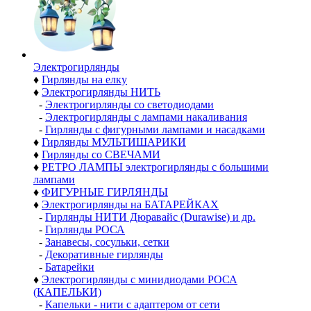
Электро­гирлянды
♦
Гирлянды на елку
♦
Электрогирлянды НИТЬ
-
Электрогирлянды со светодиодами
-
Электрогирлянды с лампами накаливания
-
Гирлянды с фигурными лампами и насадками
♦
Гирлянды МУЛЬТИШАРИКИ
♦
Гирлянды со СВЕЧАМИ
♦
РЕТРО ЛАМПЫ электрогирлянды с большими
лампами
♦
ФИГУРНЫЕ ГИРЛЯНДЫ
♦
Электрогирлянды на БАТАРЕЙКАХ
-
Гирлянды НИТИ Дюравайс (Durawise) и др.
-
Гирлянды РОСА
-
Занавесы, сосульки, сетки
-
Декоративные гирлянды
-
Батарейки
♦
Электрогирлянды с минидиодами РОСА
(КАПЕЛЬКИ)
-
Капельки - нити с адаптером от сети