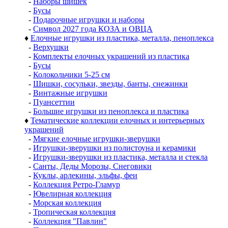
-
Наборы шишек
-
Бусы
-
Подарочные игрушки и наборы
-
Символ 2027 года КОЗА и ОВЦА
♦
Елочные игрушки из пластика, металла, пеноплекса
-
Верхушки
-
Комплекты елочных украшений из пластика
-
Бусы
-
Колокольчики 5-25 см
-
Шишки, сосульки, звезды, банты, снежинки
-
Винтажные игрушки
-
Пуансеттии
-
Большие игрушки из пеноплекса и пластика
♦
Тематические коллекции елочных и интерьерных
украшений
-
Мягкие елочные игрушки-зверушки
-
Игрушки-зверушки из полистоуна и керамики
-
Игрушки-зверушки из пластика, металла и стекла
-
Санты, Деды Морозы, Снеговики
-
Куклы, арлекины, эльфы, феи
-
Коллекция Ретро-Гламур
-
Ювелирная коллекция
-
Морская коллекция
-
Тропическая коллекция
-
Коллекция "Павлин"