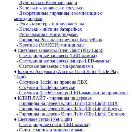
-
Лучи росы и ёлочные дожди
-
Капельки - занавесы и сосульки
-
Декоративные гирлянды и композиции с
минидиодами
-
Роса - кластеры и полукластеры
-
Капельки - нити на батарейках
-
Ретро лампы с минидиодами
-
Гирлянды Роса на солнечных батарейках
-
Крупные (МАКСИ) минидиоды
♦
Световые занавесы Плэй Лайт (Play Light)
-
Светодиодные занавесы (LED-лампы)
-
Светодиодные занавесы (микро LED-лампы)
-
Световые занавесы с микролампами
♦
Бахрома (сосульки) Айсикл Плэй Лайт (Icicle Play
Light)
-
Сосульки (Icicle) на проводе ПВХ
-
Сосульки (Icicle) на каучуке
-
Сосульки (Icicle) с микро LED-лампами на проволоке
♦
КЛИП ЛАЙТ - гирлянды на деревья
-
Гирлянды на дерево Клип Лайт (Clip Light) ПВХ
-
Гирлянды на дерево Клип Лайт (Clip Light) Каучук
-
Гирлянды на дерево Клип Лайт (Clip Light) Силикон
♦
Световые сетки (Net Light)
-
Светодиодные сетки (LED-лампы)
-
Сетки с мини- и микролампами