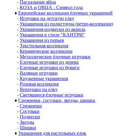
-
Пасхальные яйца
-
КОЗА и ОВЦА - Символ года
♦
Европейские коллекции ёлочных украшений
-
Игрушки на детскую елку
-
Украшения из полистоуна (ретро-коллекция)
-
Украшения-подвески из акрила
-
Украшения в стиле "КАНТРИ"
-
Украшения из перьев
-
Текстильная коллекция
-
Керамические коллекции
-
Металлические ёлочные игрушки
-
Елочные игрушки из дерева
-
Елочные игрушки из бумаги
-
Валяные игрушки
-
Кружевные украшения
-
Розовая коллекция
-
Верхушки на елку
-
Светящиеся ёлочные игрушки
♦
Снежинки, сосульки, звезды, шишки
-
Снежинки
-
Сосульки
-
Подвески
-
Звезды
-
Шишки
♦
Украшения для настольных елок