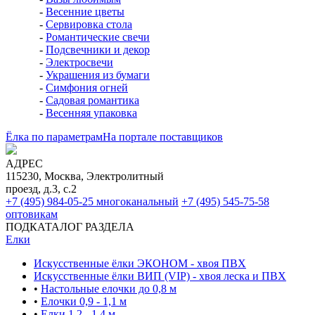
-
Весенние цветы
-
Сервировка стола
-
Романтические свечи
-
Подсвечники и декор
-
Электросвечи
-
Украшения из бумаги
-
Симфония огней
-
Садовая романтика
-
Весенняя упаковка
Ёлка по параметрам
На портале поставщиков
АДРЕС
115230, Москва, Электролитный
проезд, д.3, с.2
+7 (495) 984-05-25
многоканальный
+7 (495) 545-75-58
оптовикам
ПОДКАТАЛОГ РАЗДЕЛА
Елки
Искусственные ёлки ЭКОНОМ - хвоя ПВХ
Искусственные ёлки ВИП (VIP) - хвоя леска и ПВХ
•
Настольные елочки до 0,8 м
•
Елочки 0,9 - 1,1 м
•
Елки 1,2 - 1,4 м