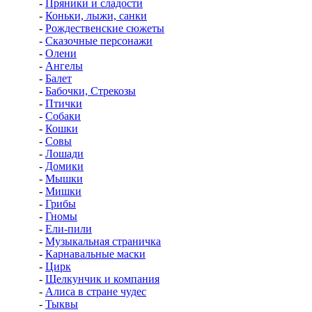
-
Пряники и сладости
-
Коньки, лыжи, санки
-
Рождественские сюжеты
-
Сказочные персонажи
-
Олени
-
Ангелы
-
Балет
-
Бабочки, Стрекозы
-
Птички
-
Собаки
-
Кошки
-
Совы
-
Лошади
-
Домики
-
Мышки
-
Мишки
-
Грибы
-
Гномы
-
Ели-пили
-
Музыкальная страничка
-
Карнавальные маски
-
Цирк
-
Щелкунчик и компания
-
Алиса в стране чудес
-
Тыквы