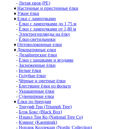
-
Литая хвоя (РЕ)
♦
Настенные и пристенные ёлки
♦
Узкие ёлки
♦
Елки с лампочками
-
Ёлки с лампочками до 1,75 м
-
Ёлки с лампочками от 1,80 м
-
Электрогирлянды на ёлку
-
Ёлки-светильники
♦
Оптоволоконные елки
♦
Декоративные елки
-
Дизайнерские ёлки
-
Ёлки с шишками и ягодами
-
Заснеженные ёлки
-
Белые ёлки
-
Голубые ёлки
-
Чёрные и цветные ёлки
-
Блестящие ёлки из фольги
-
Украшенные ёлки
-
Сувенирные елки
♦
Ёлки по брендам
-
Триумф Три (Triumph Tree)
-
Блэк Бокс (Black Box)
-
Нэшнл Три Ко (National Tree Co)
-
Кэминг (Kaemingk)
-
Нордик Коллекшн (Nordic Collection)