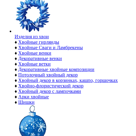
Изделия из хвои
♦
Хвойные гирлянды
♦
Хвойные Сваги и Ламбрекены
♦
Хвойные венки
♦
Декоративные венки
♦
Хвойные ветки
♦
Декоративные хвойные композиции
♦
Потолочный хвойный декор
♦
Хвойный декор в корзинках, кашпо, горшочках
♦
Хвойно-флористический декор
♦
Хвойный декор с лампочками
♦
Арки хвойные
♦
Шишки