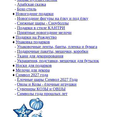
-
Арабская сказка
-
Бохо стиль
♦
Новогодние подарки
-
Новогодние фигуры на ёлку и под ёлку
-
Снежные шары - Сноуболлы
-
Подарки в стиле КАНТРИ
-
Приятные новогодние мелочи
♦
Подарки на Рождество
♦
Упаковка подарков
-
Упаковочные ленты, банты, пленка и бумага
-
Подарочные пакеты, мешочки, коробки
-
Ткани для декорирования
-
Украшения, подставки, мешочки для бутылок
♦
Носки для подарков
♦
Мелочи для декора
♦
Символ 2027 года
-
Ёлочные шары Символ 2027 Года
-
Овцы и Козы - ёлочные игрушки
-
Сувениры КОЗЫ и ОВЦЫ
-
Символы года прошлых лет