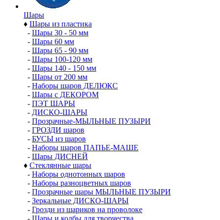
Шары
♦
Шары из пластика
-
Шары 30 - 50 мм
-
Шары 60 мм
-
Шары 65 - 90 мм
-
Шары 100-120 мм
-
Шары 140 - 150 мм
-
Шары от 200 мм
-
Наборы шаров ДЕЛЮКС
-
Шары с ДЕКОРОМ
-
ПЭТ ШАРЫ
-
ДИСКО-ШАРЫ
-
Прозрачные-МЫЛЬНЫЕ ПУЗЫРИ
-
ГРОЗДИ шаров
-
БУСЫ из шаров
-
Наборы шаров ПАПЬЕ-МАШЕ
-
Шары ДИСНЕЙ
♦
Стеклянные шары
-
Наборы однотонных шаров
-
Наборы разноцветных шаров
-
Прозрачные шары МЫЛЬНЫЕ ПУЗЫРИ
-
Зеркальные ДИСКО-ШАРЫ
-
Грозди из шариков на проволоке
-
Шары и колбы для творчества