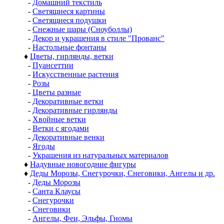
-
Домашний текстиль
-
Светящиеся картины
-
Светящиеся подушки
-
Снежные шары (Сноуболлы)
-
Декор и украшения в стиле "Прованс"
-
Настольные фонтаны
♦
Цветы, гирлянды, ветки
-
Пуансеттии
-
Искусственные растения
-
Розы
-
Цветы разные
-
Декоративные ветки
-
Декоративные гирлянды
-
Хвойные ветки
-
Ветки с ягодами
-
Декоративные венки
-
Ягоды
-
Украшения из натуральных материалов
♦
Надувные новогодние фигуры
♦
Деды Морозы, Снегурочки, Снеговики, Ангелы и др.
-
Деды Морозы
-
Санта Клаусы
-
Снегурочки
-
Снеговики
-
Ангелы, Феи, Эльфы, Гномы