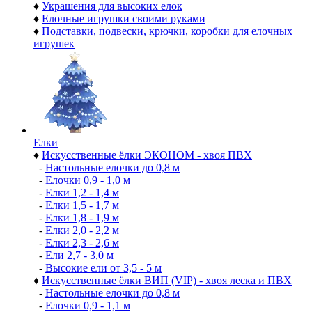
♦
Украшения для высоких елок
♦
Елочные игрушки своими руками
♦
Подставки, подвески, крючки, коробки для елочных
игрушек
Елки
♦
Искусственные ёлки ЭКОНОМ - хвоя ПВХ
-
Настольные елочки до 0,8 м
-
Елочки 0,9 - 1,0 м
-
Елки 1,2 - 1,4 м
-
Елки 1,5 - 1,7 м
-
Елки 1,8 - 1,9 м
-
Елки 2,0 - 2,2 м
-
Елки 2,3 - 2,6 м
-
Ели 2,7 - 3,0 м
-
Высокие ели от 3,5 - 5 м
♦
Искусственные ёлки ВИП (VIP) - хвоя леска и ПВХ
-
Настольные елочки до 0,8 м
-
Елочки 0,9 - 1,1 м