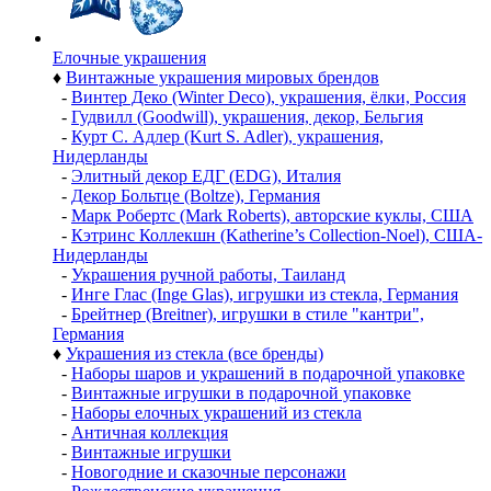
Елочные украшения
♦
Винтажные украшения мировых брендов
-
Винтер Деко (Winter Deco), украшения, ёлки, Россия
-
Гудвилл (Goodwill), украшения, декор, Бельгия
-
Курт С. Адлер (Kurt S. Adler), украшения,
Нидерланды
-
Элитный декор ЕДГ (EDG), Италия
-
Декор Больтце (Boltze), Германия
-
Марк Робертс (Mark Roberts), авторские куклы, США
-
Кэтринс Коллекшн (Katherine’s Collection-Noel), США-
Нидерланды
-
Украшения ручной работы, Таиланд
-
Инге Глас (Inge Glas), игрушки из стекла, Германия
-
Брейтнер (Breitner), игрушки в стиле "кантри",
Германия
♦
Украшения из стекла (все бренды)
-
Наборы шаров и украшений в подарочной упаковке
-
Винтажные игрушки в подарочной упаковке
-
Наборы елочных украшений из стекла
-
Античная коллекция
-
Винтажные игрушки
-
Новогодние и сказочные персонажи