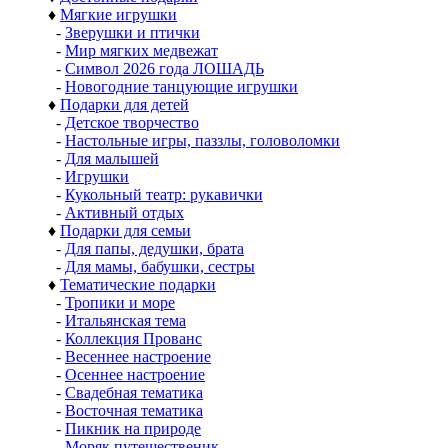
♦
Мягкие игрушки
-
Зверушки и птички
-
Мир мягких медвежат
-
Символ 2026 года ЛОШАДЬ
-
Новогодние танцующие игрушки
♦
Подарки для детей
-
Детское творчество
-
Настольные игры, паззлы, головоломки
-
Для малышей
-
Игрушки
-
Кукольный театр: рукавички
-
Активный отдых
♦
Подарки для семьи
-
Для папы, дедушки, брата
-
Для мамы, бабушки, сестры
♦
Тематические подарки
-
Тропики и море
-
Итальянская тема
-
Коллекция Прованс
-
Весеннее настроение
-
Осеннее настроение
-
Свадебная тематика
-
Восточная тематика
-
Пикник на природе
-
Моряк путешественик