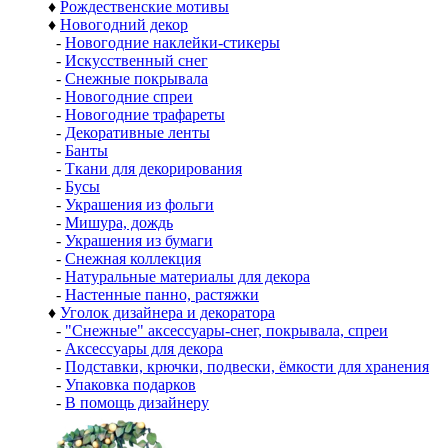
♦
Рождественские мотивы
♦
Новогодний декор
-
Новогодние наклейки-стикеры
-
Искусственный снег
-
Снежные покрывала
-
Новогодние спреи
-
Новогодние трафареты
-
Декоративные ленты
-
Банты
-
Ткани для декорирования
-
Бусы
-
Украшения из фольги
-
Мишура, дождь
-
Украшения из бумаги
-
Снежная коллекция
-
Натуральные материалы для декора
-
Настенные панно, растяжки
♦
Уголок дизайнера и декоратора
-
"Снежные" аксессуары-снег, покрывала, спреи
-
Аксессуары для декора
-
Подставки, крючки, подвески, ёмкости для хранения
-
Упаковка подарков
-
В помощь дизайнеру