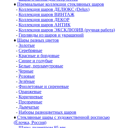
♦
Премиальные коллекции стеклянных шаров
-
Коллекция шаров ДЕЛЮКС (Delux)
-
Коллекция шаров ВИНТАЖ
-
Коллекция шаров ДЕКОР
-
Коллекция шаров АНТИК
-
Коллекция шаров ЭКСКЛЮЗИВ (ручная работа)
-
Гирлянды из шаров и украшений
♦
Шары разных цветов
-
Золотые
-
Серебряные
-
Красные и бордовые
-
Синие и голубые
-
Белые, перламутровые
-
Черные
-
Розовые
-
Зелёные
-
Фиолетовые и сиреневые
-
Оранжевые
-
Коричневые
-
Прозрачные
-
Дымчатые
-
Наборы разноцветных шаров
♦
Стеклянные шары с художественной росписью
(Ёлочка, Россия)
-
Шары диаметром 95 мм