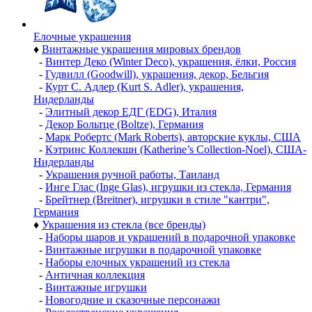
Елочные украшения
♦
Винтажные украшения мировых брендов
-
Винтер Деко (Winter Deco), украшения, ёлки, Россия
-
Гудвилл (Goodwill), украшения, декор, Бельгия
-
Курт С. Адлер (Kurt S. Adler), украшения,
Нидерланды
-
Элитный декор ЕДГ (EDG), Италия
-
Декор Больтце (Boltze), Германия
-
Марк Робертс (Mark Roberts), авторские куклы, США
-
Кэтринс Коллекшн (Katherine’s Collection-Noel), США-
Нидерланды
-
Украшения ручной работы, Таиланд
-
Инге Глас (Inge Glas), игрушки из стекла, Германия
-
Брейтнер (Breitner), игрушки в стиле "кантри",
Германия
♦
Украшения из стекла (все бренды)
-
Наборы шаров и украшений в подарочной упаковке
-
Винтажные игрушки в подарочной упаковке
-
Наборы елочных украшений из стекла
-
Античная коллекция
-
Винтажные игрушки
-
Новогодние и сказочные персонажи