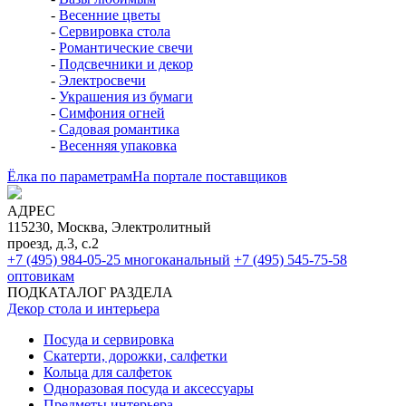
-
Весенние цветы
-
Сервировка стола
-
Романтические свечи
-
Подсвечники и декор
-
Электросвечи
-
Украшения из бумаги
-
Симфония огней
-
Садовая романтика
-
Весенняя упаковка
Ёлка по параметрам
На портале поставщиков
АДРЕС
115230, Москва, Электролитный
проезд, д.3, с.2
+7 (495) 984-05-25
многоканальный
+7 (495) 545-75-58
оптовикам
ПОДКАТАЛОГ РАЗДЕЛА
Декор стола и интерьера
Посуда и сервировка
Скатерти, дорожки, салфетки
Кольца для салфеток
Одноразовая посуда и аксессуары
Предметы интерьера