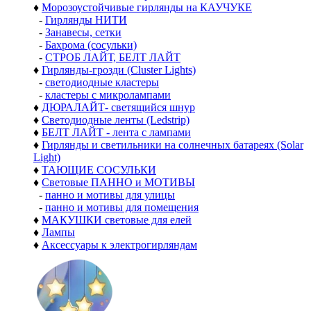
♦
Морозоустойчивые гирлянды на КАУЧУКЕ
-
Гирлянды НИТИ
-
Занавесы, сетки
-
Бахрома (сосульки)
-
СТРОБ ЛАЙТ, БЕЛТ ЛАЙТ
♦
Гирлянды-грозди (Cluster Lights)
-
светодиодные кластеры
-
кластеры с микролампами
♦
ДЮРАЛАЙТ- светящийся шнур
♦
Светодиодные ленты (Ledstrip)
♦
БЕЛТ ЛАЙТ - лента с лампами
♦
Гирлянды и светильники на солнечных батареях (Solar
Light)
♦
ТАЮЩИЕ СОСУЛЬКИ
♦
Световые ПАННО и МОТИВЫ
-
панно и мотивы для улицы
-
панно и мотивы для помещения
♦
МАКУШКИ световые для елей
♦
Лампы
♦
Аксессуары к электрогирляндам