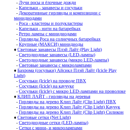
-
Лучи росы и ёлочные дожди
-
Капельки - занавесы и сосульки
-
Декоративные гирлянды и композиции с
минидиодами
-
Роса - кластеры и полукластеры
-
Капельки - нити на батарейках
-
Ретро лампы с минидиодами
-
Гирлянды Роса на солнечных батарейках
-
Крупные (МАКСИ) минидиоды
♦
Световые занавесы Плэй Лайт (Play Light)
-
Светодиодные занавесы (LED-лампы)
-
Светодиодные занавесы (микро LED-лампы)
-
Световые занавесы с микролампами
♦
Бахрома (сосульки) Айсикл Плэй Лайт (Icicle Play
Light)
-
Сосульки (Icicle) на проводе ПВХ
-
Сосульки (Icicle) на каучуке
-
Сосульки (Icicle) с микро LED-лампами на проволоке
♦
КЛИП ЛАЙТ - гирлянды на деревья
-
Гирлянды на дерево Клип Лайт (Clip Light) ПВХ
-
Гирлянды на дерево Клип Лайт (Clip Light) Каучук
-
Гирлянды на дерево Клип Лайт (Clip Light) Силикон
♦
Световые сетки (Net Light)
-
Светодиодные сетки (LED-лампы)
-
Сетки с мини- и микролампами