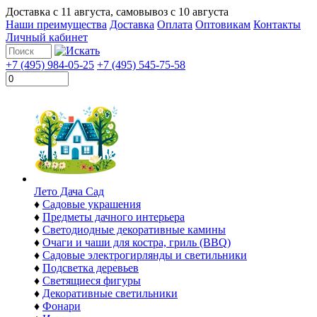
Доставка с
11 августа
, самовывоз с
10 августа
Наши преимущества
Доставка
Оплата
Оптовикам
Контакты
Личный кабинет
+7 (495) 984-05-25
+7 (495) 545-75-58
Лето Дача Сад
♦
Садовые украшения
♦
Предметы дачного интерьера
♦
Светодиодные декоративные камины
♦
Очаги и чаши для костра, гриль (BBQ)
♦
Садовые электрогирлянды и светильники
♦
Подсветка деревьев
♦
Светящиеся фигуры
♦
Декоративные светильники
♦
Фонари