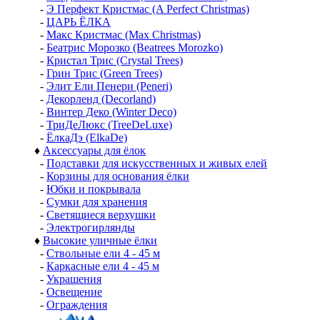
-
Э Перфект Кристмас (A Perfect Christmas)
-
ЦАРЬ ЁЛКА
-
Макс Кристмас (Max Christmas)
-
Беатрис Морозко (Beatrees Morozko)
-
Кристал Трис (Crystal Trees)
-
Грин Трис (Green Trees)
-
Элит Ели Пенери (Peneri)
-
Декорленд (Decorland)
-
Винтер Деко (Winter Deco)
-
ТриДеЛюкс (TreeDeLuxe)
-
ЁлкаДэ (ElkaDe)
♦
Аксессуары для ёлок
-
Подставки для искусственных и живых елей
-
Корзины для основания ёлки
-
Юбки и покрывала
-
Сумки для хранения
-
Светящиеся верхушки
-
Электрогирлянды
♦
Высокие уличные ёлки
-
Ствольные ели 4 - 45 м
-
Каркасные ели 4 - 45 м
-
Украшения
-
Освещение
-
Ограждения