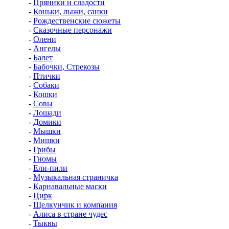
-
Пряники и сладости
-
Коньки, лыжи, санки
-
Рождественские сюжеты
-
Сказочные персонажи
-
Олени
-
Ангелы
-
Балет
-
Бабочки, Стрекозы
-
Птички
-
Собаки
-
Кошки
-
Совы
-
Лошади
-
Домики
-
Мышки
-
Мишки
-
Грибы
-
Гномы
-
Ели-пили
-
Музыкальная страничка
-
Карнавальные маски
-
Цирк
-
Щелкунчик и компания
-
Алиса в стране чудес
-
Тыквы