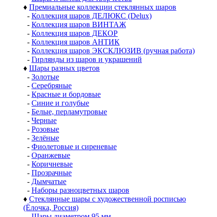
♦
Премиальные коллекции стеклянных шаров
-
Коллекция шаров ДЕЛЮКС (Delux)
-
Коллекция шаров ВИНТАЖ
-
Коллекция шаров ДЕКОР
-
Коллекция шаров АНТИК
-
Коллекция шаров ЭКСКЛЮЗИВ (ручная работа)
-
Гирлянды из шаров и украшений
♦
Шары разных цветов
-
Золотые
-
Серебряные
-
Красные и бордовые
-
Синие и голубые
-
Белые, перламутровые
-
Черные
-
Розовые
-
Зелёные
-
Фиолетовые и сиреневые
-
Оранжевые
-
Коричневые
-
Прозрачные
-
Дымчатые
-
Наборы разноцветных шаров
♦
Стеклянные шары с художественной росписью
(Ёлочка, Россия)
-
Шары диаметром 95 мм