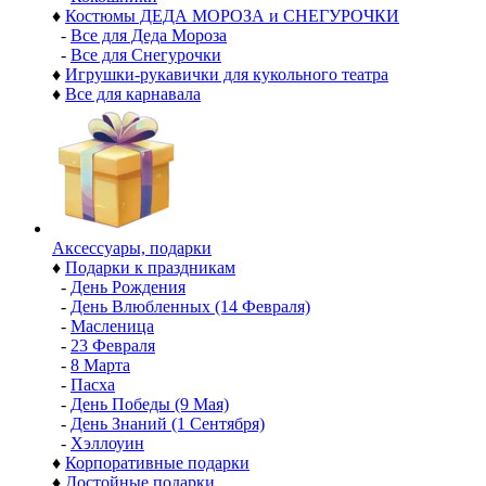
♦
Костюмы ДЕДА МОРОЗА и СНЕГУРОЧКИ
-
Все для Деда Мороза
-
Все для Снегурочки
♦
Игрушки-рукавички для кукольного театра
♦
Все для карнавала
Аксессуары, подарки
♦
Подарки к праздникам
-
День Рождения
-
День Влюбленных (14 Февраля)
-
Масленица
-
23 Февраля
-
8 Марта
-
Пасха
-
День Победы (9 Мая)
-
День Знаний (1 Сентября)
-
Хэллоуин
♦
Корпоративные подарки
♦
Достойные подарки