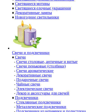
♦
Светящиеся мотивы
♦
Светящиеся елочные украшения
♦
Декоративные лампы
♦
Новогодние светильники
Свечи и подсвечники
♦
Свечи
-
Свечи столовые, античные и витые
-
Свечи пеньковые (столбики)
-
Свечи ароматические
-
Декоративные свечи
-
Подарочные свечи
-
Чайные свечи
-
Электрические свечи
-
Декор и аксессуары для свечей
♦
Подсвечники
-
Стеклянные подсвечники
-
Металлические подсвечники
-
Подсвечники из керамики и полистоуна