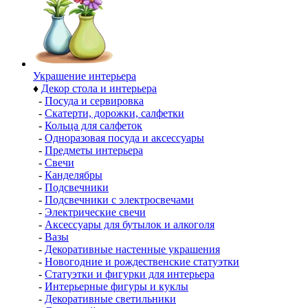
Украшение интерьера
♦
Декор стола и интерьера
-
Посуда и сервировка
-
Скатерти, дорожки, салфетки
-
Кольца для салфеток
-
Одноразовая посуда и аксессуары
-
Предметы интерьера
-
Свечи
-
Канделябры
-
Подсвечники
-
Подсвечники с электросвечами
-
Электрические свечи
-
Аксессуары для бутылок и алкоголя
-
Вазы
-
Декоративные настенные украшения
-
Новогодние и рождественские статуэтки
-
Статуэтки и фигурки для интерьера
-
Интерьерные фигуры и куклы
-
Декоративные светильники