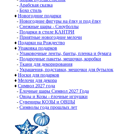
-
Арабская сказка
-
Бохо стиль
♦
Новогодние подарки
-
Новогодние фигуры на ёлку и под ёлку
-
Снежные шары - Сноуболлы
-
Подарки в стиле КАНТРИ
-
Приятные новогодние мелочи
♦
Подарки на Рождество
♦
Упаковка подарков
-
Упаковочные ленты, банты, пленка и бумага
-
Подарочные пакеты, мешочки, коробки
-
Ткани для декорирования
-
Украшения, подставки, мешочки для бутылок
♦
Носки для подарков
♦
Мелочи для декора
♦
Символ 2027 года
-
Ёлочные шары Символ 2027 Года
-
Овцы и Козы - ёлочные игрушки
-
Сувениры КОЗЫ и ОВЦЫ
-
Символы года прошлых лет