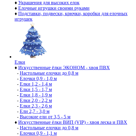
♦
Украшения для высоких елок
♦
Елочные игрушки своими руками
♦
Подставки, подвески, крючки, коробки для елочных
игрушек
Елки
♦
Искусственные ёлки ЭКОНОМ - хвоя ПВХ
-
Настольные елочки до 0,8 м
-
Елочки 0,9 - 1,0 м
-
Елки 1,2 - 1,4 м
-
Елки 1,5 - 1,7 м
-
Елки 1,8 - 1,9 м
-
Елки 2,0 - 2,2 м
-
Елки 2,3 - 2,6 м
-
Ели 2,7 - 3,0 м
-
Высокие ели от 3,5 - 5 м
♦
Искусственные ёлки ВИП (VIP) - хвоя леска и ПВХ
-
Настольные елочки до 0,8 м
-
Елочки 0,9 - 1,1 м