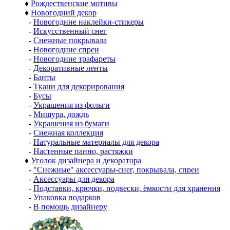
♦
Рождественские мотивы
♦
Новогодний декор
-
Новогодние наклейки-стикеры
-
Искусственный снег
-
Снежные покрывала
-
Новогодние спреи
-
Новогодние трафареты
-
Декоративные ленты
-
Банты
-
Ткани для декорирования
-
Бусы
-
Украшения из фольги
-
Мишура, дождь
-
Украшения из бумаги
-
Снежная коллекция
-
Натуральные материалы для декора
-
Настенные панно, растяжки
♦
Уголок дизайнера и декоратора
-
"Снежные" аксессуары-снег, покрывала, спреи
-
Аксессуары для декора
-
Подставки, крючки, подвески, ёмкости для хранения
-
Упаковка подарков
-
В помощь дизайнеру