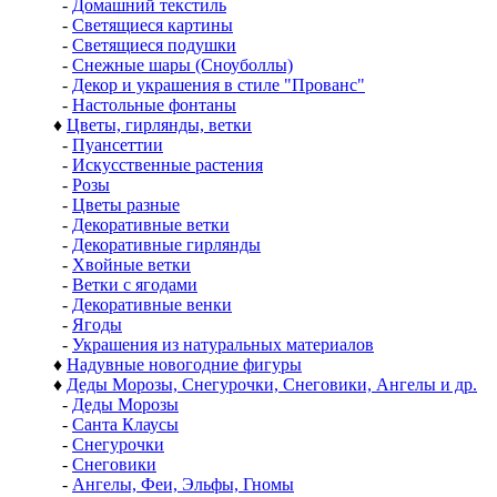
-
Домашний текстиль
-
Светящиеся картины
-
Светящиеся подушки
-
Снежные шары (Сноуболлы)
-
Декор и украшения в стиле "Прованс"
-
Настольные фонтаны
♦
Цветы, гирлянды, ветки
-
Пуансеттии
-
Искусственные растения
-
Розы
-
Цветы разные
-
Декоративные ветки
-
Декоративные гирлянды
-
Хвойные ветки
-
Ветки с ягодами
-
Декоративные венки
-
Ягоды
-
Украшения из натуральных материалов
♦
Надувные новогодние фигуры
♦
Деды Морозы, Снегурочки, Снеговики, Ангелы и др.
-
Деды Морозы
-
Санта Клаусы
-
Снегурочки
-
Снеговики
-
Ангелы, Феи, Эльфы, Гномы