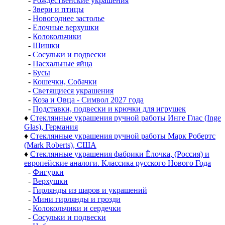
-
Рождественские украшения
-
Звери и птицы
-
Новогоднее застолье
-
Елочные верхушки
-
Колокольчики
-
Шишки
-
Сосульки и подвески
-
Пасхальные яйца
-
Бусы
-
Кошечки, Собачки
-
Светящиеся украшения
-
Коза и Овца - Символ 2027 года
-
Подставки, подвески и крючки для игрушек
♦
Стеклянные украшения ручной работы Инге Глас (Inge
Glas), Германия
♦
Стеклянные украшения ручной работы Марк Робертс
(Mark Roberts), США
♦
Стеклянные украшения фабрики Ёлочка, (Россия) и
европейские аналоги. Классика русского Нового Года
-
Фигурки
-
Верхушки
-
Гирлянды из шаров и украшений
-
Мини гирлянды и грозди
-
Колокольчики и сердечки
-
Сосульки и подвески