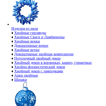
Изделия из хвои
♦
Хвойные гирлянды
♦
Хвойные Сваги и Ламбрекены
♦
Хвойные венки
♦
Декоративные венки
♦
Хвойные ветки
♦
Декоративные хвойные композиции
♦
Потолочный хвойный декор
♦
Хвойный декор в корзинках, кашпо, горшочках
♦
Хвойно-флористический декор
♦
Хвойный декор с лампочками
♦
Арки хвойные
♦
Шишки