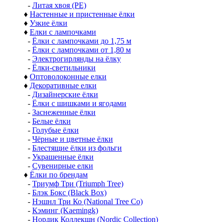
-
Литая хвоя (РЕ)
♦
Настенные и пристенные ёлки
♦
Узкие ёлки
♦
Елки с лампочками
-
Ёлки с лампочками до 1,75 м
-
Ёлки с лампочками от 1,80 м
-
Электрогирлянды на ёлку
-
Ёлки-светильники
♦
Оптоволоконные елки
♦
Декоративные елки
-
Дизайнерские ёлки
-
Ёлки с шишками и ягодами
-
Заснеженные ёлки
-
Белые ёлки
-
Голубые ёлки
-
Чёрные и цветные ёлки
-
Блестящие ёлки из фольги
-
Украшенные ёлки
-
Сувенирные елки
♦
Ёлки по брендам
-
Триумф Три (Triumph Tree)
-
Блэк Бокс (Black Box)
-
Нэшнл Три Ко (National Tree Co)
-
Кэминг (Kaemingk)
-
Нордик Коллекшн (Nordic Collection)