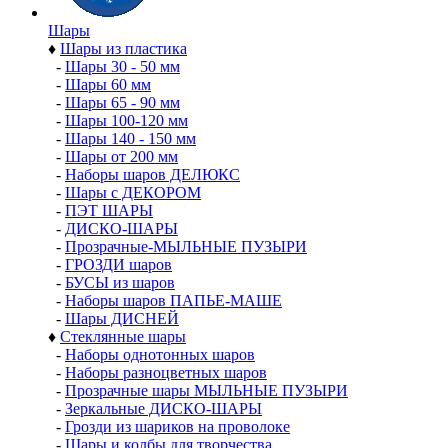
Шары
♦
Шары из пластика
-
Шары 30 - 50 мм
-
Шары 60 мм
-
Шары 65 - 90 мм
-
Шары 100-120 мм
-
Шары 140 - 150 мм
-
Шары от 200 мм
-
Наборы шаров ДЕЛЮКС
-
Шары с ДЕКОРОМ
-
ПЭТ ШАРЫ
-
ДИСКО-ШАРЫ
-
Прозрачные-МЫЛЬНЫЕ ПУЗЫРИ
-
ГРОЗДИ шаров
-
БУСЫ из шаров
-
Наборы шаров ПАПЬЕ-МАШЕ
-
Шары ДИСНЕЙ
♦
Стеклянные шары
-
Наборы однотонных шаров
-
Наборы разноцветных шаров
-
Прозрачные шары МЫЛЬНЫЕ ПУЗЫРИ
-
Зеркальные ДИСКО-ШАРЫ
-
Грозди из шариков на проволоке
-
Шары и колбы для творчества