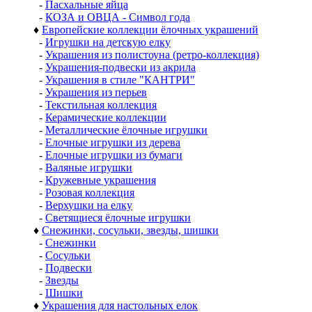
-
Пасхальные яйца
-
КОЗА и ОВЦА - Символ года
♦
Европейские коллекции ёлочных украшений
-
Игрушки на детскую елку
-
Украшения из полистоуна (ретро-коллекция)
-
Украшения-подвески из акрила
-
Украшения в стиле "КАНТРИ"
-
Украшения из перьев
-
Текстильная коллекция
-
Керамические коллекции
-
Металлические ёлочные игрушки
-
Елочные игрушки из дерева
-
Елочные игрушки из бумаги
-
Валяные игрушки
-
Кружевные украшения
-
Розовая коллекция
-
Верхушки на елку
-
Светящиеся ёлочные игрушки
♦
Снежинки, сосульки, звезды, шишки
-
Снежинки
-
Сосульки
-
Подвески
-
Звезды
-
Шишки
♦
Украшения для настольных елок