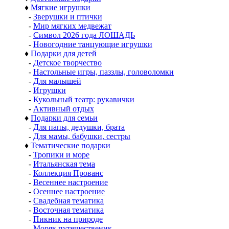
♦
Мягкие игрушки
-
Зверушки и птички
-
Мир мягких медвежат
-
Символ 2026 года ЛОШАДЬ
-
Новогодние танцующие игрушки
♦
Подарки для детей
-
Детское творчество
-
Настольные игры, паззлы, головоломки
-
Для малышей
-
Игрушки
-
Кукольный театр: рукавички
-
Активный отдых
♦
Подарки для семьи
-
Для папы, дедушки, брата
-
Для мамы, бабушки, сестры
♦
Тематические подарки
-
Тропики и море
-
Итальянская тема
-
Коллекция Прованс
-
Весеннее настроение
-
Осеннее настроение
-
Свадебная тематика
-
Восточная тематика
-
Пикник на природе
-
Моряк путешественик