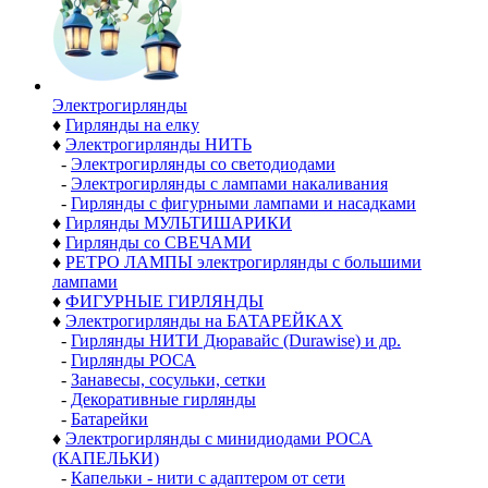
Электро­гирлянды
♦
Гирлянды на елку
♦
Электрогирлянды НИТЬ
-
Электрогирлянды со светодиодами
-
Электрогирлянды с лампами накаливания
-
Гирлянды с фигурными лампами и насадками
♦
Гирлянды МУЛЬТИШАРИКИ
♦
Гирлянды со СВЕЧАМИ
♦
РЕТРО ЛАМПЫ электрогирлянды с большими
лампами
♦
ФИГУРНЫЕ ГИРЛЯНДЫ
♦
Электрогирлянды на БАТАРЕЙКАХ
-
Гирлянды НИТИ Дюравайс (Durawise) и др.
-
Гирлянды РОСА
-
Занавесы, сосульки, сетки
-
Декоративные гирлянды
-
Батарейки
♦
Электрогирлянды с минидиодами РОСА
(КАПЕЛЬКИ)
-
Капельки - нити с адаптером от сети