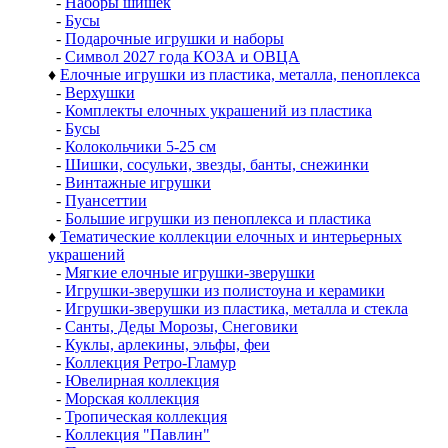
-
Наборы шишек
-
Бусы
-
Подарочные игрушки и наборы
-
Символ 2027 года КОЗА и ОВЦА
♦
Елочные игрушки из пластика, металла, пеноплекса
-
Верхушки
-
Комплекты елочных украшений из пластика
-
Бусы
-
Колокольчики 5-25 см
-
Шишки, сосульки, звезды, банты, снежинки
-
Винтажные игрушки
-
Пуансеттии
-
Большие игрушки из пеноплекса и пластика
♦
Тематические коллекции елочных и интерьерных
украшений
-
Мягкие елочные игрушки-зверушки
-
Игрушки-зверушки из полистоуна и керамики
-
Игрушки-зверушки из пластика, металла и стекла
-
Санты, Деды Морозы, Снеговики
-
Куклы, арлекины, эльфы, феи
-
Коллекция Ретро-Гламур
-
Ювелирная коллекция
-
Морская коллекция
-
Тропическая коллекция
-
Коллекция "Павлин"