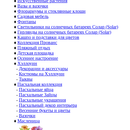
♦
Искусственные растения
♦
Вазы и вазочки
♦
Флорариумы и стеклянные клоши
♦
Садовая мебель
♦
Фонтаны
♦
Светильники на солнечных батареях Солар (Solar)
♦
Гирлянды на солнечных батареях Солар (Solar)
♦
Кашпо и подставки для цветов
♦
Коллекция Прованс
♦
Пляжный отдых
♦
Детская площадка
♦
Осеннее настроение
♦
Хэллоуин
-
Декорации и аксессуары
-
Костюмы на Хэллоуин
-
Тыквы
♦
Пасхальная коллекция
-
Пасхальные яйца
-
Пасхальные Зайцы
-
Пасхальные украшения
-
Пасхальный декор интерьера
-
Весенние букеты и цветы
-
Вазочки
♦
Масленица