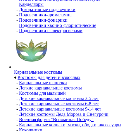
-
Канделябры
-
Декоративные подсвечники
-
Подсвечники-аромалампы
-
Подсвечники-фонарики
-
Подсвечники хвойно-флористические
-
Подсвечники с электросвечами
Карнавальные костюмы
♦
Костюмы для детей и взрослых
-
Карнавальные шапочки
-
Легкие карнавальные костюмы
-
Костюмы для малышей
-
Детские карнавальные костюмы 3-5 лет
-
Детские карнавальные костюмы 6-8 лет
-
Детские карнавальные костюмы 9-14 лет
-
Детские костюмы Деда Мороза и Снегурочи
-
Военная форма "Вспоминая Победу"
-
Карнавальные колпаки, маски, ободки, аксессуары
-
Кокошники