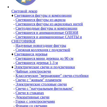
Световой декор
♦
Светящиеся фигуры и композиции
-
Светящиеся фигуры из акрила
-
Светящиеся фигуры из акриловых нитей
-
Светодиодные фигуры и композиции
-
Светящиеся и анимационные ОЛЕНИ
-
Светящиеся и анимационные САНТЫ и
СНЕГОВИКИ
-
Надувные новогодние фигуры
-
Снежная коллекция с подсветкой
♦
Светящиеся деревья
-
Светящиеся мини деревца до 90 см
-
Светящиеся деревья 1-3 м
♦
Электрические свечи и подсвечники
-
Чайные электросвечи
-
Классические "мерцающие" свечи-столбики
-
Свечи с "живым" пламенем
-
Электрические столовые свечи
-
Свечи с "натуральным фитильком"
-
Свечи в стаканах
-
Декоративные свечи
-
Горки с электросвечами
-
Фонари со свечами