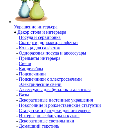
Украшение интерьера
♦
Декор стола и интерьера
-
Посуда и сервировка
-
Скатерти, дорожки, салфетки
-
Кольца для салфеток
-
Одноразовая посуда и аксессуары
-
Предметы интерьера
-
Свечи
-
Канделябры
-
Подсвечники
-
Подсвечники с электросвечами
-
Электрические свечи
-
Аксессуары для бутылок и алкоголя
-
Вазы
-
Декоративные настенные украшения
-
Новогодние и рождественские статуэтки
-
Статуэтки и фигурки для интерьера
-
Интерьерные фигуры и куклы
-
Декоративные светильники
-
Домашний текстиль