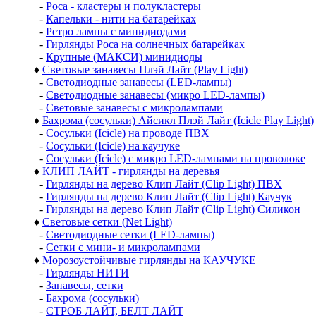
-
Роса - кластеры и полукластеры
-
Капельки - нити на батарейках
-
Ретро лампы с минидиодами
-
Гирлянды Роса на солнечных батарейках
-
Крупные (МАКСИ) минидиоды
♦
Световые занавесы Плэй Лайт (Play Light)
-
Светодиодные занавесы (LED-лампы)
-
Светодиодные занавесы (микро LED-лампы)
-
Световые занавесы с микролампами
♦
Бахрома (сосульки) Айсикл Плэй Лайт (Icicle Play Light)
-
Сосульки (Icicle) на проводе ПВХ
-
Сосульки (Icicle) на каучуке
-
Сосульки (Icicle) с микро LED-лампами на проволоке
♦
КЛИП ЛАЙТ - гирлянды на деревья
-
Гирлянды на дерево Клип Лайт (Clip Light) ПВХ
-
Гирлянды на дерево Клип Лайт (Clip Light) Каучук
-
Гирлянды на дерево Клип Лайт (Clip Light) Силикон
♦
Световые сетки (Net Light)
-
Светодиодные сетки (LED-лампы)
-
Сетки с мини- и микролампами
♦
Морозоустойчивые гирлянды на КАУЧУКЕ
-
Гирлянды НИТИ
-
Занавесы, сетки
-
Бахрома (сосульки)
-
СТРОБ ЛАЙТ, БЕЛТ ЛАЙТ