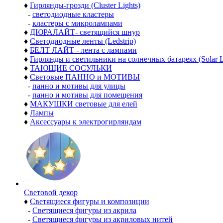
♦
Гирлянды-грозди (Cluster Lights)
-
светодиодные кластеры
-
кластеры с микролампами
♦
ДЮРАЛАЙТ- светящийся шнур
♦
Светодиодные ленты (Ledstrip)
♦
БЕЛТ ЛАЙТ - лента с лампами
♦
Гирлянды и светильники на солнечных батареях (Solar L
♦
ТАЮЩИЕ СОСУЛЬКИ
♦
Световые ПАННО и МОТИВЫ
-
панно и мотивы для улицы
-
панно и мотивы для помещения
♦
МАКУШКИ световые для елей
♦
Лампы
♦
Аксессуары к электрогирляндам
Световой декор
♦
Светящиеся фигуры и композиции
-
Светящиеся фигуры из акрила
-
Светящиеся фигуры из акриловых нитей