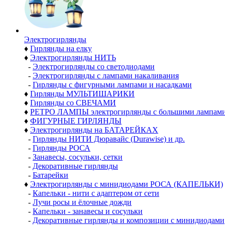
Электро­гирлянды
♦
Гирлянды на елку
♦
Электрогирлянды НИТЬ
-
Электрогирлянды со светодиодами
-
Электрогирлянды с лампами накаливания
-
Гирлянды с фигурными лампами и насадками
♦
Гирлянды МУЛЬТИШАРИКИ
♦
Гирлянды со СВЕЧАМИ
♦
РЕТРО ЛАМПЫ электрогирлянды с большими лампам
♦
ФИГУРНЫЕ ГИРЛЯНДЫ
♦
Электрогирлянды на БАТАРЕЙКАХ
-
Гирлянды НИТИ Дюравайс (Durawise) и др.
-
Гирлянды РОСА
-
Занавесы, сосульки, сетки
-
Декоративные гирлянды
-
Батарейки
♦
Электрогирлянды с минидиодами РОСА (КАПЕЛЬКИ)
-
Капельки - нити с адаптером от сети
-
Лучи росы и ёлочные дожди
-
Капельки - занавесы и сосульки
-
Декоративные гирлянды и композиции с минидиодами