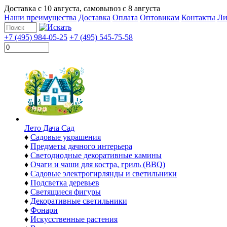
Доставка с
10 августа
, самовывоз с
8 августа
Наши преимущества
Доставка
Оплата
Оптовикам
Контакты
Ли
+7 (495) 984-05-25
+7 (495) 545-75-58
Лето Дача Сад
♦
Садовые украшения
♦
Предметы дачного интерьера
♦
Светодиодные декоративные камины
♦
Очаги и чаши для костра, гриль (BBQ)
♦
Садовые электрогирлянды и светильники
♦
Подсветка деревьев
♦
Светящиеся фигуры
♦
Декоративные светильники
♦
Фонари
♦
Искусственные растения