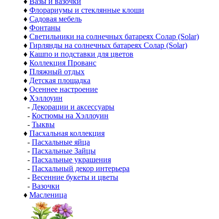
♦
Вазы и вазочки
♦
Флорариумы и стеклянные клоши
♦
Садовая мебель
♦
Фонтаны
♦
Светильники на солнечных батареях Солар (Solar)
♦
Гирлянды на солнечных батареях Солар (Solar)
♦
Кашпо и подставки для цветов
♦
Коллекция Прованс
♦
Пляжный отдых
♦
Детская площадка
♦
Осеннее настроение
♦
Хэллоуин
-
Декорации и аксессуары
-
Костюмы на Хэллоуин
-
Тыквы
♦
Пасхальная коллекция
-
Пасхальные яйца
-
Пасхальные Зайцы
-
Пасхальные украшения
-
Пасхальный декор интерьера
-
Весенние букеты и цветы
-
Вазочки
♦
Масленица