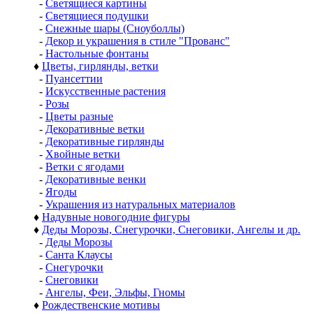
-
Светящиеся картины
-
Светящиеся подушки
-
Снежные шары (Сноуболлы)
-
Декор и украшения в стиле "Прованс"
-
Настольные фонтаны
♦
Цветы, гирлянды, ветки
-
Пуансеттии
-
Искусственные растения
-
Розы
-
Цветы разные
-
Декоративные ветки
-
Декоративные гирлянды
-
Хвойные ветки
-
Ветки с ягодами
-
Декоративные венки
-
Ягоды
-
Украшения из натуральных материалов
♦
Надувные новогодние фигуры
♦
Деды Морозы, Снегурочки, Снеговики, Ангелы и др.
-
Деды Морозы
-
Санта Клаусы
-
Снегурочки
-
Снеговики
-
Ангелы, Феи, Эльфы, Гномы
♦
Рождественские мотивы