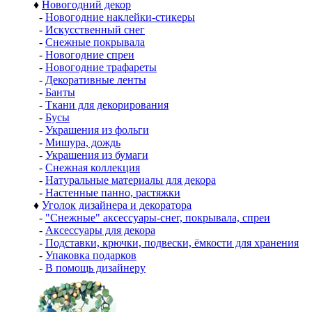
♦
Новогодний декор
-
Новогодние наклейки-стикеры
-
Искусственный снег
-
Снежные покрывала
-
Новогодние спреи
-
Новогодние трафареты
-
Декоративные ленты
-
Банты
-
Ткани для декорирования
-
Бусы
-
Украшения из фольги
-
Мишура, дождь
-
Украшения из бумаги
-
Снежная коллекция
-
Натуральные материалы для декора
-
Настенные панно, растяжки
♦
Уголок дизайнера и декоратора
-
"Снежные" аксессуары-снег, покрывала, спреи
-
Аксессуары для декора
-
Подставки, крючки, подвески, ёмкости для хранения
-
Упаковка подарков
-
В помощь дизайнеру