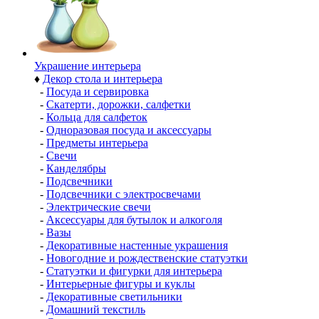
Украшение интерьера
♦
Декор стола и интерьера
-
Посуда и сервировка
-
Скатерти, дорожки, салфетки
-
Кольца для салфеток
-
Одноразовая посуда и аксессуары
-
Предметы интерьера
-
Свечи
-
Канделябры
-
Подсвечники
-
Подсвечники с электросвечами
-
Электрические свечи
-
Аксессуары для бутылок и алкоголя
-
Вазы
-
Декоративные настенные украшения
-
Новогодние и рождественские статуэтки
-
Статуэтки и фигурки для интерьера
-
Интерьерные фигуры и куклы
-
Декоративные светильники
-
Домашний текстиль