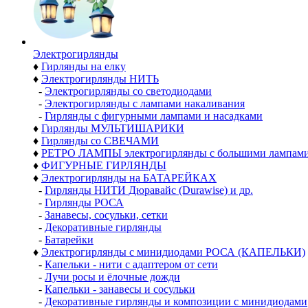
Электро­гирлянды
♦
Гирлянды на елку
♦
Электрогирлянды НИТЬ
-
Электрогирлянды со светодиодами
-
Электрогирлянды с лампами накаливания
-
Гирлянды с фигурными лампами и насадками
♦
Гирлянды МУЛЬТИШАРИКИ
♦
Гирлянды со СВЕЧАМИ
♦
РЕТРО ЛАМПЫ электрогирлянды с большими лампам
♦
ФИГУРНЫЕ ГИРЛЯНДЫ
♦
Электрогирлянды на БАТАРЕЙКАХ
-
Гирлянды НИТИ Дюравайс (Durawise) и др.
-
Гирлянды РОСА
-
Занавесы, сосульки, сетки
-
Декоративные гирлянды
-
Батарейки
♦
Электрогирлянды с минидиодами РОСА (КАПЕЛЬКИ)
-
Капельки - нити с адаптером от сети
-
Лучи росы и ёлочные дожди
-
Капельки - занавесы и сосульки
-
Декоративные гирлянды и композиции с минидиодами