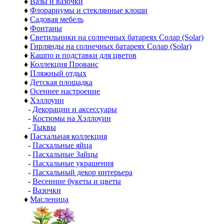
♦
Вазы и вазочки
♦
Флорариумы и стеклянные клоши
♦
Садовая мебель
♦
Фонтаны
♦
Светильники на солнечных батареях Солар (Solar)
♦
Гирлянды на солнечных батареях Солар (Solar)
♦
Кашпо и подставки для цветов
♦
Коллекция Прованс
♦
Пляжный отдых
♦
Детская площадка
♦
Осеннее настроение
♦
Хэллоуин
-
Декорации и аксессуары
-
Костюмы на Хэллоуин
-
Тыквы
♦
Пасхальная коллекция
-
Пасхальные яйца
-
Пасхальные Зайцы
-
Пасхальные украшения
-
Пасхальный декор интерьера
-
Весенние букеты и цветы
-
Вазочки
♦
Масленица