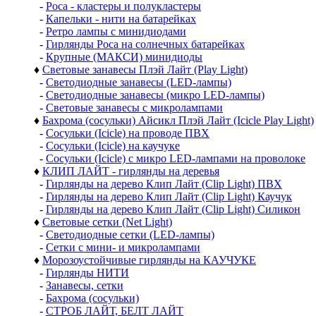
-
Роса - кластеры и полукластеры
-
Капельки - нити на батарейках
-
Ретро лампы с минидиодами
-
Гирлянды Роса на солнечных батарейках
-
Крупные (МАКСИ) минидиоды
♦
Световые занавесы Плэй Лайт (Play Light)
-
Светодиодные занавесы (LED-лампы)
-
Светодиодные занавесы (микро LED-лампы)
-
Световые занавесы с микролампами
♦
Бахрома (сосульки) Айсикл Плэй Лайт (Icicle Play Light)
-
Сосульки (Icicle) на проводе ПВХ
-
Сосульки (Icicle) на каучуке
-
Сосульки (Icicle) с микро LED-лампами на проволоке
♦
КЛИП ЛАЙТ - гирлянды на деревья
-
Гирлянды на дерево Клип Лайт (Clip Light) ПВХ
-
Гирлянды на дерево Клип Лайт (Clip Light) Каучук
-
Гирлянды на дерево Клип Лайт (Clip Light) Силикон
♦
Световые сетки (Net Light)
-
Светодиодные сетки (LED-лампы)
-
Сетки с мини- и микролампами
♦
Морозоустойчивые гирлянды на КАУЧУКЕ
-
Гирлянды НИТИ
-
Занавесы, сетки
-
Бахрома (сосульки)
-
СТРОБ ЛАЙТ, БЕЛТ ЛАЙТ