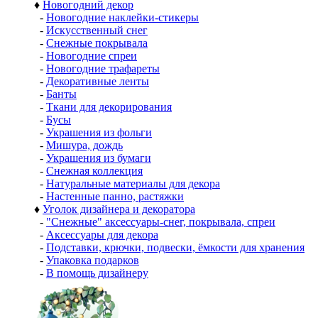
♦
Новогодний декор
-
Новогодние наклейки-стикеры
-
Искусственный снег
-
Снежные покрывала
-
Новогодние спреи
-
Новогодние трафареты
-
Декоративные ленты
-
Банты
-
Ткани для декорирования
-
Бусы
-
Украшения из фольги
-
Мишура, дождь
-
Украшения из бумаги
-
Снежная коллекция
-
Натуральные материалы для декора
-
Настенные панно, растяжки
♦
Уголок дизайнера и декоратора
-
"Снежные" аксессуары-снег, покрывала, спреи
-
Аксессуары для декора
-
Подставки, крючки, подвески, ёмкости для хранения
-
Упаковка подарков
-
В помощь дизайнеру