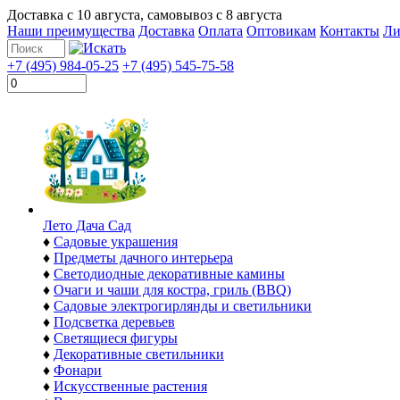
Доставка с
10 августа
, самовывоз с
8 августа
Наши преимущества
Доставка
Оплата
Оптовикам
Контакты
Ли
+7 (495) 984-05-25
+7 (495) 545-75-58
Лето Дача Сад
♦
Садовые украшения
♦
Предметы дачного интерьера
♦
Светодиодные декоративные камины
♦
Очаги и чаши для костра, гриль (BBQ)
♦
Садовые электрогирлянды и светильники
♦
Подсветка деревьев
♦
Светящиеся фигуры
♦
Декоративные светильники
♦
Фонари
♦
Искусственные растения