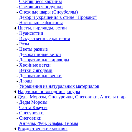
-
Светящиеся картины
-
Светящиеся подушки
-
Снежные шары (Сноуболлы)
-
Декор и украшения в стиле "Прованс"
-
Настольные фонтаны
♦
Цветы, гирлянды, ветки
-
Пуансеттии
-
Искусственные растения
-
Розы
-
Цветы разные
-
Декоративные ветки
-
Декоративные гирлянды
-
Хвойные ветки
-
Ветки с ягодами
-
Декоративные венки
-
Ягоды
-
Украшения из натуральных материалов
♦
Надувные новогодние фигуры
♦
Деды Морозы, Снегурочки, Снеговики, Ангелы и др.
-
Деды Морозы
-
Санта Клаусы
-
Снегурочки
-
Снеговики
-
Ангелы, Феи, Эльфы, Гномы
♦
Рождественские мотивы