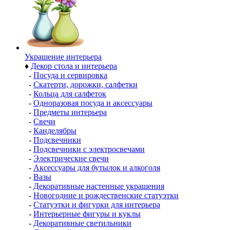
Украшение интерьера
♦
Декор стола и интерьера
-
Посуда и сервировка
-
Скатерти, дорожки, салфетки
-
Кольца для салфеток
-
Одноразовая посуда и аксессуары
-
Предметы интерьера
-
Свечи
-
Канделябры
-
Подсвечники
-
Подсвечники с электросвечами
-
Электрические свечи
-
Аксессуары для бутылок и алкоголя
-
Вазы
-
Декоративные настенные украшения
-
Новогодние и рождественские статуэтки
-
Статуэтки и фигурки для интерьера
-
Интерьерные фигуры и куклы
-
Декоративные светильники