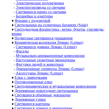
-
Электрические подсвечники
-
Электрогирлянды со свечами
-
Светящиеся панно со свечами
-
Батарейки и адаптеры
♦
Фонари с подсветкой
♦
Светильники на солнечных батареях (Solar)
♦
Светодиодная флористика - ветки, букеты, гирлянды,
венки
♦
Подвесные светящиеся украшения
♦
Керамическая коллекция Лемакс (Lemax)
-
Светящиеся домики Лемакс (Lemax)
-
Фасады
-
Музыкально-анимационные композиции
-
Настольные сюжетные миниатюры
-
Фигурки людей и животных
-
Декоративные элементы Лемакс (Lemax)
-
Аксессуары Лемакс (Lemax)
♦
Елки с лампочками
♦
Оптоволоконные елки
♦
Светодинамические и музыкальные композиции
♦
Деревянные новогодние светильники
♦
Светящиеся объёмные декорации
♦
Деревянные горки
♦
Светящиеся картины
♦
Светящиеся домики и миниатюры