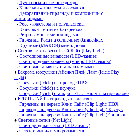
-
Лучи росы и ёлочные дожди
-
Капельки - занавесы и сосульки
-
Декоративные гирлянды и композиции с
минидиодами
-
Роса - кластеры и полукластеры
-
Капельки - нити на батарейках
-
Ретро лампы с минидиодами
-
Гирлянды Роса на солнечных батарейках
-
Крупные (МАКСИ) минидиоды
♦
Световые занавесы Плэй Лайт (Play Light)
-
Светодиодные занавесы (LED-лампы)
-
Светодиодные занавесы (микро LED-лампы)
-
Световые занавесы с микролампами
♦
Бахрома (сосульки) Айсикл Плэй Лайт (Icicle Play
Light)
-
Сосульки (Icicle) на проводе ПВХ
-
Сосульки (Icicle) на каучуке
-
Сосульки (Icicle) с микро LED-лампами на проволоке
♦
КЛИП ЛАЙТ - гирлянды на деревья
-
Гирлянды на дерево Клип Лайт (Clip Light) ПВХ
-
Гирлянды на дерево Клип Лайт (Clip Light) Каучук
-
Гирлянды на дерево Клип Лайт (Clip Light) Силикон
♦
Световые сетки (Net Light)
-
Светодиодные сетки (LED-лампы)
-
Сетки с мини- и микролампами