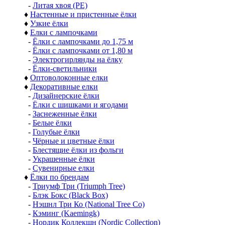
-
Литая хвоя (РЕ)
♦
Настенные и пристенные ёлки
♦
Узкие ёлки
♦
Елки с лампочками
-
Ёлки с лампочками до 1,75 м
-
Ёлки с лампочками от 1,80 м
-
Электрогирлянды на ёлку
-
Ёлки-светильники
♦
Оптоволоконные елки
♦
Декоративные елки
-
Дизайнерские ёлки
-
Ёлки с шишками и ягодами
-
Заснеженные ёлки
-
Белые ёлки
-
Голубые ёлки
-
Чёрные и цветные ёлки
-
Блестящие ёлки из фольги
-
Украшенные ёлки
-
Сувенирные елки
♦
Ёлки по брендам
-
Триумф Три (Triumph Tree)
-
Блэк Бокс (Black Box)
-
Нэшнл Три Ко (National Tree Co)
-
Кэминг (Kaemingk)
-
Нордик Коллекшн (Nordic Collection)