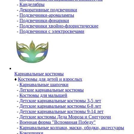
-
Канделябры
-
Декоративные подсвечники
-
Подсвечники-аромалампы
-
Подсвечники-фонарики
-
Подсвечники хвойно-флористические
-
Подсвечники с электросвечами
Карнавальные костюмы
♦
Костюмы для детей и взрослых
-
Карнавальные шапочки
-
Легкие карнавальные костюмы
-
Костюмы для малышей
-
Детские карнавальные костюмы 3-5 лет
-
Детские карнавальные костюмы 6-8 лет
-
Детские карнавальные костюмы 9-14 лет
-
Детские костюмы Деда Мороза и Снегурочи
-
Военная форма "Вспоминая Победу"
-
Карнавальные колпаки, маски, ободки, аксессуары
-
Кокошники