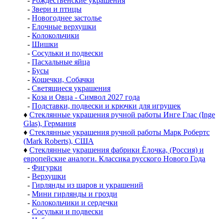
-
Рождественские украшения
-
Звери и птицы
-
Новогоднее застолье
-
Елочные верхушки
-
Колокольчики
-
Шишки
-
Сосульки и подвески
-
Пасхальные яйца
-
Бусы
-
Кошечки, Собачки
-
Светящиеся украшения
-
Коза и Овца - Символ 2027 года
-
Подставки, подвески и крючки для игрушек
♦
Стеклянные украшения ручной работы Инге Глас (Inge
Glas), Германия
♦
Стеклянные украшения ручной работы Марк Робертс
(Mark Roberts), США
♦
Стеклянные украшения фабрики Ёлочка, (Россия) и
европейские аналоги. Классика русского Нового Года
-
Фигурки
-
Верхушки
-
Гирлянды из шаров и украшений
-
Мини гирлянды и грозди
-
Колокольчики и сердечки
-
Сосульки и подвески