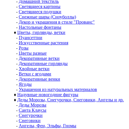
-
Домашний текстиль
-
Светящиеся картины
-
Светящиеся подушки
-
Снежные шары (Сноуболлы)
-
Декор и украшения в стиле "Прованс"
-
Настольные фонтаны
♦
Цветы, гирлянды, ветки
-
Пуансеттии
-
Искусственные растения
-
Розы
-
Цветы разные
-
Декоративные ветки
-
Декоративные гирлянды
-
Хвойные ветки
-
Ветки с ягодами
-
Декоративные венки
-
Ягоды
-
Украшения из натуральных материалов
♦
Надувные новогодние фигуры
♦
Деды Морозы, Снегурочки, Снеговики, Ангелы и др.
-
Деды Морозы
-
Санта Клаусы
-
Снегурочки
-
Снеговики
-
Ангелы, Феи, Эльфы, Гномы