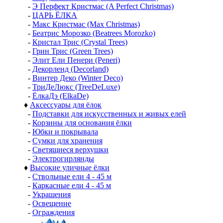
-
Э Перфект Кристмас (A Perfect Christmas)
-
ЦАРЬ ЁЛКА
-
Макс Кристмас (Max Christmas)
-
Беатрис Морозко (Beatrees Morozko)
-
Кристал Трис (Crystal Trees)
-
Грин Трис (Green Trees)
-
Элит Ели Пенери (Peneri)
-
Декорленд (Decorland)
-
Винтер Деко (Winter Deco)
-
ТриДеЛюкс (TreeDeLuxe)
-
ЁлкаДэ (ElkaDe)
♦
Аксессуары для ёлок
-
Подставки для искусственных и живых елей
-
Корзины для основания ёлки
-
Юбки и покрывала
-
Сумки для хранения
-
Светящиеся верхушки
-
Электрогирлянды
♦
Высокие уличные ёлки
-
Ствольные ели 4 - 45 м
-
Каркасные ели 4 - 45 м
-
Украшения
-
Освещение
-
Ограждения