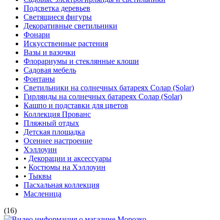
Подсветка деревьев
Светящиеся фигуры
Декоративные светильники
Фонари
Искусственные растения
Вазы и вазочки
Флорариумы и стеклянные клоши
Садовая мебель
Фонтаны
Светильники на солнечных батареях Солар (Solar)
Гирлянды на солнечных батареях Солар (Solar)
Кашпо и подставки для цветов
Коллекция Прованс
Пляжный отдых
Детская площадка
Осеннее настроение
Хэллоуин
•
Декорации и аксессуары
•
Костюмы на Хэллоуин
•
Тыквы
Пасхальная коллекция
Масленица
(16)