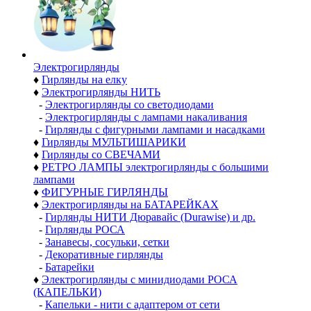
Электро­гирлянды
♦
Гирлянды на елку
♦
Электрогирлянды НИТЬ
-
Электрогирлянды со светодиодами
-
Электрогирлянды с лампами накаливания
-
Гирлянды с фигурными лампами и насадками
♦
Гирлянды МУЛЬТИШАРИКИ
♦
Гирлянды со СВЕЧАМИ
♦
РЕТРО ЛАМПЫ электрогирлянды с большими
лампами
♦
ФИГУРНЫЕ ГИРЛЯНДЫ
♦
Электрогирлянды на БАТАРЕЙКАХ
-
Гирлянды НИТИ Дюравайс (Durawise) и др.
-
Гирлянды РОСА
-
Занавесы, сосульки, сетки
-
Декоративные гирлянды
-
Батарейки
♦
Электрогирлянды с минидиодами РОСА
(КАПЕЛЬКИ)
-
Капельки - нити с адаптером от сети