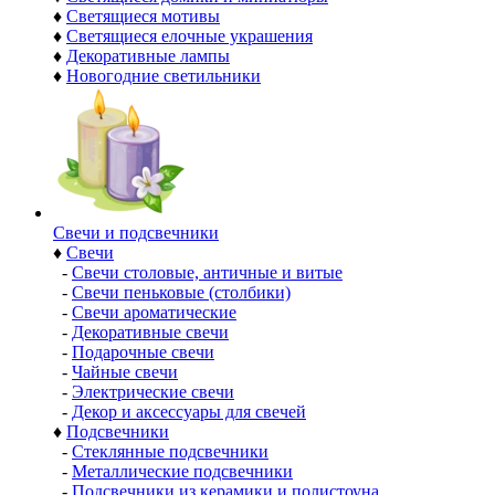
♦
Светящиеся мотивы
♦
Светящиеся елочные украшения
♦
Декоративные лампы
♦
Новогодние светильники
Свечи и подсвечники
♦
Свечи
-
Свечи столовые, античные и витые
-
Свечи пеньковые (столбики)
-
Свечи ароматические
-
Декоративные свечи
-
Подарочные свечи
-
Чайные свечи
-
Электрические свечи
-
Декор и аксессуары для свечей
♦
Подсвечники
-
Стеклянные подсвечники
-
Металлические подсвечники
-
Подсвечники из керамики и полистоуна