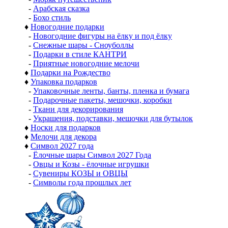
-
Арабская сказка
-
Бохо стиль
♦
Новогодние подарки
-
Новогодние фигуры на ёлку и под ёлку
-
Снежные шары - Сноуболлы
-
Подарки в стиле КАНТРИ
-
Приятные новогодние мелочи
♦
Подарки на Рождество
♦
Упаковка подарков
-
Упаковочные ленты, банты, пленка и бумага
-
Подарочные пакеты, мешочки, коробки
-
Ткани для декорирования
-
Украшения, подставки, мешочки для бутылок
♦
Носки для подарков
♦
Мелочи для декора
♦
Символ 2027 года
-
Ёлочные шары Символ 2027 Года
-
Овцы и Козы - ёлочные игрушки
-
Сувениры КОЗЫ и ОВЦЫ
-
Символы года прошлых лет