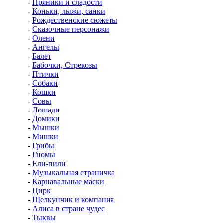
-
Пряники и сладости
-
Коньки, лыжи, санки
-
Рождественские сюжеты
-
Сказочные персонажи
-
Олени
-
Ангелы
-
Балет
-
Бабочки, Стрекозы
-
Птички
-
Собаки
-
Кошки
-
Совы
-
Лошади
-
Домики
-
Мышки
-
Мишки
-
Грибы
-
Гномы
-
Ели-пили
-
Музыкальная страничка
-
Карнавальные маски
-
Цирк
-
Щелкунчик и компания
-
Алиса в стране чудес
-
Тыквы