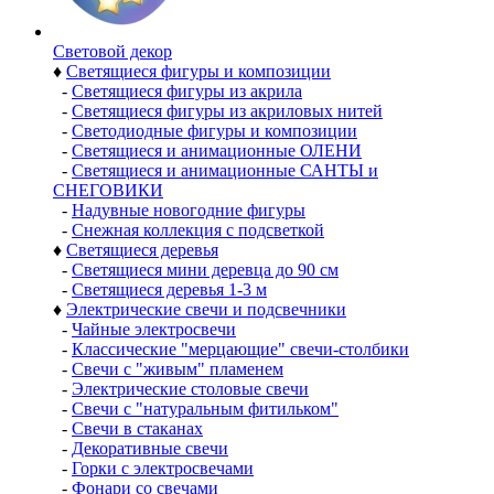
Световой декор
♦
Светящиеся фигуры и композиции
-
Светящиеся фигуры из акрила
-
Светящиеся фигуры из акриловых нитей
-
Светодиодные фигуры и композиции
-
Светящиеся и анимационные ОЛЕНИ
-
Светящиеся и анимационные САНТЫ и
СНЕГОВИКИ
-
Надувные новогодние фигуры
-
Снежная коллекция с подсветкой
♦
Светящиеся деревья
-
Светящиеся мини деревца до 90 см
-
Светящиеся деревья 1-3 м
♦
Электрические свечи и подсвечники
-
Чайные электросвечи
-
Классические "мерцающие" свечи-столбики
-
Свечи с "живым" пламенем
-
Электрические столовые свечи
-
Свечи с "натуральным фитильком"
-
Свечи в стаканах
-
Декоративные свечи
-
Горки с электросвечами
-
Фонари со свечами