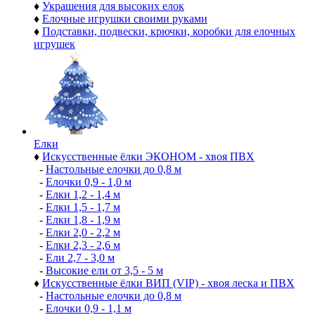
♦
Украшения для высоких елок
♦
Елочные игрушки своими руками
♦
Подставки, подвески, крючки, коробки для елочных
игрушек
Елки
♦
Искусственные ёлки ЭКОНОМ - хвоя ПВХ
-
Настольные елочки до 0,8 м
-
Елочки 0,9 - 1,0 м
-
Елки 1,2 - 1,4 м
-
Елки 1,5 - 1,7 м
-
Елки 1,8 - 1,9 м
-
Елки 2,0 - 2,2 м
-
Елки 2,3 - 2,6 м
-
Ели 2,7 - 3,0 м
-
Высокие ели от 3,5 - 5 м
♦
Искусственные ёлки ВИП (VIP) - хвоя леска и ПВХ
-
Настольные елочки до 0,8 м
-
Елочки 0,9 - 1,1 м