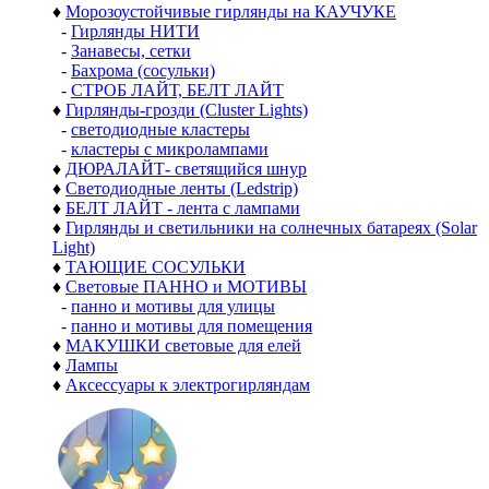
♦
Морозоустойчивые гирлянды на КАУЧУКЕ
-
Гирлянды НИТИ
-
Занавесы, сетки
-
Бахрома (сосульки)
-
СТРОБ ЛАЙТ, БЕЛТ ЛАЙТ
♦
Гирлянды-грозди (Cluster Lights)
-
светодиодные кластеры
-
кластеры с микролампами
♦
ДЮРАЛАЙТ- светящийся шнур
♦
Светодиодные ленты (Ledstrip)
♦
БЕЛТ ЛАЙТ - лента с лампами
♦
Гирлянды и светильники на солнечных батареях (Solar
Light)
♦
ТАЮЩИЕ СОСУЛЬКИ
♦
Световые ПАННО и МОТИВЫ
-
панно и мотивы для улицы
-
панно и мотивы для помещения
♦
МАКУШКИ световые для елей
♦
Лампы
♦
Аксессуары к электрогирляндам