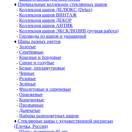
♦
Премиальные коллекции стеклянных шаров
-
Коллекция шаров ДЕЛЮКС (Delux)
-
Коллекция шаров ВИНТАЖ
-
Коллекция шаров ДЕКОР
-
Коллекция шаров АНТИК
-
Коллекция шаров ЭКСКЛЮЗИВ (ручная работа)
-
Гирлянды из шаров и украшений
♦
Шары разных цветов
-
Золотые
-
Серебряные
-
Красные и бордовые
-
Синие и голубые
-
Белые, перламутровые
-
Черные
-
Розовые
-
Зелёные
-
Фиолетовые и сиреневые
-
Оранжевые
-
Коричневые
-
Прозрачные
-
Дымчатые
-
Наборы разноцветных шаров
♦
Стеклянные шары с художественной росписью
(Ёлочка, Россия)
-
Шары диаметром 95 мм