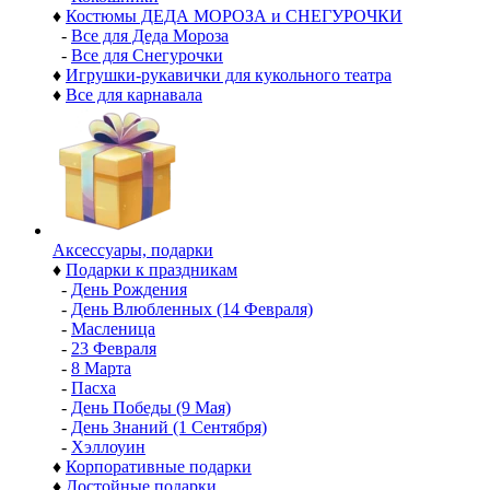
♦
Костюмы ДЕДА МОРОЗА и СНЕГУРОЧКИ
-
Все для Деда Мороза
-
Все для Снегурочки
♦
Игрушки-рукавички для кукольного театра
♦
Все для карнавала
Аксессуары, подарки
♦
Подарки к праздникам
-
День Рождения
-
День Влюбленных (14 Февраля)
-
Масленица
-
23 Февраля
-
8 Марта
-
Пасха
-
День Победы (9 Мая)
-
День Знаний (1 Сентября)
-
Хэллоуин
♦
Корпоративные подарки
♦
Достойные подарки