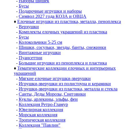
-
Наборы шишек
-
Бусы
-
Подарочные игрушки и наборы
-
Символ 2027 года КОЗА и ОВЦА
♦
Елочные игрушки из пластика, металла, пеноплекса
-
Верхушки
-
Комплекты елочных украшений из пластика
-
Бусы
-
Колокольчики 5-25 см
-
Шишки, сосульки, звезды, банты, снежинки
-
Винтажные игрушки
-
Пуансеттии
-
Большие игрушки из пеноплекса и пластика
♦
Тематические коллекции елочных и интерьерных
украшений
-
Мягкие елочные игрушки-зверушки
-
Игрушки-зверушки из полистоуна и керамики
-
Игрушки-зверушки из пластика, металла и стекла
-
Санты, Деды Морозы, Снеговики
-
Куклы, арлекины, эльфы, феи
-
Коллекция Ретро-Гламур
-
Ювелирная коллекция
-
Морская коллекция
-
Тропическая коллекция
-
Коллекция "Павлин"