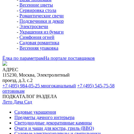
-
Весенние цветы
-
Сервировка стола
-
Романтические свечи
-
Подсвечники и декор
-
Электросвечи
-
Украшения из бумаги
-
Симфония огней
-
Садовая романтика
-
Весенняя упаковка
Ёлка по параметрам
На портале поставщиков
АДРЕС
115230, Москва, Электролитный
проезд, д.3, с.2
+7 (495) 984-05-25
многоканальный
+7 (495) 545-75-58
оптовикам
ПОДКАТАЛОГ РАЗДЕЛА
Лето Дача Сад
Садовые украшения
Предметы дачного интерьера
Светодиодные декоративные камины
Очаги и чаши для костра, гриль (BBQ)
Садовые электрогирлянды и светильники