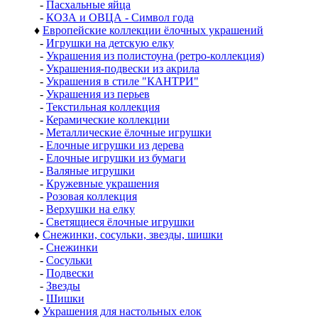
-
Пасхальные яйца
-
КОЗА и ОВЦА - Символ года
♦
Европейские коллекции ёлочных украшений
-
Игрушки на детскую елку
-
Украшения из полистоуна (ретро-коллекция)
-
Украшения-подвески из акрила
-
Украшения в стиле "КАНТРИ"
-
Украшения из перьев
-
Текстильная коллекция
-
Керамические коллекции
-
Металлические ёлочные игрушки
-
Елочные игрушки из дерева
-
Елочные игрушки из бумаги
-
Валяные игрушки
-
Кружевные украшения
-
Розовая коллекция
-
Верхушки на елку
-
Светящиеся ёлочные игрушки
♦
Снежинки, сосульки, звезды, шишки
-
Снежинки
-
Сосульки
-
Подвески
-
Звезды
-
Шишки
♦
Украшения для настольных елок