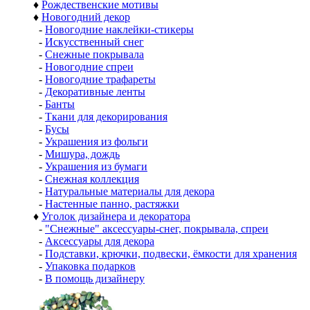
♦
Рождественские мотивы
♦
Новогодний декор
-
Новогодние наклейки-стикеры
-
Искусственный снег
-
Снежные покрывала
-
Новогодние спреи
-
Новогодние трафареты
-
Декоративные ленты
-
Банты
-
Ткани для декорирования
-
Бусы
-
Украшения из фольги
-
Мишура, дождь
-
Украшения из бумаги
-
Снежная коллекция
-
Натуральные материалы для декора
-
Настенные панно, растяжки
♦
Уголок дизайнера и декоратора
-
"Снежные" аксессуары-снег, покрывала, спреи
-
Аксессуары для декора
-
Подставки, крючки, подвески, ёмкости для хранения
-
Упаковка подарков
-
В помощь дизайнеру