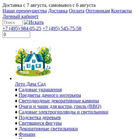
Доставка с
7 августа
, самовывоз с
6 августа
Наши преимущества
Доставка
Оплата
Оптовикам
Контакты
Личный кабинет
+7 (495) 984-05-25
+7 (495) 545-75-58
Лето Дача Сад
♦
Садовые украшения
♦
Предметы дачного интерьера
♦
Светодиодные декоративные камины
♦
Очаги и чаши для костра, гриль (BBQ)
♦
Садовые электрогирлянды и светильники
♦
Подсветка деревьев
♦
Светящиеся фигуры
♦
Декоративные светильники
♦
Фонари