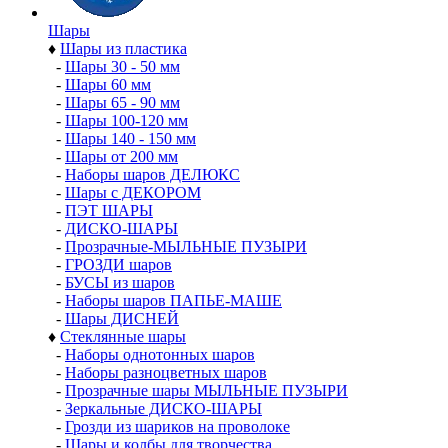
Шары
♦
Шары из пластика
-
Шары 30 - 50 мм
-
Шары 60 мм
-
Шары 65 - 90 мм
-
Шары 100-120 мм
-
Шары 140 - 150 мм
-
Шары от 200 мм
-
Наборы шаров ДЕЛЮКС
-
Шары с ДЕКОРОМ
-
ПЭТ ШАРЫ
-
ДИСКО-ШАРЫ
-
Прозрачные-МЫЛЬНЫЕ ПУЗЫРИ
-
ГРОЗДИ шаров
-
БУСЫ из шаров
-
Наборы шаров ПАПЬЕ-МАШЕ
-
Шары ДИСНЕЙ
♦
Стеклянные шары
-
Наборы однотонных шаров
-
Наборы разноцветных шаров
-
Прозрачные шары МЫЛЬНЫЕ ПУЗЫРИ
-
Зеркальные ДИСКО-ШАРЫ
-
Грозди из шариков на проволоке
-
Шары и колбы для творчества