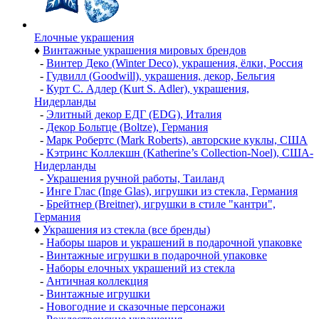
Елочные украшения
♦
Винтажные украшения мировых брендов
-
Винтер Деко (Winter Deco), украшения, ёлки, Россия
-
Гудвилл (Goodwill), украшения, декор, Бельгия
-
Курт С. Адлер (Kurt S. Adler), украшения,
Нидерланды
-
Элитный декор ЕДГ (EDG), Италия
-
Декор Больтце (Boltze), Германия
-
Марк Робертс (Mark Roberts), авторские куклы, США
-
Кэтринс Коллекшн (Katherine’s Collection-Noel), США-
Нидерланды
-
Украшения ручной работы, Таиланд
-
Инге Глас (Inge Glas), игрушки из стекла, Германия
-
Брейтнер (Breitner), игрушки в стиле "кантри",
Германия
♦
Украшения из стекла (все бренды)
-
Наборы шаров и украшений в подарочной упаковке
-
Винтажные игрушки в подарочной упаковке
-
Наборы елочных украшений из стекла
-
Античная коллекция
-
Винтажные игрушки
-
Новогодние и сказочные персонажи