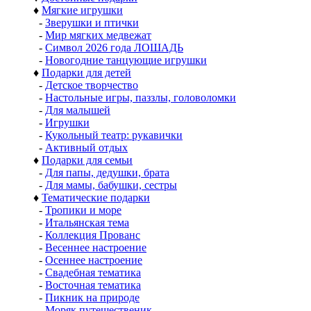
♦
Мягкие игрушки
-
Зверушки и птички
-
Мир мягких медвежат
-
Символ 2026 года ЛОШАДЬ
-
Новогодние танцующие игрушки
♦
Подарки для детей
-
Детское творчество
-
Настольные игры, паззлы, головоломки
-
Для малышей
-
Игрушки
-
Кукольный театр: рукавички
-
Активный отдых
♦
Подарки для семьи
-
Для папы, дедушки, брата
-
Для мамы, бабушки, сестры
♦
Тематические подарки
-
Тропики и море
-
Итальянская тема
-
Коллекция Прованс
-
Весеннее настроение
-
Осеннее настроение
-
Свадебная тематика
-
Восточная тематика
-
Пикник на природе
-
Моряк путешественик