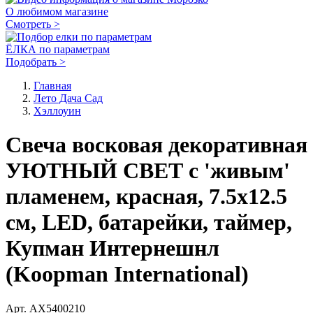
О любимом магазине
Смотреть >
ЁЛКА по параметрам
Подобрать >
Главная
Лето Дача Сад
Хэллоуин
Свеча восковая декоративная
УЮТНЫЙ СВЕТ с 'живым'
пламенем, красная, 7.5х12.5
см, LED, батарейки, таймер,
Купман Интернешнл
(Koopman International)
Арт.
AX5400210