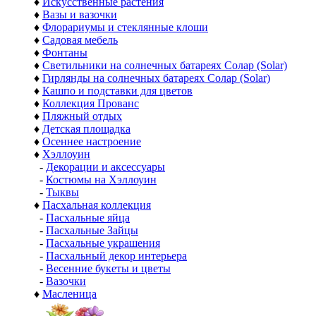
♦
Искусственные растения
♦
Вазы и вазочки
♦
Флорариумы и стеклянные клоши
♦
Садовая мебель
♦
Фонтаны
♦
Светильники на солнечных батареях Солар (Solar)
♦
Гирлянды на солнечных батареях Солар (Solar)
♦
Кашпо и подставки для цветов
♦
Коллекция Прованс
♦
Пляжный отдых
♦
Детская площадка
♦
Осеннее настроение
♦
Хэллоуин
-
Декорации и аксессуары
-
Костюмы на Хэллоуин
-
Тыквы
♦
Пасхальная коллекция
-
Пасхальные яйца
-
Пасхальные Зайцы
-
Пасхальные украшения
-
Пасхальный декор интерьера
-
Весенние букеты и цветы
-
Вазочки
♦
Масленица