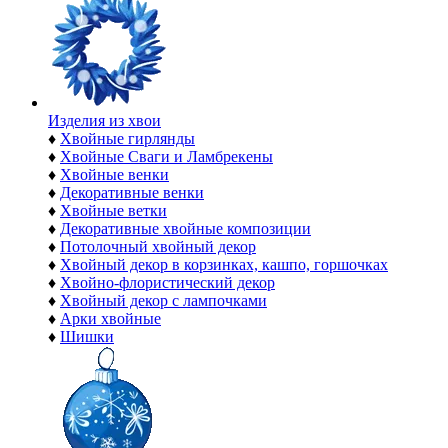
Изделия из хвои
♦
Хвойные гирлянды
♦
Хвойные Сваги и Ламбрекены
♦
Хвойные венки
♦
Декоративные венки
♦
Хвойные ветки
♦
Декоративные хвойные композиции
♦
Потолочный хвойный декор
♦
Хвойный декор в корзинках, кашпо, горшочках
♦
Хвойно-флористический декор
♦
Хвойный декор с лампочками
♦
Арки хвойные
♦
Шишки