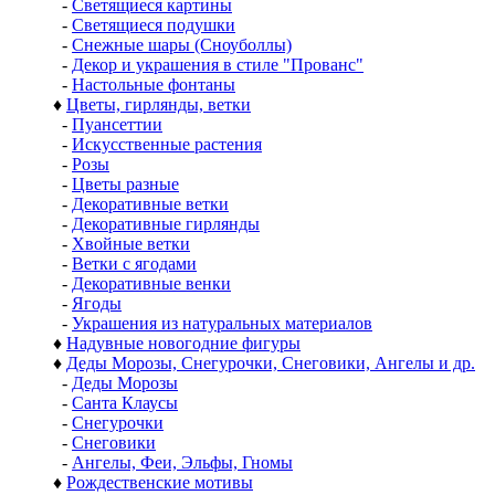
-
Светящиеся картины
-
Светящиеся подушки
-
Снежные шары (Сноуболлы)
-
Декор и украшения в стиле "Прованс"
-
Настольные фонтаны
♦
Цветы, гирлянды, ветки
-
Пуансеттии
-
Искусственные растения
-
Розы
-
Цветы разные
-
Декоративные ветки
-
Декоративные гирлянды
-
Хвойные ветки
-
Ветки с ягодами
-
Декоративные венки
-
Ягоды
-
Украшения из натуральных материалов
♦
Надувные новогодние фигуры
♦
Деды Морозы, Снегурочки, Снеговики, Ангелы и др.
-
Деды Морозы
-
Санта Клаусы
-
Снегурочки
-
Снеговики
-
Ангелы, Феи, Эльфы, Гномы
♦
Рождественские мотивы