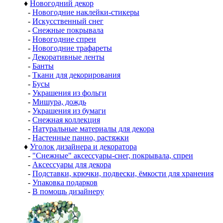
♦
Новогодний декор
-
Новогодние наклейки-стикеры
-
Искусственный снег
-
Снежные покрывала
-
Новогодние спреи
-
Новогодние трафареты
-
Декоративные ленты
-
Банты
-
Ткани для декорирования
-
Бусы
-
Украшения из фольги
-
Мишура, дождь
-
Украшения из бумаги
-
Снежная коллекция
-
Натуральные материалы для декора
-
Настенные панно, растяжки
♦
Уголок дизайнера и декоратора
-
"Снежные" аксессуары-снег, покрывала, спреи
-
Аксессуары для декора
-
Подставки, крючки, подвески, ёмкости для хранения
-
Упаковка подарков
-
В помощь дизайнеру