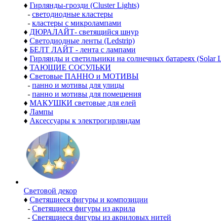
♦
Гирлянды-грозди (Cluster Lights)
-
светодиодные кластеры
-
кластеры с микролампами
♦
ДЮРАЛАЙТ- светящийся шнур
♦
Светодиодные ленты (Ledstrip)
♦
БЕЛТ ЛАЙТ - лента с лампами
♦
Гирлянды и светильники на солнечных батареях (Solar L
♦
ТАЮЩИЕ СОСУЛЬКИ
♦
Световые ПАННО и МОТИВЫ
-
панно и мотивы для улицы
-
панно и мотивы для помещения
♦
МАКУШКИ световые для елей
♦
Лампы
♦
Аксессуары к электрогирляндам
Световой декор
♦
Светящиеся фигуры и композиции
-
Светящиеся фигуры из акрила
-
Светящиеся фигуры из акриловых нитей