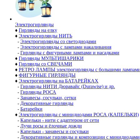
Электро­гирлянды
♦
Гирлянды на елку
♦
Электрогирлянды НИТЬ
-
Электрогирлянды со светодиодами
-
Электрогирлянды с лампами накаливания
-
Гирлянды с фигурными лампами и насадками
♦
Гирлянды МУЛЬТИШАРИКИ
♦
Гирлянды со СВЕЧАМИ
♦
РЕТРО ЛАМПЫ электрогирлянды с большими лампам
♦
ФИГУРНЫЕ ГИРЛЯНДЫ
♦
Электрогирлянды на БАТАРЕЙКАХ
-
Гирлянды НИТИ Дюравайс (Durawise) и др.
-
Гирлянды РОСА
-
Занавесы, сосульки, сетки
-
Декоративные гирлянды
-
Батарейки
♦
Электрогирлянды с минидиодами РОСА (КАПЕЛЬКИ)
-
Капельки - нити с адаптером от сети
-
Лучи росы и ёлочные дожди
-
Капельки - занавесы и сосульки
-
Декоративные гирлянды и композиции с минидиодами