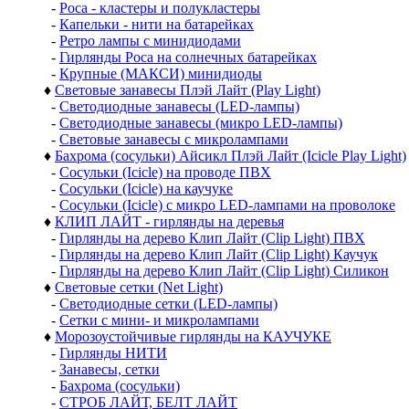
-
Роса - кластеры и полукластеры
-
Капельки - нити на батарейках
-
Ретро лампы с минидиодами
-
Гирлянды Роса на солнечных батарейках
-
Крупные (МАКСИ) минидиоды
♦
Световые занавесы Плэй Лайт (Play Light)
-
Светодиодные занавесы (LED-лампы)
-
Светодиодные занавесы (микро LED-лампы)
-
Световые занавесы с микролампами
♦
Бахрома (сосульки) Айсикл Плэй Лайт (Icicle Play Light)
-
Сосульки (Icicle) на проводе ПВХ
-
Сосульки (Icicle) на каучуке
-
Сосульки (Icicle) с микро LED-лампами на проволоке
♦
КЛИП ЛАЙТ - гирлянды на деревья
-
Гирлянды на дерево Клип Лайт (Clip Light) ПВХ
-
Гирлянды на дерево Клип Лайт (Clip Light) Каучук
-
Гирлянды на дерево Клип Лайт (Clip Light) Силикон
♦
Световые сетки (Net Light)
-
Светодиодные сетки (LED-лампы)
-
Сетки с мини- и микролампами
♦
Морозоустойчивые гирлянды на КАУЧУКЕ
-
Гирлянды НИТИ
-
Занавесы, сетки
-
Бахрома (сосульки)
-
СТРОБ ЛАЙТ, БЕЛТ ЛАЙТ