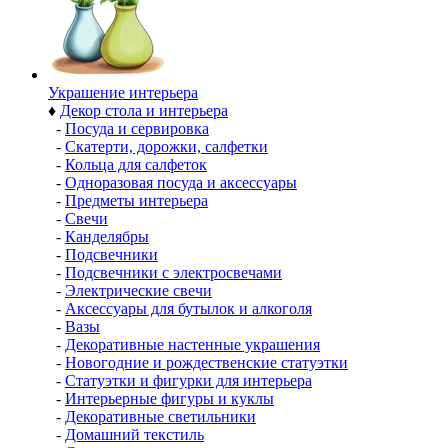
Украшение интерьера
♦
Декор стола и интерьера
-
Посуда и сервировка
-
Скатерти, дорожки, салфетки
-
Кольца для салфеток
-
Одноразовая посуда и аксессуары
-
Предметы интерьера
-
Свечи
-
Канделябры
-
Подсвечники
-
Подсвечники с электросвечами
-
Электрические свечи
-
Аксессуары для бутылок и алкоголя
-
Вазы
-
Декоративные настенные украшения
-
Новогодние и рождественские статуэтки
-
Статуэтки и фигурки для интерьера
-
Интерьерные фигуры и куклы
-
Декоративные светильники
-
Домашний текстиль