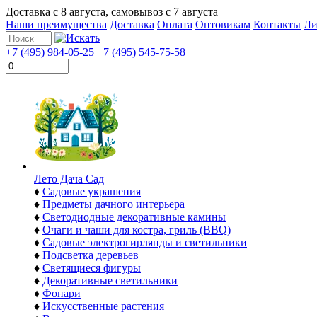
Доставка с
8 августа
, самовывоз с
7 августа
Наши преимущества
Доставка
Оплата
Оптовикам
Контакты
Ли
+7 (495) 984-05-25
+7 (495) 545-75-58
Лето Дача Сад
♦
Садовые украшения
♦
Предметы дачного интерьера
♦
Светодиодные декоративные камины
♦
Очаги и чаши для костра, гриль (BBQ)
♦
Садовые электрогирлянды и светильники
♦
Подсветка деревьев
♦
Светящиеся фигуры
♦
Декоративные светильники
♦
Фонари
♦
Искусственные растения