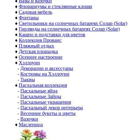
♦
Вазы и вазочки
♦
Флорариумы и стеклянные клоши
♦
Садовая мебель
♦
Фонтаны
♦
Светильники на солнечных батареях Солар (Solar)
♦
Гирлянды на солнечных батареях Солар (Solar)
♦
Кашпо и подставки для цветов
♦
Коллекция Прованс
♦
Пляжный отдых
♦
Детская площадка
♦
Осеннее настроение
♦
Хэллоуин
-
Декорации и аксессуары
-
Костюмы на Хэллоуин
-
Тыквы
♦
Пасхальная коллекция
-
Пасхальные яйца
-
Пасхальные Зайцы
-
Пасхальные украшения
-
Пасхальный декор интерьера
-
Весенние букеты и цветы
-
Вазочки
♦
Масленица