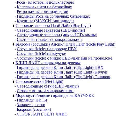
-
Роса - кластеры и полукластеры
-
Капельки - нити на батарейках
-
Ретро лампы с минидиодами
-
Гирлянды Роса на солнечных батарейках
-
Крупные (МАКСИ) минидиоды
♦
Световые занавесы Плэй Лайт (Play Light)
-
Светодиодные занавесы (LED-лампы)
-
Светодиодные занавесы (микро LED-лампы)
-
Световые занавесы с микролампами
♦
Бахрома (сосульки) Айсикл Плэй Лайт (Icicle Play Light)
-
Сосульки (Icicle) на проводе ПВХ
-
Сосульки (Icicle) на каучуке
-
Сосульки (Icicle) с микро LED-лампами на проволоке
♦
КЛИП ЛАЙТ - гирлянды на деревья
-
Гирлянды на дерево Клип Лайт (Clip Light) ПВХ
-
Гирлянды на дерево Клип Лайт (Clip Light) Каучук
-
Гирлянды на дерево Клип Лайт (Clip Light) Силикон
♦
Световые сетки (Net Light)
-
Светодиодные сетки (LED-лампы)
-
Сетки с мини- и микролампами
♦
Морозоустойчивые гирлянды на КАУЧУКЕ
-
Гирлянды НИТИ
-
Занавесы, сетки
-
Бахрома (сосульки)
-
СТРОБ ЛАЙТ, БЕЛТ ЛАЙТ