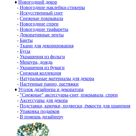
♦
Новогодний декор
-
Новогодние наклейки-стикеры
-
Искусственный снег
-
Снежные покрывала
-
Новогодние спреи
-
Новогодние трафареты
-
Декоративные ленты
-
Банты
-
Ткани для декорирования
-
Бусы
-
Украшения из фольги
-
Мишура, дождь
-
Украшения из бумаги
-
Снежная коллекция
-
Натуральные материалы для декора
-
Настенные панно, растяжки
♦
Уголок дизайнера и декоратора
-
"Снежные" аксессуары-снег, покрывала, спреи
-
Аксессуары для декора
-
Подставки, крючки, подвески, ёмкости для хранения
-
Упаковка подарков
-
В помощь дизайнеру