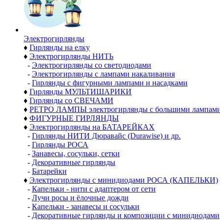
Электро­гирлянды
♦
Гирлянды на елку
♦
Электрогирлянды НИТЬ
-
Электрогирлянды со светодиодами
-
Электрогирлянды с лампами накаливания
-
Гирлянды с фигурными лампами и насадками
♦
Гирлянды МУЛЬТИШАРИКИ
♦
Гирлянды со СВЕЧАМИ
♦
РЕТРО ЛАМПЫ электрогирлянды с большими лампам
♦
ФИГУРНЫЕ ГИРЛЯНДЫ
♦
Электрогирлянды на БАТАРЕЙКАХ
-
Гирлянды НИТИ Дюравайс (Durawise) и др.
-
Гирлянды РОСА
-
Занавесы, сосульки, сетки
-
Декоративные гирлянды
-
Батарейки
♦
Электрогирлянды с минидиодами РОСА (КАПЕЛЬКИ)
-
Капельки - нити с адаптером от сети
-
Лучи росы и ёлочные дожди
-
Капельки - занавесы и сосульки
-
Декоративные гирлянды и композиции с минидиодами