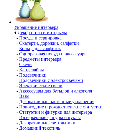
Украшение интерьера
♦
Декор стола и интерьера
-
Посуда и сервировка
-
Скатерти, дорожки, салфетки
-
Кольца для салфеток
-
Одноразовая посуда и аксессуары
-
Предметы интерьера
-
Свечи
-
Канделябры
-
Подсвечники
-
Подсвечники с электросвечами
-
Электрические свечи
-
Аксессуары для бутылок и алкоголя
-
Вазы
-
Декоративные настенные украшения
-
Новогодние и рождественские статуэтки
-
Статуэтки и фигурки для интерьера
-
Интерьерные фигуры и куклы
-
Декоративные светильники
-
Домашний текстиль