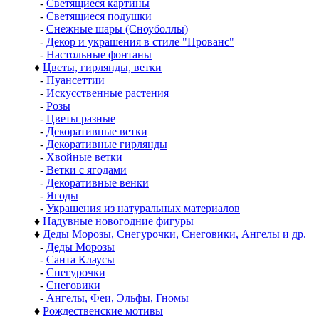
-
Светящиеся картины
-
Светящиеся подушки
-
Снежные шары (Сноуболлы)
-
Декор и украшения в стиле "Прованс"
-
Настольные фонтаны
♦
Цветы, гирлянды, ветки
-
Пуансеттии
-
Искусственные растения
-
Розы
-
Цветы разные
-
Декоративные ветки
-
Декоративные гирлянды
-
Хвойные ветки
-
Ветки с ягодами
-
Декоративные венки
-
Ягоды
-
Украшения из натуральных материалов
♦
Надувные новогодние фигуры
♦
Деды Морозы, Снегурочки, Снеговики, Ангелы и др.
-
Деды Морозы
-
Санта Клаусы
-
Снегурочки
-
Снеговики
-
Ангелы, Феи, Эльфы, Гномы
♦
Рождественские мотивы