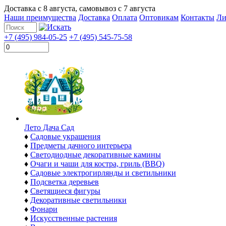
Доставка с
8 августа
, самовывоз с
7 августа
Наши преимущества
Доставка
Оплата
Оптовикам
Контакты
Ли
+7 (495) 984-05-25
+7 (495) 545-75-58
Лето Дача Сад
♦
Садовые украшения
♦
Предметы дачного интерьера
♦
Светодиодные декоративные камины
♦
Очаги и чаши для костра, гриль (BBQ)
♦
Садовые электрогирлянды и светильники
♦
Подсветка деревьев
♦
Светящиеся фигуры
♦
Декоративные светильники
♦
Фонари
♦
Искусственные растения