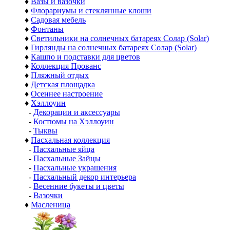
♦
Вазы и вазочки
♦
Флорариумы и стеклянные клоши
♦
Садовая мебель
♦
Фонтаны
♦
Светильники на солнечных батареях Солар (Solar)
♦
Гирлянды на солнечных батареях Солар (Solar)
♦
Кашпо и подставки для цветов
♦
Коллекция Прованс
♦
Пляжный отдых
♦
Детская площадка
♦
Осеннее настроение
♦
Хэллоуин
-
Декорации и аксессуары
-
Костюмы на Хэллоуин
-
Тыквы
♦
Пасхальная коллекция
-
Пасхальные яйца
-
Пасхальные Зайцы
-
Пасхальные украшения
-
Пасхальный декор интерьера
-
Весенние букеты и цветы
-
Вазочки
♦
Масленица