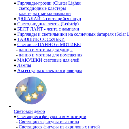
♦
Гирлянды-грозди (Cluster Lights)
-
светодиодные кластеры
-
кластеры с микролампами
♦
ДЮРАЛАЙТ- светящийся шнур
♦
Светодиодные ленты (Ledstrip)
♦
БЕЛТ ЛАЙТ - лента с лампами
♦
Гирлянды и светильники на солнечных батареях (Solar L
♦
ТАЮЩИЕ СОСУЛЬКИ
♦
Световые ПАННО и МОТИВЫ
-
панно и мотивы для улицы
-
панно и мотивы для помещения
♦
МАКУШКИ световые для елей
♦
Лампы
♦
Аксессуары к электрогирляндам
Световой декор
♦
Светящиеся фигуры и композиции
-
Светящиеся фигуры из акрила
-
Светящиеся фигуры из акриловых нитей