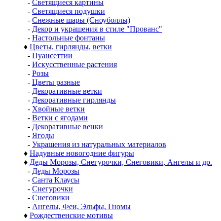
-
Светящиеся картины
-
Светящиеся подушки
-
Снежные шары (Сноуболлы)
-
Декор и украшения в стиле "Прованс"
-
Настольные фонтаны
♦
Цветы, гирлянды, ветки
-
Пуансеттии
-
Искусственные растения
-
Розы
-
Цветы разные
-
Декоративные ветки
-
Декоративные гирлянды
-
Хвойные ветки
-
Ветки с ягодами
-
Декоративные венки
-
Ягоды
-
Украшения из натуральных материалов
♦
Надувные новогодние фигуры
♦
Деды Морозы, Снегурочки, Снеговики, Ангелы и др.
-
Деды Морозы
-
Санта Клаусы
-
Снегурочки
-
Снеговики
-
Ангелы, Феи, Эльфы, Гномы
♦
Рождественские мотивы