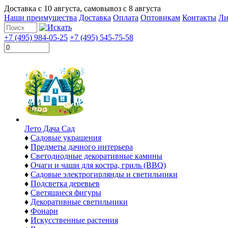
Доставка с
10 августа
, самовывоз с
8 августа
Наши преимущества
Доставка
Оплата
Оптовикам
Контакты
Ли
+7 (495) 984-05-25
+7 (495) 545-75-58
Лето Дача Сад
♦
Садовые украшения
♦
Предметы дачного интерьера
♦
Светодиодные декоративные камины
♦
Очаги и чаши для костра, гриль (BBQ)
♦
Садовые электрогирлянды и светильники
♦
Подсветка деревьев
♦
Светящиеся фигуры
♦
Декоративные светильники
♦
Фонари
♦
Искусственные растения