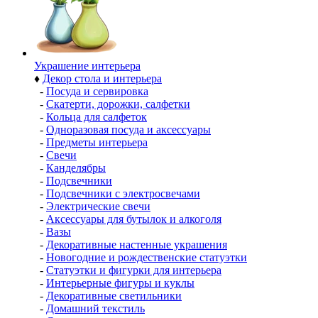
Украшение интерьера
♦
Декор стола и интерьера
-
Посуда и сервировка
-
Скатерти, дорожки, салфетки
-
Кольца для салфеток
-
Одноразовая посуда и аксессуары
-
Предметы интерьера
-
Свечи
-
Канделябры
-
Подсвечники
-
Подсвечники с электросвечами
-
Электрические свечи
-
Аксессуары для бутылок и алкоголя
-
Вазы
-
Декоративные настенные украшения
-
Новогодние и рождественские статуэтки
-
Статуэтки и фигурки для интерьера
-
Интерьерные фигуры и куклы
-
Декоративные светильники
-
Домашний текстиль