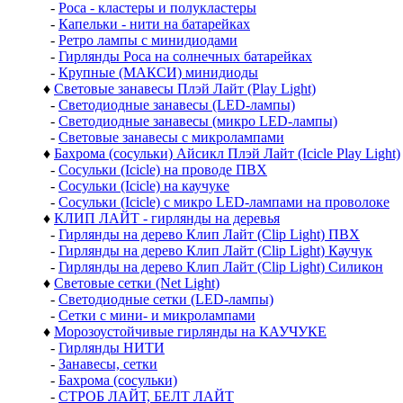
-
Роса - кластеры и полукластеры
-
Капельки - нити на батарейках
-
Ретро лампы с минидиодами
-
Гирлянды Роса на солнечных батарейках
-
Крупные (МАКСИ) минидиоды
♦
Световые занавесы Плэй Лайт (Play Light)
-
Светодиодные занавесы (LED-лампы)
-
Светодиодные занавесы (микро LED-лампы)
-
Световые занавесы с микролампами
♦
Бахрома (сосульки) Айсикл Плэй Лайт (Icicle Play Light)
-
Сосульки (Icicle) на проводе ПВХ
-
Сосульки (Icicle) на каучуке
-
Сосульки (Icicle) с микро LED-лампами на проволоке
♦
КЛИП ЛАЙТ - гирлянды на деревья
-
Гирлянды на дерево Клип Лайт (Clip Light) ПВХ
-
Гирлянды на дерево Клип Лайт (Clip Light) Каучук
-
Гирлянды на дерево Клип Лайт (Clip Light) Силикон
♦
Световые сетки (Net Light)
-
Светодиодные сетки (LED-лампы)
-
Сетки с мини- и микролампами
♦
Морозоустойчивые гирлянды на КАУЧУКЕ
-
Гирлянды НИТИ
-
Занавесы, сетки
-
Бахрома (сосульки)
-
СТРОБ ЛАЙТ, БЕЛТ ЛАЙТ