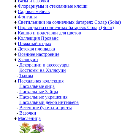
♦
Вазы и вазочки
♦
Флорариумы и стеклянные клоши
♦
Садовая мебель
♦
Фонтаны
♦
Светильники на солнечных батареях Солар (Solar)
♦
Гирлянды на солнечных батареях Солар (Solar)
♦
Кашпо и подставки для цветов
♦
Коллекция Прованс
♦
Пляжный отдых
♦
Детская площадка
♦
Осеннее настроение
♦
Хэллоуин
-
Декорации и аксессуары
-
Костюмы на Хэллоуин
-
Тыквы
♦
Пасхальная коллекция
-
Пасхальные яйца
-
Пасхальные Зайцы
-
Пасхальные украшения
-
Пасхальный декор интерьера
-
Весенние букеты и цветы
-
Вазочки
♦
Масленица