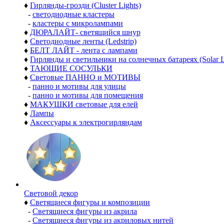
♦
Гирлянды-грозди (Cluster Lights)
-
светодиодные кластеры
-
кластеры с микролампами
♦
ДЮРАЛАЙТ- светящийся шнур
♦
Светодиодные ленты (Ledstrip)
♦
БЕЛТ ЛАЙТ - лента с лампами
♦
Гирлянды и светильники на солнечных батареях (Solar L
♦
ТАЮЩИЕ СОСУЛЬКИ
♦
Световые ПАННО и МОТИВЫ
-
панно и мотивы для улицы
-
панно и мотивы для помещения
♦
МАКУШКИ световые для елей
♦
Лампы
♦
Аксессуары к электрогирляндам
Световой декор
♦
Светящиеся фигуры и композиции
-
Светящиеся фигуры из акрила
-
Светящиеся фигуры из акриловых нитей