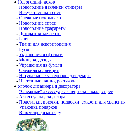
♦
Новогодний декор
-
Новогодние наклейки-стикеры
-
Искусственный снег
-
Снежные покрывала
-
Новогодние спреи
-
Новогодние трафареты
-
Декоративные ленты
-
Банты
-
Ткани для декорирования
-
Бусы
-
Украшения из фольги
-
Мишура, дождь
-
Украшения из бумаги
-
Снежная коллекция
-
Натуральные материалы для декора
-
Настенные панно, растяжки
♦
Уголок дизайнера и декоратора
-
"Снежные" аксессуары-снег, покрывала, спреи
-
Аксессуары для декора
-
Подставки, крючки, подвески, ёмкости для хранения
-
Упаковка подарков
-
В помощь дизайнеру