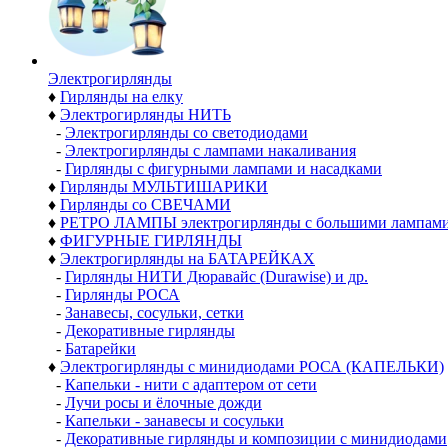
Электро­гирлянды
♦
Гирлянды на елку
♦
Электрогирлянды НИТЬ
-
Электрогирлянды со светодиодами
-
Электрогирлянды с лампами накаливания
-
Гирлянды с фигурными лампами и насадками
♦
Гирлянды МУЛЬТИШАРИКИ
♦
Гирлянды со СВЕЧАМИ
♦
РЕТРО ЛАМПЫ электрогирлянды с большими лампам
♦
ФИГУРНЫЕ ГИРЛЯНДЫ
♦
Электрогирлянды на БАТАРЕЙКАХ
-
Гирлянды НИТИ Дюравайс (Durawise) и др.
-
Гирлянды РОСА
-
Занавесы, сосульки, сетки
-
Декоративные гирлянды
-
Батарейки
♦
Электрогирлянды с минидиодами РОСА (КАПЕЛЬКИ)
-
Капельки - нити с адаптером от сети
-
Лучи росы и ёлочные дожди
-
Капельки - занавесы и сосульки
-
Декоративные гирлянды и композиции с минидиодами