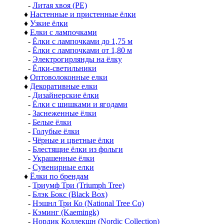
-
Литая хвоя (РЕ)
♦
Настенные и пристенные ёлки
♦
Узкие ёлки
♦
Елки с лампочками
-
Ёлки с лампочками до 1,75 м
-
Ёлки с лампочками от 1,80 м
-
Электрогирлянды на ёлку
-
Ёлки-светильники
♦
Оптоволоконные елки
♦
Декоративные елки
-
Дизайнерские ёлки
-
Ёлки с шишками и ягодами
-
Заснеженные ёлки
-
Белые ёлки
-
Голубые ёлки
-
Чёрные и цветные ёлки
-
Блестящие ёлки из фольги
-
Украшенные ёлки
-
Сувенирные елки
♦
Ёлки по брендам
-
Триумф Три (Triumph Tree)
-
Блэк Бокс (Black Box)
-
Нэшнл Три Ко (National Tree Co)
-
Кэминг (Kaemingk)
-
Нордик Коллекшн (Nordic Collection)