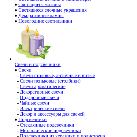
♦
Светящиеся мотивы
♦
Светящиеся елочные украшения
♦
Декоративные лампы
♦
Новогодние светильники
Свечи и подсвечники
♦
Свечи
-
Свечи столовые, античные и витые
-
Свечи пеньковые (столбики)
-
Свечи ароматические
-
Декоративные свечи
-
Подарочные свечи
-
Чайные свечи
-
Электрические свечи
-
Декор и аксессуары для свечей
♦
Подсвечники
-
Стеклянные подсвечники
-
Металлические подсвечники
-
Подсвечники из керамики и полистоуна