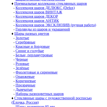
♦
Премиальные коллекции стеклянных шаров
-
Коллекция шаров ДЕЛЮКС (Delux)
-
Коллекция шаров ВИНТАЖ
-
Коллекция шаров ДЕКОР
-
Коллекция шаров АНТИК
-
Коллекция шаров ЭКСКЛЮЗИВ (ручная работа)
-
Гирлянды из шаров и украшений
♦
Шары разных цветов
-
Золотые
-
Серебряные
-
Красные и бордовые
-
Синие и голубые
-
Белые, перламутровые
-
Черные
-
Розовые
-
Зелёные
-
Фиолетовые и сиреневые
-
Оранжевые
-
Коричневые
-
Прозрачные
-
Дымчатые
-
Наборы разноцветных шаров
♦
Стеклянные шары с художественной росписью
(Ёлочка, Россия)
-
Шары диаметром 95 мм