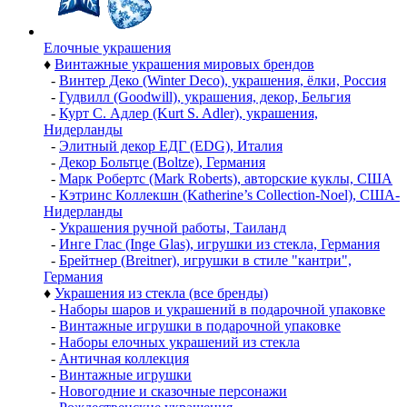
Елочные украшения
♦
Винтажные украшения мировых брендов
-
Винтер Деко (Winter Deco), украшения, ёлки, Россия
-
Гудвилл (Goodwill), украшения, декор, Бельгия
-
Курт С. Адлер (Kurt S. Adler), украшения,
Нидерланды
-
Элитный декор ЕДГ (EDG), Италия
-
Декор Больтце (Boltze), Германия
-
Марк Робертс (Mark Roberts), авторские куклы, США
-
Кэтринс Коллекшн (Katherine’s Collection-Noel), США-
Нидерланды
-
Украшения ручной работы, Таиланд
-
Инге Глас (Inge Glas), игрушки из стекла, Германия
-
Брейтнер (Breitner), игрушки в стиле "кантри",
Германия
♦
Украшения из стекла (все бренды)
-
Наборы шаров и украшений в подарочной упаковке
-
Винтажные игрушки в подарочной упаковке
-
Наборы елочных украшений из стекла
-
Античная коллекция
-
Винтажные игрушки
-
Новогодние и сказочные персонажи