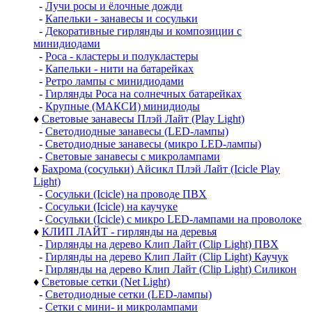
-
Лучи росы и ёлочные дожди
-
Капельки - занавесы и сосульки
-
Декоративные гирлянды и композиции с
минидиодами
-
Роса - кластеры и полукластеры
-
Капельки - нити на батарейках
-
Ретро лампы с минидиодами
-
Гирлянды Роса на солнечных батарейках
-
Крупные (МАКСИ) минидиоды
♦
Световые занавесы Плэй Лайт (Play Light)
-
Светодиодные занавесы (LED-лампы)
-
Светодиодные занавесы (микро LED-лампы)
-
Световые занавесы с микролампами
♦
Бахрома (сосульки) Айсикл Плэй Лайт (Icicle Play
Light)
-
Сосульки (Icicle) на проводе ПВХ
-
Сосульки (Icicle) на каучуке
-
Сосульки (Icicle) с микро LED-лампами на проволоке
♦
КЛИП ЛАЙТ - гирлянды на деревья
-
Гирлянды на дерево Клип Лайт (Clip Light) ПВХ
-
Гирлянды на дерево Клип Лайт (Clip Light) Каучук
-
Гирлянды на дерево Клип Лайт (Clip Light) Силикон
♦
Световые сетки (Net Light)
-
Светодиодные сетки (LED-лампы)
-
Сетки с мини- и микролампами