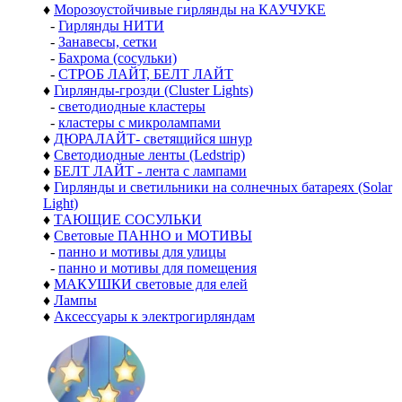
♦
Морозоустойчивые гирлянды на КАУЧУКЕ
-
Гирлянды НИТИ
-
Занавесы, сетки
-
Бахрома (сосульки)
-
СТРОБ ЛАЙТ, БЕЛТ ЛАЙТ
♦
Гирлянды-грозди (Cluster Lights)
-
светодиодные кластеры
-
кластеры с микролампами
♦
ДЮРАЛАЙТ- светящийся шнур
♦
Светодиодные ленты (Ledstrip)
♦
БЕЛТ ЛАЙТ - лента с лампами
♦
Гирлянды и светильники на солнечных батареях (Solar
Light)
♦
ТАЮЩИЕ СОСУЛЬКИ
♦
Световые ПАННО и МОТИВЫ
-
панно и мотивы для улицы
-
панно и мотивы для помещения
♦
МАКУШКИ световые для елей
♦
Лампы
♦
Аксессуары к электрогирляндам