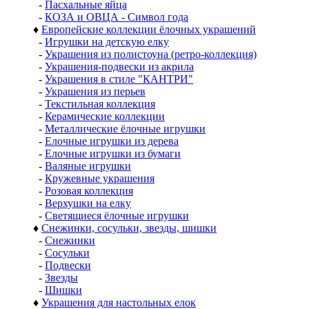
-
Пасхальные яйца
-
КОЗА и ОВЦА - Символ года
♦
Европейские коллекции ёлочных украшений
-
Игрушки на детскую елку
-
Украшения из полистоуна (ретро-коллекция)
-
Украшения-подвески из акрила
-
Украшения в стиле "КАНТРИ"
-
Украшения из перьев
-
Текстильная коллекция
-
Керамические коллекции
-
Металлические ёлочные игрушки
-
Елочные игрушки из дерева
-
Елочные игрушки из бумаги
-
Валяные игрушки
-
Кружевные украшения
-
Розовая коллекция
-
Верхушки на елку
-
Светящиеся ёлочные игрушки
♦
Снежинки, сосульки, звезды, шишки
-
Снежинки
-
Сосульки
-
Подвески
-
Звезды
-
Шишки
♦
Украшения для настольных елок