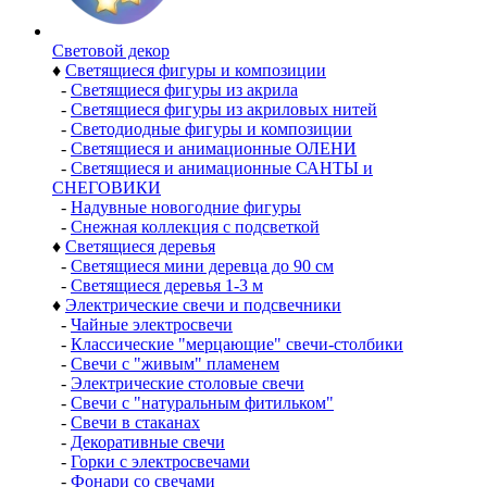
Световой декор
♦
Светящиеся фигуры и композиции
-
Светящиеся фигуры из акрила
-
Светящиеся фигуры из акриловых нитей
-
Светодиодные фигуры и композиции
-
Светящиеся и анимационные ОЛЕНИ
-
Светящиеся и анимационные САНТЫ и
СНЕГОВИКИ
-
Надувные новогодние фигуры
-
Снежная коллекция с подсветкой
♦
Светящиеся деревья
-
Светящиеся мини деревца до 90 см
-
Светящиеся деревья 1-3 м
♦
Электрические свечи и подсвечники
-
Чайные электросвечи
-
Классические "мерцающие" свечи-столбики
-
Свечи с "живым" пламенем
-
Электрические столовые свечи
-
Свечи с "натуральным фитильком"
-
Свечи в стаканах
-
Декоративные свечи
-
Горки с электросвечами
-
Фонари со свечами