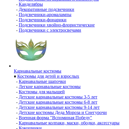
-
Канделябры
-
Декоративные подсвечники
-
Подсвечники-аромалампы
-
Подсвечники-фонарики
-
Подсвечники хвойно-флористические
-
Подсвечники с электросвечами
Карнавальные костюмы
♦
Костюмы для детей и взрослых
-
Карнавальные шапочки
-
Легкие карнавальные костюмы
-
Костюмы для малышей
-
Детские карнавальные костюмы 3-5 лет
-
Детские карнавальные костюмы 6-8 лет
-
Детские карнавальные костюмы 9-14 лет
-
Детские костюмы Деда Мороза и Снегурочи
-
Военная форма "Вспоминая Победу"
-
Карнавальные колпаки, маски, ободки, аксессуары
-
Кокошники