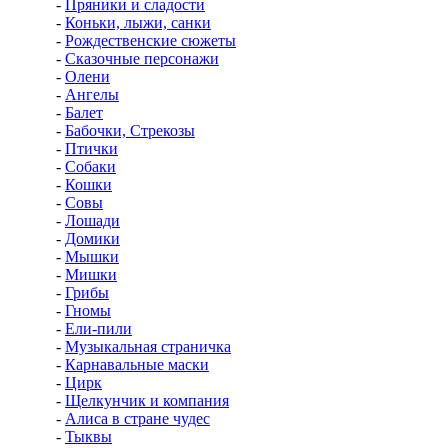
-
Пряники и сладости
-
Коньки, лыжи, санки
-
Рождественские сюжеты
-
Сказочные персонажи
-
Олени
-
Ангелы
-
Балет
-
Бабочки, Стрекозы
-
Птички
-
Собаки
-
Кошки
-
Совы
-
Лошади
-
Домики
-
Мышки
-
Мишки
-
Грибы
-
Гномы
-
Ели-пили
-
Музыкальная страничка
-
Карнавальные маски
-
Цирк
-
Щелкунчик и компания
-
Алиса в стране чудес
-
Тыквы