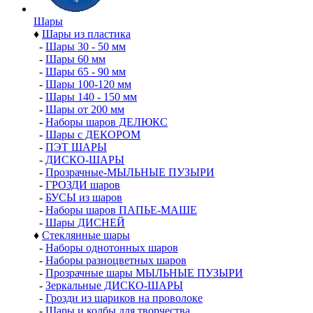
Шары
♦
Шары из пластика
-
Шары 30 - 50 мм
-
Шары 60 мм
-
Шары 65 - 90 мм
-
Шары 100-120 мм
-
Шары 140 - 150 мм
-
Шары от 200 мм
-
Наборы шаров ДЕЛЮКС
-
Шары с ДЕКОРОМ
-
ПЭТ ШАРЫ
-
ДИСКО-ШАРЫ
-
Прозрачные-МЫЛЬНЫЕ ПУЗЫРИ
-
ГРОЗДИ шаров
-
БУСЫ из шаров
-
Наборы шаров ПАПЬЕ-МАШЕ
-
Шары ДИСНЕЙ
♦
Стеклянные шары
-
Наборы однотонных шаров
-
Наборы разноцветных шаров
-
Прозрачные шары МЫЛЬНЫЕ ПУЗЫРИ
-
Зеркальные ДИСКО-ШАРЫ
-
Грозди из шариков на проволоке
-
Шары и колбы для творчества