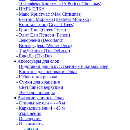
-
Э Перфект Кристмас (A Perfect Christmas)
-
ЦАРЬ ЁЛКА
-
Макс Кристмас (Max Christmas)
-
Беатрис Морозко (Beatrees Morozko)
-
Кристал Трис (Crystal Trees)
-
Грин Трис (Green Trees)
-
Элит Ели Пенери (Peneri)
-
Декорленд (Decorland)
-
Винтер Деко (Winter Deco)
-
ТриДеЛюкс (TreeDeLuxe)
-
ЁлкаДэ (ElkaDe)
♦
Аксессуары для ёлок
-
Подставки для искусственных и живых елей
-
Корзины для основания ёлки
-
Юбки и покрывала
-
Сумки для хранения
-
Светящиеся верхушки
-
Электрогирлянды
♦
Высокие уличные ёлки
-
Ствольные ели 4 - 45 м
-
Каркасные ели 4 - 45 м
-
Украшения
-
Освещение
-
Ограждения