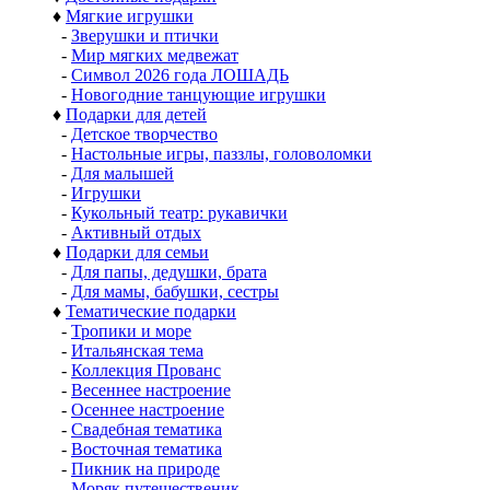
♦
Мягкие игрушки
-
Зверушки и птички
-
Мир мягких медвежат
-
Символ 2026 года ЛОШАДЬ
-
Новогодние танцующие игрушки
♦
Подарки для детей
-
Детское творчество
-
Настольные игры, паззлы, головоломки
-
Для малышей
-
Игрушки
-
Кукольный театр: рукавички
-
Активный отдых
♦
Подарки для семьи
-
Для папы, дедушки, брата
-
Для мамы, бабушки, сестры
♦
Тематические подарки
-
Тропики и море
-
Итальянская тема
-
Коллекция Прованс
-
Весеннее настроение
-
Осеннее настроение
-
Свадебная тематика
-
Восточная тематика
-
Пикник на природе
-
Моряк путешественик