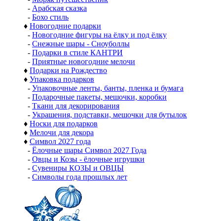
-
Арабская сказка
-
Бохо стиль
♦
Новогодние подарки
-
Новогодние фигуры на ёлку и под ёлку
-
Снежные шары - Сноуболлы
-
Подарки в стиле КАНТРИ
-
Приятные новогодние мелочи
♦
Подарки на Рождество
♦
Упаковка подарков
-
Упаковочные ленты, банты, пленка и бумага
-
Подарочные пакеты, мешочки, коробки
-
Ткани для декорирования
-
Украшения, подставки, мешочки для бутылок
♦
Носки для подарков
♦
Мелочи для декора
♦
Символ 2027 года
-
Ёлочные шары Символ 2027 Года
-
Овцы и Козы - ёлочные игрушки
-
Сувениры КОЗЫ и ОВЦЫ
-
Символы года прошлых лет