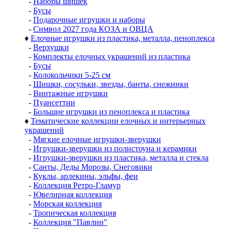
-
Наборы шишек
-
Бусы
-
Подарочные игрушки и наборы
-
Символ 2027 года КОЗА и ОВЦА
♦
Елочные игрушки из пластика, металла, пеноплекса
-
Верхушки
-
Комплекты елочных украшений из пластика
-
Бусы
-
Колокольчики 5-25 см
-
Шишки, сосульки, звезды, банты, снежинки
-
Винтажные игрушки
-
Пуансеттии
-
Большие игрушки из пеноплекса и пластика
♦
Тематические коллекции елочных и интерьерных
украшений
-
Мягкие елочные игрушки-зверушки
-
Игрушки-зверушки из полистоуна и керамики
-
Игрушки-зверушки из пластика, металла и стекла
-
Санты, Деды Морозы, Снеговики
-
Куклы, арлекины, эльфы, феи
-
Коллекция Ретро-Гламур
-
Ювелирная коллекция
-
Морская коллекция
-
Тропическая коллекция
-
Коллекция "Павлин"