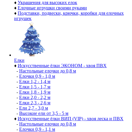
♦
Украшения для высоких елок
♦
Елочные игрушки своими руками
♦
Подставки, подвески, крючки, коробки для елочных
игрушек
Елки
♦
Искусственные ёлки ЭКОНОМ - хвоя ПВХ
-
Настольные елочки до 0,8 м
-
Елочки 0,9 - 1,0 м
-
Елки 1,2 - 1,4 м
-
Елки 1,5 - 1,7 м
-
Елки 1,8 - 1,9 м
-
Елки 2,0 - 2,2 м
-
Елки 2,3 - 2,6 м
-
Ели 2,7 - 3,0 м
-
Высокие ели от 3,5 - 5 м
♦
Искусственные ёлки ВИП (VIP) - хвоя леска и ПВХ
-
Настольные елочки до 0,8 м
-
Елочки 0,9 - 1,1 м