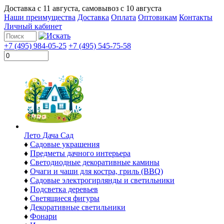
Доставка с
11 августа
, самовывоз с
10 августа
Наши преимущества
Доставка
Оплата
Оптовикам
Контакты
Личный кабинет
+7 (495) 984-05-25
+7 (495) 545-75-58
Лето Дача Сад
♦
Садовые украшения
♦
Предметы дачного интерьера
♦
Светодиодные декоративные камины
♦
Очаги и чаши для костра, гриль (BBQ)
♦
Садовые электрогирлянды и светильники
♦
Подсветка деревьев
♦
Светящиеся фигуры
♦
Декоративные светильники
♦
Фонари