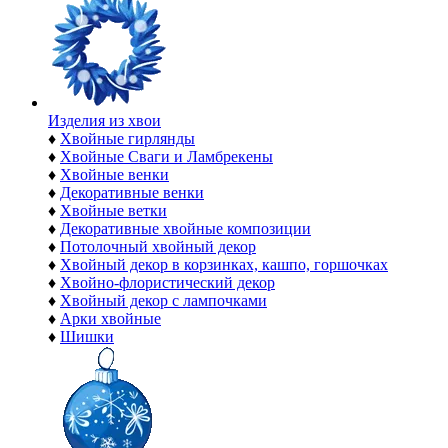
Изделия из хвои
♦
Хвойные гирлянды
♦
Хвойные Сваги и Ламбрекены
♦
Хвойные венки
♦
Декоративные венки
♦
Хвойные ветки
♦
Декоративные хвойные композиции
♦
Потолочный хвойный декор
♦
Хвойный декор в корзинках, кашпо, горшочках
♦
Хвойно-флористический декор
♦
Хвойный декор с лампочками
♦
Арки хвойные
♦
Шишки