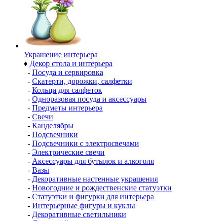
Украшение интерьера
♦
Декор стола и интерьера
-
Посуда и сервировка
-
Скатерти, дорожки, салфетки
-
Кольца для салфеток
-
Одноразовая посуда и аксессуары
-
Предметы интерьера
-
Свечи
-
Канделябры
-
Подсвечники
-
Подсвечники с электросвечами
-
Электрические свечи
-
Аксессуары для бутылок и алкоголя
-
Вазы
-
Декоративные настенные украшения
-
Новогодние и рождественские статуэтки
-
Статуэтки и фигурки для интерьера
-
Интерьерные фигуры и куклы
-
Декоративные светильники