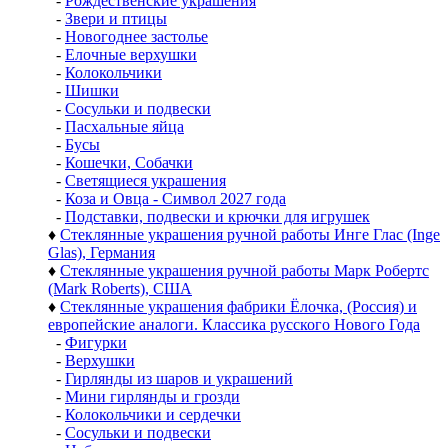
-
Рождественские украшения
-
Звери и птицы
-
Новогоднее застолье
-
Елочные верхушки
-
Колокольчики
-
Шишки
-
Сосульки и подвески
-
Пасхальные яйца
-
Бусы
-
Кошечки, Собачки
-
Светящиеся украшения
-
Коза и Овца - Символ 2027 года
-
Подставки, подвески и крючки для игрушек
♦
Стеклянные украшения ручной работы Инге Глас (Inge
Glas), Германия
♦
Стеклянные украшения ручной работы Марк Робертс
(Mark Roberts), США
♦
Стеклянные украшения фабрики Ёлочка, (Россия) и
европейские аналоги. Классика русского Нового Года
-
Фигурки
-
Верхушки
-
Гирлянды из шаров и украшений
-
Мини гирлянды и грозди
-
Колокольчики и сердечки
-
Сосульки и подвески