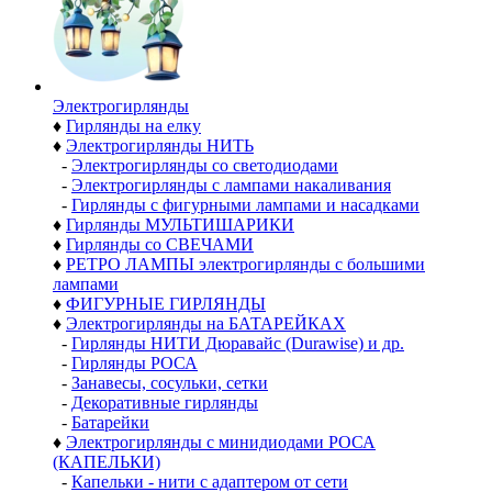
Электро­гирлянды
♦
Гирлянды на елку
♦
Электрогирлянды НИТЬ
-
Электрогирлянды со светодиодами
-
Электрогирлянды с лампами накаливания
-
Гирлянды с фигурными лампами и насадками
♦
Гирлянды МУЛЬТИШАРИКИ
♦
Гирлянды со СВЕЧАМИ
♦
РЕТРО ЛАМПЫ электрогирлянды с большими
лампами
♦
ФИГУРНЫЕ ГИРЛЯНДЫ
♦
Электрогирлянды на БАТАРЕЙКАХ
-
Гирлянды НИТИ Дюравайс (Durawise) и др.
-
Гирлянды РОСА
-
Занавесы, сосульки, сетки
-
Декоративные гирлянды
-
Батарейки
♦
Электрогирлянды с минидиодами РОСА
(КАПЕЛЬКИ)
-
Капельки - нити с адаптером от сети