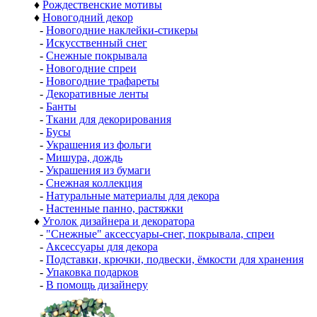
♦
Рождественские мотивы
♦
Новогодний декор
-
Новогодние наклейки-стикеры
-
Искусственный снег
-
Снежные покрывала
-
Новогодние спреи
-
Новогодние трафареты
-
Декоративные ленты
-
Банты
-
Ткани для декорирования
-
Бусы
-
Украшения из фольги
-
Мишура, дождь
-
Украшения из бумаги
-
Снежная коллекция
-
Натуральные материалы для декора
-
Настенные панно, растяжки
♦
Уголок дизайнера и декоратора
-
"Снежные" аксессуары-снег, покрывала, спреи
-
Аксессуары для декора
-
Подставки, крючки, подвески, ёмкости для хранения
-
Упаковка подарков
-
В помощь дизайнеру