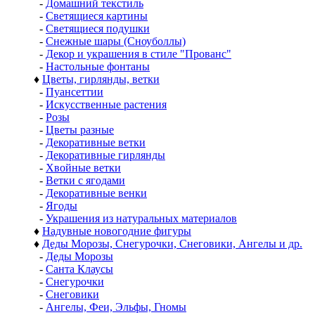
-
Домашний текстиль
-
Светящиеся картины
-
Светящиеся подушки
-
Снежные шары (Сноуболлы)
-
Декор и украшения в стиле "Прованс"
-
Настольные фонтаны
♦
Цветы, гирлянды, ветки
-
Пуансеттии
-
Искусственные растения
-
Розы
-
Цветы разные
-
Декоративные ветки
-
Декоративные гирлянды
-
Хвойные ветки
-
Ветки с ягодами
-
Декоративные венки
-
Ягоды
-
Украшения из натуральных материалов
♦
Надувные новогодние фигуры
♦
Деды Морозы, Снегурочки, Снеговики, Ангелы и др.
-
Деды Морозы
-
Санта Клаусы
-
Снегурочки
-
Снеговики
-
Ангелы, Феи, Эльфы, Гномы