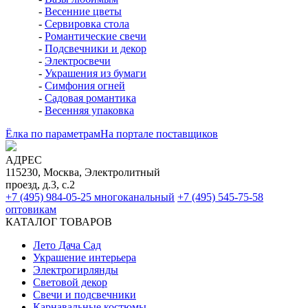
-
Весенние цветы
-
Сервировка стола
-
Романтические свечи
-
Подсвечники и декор
-
Электросвечи
-
Украшения из бумаги
-
Симфония огней
-
Садовая романтика
-
Весенняя упаковка
Ёлка по параметрам
На портале поставщиков
АДРЕС
115230, Москва, Электролитный
проезд, д.3, с.2
+7 (495) 984-05-25
многоканальный
+7 (495) 545-75-58
оптовикам
КАТАЛОГ ТОВАРОВ
Лето Дача Сад
Украшение интерьера
Электро­гирлянды
Световой декор
Свечи и подсвечники
Карнавальные костюмы