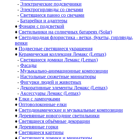
-
Электрические подсвечники
-
Электрогирлянды со свечами
-
Светящиеся панно со свечами
-
Батарейки и адаптеры
♦
Фонари с подсветкой
♦
Светильники на солнечных батареях (Solar)
♦
Светодиодная флористика - ветки, букеты, гирлянды,
венки
♦
Подвесные светящиеся украшения
♦
Керамическая коллекция Лемакс (Lemax)
-
Светящиеся домики Лемакс (Lemax)
-
Фасады
-
Музыкально-анимационные композиции
-
Настольные сюжетные миниатюры
-
Фигурки людей и животных
-
Декоративные элементы Лемакс (Lemax)
-
Аксессуары Лемакс (Lemax)
♦
Елки с лампочками
♦
Оптоволоконные елки
♦
Светодинамические и музыкальные композиции
♦
Деревянные новогодние светильники
♦
Светящиеся объёмные декорации
♦
Деревянные горки
♦
Светящиеся картины
♦
Светящиеся домики и миниатюры