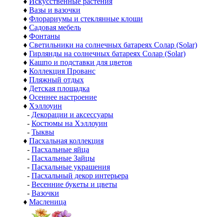
♦
Искусственные растения
♦
Вазы и вазочки
♦
Флорариумы и стеклянные клоши
♦
Садовая мебель
♦
Фонтаны
♦
Светильники на солнечных батареях Солар (Solar)
♦
Гирлянды на солнечных батареях Солар (Solar)
♦
Кашпо и подставки для цветов
♦
Коллекция Прованс
♦
Пляжный отдых
♦
Детская площадка
♦
Осеннее настроение
♦
Хэллоуин
-
Декорации и аксессуары
-
Костюмы на Хэллоуин
-
Тыквы
♦
Пасхальная коллекция
-
Пасхальные яйца
-
Пасхальные Зайцы
-
Пасхальные украшения
-
Пасхальный декор интерьера
-
Весенние букеты и цветы
-
Вазочки
♦
Масленица