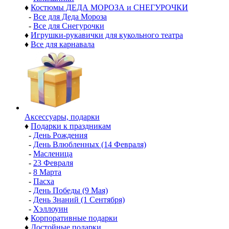
♦
Костюмы ДЕДА МОРОЗА и СНЕГУРОЧКИ
-
Все для Деда Мороза
-
Все для Снегурочки
♦
Игрушки-рукавички для кукольного театра
♦
Все для карнавала
Аксессуары, подарки
♦
Подарки к праздникам
-
День Рождения
-
День Влюбленных (14 Февраля)
-
Масленица
-
23 Февраля
-
8 Марта
-
Пасха
-
День Победы (9 Мая)
-
День Знаний (1 Сентября)
-
Хэллоуин
♦
Корпоративные подарки
♦
Достойные подарки