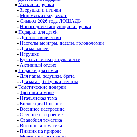
♦
Мягкие игрушки
-
Зверушки и птички
-
Мир мягких медвежат
-
Символ 2026 года ЛОШАДЬ
-
Новогодние танцующие игрушки
♦
Подарки для детей
-
Детское творчество
-
Настольные игры, паззлы, головоломки
-
Для малышей
-
Игрушки
-
Кукольный театр: рукавички
-
Активный отдых
♦
Подарки для семьи
-
Для папы, дедушки, брата
-
Для мамы, бабушки, сестры
♦
Тематические подарки
-
Тропики и море
-
Итальянская тема
-
Коллекция Прованс
-
Весеннее настроение
-
Осеннее настроение
-
Свадебная тематика
-
Восточная тематика
-
Пикник на природе
-
Моряк путешественик