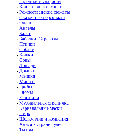
-
Пряники и сладости
-
Коньки, лыжи, санки
-
Рождественские сюжеты
-
Сказочные персонажи
-
Олени
-
Ангелы
-
Балет
-
Бабочки, Стрекозы
-
Птички
-
Собаки
-
Кошки
-
Совы
-
Лошади
-
Домики
-
Мышки
-
Мишки
-
Грибы
-
Гномы
-
Ели-пили
-
Музыкальная страничка
-
Карнавальные маски
-
Цирк
-
Щелкунчик и компания
-
Алиса в стране чудес
-
Тыквы