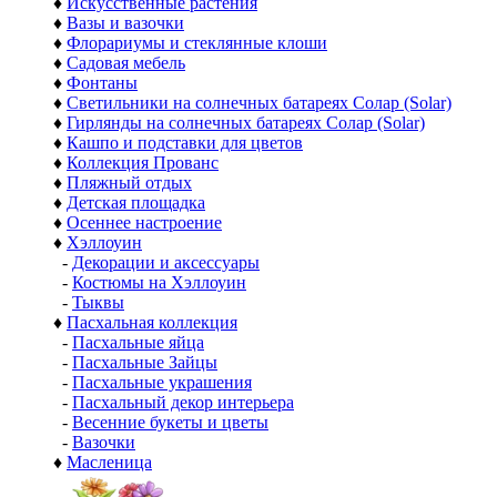
♦
Искусственные растения
♦
Вазы и вазочки
♦
Флорариумы и стеклянные клоши
♦
Садовая мебель
♦
Фонтаны
♦
Светильники на солнечных батареях Солар (Solar)
♦
Гирлянды на солнечных батареях Солар (Solar)
♦
Кашпо и подставки для цветов
♦
Коллекция Прованс
♦
Пляжный отдых
♦
Детская площадка
♦
Осеннее настроение
♦
Хэллоуин
-
Декорации и аксессуары
-
Костюмы на Хэллоуин
-
Тыквы
♦
Пасхальная коллекция
-
Пасхальные яйца
-
Пасхальные Зайцы
-
Пасхальные украшения
-
Пасхальный декор интерьера
-
Весенние букеты и цветы
-
Вазочки
♦
Масленица