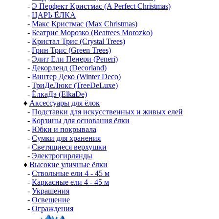
-
Э Перфект Кристмас (A Perfect Christmas)
-
ЦАРЬ ЁЛКА
-
Макс Кристмас (Max Christmas)
-
Беатрис Морозко (Beatrees Morozko)
-
Кристал Трис (Crystal Trees)
-
Грин Трис (Green Trees)
-
Элит Ели Пенери (Peneri)
-
Декорленд (Decorland)
-
Винтер Деко (Winter Deco)
-
ТриДеЛюкс (TreeDeLuxe)
-
ЁлкаДэ (ElkaDe)
♦
Аксессуары для ёлок
-
Подставки для искусственных и живых елей
-
Корзины для основания ёлки
-
Юбки и покрывала
-
Сумки для хранения
-
Светящиеся верхушки
-
Электрогирлянды
♦
Высокие уличные ёлки
-
Ствольные ели 4 - 45 м
-
Каркасные ели 4 - 45 м
-
Украшения
-
Освещение
-
Ограждения