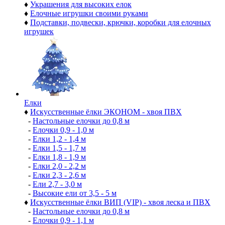
♦
Украшения для высоких елок
♦
Елочные игрушки своими руками
♦
Подставки, подвески, крючки, коробки для елочных
игрушек
Елки
♦
Искусственные ёлки ЭКОНОМ - хвоя ПВХ
-
Настольные елочки до 0,8 м
-
Елочки 0,9 - 1,0 м
-
Елки 1,2 - 1,4 м
-
Елки 1,5 - 1,7 м
-
Елки 1,8 - 1,9 м
-
Елки 2,0 - 2,2 м
-
Елки 2,3 - 2,6 м
-
Ели 2,7 - 3,0 м
-
Высокие ели от 3,5 - 5 м
♦
Искусственные ёлки ВИП (VIP) - хвоя леска и ПВХ
-
Настольные елочки до 0,8 м
-
Елочки 0,9 - 1,1 м