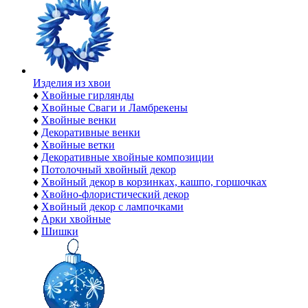
Изделия из хвои
♦
Хвойные гирлянды
♦
Хвойные Сваги и Ламбрекены
♦
Хвойные венки
♦
Декоративные венки
♦
Хвойные ветки
♦
Декоративные хвойные композиции
♦
Потолочный хвойный декор
♦
Хвойный декор в корзинках, кашпо, горшочках
♦
Хвойно-флористический декор
♦
Хвойный декор с лампочками
♦
Арки хвойные
♦
Шишки