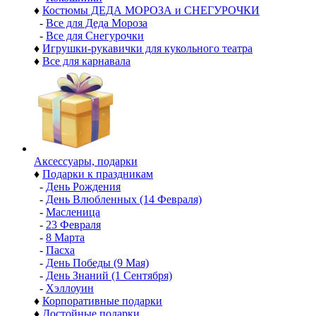
♦
Костюмы ДЕДА МОРОЗА и СНЕГУРОЧКИ
-
Все для Деда Мороза
-
Все для Снегурочки
♦
Игрушки-рукавички для кукольного театра
♦
Все для карнавала
Аксессуары, подарки
♦
Подарки к праздникам
-
День Рождения
-
День Влюбленных (14 Февраля)
-
Масленица
-
23 Февраля
-
8 Марта
-
Пасха
-
День Победы (9 Мая)
-
День Знаний (1 Сентября)
-
Хэллоуин
♦
Корпоративные подарки
♦
Достойные подарки