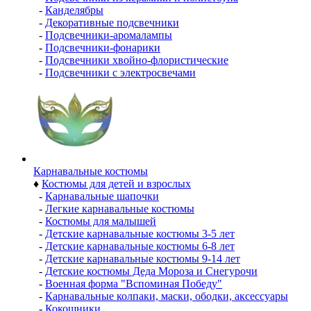
-
Канделябры
-
Декоративные подсвечники
-
Подсвечники-аромалампы
-
Подсвечники-фонарики
-
Подсвечники хвойно-флористические
-
Подсвечники с электросвечами
Карнавальные костюмы
♦
Костюмы для детей и взрослых
-
Карнавальные шапочки
-
Легкие карнавальные костюмы
-
Костюмы для малышей
-
Детские карнавальные костюмы 3-5 лет
-
Детские карнавальные костюмы 6-8 лет
-
Детские карнавальные костюмы 9-14 лет
-
Детские костюмы Деда Мороза и Снегурочи
-
Военная форма "Вспоминая Победу"
-
Карнавальные колпаки, маски, ободки, аксессуары
-
Кокошники