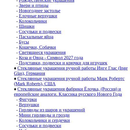
-
Рождественские украшения
-
Звери и птицы
-
Новогоднее застолье
-
Елочные верхушки
-
Колокольчики
-
Шишки
-
Сосульки и подвески
-
Пасхальные яйца
-
Бусы
-
Кошечки, Собачки
-
Светящиеся украшения
-
Коза и Овца - Символ 2027 года
-
Подставки, подвески и крючки для игрушек
♦
Стеклянные украшения ручной работы Инге Глас (Inge
Glas), Германия
♦
Стеклянные украшения ручной работы Марк Робертс
(Mark Roberts), США
♦
Стеклянные украшения фабрики Ёлочка, (Россия) и
европейские аналоги. Классика русского Нового Года
-
Фигурки
-
Верхушки
-
Гирлянды из шаров и украшений
-
Мини гирлянды и грозди
-
Колокольчики и сердечки
-
Сосульки и подвески