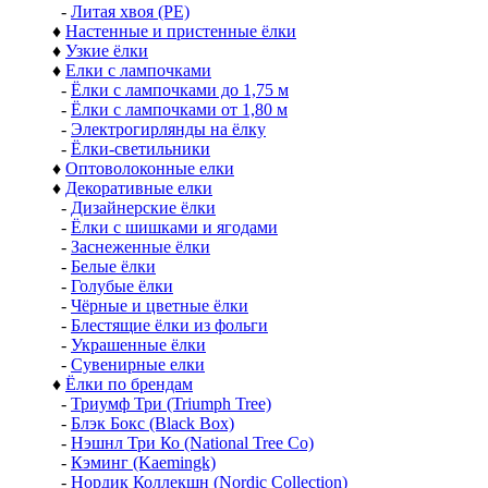
-
Литая хвоя (РЕ)
♦
Настенные и пристенные ёлки
♦
Узкие ёлки
♦
Елки с лампочками
-
Ёлки с лампочками до 1,75 м
-
Ёлки с лампочками от 1,80 м
-
Электрогирлянды на ёлку
-
Ёлки-светильники
♦
Оптоволоконные елки
♦
Декоративные елки
-
Дизайнерские ёлки
-
Ёлки с шишками и ягодами
-
Заснеженные ёлки
-
Белые ёлки
-
Голубые ёлки
-
Чёрные и цветные ёлки
-
Блестящие ёлки из фольги
-
Украшенные ёлки
-
Сувенирные елки
♦
Ёлки по брендам
-
Триумф Три (Triumph Tree)
-
Блэк Бокс (Black Box)
-
Нэшнл Три Ко (National Tree Co)
-
Кэминг (Kaemingk)
-
Нордик Коллекшн (Nordic Collection)