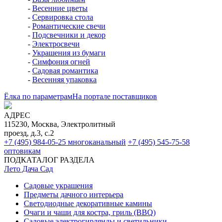
-
Весенние цветы
-
Сервировка стола
-
Романтические свечи
-
Подсвечники и декор
-
Электросвечи
-
Украшения из бумаги
-
Симфония огней
-
Садовая романтика
-
Весенняя упаковка
Ёлка по параметрам
На портале поставщиков
АДРЕС
115230, Москва, Электролитный
проезд, д.3, с.2
+7 (495) 984-05-25
многоканальный
+7 (495) 545-75-58
оптовикам
ПОДКАТАЛОГ РАЗДЕЛА
Лето Дача Сад
Садовые украшения
Предметы дачного интерьера
Светодиодные декоративные камины
Очаги и чаши для костра, гриль (BBQ)
Садовые электрогирлянды и светильники