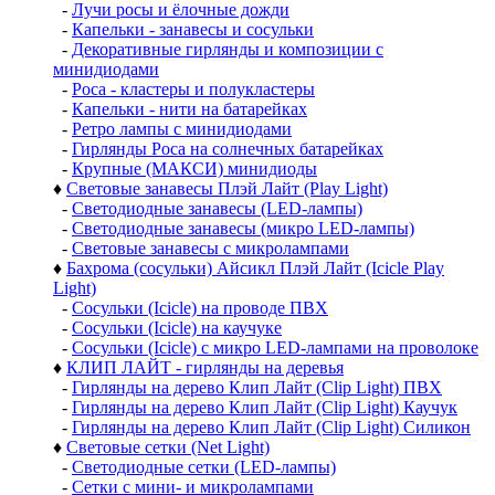
-
Лучи росы и ёлочные дожди
-
Капельки - занавесы и сосульки
-
Декоративные гирлянды и композиции с
минидиодами
-
Роса - кластеры и полукластеры
-
Капельки - нити на батарейках
-
Ретро лампы с минидиодами
-
Гирлянды Роса на солнечных батарейках
-
Крупные (МАКСИ) минидиоды
♦
Световые занавесы Плэй Лайт (Play Light)
-
Светодиодные занавесы (LED-лампы)
-
Светодиодные занавесы (микро LED-лампы)
-
Световые занавесы с микролампами
♦
Бахрома (сосульки) Айсикл Плэй Лайт (Icicle Play
Light)
-
Сосульки (Icicle) на проводе ПВХ
-
Сосульки (Icicle) на каучуке
-
Сосульки (Icicle) с микро LED-лампами на проволоке
♦
КЛИП ЛАЙТ - гирлянды на деревья
-
Гирлянды на дерево Клип Лайт (Clip Light) ПВХ
-
Гирлянды на дерево Клип Лайт (Clip Light) Каучук
-
Гирлянды на дерево Клип Лайт (Clip Light) Силикон
♦
Световые сетки (Net Light)
-
Светодиодные сетки (LED-лампы)
-
Сетки с мини- и микролампами