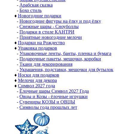
-
Арабская сказка
-
Бохо стиль
♦
Новогодние подарки
-
Новогодние фигуры на ёлку и под ёлку
-
Снежные шары - Сноуболлы
-
Подарки в стиле КАНТРИ
-
Приятные новогодние мелочи
♦
Подарки на Рождество
♦
Упаковка подарков
-
Упаковочные ленты, банты, пленка и бумага
-
Подарочные пакеты, мешочки, коробки
-
Ткани для декорирования
-
Украшения, подставки, мешочки для бутылок
♦
Носки для подарков
♦
Мелочи для декора
♦
Символ 2027 года
-
Ёлочные шары Символ 2027 Года
-
Овцы и Козы - ёлочные игрушки
-
Сувениры КОЗЫ и ОВЦЫ
-
Символы года прошлых лет