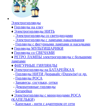
Электро­гирлянды
♦
Гирлянды на елку
♦
Электрогирлянды НИТЬ
-
Электрогирлянды со светодиодами
-
Электрогирлянды с лампами накаливания
-
Гирлянды с фигурными лампами и насадками
♦
Гирлянды МУЛЬТИШАРИКИ
♦
Гирлянды со СВЕЧАМИ
♦
РЕТРО ЛАМПЫ электрогирлянды с большими
лампами
♦
ФИГУРНЫЕ ГИРЛЯНДЫ
♦
Электрогирлянды на БАТАРЕЙКАХ
-
Гирлянды НИТИ Дюравайс (Durawise) и др.
-
Гирлянды РОСА
-
Занавесы, сосульки, сетки
-
Декоративные гирлянды
-
Батарейки
♦
Электрогирлянды с минидиодами РОСА
(КАПЕЛЬКИ)
-
Капельки - нити с адаптером от сети