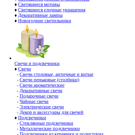
♦
Светящиеся мотивы
♦
Светящиеся елочные украшения
♦
Декоративные лампы
♦
Новогодние светильники
Свечи и подсвечники
♦
Свечи
-
Свечи столовые, античные и витые
-
Свечи пеньковые (столбики)
-
Свечи ароматические
-
Декоративные свечи
-
Подарочные свечи
-
Чайные свечи
-
Электрические свечи
-
Декор и аксессуары для свечей
♦
Подсвечники
-
Стеклянные подсвечники
-
Металлические подсвечники
-
Подсвечники из керамики и полистоуна