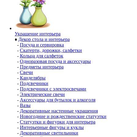
Украшение интерьера
♦
Декор стола и интерьера
-
Посуда и сервировка
-
Скатерти, дорожки, салфетки
-
Кольца для салфеток
-
Одноразовая посуда и аксессуары
-
Предметы интерьера
-
Свечи
-
Канделябры
-
Подсвечники
-
Подсвечники с электросвечами
-
Электрические свечи
-
Аксессуары для бутылок и алкоголя
-
Вазы
-
Декоративные настенные украшения
-
Новогодние и рождественские статуэтки
-
Статуэтки и фигурки для интерьера
-
Интерьерные фигуры и куклы
-
Декоративные светильники