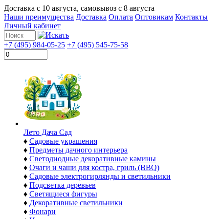
Доставка с
10 августа
, самовывоз с
8 августа
Наши преимущества
Доставка
Оплата
Оптовикам
Контакты
Личный кабинет
+7 (495) 984-05-25
+7 (495) 545-75-58
Лето Дача Сад
♦
Садовые украшения
♦
Предметы дачного интерьера
♦
Светодиодные декоративные камины
♦
Очаги и чаши для костра, гриль (BBQ)
♦
Садовые электрогирлянды и светильники
♦
Подсветка деревьев
♦
Светящиеся фигуры
♦
Декоративные светильники
♦
Фонари