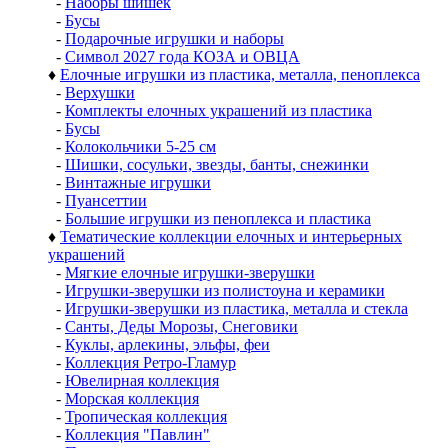
-
Наборы шишек
-
Бусы
-
Подарочные игрушки и наборы
-
Символ 2027 года КОЗА и ОВЦА
♦
Елочные игрушки из пластика, металла, пеноплекса
-
Верхушки
-
Комплекты елочных украшений из пластика
-
Бусы
-
Колокольчики 5-25 см
-
Шишки, сосульки, звезды, банты, снежинки
-
Винтажные игрушки
-
Пуансеттии
-
Большие игрушки из пеноплекса и пластика
♦
Тематические коллекции елочных и интерьерных
украшений
-
Мягкие елочные игрушки-зверушки
-
Игрушки-зверушки из полистоуна и керамики
-
Игрушки-зверушки из пластика, металла и стекла
-
Санты, Деды Морозы, Снеговики
-
Куклы, арлекины, эльфы, феи
-
Коллекция Ретро-Гламур
-
Ювелирная коллекция
-
Морская коллекция
-
Тропическая коллекция
-
Коллекция "Павлин"