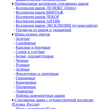
♦
Премиальные коллекции стеклянных шаров
-
Коллекция шаров ДЕЛЮКС (Delux)
-
Коллекция шаров ВИНТАЖ
-
Коллекция шаров ДЕКОР
-
Коллекция шаров АНТИК
-
Коллекция шаров ЭКСКЛЮЗИВ (ручная работа)
-
Гирлянды из шаров и украшений
♦
Шары разных цветов
-
Золотые
-
Серебряные
-
Красные и бордовые
-
Синие и голубые
-
Белые, перламутровые
-
Черные
-
Розовые
-
Зелёные
-
Фиолетовые и сиреневые
-
Оранжевые
-
Коричневые
-
Прозрачные
-
Дымчатые
-
Наборы разноцветных шаров
♦
Стеклянные шары с художественной росписью
(Ёлочка, Россия)
-
Шары диаметром 95 мм