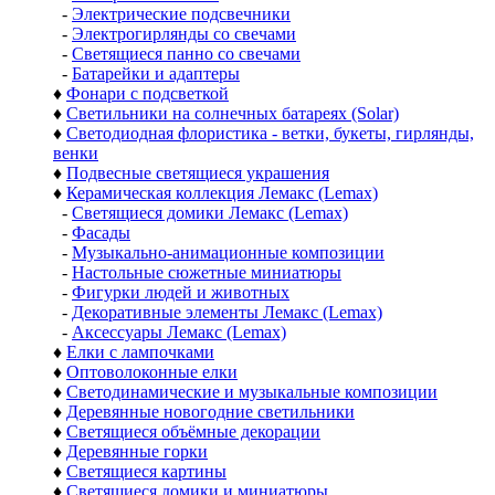
-
Электрические подсвечники
-
Электрогирлянды со свечами
-
Светящиеся панно со свечами
-
Батарейки и адаптеры
♦
Фонари с подсветкой
♦
Светильники на солнечных батареях (Solar)
♦
Светодиодная флористика - ветки, букеты, гирлянды,
венки
♦
Подвесные светящиеся украшения
♦
Керамическая коллекция Лемакс (Lemax)
-
Светящиеся домики Лемакс (Lemax)
-
Фасады
-
Музыкально-анимационные композиции
-
Настольные сюжетные миниатюры
-
Фигурки людей и животных
-
Декоративные элементы Лемакс (Lemax)
-
Аксессуары Лемакс (Lemax)
♦
Елки с лампочками
♦
Оптоволоконные елки
♦
Светодинамические и музыкальные композиции
♦
Деревянные новогодние светильники
♦
Светящиеся объёмные декорации
♦
Деревянные горки
♦
Светящиеся картины
♦
Светящиеся домики и миниатюры