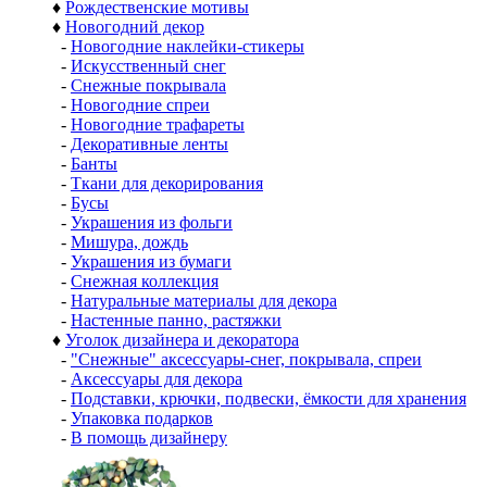
♦
Рождественские мотивы
♦
Новогодний декор
-
Новогодние наклейки-стикеры
-
Искусственный снег
-
Снежные покрывала
-
Новогодние спреи
-
Новогодние трафареты
-
Декоративные ленты
-
Банты
-
Ткани для декорирования
-
Бусы
-
Украшения из фольги
-
Мишура, дождь
-
Украшения из бумаги
-
Снежная коллекция
-
Натуральные материалы для декора
-
Настенные панно, растяжки
♦
Уголок дизайнера и декоратора
-
"Снежные" аксессуары-снег, покрывала, спреи
-
Аксессуары для декора
-
Подставки, крючки, подвески, ёмкости для хранения
-
Упаковка подарков
-
В помощь дизайнеру