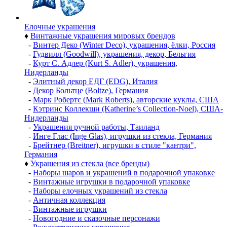
Елочные украшения
♦
Винтажные украшения мировых брендов
-
Винтер Деко (Winter Deco), украшения, ёлки, Россия
-
Гудвилл (Goodwill), украшения, декор, Бельгия
-
Курт С. Адлер (Kurt S. Adler), украшения,
Нидерланды
-
Элитный декор ЕДГ (EDG), Италия
-
Декор Больтце (Boltze), Германия
-
Марк Робертс (Mark Roberts), авторские куклы, США
-
Кэтринс Коллекшн (Katherine’s Collection-Noel), США-
Нидерланды
-
Украшения ручной работы, Таиланд
-
Инге Глас (Inge Glas), игрушки из стекла, Германия
-
Брейтнер (Breitner), игрушки в стиле "кантри",
Германия
♦
Украшения из стекла (все бренды)
-
Наборы шаров и украшений в подарочной упаковке
-
Винтажные игрушки в подарочной упаковке
-
Наборы елочных украшений из стекла
-
Античная коллекция
-
Винтажные игрушки
-
Новогодние и сказочные персонажи