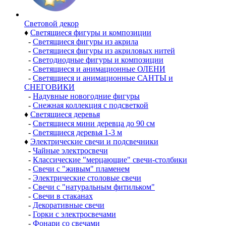
Световой декор
♦
Светящиеся фигуры и композиции
-
Светящиеся фигуры из акрила
-
Светящиеся фигуры из акриловых нитей
-
Светодиодные фигуры и композиции
-
Светящиеся и анимационные ОЛЕНИ
-
Светящиеся и анимационные САНТЫ и
СНЕГОВИКИ
-
Надувные новогодние фигуры
-
Снежная коллекция с подсветкой
♦
Светящиеся деревья
-
Светящиеся мини деревца до 90 см
-
Светящиеся деревья 1-3 м
♦
Электрические свечи и подсвечники
-
Чайные электросвечи
-
Классические "мерцающие" свечи-столбики
-
Свечи с "живым" пламенем
-
Электрические столовые свечи
-
Свечи с "натуральным фитильком"
-
Свечи в стаканах
-
Декоративные свечи
-
Горки с электросвечами
-
Фонари со свечами