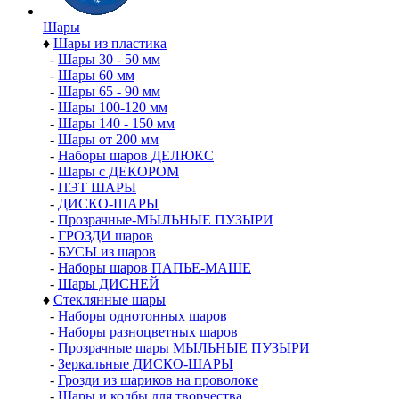
Шары
♦
Шары из пластика
-
Шары 30 - 50 мм
-
Шары 60 мм
-
Шары 65 - 90 мм
-
Шары 100-120 мм
-
Шары 140 - 150 мм
-
Шары от 200 мм
-
Наборы шаров ДЕЛЮКС
-
Шары с ДЕКОРОМ
-
ПЭТ ШАРЫ
-
ДИСКО-ШАРЫ
-
Прозрачные-МЫЛЬНЫЕ ПУЗЫРИ
-
ГРОЗДИ шаров
-
БУСЫ из шаров
-
Наборы шаров ПАПЬЕ-МАШЕ
-
Шары ДИСНЕЙ
♦
Стеклянные шары
-
Наборы однотонных шаров
-
Наборы разноцветных шаров
-
Прозрачные шары МЫЛЬНЫЕ ПУЗЫРИ
-
Зеркальные ДИСКО-ШАРЫ
-
Грозди из шариков на проволоке
-
Шары и колбы для творчества