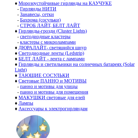
♦
Морозоустойчивые гирлянды на КАУЧУКЕ
-
Гирлянды НИТИ
-
Занавесы, сетки
-
Бахрома (сосульки)
-
СТРОБ ЛАЙТ, БЕЛТ ЛАЙТ
♦
Гирлянды-грозди (Cluster Lights)
-
светодиодные кластеры
-
кластеры с микролампами
♦
ДЮРАЛАЙТ- светящийся шнур
♦
Светодиодные ленты (Ledstrip)
♦
БЕЛТ ЛАЙТ - лента с лампами
♦
Гирлянды и светильники на солнечных батареях (Solar
Light)
♦
ТАЮЩИЕ СОСУЛЬКИ
♦
Световые ПАННО и МОТИВЫ
-
панно и мотивы для улицы
-
панно и мотивы для помещения
♦
МАКУШКИ световые для елей
♦
Лампы
♦
Аксессуары к электрогирляндам