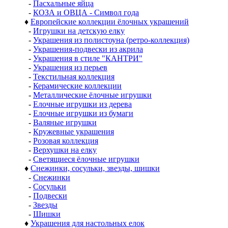
-
Пасхальные яйца
-
КОЗА и ОВЦА - Символ года
♦
Европейские коллекции ёлочных украшений
-
Игрушки на детскую елку
-
Украшения из полистоуна (ретро-коллекция)
-
Украшения-подвески из акрила
-
Украшения в стиле "КАНТРИ"
-
Украшения из перьев
-
Текстильная коллекция
-
Керамические коллекции
-
Металлические ёлочные игрушки
-
Елочные игрушки из дерева
-
Елочные игрушки из бумаги
-
Валяные игрушки
-
Кружевные украшения
-
Розовая коллекция
-
Верхушки на елку
-
Светящиеся ёлочные игрушки
♦
Снежинки, сосульки, звезды, шишки
-
Снежинки
-
Сосульки
-
Подвески
-
Звезды
-
Шишки
♦
Украшения для настольных елок