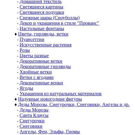
-
Домашний текстиль
-
Светящиеся картины
-
Светящиеся подушки
-
Снежные шары (Сноуболлы)
-
Декор и украшения в стиле "Прованс"
-
Настольные фонтаны
♦
Цветы, гирлянды, ветки
-
Пуансеттии
-
Искусственные растения
-
Розы
-
Цветы разные
-
Декоративные ветки
-
Декоративные гирлянды
-
Хвойные ветки
-
Ветки с ягодами
-
Декоративные венки
-
Ягоды
-
Украшения из натуральных материалов
♦
Надувные новогодние фигуры
♦
Деды Морозы, Снегурочки, Снеговики, Ангелы и др.
-
Деды Морозы
-
Санта Клаусы
-
Снегурочки
-
Снеговики
-
Ангелы, Феи, Эльфы, Гномы