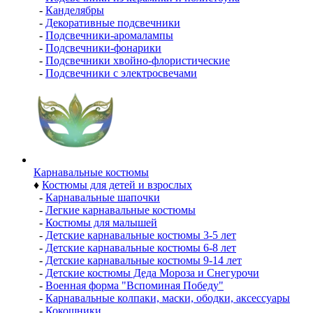
-
Канделябры
-
Декоративные подсвечники
-
Подсвечники-аромалампы
-
Подсвечники-фонарики
-
Подсвечники хвойно-флористические
-
Подсвечники с электросвечами
Карнавальные костюмы
♦
Костюмы для детей и взрослых
-
Карнавальные шапочки
-
Легкие карнавальные костюмы
-
Костюмы для малышей
-
Детские карнавальные костюмы 3-5 лет
-
Детские карнавальные костюмы 6-8 лет
-
Детские карнавальные костюмы 9-14 лет
-
Детские костюмы Деда Мороза и Снегурочи
-
Военная форма "Вспоминая Победу"
-
Карнавальные колпаки, маски, ободки, аксессуары
-
Кокошники