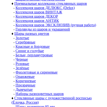
♦
Премиальные коллекции стеклянных шаров
-
Коллекция шаров ДЕЛЮКС (Delux)
-
Коллекция шаров ВИНТАЖ
-
Коллекция шаров ДЕКОР
-
Коллекция шаров АНТИК
-
Коллекция шаров ЭКСКЛЮЗИВ (ручная работа)
-
Гирлянды из шаров и украшений
♦
Шары разных цветов
-
Золотые
-
Серебряные
-
Красные и бордовые
-
Синие и голубые
-
Белые, перламутровые
-
Черные
-
Розовые
-
Зелёные
-
Фиолетовые и сиреневые
-
Оранжевые
-
Коричневые
-
Прозрачные
-
Дымчатые
-
Наборы разноцветных шаров
♦
Стеклянные шары с художественной росписью
(Ёлочка, Россия)
-
Шары диаметром 95 мм