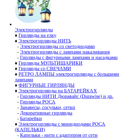
Электро­гирлянды
♦
Гирлянды на елку
♦
Электрогирлянды НИТЬ
-
Электрогирлянды со светодиодами
-
Электрогирлянды с лампами накаливания
-
Гирлянды с фигурными лампами и насадками
♦
Гирлянды МУЛЬТИШАРИКИ
♦
Гирлянды со СВЕЧАМИ
♦
РЕТРО ЛАМПЫ электрогирлянды с большими
лампами
♦
ФИГУРНЫЕ ГИРЛЯНДЫ
♦
Электрогирлянды на БАТАРЕЙКАХ
-
Гирлянды НИТИ Дюравайс (Durawise) и др.
-
Гирлянды РОСА
-
Занавесы, сосульки, сетки
-
Декоративные гирлянды
-
Батарейки
♦
Электрогирлянды с минидиодами РОСА
(КАПЕЛЬКИ)
-
Капельки - нити с адаптером от сети