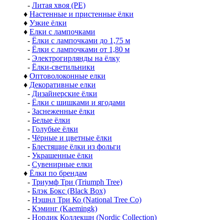
-
Литая хвоя (РЕ)
♦
Настенные и пристенные ёлки
♦
Узкие ёлки
♦
Елки с лампочками
-
Ёлки с лампочками до 1,75 м
-
Ёлки с лампочками от 1,80 м
-
Электрогирлянды на ёлку
-
Ёлки-светильники
♦
Оптоволоконные елки
♦
Декоративные елки
-
Дизайнерские ёлки
-
Ёлки с шишками и ягодами
-
Заснеженные ёлки
-
Белые ёлки
-
Голубые ёлки
-
Чёрные и цветные ёлки
-
Блестящие ёлки из фольги
-
Украшенные ёлки
-
Сувенирные елки
♦
Ёлки по брендам
-
Триумф Три (Triumph Tree)
-
Блэк Бокс (Black Box)
-
Нэшнл Три Ко (National Tree Co)
-
Кэминг (Kaemingk)
-
Нордик Коллекшн (Nordic Collection)