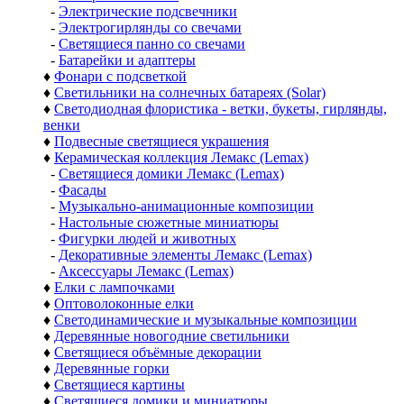
-
Электрические подсвечники
-
Электрогирлянды со свечами
-
Светящиеся панно со свечами
-
Батарейки и адаптеры
♦
Фонари с подсветкой
♦
Светильники на солнечных батареях (Solar)
♦
Светодиодная флористика - ветки, букеты, гирлянды,
венки
♦
Подвесные светящиеся украшения
♦
Керамическая коллекция Лемакс (Lemax)
-
Светящиеся домики Лемакс (Lemax)
-
Фасады
-
Музыкально-анимационные композиции
-
Настольные сюжетные миниатюры
-
Фигурки людей и животных
-
Декоративные элементы Лемакс (Lemax)
-
Аксессуары Лемакс (Lemax)
♦
Елки с лампочками
♦
Оптоволоконные елки
♦
Светодинамические и музыкальные композиции
♦
Деревянные новогодние светильники
♦
Светящиеся объёмные декорации
♦
Деревянные горки
♦
Светящиеся картины
♦
Светящиеся домики и миниатюры