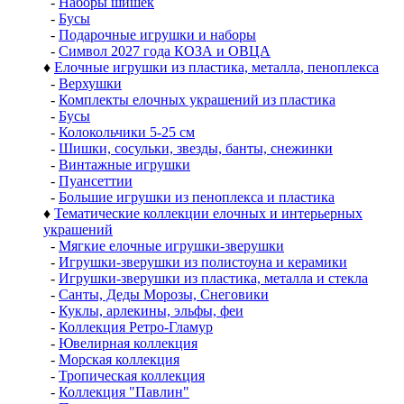
-
Наборы шишек
-
Бусы
-
Подарочные игрушки и наборы
-
Символ 2027 года КОЗА и ОВЦА
♦
Елочные игрушки из пластика, металла, пеноплекса
-
Верхушки
-
Комплекты елочных украшений из пластика
-
Бусы
-
Колокольчики 5-25 см
-
Шишки, сосульки, звезды, банты, снежинки
-
Винтажные игрушки
-
Пуансеттии
-
Большие игрушки из пеноплекса и пластика
♦
Тематические коллекции елочных и интерьерных
украшений
-
Мягкие елочные игрушки-зверушки
-
Игрушки-зверушки из полистоуна и керамики
-
Игрушки-зверушки из пластика, металла и стекла
-
Санты, Деды Морозы, Снеговики
-
Куклы, арлекины, эльфы, феи
-
Коллекция Ретро-Гламур
-
Ювелирная коллекция
-
Морская коллекция
-
Тропическая коллекция
-
Коллекция "Павлин"