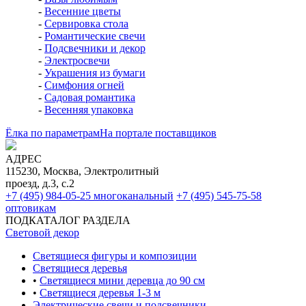
-
Весенние цветы
-
Сервировка стола
-
Романтические свечи
-
Подсвечники и декор
-
Электросвечи
-
Украшения из бумаги
-
Симфония огней
-
Садовая романтика
-
Весенняя упаковка
Ёлка по параметрам
На портале поставщиков
АДРЕС
115230, Москва, Электролитный
проезд, д.3, с.2
+7 (495) 984-05-25
многоканальный
+7 (495) 545-75-58
оптовикам
ПОДКАТАЛОГ РАЗДЕЛА
Световой декор
Светящиеся фигуры и композиции
Светящиеся деревья
•
Светящиеся мини деревца до 90 см
•
Светящиеся деревья 1-3 м
Электрические свечи и подсвечники