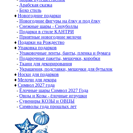
-
Арабская сказка
-
Бохо стиль
♦
Новогодние подарки
-
Новогодние фигуры на ёлку и под ёлку
-
Снежные шары - Сноуболлы
-
Подарки в стиле КАНТРИ
-
Приятные новогодние мелочи
♦
Подарки на Рождество
♦
Упаковка подарков
-
Упаковочные ленты, банты, пленка и бумага
-
Подарочные пакеты, мешочки, коробки
-
Ткани для декорирования
-
Украшения, подставки, мешочки для бутылок
♦
Носки для подарков
♦
Мелочи для декора
♦
Символ 2027 года
-
Ёлочные шары Символ 2027 Года
-
Овцы и Козы - ёлочные игрушки
-
Сувениры КОЗЫ и ОВЦЫ
-
Символы года прошлых лет