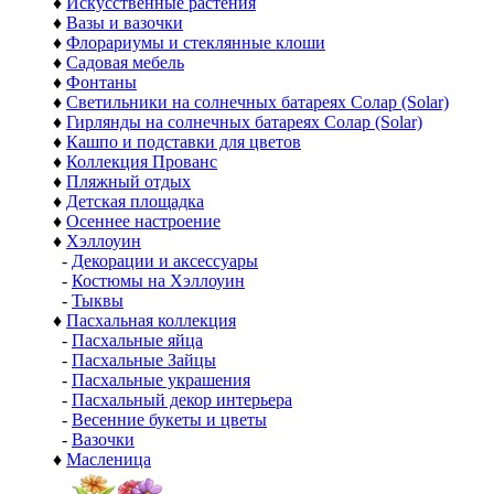
♦
Искусственные растения
♦
Вазы и вазочки
♦
Флорариумы и стеклянные клоши
♦
Садовая мебель
♦
Фонтаны
♦
Светильники на солнечных батареях Солар (Solar)
♦
Гирлянды на солнечных батареях Солар (Solar)
♦
Кашпо и подставки для цветов
♦
Коллекция Прованс
♦
Пляжный отдых
♦
Детская площадка
♦
Осеннее настроение
♦
Хэллоуин
-
Декорации и аксессуары
-
Костюмы на Хэллоуин
-
Тыквы
♦
Пасхальная коллекция
-
Пасхальные яйца
-
Пасхальные Зайцы
-
Пасхальные украшения
-
Пасхальный декор интерьера
-
Весенние букеты и цветы
-
Вазочки
♦
Масленица