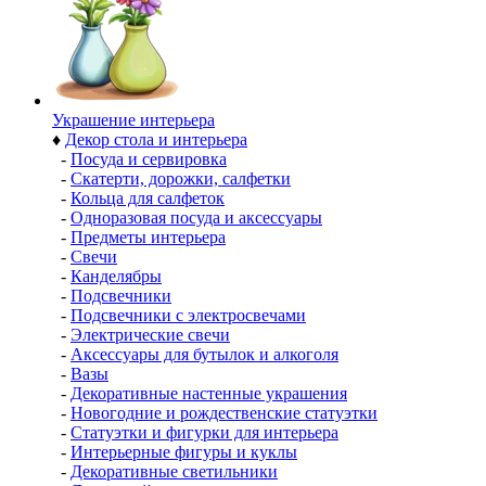
Украшение интерьера
♦
Декор стола и интерьера
-
Посуда и сервировка
-
Скатерти, дорожки, салфетки
-
Кольца для салфеток
-
Одноразовая посуда и аксессуары
-
Предметы интерьера
-
Свечи
-
Канделябры
-
Подсвечники
-
Подсвечники с электросвечами
-
Электрические свечи
-
Аксессуары для бутылок и алкоголя
-
Вазы
-
Декоративные настенные украшения
-
Новогодние и рождественские статуэтки
-
Статуэтки и фигурки для интерьера
-
Интерьерные фигуры и куклы
-
Декоративные светильники