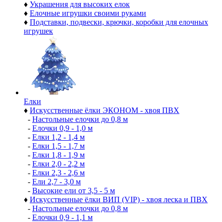
♦
Украшения для высоких елок
♦
Елочные игрушки своими руками
♦
Подставки, подвески, крючки, коробки для елочных
игрушек
Елки
♦
Искусственные ёлки ЭКОНОМ - хвоя ПВХ
-
Настольные елочки до 0,8 м
-
Елочки 0,9 - 1,0 м
-
Елки 1,2 - 1,4 м
-
Елки 1,5 - 1,7 м
-
Елки 1,8 - 1,9 м
-
Елки 2,0 - 2,2 м
-
Елки 2,3 - 2,6 м
-
Ели 2,7 - 3,0 м
-
Высокие ели от 3,5 - 5 м
♦
Искусственные ёлки ВИП (VIP) - хвоя леска и ПВХ
-
Настольные елочки до 0,8 м
-
Елочки 0,9 - 1,1 м