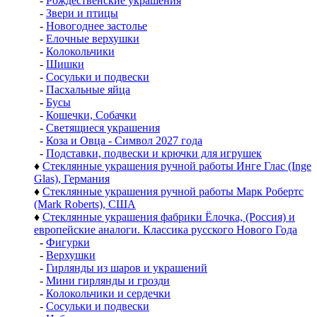
-
Рождественские украшения
-
Звери и птицы
-
Новогоднее застолье
-
Елочные верхушки
-
Колокольчики
-
Шишки
-
Сосульки и подвески
-
Пасхальные яйца
-
Бусы
-
Кошечки, Собачки
-
Светящиеся украшения
-
Коза и Овца - Символ 2027 года
-
Подставки, подвески и крючки для игрушек
♦
Стеклянные украшения ручной работы Инге Глас (Inge
Glas), Германия
♦
Стеклянные украшения ручной работы Марк Робертс
(Mark Roberts), США
♦
Стеклянные украшения фабрики Ёлочка, (Россия) и
европейские аналоги. Классика русского Нового Года
-
Фигурки
-
Верхушки
-
Гирлянды из шаров и украшений
-
Мини гирлянды и грозди
-
Колокольчики и сердечки
-
Сосульки и подвески