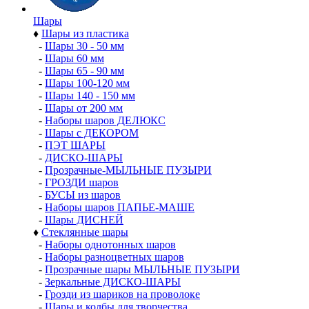
Шары
♦
Шары из пластика
-
Шары 30 - 50 мм
-
Шары 60 мм
-
Шары 65 - 90 мм
-
Шары 100-120 мм
-
Шары 140 - 150 мм
-
Шары от 200 мм
-
Наборы шаров ДЕЛЮКС
-
Шары с ДЕКОРОМ
-
ПЭТ ШАРЫ
-
ДИСКО-ШАРЫ
-
Прозрачные-МЫЛЬНЫЕ ПУЗЫРИ
-
ГРОЗДИ шаров
-
БУСЫ из шаров
-
Наборы шаров ПАПЬЕ-МАШЕ
-
Шары ДИСНЕЙ
♦
Стеклянные шары
-
Наборы однотонных шаров
-
Наборы разноцветных шаров
-
Прозрачные шары МЫЛЬНЫЕ ПУЗЫРИ
-
Зеркальные ДИСКО-ШАРЫ
-
Грозди из шариков на проволоке
-
Шары и колбы для творчества