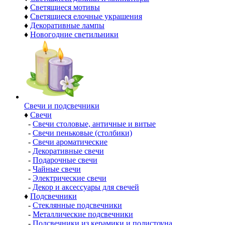
♦
Светящиеся мотивы
♦
Светящиеся елочные украшения
♦
Декоративные лампы
♦
Новогодние светильники
Свечи и подсвечники
♦
Свечи
-
Свечи столовые, античные и витые
-
Свечи пеньковые (столбики)
-
Свечи ароматические
-
Декоративные свечи
-
Подарочные свечи
-
Чайные свечи
-
Электрические свечи
-
Декор и аксессуары для свечей
♦
Подсвечники
-
Стеклянные подсвечники
-
Металлические подсвечники
-
Подсвечники из керамики и полистоуна