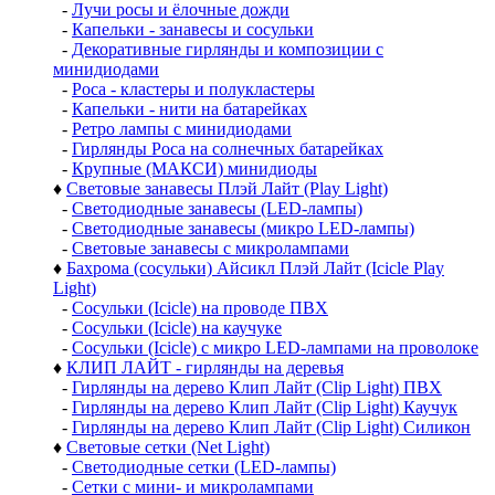
-
Лучи росы и ёлочные дожди
-
Капельки - занавесы и сосульки
-
Декоративные гирлянды и композиции с
минидиодами
-
Роса - кластеры и полукластеры
-
Капельки - нити на батарейках
-
Ретро лампы с минидиодами
-
Гирлянды Роса на солнечных батарейках
-
Крупные (МАКСИ) минидиоды
♦
Световые занавесы Плэй Лайт (Play Light)
-
Светодиодные занавесы (LED-лампы)
-
Светодиодные занавесы (микро LED-лампы)
-
Световые занавесы с микролампами
♦
Бахрома (сосульки) Айсикл Плэй Лайт (Icicle Play
Light)
-
Сосульки (Icicle) на проводе ПВХ
-
Сосульки (Icicle) на каучуке
-
Сосульки (Icicle) с микро LED-лампами на проволоке
♦
КЛИП ЛАЙТ - гирлянды на деревья
-
Гирлянды на дерево Клип Лайт (Clip Light) ПВХ
-
Гирлянды на дерево Клип Лайт (Clip Light) Каучук
-
Гирлянды на дерево Клип Лайт (Clip Light) Силикон
♦
Световые сетки (Net Light)
-
Светодиодные сетки (LED-лампы)
-
Сетки с мини- и микролампами