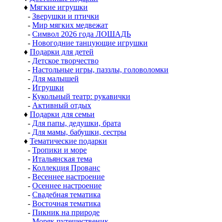
♦
Мягкие игрушки
-
Зверушки и птички
-
Мир мягких медвежат
-
Символ 2026 года ЛОШАДЬ
-
Новогодние танцующие игрушки
♦
Подарки для детей
-
Детское творчество
-
Настольные игры, паззлы, головоломки
-
Для малышей
-
Игрушки
-
Кукольный театр: рукавички
-
Активный отдых
♦
Подарки для семьи
-
Для папы, дедушки, брата
-
Для мамы, бабушки, сестры
♦
Тематические подарки
-
Тропики и море
-
Итальянская тема
-
Коллекция Прованс
-
Весеннее настроение
-
Осеннее настроение
-
Свадебная тематика
-
Восточная тематика
-
Пикник на природе
-
Моряк путешественик