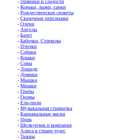
-
Пряники и сладости
-
Коньки, лыжи, санки
-
Рождественские сюжеты
-
Сказочные персонажи
-
Олени
-
Ангелы
-
Балет
-
Бабочки, Стрекозы
-
Птички
-
Собаки
-
Кошки
-
Совы
-
Лошади
-
Домики
-
Мышки
-
Мишки
-
Грибы
-
Гномы
-
Ели-пили
-
Музыкальная страничка
-
Карнавальные маски
-
Цирк
-
Щелкунчик и компания
-
Алиса в стране чудес
-
Тыквы