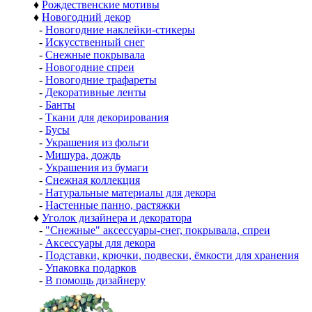
♦
Рождественские мотивы
♦
Новогодний декор
-
Новогодние наклейки-стикеры
-
Искусственный снег
-
Снежные покрывала
-
Новогодние спреи
-
Новогодние трафареты
-
Декоративные ленты
-
Банты
-
Ткани для декорирования
-
Бусы
-
Украшения из фольги
-
Мишура, дождь
-
Украшения из бумаги
-
Снежная коллекция
-
Натуральные материалы для декора
-
Настенные панно, растяжки
♦
Уголок дизайнера и декоратора
-
"Снежные" аксессуары-снег, покрывала, спреи
-
Аксессуары для декора
-
Подставки, крючки, подвески, ёмкости для хранения
-
Упаковка подарков
-
В помощь дизайнеру