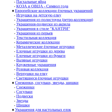
-
Пасхальные яйца
-
КОЗА и ОВЦА - Символ года
♦
Европейские коллекции ёлочных украшений
-
Игрушки на детскую елку
-
Украшения из полистоуна (ретро-коллекция)
-
Украшения-подвески из акрила
-
Украшения в стиле "КАНТРИ"
-
Украшения из перьев
-
Текстильная коллекция
-
Керамические коллекции
-
Металлические ёлочные игрушки
-
Елочные игрушки из дерева
-
Елочные игрушки из бумаги
-
Валяные игрушки
-
Кружевные украшения
-
Розовая коллекция
-
Верхушки на елку
-
Светящиеся ёлочные игрушки
♦
Снежинки, сосульки, звезды, шишки
-
Снежинки
-
Сосульки
-
Подвески
-
Звезды
-
Шишки
♦
Украшения для настольных елок