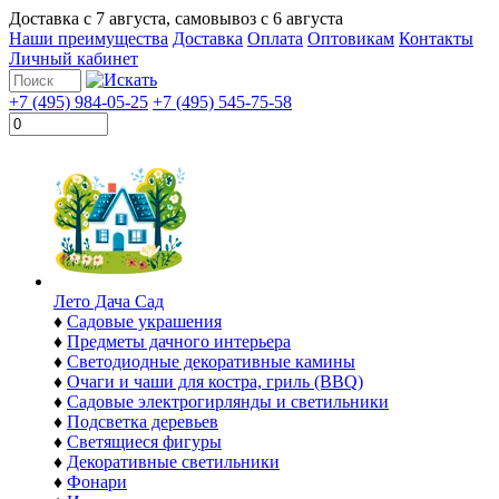
Доставка с
7 августа
, самовывоз с
6 августа
Наши преимущества
Доставка
Оплата
Оптовикам
Контакты
Личный кабинет
+7 (495) 984-05-25
+7 (495) 545-75-58
Лето Дача Сад
♦
Садовые украшения
♦
Предметы дачного интерьера
♦
Светодиодные декоративные камины
♦
Очаги и чаши для костра, гриль (BBQ)
♦
Садовые электрогирлянды и светильники
♦
Подсветка деревьев
♦
Светящиеся фигуры
♦
Декоративные светильники
♦
Фонари