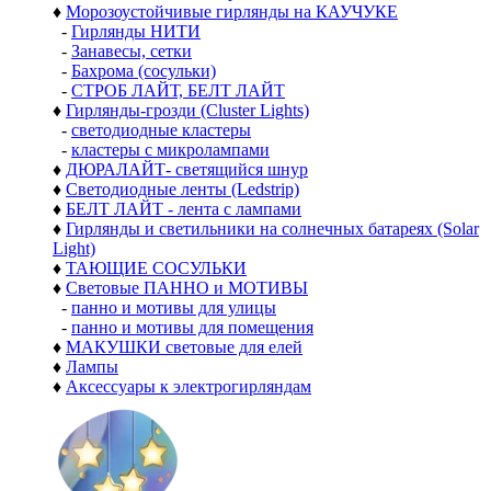
♦
Морозоустойчивые гирлянды на КАУЧУКЕ
-
Гирлянды НИТИ
-
Занавесы, сетки
-
Бахрома (сосульки)
-
СТРОБ ЛАЙТ, БЕЛТ ЛАЙТ
♦
Гирлянды-грозди (Cluster Lights)
-
светодиодные кластеры
-
кластеры с микролампами
♦
ДЮРАЛАЙТ- светящийся шнур
♦
Светодиодные ленты (Ledstrip)
♦
БЕЛТ ЛАЙТ - лента с лампами
♦
Гирлянды и светильники на солнечных батареях (Solar
Light)
♦
ТАЮЩИЕ СОСУЛЬКИ
♦
Световые ПАННО и МОТИВЫ
-
панно и мотивы для улицы
-
панно и мотивы для помещения
♦
МАКУШКИ световые для елей
♦
Лампы
♦
Аксессуары к электрогирляндам