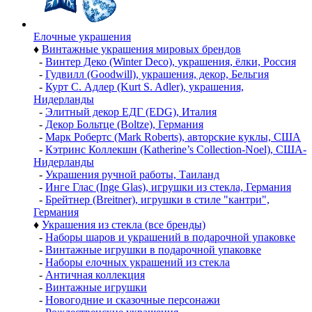
Елочные украшения
♦
Винтажные украшения мировых брендов
-
Винтер Деко (Winter Deco), украшения, ёлки, Россия
-
Гудвилл (Goodwill), украшения, декор, Бельгия
-
Курт С. Адлер (Kurt S. Adler), украшения,
Нидерланды
-
Элитный декор ЕДГ (EDG), Италия
-
Декор Больтце (Boltze), Германия
-
Марк Робертс (Mark Roberts), авторские куклы, США
-
Кэтринс Коллекшн (Katherine’s Collection-Noel), США-
Нидерланды
-
Украшения ручной работы, Таиланд
-
Инге Глас (Inge Glas), игрушки из стекла, Германия
-
Брейтнер (Breitner), игрушки в стиле "кантри",
Германия
♦
Украшения из стекла (все бренды)
-
Наборы шаров и украшений в подарочной упаковке
-
Винтажные игрушки в подарочной упаковке
-
Наборы елочных украшений из стекла
-
Античная коллекция
-
Винтажные игрушки
-
Новогодние и сказочные персонажи