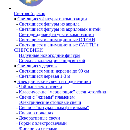
Световой декор
♦
Светящиеся фигуры и композиции
-
Светящиеся фигуры из акрила
-
Светящиеся фигуры из акриловых нитей
-
Светодиодные фигуры и композиции
-
Светящиеся и анимационные ОЛЕНИ
-
Светящиеся и анимационные САНТЫ и
СНЕГОВИКИ
-
Надувные новогодние фигуры
-
Снежная коллекция с подсветкой
♦
Светящиеся деревья
-
Светящиеся мини деревца до 90 см
-
Светящиеся деревья 1-3 м
♦
Электрические свечи и подсвечники
-
Чайные электросвечи
-
Классические "мерцающие" свечи-столбики
-
Свечи с "живым" пламенем
-
Электрические столовые свечи
-
Свечи с "натуральным фитильком"
-
Свечи в стаканах
-
Декоративные свечи
-
Горки с электросвечами
-
Фонари со свечами