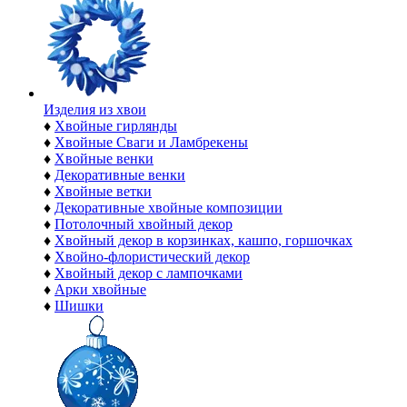
Изделия из хвои
♦
Хвойные гирлянды
♦
Хвойные Сваги и Ламбрекены
♦
Хвойные венки
♦
Декоративные венки
♦
Хвойные ветки
♦
Декоративные хвойные композиции
♦
Потолочный хвойный декор
♦
Хвойный декор в корзинках, кашпо, горшочках
♦
Хвойно-флористический декор
♦
Хвойный декор с лампочками
♦
Арки хвойные
♦
Шишки