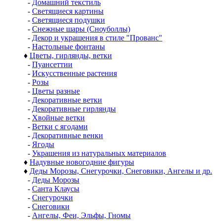
-
Домашний текстиль
-
Светящиеся картины
-
Светящиеся подушки
-
Снежные шары (Сноуболлы)
-
Декор и украшения в стиле "Прованс"
-
Настольные фонтаны
♦
Цветы, гирлянды, ветки
-
Пуансеттии
-
Искусственные растения
-
Розы
-
Цветы разные
-
Декоративные ветки
-
Декоративные гирлянды
-
Хвойные ветки
-
Ветки с ягодами
-
Декоративные венки
-
Ягоды
-
Украшения из натуральных материалов
♦
Надувные новогодние фигуры
♦
Деды Морозы, Снегурочки, Снеговики, Ангелы и др.
-
Деды Морозы
-
Санта Клаусы
-
Снегурочки
-
Снеговики
-
Ангелы, Феи, Эльфы, Гномы