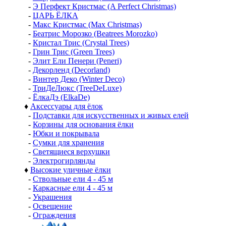
-
Э Перфект Кристмас (A Perfect Christmas)
-
ЦАРЬ ЁЛКА
-
Макс Кристмас (Max Christmas)
-
Беатрис Морозко (Beatrees Morozko)
-
Кристал Трис (Crystal Trees)
-
Грин Трис (Green Trees)
-
Элит Ели Пенери (Peneri)
-
Декорленд (Decorland)
-
Винтер Деко (Winter Deco)
-
ТриДеЛюкс (TreeDeLuxe)
-
ЁлкаДэ (ElkaDe)
♦
Аксессуары для ёлок
-
Подставки для искусственных и живых елей
-
Корзины для основания ёлки
-
Юбки и покрывала
-
Сумки для хранения
-
Светящиеся верхушки
-
Электрогирлянды
♦
Высокие уличные ёлки
-
Ствольные ели 4 - 45 м
-
Каркасные ели 4 - 45 м
-
Украшения
-
Освещение
-
Ограждения