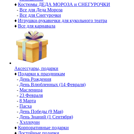
♦
Костюмы ДЕДА МОРОЗА и СНЕГУРОЧКИ
-
Все для Деда Мороза
-
Все для Снегурочки
♦
Игрушки-рукавички для кукольного театра
♦
Все для карнавала
Аксессуары, подарки
♦
Подарки к праздникам
-
День Рождения
-
День Влюбленных (14 Февраля)
-
Масленица
-
23 Февраля
-
8 Марта
-
Пасха
-
День Победы (9 Мая)
-
День Знаний (1 Сентября)
-
Хэллоуин
♦
Корпоративные подарки
♦
Достойные подарки