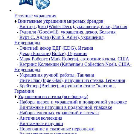
Елочные украшения
♦
Винтажные украшения мировых брендов
-
Винтер Деко (Winter Deco), украшения, ёлки, Россия
-
Гудвилл (Goodwill), украшения, декор, Бельгия
-
Курт С. Адлер (Kurt S. Adler), украшения,
Нидерланды
-
Элитный декор ЕДГ (EDG), Италия
-
Декор Больтце (Boltze), Германия
-
Марк Робертс (Mark Roberts), авторские куклы, США
-
Кэтринс Коллекшн (Katherine’s Collection-Noel), США-
Нидерланды
-
Украшения ручной работы, Таиланд
-
Инге Глас (Inge Glas), игрушки из стекла, Германия
-
Брейтнер (Breitner), игрушки в стиле "кантри",
Германия
♦
Украшения из стекла (все бренды)
-
Наборы шаров и украшений в подарочной упаковке
-
Винтажные игрушки в подарочной упаковке
-
Наборы елочных украшений из стекла
-
Античная коллекция
-
Винтажные игрушки
-
Новогодние и сказочные персонажи