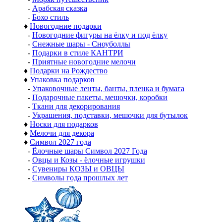
-
Арабская сказка
-
Бохо стиль
♦
Новогодние подарки
-
Новогодние фигуры на ёлку и под ёлку
-
Снежные шары - Сноуболлы
-
Подарки в стиле КАНТРИ
-
Приятные новогодние мелочи
♦
Подарки на Рождество
♦
Упаковка подарков
-
Упаковочные ленты, банты, пленка и бумага
-
Подарочные пакеты, мешочки, коробки
-
Ткани для декорирования
-
Украшения, подставки, мешочки для бутылок
♦
Носки для подарков
♦
Мелочи для декора
♦
Символ 2027 года
-
Ёлочные шары Символ 2027 Года
-
Овцы и Козы - ёлочные игрушки
-
Сувениры КОЗЫ и ОВЦЫ
-
Символы года прошлых лет