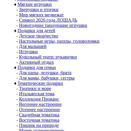
♦
Мягкие игрушки
-
Зверушки и птички
-
Мир мягких медвежат
-
Символ 2026 года ЛОШАДЬ
-
Новогодние танцующие игрушки
♦
Подарки для детей
-
Детское творчество
-
Настольные игры, паззлы, головоломки
-
Для малышей
-
Игрушки
-
Кукольный театр: рукавички
-
Активный отдых
♦
Подарки для семьи
-
Для папы, дедушки, брата
-
Для мамы, бабушки, сестры
♦
Тематические подарки
-
Тропики и море
-
Итальянская тема
-
Коллекция Прованс
-
Весеннее настроение
-
Осеннее настроение
-
Свадебная тематика
-
Восточная тематика
-
Пикник на природе
-
Моряк путешественик