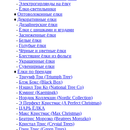
-
Литая хвоя (РЕ)
♦
Настенные и пристенные ёлки
♦
Узкие ёлки
♦
Елки с лампочками
-
Ёлки с лампочками до 1,75 м
-
Ёлки с лампочками от 1,80 м
-
Электрогирлянды на ёлку
-
Ёлки-светильники
♦
Оптоволоконные елки
♦
Декоративные елки
-
Дизайнерские ёлки
-
Ёлки с шишками и ягодами
-
Заснеженные ёлки
-
Белые ёлки
-
Голубые ёлки
-
Чёрные и цветные ёлки
-
Блестящие ёлки из фольги
-
Украшенные ёлки
-
Сувенирные елки
♦
Ёлки по брендам
-
Триумф Три (Triumph Tree)
-
Блэк Бокс (Black Box)
-
Нэшнл Три Ко (National Tree Co)
-
Кэминг (Kaemingk)
-
Нордик Коллекшн (Nordic Collection)