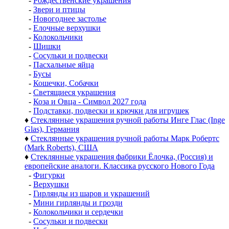
-
Рождественские украшения
-
Звери и птицы
-
Новогоднее застолье
-
Елочные верхушки
-
Колокольчики
-
Шишки
-
Сосульки и подвески
-
Пасхальные яйца
-
Бусы
-
Кошечки, Собачки
-
Светящиеся украшения
-
Коза и Овца - Символ 2027 года
-
Подставки, подвески и крючки для игрушек
♦
Стеклянные украшения ручной работы Инге Глас (Inge
Glas), Германия
♦
Стеклянные украшения ручной работы Марк Робертс
(Mark Roberts), США
♦
Стеклянные украшения фабрики Ёлочка, (Россия) и
европейские аналоги. Классика русского Нового Года
-
Фигурки
-
Верхушки
-
Гирлянды из шаров и украшений
-
Мини гирлянды и грозди
-
Колокольчики и сердечки
-
Сосульки и подвески