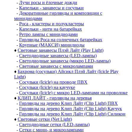
-
Лучи росы и ёлочные дожди
-
Капельки - занавесы и сосульки
-
Декоративные гирлянды и композиции с
минидиодами
-
Роса - кластеры и полукластеры
-
Капельки - нити на батарейках
-
Ретро лампы с минидиодами
-
Гирлянды Роса на солнечных батарейках
-
Крупные (МАКСИ) минидиоды
♦
Световые занавесы Плэй Лайт (Play Light)
-
Светодиодные занавесы (LED-лампы)
-
Светодиодные занавесы (микро LED-лампы)
-
Световые занавесы с микролампами
♦
Бахрома (сосульки) Айсикл Плэй Лайт (Icicle Play
Light)
-
Сосульки (Icicle) на проводе ПВХ
-
Сосульки (Icicle) на каучуке
-
Сосульки (Icicle) с микро LED-лампами на проволоке
♦
КЛИП ЛАЙТ - гирлянды на деревья
-
Гирлянды на дерево Клип Лайт (Clip Light) ПВХ
-
Гирлянды на дерево Клип Лайт (Clip Light) Каучук
-
Гирлянды на дерево Клип Лайт (Clip Light) Силикон
♦
Световые сетки (Net Light)
-
Светодиодные сетки (LED-лампы)
-
Сетки с мини- и микролампами