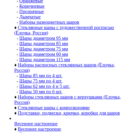
♦
Премиальные коллекции стеклянных шаров
-
Коллекция шаров ДЕЛЮКС (Delux)
-
Коллекция шаров ВИНТАЖ
-
Коллекция шаров ДЕКОР
-
Коллекция шаров АНТИК
-
Коллекция шаров ЭКСКЛЮЗИВ (ручная работа)
-
Гирлянды из шаров и украшений
♦
Шары разных цветов
-
Золотые
-
Серебряные
-
Красные и бордовые
-
Синие и голубые
-
Белые, перламутровые
-
Черные
-
Розовые
-
Зелёные
-
Фиолетовые и сиреневые
-
Оранжевые
-
Коричневые
-
Прозрачные
-
Дымчатые
-
Наборы разноцветных шаров
♦
Стеклянные шары с художественной росписью
(Ёлочка, Россия)
-
Шары диаметром 95 мм