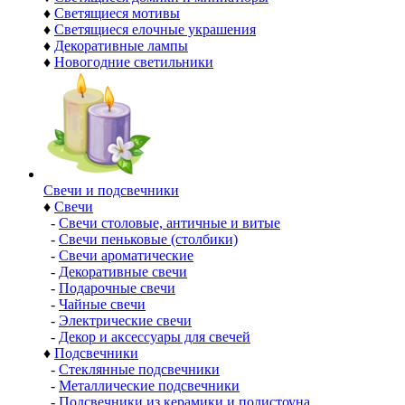
♦
Светящиеся мотивы
♦
Светящиеся елочные украшения
♦
Декоративные лампы
♦
Новогодние светильники
Свечи и подсвечники
♦
Свечи
-
Свечи столовые, античные и витые
-
Свечи пеньковые (столбики)
-
Свечи ароматические
-
Декоративные свечи
-
Подарочные свечи
-
Чайные свечи
-
Электрические свечи
-
Декор и аксессуары для свечей
♦
Подсвечники
-
Стеклянные подсвечники
-
Металлические подсвечники
-
Подсвечники из керамики и полистоуна