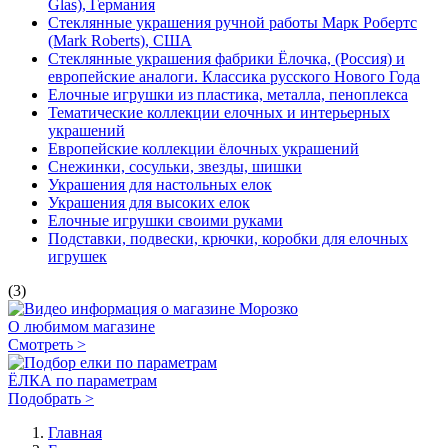
-
Весенние цветы
-
Сервировка стола
-
Романтические свечи
-
Подсвечники и декор
-
Электросвечи
-
Украшения из бумаги
-
Симфония огней
-
Садовая романтика
-
Весенняя упаковка
Ёлка по параметрам
На портале поставщиков
АДРЕС
115230, Москва, Электролитный
проезд, д.3, с.2
+7 (495) 984-05-25
многоканальный
+7 (495) 545-75-58
оптовикам
ПОДКАТАЛОГ РАЗДЕЛА
Елочные украшения
Винтажные украшения мировых брендов
Украшения из стекла (все бренды)
Стеклянные украшения ручной работы Инге Глас (Inge
Glas), Германия
Стеклянные украшения ручной работы Марк Робертс