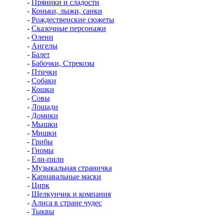
-
Пряники и сладости
-
Коньки, лыжи, санки
-
Рождественские сюжеты
-
Сказочные персонажи
-
Олени
-
Ангелы
-
Балет
-
Бабочки, Стрекозы
-
Птички
-
Собаки
-
Кошки
-
Совы
-
Лошади
-
Домики
-
Мышки
-
Мишки
-
Грибы
-
Гномы
-
Ели-пили
-
Музыкальная страничка
-
Карнавальные маски
-
Цирк
-
Щелкунчик и компания
-
Алиса в стране чудес
-
Тыквы