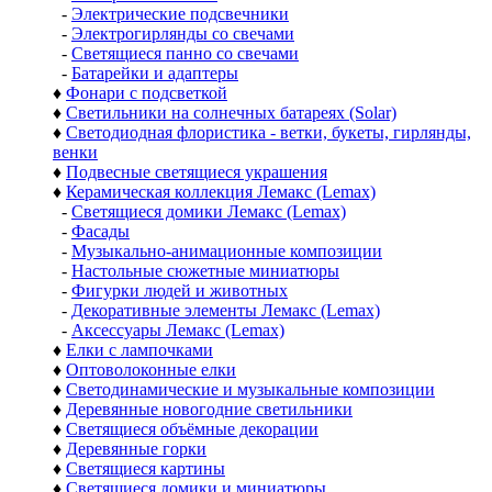
-
Электрические подсвечники
-
Электрогирлянды со свечами
-
Светящиеся панно со свечами
-
Батарейки и адаптеры
♦
Фонари с подсветкой
♦
Светильники на солнечных батареях (Solar)
♦
Светодиодная флористика - ветки, букеты, гирлянды,
венки
♦
Подвесные светящиеся украшения
♦
Керамическая коллекция Лемакс (Lemax)
-
Светящиеся домики Лемакс (Lemax)
-
Фасады
-
Музыкально-анимационные композиции
-
Настольные сюжетные миниатюры
-
Фигурки людей и животных
-
Декоративные элементы Лемакс (Lemax)
-
Аксессуары Лемакс (Lemax)
♦
Елки с лампочками
♦
Оптоволоконные елки
♦
Светодинамические и музыкальные композиции
♦
Деревянные новогодние светильники
♦
Светящиеся объёмные декорации
♦
Деревянные горки
♦
Светящиеся картины
♦
Светящиеся домики и миниатюры