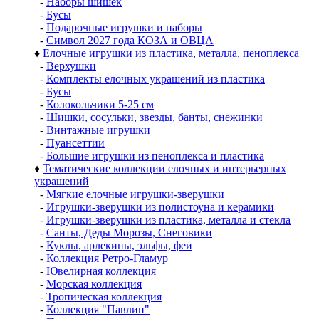
-
Наборы шишек
-
Бусы
-
Подарочные игрушки и наборы
-
Символ 2027 года КОЗА и ОВЦА
♦
Елочные игрушки из пластика, металла, пеноплекса
-
Верхушки
-
Комплекты елочных украшений из пластика
-
Бусы
-
Колокольчики 5-25 см
-
Шишки, сосульки, звезды, банты, снежинки
-
Винтажные игрушки
-
Пуансеттии
-
Большие игрушки из пеноплекса и пластика
♦
Тематические коллекции елочных и интерьерных
украшений
-
Мягкие елочные игрушки-зверушки
-
Игрушки-зверушки из полистоуна и керамики
-
Игрушки-зверушки из пластика, металла и стекла
-
Санты, Деды Морозы, Снеговики
-
Куклы, арлекины, эльфы, феи
-
Коллекция Ретро-Гламур
-
Ювелирная коллекция
-
Морская коллекция
-
Тропическая коллекция
-
Коллекция "Павлин"