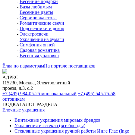
-
Шары диаметром 85 мм
-
Шары диаметром 75 мм
-
Шары диаметром 60 мм
-
Шары диаметром 115 мм
♦
Наборы расписных стеклянных шаров (Ёлочка,
Россия)
-
Шары 85 мм по 4 шт.
-
Шары 75 мм по 4 шт.
-
Шары 62 мм по 4 и 5 шт.
-
Шары 50 мм по 6 шт.
♦
Наборы стеклянных шаров с верхушками (Елочка,
Россия)
♦
Стеклянные шары с композициями
♦
Подставки, подвески, крючки, коробки для шаров
Весеннее настроение
♦
Весеннее настроение
-
Весенние подарки
-
Вазы любимым