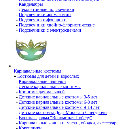
-
Канделябры
-
Декоративные подсвечники
-
Подсвечники-аромалампы
-
Подсвечники-фонарики
-
Подсвечники хвойно-флористические
-
Подсвечники с электросвечами
Карнавальные костюмы
♦
Костюмы для детей и взрослых
-
Карнавальные шапочки
-
Легкие карнавальные костюмы
-
Костюмы для малышей
-
Детские карнавальные костюмы 3-5 лет
-
Детские карнавальные костюмы 6-8 лет
-
Детские карнавальные костюмы 9-14 лет
-
Детские костюмы Деда Мороза и Снегурочи
-
Военная форма "Вспоминая Победу"
-
Карнавальные колпаки, маски, ободки, аксессуары
-
Кокошники