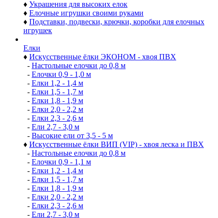
♦
Украшения для высоких елок
♦
Елочные игрушки своими руками
♦
Подставки, подвески, крючки, коробки для елочных
игрушек
Елки
♦
Искусственные ёлки ЭКОНОМ - хвоя ПВХ
-
Настольные елочки до 0,8 м
-
Елочки 0,9 - 1,0 м
-
Елки 1,2 - 1,4 м
-
Елки 1,5 - 1,7 м
-
Елки 1,8 - 1,9 м
-
Елки 2,0 - 2,2 м
-
Елки 2,3 - 2,6 м
-
Ели 2,7 - 3,0 м
-
Высокие ели от 3,5 - 5 м
♦
Искусственные ёлки ВИП (VIP) - хвоя леска и ПВХ
-
Настольные елочки до 0,8 м
-
Елочки 0,9 - 1,1 м