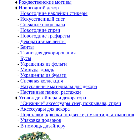
♦
Рождественские мотивы
♦
Новогодний декор
-
Новогодние наклейки-стикеры
-
Искусственный снег
-
Снежные покрывала
-
Новогодние спреи
-
Новогодние трафареты
-
Декоративные ленты
-
Банты
-
Ткани для декорирования
-
Бусы
-
Украшения из фольги
-
Мишура, дождь
-
Украшения из бумаги
-
Снежная коллекция
-
Натуральные материалы для декора
-
Настенные панно, растяжки
♦
Уголок дизайнера и декоратора
-
"Снежные" аксессуары-снег, покрывала, спреи
-
Аксессуары для декора
-
Подставки, крючки, подвески, ёмкости для хранения
-
Упаковка подарков
-
В помощь дизайнеру