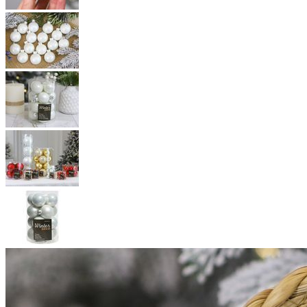
Стеклянные шары ДЕЛЮКС
МИНИ матовые и
глянцевые, цвет: белый, 35
мм, упаковка 16 шт., Винтер
Деко (Winter Deco)
Арт.
010344
Бренд:
Винтер Деко (Winter Deco)