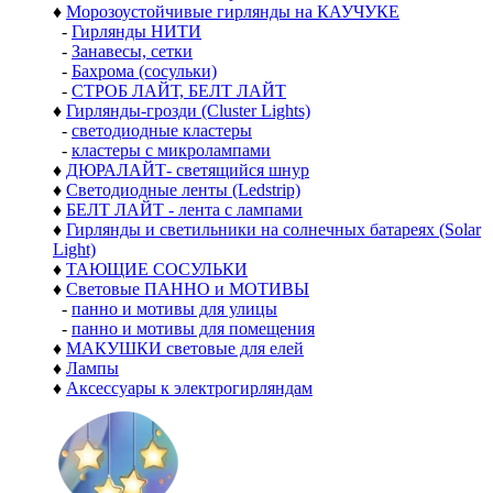
♦
Морозоустойчивые гирлянды на КАУЧУКЕ
-
Гирлянды НИТИ
-
Занавесы, сетки
-
Бахрома (сосульки)
-
СТРОБ ЛАЙТ, БЕЛТ ЛАЙТ
♦
Гирлянды-грозди (Cluster Lights)
-
светодиодные кластеры
-
кластеры с микролампами
♦
ДЮРАЛАЙТ- светящийся шнур
♦
Светодиодные ленты (Ledstrip)
♦
БЕЛТ ЛАЙТ - лента с лампами
♦
Гирлянды и светильники на солнечных батареях (Solar
Light)
♦
ТАЮЩИЕ СОСУЛЬКИ
♦
Световые ПАННО и МОТИВЫ
-
панно и мотивы для улицы
-
панно и мотивы для помещения
♦
МАКУШКИ световые для елей
♦
Лампы
♦
Аксессуары к электрогирляндам