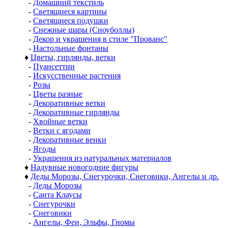
-
Домашний текстиль
-
Светящиеся картины
-
Светящиеся подушки
-
Снежные шары (Сноуболлы)
-
Декор и украшения в стиле "Прованс"
-
Настольные фонтаны
♦
Цветы, гирлянды, ветки
-
Пуансеттии
-
Искусственные растения
-
Розы
-
Цветы разные
-
Декоративные ветки
-
Декоративные гирлянды
-
Хвойные ветки
-
Ветки с ягодами
-
Декоративные венки
-
Ягоды
-
Украшения из натуральных материалов
♦
Надувные новогодние фигуры
♦
Деды Морозы, Снегурочки, Снеговики, Ангелы и др.
-
Деды Морозы
-
Санта Клаусы
-
Снегурочки
-
Снеговики
-
Ангелы, Феи, Эльфы, Гномы