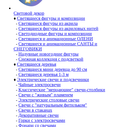
Световой декор
♦
Светящиеся фигуры и композиции
-
Светящиеся фигуры из акрила
-
Светящиеся фигуры из акриловых нитей
-
Светодиодные фигуры и композиции
-
Светящиеся и анимационные ОЛЕНИ
-
Светящиеся и анимационные САНТЫ и
СНЕГОВИКИ
-
Надувные новогодние фигуры
-
Снежная коллекция с подсветкой
♦
Светящиеся деревья
-
Светящиеся мини деревца до 90 см
-
Светящиеся деревья 1-3 м
♦
Электрические свечи и подсвечники
-
Чайные электросвечи
-
Классические "мерцающие" свечи-столбики
-
Свечи с "живым" пламенем
-
Электрические столовые свечи
-
Свечи с "натуральным фитильком"
-
Свечи в стаканах
-
Декоративные свечи
-
Горки с электросвечами
-
Фонари со свечами