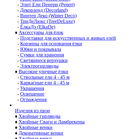
-
Э Перфект Кристмас (A Perfect Christmas)
-
ЦАРЬ ЁЛКА
-
Макс Кристмас (Max Christmas)
-
Беатрис Морозко (Beatrees Morozko)
-
Кристал Трис (Crystal Trees)
-
Грин Трис (Green Trees)
-
Элит Ели Пенери (Peneri)
-
Декорленд (Decorland)
-
Винтер Деко (Winter Deco)
-
ТриДеЛюкс (TreeDeLuxe)
-
ЁлкаДэ (ElkaDe)
♦
Аксессуары для ёлок
-
Подставки для искусственных и живых елей
-
Корзины для основания ёлки
-
Юбки и покрывала
-
Сумки для хранения
-
Светящиеся верхушки
-
Электрогирлянды
♦
Высокие уличные ёлки
-
Ствольные ели 4 - 45 м
-
Каркасные ели 4 - 45 м
-
Украшения
-
Освещение
-
Ограждения