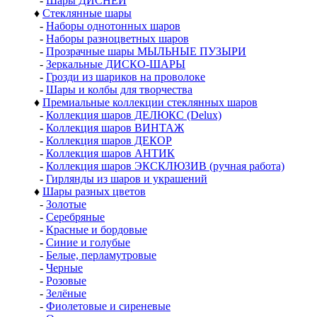
Шары
♦
Шары из пластика
-
Шары 30 - 50 мм
-
Шары 60 мм
-
Шары 65 - 90 мм
-
Шары 100-120 мм
-
Шары 140 - 150 мм
-
Шары от 200 мм
-
Наборы шаров ДЕЛЮКС
-
Шары с ДЕКОРОМ
-
ПЭТ ШАРЫ
-
ДИСКО-ШАРЫ
-
Прозрачные-МЫЛЬНЫЕ ПУЗЫРИ
-
ГРОЗДИ шаров
-
БУСЫ из шаров
-
Наборы шаров ПАПЬЕ-МАШЕ
-
Шары ДИСНЕЙ
♦
Стеклянные шары
-
Наборы однотонных шаров
-
Наборы разноцветных шаров
-
Прозрачные шары МЫЛЬНЫЕ ПУЗЫРИ
-
Зеркальные ДИСКО-ШАРЫ
-
Грозди из шариков на проволоке
-
Шары и колбы для творчества