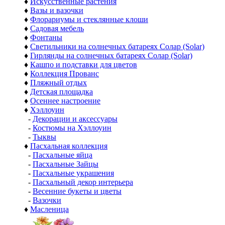
♦
Искусственные растения
♦
Вазы и вазочки
♦
Флорариумы и стеклянные клоши
♦
Садовая мебель
♦
Фонтаны
♦
Светильники на солнечных батареях Солар (Solar)
♦
Гирлянды на солнечных батареях Солар (Solar)
♦
Кашпо и подставки для цветов
♦
Коллекция Прованс
♦
Пляжный отдых
♦
Детская площадка
♦
Осеннее настроение
♦
Хэллоуин
-
Декорации и аксессуары
-
Костюмы на Хэллоуин
-
Тыквы
♦
Пасхальная коллекция
-
Пасхальные яйца
-
Пасхальные Зайцы
-
Пасхальные украшения
-
Пасхальный декор интерьера
-
Весенние букеты и цветы
-
Вазочки
♦
Масленица