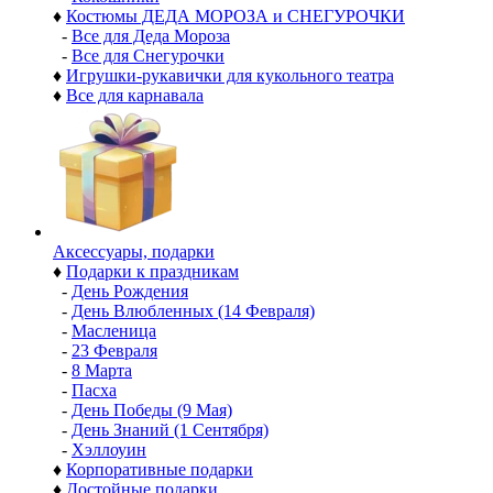
♦
Костюмы ДЕДА МОРОЗА и СНЕГУРОЧКИ
-
Все для Деда Мороза
-
Все для Снегурочки
♦
Игрушки-рукавички для кукольного театра
♦
Все для карнавала
Аксессуары, подарки
♦
Подарки к праздникам
-
День Рождения
-
День Влюбленных (14 Февраля)
-
Масленица
-
23 Февраля
-
8 Марта
-
Пасха
-
День Победы (9 Мая)
-
День Знаний (1 Сентября)
-
Хэллоуин
♦
Корпоративные подарки
♦
Достойные подарки