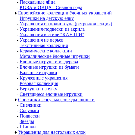
-
Пасхальные яйца
-
КОЗА и ОВЦА - Символ года
♦
Европейские коллекции ёлочных украшений
-
Игрушки на детскую елку
-
Украшения из полистоуна (ретро-коллекция)
-
Украшения-подвески из акрила
-
Украшения в стиле "КАНТРИ"
-
Украшения из перьев
-
Текстильная коллекция
-
Керамические коллекции
-
Металлические ёлочные игрушки
-
Елочные игрушки из дерева
-
Елочные игрушки из бумаги
-
Валяные игрушки
-
Кружевные украшения
-
Розовая коллекция
-
Верхушки на елку
-
Светящиеся ёлочные игрушки
♦
Снежинки, сосульки, звезды, шишки
-
Снежинки
-
Сосульки
-
Подвески
-
Звезды
-
Шишки
♦
Украшения для настольных елок