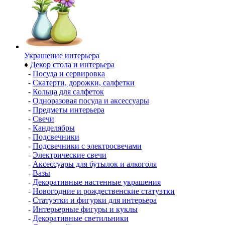
Украшение интерьера
♦
Декор стола и интерьера
-
Посуда и сервировка
-
Скатерти, дорожки, салфетки
-
Кольца для салфеток
-
Одноразовая посуда и аксессуары
-
Предметы интерьера
-
Свечи
-
Канделябры
-
Подсвечники
-
Подсвечники с электросвечами
-
Электрические свечи
-
Аксессуары для бутылок и алкоголя
-
Вазы
-
Декоративные настенные украшения
-
Новогодние и рождественские статуэтки
-
Статуэтки и фигурки для интерьера
-
Интерьерные фигуры и куклы
-
Декоративные светильники