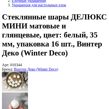
(Mark Roberts), США
Стеклянные украшения фабрики Ёлочка, (Россия) и
европейские аналоги. Классика русского Нового Года
Елочные игрушки из пластика, металла, пеноплекса
Тематические коллекции елочных и интерьерных
украшений
Европейские коллекции ёлочных украшений
Снежинки, сосульки, звезды, шишки
Украшения для настольных елок
Украшения для высоких елок
Елочные игрушки своими руками
Подставки, подвески, крючки, коробки для елочных
игрушек
(3)
О любимом магазине
Смотреть >
ЁЛКА по параметрам
Подобрать >
Главная
Елочные украшения
Украшения для настольных елок