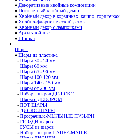
Изделия из хвои
♦
Хвойные гирлянды
♦
Хвойные Сваги и Ламбрекены
♦
Хвойные венки
♦
Декоративные венки
♦
Хвойные ветки
♦
Декоративные хвойные композиции
♦
Потолочный хвойный декор
♦
Хвойный декор в корзинках, кашпо, горшочках
♦
Хвойно-флористический декор
♦
Хвойный декор с лампочками
♦
Арки хвойные
♦
Шишки