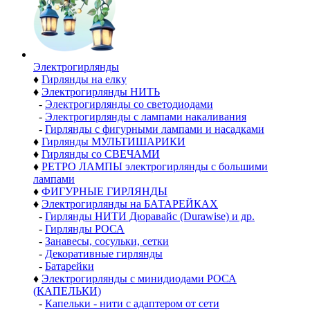
Электро­гирлянды
♦
Гирлянды на елку
♦
Электрогирлянды НИТЬ
-
Электрогирлянды со светодиодами
-
Электрогирлянды с лампами накаливания
-
Гирлянды с фигурными лампами и насадками
♦
Гирлянды МУЛЬТИШАРИКИ
♦
Гирлянды со СВЕЧАМИ
♦
РЕТРО ЛАМПЫ электрогирлянды с большими
лампами
♦
ФИГУРНЫЕ ГИРЛЯНДЫ
♦
Электрогирлянды на БАТАРЕЙКАХ
-
Гирлянды НИТИ Дюравайс (Durawise) и др.
-
Гирлянды РОСА
-
Занавесы, сосульки, сетки
-
Декоративные гирлянды
-
Батарейки
♦
Электрогирлянды с минидиодами РОСА
(КАПЕЛЬКИ)
-
Капельки - нити с адаптером от сети