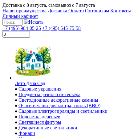
Доставка с
8 августа
, самовывоз с
7 августа
Наши преимущества
Доставка
Оплата
Оптовикам
Контакты
Личный кабинет
+7 (495) 984-05-25
+7 (495) 545-75-58
Лето Дача Сад
♦
Садовые украшения
♦
Предметы дачного интерьера
♦
Светодиодные декоративные камины
♦
Очаги и чаши для костра, гриль (BBQ)
♦
Садовые электрогирлянды и светильники
♦
Подсветка деревьев
♦
Светящиеся фигуры
♦
Декоративные светильники
♦
Фонари