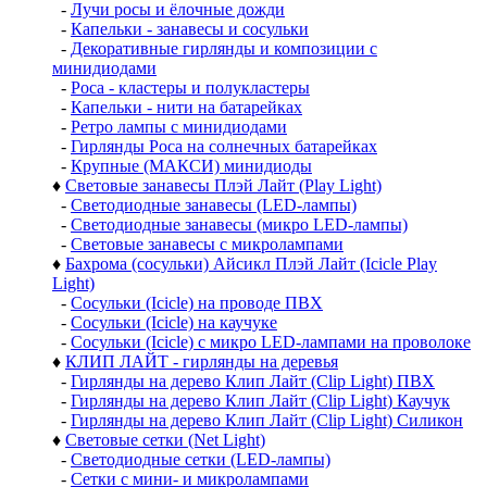
-
Лучи росы и ёлочные дожди
-
Капельки - занавесы и сосульки
-
Декоративные гирлянды и композиции с
минидиодами
-
Роса - кластеры и полукластеры
-
Капельки - нити на батарейках
-
Ретро лампы с минидиодами
-
Гирлянды Роса на солнечных батарейках
-
Крупные (МАКСИ) минидиоды
♦
Световые занавесы Плэй Лайт (Play Light)
-
Светодиодные занавесы (LED-лампы)
-
Светодиодные занавесы (микро LED-лампы)
-
Световые занавесы с микролампами
♦
Бахрома (сосульки) Айсикл Плэй Лайт (Icicle Play
Light)
-
Сосульки (Icicle) на проводе ПВХ
-
Сосульки (Icicle) на каучуке
-
Сосульки (Icicle) с микро LED-лампами на проволоке
♦
КЛИП ЛАЙТ - гирлянды на деревья
-
Гирлянды на дерево Клип Лайт (Clip Light) ПВХ
-
Гирлянды на дерево Клип Лайт (Clip Light) Каучук
-
Гирлянды на дерево Клип Лайт (Clip Light) Силикон
♦
Световые сетки (Net Light)
-
Светодиодные сетки (LED-лампы)
-
Сетки с мини- и микролампами