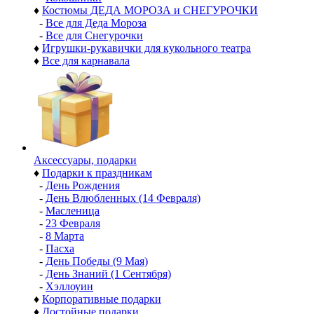
♦
Костюмы ДЕДА МОРОЗА и СНЕГУРОЧКИ
-
Все для Деда Мороза
-
Все для Снегурочки
♦
Игрушки-рукавички для кукольного театра
♦
Все для карнавала
Аксессуары, подарки
♦
Подарки к праздникам
-
День Рождения
-
День Влюбленных (14 Февраля)
-
Масленица
-
23 Февраля
-
8 Марта
-
Пасха
-
День Победы (9 Мая)
-
День Знаний (1 Сентября)
-
Хэллоуин
♦
Корпоративные подарки
♦
Достойные подарки