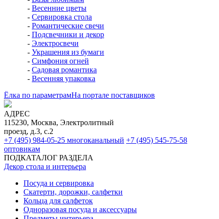
-
Весенние цветы
-
Сервировка стола
-
Романтические свечи
-
Подсвечники и декор
-
Электросвечи
-
Украшения из бумаги
-
Симфония огней
-
Садовая романтика
-
Весенняя упаковка
Ёлка по параметрам
На портале поставщиков
АДРЕС
115230, Москва, Электролитный
проезд, д.3, с.2
+7 (495) 984-05-25
многоканальный
+7 (495) 545-75-58
оптовикам
ПОДКАТАЛОГ РАЗДЕЛА
Декор стола и интерьера
Посуда и сервировка
Скатерти, дорожки, салфетки
Кольца для салфеток
Одноразовая посуда и аксессуары
Предметы интерьера