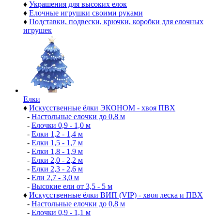
♦
Украшения для высоких елок
♦
Елочные игрушки своими руками
♦
Подставки, подвески, крючки, коробки для елочных
игрушек
Елки
♦
Искусственные ёлки ЭКОНОМ - хвоя ПВХ
-
Настольные елочки до 0,8 м
-
Елочки 0,9 - 1,0 м
-
Елки 1,2 - 1,4 м
-
Елки 1,5 - 1,7 м
-
Елки 1,8 - 1,9 м
-
Елки 2,0 - 2,2 м
-
Елки 2,3 - 2,6 м
-
Ели 2,7 - 3,0 м
-
Высокие ели от 3,5 - 5 м
♦
Искусственные ёлки ВИП (VIP) - хвоя леска и ПВХ
-
Настольные елочки до 0,8 м
-
Елочки 0,9 - 1,1 м