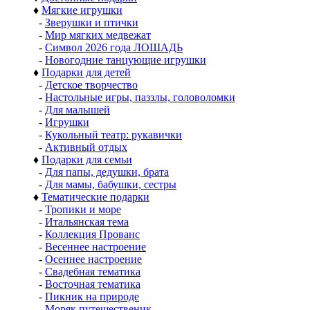
♦
Мягкие игрушки
-
Зверушки и птички
-
Мир мягких медвежат
-
Символ 2026 года ЛОШАДЬ
-
Новогодние танцующие игрушки
♦
Подарки для детей
-
Детское творчество
-
Настольные игры, паззлы, головоломки
-
Для малышей
-
Игрушки
-
Кукольный театр: рукавички
-
Активный отдых
♦
Подарки для семьи
-
Для папы, дедушки, брата
-
Для мамы, бабушки, сестры
♦
Тематические подарки
-
Тропики и море
-
Итальянская тема
-
Коллекция Прованс
-
Весеннее настроение
-
Осеннее настроение
-
Свадебная тематика
-
Восточная тематика
-
Пикник на природе
-
Моряк путешественик