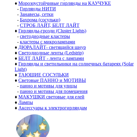
♦
Морозоустойчивые гирлянды на КАУЧУКЕ
-
Гирлянды НИТИ
-
Занавесы, сетки
-
Бахрома (сосульки)
-
СТРОБ ЛАЙТ, БЕЛТ ЛАЙТ
♦
Гирлянды-грозди (Cluster Lights)
-
светодиодные кластеры
-
кластеры с микролампами
♦
ДЮРАЛАЙТ- светящийся шнур
♦
Светодиодные ленты (Ledstrip)
♦
БЕЛТ ЛАЙТ - лента с лампами
♦
Гирлянды и светильники на солнечных батареях (Solar
Light)
♦
ТАЮЩИЕ СОСУЛЬКИ
♦
Световые ПАННО и МОТИВЫ
-
панно и мотивы для улицы
-
панно и мотивы для помещения
♦
МАКУШКИ световые для елей
♦
Лампы
♦
Аксессуары к электрогирляндам