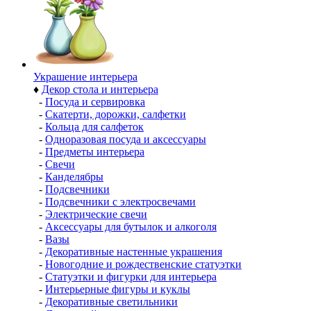
Украшение интерьера
♦
Декор стола и интерьера
-
Посуда и сервировка
-
Скатерти, дорожки, салфетки
-
Кольца для салфеток
-
Одноразовая посуда и аксессуары
-
Предметы интерьера
-
Свечи
-
Канделябры
-
Подсвечники
-
Подсвечники с электросвечами
-
Электрические свечи
-
Аксессуары для бутылок и алкоголя
-
Вазы
-
Декоративные настенные украшения
-
Новогодние и рождественские статуэтки
-
Статуэтки и фигурки для интерьера
-
Интерьерные фигуры и куклы
-
Декоративные светильники