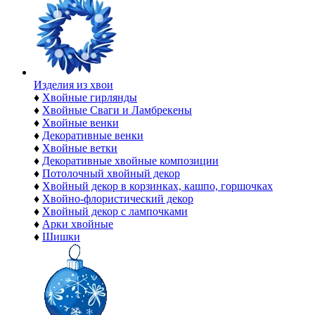
Изделия из хвои
♦
Хвойные гирлянды
♦
Хвойные Сваги и Ламбрекены
♦
Хвойные венки
♦
Декоративные венки
♦
Хвойные ветки
♦
Декоративные хвойные композиции
♦
Потолочный хвойный декор
♦
Хвойный декор в корзинках, кашпо, горшочках
♦
Хвойно-флористический декор
♦
Хвойный декор с лампочками
♦
Арки хвойные
♦
Шишки