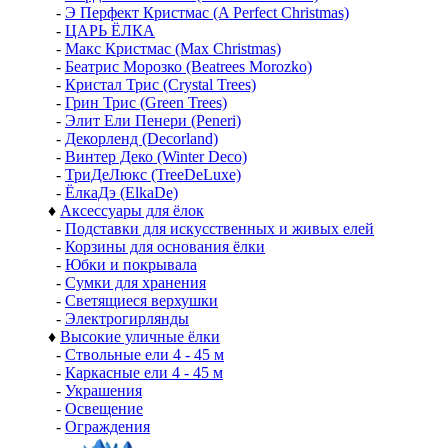
-
Э Перфект Кристмас (A Perfect Christmas)
-
ЦАРЬ ЁЛКА
-
Макс Кристмас (Max Christmas)
-
Беатрис Морозко (Beatrees Morozko)
-
Кристал Трис (Crystal Trees)
-
Грин Трис (Green Trees)
-
Элит Ели Пенери (Peneri)
-
Декорленд (Decorland)
-
Винтер Деко (Winter Deco)
-
ТриДеЛюкс (TreeDeLuxe)
-
ЁлкаДэ (ElkaDe)
♦
Аксессуары для ёлок
-
Подставки для искусственных и живых елей
-
Корзины для основания ёлки
-
Юбки и покрывала
-
Сумки для хранения
-
Светящиеся верхушки
-
Электрогирлянды
♦
Высокие уличные ёлки
-
Ствольные ели 4 - 45 м
-
Каркасные ели 4 - 45 м
-
Украшения
-
Освещение
-
Ограждения