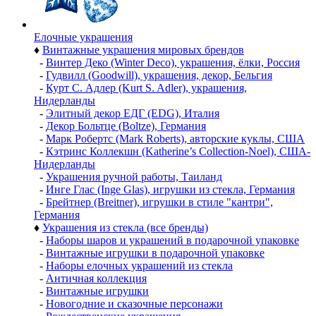
Елочные украшения
♦
Винтажные украшения мировых брендов
-
Винтер Деко (Winter Deco), украшения, ёлки, Россия
-
Гудвилл (Goodwill), украшения, декор, Бельгия
-
Курт С. Адлер (Kurt S. Adler), украшения,
Нидерланды
-
Элитный декор ЕДГ (EDG), Италия
-
Декор Больтце (Boltze), Германия
-
Марк Робертс (Mark Roberts), авторские куклы, США
-
Кэтринс Коллекшн (Katherine’s Collection-Noel), США-
Нидерланды
-
Украшения ручной работы, Таиланд
-
Инге Глас (Inge Glas), игрушки из стекла, Германия
-
Брейтнер (Breitner), игрушки в стиле "кантри",
Германия
♦
Украшения из стекла (все бренды)
-
Наборы шаров и украшений в подарочной упаковке
-
Винтажные игрушки в подарочной упаковке
-
Наборы елочных украшений из стекла
-
Античная коллекция
-
Винтажные игрушки
-
Новогодние и сказочные персонажи