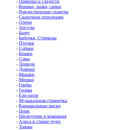
-
Пряники и сладости
-
Коньки, лыжи, санки
-
Рождественские сюжеты
-
Сказочные персонажи
-
Олени
-
Ангелы
-
Балет
-
Бабочки, Стрекозы
-
Птички
-
Собаки
-
Кошки
-
Совы
-
Лошади
-
Домики
-
Мышки
-
Мишки
-
Грибы
-
Гномы
-
Ели-пили
-
Музыкальная страничка
-
Карнавальные маски
-
Цирк
-
Щелкунчик и компания
-
Алиса в стране чудес
-
Тыквы