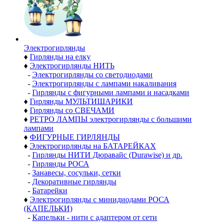
Электро­гирлянды
♦
Гирлянды на елку
♦
Электрогирлянды НИТЬ
-
Электрогирлянды со светодиодами
-
Электрогирлянды с лампами накаливания
-
Гирлянды с фигурными лампами и насадками
♦
Гирлянды МУЛЬТИШАРИКИ
♦
Гирлянды со СВЕЧАМИ
♦
РЕТРО ЛАМПЫ электрогирлянды с большими
лампами
♦
ФИГУРНЫЕ ГИРЛЯНДЫ
♦
Электрогирлянды на БАТАРЕЙКАХ
-
Гирлянды НИТИ Дюравайс (Durawise) и др.
-
Гирлянды РОСА
-
Занавесы, сосульки, сетки
-
Декоративные гирлянды
-
Батарейки
♦
Электрогирлянды с минидиодами РОСА
(КАПЕЛЬКИ)
-
Капельки - нити с адаптером от сети