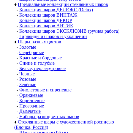
♦
Премиальные коллекции стеклянных шаров
-
Коллекция шаров ДЕЛЮКС (Delux)
-
Коллекция шаров ВИНТАЖ
-
Коллекция шаров ДЕКОР
-
Коллекция шаров АНТИК
-
Коллекция шаров ЭКСКЛЮЗИВ (ручная работа)
-
Гирлянды из шаров и украшений
♦
Шары разных цветов
-
Золотые
-
Серебряные
-
Красные и бордовые
-
Синие и голубые
-
Белые, перламутровые
-
Черные
-
Розовые
-
Зелёные
-
Фиолетовые и сиреневые
-
Оранжевые
-
Коричневые
-
Прозрачные
-
Дымчатые
-
Наборы разноцветных шаров
♦
Стеклянные шары с художественной росписью
(Ёлочка, Россия)
-
Шары диаметром 95 мм