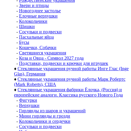
-
Рождественские украшения
-
Звери и птицы
-
Новогоднее застолье
-
Елочные верхушки
-
Колокольчики
-
Шишки
-
Сосульки и подвески
-
Пасхальные яйца
-
Бусы
-
Кошечки, Собачки
-
Светящиеся украшения
-
Коза и Овца - Символ 2027 года
-
Подставки, подвески и крючки для игрушек
♦
Стеклянные украшения ручной работы Инге Глас (Inge
Glas), Германия
♦
Стеклянные украшения ручной работы Марк Робертс
(Mark Roberts), США
♦
Стеклянные украшения фабрики Ёлочка, (Россия) и
европейские аналоги. Классика русского Нового Года
-
Фигурки
-
Верхушки
-
Гирлянды из шаров и украшений
-
Мини гирлянды и грозди
-
Колокольчики и сердечки
-
Сосульки и подвески