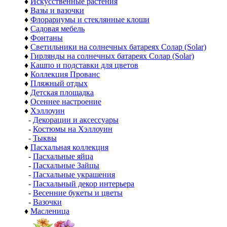
♦
Искусственные растения
♦
Вазы и вазочки
♦
Флорариумы и стеклянные клоши
♦
Садовая мебель
♦
Фонтаны
♦
Светильники на солнечных батареях Солар (Solar)
♦
Гирлянды на солнечных батареях Солар (Solar)
♦
Кашпо и подставки для цветов
♦
Коллекция Прованс
♦
Пляжный отдых
♦
Детская площадка
♦
Осеннее настроение
♦
Хэллоуин
-
Декорации и аксессуары
-
Костюмы на Хэллоуин
-
Тыквы
♦
Пасхальная коллекция
-
Пасхальные яйца
-
Пасхальные Зайцы
-
Пасхальные украшения
-
Пасхальный декор интерьера
-
Весенние букеты и цветы
-
Вазочки
♦
Масленица