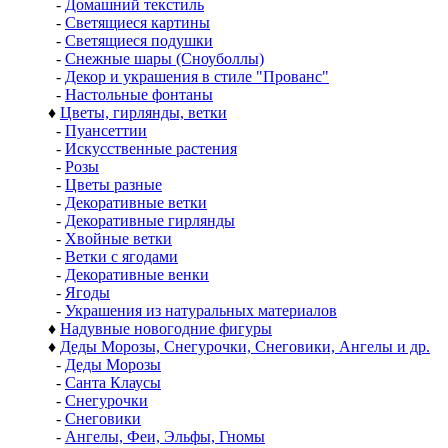
-
Домашний текстиль
-
Светящиеся картины
-
Светящиеся подушки
-
Снежные шары (Сноуболлы)
-
Декор и украшения в стиле "Прованс"
-
Настольные фонтаны
♦
Цветы, гирлянды, ветки
-
Пуансеттии
-
Искусственные растения
-
Розы
-
Цветы разные
-
Декоративные ветки
-
Декоративные гирлянды
-
Хвойные ветки
-
Ветки с ягодами
-
Декоративные венки
-
Ягоды
-
Украшения из натуральных материалов
♦
Надувные новогодние фигуры
♦
Деды Морозы, Снегурочки, Снеговики, Ангелы и др.
-
Деды Морозы
-
Санта Клаусы
-
Снегурочки
-
Снеговики
-
Ангелы, Феи, Эльфы, Гномы