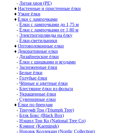
-
Литая хвоя (РЕ)
♦
Настенные и пристенные ёлки
♦
Узкие ёлки
♦
Елки с лампочками
-
Ёлки с лампочками до 1,75 м
-
Ёлки с лампочками от 1,80 м
-
Электрогирлянды на ёлку
-
Ёлки-светильники
♦
Оптоволоконные елки
♦
Декоративные елки
-
Дизайнерские ёлки
-
Ёлки с шишками и ягодами
-
Заснеженные ёлки
-
Белые ёлки
-
Голубые ёлки
-
Чёрные и цветные ёлки
-
Блестящие ёлки из фольги
-
Украшенные ёлки
-
Сувенирные елки
♦
Ёлки по брендам
-
Триумф Три (Triumph Tree)
-
Блэк Бокс (Black Box)
-
Нэшнл Три Ко (National Tree Co)
-
Кэминг (Kaemingk)
-
Нордик Коллекшн (Nordic Collection)