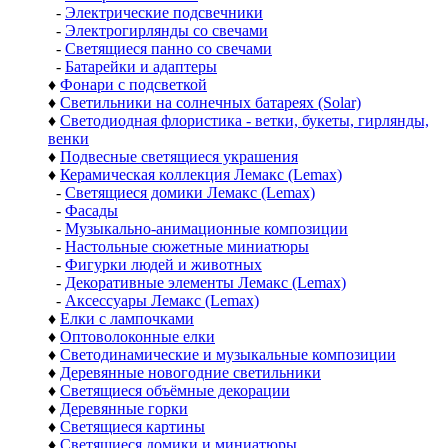
-
Электрические подсвечники
-
Электрогирлянды со свечами
-
Светящиеся панно со свечами
-
Батарейки и адаптеры
♦
Фонари с подсветкой
♦
Светильники на солнечных батареях (Solar)
♦
Светодиодная флористика - ветки, букеты, гирлянды,
венки
♦
Подвесные светящиеся украшения
♦
Керамическая коллекция Лемакс (Lemax)
-
Светящиеся домики Лемакс (Lemax)
-
Фасады
-
Музыкально-анимационные композиции
-
Настольные сюжетные миниатюры
-
Фигурки людей и животных
-
Декоративные элементы Лемакс (Lemax)
-
Аксессуары Лемакс (Lemax)
♦
Елки с лампочками
♦
Оптоволоконные елки
♦
Светодинамические и музыкальные композиции
♦
Деревянные новогодние светильники
♦
Светящиеся объёмные декорации
♦
Деревянные горки
♦
Светящиеся картины
♦
Светящиеся домики и миниатюры