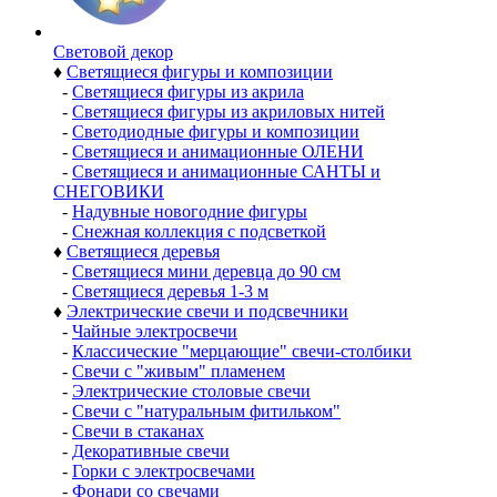
Световой декор
♦
Светящиеся фигуры и композиции
-
Светящиеся фигуры из акрила
-
Светящиеся фигуры из акриловых нитей
-
Светодиодные фигуры и композиции
-
Светящиеся и анимационные ОЛЕНИ
-
Светящиеся и анимационные САНТЫ и
СНЕГОВИКИ
-
Надувные новогодние фигуры
-
Снежная коллекция с подсветкой
♦
Светящиеся деревья
-
Светящиеся мини деревца до 90 см
-
Светящиеся деревья 1-3 м
♦
Электрические свечи и подсвечники
-
Чайные электросвечи
-
Классические "мерцающие" свечи-столбики
-
Свечи с "живым" пламенем
-
Электрические столовые свечи
-
Свечи с "натуральным фитильком"
-
Свечи в стаканах
-
Декоративные свечи
-
Горки с электросвечами
-
Фонари со свечами