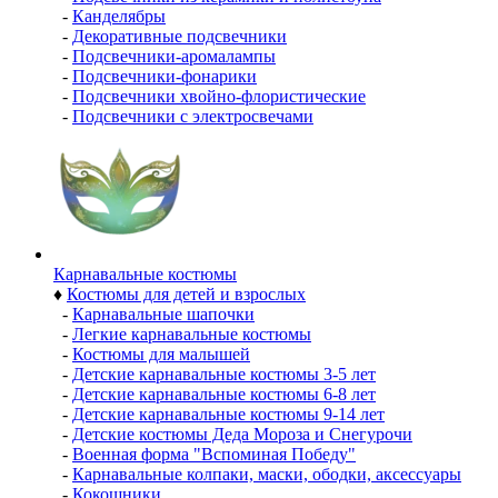
-
Канделябры
-
Декоративные подсвечники
-
Подсвечники-аромалампы
-
Подсвечники-фонарики
-
Подсвечники хвойно-флористические
-
Подсвечники с электросвечами
Карнавальные костюмы
♦
Костюмы для детей и взрослых
-
Карнавальные шапочки
-
Легкие карнавальные костюмы
-
Костюмы для малышей
-
Детские карнавальные костюмы 3-5 лет
-
Детские карнавальные костюмы 6-8 лет
-
Детские карнавальные костюмы 9-14 лет
-
Детские костюмы Деда Мороза и Снегурочи
-
Военная форма "Вспоминая Победу"
-
Карнавальные колпаки, маски, ободки, аксессуары
-
Кокошники