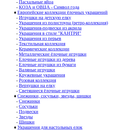
-
Пасхальные яйца
-
КОЗА и ОВЦА - Символ года
♦
Европейские коллекции ёлочных украшений
-
Игрушки на детскую елку
-
Украшения из полистоуна (ретро-коллекция)
-
Украшения-подвески из акрила
-
Украшения в стиле "КАНТРИ"
-
Украшения из перьев
-
Текстильная коллекция
-
Керамические коллекции
-
Металлические ёлочные игрушки
-
Елочные игрушки из дерева
-
Елочные игрушки из бумаги
-
Валяные игрушки
-
Кружевные украшения
-
Розовая коллекция
-
Верхушки на елку
-
Светящиеся ёлочные игрушки
♦
Снежинки, сосульки, звезды, шишки
-
Снежинки
-
Сосульки
-
Подвески
-
Звезды
-
Шишки
♦
Украшения для настольных елок