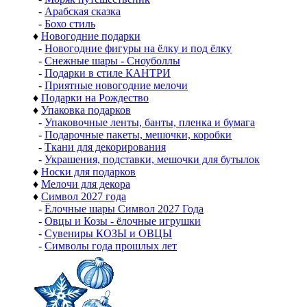
-
Арабская сказка
-
Бохо стиль
♦
Новогодние подарки
-
Новогодние фигуры на ёлку и под ёлку
-
Снежные шары - Сноуболлы
-
Подарки в стиле КАНТРИ
-
Приятные новогодние мелочи
♦
Подарки на Рождество
♦
Упаковка подарков
-
Упаковочные ленты, банты, пленка и бумага
-
Подарочные пакеты, мешочки, коробки
-
Ткани для декорирования
-
Украшения, подставки, мешочки для бутылок
♦
Носки для подарков
♦
Мелочи для декора
♦
Символ 2027 года
-
Ёлочные шары Символ 2027 Года
-
Овцы и Козы - ёлочные игрушки
-
Сувениры КОЗЫ и ОВЦЫ
-
Символы года прошлых лет