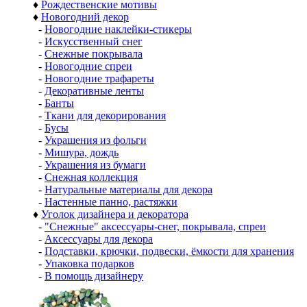
♦
Рождественские мотивы
♦
Новогодний декор
-
Новогодние наклейки-стикеры
-
Искусственный снег
-
Снежные покрывала
-
Новогодние спреи
-
Новогодние трафареты
-
Декоративные ленты
-
Банты
-
Ткани для декорирования
-
Бусы
-
Украшения из фольги
-
Мишура, дождь
-
Украшения из бумаги
-
Снежная коллекция
-
Натуральные материалы для декора
-
Настенные панно, растяжки
♦
Уголок дизайнера и декоратора
-
"Снежные" аксессуары-снег, покрывала, спреи
-
Аксессуары для декора
-
Подставки, крючки, подвески, ёмкости для хранения
-
Упаковка подарков
-
В помощь дизайнеру