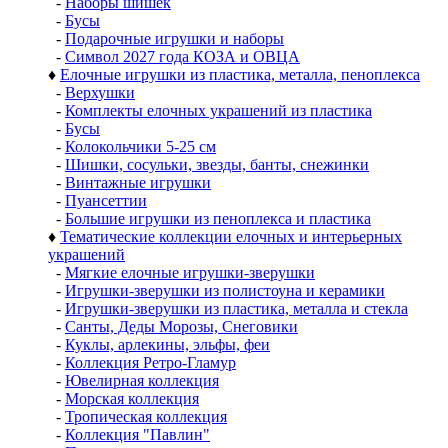
-
Наборы шишек
-
Бусы
-
Подарочные игрушки и наборы
-
Символ 2027 года КОЗА и ОВЦА
♦
Елочные игрушки из пластика, металла, пеноплекса
-
Верхушки
-
Комплекты елочных украшений из пластика
-
Бусы
-
Колокольчики 5-25 см
-
Шишки, сосульки, звезды, банты, снежинки
-
Винтажные игрушки
-
Пуансеттии
-
Большие игрушки из пеноплекса и пластика
♦
Тематические коллекции елочных и интерьерных
украшений
-
Мягкие елочные игрушки-зверушки
-
Игрушки-зверушки из полистоуна и керамики
-
Игрушки-зверушки из пластика, металла и стекла
-
Санты, Деды Морозы, Снеговики
-
Куклы, арлекины, эльфы, феи
-
Коллекция Ретро-Гламур
-
Ювелирная коллекция
-
Морская коллекция
-
Тропическая коллекция
-
Коллекция "Павлин"