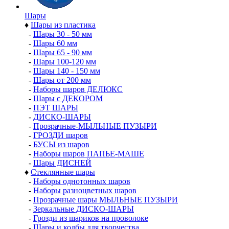
Шары
♦
Шары из пластика
-
Шары 30 - 50 мм
-
Шары 60 мм
-
Шары 65 - 90 мм
-
Шары 100-120 мм
-
Шары 140 - 150 мм
-
Шары от 200 мм
-
Наборы шаров ДЕЛЮКС
-
Шары с ДЕКОРОМ
-
ПЭТ ШАРЫ
-
ДИСКО-ШАРЫ
-
Прозрачные-МЫЛЬНЫЕ ПУЗЫРИ
-
ГРОЗДИ шаров
-
БУСЫ из шаров
-
Наборы шаров ПАПЬЕ-МАШЕ
-
Шары ДИСНЕЙ
♦
Стеклянные шары
-
Наборы однотонных шаров
-
Наборы разноцветных шаров
-
Прозрачные шары МЫЛЬНЫЕ ПУЗЫРИ
-
Зеркальные ДИСКО-ШАРЫ
-
Грозди из шариков на проволоке
-
Шары и колбы для творчества