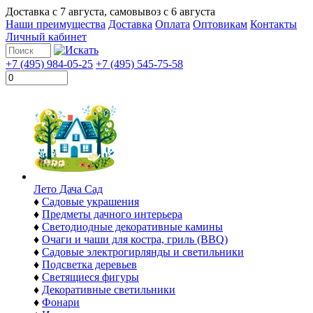
Доставка с
7 августа
, самовывоз с
6 августа
Наши преимущества
Доставка
Оплата
Оптовикам
Контакты
Личный кабинет
+7 (495) 984-05-25
+7 (495) 545-75-58
Лето Дача Сад
♦
Садовые украшения
♦
Предметы дачного интерьера
♦
Светодиодные декоративные камины
♦
Очаги и чаши для костра, гриль (BBQ)
♦
Садовые электрогирлянды и светильники
♦
Подсветка деревьев
♦
Светящиеся фигуры
♦
Декоративные светильники
♦
Фонари