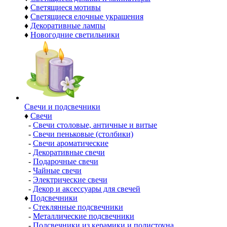
♦
Светящиеся мотивы
♦
Светящиеся елочные украшения
♦
Декоративные лампы
♦
Новогодние светильники
Свечи и подсвечники
♦
Свечи
-
Свечи столовые, античные и витые
-
Свечи пеньковые (столбики)
-
Свечи ароматические
-
Декоративные свечи
-
Подарочные свечи
-
Чайные свечи
-
Электрические свечи
-
Декор и аксессуары для свечей
♦
Подсвечники
-
Стеклянные подсвечники
-
Металлические подсвечники
-
Подсвечники из керамики и полистоуна