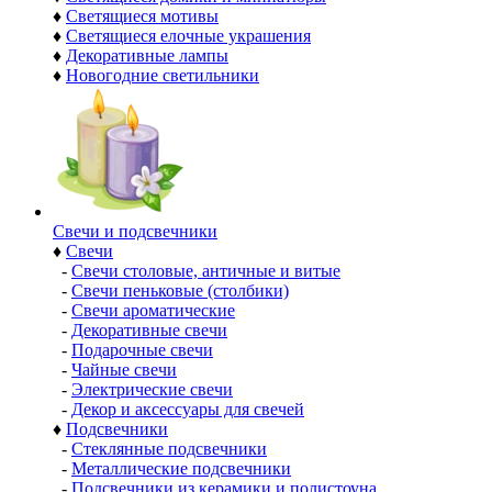
♦
Светящиеся мотивы
♦
Светящиеся елочные украшения
♦
Декоративные лампы
♦
Новогодние светильники
Свечи и подсвечники
♦
Свечи
-
Свечи столовые, античные и витые
-
Свечи пеньковые (столбики)
-
Свечи ароматические
-
Декоративные свечи
-
Подарочные свечи
-
Чайные свечи
-
Электрические свечи
-
Декор и аксессуары для свечей
♦
Подсвечники
-
Стеклянные подсвечники
-
Металлические подсвечники
-
Подсвечники из керамики и полистоуна