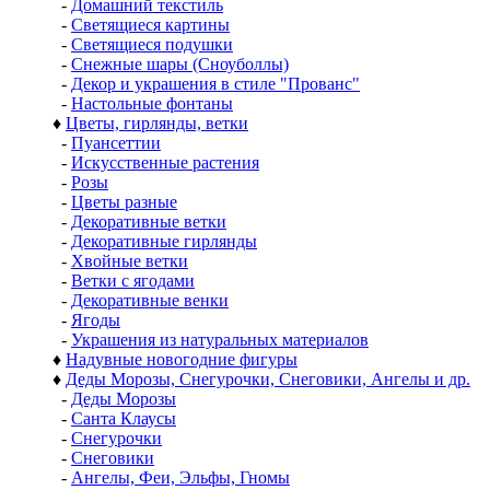
-
Домашний текстиль
-
Светящиеся картины
-
Светящиеся подушки
-
Снежные шары (Сноуболлы)
-
Декор и украшения в стиле "Прованс"
-
Настольные фонтаны
♦
Цветы, гирлянды, ветки
-
Пуансеттии
-
Искусственные растения
-
Розы
-
Цветы разные
-
Декоративные ветки
-
Декоративные гирлянды
-
Хвойные ветки
-
Ветки с ягодами
-
Декоративные венки
-
Ягоды
-
Украшения из натуральных материалов
♦
Надувные новогодние фигуры
♦
Деды Морозы, Снегурочки, Снеговики, Ангелы и др.
-
Деды Морозы
-
Санта Клаусы
-
Снегурочки
-
Снеговики
-
Ангелы, Феи, Эльфы, Гномы