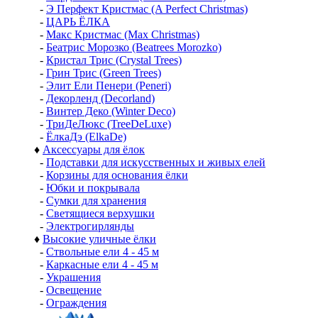
-
Э Перфект Кристмас (A Perfect Christmas)
-
ЦАРЬ ЁЛКА
-
Макс Кристмас (Max Christmas)
-
Беатрис Морозко (Beatrees Morozko)
-
Кристал Трис (Crystal Trees)
-
Грин Трис (Green Trees)
-
Элит Ели Пенери (Peneri)
-
Декорленд (Decorland)
-
Винтер Деко (Winter Deco)
-
ТриДеЛюкс (TreeDeLuxe)
-
ЁлкаДэ (ElkaDe)
♦
Аксессуары для ёлок
-
Подставки для искусственных и живых елей
-
Корзины для основания ёлки
-
Юбки и покрывала
-
Сумки для хранения
-
Светящиеся верхушки
-
Электрогирлянды
♦
Высокие уличные ёлки
-
Ствольные ели 4 - 45 м
-
Каркасные ели 4 - 45 м
-
Украшения
-
Освещение
-
Ограждения