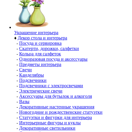
Украшение интерьера
♦
Декор стола и интерьера
-
Посуда и сервировка
-
Скатерти, дорожки, салфетки
-
Кольца для салфеток
-
Одноразовая посуда и аксессуары
-
Предметы интерьера
-
Свечи
-
Канделябры
-
Подсвечники
-
Подсвечники с электросвечами
-
Электрические свечи
-
Аксессуары для бутылок и алкоголя
-
Вазы
-
Декоративные настенные украшения
-
Новогодние и рождественские статуэтки
-
Статуэтки и фигурки для интерьера
-
Интерьерные фигуры и куклы
-
Декоративные светильники