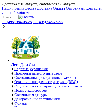
Доставка с
10 августа
, самовывоз с
8 августа
Наши преимущества
Доставка
Оплата
Оптовикам
Контакты
Личный кабинет
+7 (495) 984-05-25
+7 (495) 545-75-58
Лето Дача Сад
♦
Садовые украшения
♦
Предметы дачного интерьера
♦
Светодиодные декоративные камины
♦
Очаги и чаши для костра, гриль (BBQ)
♦
Садовые электрогирлянды и светильники
♦
Подсветка деревьев
♦
Светящиеся фигуры
♦
Декоративные светильники
♦
Фонари