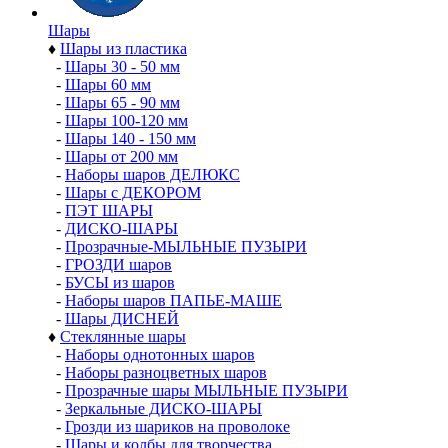
Шары
♦
Шары из пластика
-
Шары 30 - 50 мм
-
Шары 60 мм
-
Шары 65 - 90 мм
-
Шары 100-120 мм
-
Шары 140 - 150 мм
-
Шары от 200 мм
-
Наборы шаров ДЕЛЮКС
-
Шары с ДЕКОРОМ
-
ПЭТ ШАРЫ
-
ДИСКО-ШАРЫ
-
Прозрачные-МЫЛЬНЫЕ ПУЗЫРИ
-
ГРОЗДИ шаров
-
БУСЫ из шаров
-
Наборы шаров ПАПЬЕ-МАШЕ
-
Шары ДИСНЕЙ
♦
Стеклянные шары
-
Наборы однотонных шаров
-
Наборы разноцветных шаров
-
Прозрачные шары МЫЛЬНЫЕ ПУЗЫРИ
-
Зеркальные ДИСКО-ШАРЫ
-
Грозди из шариков на проволоке
-
Шары и колбы для творчества