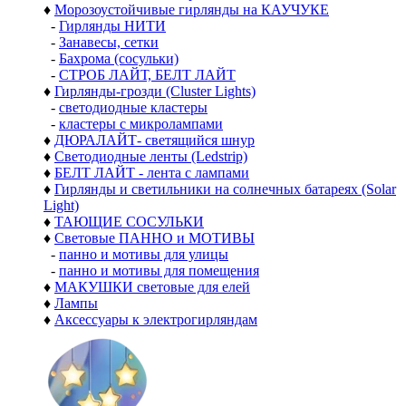
♦
Морозоустойчивые гирлянды на КАУЧУКЕ
-
Гирлянды НИТИ
-
Занавесы, сетки
-
Бахрома (сосульки)
-
СТРОБ ЛАЙТ, БЕЛТ ЛАЙТ
♦
Гирлянды-грозди (Cluster Lights)
-
светодиодные кластеры
-
кластеры с микролампами
♦
ДЮРАЛАЙТ- светящийся шнур
♦
Светодиодные ленты (Ledstrip)
♦
БЕЛТ ЛАЙТ - лента с лампами
♦
Гирлянды и светильники на солнечных батареях (Solar
Light)
♦
ТАЮЩИЕ СОСУЛЬКИ
♦
Световые ПАННО и МОТИВЫ
-
панно и мотивы для улицы
-
панно и мотивы для помещения
♦
МАКУШКИ световые для елей
♦
Лампы
♦
Аксессуары к электрогирляндам