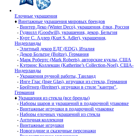
Елочные украшения
♦
Винтажные украшения мировых брендов
-
Винтер Деко (Winter Deco), украшения, ёлки, Россия
-
Гудвилл (Goodwill), украшения, декор, Бельгия
-
Курт С. Адлер (Kurt S. Adler), украшения,
Нидерланды
-
Элитный декор ЕДГ (EDG), Италия
-
Декор Больтце (Boltze), Германия
-
Марк Робертс (Mark Roberts), авторские куклы, США
-
Кэтринс Коллекшн (Katherine’s Collection-Noel), США-
Нидерланды
-
Украшения ручной работы, Таиланд
-
Инге Глас (Inge Glas), игрушки из стекла, Германия
-
Брейтнер (Breitner), игрушки в стиле "кантри",
Германия
♦
Украшения из стекла (все бренды)
-
Наборы шаров и украшений в подарочной упаковке
-
Винтажные игрушки в подарочной упаковке
-
Наборы елочных украшений из стекла
-
Античная коллекция
-
Винтажные игрушки
-
Новогодние и сказочные персонажи