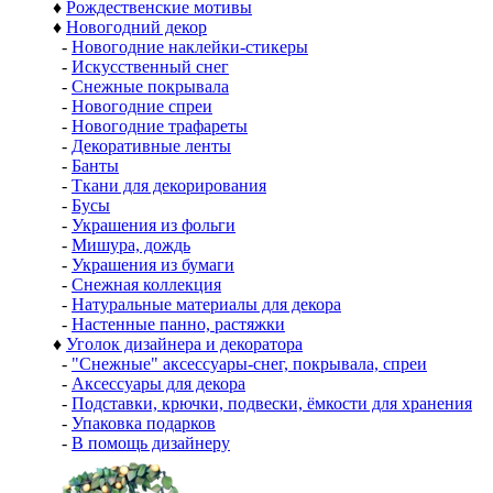
♦
Рождественские мотивы
♦
Новогодний декор
-
Новогодние наклейки-стикеры
-
Искусственный снег
-
Снежные покрывала
-
Новогодние спреи
-
Новогодние трафареты
-
Декоративные ленты
-
Банты
-
Ткани для декорирования
-
Бусы
-
Украшения из фольги
-
Мишура, дождь
-
Украшения из бумаги
-
Снежная коллекция
-
Натуральные материалы для декора
-
Настенные панно, растяжки
♦
Уголок дизайнера и декоратора
-
"Снежные" аксессуары-снег, покрывала, спреи
-
Аксессуары для декора
-
Подставки, крючки, подвески, ёмкости для хранения
-
Упаковка подарков
-
В помощь дизайнеру