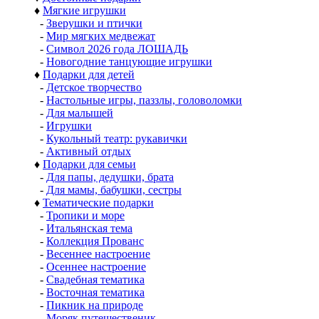
♦
Мягкие игрушки
-
Зверушки и птички
-
Мир мягких медвежат
-
Символ 2026 года ЛОШАДЬ
-
Новогодние танцующие игрушки
♦
Подарки для детей
-
Детское творчество
-
Настольные игры, паззлы, головоломки
-
Для малышей
-
Игрушки
-
Кукольный театр: рукавички
-
Активный отдых
♦
Подарки для семьи
-
Для папы, дедушки, брата
-
Для мамы, бабушки, сестры
♦
Тематические подарки
-
Тропики и море
-
Итальянская тема
-
Коллекция Прованс
-
Весеннее настроение
-
Осеннее настроение
-
Свадебная тематика
-
Восточная тематика
-
Пикник на природе
-
Моряк путешественик