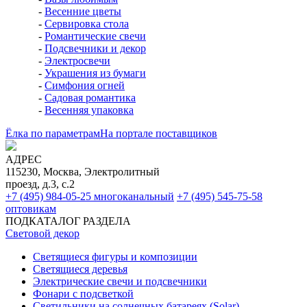
-
Весенние цветы
-
Сервировка стола
-
Романтические свечи
-
Подсвечники и декор
-
Электросвечи
-
Украшения из бумаги
-
Симфония огней
-
Садовая романтика
-
Весенняя упаковка
Ёлка по параметрам
На портале поставщиков
АДРЕС
115230, Москва, Электролитный
проезд, д.3, с.2
+7 (495) 984-05-25
многоканальный
+7 (495) 545-75-58
оптовикам
ПОДКАТАЛОГ РАЗДЕЛА
Световой декор
Светящиеся фигуры и композиции
Светящиеся деревья
Электрические свечи и подсвечники
Фонари с подсветкой
Светильники на солнечных батареях (Solar)