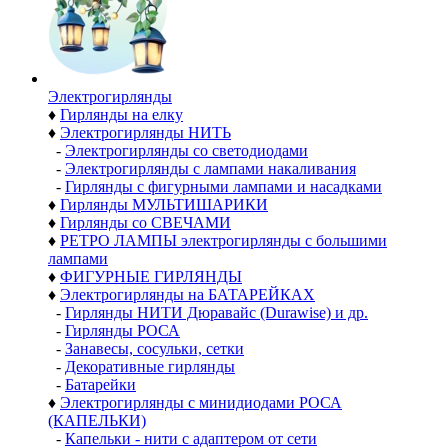
Электро­гирлянды
♦
Гирлянды на елку
♦
Электрогирлянды НИТЬ
-
Электрогирлянды со светодиодами
-
Электрогирлянды с лампами накаливания
-
Гирлянды с фигурными лампами и насадками
♦
Гирлянды МУЛЬТИШАРИКИ
♦
Гирлянды со СВЕЧАМИ
♦
РЕТРО ЛАМПЫ электрогирлянды с большими
лампами
♦
ФИГУРНЫЕ ГИРЛЯНДЫ
♦
Электрогирлянды на БАТАРЕЙКАХ
-
Гирлянды НИТИ Дюравайс (Durawise) и др.
-
Гирлянды РОСА
-
Занавесы, сосульки, сетки
-
Декоративные гирлянды
-
Батарейки
♦
Электрогирлянды с минидиодами РОСА
(КАПЕЛЬКИ)
-
Капельки - нити с адаптером от сети