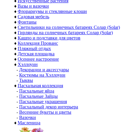
♦
Искусственные растения
♦
Вазы и вазочки
♦
Флорариумы и стеклянные клоши
♦
Садовая мебель
♦
Фонтаны
♦
Светильники на солнечных батареях Солар (Solar)
♦
Гирлянды на солнечных батареях Солар (Solar)
♦
Кашпо и подставки для цветов
♦
Коллекция Прованс
♦
Пляжный отдых
♦
Детская площадка
♦
Осеннее настроение
♦
Хэллоуин
-
Декорации и аксессуары
-
Костюмы на Хэллоуин
-
Тыквы
♦
Пасхальная коллекция
-
Пасхальные яйца
-
Пасхальные Зайцы
-
Пасхальные украшения
-
Пасхальный декор интерьера
-
Весенние букеты и цветы
-
Вазочки
♦
Масленица