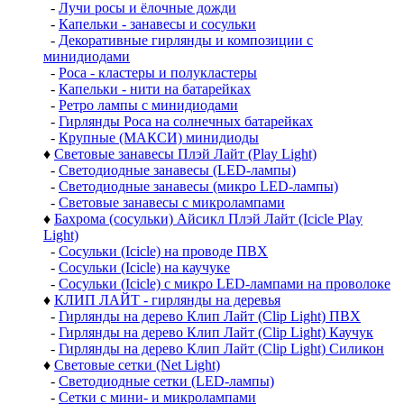
-
Лучи росы и ёлочные дожди
-
Капельки - занавесы и сосульки
-
Декоративные гирлянды и композиции с
минидиодами
-
Роса - кластеры и полукластеры
-
Капельки - нити на батарейках
-
Ретро лампы с минидиодами
-
Гирлянды Роса на солнечных батарейках
-
Крупные (МАКСИ) минидиоды
♦
Световые занавесы Плэй Лайт (Play Light)
-
Светодиодные занавесы (LED-лампы)
-
Светодиодные занавесы (микро LED-лампы)
-
Световые занавесы с микролампами
♦
Бахрома (сосульки) Айсикл Плэй Лайт (Icicle Play
Light)
-
Сосульки (Icicle) на проводе ПВХ
-
Сосульки (Icicle) на каучуке
-
Сосульки (Icicle) с микро LED-лампами на проволоке
♦
КЛИП ЛАЙТ - гирлянды на деревья
-
Гирлянды на дерево Клип Лайт (Clip Light) ПВХ
-
Гирлянды на дерево Клип Лайт (Clip Light) Каучук
-
Гирлянды на дерево Клип Лайт (Clip Light) Силикон
♦
Световые сетки (Net Light)
-
Светодиодные сетки (LED-лампы)
-
Сетки с мини- и микролампами