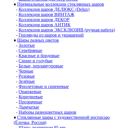
♦
Премиальные коллекции стеклянных шаров
-
Коллекция шаров ДЕЛЮКС (Delux)
-
Коллекция шаров ВИНТАЖ
-
Коллекция шаров ДЕКОР
-
Коллекция шаров АНТИК
-
Коллекция шаров ЭКСКЛЮЗИВ (ручная работа)
-
Гирлянды из шаров и украшений
♦
Шары разных цветов
-
Золотые
-
Серебряные
-
Красные и бордовые
-
Синие и голубые
-
Белые, перламутровые
-
Черные
-
Розовые
-
Зелёные
-
Фиолетовые и сиреневые
-
Оранжевые
-
Коричневые
-
Прозрачные
-
Дымчатые
-
Наборы разноцветных шаров
♦
Стеклянные шары с художественной росписью
(Ёлочка, Россия)
-
Шары диаметром 95 мм