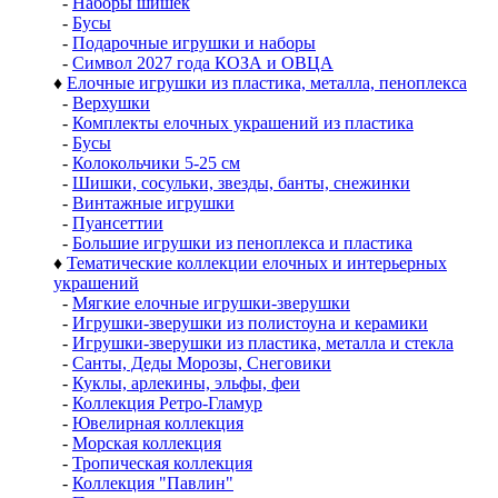
-
Наборы шишек
-
Бусы
-
Подарочные игрушки и наборы
-
Символ 2027 года КОЗА и ОВЦА
♦
Елочные игрушки из пластика, металла, пеноплекса
-
Верхушки
-
Комплекты елочных украшений из пластика
-
Бусы
-
Колокольчики 5-25 см
-
Шишки, сосульки, звезды, банты, снежинки
-
Винтажные игрушки
-
Пуансеттии
-
Большие игрушки из пеноплекса и пластика
♦
Тематические коллекции елочных и интерьерных
украшений
-
Мягкие елочные игрушки-зверушки
-
Игрушки-зверушки из полистоуна и керамики
-
Игрушки-зверушки из пластика, металла и стекла
-
Санты, Деды Морозы, Снеговики
-
Куклы, арлекины, эльфы, феи
-
Коллекция Ретро-Гламур
-
Ювелирная коллекция
-
Морская коллекция
-
Тропическая коллекция
-
Коллекция "Павлин"