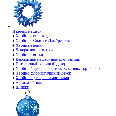
Изделия из хвои
♦
Хвойные гирлянды
♦
Хвойные Сваги и Ламбрекены
♦
Хвойные венки
♦
Декоративные венки
♦
Хвойные ветки
♦
Декоративные хвойные композиции
♦
Потолочный хвойный декор
♦
Хвойный декор в корзинках, кашпо, горшочках
♦
Хвойно-флористический декор
♦
Хвойный декор с лампочками
♦
Арки хвойные
♦
Шишки