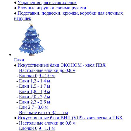
♦
Украшения для высоких елок
♦
Елочные игрушки своими руками
♦
Подставки, подвески, крючки, коробки для елочных
игрушек
Елки
♦
Искусственные ёлки ЭКОНОМ - хвоя ПВХ
-
Настольные елочки до 0,8 м
-
Елочки 0,9 - 1,0 м
-
Елки 1,2 - 1,4 м
-
Елки 1,5 - 1,7 м
-
Елки 1,8 - 1,9 м
-
Елки 2,0 - 2,2 м
-
Елки 2,3 - 2,6 м
-
Ели 2,7 - 3,0 м
-
Высокие ели от 3,5 - 5 м
♦
Искусственные ёлки ВИП (VIP) - хвоя леска и ПВХ
-
Настольные елочки до 0,8 м
-
Елочки 0,9 - 1,1 м