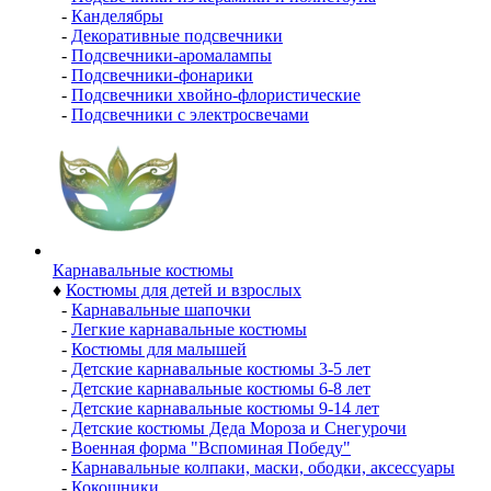
-
Канделябры
-
Декоративные подсвечники
-
Подсвечники-аромалампы
-
Подсвечники-фонарики
-
Подсвечники хвойно-флористические
-
Подсвечники с электросвечами
Карнавальные костюмы
♦
Костюмы для детей и взрослых
-
Карнавальные шапочки
-
Легкие карнавальные костюмы
-
Костюмы для малышей
-
Детские карнавальные костюмы 3-5 лет
-
Детские карнавальные костюмы 6-8 лет
-
Детские карнавальные костюмы 9-14 лет
-
Детские костюмы Деда Мороза и Снегурочи
-
Военная форма "Вспоминая Победу"
-
Карнавальные колпаки, маски, ободки, аксессуары
-
Кокошники