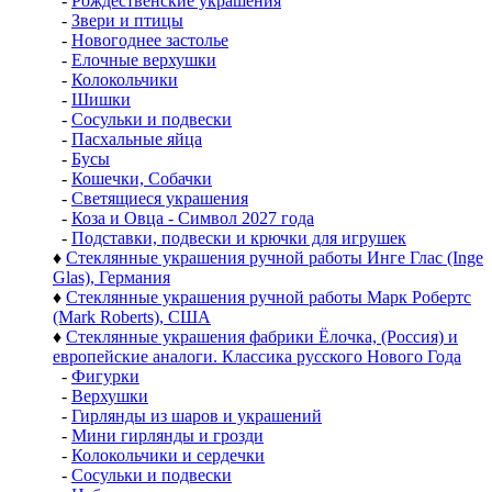
-
Рождественские украшения
-
Звери и птицы
-
Новогоднее застолье
-
Елочные верхушки
-
Колокольчики
-
Шишки
-
Сосульки и подвески
-
Пасхальные яйца
-
Бусы
-
Кошечки, Собачки
-
Светящиеся украшения
-
Коза и Овца - Символ 2027 года
-
Подставки, подвески и крючки для игрушек
♦
Стеклянные украшения ручной работы Инге Глас (Inge
Glas), Германия
♦
Стеклянные украшения ручной работы Марк Робертс
(Mark Roberts), США
♦
Стеклянные украшения фабрики Ёлочка, (Россия) и
европейские аналоги. Классика русского Нового Года
-
Фигурки
-
Верхушки
-
Гирлянды из шаров и украшений
-
Мини гирлянды и грозди
-
Колокольчики и сердечки
-
Сосульки и подвески