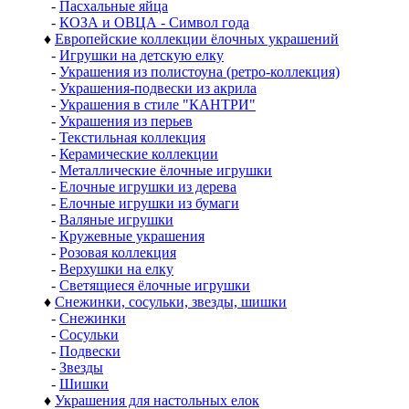
-
Пасхальные яйца
-
КОЗА и ОВЦА - Символ года
♦
Европейские коллекции ёлочных украшений
-
Игрушки на детскую елку
-
Украшения из полистоуна (ретро-коллекция)
-
Украшения-подвески из акрила
-
Украшения в стиле "КАНТРИ"
-
Украшения из перьев
-
Текстильная коллекция
-
Керамические коллекции
-
Металлические ёлочные игрушки
-
Елочные игрушки из дерева
-
Елочные игрушки из бумаги
-
Валяные игрушки
-
Кружевные украшения
-
Розовая коллекция
-
Верхушки на елку
-
Светящиеся ёлочные игрушки
♦
Снежинки, сосульки, звезды, шишки
-
Снежинки
-
Сосульки
-
Подвески
-
Звезды
-
Шишки
♦
Украшения для настольных елок