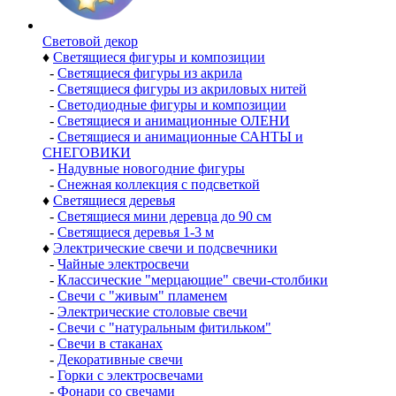
Световой декор
♦
Светящиеся фигуры и композиции
-
Светящиеся фигуры из акрила
-
Светящиеся фигуры из акриловых нитей
-
Светодиодные фигуры и композиции
-
Светящиеся и анимационные ОЛЕНИ
-
Светящиеся и анимационные САНТЫ и
СНЕГОВИКИ
-
Надувные новогодние фигуры
-
Снежная коллекция с подсветкой
♦
Светящиеся деревья
-
Светящиеся мини деревца до 90 см
-
Светящиеся деревья 1-3 м
♦
Электрические свечи и подсвечники
-
Чайные электросвечи
-
Классические "мерцающие" свечи-столбики
-
Свечи с "живым" пламенем
-
Электрические столовые свечи
-
Свечи с "натуральным фитильком"
-
Свечи в стаканах
-
Декоративные свечи
-
Горки с электросвечами
-
Фонари со свечами