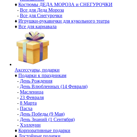
♦
Костюмы ДЕДА МОРОЗА и СНЕГУРОЧКИ
-
Все для Деда Мороза
-
Все для Снегурочки
♦
Игрушки-рукавички для кукольного театра
♦
Все для карнавала
Аксессуары, подарки
♦
Подарки к праздникам
-
День Рождения
-
День Влюбленных (14 Февраля)
-
Масленица
-
23 Февраля
-
8 Марта
-
Пасха
-
День Победы (9 Мая)
-
День Знаний (1 Сентября)
-
Хэллоуин
♦
Корпоративные подарки
♦
Достойные подарки