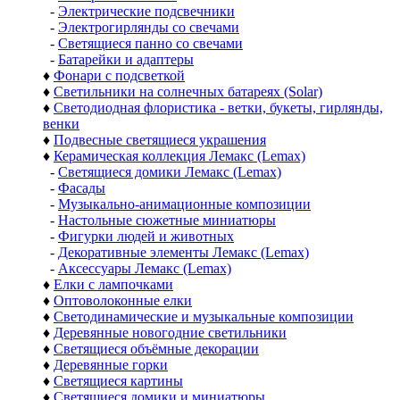
-
Электрические подсвечники
-
Электрогирлянды со свечами
-
Светящиеся панно со свечами
-
Батарейки и адаптеры
♦
Фонари с подсветкой
♦
Светильники на солнечных батареях (Solar)
♦
Светодиодная флористика - ветки, букеты, гирлянды,
венки
♦
Подвесные светящиеся украшения
♦
Керамическая коллекция Лемакс (Lemax)
-
Светящиеся домики Лемакс (Lemax)
-
Фасады
-
Музыкально-анимационные композиции
-
Настольные сюжетные миниатюры
-
Фигурки людей и животных
-
Декоративные элементы Лемакс (Lemax)
-
Аксессуары Лемакс (Lemax)
♦
Елки с лампочками
♦
Оптоволоконные елки
♦
Светодинамические и музыкальные композиции
♦
Деревянные новогодние светильники
♦
Светящиеся объёмные декорации
♦
Деревянные горки
♦
Светящиеся картины
♦
Светящиеся домики и миниатюры