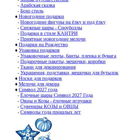
-
Арабская сказка
-
Бохо стиль
♦
Новогодние подарки
-
Новогодние фигуры на ёлку и под ёлку
-
Снежные шары - Сноуболлы
-
Подарки в стиле КАНТРИ
-
Приятные новогодние мелочи
♦
Подарки на Рождество
♦
Упаковка подарков
-
Упаковочные ленты, банты, пленка и бумага
-
Подарочные пакеты, мешочки, коробки
-
Ткани для декорирования
-
Украшения, подставки, мешочки для бутылок
♦
Носки для подарков
♦
Мелочи для декора
♦
Символ 2027 года
-
Ёлочные шары Символ 2027 Года
-
Овцы и Козы - ёлочные игрушки
-
Сувениры КОЗЫ и ОВЦЫ
-
Символы года прошлых лет