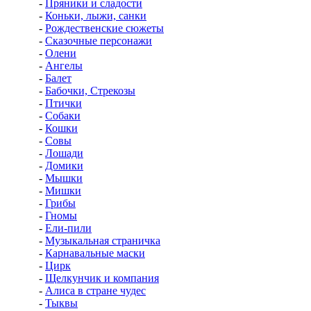
-
Пряники и сладости
-
Коньки, лыжи, санки
-
Рождественские сюжеты
-
Сказочные персонажи
-
Олени
-
Ангелы
-
Балет
-
Бабочки, Стрекозы
-
Птички
-
Собаки
-
Кошки
-
Совы
-
Лошади
-
Домики
-
Мышки
-
Мишки
-
Грибы
-
Гномы
-
Ели-пили
-
Музыкальная страничка
-
Карнавальные маски
-
Цирк
-
Щелкунчик и компания
-
Алиса в стране чудес
-
Тыквы