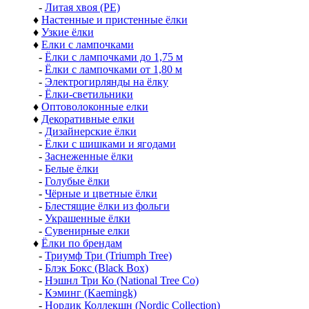
-
Литая хвоя (РЕ)
♦
Настенные и пристенные ёлки
♦
Узкие ёлки
♦
Елки с лампочками
-
Ёлки с лампочками до 1,75 м
-
Ёлки с лампочками от 1,80 м
-
Электрогирлянды на ёлку
-
Ёлки-светильники
♦
Оптоволоконные елки
♦
Декоративные елки
-
Дизайнерские ёлки
-
Ёлки с шишками и ягодами
-
Заснеженные ёлки
-
Белые ёлки
-
Голубые ёлки
-
Чёрные и цветные ёлки
-
Блестящие ёлки из фольги
-
Украшенные ёлки
-
Сувенирные елки
♦
Ёлки по брендам
-
Триумф Три (Triumph Tree)
-
Блэк Бокс (Black Box)
-
Нэшнл Три Ко (National Tree Co)
-
Кэминг (Kaemingk)
-
Нордик Коллекшн (Nordic Collection)