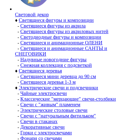
Световой декор
♦
Светящиеся фигуры и композиции
-
Светящиеся фигуры из акрила
-
Светящиеся фигуры из акриловых нитей
-
Светодиодные фигуры и композиции
-
Светящиеся и анимационные ОЛЕНИ
-
Светящиеся и анимационные САНТЫ и
СНЕГОВИКИ
-
Надувные новогодние фигуры
-
Снежная коллекция с подсветкой
♦
Светящиеся деревья
-
Светящиеся мини деревца до 90 см
-
Светящиеся деревья 1-3 м
♦
Электрические свечи и подсвечники
-
Чайные электросвечи
-
Классические "мерцающие" свечи-столбики
-
Свечи с "живым" пламенем
-
Электрические столовые свечи
-
Свечи с "натуральным фитильком"
-
Свечи в стаканах
-
Декоративные свечи
-
Горки с электросвечами
-
Фонари со свечами