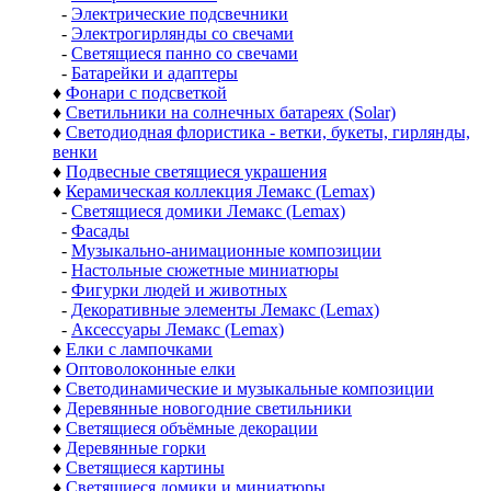
-
Электрические подсвечники
-
Электрогирлянды со свечами
-
Светящиеся панно со свечами
-
Батарейки и адаптеры
♦
Фонари с подсветкой
♦
Светильники на солнечных батареях (Solar)
♦
Светодиодная флористика - ветки, букеты, гирлянды,
венки
♦
Подвесные светящиеся украшения
♦
Керамическая коллекция Лемакс (Lemax)
-
Светящиеся домики Лемакс (Lemax)
-
Фасады
-
Музыкально-анимационные композиции
-
Настольные сюжетные миниатюры
-
Фигурки людей и животных
-
Декоративные элементы Лемакс (Lemax)
-
Аксессуары Лемакс (Lemax)
♦
Елки с лампочками
♦
Оптоволоконные елки
♦
Светодинамические и музыкальные композиции
♦
Деревянные новогодние светильники
♦
Светящиеся объёмные декорации
♦
Деревянные горки
♦
Светящиеся картины
♦
Светящиеся домики и миниатюры