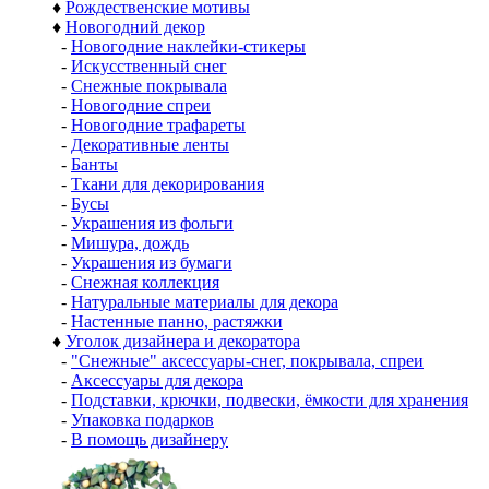
♦
Рождественские мотивы
♦
Новогодний декор
-
Новогодние наклейки-стикеры
-
Искусственный снег
-
Снежные покрывала
-
Новогодние спреи
-
Новогодние трафареты
-
Декоративные ленты
-
Банты
-
Ткани для декорирования
-
Бусы
-
Украшения из фольги
-
Мишура, дождь
-
Украшения из бумаги
-
Снежная коллекция
-
Натуральные материалы для декора
-
Настенные панно, растяжки
♦
Уголок дизайнера и декоратора
-
"Снежные" аксессуары-снег, покрывала, спреи
-
Аксессуары для декора
-
Подставки, крючки, подвески, ёмкости для хранения
-
Упаковка подарков
-
В помощь дизайнеру