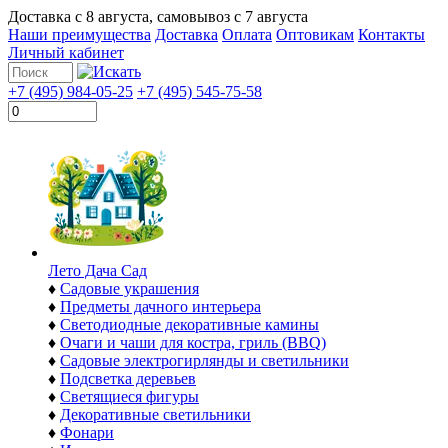
Доставка с
8 августа
, самовывоз с
7 августа
Наши преимущества
Доставка
Оплата
Оптовикам
Контакты
Личный кабинет
+7 (495) 984-05-25
+7 (495) 545-75-58
Лето Дача Сад
♦
Садовые украшения
♦
Предметы дачного интерьера
♦
Светодиодные декоративные камины
♦
Очаги и чаши для костра, гриль (BBQ)
♦
Садовые электрогирлянды и светильники
♦
Подсветка деревьев
♦
Светящиеся фигуры
♦
Декоративные светильники
♦
Фонари