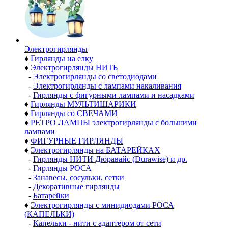
Электро­гирлянды
♦
Гирлянды на елку
♦
Электрогирлянды НИТЬ
-
Электрогирлянды со светодиодами
-
Электрогирлянды с лампами накаливания
-
Гирлянды с фигурными лампами и насадками
♦
Гирлянды МУЛЬТИШАРИКИ
♦
Гирлянды со СВЕЧАМИ
♦
РЕТРО ЛАМПЫ электрогирлянды с большими
лампами
♦
ФИГУРНЫЕ ГИРЛЯНДЫ
♦
Электрогирлянды на БАТАРЕЙКАХ
-
Гирлянды НИТИ Дюравайс (Durawise) и др.
-
Гирлянды РОСА
-
Занавесы, сосульки, сетки
-
Декоративные гирлянды
-
Батарейки
♦
Электрогирлянды с минидиодами РОСА
(КАПЕЛЬКИ)
-
Капельки - нити с адаптером от сети