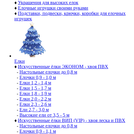
♦
Украшения для высоких елок
♦
Елочные игрушки своими руками
♦
Подставки, подвески, крючки, коробки для елочных
игрушек
Елки
♦
Искусственные ёлки ЭКОНОМ - хвоя ПВХ
-
Настольные елочки до 0,8 м
-
Елочки 0,9 - 1,0 м
-
Елки 1,2 - 1,4 м
-
Елки 1,5 - 1,7 м
-
Елки 1,8 - 1,9 м
-
Елки 2,0 - 2,2 м
-
Елки 2,3 - 2,6 м
-
Ели 2,7 - 3,0 м
-
Высокие ели от 3,5 - 5 м
♦
Искусственные ёлки ВИП (VIP) - хвоя леска и ПВХ
-
Настольные елочки до 0,8 м
-
Елочки 0,9 - 1,1 м