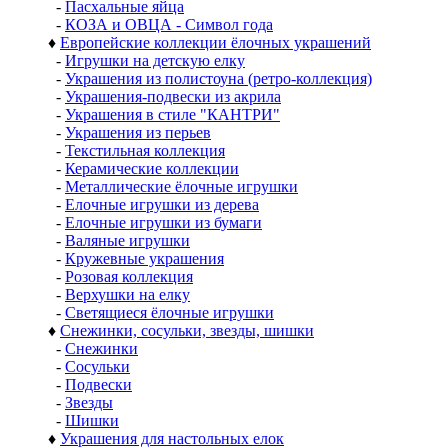
-
Пасхальные яйца
-
КОЗА и ОВЦА - Символ года
♦
Европейские коллекции ёлочных украшений
-
Игрушки на детскую елку
-
Украшения из полистоуна (ретро-коллекция)
-
Украшения-подвески из акрила
-
Украшения в стиле "КАНТРИ"
-
Украшения из перьев
-
Текстильная коллекция
-
Керамические коллекции
-
Металлические ёлочные игрушки
-
Елочные игрушки из дерева
-
Елочные игрушки из бумаги
-
Валяные игрушки
-
Кружевные украшения
-
Розовая коллекция
-
Верхушки на елку
-
Светящиеся ёлочные игрушки
♦
Снежинки, сосульки, звезды, шишки
-
Снежинки
-
Сосульки
-
Подвески
-
Звезды
-
Шишки
♦
Украшения для настольных елок