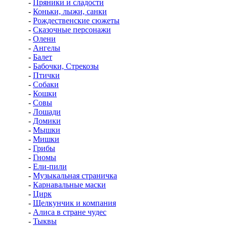
-
Пряники и сладости
-
Коньки, лыжи, санки
-
Рождественские сюжеты
-
Сказочные персонажи
-
Олени
-
Ангелы
-
Балет
-
Бабочки, Стрекозы
-
Птички
-
Собаки
-
Кошки
-
Совы
-
Лошади
-
Домики
-
Мышки
-
Мишки
-
Грибы
-
Гномы
-
Ели-пили
-
Музыкальная страничка
-
Карнавальные маски
-
Цирк
-
Щелкунчик и компания
-
Алиса в стране чудес
-
Тыквы