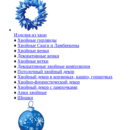
Изделия из хвои
♦
Хвойные гирлянды
♦
Хвойные Сваги и Ламбрекены
♦
Хвойные венки
♦
Декоративные венки
♦
Хвойные ветки
♦
Декоративные хвойные композиции
♦
Потолочный хвойный декор
♦
Хвойный декор в корзинках, кашпо, горшочках
♦
Хвойно-флористический декор
♦
Хвойный декор с лампочками
♦
Арки хвойные
♦
Шишки