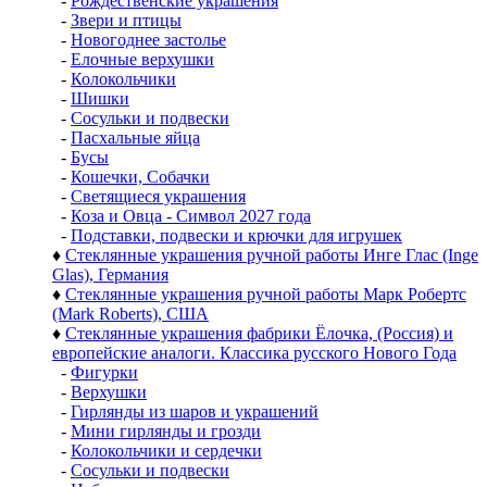
-
Рождественские украшения
-
Звери и птицы
-
Новогоднее застолье
-
Елочные верхушки
-
Колокольчики
-
Шишки
-
Сосульки и подвески
-
Пасхальные яйца
-
Бусы
-
Кошечки, Собачки
-
Светящиеся украшения
-
Коза и Овца - Символ 2027 года
-
Подставки, подвески и крючки для игрушек
♦
Стеклянные украшения ручной работы Инге Глас (Inge
Glas), Германия
♦
Стеклянные украшения ручной работы Марк Робертс
(Mark Roberts), США
♦
Стеклянные украшения фабрики Ёлочка, (Россия) и
европейские аналоги. Классика русского Нового Года
-
Фигурки
-
Верхушки
-
Гирлянды из шаров и украшений
-
Мини гирлянды и грозди
-
Колокольчики и сердечки
-
Сосульки и подвески