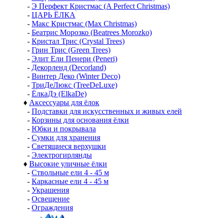
-
Э Перфект Кристмас (A Perfect Christmas)
-
ЦАРЬ ЁЛКА
-
Макс Кристмас (Max Christmas)
-
Беатрис Морозко (Beatrees Morozko)
-
Кристал Трис (Crystal Trees)
-
Грин Трис (Green Trees)
-
Элит Ели Пенери (Peneri)
-
Декорленд (Decorland)
-
Винтер Деко (Winter Deco)
-
ТриДеЛюкс (TreeDeLuxe)
-
ЁлкаДэ (ElkaDe)
♦
Аксессуары для ёлок
-
Подставки для искусственных и живых елей
-
Корзины для основания ёлки
-
Юбки и покрывала
-
Сумки для хранения
-
Светящиеся верхушки
-
Электрогирлянды
♦
Высокие уличные ёлки
-
Ствольные ели 4 - 45 м
-
Каркасные ели 4 - 45 м
-
Украшения
-
Освещение
-
Ограждения