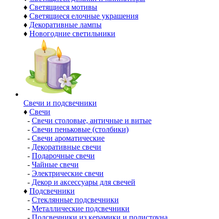
♦
Светящиеся мотивы
♦
Светящиеся елочные украшения
♦
Декоративные лампы
♦
Новогодние светильники
Свечи и подсвечники
♦
Свечи
-
Свечи столовые, античные и витые
-
Свечи пеньковые (столбики)
-
Свечи ароматические
-
Декоративные свечи
-
Подарочные свечи
-
Чайные свечи
-
Электрические свечи
-
Декор и аксессуары для свечей
♦
Подсвечники
-
Стеклянные подсвечники
-
Металлические подсвечники
-
Подсвечники из керамики и полистоуна