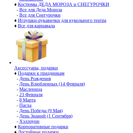
♦
Костюмы ДЕДА МОРОЗА и СНЕГУРОЧКИ
-
Все для Деда Мороза
-
Все для Снегурочки
♦
Игрушки-рукавички для кукольного театра
♦
Все для карнавала
Аксессуары, подарки
♦
Подарки к праздникам
-
День Рождения
-
День Влюбленных (14 Февраля)
-
Масленица
-
23 Февраля
-
8 Марта
-
Пасха
-
День Победы (9 Мая)
-
День Знаний (1 Сентября)
-
Хэллоуин
♦
Корпоративные подарки
♦
Достойные подарки