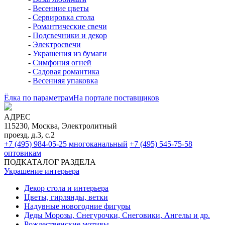
-
Весенние цветы
-
Сервировка стола
-
Романтические свечи
-
Подсвечники и декор
-
Электросвечи
-
Украшения из бумаги
-
Симфония огней
-
Садовая романтика
-
Весенняя упаковка
Ёлка по параметрам
На портале поставщиков
АДРЕС
115230, Москва, Электролитный
проезд, д.3, с.2
+7 (495) 984-05-25
многоканальный
+7 (495) 545-75-58
оптовикам
ПОДКАТАЛОГ РАЗДЕЛА
Украшение интерьера
Декор стола и интерьера
Цветы, гирлянды, ветки
Надувные новогодние фигуры
Деды Морозы, Снегурочки, Снеговики, Ангелы и др.
Рождественские мотивы