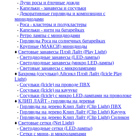
-
Лучи росы и ёлочные дожди
-
Капельки - занавесы и сосульки
-
Декоративные гирлянды и композиции с
минидиодами
-
Роса - кластеры и полукластеры
-
Капельки - нити на батарейках
-
Ретро лампы с минидиодами
-
Гирлянды Роса на солнечных батарейках
-
Крупные (МАКСИ) минидиоды
♦
Световые занавесы Плэй Лайт (Play Light)
-
Светодиодные занавесы (LED-лампы)
-
Светодиодные занавесы (микро LED-лампы)
-
Световые занавесы с микролампами
♦
Бахрома (сосульки) Айсикл Плэй Лайт (Icicle Play
Light)
-
Сосульки (Icicle) на проводе ПВХ
-
Сосульки (Icicle) на каучуке
-
Сосульки (Icicle) с микро LED-лампами на проволоке
♦
КЛИП ЛАЙТ - гирлянды на деревья
-
Гирлянды на дерево Клип Лайт (Clip Light) ПВХ
-
Гирлянды на дерево Клип Лайт (Clip Light) Каучук
-
Гирлянды на дерево Клип Лайт (Clip Light) Силикон
♦
Световые сетки (Net Light)
-
Светодиодные сетки (LED-лампы)
-
Сетки с мини- и микролампами