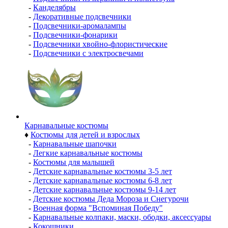
-
Канделябры
-
Декоративные подсвечники
-
Подсвечники-аромалампы
-
Подсвечники-фонарики
-
Подсвечники хвойно-флористические
-
Подсвечники с электросвечами
Карнавальные костюмы
♦
Костюмы для детей и взрослых
-
Карнавальные шапочки
-
Легкие карнавальные костюмы
-
Костюмы для малышей
-
Детские карнавальные костюмы 3-5 лет
-
Детские карнавальные костюмы 6-8 лет
-
Детские карнавальные костюмы 9-14 лет
-
Детские костюмы Деда Мороза и Снегурочи
-
Военная форма "Вспоминая Победу"
-
Карнавальные колпаки, маски, ободки, аксессуары
-
Кокошники