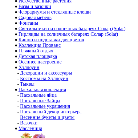
♦
Искусственные растения
♦
Вазы и вазочки
♦
Флорариумы и стеклянные клоши
♦
Садовая мебель
♦
Фонтаны
♦
Светильники на солнечных батареях Солар (Solar)
♦
Гирлянды на солнечных батареях Солар (Solar)
♦
Кашпо и подставки для цветов
♦
Коллекция Прованс
♦
Пляжный отдых
♦
Детская площадка
♦
Осеннее настроение
♦
Хэллоуин
-
Декорации и аксессуары
-
Костюмы на Хэллоуин
-
Тыквы
♦
Пасхальная коллекция
-
Пасхальные яйца
-
Пасхальные Зайцы
-
Пасхальные украшения
-
Пасхальный декор интерьера
-
Весенние букеты и цветы
-
Вазочки
♦
Масленица