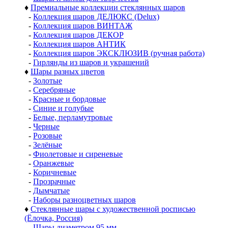
♦
Премиальные коллекции стеклянных шаров
-
Коллекция шаров ДЕЛЮКС (Delux)
-
Коллекция шаров ВИНТАЖ
-
Коллекция шаров ДЕКОР
-
Коллекция шаров АНТИК
-
Коллекция шаров ЭКСКЛЮЗИВ (ручная работа)
-
Гирлянды из шаров и украшений
♦
Шары разных цветов
-
Золотые
-
Серебряные
-
Красные и бордовые
-
Синие и голубые
-
Белые, перламутровые
-
Черные
-
Розовые
-
Зелёные
-
Фиолетовые и сиреневые
-
Оранжевые
-
Коричневые
-
Прозрачные
-
Дымчатые
-
Наборы разноцветных шаров
♦
Стеклянные шары с художественной росписью
(Ёлочка, Россия)
-
Шары диаметром 95 мм