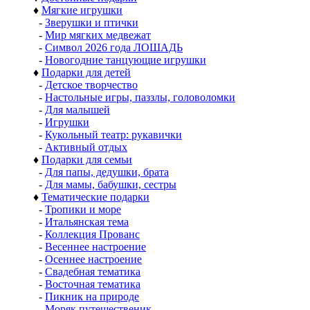
♦
Мягкие игрушки
-
Зверушки и птички
-
Мир мягких медвежат
-
Символ 2026 года ЛОШАДЬ
-
Новогодние танцующие игрушки
♦
Подарки для детей
-
Детское творчество
-
Настольные игры, паззлы, головоломки
-
Для малышей
-
Игрушки
-
Кукольный театр: рукавички
-
Активный отдых
♦
Подарки для семьи
-
Для папы, дедушки, брата
-
Для мамы, бабушки, сестры
♦
Тематические подарки
-
Тропики и море
-
Итальянская тема
-
Коллекция Прованс
-
Весеннее настроение
-
Осеннее настроение
-
Свадебная тематика
-
Восточная тематика
-
Пикник на природе
-
Моряк путешественик