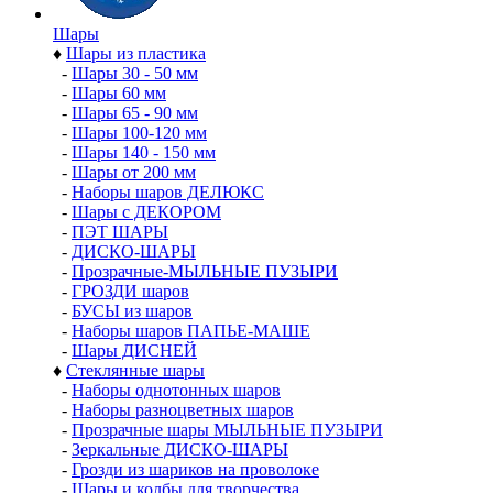
Шары
♦
Шары из пластика
-
Шары 30 - 50 мм
-
Шары 60 мм
-
Шары 65 - 90 мм
-
Шары 100-120 мм
-
Шары 140 - 150 мм
-
Шары от 200 мм
-
Наборы шаров ДЕЛЮКС
-
Шары с ДЕКОРОМ
-
ПЭТ ШАРЫ
-
ДИСКО-ШАРЫ
-
Прозрачные-МЫЛЬНЫЕ ПУЗЫРИ
-
ГРОЗДИ шаров
-
БУСЫ из шаров
-
Наборы шаров ПАПЬЕ-МАШЕ
-
Шары ДИСНЕЙ
♦
Стеклянные шары
-
Наборы однотонных шаров
-
Наборы разноцветных шаров
-
Прозрачные шары МЫЛЬНЫЕ ПУЗЫРИ
-
Зеркальные ДИСКО-ШАРЫ
-
Грозди из шариков на проволоке
-
Шары и колбы для творчества