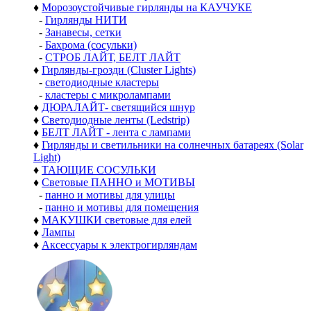
♦
Морозоустойчивые гирлянды на КАУЧУКЕ
-
Гирлянды НИТИ
-
Занавесы, сетки
-
Бахрома (сосульки)
-
СТРОБ ЛАЙТ, БЕЛТ ЛАЙТ
♦
Гирлянды-грозди (Cluster Lights)
-
светодиодные кластеры
-
кластеры с микролампами
♦
ДЮРАЛАЙТ- светящийся шнур
♦
Светодиодные ленты (Ledstrip)
♦
БЕЛТ ЛАЙТ - лента с лампами
♦
Гирлянды и светильники на солнечных батареях (Solar
Light)
♦
ТАЮЩИЕ СОСУЛЬКИ
♦
Световые ПАННО и МОТИВЫ
-
панно и мотивы для улицы
-
панно и мотивы для помещения
♦
МАКУШКИ световые для елей
♦
Лампы
♦
Аксессуары к электрогирляндам