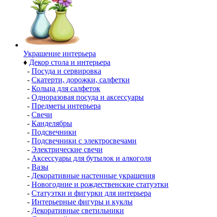
Украшение интерьера
♦
Декор стола и интерьера
-
Посуда и сервировка
-
Скатерти, дорожки, салфетки
-
Кольца для салфеток
-
Одноразовая посуда и аксессуары
-
Предметы интерьера
-
Свечи
-
Канделябры
-
Подсвечники
-
Подсвечники с электросвечами
-
Электрические свечи
-
Аксессуары для бутылок и алкоголя
-
Вазы
-
Декоративные настенные украшения
-
Новогодние и рождественские статуэтки
-
Статуэтки и фигурки для интерьера
-
Интерьерные фигуры и куклы
-
Декоративные светильники