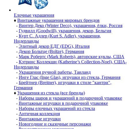
Елочные украшения
♦
Винтажные украшения мировых брендов
-
Винтер Деко (Winter Deco), украшения, ёлки, Россия
-
Гудвилл (Goodwill), украшения, декор, Бельгия
-
Курт С. Адлер (Kurt S. Adler), украшения,
Нидерланды
-
Элитный декор ЕДГ (EDG), Италия
-
Декор Больтце (Boltze), Германия
-
Марк Робертс (Mark Roberts), авторские куклы, США
-
Кэтринс Коллекшн (Katherine’s Collection-Noel), США-
Нидерланды
-
Украшения ручной работы, Таиланд
-
Инге Глас (Inge Glas), игрушки из стекла, Германия
-
Брейтнер (Breitner), игрушки в стиле "кантри",
Германия
♦
Украшения из стекла (все бренды)
-
Наборы шаров и украшений в подарочной упаковке
-
Винтажные игрушки в подарочной упаковке
-
Наборы елочных украшений из стекла
-
Античная коллекция
-
Винтажные игрушки
-
Новогодние и сказочные персонажи