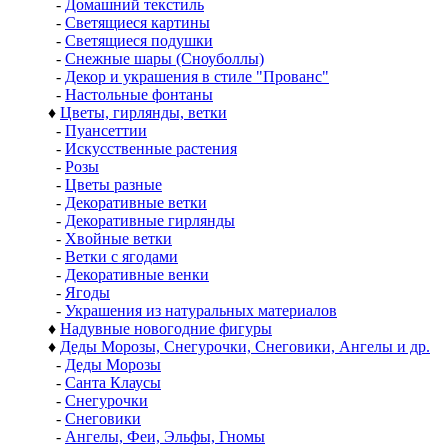
-
Домашний текстиль
-
Светящиеся картины
-
Светящиеся подушки
-
Снежные шары (Сноуболлы)
-
Декор и украшения в стиле "Прованс"
-
Настольные фонтаны
♦
Цветы, гирлянды, ветки
-
Пуансеттии
-
Искусственные растения
-
Розы
-
Цветы разные
-
Декоративные ветки
-
Декоративные гирлянды
-
Хвойные ветки
-
Ветки с ягодами
-
Декоративные венки
-
Ягоды
-
Украшения из натуральных материалов
♦
Надувные новогодние фигуры
♦
Деды Морозы, Снегурочки, Снеговики, Ангелы и др.
-
Деды Морозы
-
Санта Клаусы
-
Снегурочки
-
Снеговики
-
Ангелы, Феи, Эльфы, Гномы