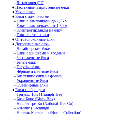
-
Литая хвоя (РЕ)
♦
Настенные и пристенные ёлки
♦
Узкие ёлки
♦
Елки с лампочками
-
Ёлки с лампочками до 1,75 м
-
Ёлки с лампочками от 1,80 м
-
Электрогирлянды на ёлку
-
Ёлки-светильники
♦
Оптоволоконные елки
♦
Декоративные елки
-
Дизайнерские ёлки
-
Ёлки с шишками и ягодами
-
Заснеженные ёлки
-
Белые ёлки
-
Голубые ёлки
-
Чёрные и цветные ёлки
-
Блестящие ёлки из фольги
-
Украшенные ёлки
-
Сувенирные елки
♦
Ёлки по брендам
-
Триумф Три (Triumph Tree)
-
Блэк Бокс (Black Box)
-
Нэшнл Три Ко (National Tree Co)
-
Кэминг (Kaemingk)
-
Нордик Коллекшн (Nordic Collection)