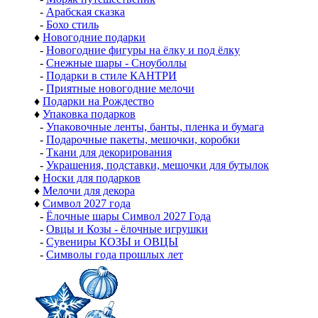
-
Арабская сказка
-
Бохо стиль
♦
Новогодние подарки
-
Новогодние фигуры на ёлку и под ёлку
-
Снежные шары - Сноуболлы
-
Подарки в стиле КАНТРИ
-
Приятные новогодние мелочи
♦
Подарки на Рождество
♦
Упаковка подарков
-
Упаковочные ленты, банты, пленка и бумага
-
Подарочные пакеты, мешочки, коробки
-
Ткани для декорирования
-
Украшения, подставки, мешочки для бутылок
♦
Носки для подарков
♦
Мелочи для декора
♦
Символ 2027 года
-
Ёлочные шары Символ 2027 Года
-
Овцы и Козы - ёлочные игрушки
-
Сувениры КОЗЫ и ОВЦЫ
-
Символы года прошлых лет