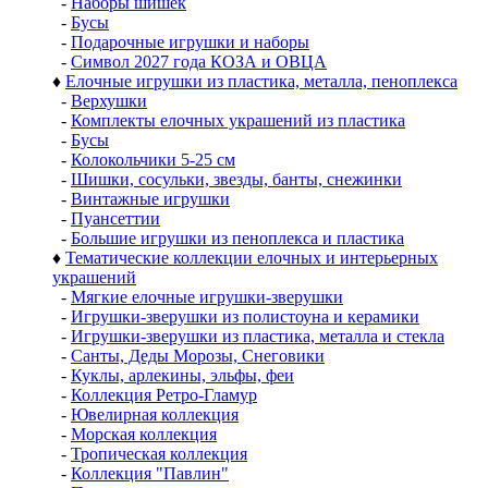
-
Наборы шишек
-
Бусы
-
Подарочные игрушки и наборы
-
Символ 2027 года КОЗА и ОВЦА
♦
Елочные игрушки из пластика, металла, пеноплекса
-
Верхушки
-
Комплекты елочных украшений из пластика
-
Бусы
-
Колокольчики 5-25 см
-
Шишки, сосульки, звезды, банты, снежинки
-
Винтажные игрушки
-
Пуансеттии
-
Большие игрушки из пеноплекса и пластика
♦
Тематические коллекции елочных и интерьерных
украшений
-
Мягкие елочные игрушки-зверушки
-
Игрушки-зверушки из полистоуна и керамики
-
Игрушки-зверушки из пластика, металла и стекла
-
Санты, Деды Морозы, Снеговики
-
Куклы, арлекины, эльфы, феи
-
Коллекция Ретро-Гламур
-
Ювелирная коллекция
-
Морская коллекция
-
Тропическая коллекция
-
Коллекция "Павлин"