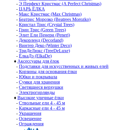
-
Э Перфект Кристмас (A Perfect Christmas)
-
ЦАРЬ ЁЛКА
-
Макс Кристмас (Max Christmas)
-
Беатрис Морозко (Beatrees Morozko)
-
Кристал Трис (Crystal Trees)
-
Грин Трис (Green Trees)
-
Элит Ели Пенери (Peneri)
-
Декорленд (Decorland)
-
Винтер Деко (Winter Deco)
-
ТриДеЛюкс (TreeDeLuxe)
-
ЁлкаДэ (ElkaDe)
♦
Аксессуары для ёлок
-
Подставки для искусственных и живых елей
-
Корзины для основания ёлки
-
Юбки и покрывала
-
Сумки для хранения
-
Светящиеся верхушки
-
Электрогирлянды
♦
Высокие уличные ёлки
-
Ствольные ели 4 - 45 м
-
Каркасные ели 4 - 45 м
-
Украшения
-
Освещение
-
Ограждения