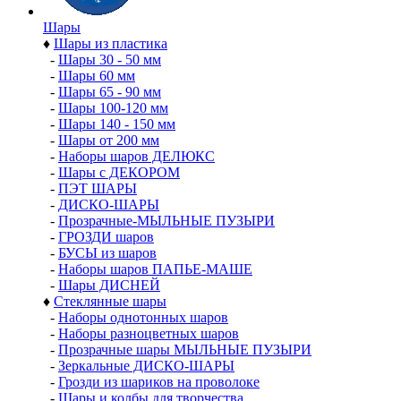
Шары
♦
Шары из пластика
-
Шары 30 - 50 мм
-
Шары 60 мм
-
Шары 65 - 90 мм
-
Шары 100-120 мм
-
Шары 140 - 150 мм
-
Шары от 200 мм
-
Наборы шаров ДЕЛЮКС
-
Шары с ДЕКОРОМ
-
ПЭТ ШАРЫ
-
ДИСКО-ШАРЫ
-
Прозрачные-МЫЛЬНЫЕ ПУЗЫРИ
-
ГРОЗДИ шаров
-
БУСЫ из шаров
-
Наборы шаров ПАПЬЕ-МАШЕ
-
Шары ДИСНЕЙ
♦
Стеклянные шары
-
Наборы однотонных шаров
-
Наборы разноцветных шаров
-
Прозрачные шары МЫЛЬНЫЕ ПУЗЫРИ
-
Зеркальные ДИСКО-ШАРЫ
-
Грозди из шариков на проволоке
-
Шары и колбы для творчества