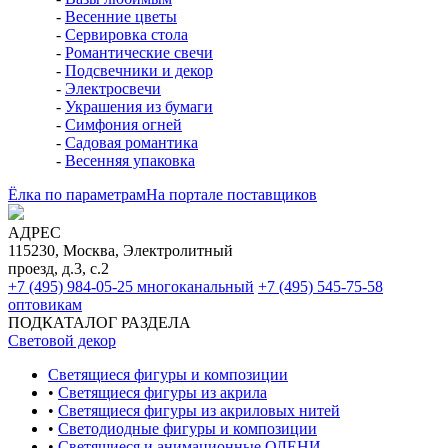
-
Весенние цветы
-
Сервировка стола
-
Романтические свечи
-
Подсвечники и декор
-
Электросвечи
-
Украшения из бумаги
-
Симфония огней
-
Садовая романтика
-
Весенняя упаковка
Ёлка по параметрам
На портале поставщиков
АДРЕС
115230, Москва, Электролитный
проезд, д.3, с.2
+7 (495) 984-05-25
многоканальный
+7 (495) 545-75-58
оптовикам
ПОДКАТАЛОГ РАЗДЕЛА
Световой декор
Светящиеся фигуры и композиции
•
Светящиеся фигуры из акрила
•
Светящиеся фигуры из акриловых нитей
•
Светодиодные фигуры и композиции
•
Светящиеся и анимационные ОЛЕНИ