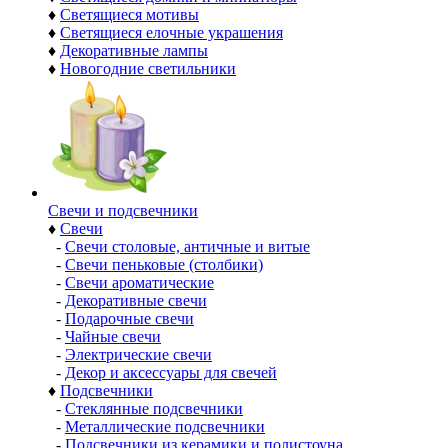
♦
Светящиеся мотивы
♦
Светящиеся елочные украшения
♦
Декоративные лампы
♦
Новогодние светильники
Свечи и подсвечники
♦
Свечи
-
Свечи столовые, античные и витые
-
Свечи пеньковые (столбики)
-
Свечи ароматические
-
Декоративные свечи
-
Подарочные свечи
-
Чайные свечи
-
Электрические свечи
-
Декор и аксессуары для свечей
♦
Подсвечники
-
Стеклянные подсвечники
-
Металлические подсвечники
-
Подсвечники из керамики и полистоуна