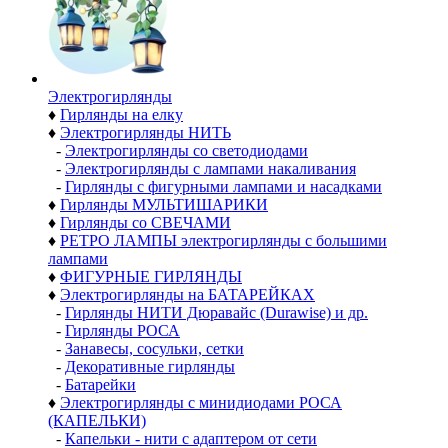
Электро­гирлянды
♦
Гирлянды на елку
♦
Электрогирлянды НИТЬ
-
Электрогирлянды со светодиодами
-
Электрогирлянды с лампами накаливания
-
Гирлянды с фигурными лампами и насадками
♦
Гирлянды МУЛЬТИШАРИКИ
♦
Гирлянды со СВЕЧАМИ
♦
РЕТРО ЛАМПЫ электрогирлянды с большими
лампами
♦
ФИГУРНЫЕ ГИРЛЯНДЫ
♦
Электрогирлянды на БАТАРЕЙКАХ
-
Гирлянды НИТИ Дюравайс (Durawise) и др.
-
Гирлянды РОСА
-
Занавесы, сосульки, сетки
-
Декоративные гирлянды
-
Батарейки
♦
Электрогирлянды с минидиодами РОСА
(КАПЕЛЬКИ)
-
Капельки - нити с адаптером от сети