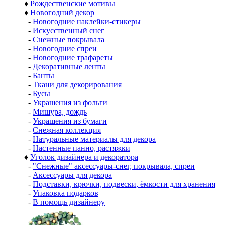
♦
Рождественские мотивы
♦
Новогодний декор
-
Новогодние наклейки-стикеры
-
Искусственный снег
-
Снежные покрывала
-
Новогодние спреи
-
Новогодние трафареты
-
Декоративные ленты
-
Банты
-
Ткани для декорирования
-
Бусы
-
Украшения из фольги
-
Мишура, дождь
-
Украшения из бумаги
-
Снежная коллекция
-
Натуральные материалы для декора
-
Настенные панно, растяжки
♦
Уголок дизайнера и декоратора
-
"Снежные" аксессуары-снег, покрывала, спреи
-
Аксессуары для декора
-
Подставки, крючки, подвески, ёмкости для хранения
-
Упаковка подарков
-
В помощь дизайнеру