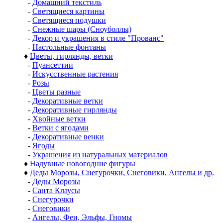
-
Домашний текстиль
-
Светящиеся картины
-
Светящиеся подушки
-
Снежные шары (Сноуболлы)
-
Декор и украшения в стиле "Прованс"
-
Настольные фонтаны
♦
Цветы, гирлянды, ветки
-
Пуансеттии
-
Искусственные растения
-
Розы
-
Цветы разные
-
Декоративные ветки
-
Декоративные гирлянды
-
Хвойные ветки
-
Ветки с ягодами
-
Декоративные венки
-
Ягоды
-
Украшения из натуральных материалов
♦
Надувные новогодние фигуры
♦
Деды Морозы, Снегурочки, Снеговики, Ангелы и др.
-
Деды Морозы
-
Санта Клаусы
-
Снегурочки
-
Снеговики
-
Ангелы, Феи, Эльфы, Гномы