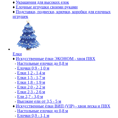
♦
Украшения для высоких елок
♦
Елочные игрушки своими руками
♦
Подставки, подвески, крючки, коробки для елочных
игрушек
Елки
♦
Искусственные ёлки ЭКОНОМ - хвоя ПВХ
-
Настольные елочки до 0,8 м
-
Елочки 0,9 - 1,0 м
-
Елки 1,2 - 1,4 м
-
Елки 1,5 - 1,7 м
-
Елки 1,8 - 1,9 м
-
Елки 2,0 - 2,2 м
-
Елки 2,3 - 2,6 м
-
Ели 2,7 - 3,0 м
-
Высокие ели от 3,5 - 5 м
♦
Искусственные ёлки ВИП (VIP) - хвоя леска и ПВХ
-
Настольные елочки до 0,8 м
-
Елочки 0,9 - 1,1 м