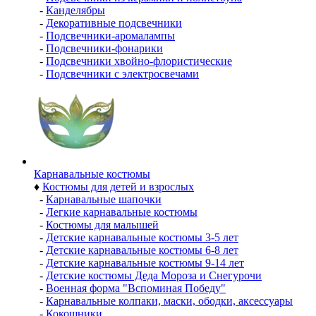
-
Канделябры
-
Декоративные подсвечники
-
Подсвечники-аромалампы
-
Подсвечники-фонарики
-
Подсвечники хвойно-флористические
-
Подсвечники с электросвечами
Карнавальные костюмы
♦
Костюмы для детей и взрослых
-
Карнавальные шапочки
-
Легкие карнавальные костюмы
-
Костюмы для малышей
-
Детские карнавальные костюмы 3-5 лет
-
Детские карнавальные костюмы 6-8 лет
-
Детские карнавальные костюмы 9-14 лет
-
Детские костюмы Деда Мороза и Снегурочи
-
Военная форма "Вспоминая Победу"
-
Карнавальные колпаки, маски, ободки, аксессуары
-
Кокошники