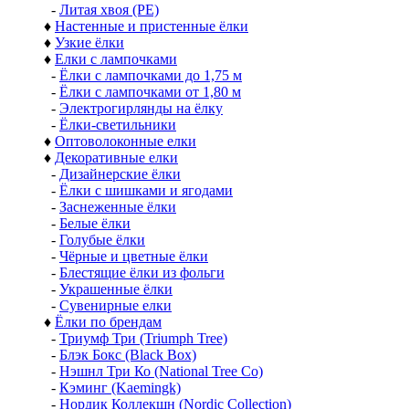
-
Литая хвоя (РЕ)
♦
Настенные и пристенные ёлки
♦
Узкие ёлки
♦
Елки с лампочками
-
Ёлки с лампочками до 1,75 м
-
Ёлки с лампочками от 1,80 м
-
Электрогирлянды на ёлку
-
Ёлки-светильники
♦
Оптоволоконные елки
♦
Декоративные елки
-
Дизайнерские ёлки
-
Ёлки с шишками и ягодами
-
Заснеженные ёлки
-
Белые ёлки
-
Голубые ёлки
-
Чёрные и цветные ёлки
-
Блестящие ёлки из фольги
-
Украшенные ёлки
-
Сувенирные елки
♦
Ёлки по брендам
-
Триумф Три (Triumph Tree)
-
Блэк Бокс (Black Box)
-
Нэшнл Три Ко (National Tree Co)
-
Кэминг (Kaemingk)
-
Нордик Коллекшн (Nordic Collection)