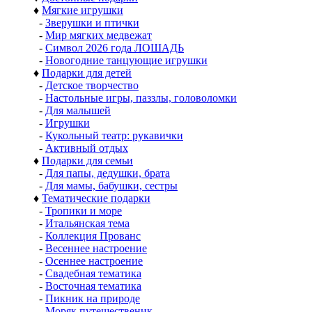
♦
Мягкие игрушки
-
Зверушки и птички
-
Мир мягких медвежат
-
Символ 2026 года ЛОШАДЬ
-
Новогодние танцующие игрушки
♦
Подарки для детей
-
Детское творчество
-
Настольные игры, паззлы, головоломки
-
Для малышей
-
Игрушки
-
Кукольный театр: рукавички
-
Активный отдых
♦
Подарки для семьи
-
Для папы, дедушки, брата
-
Для мамы, бабушки, сестры
♦
Тематические подарки
-
Тропики и море
-
Итальянская тема
-
Коллекция Прованс
-
Весеннее настроение
-
Осеннее настроение
-
Свадебная тематика
-
Восточная тематика
-
Пикник на природе
-
Моряк путешественик