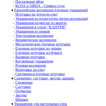
-
Пасхальные яйца
-
КОЗА и ОВЦА - Символ года
♦
Европейские коллекции ёлочных украшений
-
Игрушки на детскую елку
-
Украшения из полистоуна (ретро-коллекция)
-
Украшения-подвески из акрила
-
Украшения в стиле "КАНТРИ"
-
Украшения из перьев
-
Текстильная коллекция
-
Керамические коллекции
-
Металлические ёлочные игрушки
-
Елочные игрушки из дерева
-
Елочные игрушки из бумаги
-
Валяные игрушки
-
Кружевные украшения
-
Розовая коллекция
-
Верхушки на елку
-
Светящиеся ёлочные игрушки
♦
Снежинки, сосульки, звезды, шишки
-
Снежинки
-
Сосульки
-
Подвески
-
Звезды
-
Шишки
♦
Украшения для настольных елок