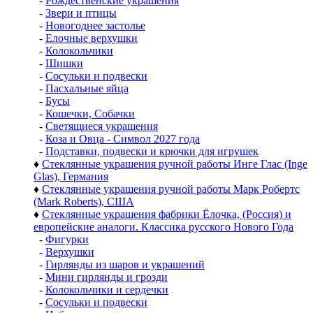
-
Рождественские украшения
-
Звери и птицы
-
Новогоднее застолье
-
Елочные верхушки
-
Колокольчики
-
Шишки
-
Сосульки и подвески
-
Пасхальные яйца
-
Бусы
-
Кошечки, Собачки
-
Светящиеся украшения
-
Коза и Овца - Символ 2027 года
-
Подставки, подвески и крючки для игрушек
♦
Стеклянные украшения ручной работы Инге Глас (Inge
Glas), Германия
♦
Стеклянные украшения ручной работы Марк Робертс
(Mark Roberts), США
♦
Стеклянные украшения фабрики Ёлочка, (Россия) и
европейские аналоги. Классика русского Нового Года
-
Фигурки
-
Верхушки
-
Гирлянды из шаров и украшений
-
Мини гирлянды и грозди
-
Колокольчики и сердечки
-
Сосульки и подвески