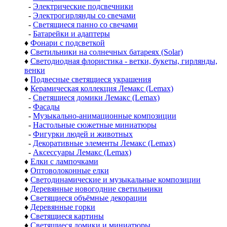
-
Электрические подсвечники
-
Электрогирлянды со свечами
-
Светящиеся панно со свечами
-
Батарейки и адаптеры
♦
Фонари с подсветкой
♦
Светильники на солнечных батареях (Solar)
♦
Светодиодная флористика - ветки, букеты, гирлянды,
венки
♦
Подвесные светящиеся украшения
♦
Керамическая коллекция Лемакс (Lemax)
-
Светящиеся домики Лемакс (Lemax)
-
Фасады
-
Музыкально-анимационные композиции
-
Настольные сюжетные миниатюры
-
Фигурки людей и животных
-
Декоративные элементы Лемакс (Lemax)
-
Аксессуары Лемакс (Lemax)
♦
Елки с лампочками
♦
Оптоволоконные елки
♦
Светодинамические и музыкальные композиции
♦
Деревянные новогодние светильники
♦
Светящиеся объёмные декорации
♦
Деревянные горки
♦
Светящиеся картины
♦
Светящиеся домики и миниатюры