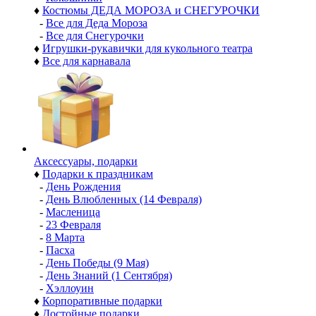
♦
Костюмы ДЕДА МОРОЗА и СНЕГУРОЧКИ
-
Все для Деда Мороза
-
Все для Снегурочки
♦
Игрушки-рукавички для кукольного театра
♦
Все для карнавала
Аксессуары, подарки
♦
Подарки к праздникам
-
День Рождения
-
День Влюбленных (14 Февраля)
-
Масленица
-
23 Февраля
-
8 Марта
-
Пасха
-
День Победы (9 Мая)
-
День Знаний (1 Сентября)
-
Хэллоуин
♦
Корпоративные подарки
♦
Достойные подарки