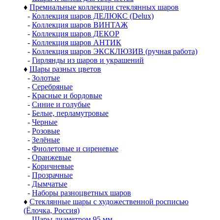
♦
Премиальные коллекции стеклянных шаров
-
Коллекция шаров ДЕЛЮКС (Delux)
-
Коллекция шаров ВИНТАЖ
-
Коллекция шаров ДЕКОР
-
Коллекция шаров АНТИК
-
Коллекция шаров ЭКСКЛЮЗИВ (ручная работа)
-
Гирлянды из шаров и украшений
♦
Шары разных цветов
-
Золотые
-
Серебряные
-
Красные и бордовые
-
Синие и голубые
-
Белые, перламутровые
-
Черные
-
Розовые
-
Зелёные
-
Фиолетовые и сиреневые
-
Оранжевые
-
Коричневые
-
Прозрачные
-
Дымчатые
-
Наборы разноцветных шаров
♦
Стеклянные шары с художественной росписью
(Ёлочка, Россия)
-
Шары диаметром 95 мм