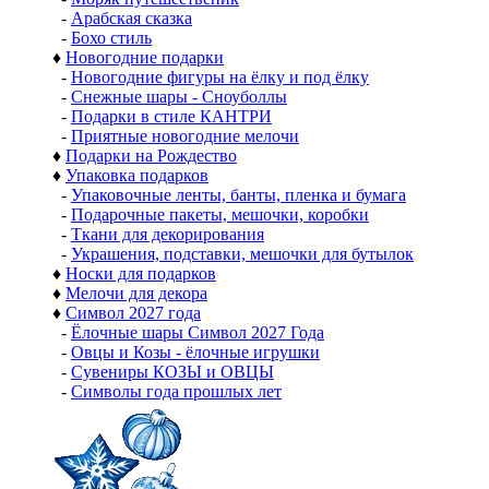
-
Арабская сказка
-
Бохо стиль
♦
Новогодние подарки
-
Новогодние фигуры на ёлку и под ёлку
-
Снежные шары - Сноуболлы
-
Подарки в стиле КАНТРИ
-
Приятные новогодние мелочи
♦
Подарки на Рождество
♦
Упаковка подарков
-
Упаковочные ленты, банты, пленка и бумага
-
Подарочные пакеты, мешочки, коробки
-
Ткани для декорирования
-
Украшения, подставки, мешочки для бутылок
♦
Носки для подарков
♦
Мелочи для декора
♦
Символ 2027 года
-
Ёлочные шары Символ 2027 Года
-
Овцы и Козы - ёлочные игрушки
-
Сувениры КОЗЫ и ОВЦЫ
-
Символы года прошлых лет