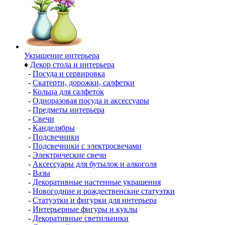
Украшение интерьера
♦
Декор стола и интерьера
-
Посуда и сервировка
-
Скатерти, дорожки, салфетки
-
Кольца для салфеток
-
Одноразовая посуда и аксессуары
-
Предметы интерьера
-
Свечи
-
Канделябры
-
Подсвечники
-
Подсвечники с электросвечами
-
Электрические свечи
-
Аксессуары для бутылок и алкоголя
-
Вазы
-
Декоративные настенные украшения
-
Новогодние и рождественские статуэтки
-
Статуэтки и фигурки для интерьера
-
Интерьерные фигуры и куклы
-
Декоративные светильники