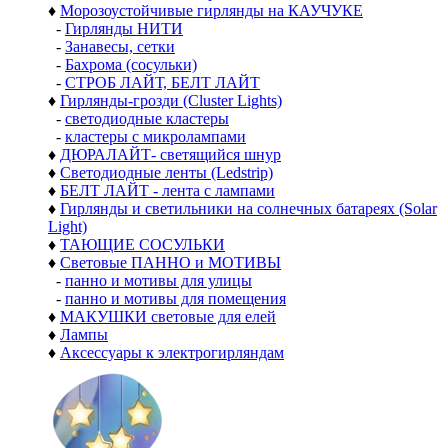
♦
Морозоустойчивые гирлянды на КАУЧУКЕ
-
Гирлянды НИТИ
-
Занавесы, сетки
-
Бахрома (сосульки)
-
СТРОБ ЛАЙТ, БЕЛТ ЛАЙТ
♦
Гирлянды-грозди (Cluster Lights)
-
светодиодные кластеры
-
кластеры с микролампами
♦
ДЮРАЛАЙТ- светящийся шнур
♦
Светодиодные ленты (Ledstrip)
♦
БЕЛТ ЛАЙТ - лента с лампами
♦
Гирлянды и светильники на солнечных батареях (Solar
Light)
♦
ТАЮЩИЕ СОСУЛЬКИ
♦
Световые ПАННО и МОТИВЫ
-
панно и мотивы для улицы
-
панно и мотивы для помещения
♦
МАКУШКИ световые для елей
♦
Лампы
♦
Аксессуары к электрогирляндам