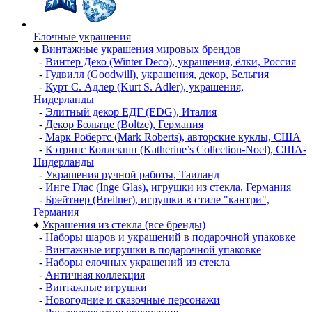
Елочные украшения
♦
Винтажные украшения мировых брендов
-
Винтер Деко (Winter Deco), украшения, ёлки, Россия
-
Гудвилл (Goodwill), украшения, декор, Бельгия
-
Курт С. Адлер (Kurt S. Adler), украшения,
Нидерланды
-
Элитный декор ЕДГ (EDG), Италия
-
Декор Больтце (Boltze), Германия
-
Марк Робертс (Mark Roberts), авторские куклы, США
-
Кэтринс Коллекшн (Katherine’s Collection-Noel), США-
Нидерланды
-
Украшения ручной работы, Таиланд
-
Инге Глас (Inge Glas), игрушки из стекла, Германия
-
Брейтнер (Breitner), игрушки в стиле "кантри",
Германия
♦
Украшения из стекла (все бренды)
-
Наборы шаров и украшений в подарочной упаковке
-
Винтажные игрушки в подарочной упаковке
-
Наборы елочных украшений из стекла
-
Античная коллекция
-
Винтажные игрушки
-
Новогодние и сказочные персонажи