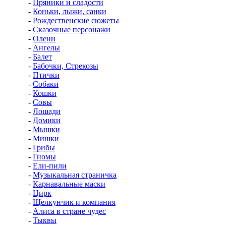
-
Пряники и сладости
-
Коньки, лыжи, санки
-
Рождественские сюжеты
-
Сказочные персонажи
-
Олени
-
Ангелы
-
Балет
-
Бабочки, Стрекозы
-
Птички
-
Собаки
-
Кошки
-
Совы
-
Лошади
-
Домики
-
Мышки
-
Мишки
-
Грибы
-
Гномы
-
Ели-пили
-
Музыкальная страничка
-
Карнавальные маски
-
Цирк
-
Щелкунчик и компания
-
Алиса в стране чудес
-
Тыквы