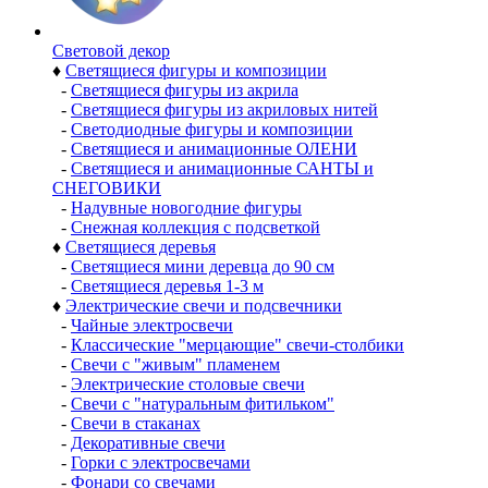
Световой декор
♦
Светящиеся фигуры и композиции
-
Светящиеся фигуры из акрила
-
Светящиеся фигуры из акриловых нитей
-
Светодиодные фигуры и композиции
-
Светящиеся и анимационные ОЛЕНИ
-
Светящиеся и анимационные САНТЫ и
СНЕГОВИКИ
-
Надувные новогодние фигуры
-
Снежная коллекция с подсветкой
♦
Светящиеся деревья
-
Светящиеся мини деревца до 90 см
-
Светящиеся деревья 1-3 м
♦
Электрические свечи и подсвечники
-
Чайные электросвечи
-
Классические "мерцающие" свечи-столбики
-
Свечи с "живым" пламенем
-
Электрические столовые свечи
-
Свечи с "натуральным фитильком"
-
Свечи в стаканах
-
Декоративные свечи
-
Горки с электросвечами
-
Фонари со свечами