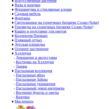
♦
Искусственные растения
♦
Вазы и вазочки
♦
Флорариумы и стеклянные клоши
♦
Садовая мебель
♦
Фонтаны
♦
Светильники на солнечных батареях Солар (Solar)
♦
Гирлянды на солнечных батареях Солар (Solar)
♦
Кашпо и подставки для цветов
♦
Коллекция Прованс
♦
Пляжный отдых
♦
Детская площадка
♦
Осеннее настроение
♦
Хэллоуин
-
Декорации и аксессуары
-
Костюмы на Хэллоуин
-
Тыквы
♦
Пасхальная коллекция
-
Пасхальные яйца
-
Пасхальные Зайцы
-
Пасхальные украшения
-
Пасхальный декор интерьера
-
Весенние букеты и цветы
-
Вазочки
♦
Масленица