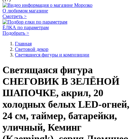
О любимом магазине
Смотреть >
ЁЛКА по параметрам
Подобрать >
Главная
Световой декор
Светящиеся фигуры и композиции
Светящаяся фигура
СНЕГОВИК В ЗЕЛЁНОЙ
ШАПОЧКЕ, акрил, 20
холодных белых LED-огней,
24 см, таймер, батарейки,
уличный, Кеминг
(Kaemingk), серия Люминео