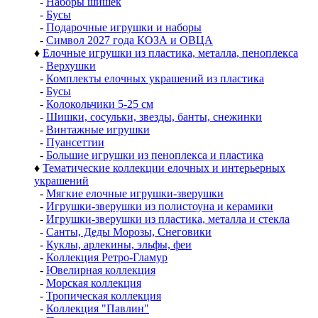
-
Наборы шишек
-
Бусы
-
Подарочные игрушки и наборы
-
Символ 2027 года КОЗА и ОВЦА
♦
Елочные игрушки из пластика, металла, пеноплекса
-
Верхушки
-
Комплекты елочных украшений из пластика
-
Бусы
-
Колокольчики 5-25 см
-
Шишки, сосульки, звезды, банты, снежинки
-
Винтажные игрушки
-
Пуансеттии
-
Большие игрушки из пеноплекса и пластика
♦
Тематические коллекции елочных и интерьерных
украшений
-
Мягкие елочные игрушки-зверушки
-
Игрушки-зверушки из полистоуна и керамики
-
Игрушки-зверушки из пластика, металла и стекла
-
Санты, Деды Морозы, Снеговики
-
Куклы, арлекины, эльфы, феи
-
Коллекция Ретро-Гламур
-
Ювелирная коллекция
-
Морская коллекция
-
Тропическая коллекция
-
Коллекция "Павлин"