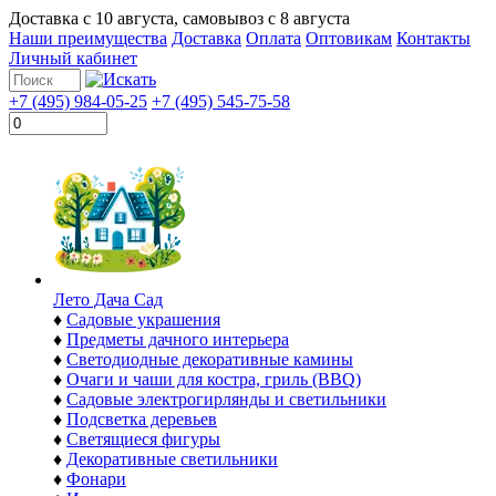
Доставка с
10 августа
, самовывоз с
8 августа
Наши преимущества
Доставка
Оплата
Оптовикам
Контакты
Личный кабинет
+7 (495) 984-05-25
+7 (495) 545-75-58
Лето Дача Сад
♦
Садовые украшения
♦
Предметы дачного интерьера
♦
Светодиодные декоративные камины
♦
Очаги и чаши для костра, гриль (BBQ)
♦
Садовые электрогирлянды и светильники
♦
Подсветка деревьев
♦
Светящиеся фигуры
♦
Декоративные светильники
♦
Фонари