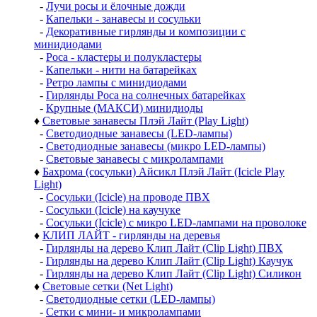
-
Лучи росы и ёлочные дожди
-
Капельки - занавесы и сосульки
-
Декоративные гирлянды и композиции с
минидиодами
-
Роса - кластеры и полукластеры
-
Капельки - нити на батарейках
-
Ретро лампы с минидиодами
-
Гирлянды Роса на солнечных батарейках
-
Крупные (МАКСИ) минидиоды
♦
Световые занавесы Плэй Лайт (Play Light)
-
Светодиодные занавесы (LED-лампы)
-
Светодиодные занавесы (микро LED-лампы)
-
Световые занавесы с микролампами
♦
Бахрома (сосульки) Айсикл Плэй Лайт (Icicle Play
Light)
-
Сосульки (Icicle) на проводе ПВХ
-
Сосульки (Icicle) на каучуке
-
Сосульки (Icicle) с микро LED-лампами на проволоке
♦
КЛИП ЛАЙТ - гирлянды на деревья
-
Гирлянды на дерево Клип Лайт (Clip Light) ПВХ
-
Гирлянды на дерево Клип Лайт (Clip Light) Каучук
-
Гирлянды на дерево Клип Лайт (Clip Light) Силикон
♦
Световые сетки (Net Light)
-
Светодиодные сетки (LED-лампы)
-
Сетки с мини- и микролампами