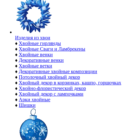
Изделия из хвои
♦
Хвойные гирлянды
♦
Хвойные Сваги и Ламбрекены
♦
Хвойные венки
♦
Декоративные венки
♦
Хвойные ветки
♦
Декоративные хвойные композиции
♦
Потолочный хвойный декор
♦
Хвойный декор в корзинках, кашпо, горшочках
♦
Хвойно-флористический декор
♦
Хвойный декор с лампочками
♦
Арки хвойные
♦
Шишки