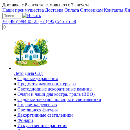
Доставка с
8 августа
, самовывоз с
7 августа
Наши преимущества
Доставка
Оплата
Оптовикам
Контакты
Ли
+7 (495) 984-05-25
+7 (495) 545-75-58
Лето Дача Сад
♦
Садовые украшения
♦
Предметы дачного интерьера
♦
Светодиодные декоративные камины
♦
Очаги и чаши для костра, гриль (BBQ)
♦
Садовые электрогирлянды и светильники
♦
Подсветка деревьев
♦
Светящиеся фигуры
♦
Декоративные светильники
♦
Фонари
♦
Искусственные растения