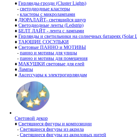
♦
Гирлянды-грозди (Cluster Lights)
-
светодиодные кластеры
-
кластеры с микролампами
♦
ДЮРАЛАЙТ- светящийся шнур
♦
Светодиодные ленты (Ledstrip)
♦
БЕЛТ ЛАЙТ - лента с лампами
♦
Гирлянды и светильники на солнечных батареях (Solar L
♦
ТАЮЩИЕ СОСУЛЬКИ
♦
Световые ПАННО и МОТИВЫ
-
панно и мотивы для улицы
-
панно и мотивы для помещения
♦
МАКУШКИ световые для елей
♦
Лампы
♦
Аксессуары к электрогирляндам
Световой декор
♦
Светящиеся фигуры и композиции
-
Светящиеся фигуры из акрила
-
Светящиеся фигуры из акриловых нитей