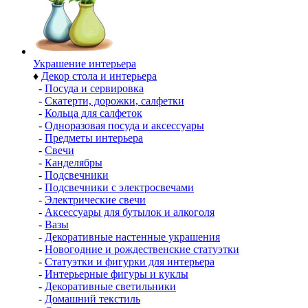
Украшение интерьера
♦
Декор стола и интерьера
-
Посуда и сервировка
-
Скатерти, дорожки, салфетки
-
Кольца для салфеток
-
Одноразовая посуда и аксессуары
-
Предметы интерьера
-
Свечи
-
Канделябры
-
Подсвечники
-
Подсвечники с электросвечами
-
Электрические свечи
-
Аксессуары для бутылок и алкоголя
-
Вазы
-
Декоративные настенные украшения
-
Новогодние и рождественские статуэтки
-
Статуэтки и фигурки для интерьера
-
Интерьерные фигуры и куклы
-
Декоративные светильники
-
Домашний текстиль