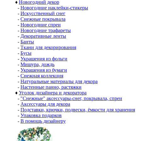
♦
Новогодний декор
-
Новогодние наклейки-стикеры
-
Искусственный снег
-
Снежные покрывала
-
Новогодние спреи
-
Новогодние трафареты
-
Декоративные ленты
-
Банты
-
Ткани для декорирования
-
Бусы
-
Украшения из фольги
-
Мишура, дождь
-
Украшения из бумаги
-
Снежная коллекция
-
Натуральные материалы для декора
-
Настенные панно, растяжки
♦
Уголок дизайнера и декоратора
-
"Снежные" аксессуары-снег, покрывала, спреи
-
Аксессуары для декора
-
Подставки, крючки, подвески, ёмкости для хранения
-
Упаковка подарков
-
В помощь дизайнеру