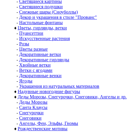
-
Светящиеся картины
-
Светящиеся подушки
-
Снежные шары (Сноуболлы)
-
Декор и украшения в стиле "Прованс"
-
Настольные фонтаны
♦
Цветы, гирлянды, ветки
-
Пуансеттии
-
Искусственные растения
-
Розы
-
Цветы разные
-
Декоративные ветки
-
Декоративные гирлянды
-
Хвойные ветки
-
Ветки с ягодами
-
Декоративные венки
-
Ягоды
-
Украшения из натуральных материалов
♦
Надувные новогодние фигуры
♦
Деды Морозы, Снегурочки, Снеговики, Ангелы и др.
-
Деды Морозы
-
Санта Клаусы
-
Снегурочки
-
Снеговики
-
Ангелы, Феи, Эльфы, Гномы
♦
Рождественские мотивы