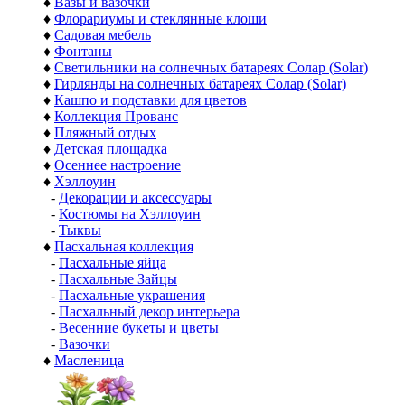
♦
Вазы и вазочки
♦
Флорариумы и стеклянные клоши
♦
Садовая мебель
♦
Фонтаны
♦
Светильники на солнечных батареях Солар (Solar)
♦
Гирлянды на солнечных батареях Солар (Solar)
♦
Кашпо и подставки для цветов
♦
Коллекция Прованс
♦
Пляжный отдых
♦
Детская площадка
♦
Осеннее настроение
♦
Хэллоуин
-
Декорации и аксессуары
-
Костюмы на Хэллоуин
-
Тыквы
♦
Пасхальная коллекция
-
Пасхальные яйца
-
Пасхальные Зайцы
-
Пасхальные украшения
-
Пасхальный декор интерьера
-
Весенние букеты и цветы
-
Вазочки
♦
Масленица