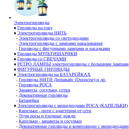
Электро­гирлянды
♦
Гирлянды на елку
♦
Электрогирлянды НИТЬ
-
Электрогирлянды со светодиодами
-
Электрогирлянды с лампами накаливания
-
Гирлянды с фигурными лампами и насадками
♦
Гирлянды МУЛЬТИШАРИКИ
♦
Гирлянды со СВЕЧАМИ
♦
РЕТРО ЛАМПЫ электрогирлянды с большими лампам
♦
ФИГУРНЫЕ ГИРЛЯНДЫ
♦
Электрогирлянды на БАТАРЕЙКАХ
-
Гирлянды НИТИ Дюравайс (Durawise) и др.
-
Гирлянды РОСА
-
Занавесы, сосульки, сетки
-
Декоративные гирлянды
-
Батарейки
♦
Электрогирлянды с минидиодами РОСА (КАПЕЛЬКИ)
-
Капельки - нити с адаптером от сети
-
Лучи росы и ёлочные дожди
-
Капельки - занавесы и сосульки
-
Декоративные гирлянды и композиции с минидиодами