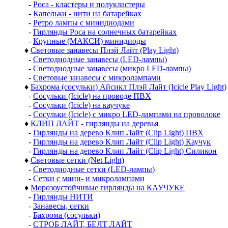
-
Роса - кластеры и полукластеры
-
Капельки - нити на батарейках
-
Ретро лампы с минидиодами
-
Гирлянды Роса на солнечных батарейках
-
Крупные (МАКСИ) минидиоды
♦
Световые занавесы Плэй Лайт (Play Light)
-
Светодиодные занавесы (LED-лампы)
-
Светодиодные занавесы (микро LED-лампы)
-
Световые занавесы с микролампами
♦
Бахрома (сосульки) Айсикл Плэй Лайт (Icicle Play Light)
-
Сосульки (Icicle) на проводе ПВХ
-
Сосульки (Icicle) на каучуке
-
Сосульки (Icicle) с микро LED-лампами на проволоке
♦
КЛИП ЛАЙТ - гирлянды на деревья
-
Гирлянды на дерево Клип Лайт (Clip Light) ПВХ
-
Гирлянды на дерево Клип Лайт (Clip Light) Каучук
-
Гирлянды на дерево Клип Лайт (Clip Light) Силикон
♦
Световые сетки (Net Light)
-
Светодиодные сетки (LED-лампы)
-
Сетки с мини- и микролампами
♦
Морозоустойчивые гирлянды на КАУЧУКЕ
-
Гирлянды НИТИ
-
Занавесы, сетки
-
Бахрома (сосульки)
-
СТРОБ ЛАЙТ, БЕЛТ ЛАЙТ