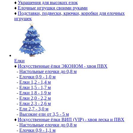
♦
Украшения для высоких елок
♦
Елочные игрушки своими руками
♦
Подставки, подвески, крючки, коробки для елочных
игрушек
Елки
♦
Искусственные ёлки ЭКОНОМ - хвоя ПВХ
-
Настольные елочки до 0,8 м
-
Елочки 0,9 - 1,0 м
-
Елки 1,2 - 1,4 м
-
Елки 1,5 - 1,7 м
-
Елки 1,8 - 1,9 м
-
Елки 2,0 - 2,2 м
-
Елки 2,3 - 2,6 м
-
Ели 2,7 - 3,0 м
-
Высокие ели от 3,5 - 5 м
♦
Искусственные ёлки ВИП (VIP) - хвоя леска и ПВХ
-
Настольные елочки до 0,8 м
-
Елочки 0,9 - 1,1 м