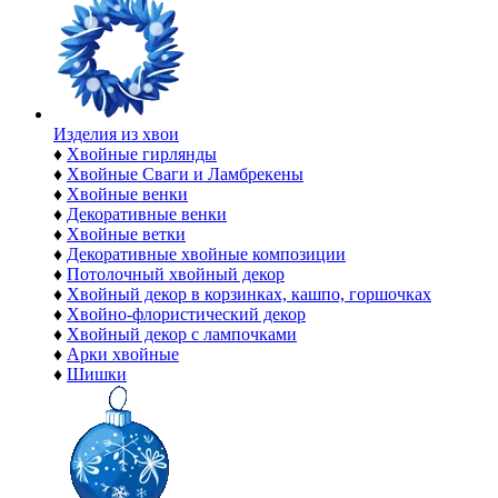
Изделия из хвои
♦
Хвойные гирлянды
♦
Хвойные Сваги и Ламбрекены
♦
Хвойные венки
♦
Декоративные венки
♦
Хвойные ветки
♦
Декоративные хвойные композиции
♦
Потолочный хвойный декор
♦
Хвойный декор в корзинках, кашпо, горшочках
♦
Хвойно-флористический декор
♦
Хвойный декор с лампочками
♦
Арки хвойные
♦
Шишки