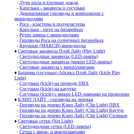
-
Лучи росы и ёлочные дожди
-
Капельки - занавесы и сосульки
-
Декоративные гирлянды и композиции с
минидиодами
-
Роса - кластеры и полукластеры
-
Капельки - нити на батарейках
-
Ретро лампы с минидиодами
-
Гирлянды Роса на солнечных батарейках
-
Крупные (МАКСИ) минидиоды
♦
Световые занавесы Плэй Лайт (Play Light)
-
Светодиодные занавесы (LED-лампы)
-
Светодиодные занавесы (микро LED-лампы)
-
Световые занавесы с микролампами
♦
Бахрома (сосульки) Айсикл Плэй Лайт (Icicle Play
Light)
-
Сосульки (Icicle) на проводе ПВХ
-
Сосульки (Icicle) на каучуке
-
Сосульки (Icicle) с микро LED-лампами на проволоке
♦
КЛИП ЛАЙТ - гирлянды на деревья
-
Гирлянды на дерево Клип Лайт (Clip Light) ПВХ
-
Гирлянды на дерево Клип Лайт (Clip Light) Каучук
-
Гирлянды на дерево Клип Лайт (Clip Light) Силикон
♦
Световые сетки (Net Light)
-
Светодиодные сетки (LED-лампы)
-
Сетки с мини- и микролампами