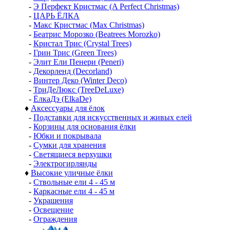
-
Э Перфект Кристмас (A Perfect Christmas)
-
ЦАРЬ ЁЛКА
-
Макс Кристмас (Max Christmas)
-
Беатрис Морозко (Beatrees Morozko)
-
Кристал Трис (Crystal Trees)
-
Грин Трис (Green Trees)
-
Элит Ели Пенери (Peneri)
-
Декорленд (Decorland)
-
Винтер Деко (Winter Deco)
-
ТриДеЛюкс (TreeDeLuxe)
-
ЁлкаДэ (ElkaDe)
♦
Аксессуары для ёлок
-
Подставки для искусственных и живых елей
-
Корзины для основания ёлки
-
Юбки и покрывала
-
Сумки для хранения
-
Светящиеся верхушки
-
Электрогирлянды
♦
Высокие уличные ёлки
-
Ствольные ели 4 - 45 м
-
Каркасные ели 4 - 45 м
-
Украшения
-
Освещение
-
Ограждения