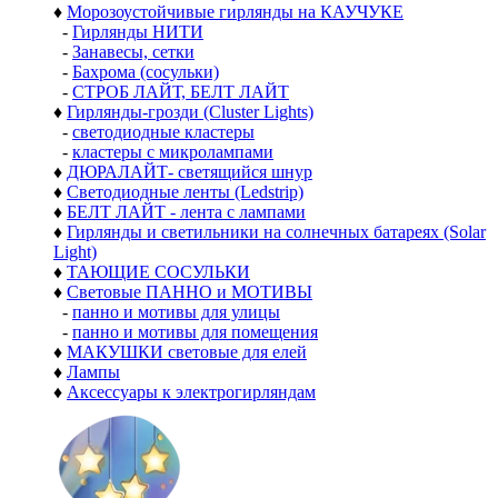
♦
Морозоустойчивые гирлянды на КАУЧУКЕ
-
Гирлянды НИТИ
-
Занавесы, сетки
-
Бахрома (сосульки)
-
СТРОБ ЛАЙТ, БЕЛТ ЛАЙТ
♦
Гирлянды-грозди (Cluster Lights)
-
светодиодные кластеры
-
кластеры с микролампами
♦
ДЮРАЛАЙТ- светящийся шнур
♦
Светодиодные ленты (Ledstrip)
♦
БЕЛТ ЛАЙТ - лента с лампами
♦
Гирлянды и светильники на солнечных батареях (Solar
Light)
♦
ТАЮЩИЕ СОСУЛЬКИ
♦
Световые ПАННО и МОТИВЫ
-
панно и мотивы для улицы
-
панно и мотивы для помещения
♦
МАКУШКИ световые для елей
♦
Лампы
♦
Аксессуары к электрогирляндам