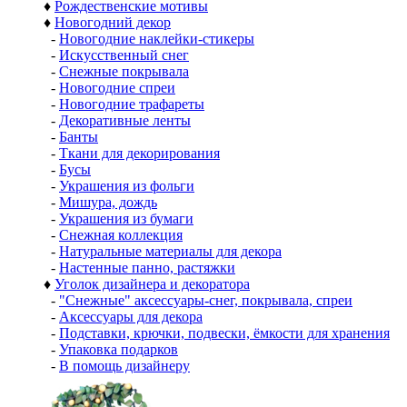
♦
Рождественские мотивы
♦
Новогодний декор
-
Новогодние наклейки-стикеры
-
Искусственный снег
-
Снежные покрывала
-
Новогодние спреи
-
Новогодние трафареты
-
Декоративные ленты
-
Банты
-
Ткани для декорирования
-
Бусы
-
Украшения из фольги
-
Мишура, дождь
-
Украшения из бумаги
-
Снежная коллекция
-
Натуральные материалы для декора
-
Настенные панно, растяжки
♦
Уголок дизайнера и декоратора
-
"Снежные" аксессуары-снег, покрывала, спреи
-
Аксессуары для декора
-
Подставки, крючки, подвески, ёмкости для хранения
-
Упаковка подарков
-
В помощь дизайнеру