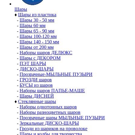
Шары
♦
Шары из пластика
-
Шары 30 - 50 мм
-
Шары 60 мм
-
Шары 65 - 90 мм
-
Шары 100-120 мм
-
Шары 140 - 150 мм
-
Шары от 200 мм
-
Наборы шаров ДЕЛЮКС
-
Шары с ДЕКОРОМ
-
ПЭТ ШАРЫ
-
ДИСКО-ШАРЫ
-
Прозрачные-МЫЛЬНЫЕ ПУЗЫРИ
-
ГРОЗДИ шаров
-
БУСЫ из шаров
-
Наборы шаров ПАПЬЕ-МАШЕ
-
Шары ДИСНЕЙ
♦
Стеклянные шары
-
Наборы однотонных шаров
-
Наборы разноцветных шаров
-
Прозрачные шары МЫЛЬНЫЕ ПУЗЫРИ
-
Зеркальные ДИСКО-ШАРЫ
-
Грозди из шариков на проволоке
-
Шары и колбы для творчества