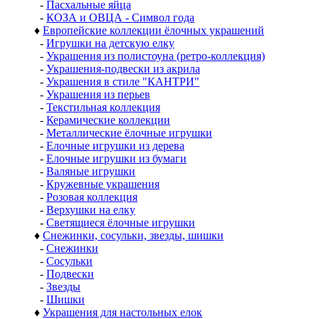
-
Пасхальные яйца
-
КОЗА и ОВЦА - Символ года
♦
Европейские коллекции ёлочных украшений
-
Игрушки на детскую елку
-
Украшения из полистоуна (ретро-коллекция)
-
Украшения-подвески из акрила
-
Украшения в стиле "КАНТРИ"
-
Украшения из перьев
-
Текстильная коллекция
-
Керамические коллекции
-
Металлические ёлочные игрушки
-
Елочные игрушки из дерева
-
Елочные игрушки из бумаги
-
Валяные игрушки
-
Кружевные украшения
-
Розовая коллекция
-
Верхушки на елку
-
Светящиеся ёлочные игрушки
♦
Снежинки, сосульки, звезды, шишки
-
Снежинки
-
Сосульки
-
Подвески
-
Звезды
-
Шишки
♦
Украшения для настольных елок