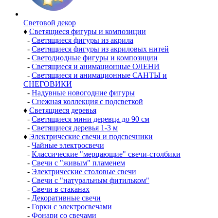
Световой декор
♦
Светящиеся фигуры и композиции
-
Светящиеся фигуры из акрила
-
Светящиеся фигуры из акриловых нитей
-
Светодиодные фигуры и композиции
-
Светящиеся и анимационные ОЛЕНИ
-
Светящиеся и анимационные САНТЫ и
СНЕГОВИКИ
-
Надувные новогодние фигуры
-
Снежная коллекция с подсветкой
♦
Светящиеся деревья
-
Светящиеся мини деревца до 90 см
-
Светящиеся деревья 1-3 м
♦
Электрические свечи и подсвечники
-
Чайные электросвечи
-
Классические "мерцающие" свечи-столбики
-
Свечи с "живым" пламенем
-
Электрические столовые свечи
-
Свечи с "натуральным фитильком"
-
Свечи в стаканах
-
Декоративные свечи
-
Горки с электросвечами
-
Фонари со свечами