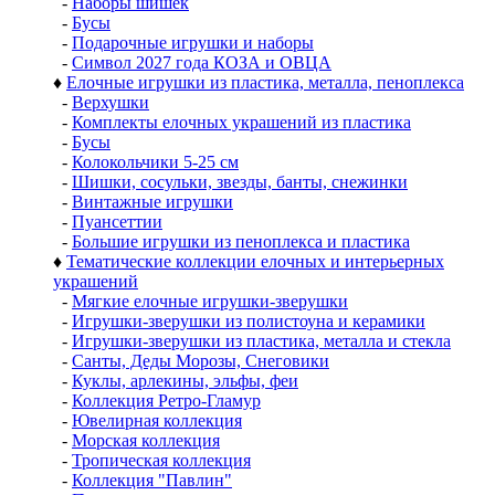
-
Наборы шишек
-
Бусы
-
Подарочные игрушки и наборы
-
Символ 2027 года КОЗА и ОВЦА
♦
Елочные игрушки из пластика, металла, пеноплекса
-
Верхушки
-
Комплекты елочных украшений из пластика
-
Бусы
-
Колокольчики 5-25 см
-
Шишки, сосульки, звезды, банты, снежинки
-
Винтажные игрушки
-
Пуансеттии
-
Большие игрушки из пеноплекса и пластика
♦
Тематические коллекции елочных и интерьерных
украшений
-
Мягкие елочные игрушки-зверушки
-
Игрушки-зверушки из полистоуна и керамики
-
Игрушки-зверушки из пластика, металла и стекла
-
Санты, Деды Морозы, Снеговики
-
Куклы, арлекины, эльфы, феи
-
Коллекция Ретро-Гламур
-
Ювелирная коллекция
-
Морская коллекция
-
Тропическая коллекция
-
Коллекция "Павлин"