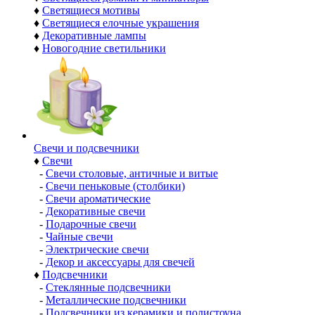
♦
Светящиеся мотивы
♦
Светящиеся елочные украшения
♦
Декоративные лампы
♦
Новогодние светильники
Свечи и подсвечники
♦
Свечи
-
Свечи столовые, античные и витые
-
Свечи пеньковые (столбики)
-
Свечи ароматические
-
Декоративные свечи
-
Подарочные свечи
-
Чайные свечи
-
Электрические свечи
-
Декор и аксессуары для свечей
♦
Подсвечники
-
Стеклянные подсвечники
-
Металлические подсвечники
-
Подсвечники из керамики и полистоуна