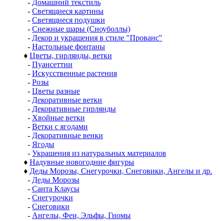
-
Домашний текстиль
-
Светящиеся картины
-
Светящиеся подушки
-
Снежные шары (Сноуболлы)
-
Декор и украшения в стиле "Прованс"
-
Настольные фонтаны
♦
Цветы, гирлянды, ветки
-
Пуансеттии
-
Искусственные растения
-
Розы
-
Цветы разные
-
Декоративные ветки
-
Декоративные гирлянды
-
Хвойные ветки
-
Ветки с ягодами
-
Декоративные венки
-
Ягоды
-
Украшения из натуральных материалов
♦
Надувные новогодние фигуры
♦
Деды Морозы, Снегурочки, Снеговики, Ангелы и др.
-
Деды Морозы
-
Санта Клаусы
-
Снегурочки
-
Снеговики
-
Ангелы, Феи, Эльфы, Гномы