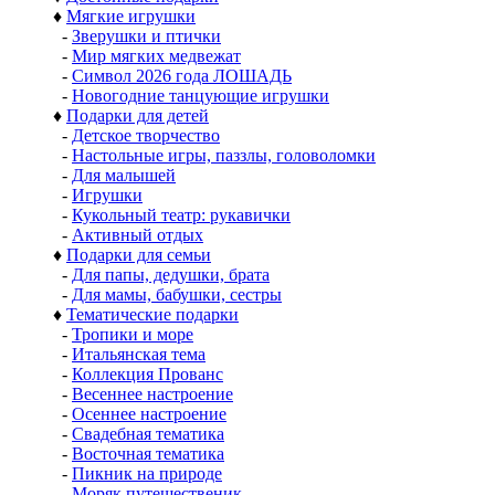
♦
Мягкие игрушки
-
Зверушки и птички
-
Мир мягких медвежат
-
Символ 2026 года ЛОШАДЬ
-
Новогодние танцующие игрушки
♦
Подарки для детей
-
Детское творчество
-
Настольные игры, паззлы, головоломки
-
Для малышей
-
Игрушки
-
Кукольный театр: рукавички
-
Активный отдых
♦
Подарки для семьи
-
Для папы, дедушки, брата
-
Для мамы, бабушки, сестры
♦
Тематические подарки
-
Тропики и море
-
Итальянская тема
-
Коллекция Прованс
-
Весеннее настроение
-
Осеннее настроение
-
Свадебная тематика
-
Восточная тематика
-
Пикник на природе
-
Моряк путешественик