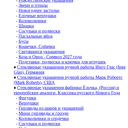
-
Рождественские украшения
-
Звери и птицы
-
Новогоднее застолье
-
Елочные верхушки
-
Колокольчики
-
Шишки
-
Сосульки и подвески
-
Пасхальные яйца
-
Бусы
-
Кошечки, Собачки
-
Светящиеся украшения
-
Коза и Овца - Символ 2027 года
-
Подставки, подвески и крючки для игрушек
♦
Стеклянные украшения ручной работы Инге Глас (Inge
Glas), Германия
♦
Стеклянные украшения ручной работы Марк Робертс
(Mark Roberts), США
♦
Стеклянные украшения фабрики Ёлочка, (Россия) и
европейские аналоги. Классика русского Нового Года
-
Фигурки
-
Верхушки
-
Гирлянды из шаров и украшений
-
Мини гирлянды и грозди
-
Колокольчики и сердечки
-
Сосульки и подвески