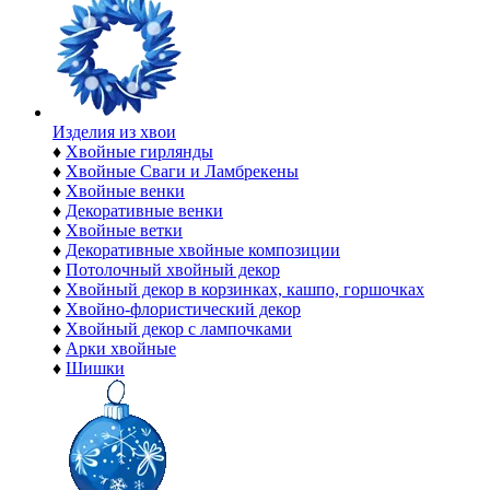
Изделия из хвои
♦
Хвойные гирлянды
♦
Хвойные Сваги и Ламбрекены
♦
Хвойные венки
♦
Декоративные венки
♦
Хвойные ветки
♦
Декоративные хвойные композиции
♦
Потолочный хвойный декор
♦
Хвойный декор в корзинках, кашпо, горшочках
♦
Хвойно-флористический декор
♦
Хвойный декор с лампочками
♦
Арки хвойные
♦
Шишки