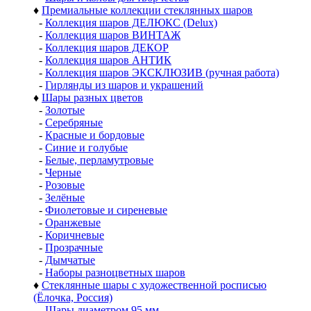
♦
Премиальные коллекции стеклянных шаров
-
Коллекция шаров ДЕЛЮКС (Delux)
-
Коллекция шаров ВИНТАЖ
-
Коллекция шаров ДЕКОР
-
Коллекция шаров АНТИК
-
Коллекция шаров ЭКСКЛЮЗИВ (ручная работа)
-
Гирлянды из шаров и украшений
♦
Шары разных цветов
-
Золотые
-
Серебряные
-
Красные и бордовые
-
Синие и голубые
-
Белые, перламутровые
-
Черные
-
Розовые
-
Зелёные
-
Фиолетовые и сиреневые
-
Оранжевые
-
Коричневые
-
Прозрачные
-
Дымчатые
-
Наборы разноцветных шаров
♦
Стеклянные шары с художественной росписью
(Ёлочка, Россия)
-
Шары диаметром 95 мм