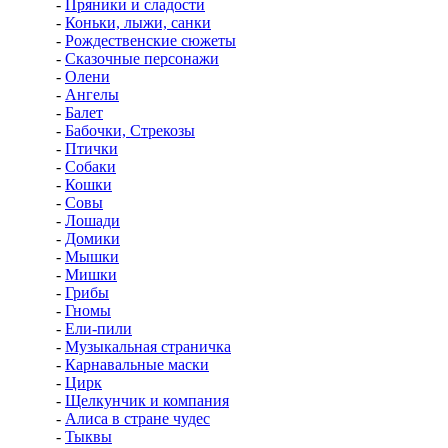
-
Пряники и сладости
-
Коньки, лыжи, санки
-
Рождественские сюжеты
-
Сказочные персонажи
-
Олени
-
Ангелы
-
Балет
-
Бабочки, Стрекозы
-
Птички
-
Собаки
-
Кошки
-
Совы
-
Лошади
-
Домики
-
Мышки
-
Мишки
-
Грибы
-
Гномы
-
Ели-пили
-
Музыкальная страничка
-
Карнавальные маски
-
Цирк
-
Щелкунчик и компания
-
Алиса в стране чудес
-
Тыквы