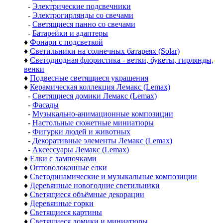
-
Электрические подсвечники
-
Электрогирлянды со свечами
-
Светящиеся панно со свечами
-
Батарейки и адаптеры
♦
Фонари с подсветкой
♦
Светильники на солнечных батареях (Solar)
♦
Светодиодная флористика - ветки, букеты, гирлянды,
венки
♦
Подвесные светящиеся украшения
♦
Керамическая коллекция Лемакс (Lemax)
-
Светящиеся домики Лемакс (Lemax)
-
Фасады
-
Музыкально-анимационные композиции
-
Настольные сюжетные миниатюры
-
Фигурки людей и животных
-
Декоративные элементы Лемакс (Lemax)
-
Аксессуары Лемакс (Lemax)
♦
Елки с лампочками
♦
Оптоволоконные елки
♦
Светодинамические и музыкальные композиции
♦
Деревянные новогодние светильники
♦
Светящиеся объёмные декорации
♦
Деревянные горки
♦
Светящиеся картины
♦
Светящиеся домики и миниатюры