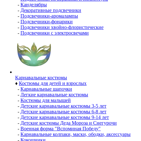
-
Канделябры
-
Декоративные подсвечники
-
Подсвечники-аромалампы
-
Подсвечники-фонарики
-
Подсвечники хвойно-флористические
-
Подсвечники с электросвечами
Карнавальные костюмы
♦
Костюмы для детей и взрослых
-
Карнавальные шапочки
-
Легкие карнавальные костюмы
-
Костюмы для малышей
-
Детские карнавальные костюмы 3-5 лет
-
Детские карнавальные костюмы 6-8 лет
-
Детские карнавальные костюмы 9-14 лет
-
Детские костюмы Деда Мороза и Снегурочи
-
Военная форма "Вспоминая Победу"
-
Карнавальные колпаки, маски, ободки, аксессуары
-
Кокошники