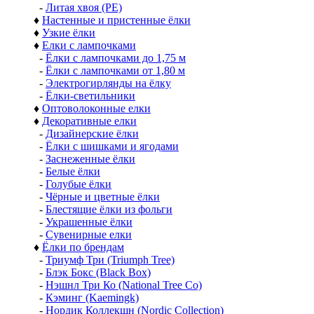
-
Литая хвоя (РЕ)
♦
Настенные и пристенные ёлки
♦
Узкие ёлки
♦
Елки с лампочками
-
Ёлки с лампочками до 1,75 м
-
Ёлки с лампочками от 1,80 м
-
Электрогирлянды на ёлку
-
Ёлки-светильники
♦
Оптоволоконные елки
♦
Декоративные елки
-
Дизайнерские ёлки
-
Ёлки с шишками и ягодами
-
Заснеженные ёлки
-
Белые ёлки
-
Голубые ёлки
-
Чёрные и цветные ёлки
-
Блестящие ёлки из фольги
-
Украшенные ёлки
-
Сувенирные елки
♦
Ёлки по брендам
-
Триумф Три (Triumph Tree)
-
Блэк Бокс (Black Box)
-
Нэшнл Три Ко (National Tree Co)
-
Кэминг (Kaemingk)
-
Нордик Коллекшн (Nordic Collection)