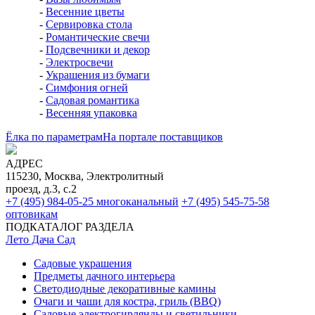
-
Весенние цветы
-
Сервировка стола
-
Романтические свечи
-
Подсвечники и декор
-
Электросвечи
-
Украшения из бумаги
-
Симфония огней
-
Садовая романтика
-
Весенняя упаковка
Ёлка по параметрам
На портале поставщиков
АДРЕС
115230, Москва, Электролитный
проезд, д.3, с.2
+7 (495) 984-05-25
многоканальный
+7 (495) 545-75-58
оптовикам
ПОДКАТАЛОГ РАЗДЕЛА
Лето Дача Сад
Садовые украшения
Предметы дачного интерьера
Светодиодные декоративные камины
Очаги и чаши для костра, гриль (BBQ)
Садовые электрогирлянды и светильники