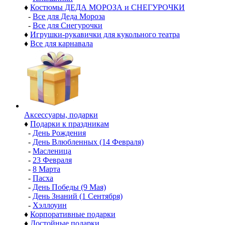
♦
Костюмы ДЕДА МОРОЗА и СНЕГУРОЧКИ
-
Все для Деда Мороза
-
Все для Снегурочки
♦
Игрушки-рукавички для кукольного театра
♦
Все для карнавала
Аксессуары, подарки
♦
Подарки к праздникам
-
День Рождения
-
День Влюбленных (14 Февраля)
-
Масленица
-
23 Февраля
-
8 Марта
-
Пасха
-
День Победы (9 Мая)
-
День Знаний (1 Сентября)
-
Хэллоуин
♦
Корпоративные подарки
♦
Достойные подарки