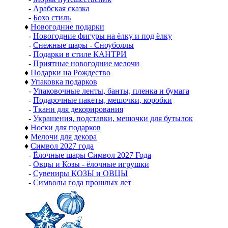
-
Арабская сказка
-
Бохо стиль
♦
Новогодние подарки
-
Новогодние фигуры на ёлку и под ёлку
-
Снежные шары - Сноуболлы
-
Подарки в стиле КАНТРИ
-
Приятные новогодние мелочи
♦
Подарки на Рождество
♦
Упаковка подарков
-
Упаковочные ленты, банты, пленка и бумага
-
Подарочные пакеты, мешочки, коробки
-
Ткани для декорирования
-
Украшения, подставки, мешочки для бутылок
♦
Носки для подарков
♦
Мелочи для декора
♦
Символ 2027 года
-
Ёлочные шары Символ 2027 Года
-
Овцы и Козы - ёлочные игрушки
-
Сувениры КОЗЫ и ОВЦЫ
-
Символы года прошлых лет