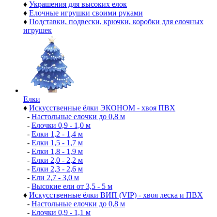
♦
Украшения для высоких елок
♦
Елочные игрушки своими руками
♦
Подставки, подвески, крючки, коробки для елочных
игрушек
Елки
♦
Искусственные ёлки ЭКОНОМ - хвоя ПВХ
-
Настольные елочки до 0,8 м
-
Елочки 0,9 - 1,0 м
-
Елки 1,2 - 1,4 м
-
Елки 1,5 - 1,7 м
-
Елки 1,8 - 1,9 м
-
Елки 2,0 - 2,2 м
-
Елки 2,3 - 2,6 м
-
Ели 2,7 - 3,0 м
-
Высокие ели от 3,5 - 5 м
♦
Искусственные ёлки ВИП (VIP) - хвоя леска и ПВХ
-
Настольные елочки до 0,8 м
-
Елочки 0,9 - 1,1 м