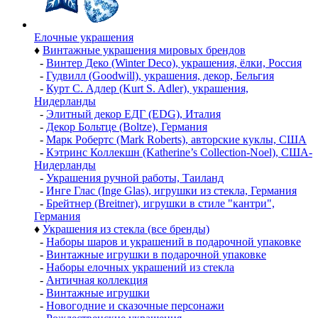
Елочные украшения
♦
Винтажные украшения мировых брендов
-
Винтер Деко (Winter Deco), украшения, ёлки, Россия
-
Гудвилл (Goodwill), украшения, декор, Бельгия
-
Курт С. Адлер (Kurt S. Adler), украшения,
Нидерланды
-
Элитный декор ЕДГ (EDG), Италия
-
Декор Больтце (Boltze), Германия
-
Марк Робертс (Mark Roberts), авторские куклы, США
-
Кэтринс Коллекшн (Katherine’s Collection-Noel), США-
Нидерланды
-
Украшения ручной работы, Таиланд
-
Инге Глас (Inge Glas), игрушки из стекла, Германия
-
Брейтнер (Breitner), игрушки в стиле "кантри",
Германия
♦
Украшения из стекла (все бренды)
-
Наборы шаров и украшений в подарочной упаковке
-
Винтажные игрушки в подарочной упаковке
-
Наборы елочных украшений из стекла
-
Античная коллекция
-
Винтажные игрушки
-
Новогодние и сказочные персонажи