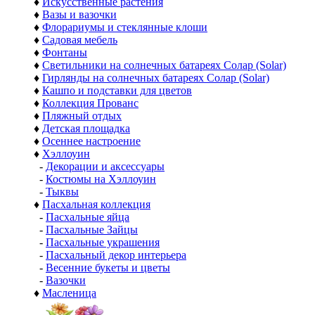
♦
Искусственные растения
♦
Вазы и вазочки
♦
Флорариумы и стеклянные клоши
♦
Садовая мебель
♦
Фонтаны
♦
Светильники на солнечных батареях Солар (Solar)
♦
Гирлянды на солнечных батареях Солар (Solar)
♦
Кашпо и подставки для цветов
♦
Коллекция Прованс
♦
Пляжный отдых
♦
Детская площадка
♦
Осеннее настроение
♦
Хэллоуин
-
Декорации и аксессуары
-
Костюмы на Хэллоуин
-
Тыквы
♦
Пасхальная коллекция
-
Пасхальные яйца
-
Пасхальные Зайцы
-
Пасхальные украшения
-
Пасхальный декор интерьера
-
Весенние букеты и цветы
-
Вазочки
♦
Масленица