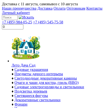
Доставка с
11 августа
, самовывоз с
10 августа
Наши преимущества
Доставка
Оплата
Оптовикам
Контакты
Личный кабинет
+7 (495) 984-05-25
+7 (495) 545-75-58
Лето Дача Сад
♦
Садовые украшения
♦
Предметы дачного интерьера
♦
Светодиодные декоративные камины
♦
Очаги и чаши для костра, гриль (BBQ)
♦
Садовые электрогирлянды и светильники
♦
Подсветка деревьев
♦
Светящиеся фигуры
♦
Декоративные светильники
♦
Фонари