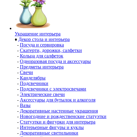
Украшение интерьера
♦
Декор стола и интерьера
-
Посуда и сервировка
-
Скатерти, дорожки, салфетки
-
Кольца для салфеток
-
Одноразовая посуда и аксессуары
-
Предметы интерьера
-
Свечи
-
Канделябры
-
Подсвечники
-
Подсвечники с электросвечами
-
Электрические свечи
-
Аксессуары для бутылок и алкоголя
-
Вазы
-
Декоративные настенные украшения
-
Новогодние и рождественские статуэтки
-
Статуэтки и фигурки для интерьера
-
Интерьерные фигуры и куклы
-
Декоративные светильники