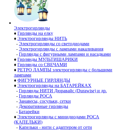
Электро­гирлянды
♦
Гирлянды на елку
♦
Электрогирлянды НИТЬ
-
Электрогирлянды со светодиодами
-
Электрогирлянды с лампами накаливания
-
Гирлянды с фигурными лампами и насадками
♦
Гирлянды МУЛЬТИШАРИКИ
♦
Гирлянды со СВЕЧАМИ
♦
РЕТРО ЛАМПЫ электрогирлянды с большими
лампами
♦
ФИГУРНЫЕ ГИРЛЯНДЫ
♦
Электрогирлянды на БАТАРЕЙКАХ
-
Гирлянды НИТИ Дюравайс (Durawise) и др.
-
Гирлянды РОСА
-
Занавесы, сосульки, сетки
-
Декоративные гирлянды
-
Батарейки
♦
Электрогирлянды с минидиодами РОСА
(КАПЕЛЬКИ)
-
Капельки - нити с адаптером от сети