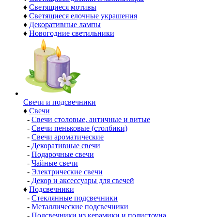
♦
Светящиеся мотивы
♦
Светящиеся елочные украшения
♦
Декоративные лампы
♦
Новогодние светильники
Свечи и подсвечники
♦
Свечи
-
Свечи столовые, античные и витые
-
Свечи пеньковые (столбики)
-
Свечи ароматические
-
Декоративные свечи
-
Подарочные свечи
-
Чайные свечи
-
Электрические свечи
-
Декор и аксессуары для свечей
♦
Подсвечники
-
Стеклянные подсвечники
-
Металлические подсвечники
-
Подсвечники из керамики и полистоуна