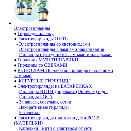
Электро­гирлянды
♦
Гирлянды на елку
♦
Электрогирлянды НИТЬ
-
Электрогирлянды со светодиодами
-
Электрогирлянды с лампами накаливания
-
Гирлянды с фигурными лампами и насадками
♦
Гирлянды МУЛЬТИШАРИКИ
♦
Гирлянды со СВЕЧАМИ
♦
РЕТРО ЛАМПЫ электрогирлянды с большими
лампами
♦
ФИГУРНЫЕ ГИРЛЯНДЫ
♦
Электрогирлянды на БАТАРЕЙКАХ
-
Гирлянды НИТИ Дюравайс (Durawise) и др.
-
Гирлянды РОСА
-
Занавесы, сосульки, сетки
-
Декоративные гирлянды
-
Батарейки
♦
Электрогирлянды с минидиодами РОСА
(КАПЕЛЬКИ)
-
Капельки - нити с адаптером от сети