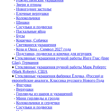
-
Рождественские украшения
-
Звери и птицы
-
Новогоднее застолье
-
Елочные верхушки
-
Колокольчики
-
Шишки
-
Сосульки и подвески
-
Пасхальные яйца
-
Бусы
-
Кошечки, Собачки
-
Светящиеся украшения
-
Коза и Овца - Символ 2027 года
-
Подставки, подвески и крючки для игрушек
♦
Стеклянные украшения ручной работы Инге Глас (Inge
Glas), Германия
♦
Стеклянные украшения ручной работы Марк Робертс
(Mark Roberts), США
♦
Стеклянные украшения фабрики Ёлочка, (Россия) и
европейские аналоги. Классика русского Нового Года
-
Фигурки
-
Верхушки
-
Гирлянды из шаров и украшений
-
Мини гирлянды и грозди
-
Колокольчики и сердечки
-
Сосульки и подвески