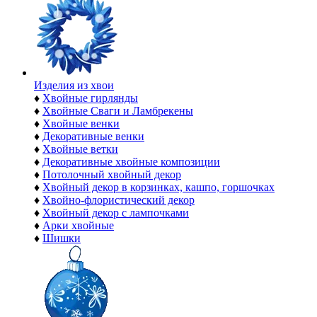
Изделия из хвои
♦
Хвойные гирлянды
♦
Хвойные Сваги и Ламбрекены
♦
Хвойные венки
♦
Декоративные венки
♦
Хвойные ветки
♦
Декоративные хвойные композиции
♦
Потолочный хвойный декор
♦
Хвойный декор в корзинках, кашпо, горшочках
♦
Хвойно-флористический декор
♦
Хвойный декор с лампочками
♦
Арки хвойные
♦
Шишки