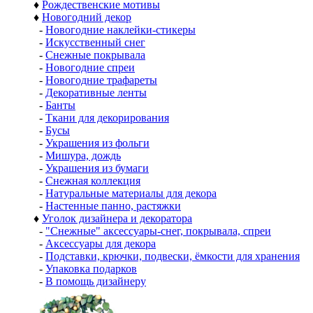
♦
Рождественские мотивы
♦
Новогодний декор
-
Новогодние наклейки-стикеры
-
Искусственный снег
-
Снежные покрывала
-
Новогодние спреи
-
Новогодние трафареты
-
Декоративные ленты
-
Банты
-
Ткани для декорирования
-
Бусы
-
Украшения из фольги
-
Мишура, дождь
-
Украшения из бумаги
-
Снежная коллекция
-
Натуральные материалы для декора
-
Настенные панно, растяжки
♦
Уголок дизайнера и декоратора
-
"Снежные" аксессуары-снег, покрывала, спреи
-
Аксессуары для декора
-
Подставки, крючки, подвески, ёмкости для хранения
-
Упаковка подарков
-
В помощь дизайнеру