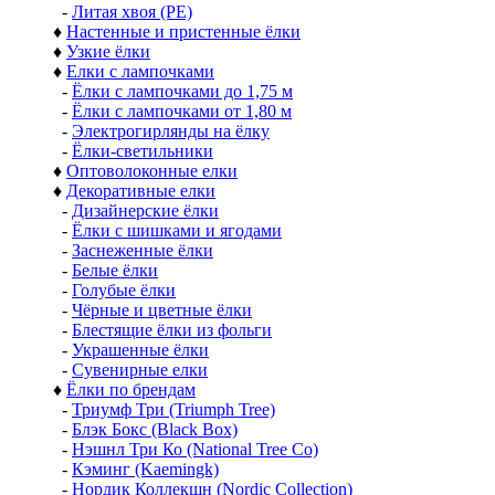
-
Литая хвоя (РЕ)
♦
Настенные и пристенные ёлки
♦
Узкие ёлки
♦
Елки с лампочками
-
Ёлки с лампочками до 1,75 м
-
Ёлки с лампочками от 1,80 м
-
Электрогирлянды на ёлку
-
Ёлки-светильники
♦
Оптоволоконные елки
♦
Декоративные елки
-
Дизайнерские ёлки
-
Ёлки с шишками и ягодами
-
Заснеженные ёлки
-
Белые ёлки
-
Голубые ёлки
-
Чёрные и цветные ёлки
-
Блестящие ёлки из фольги
-
Украшенные ёлки
-
Сувенирные елки
♦
Ёлки по брендам
-
Триумф Три (Triumph Tree)
-
Блэк Бокс (Black Box)
-
Нэшнл Три Ко (National Tree Co)
-
Кэминг (Kaemingk)
-
Нордик Коллекшн (Nordic Collection)