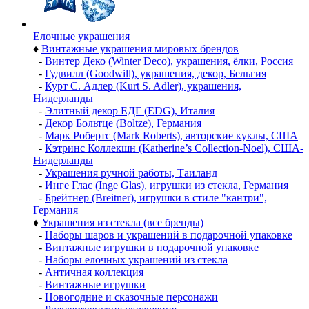
Елочные украшения
♦
Винтажные украшения мировых брендов
-
Винтер Деко (Winter Deco), украшения, ёлки, Россия
-
Гудвилл (Goodwill), украшения, декор, Бельгия
-
Курт С. Адлер (Kurt S. Adler), украшения,
Нидерланды
-
Элитный декор ЕДГ (EDG), Италия
-
Декор Больтце (Boltze), Германия
-
Марк Робертс (Mark Roberts), авторские куклы, США
-
Кэтринс Коллекшн (Katherine’s Collection-Noel), США-
Нидерланды
-
Украшения ручной работы, Таиланд
-
Инге Глас (Inge Glas), игрушки из стекла, Германия
-
Брейтнер (Breitner), игрушки в стиле "кантри",
Германия
♦
Украшения из стекла (все бренды)
-
Наборы шаров и украшений в подарочной упаковке
-
Винтажные игрушки в подарочной упаковке
-
Наборы елочных украшений из стекла
-
Античная коллекция
-
Винтажные игрушки
-
Новогодние и сказочные персонажи