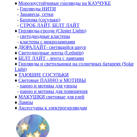
♦
Морозоустойчивые гирлянды на КАУЧУКЕ
-
Гирлянды НИТИ
-
Занавесы, сетки
-
Бахрома (сосульки)
-
СТРОБ ЛАЙТ, БЕЛТ ЛАЙТ
♦
Гирлянды-грозди (Cluster Lights)
-
светодиодные кластеры
-
кластеры с микролампами
♦
ДЮРАЛАЙТ- светящийся шнур
♦
Светодиодные ленты (Ledstrip)
♦
БЕЛТ ЛАЙТ - лента с лампами
♦
Гирлянды и светильники на солнечных батареях (Solar
Light)
♦
ТАЮЩИЕ СОСУЛЬКИ
♦
Световые ПАННО и МОТИВЫ
-
панно и мотивы для улицы
-
панно и мотивы для помещения
♦
МАКУШКИ световые для елей
♦
Лампы
♦
Аксессуары к электрогирляндам