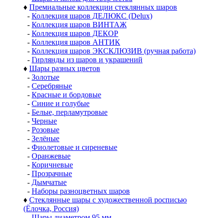
♦
Премиальные коллекции стеклянных шаров
-
Коллекция шаров ДЕЛЮКС (Delux)
-
Коллекция шаров ВИНТАЖ
-
Коллекция шаров ДЕКОР
-
Коллекция шаров АНТИК
-
Коллекция шаров ЭКСКЛЮЗИВ (ручная работа)
-
Гирлянды из шаров и украшений
♦
Шары разных цветов
-
Золотые
-
Серебряные
-
Красные и бордовые
-
Синие и голубые
-
Белые, перламутровые
-
Черные
-
Розовые
-
Зелёные
-
Фиолетовые и сиреневые
-
Оранжевые
-
Коричневые
-
Прозрачные
-
Дымчатые
-
Наборы разноцветных шаров
♦
Стеклянные шары с художественной росписью
(Ёлочка, Россия)
-
Шары диаметром 95 мм