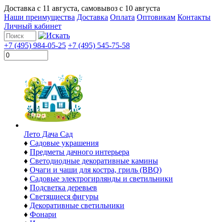
Доставка с
11 августа
, самовывоз с
10 августа
Наши преимущества
Доставка
Оплата
Оптовикам
Контакты
Личный кабинет
+7 (495) 984-05-25
+7 (495) 545-75-58
Лето Дача Сад
♦
Садовые украшения
♦
Предметы дачного интерьера
♦
Светодиодные декоративные камины
♦
Очаги и чаши для костра, гриль (BBQ)
♦
Садовые электрогирлянды и светильники
♦
Подсветка деревьев
♦
Светящиеся фигуры
♦
Декоративные светильники
♦
Фонари