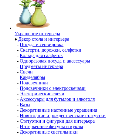
Украшение интерьера
♦
Декор стола и интерьера
-
Посуда и сервировка
-
Скатерти, дорожки, салфетки
-
Кольца для салфеток
-
Одноразовая посуда и аксессуары
-
Предметы интерьера
-
Свечи
-
Канделябры
-
Подсвечники
-
Подсвечники с электросвечами
-
Электрические свечи
-
Аксессуары для бутылок и алкоголя
-
Вазы
-
Декоративные настенные украшения
-
Новогодние и рождественские статуэтки
-
Статуэтки и фигурки для интерьера
-
Интерьерные фигуры и куклы
-
Декоративные светильники