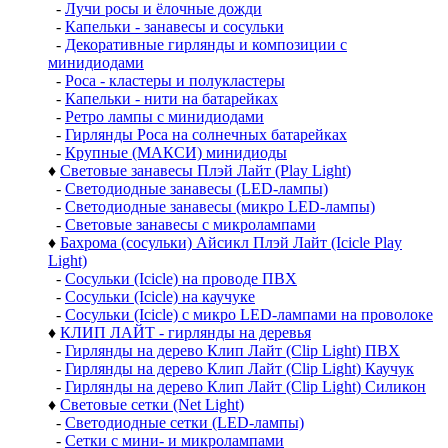
-
Лучи росы и ёлочные дожди
-
Капельки - занавесы и сосульки
-
Декоративные гирлянды и композиции с
минидиодами
-
Роса - кластеры и полукластеры
-
Капельки - нити на батарейках
-
Ретро лампы с минидиодами
-
Гирлянды Роса на солнечных батарейках
-
Крупные (МАКСИ) минидиоды
♦
Световые занавесы Плэй Лайт (Play Light)
-
Светодиодные занавесы (LED-лампы)
-
Светодиодные занавесы (микро LED-лампы)
-
Световые занавесы с микролампами
♦
Бахрома (сосульки) Айсикл Плэй Лайт (Icicle Play
Light)
-
Сосульки (Icicle) на проводе ПВХ
-
Сосульки (Icicle) на каучуке
-
Сосульки (Icicle) с микро LED-лампами на проволоке
♦
КЛИП ЛАЙТ - гирлянды на деревья
-
Гирлянды на дерево Клип Лайт (Clip Light) ПВХ
-
Гирлянды на дерево Клип Лайт (Clip Light) Каучук
-
Гирлянды на дерево Клип Лайт (Clip Light) Силикон
♦
Световые сетки (Net Light)
-
Светодиодные сетки (LED-лампы)
-
Сетки с мини- и микролампами