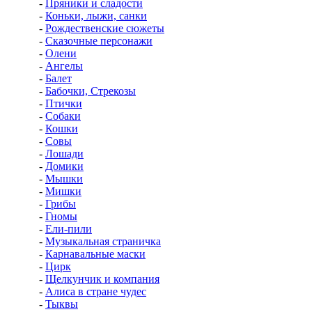
-
Пряники и сладости
-
Коньки, лыжи, санки
-
Рождественские сюжеты
-
Сказочные персонажи
-
Олени
-
Ангелы
-
Балет
-
Бабочки, Стрекозы
-
Птички
-
Собаки
-
Кошки
-
Совы
-
Лошади
-
Домики
-
Мышки
-
Мишки
-
Грибы
-
Гномы
-
Ели-пили
-
Музыкальная страничка
-
Карнавальные маски
-
Цирк
-
Щелкунчик и компания
-
Алиса в стране чудес
-
Тыквы