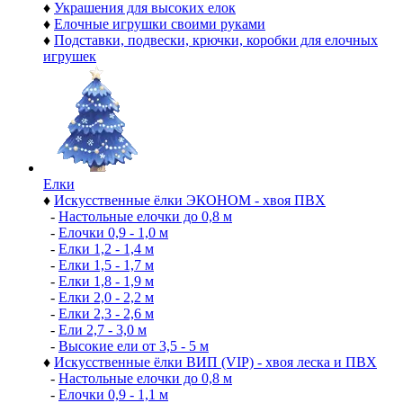
♦
Украшения для высоких елок
♦
Елочные игрушки своими руками
♦
Подставки, подвески, крючки, коробки для елочных
игрушек
Елки
♦
Искусственные ёлки ЭКОНОМ - хвоя ПВХ
-
Настольные елочки до 0,8 м
-
Елочки 0,9 - 1,0 м
-
Елки 1,2 - 1,4 м
-
Елки 1,5 - 1,7 м
-
Елки 1,8 - 1,9 м
-
Елки 2,0 - 2,2 м
-
Елки 2,3 - 2,6 м
-
Ели 2,7 - 3,0 м
-
Высокие ели от 3,5 - 5 м
♦
Искусственные ёлки ВИП (VIP) - хвоя леска и ПВХ
-
Настольные елочки до 0,8 м
-
Елочки 0,9 - 1,1 м