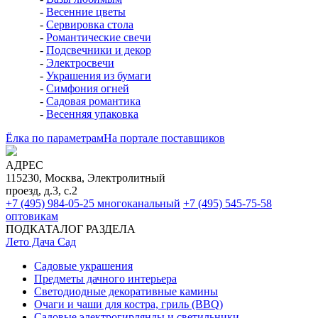
-
Весенние цветы
-
Сервировка стола
-
Романтические свечи
-
Подсвечники и декор
-
Электросвечи
-
Украшения из бумаги
-
Симфония огней
-
Садовая романтика
-
Весенняя упаковка
Ёлка по параметрам
На портале поставщиков
АДРЕС
115230, Москва, Электролитный
проезд, д.3, с.2
+7 (495) 984-05-25
многоканальный
+7 (495) 545-75-58
оптовикам
ПОДКАТАЛОГ РАЗДЕЛА
Лето Дача Сад
Садовые украшения
Предметы дачного интерьера
Светодиодные декоративные камины
Очаги и чаши для костра, гриль (BBQ)
Садовые электрогирлянды и светильники