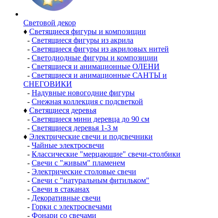
Световой декор
♦
Светящиеся фигуры и композиции
-
Светящиеся фигуры из акрила
-
Светящиеся фигуры из акриловых нитей
-
Светодиодные фигуры и композиции
-
Светящиеся и анимационные ОЛЕНИ
-
Светящиеся и анимационные САНТЫ и
СНЕГОВИКИ
-
Надувные новогодние фигуры
-
Снежная коллекция с подсветкой
♦
Светящиеся деревья
-
Светящиеся мини деревца до 90 см
-
Светящиеся деревья 1-3 м
♦
Электрические свечи и подсвечники
-
Чайные электросвечи
-
Классические "мерцающие" свечи-столбики
-
Свечи с "живым" пламенем
-
Электрические столовые свечи
-
Свечи с "натуральным фитильком"
-
Свечи в стаканах
-
Декоративные свечи
-
Горки с электросвечами
-
Фонари со свечами