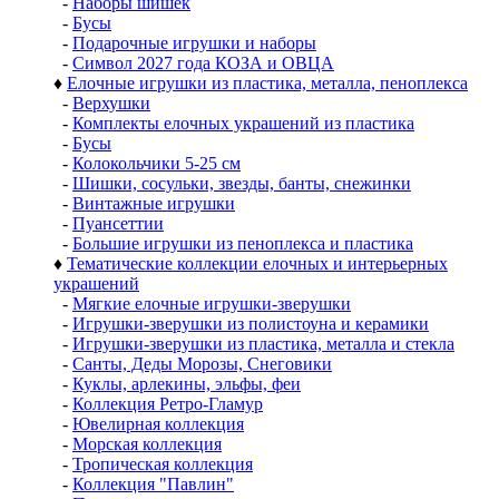
-
Наборы шишек
-
Бусы
-
Подарочные игрушки и наборы
-
Символ 2027 года КОЗА и ОВЦА
♦
Елочные игрушки из пластика, металла, пеноплекса
-
Верхушки
-
Комплекты елочных украшений из пластика
-
Бусы
-
Колокольчики 5-25 см
-
Шишки, сосульки, звезды, банты, снежинки
-
Винтажные игрушки
-
Пуансеттии
-
Большие игрушки из пеноплекса и пластика
♦
Тематические коллекции елочных и интерьерных
украшений
-
Мягкие елочные игрушки-зверушки
-
Игрушки-зверушки из полистоуна и керамики
-
Игрушки-зверушки из пластика, металла и стекла
-
Санты, Деды Морозы, Снеговики
-
Куклы, арлекины, эльфы, феи
-
Коллекция Ретро-Гламур
-
Ювелирная коллекция
-
Морская коллекция
-
Тропическая коллекция
-
Коллекция "Павлин"