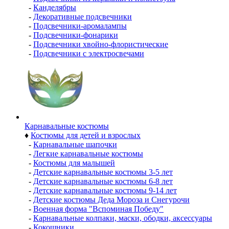
-
Канделябры
-
Декоративные подсвечники
-
Подсвечники-аромалампы
-
Подсвечники-фонарики
-
Подсвечники хвойно-флористические
-
Подсвечники с электросвечами
Карнавальные костюмы
♦
Костюмы для детей и взрослых
-
Карнавальные шапочки
-
Легкие карнавальные костюмы
-
Костюмы для малышей
-
Детские карнавальные костюмы 3-5 лет
-
Детские карнавальные костюмы 6-8 лет
-
Детские карнавальные костюмы 9-14 лет
-
Детские костюмы Деда Мороза и Снегурочи
-
Военная форма "Вспоминая Победу"
-
Карнавальные колпаки, маски, ободки, аксессуары
-
Кокошники