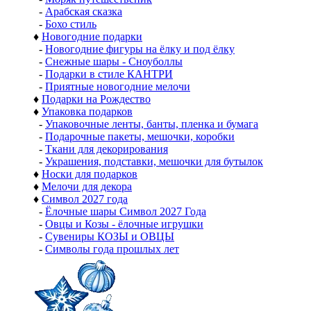
-
Арабская сказка
-
Бохо стиль
♦
Новогодние подарки
-
Новогодние фигуры на ёлку и под ёлку
-
Снежные шары - Сноуболлы
-
Подарки в стиле КАНТРИ
-
Приятные новогодние мелочи
♦
Подарки на Рождество
♦
Упаковка подарков
-
Упаковочные ленты, банты, пленка и бумага
-
Подарочные пакеты, мешочки, коробки
-
Ткани для декорирования
-
Украшения, подставки, мешочки для бутылок
♦
Носки для подарков
♦
Мелочи для декора
♦
Символ 2027 года
-
Ёлочные шары Символ 2027 Года
-
Овцы и Козы - ёлочные игрушки
-
Сувениры КОЗЫ и ОВЦЫ
-
Символы года прошлых лет