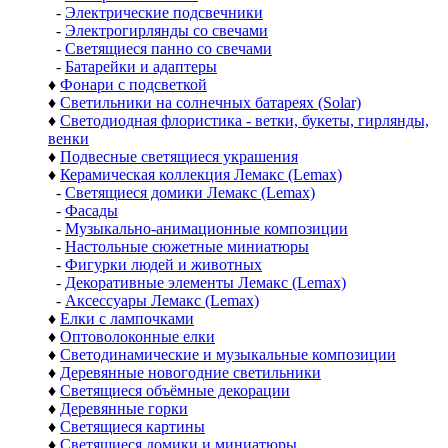
-
Электрические подсвечники
-
Электрогирлянды со свечами
-
Светящиеся панно со свечами
-
Батарейки и адаптеры
♦
Фонари с подсветкой
♦
Светильники на солнечных батареях (Solar)
♦
Светодиодная флористика - ветки, букеты, гирлянды,
венки
♦
Подвесные светящиеся украшения
♦
Керамическая коллекция Лемакс (Lemax)
-
Светящиеся домики Лемакс (Lemax)
-
Фасады
-
Музыкально-анимационные композиции
-
Настольные сюжетные миниатюры
-
Фигурки людей и животных
-
Декоративные элементы Лемакс (Lemax)
-
Аксессуары Лемакс (Lemax)
♦
Елки с лампочками
♦
Оптоволоконные елки
♦
Светодинамические и музыкальные композиции
♦
Деревянные новогодние светильники
♦
Светящиеся объёмные декорации
♦
Деревянные горки
♦
Светящиеся картины
♦
Светящиеся домики и миниатюры