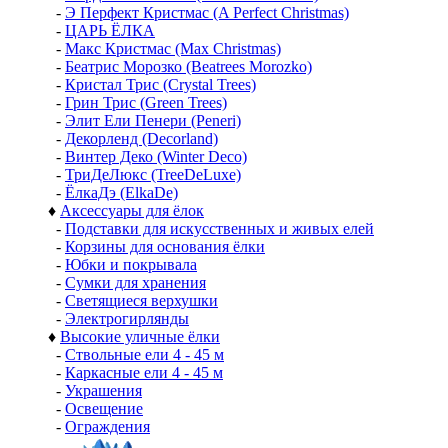
-
Э Перфект Кристмас (A Perfect Christmas)
-
ЦАРЬ ЁЛКА
-
Макс Кристмас (Max Christmas)
-
Беатрис Морозко (Beatrees Morozko)
-
Кристал Трис (Crystal Trees)
-
Грин Трис (Green Trees)
-
Элит Ели Пенери (Peneri)
-
Декорленд (Decorland)
-
Винтер Деко (Winter Deco)
-
ТриДеЛюкс (TreeDeLuxe)
-
ЁлкаДэ (ElkaDe)
♦
Аксессуары для ёлок
-
Подставки для искусственных и живых елей
-
Корзины для основания ёлки
-
Юбки и покрывала
-
Сумки для хранения
-
Светящиеся верхушки
-
Электрогирлянды
♦
Высокие уличные ёлки
-
Ствольные ели 4 - 45 м
-
Каркасные ели 4 - 45 м
-
Украшения
-
Освещение
-
Ограждения