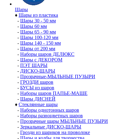
Шары
♦
Шары из пластика
-
Шары 30 - 50 мм
-
Шары 60 мм
-
Шары 65 - 90 мм
-
Шары 100-120 мм
-
Шары 140 - 150 мм
-
Шары от 200 мм
-
Наборы шаров ДЕЛЮКС
-
Шары с ДЕКОРОМ
-
ПЭТ ШАРЫ
-
ДИСКО-ШАРЫ
-
Прозрачные-МЫЛЬНЫЕ ПУЗЫРИ
-
ГРОЗДИ шаров
-
БУСЫ из шаров
-
Наборы шаров ПАПЬЕ-МАШЕ
-
Шары ДИСНЕЙ
♦
Стеклянные шары
-
Наборы однотонных шаров
-
Наборы разноцветных шаров
-
Прозрачные шары МЫЛЬНЫЕ ПУЗЫРИ
-
Зеркальные ДИСКО-ШАРЫ
-
Грозди из шариков на проволоке
-
Шары и колбы для творчества