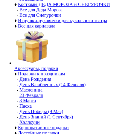
♦
Костюмы ДЕДА МОРОЗА и СНЕГУРОЧКИ
-
Все для Деда Мороза
-
Все для Снегурочки
♦
Игрушки-рукавички для кукольного театра
♦
Все для карнавала
Аксессуары, подарки
♦
Подарки к праздникам
-
День Рождения
-
День Влюбленных (14 Февраля)
-
Масленица
-
23 Февраля
-
8 Марта
-
Пасха
-
День Победы (9 Мая)
-
День Знаний (1 Сентября)
-
Хэллоуин
♦
Корпоративные подарки
♦
Достойные подарки