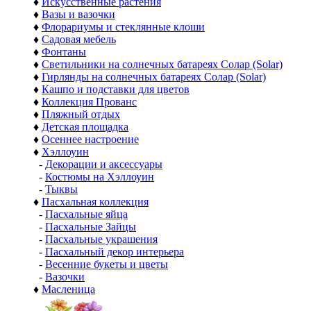
♦
Искусственные растения
♦
Вазы и вазочки
♦
Флорариумы и стеклянные клоши
♦
Садовая мебель
♦
Фонтаны
♦
Светильники на солнечных батареях Солар (Solar)
♦
Гирлянды на солнечных батареях Солар (Solar)
♦
Кашпо и подставки для цветов
♦
Коллекция Прованс
♦
Пляжный отдых
♦
Детская площадка
♦
Осеннее настроение
♦
Хэллоуин
-
Декорации и аксессуары
-
Костюмы на Хэллоуин
-
Тыквы
♦
Пасхальная коллекция
-
Пасхальные яйца
-
Пасхальные Зайцы
-
Пасхальные украшения
-
Пасхальный декор интерьера
-
Весенние букеты и цветы
-
Вазочки
♦
Масленица