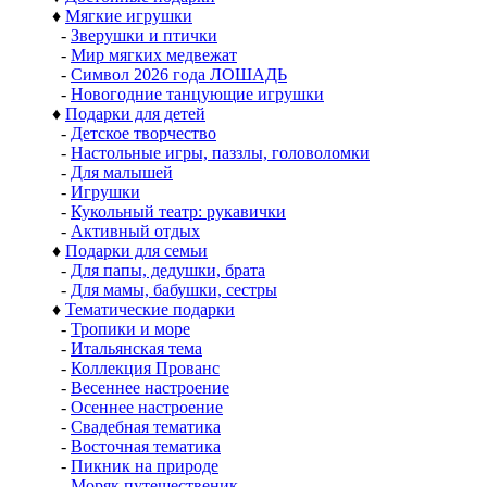
♦
Мягкие игрушки
-
Зверушки и птички
-
Мир мягких медвежат
-
Символ 2026 года ЛОШАДЬ
-
Новогодние танцующие игрушки
♦
Подарки для детей
-
Детское творчество
-
Настольные игры, паззлы, головоломки
-
Для малышей
-
Игрушки
-
Кукольный театр: рукавички
-
Активный отдых
♦
Подарки для семьи
-
Для папы, дедушки, брата
-
Для мамы, бабушки, сестры
♦
Тематические подарки
-
Тропики и море
-
Итальянская тема
-
Коллекция Прованс
-
Весеннее настроение
-
Осеннее настроение
-
Свадебная тематика
-
Восточная тематика
-
Пикник на природе
-
Моряк путешественик