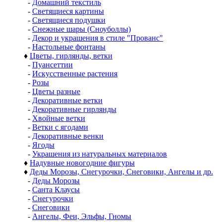
-
Домашний текстиль
-
Светящиеся картины
-
Светящиеся подушки
-
Снежные шары (Сноуболлы)
-
Декор и украшения в стиле "Прованс"
-
Настольные фонтаны
♦
Цветы, гирлянды, ветки
-
Пуансеттии
-
Искусственные растения
-
Розы
-
Цветы разные
-
Декоративные ветки
-
Декоративные гирлянды
-
Хвойные ветки
-
Ветки с ягодами
-
Декоративные венки
-
Ягоды
-
Украшения из натуральных материалов
♦
Надувные новогодние фигуры
♦
Деды Морозы, Снегурочки, Снеговики, Ангелы и др.
-
Деды Морозы
-
Санта Клаусы
-
Снегурочки
-
Снеговики
-
Ангелы, Феи, Эльфы, Гномы