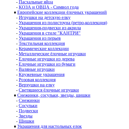
-
Пасхальные яйца
-
КОЗА и ОВЦА - Символ года
♦
Европейские коллекции ёлочных украшений
-
Игрушки на детскую елку
-
Украшения из полистоуна (ретро-коллекция)
-
Украшения-подвески из акрила
-
Украшения в стиле "КАНТРИ"
-
Украшения из перьев
-
Текстильная коллекция
-
Керамические коллекции
-
Металлические ёлочные игрушки
-
Елочные игрушки из дерева
-
Елочные игрушки из бумаги
-
Валяные игрушки
-
Кружевные украшения
-
Розовая коллекция
-
Верхушки на елку
-
Светящиеся ёлочные игрушки
♦
Снежинки, сосульки, звезды, шишки
-
Снежинки
-
Сосульки
-
Подвески
-
Звезды
-
Шишки
♦
Украшения для настольных елок