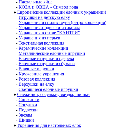
-
Пасхальные яйца
-
КОЗА и ОВЦА - Символ года
♦
Европейские коллекции ёлочных украшений
-
Игрушки на детскую елку
-
Украшения из полистоуна (ретро-коллекция)
-
Украшения-подвески из акрила
-
Украшения в стиле "КАНТРИ"
-
Украшения из перьев
-
Текстильная коллекция
-
Керамические коллекции
-
Металлические ёлочные игрушки
-
Елочные игрушки из дерева
-
Елочные игрушки из бумаги
-
Валяные игрушки
-
Кружевные украшения
-
Розовая коллекция
-
Верхушки на елку
-
Светящиеся ёлочные игрушки
♦
Снежинки, сосульки, звезды, шишки
-
Снежинки
-
Сосульки
-
Подвески
-
Звезды
-
Шишки
♦
Украшения для настольных елок