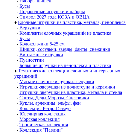
-
Наборы шишек
-
Бусы
-
Подарочные игрушки и наборы
-
Символ 2027 года КОЗА и ОВЦА
♦
Елочные игрушки из пластика, металла, пеноплекса
-
Верхушки
-
Комплекты елочных украшений из пластика
-
Бусы
-
Колокольчики 5-25 см
-
Шишки, сосульки, звезды, банты, снежинки
-
Винтажные игрушки
-
Пуансеттии
-
Большие игрушки из пеноплекса и пластика
♦
Тематические коллекции елочных и интерьерных
украшений
-
Мягкие елочные игрушки-зверушки
-
Игрушки-зверушки из полистоуна и керамики
-
Игрушки-зверушки из пластика, металла и стекла
-
Санты, Деды Морозы, Снеговики
-
Куклы, арлекины, эльфы, феи
-
Коллекция Ретро-Гламур
-
Ювелирная коллекция
-
Морская коллекция
-
Тропическая коллекция
-
Коллекция "Павлин"