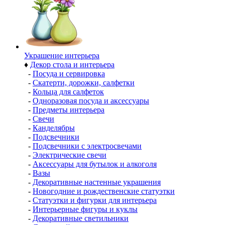
Украшение интерьера
♦
Декор стола и интерьера
-
Посуда и сервировка
-
Скатерти, дорожки, салфетки
-
Кольца для салфеток
-
Одноразовая посуда и аксессуары
-
Предметы интерьера
-
Свечи
-
Канделябры
-
Подсвечники
-
Подсвечники с электросвечами
-
Электрические свечи
-
Аксессуары для бутылок и алкоголя
-
Вазы
-
Декоративные настенные украшения
-
Новогодние и рождественские статуэтки
-
Статуэтки и фигурки для интерьера
-
Интерьерные фигуры и куклы
-
Декоративные светильники