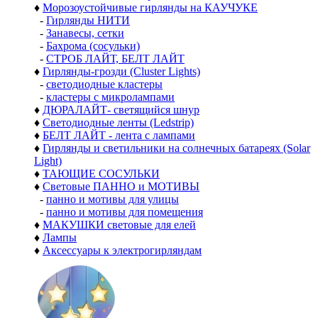
♦
Морозоустойчивые гирлянды на КАУЧУКЕ
-
Гирлянды НИТИ
-
Занавесы, сетки
-
Бахрома (сосульки)
-
СТРОБ ЛАЙТ, БЕЛТ ЛАЙТ
♦
Гирлянды-грозди (Cluster Lights)
-
светодиодные кластеры
-
кластеры с микролампами
♦
ДЮРАЛАЙТ- светящийся шнур
♦
Светодиодные ленты (Ledstrip)
♦
БЕЛТ ЛАЙТ - лента с лампами
♦
Гирлянды и светильники на солнечных батареях (Solar
Light)
♦
ТАЮЩИЕ СОСУЛЬКИ
♦
Световые ПАННО и МОТИВЫ
-
панно и мотивы для улицы
-
панно и мотивы для помещения
♦
МАКУШКИ световые для елей
♦
Лампы
♦
Аксессуары к электрогирляндам