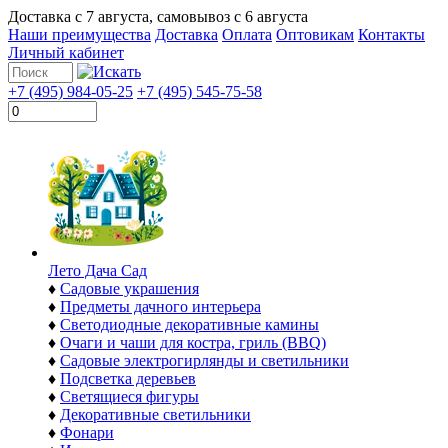
Доставка с
7 августа
, самовывоз с
6 августа
Наши преимущества
Доставка
Оплата
Оптовикам
Контакты
Личный кабинет
+7 (495) 984-05-25
+7 (495) 545-75-58
Лето Дача Сад
♦
Садовые украшения
♦
Предметы дачного интерьера
♦
Светодиодные декоративные камины
♦
Очаги и чаши для костра, гриль (BBQ)
♦
Садовые электрогирлянды и светильники
♦
Подсветка деревьев
♦
Светящиеся фигуры
♦
Декоративные светильники
♦
Фонари