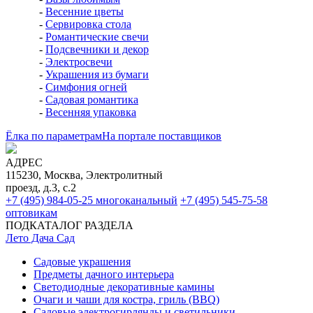
-
Весенние цветы
-
Сервировка стола
-
Романтические свечи
-
Подсвечники и декор
-
Электросвечи
-
Украшения из бумаги
-
Симфония огней
-
Садовая романтика
-
Весенняя упаковка
Ёлка по параметрам
На портале поставщиков
АДРЕС
115230, Москва, Электролитный
проезд, д.3, с.2
+7 (495) 984-05-25
многоканальный
+7 (495) 545-75-58
оптовикам
ПОДКАТАЛОГ РАЗДЕЛА
Лето Дача Сад
Садовые украшения
Предметы дачного интерьера
Светодиодные декоративные камины
Очаги и чаши для костра, гриль (BBQ)
Садовые электрогирлянды и светильники