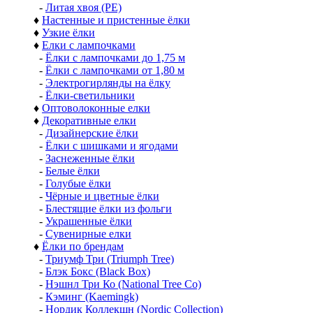
-
Литая хвоя (РЕ)
♦
Настенные и пристенные ёлки
♦
Узкие ёлки
♦
Елки с лампочками
-
Ёлки с лампочками до 1,75 м
-
Ёлки с лампочками от 1,80 м
-
Электрогирлянды на ёлку
-
Ёлки-светильники
♦
Оптоволоконные елки
♦
Декоративные елки
-
Дизайнерские ёлки
-
Ёлки с шишками и ягодами
-
Заснеженные ёлки
-
Белые ёлки
-
Голубые ёлки
-
Чёрные и цветные ёлки
-
Блестящие ёлки из фольги
-
Украшенные ёлки
-
Сувенирные елки
♦
Ёлки по брендам
-
Триумф Три (Triumph Tree)
-
Блэк Бокс (Black Box)
-
Нэшнл Три Ко (National Tree Co)
-
Кэминг (Kaemingk)
-
Нордик Коллекшн (Nordic Collection)