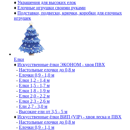
♦
Украшения для высоких елок
♦
Елочные игрушки своими руками
♦
Подставки, подвески, крючки, коробки для елочных
игрушек
Елки
♦
Искусственные ёлки ЭКОНОМ - хвоя ПВХ
-
Настольные елочки до 0,8 м
-
Елочки 0,9 - 1,0 м
-
Елки 1,2 - 1,4 м
-
Елки 1,5 - 1,7 м
-
Елки 1,8 - 1,9 м
-
Елки 2,0 - 2,2 м
-
Елки 2,3 - 2,6 м
-
Ели 2,7 - 3,0 м
-
Высокие ели от 3,5 - 5 м
♦
Искусственные ёлки ВИП (VIP) - хвоя леска и ПВХ
-
Настольные елочки до 0,8 м
-
Елочки 0,9 - 1,1 м