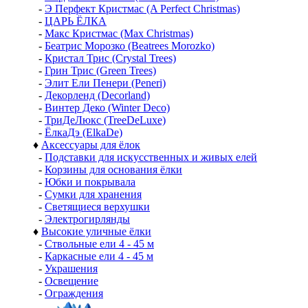
-
Э Перфект Кристмас (A Perfect Christmas)
-
ЦАРЬ ЁЛКА
-
Макс Кристмас (Max Christmas)
-
Беатрис Морозко (Beatrees Morozko)
-
Кристал Трис (Crystal Trees)
-
Грин Трис (Green Trees)
-
Элит Ели Пенери (Peneri)
-
Декорленд (Decorland)
-
Винтер Деко (Winter Deco)
-
ТриДеЛюкс (TreeDeLuxe)
-
ЁлкаДэ (ElkaDe)
♦
Аксессуары для ёлок
-
Подставки для искусственных и живых елей
-
Корзины для основания ёлки
-
Юбки и покрывала
-
Сумки для хранения
-
Светящиеся верхушки
-
Электрогирлянды
♦
Высокие уличные ёлки
-
Ствольные ели 4 - 45 м
-
Каркасные ели 4 - 45 м
-
Украшения
-
Освещение
-
Ограждения