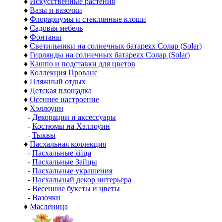
♦
Искусственные растения
♦
Вазы и вазочки
♦
Флорариумы и стеклянные клоши
♦
Садовая мебель
♦
Фонтаны
♦
Светильники на солнечных батареях Солар (Solar)
♦
Гирлянды на солнечных батареях Солар (Solar)
♦
Кашпо и подставки для цветов
♦
Коллекция Прованс
♦
Пляжный отдых
♦
Детская площадка
♦
Осеннее настроение
♦
Хэллоуин
-
Декорации и аксессуары
-
Костюмы на Хэллоуин
-
Тыквы
♦
Пасхальная коллекция
-
Пасхальные яйца
-
Пасхальные Зайцы
-
Пасхальные украшения
-
Пасхальный декор интерьера
-
Весенние букеты и цветы
-
Вазочки
♦
Масленица