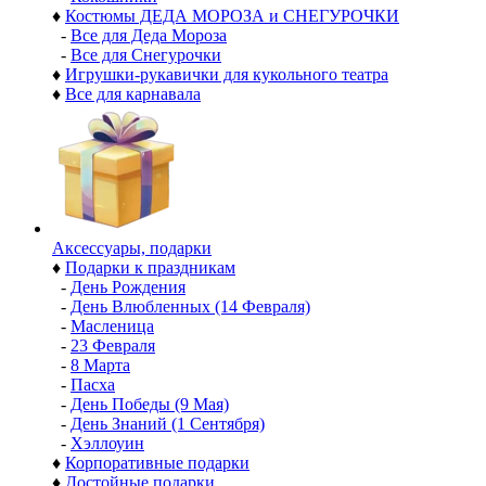
♦
Костюмы ДЕДА МОРОЗА и СНЕГУРОЧКИ
-
Все для Деда Мороза
-
Все для Снегурочки
♦
Игрушки-рукавички для кукольного театра
♦
Все для карнавала
Аксессуары, подарки
♦
Подарки к праздникам
-
День Рождения
-
День Влюбленных (14 Февраля)
-
Масленица
-
23 Февраля
-
8 Марта
-
Пасха
-
День Победы (9 Мая)
-
День Знаний (1 Сентября)
-
Хэллоуин
♦
Корпоративные подарки
♦
Достойные подарки