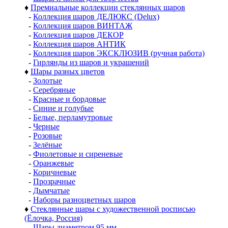
♦
Премиальные коллекции стеклянных шаров
-
Коллекция шаров ДЕЛЮКС (Delux)
-
Коллекция шаров ВИНТАЖ
-
Коллекция шаров ДЕКОР
-
Коллекция шаров АНТИК
-
Коллекция шаров ЭКСКЛЮЗИВ (ручная работа)
-
Гирлянды из шаров и украшений
♦
Шары разных цветов
-
Золотые
-
Серебряные
-
Красные и бордовые
-
Синие и голубые
-
Белые, перламутровые
-
Черные
-
Розовые
-
Зелёные
-
Фиолетовые и сиреневые
-
Оранжевые
-
Коричневые
-
Прозрачные
-
Дымчатые
-
Наборы разноцветных шаров
♦
Стеклянные шары с художественной росписью
(Ёлочка, Россия)
-
Шары диаметром 95 мм