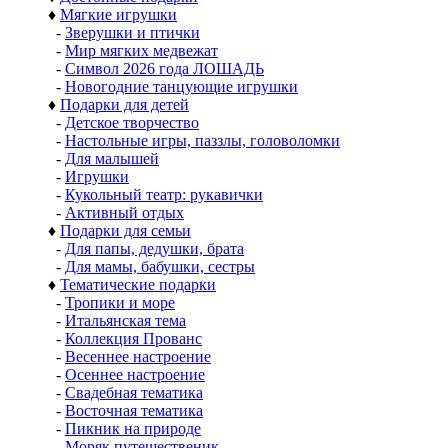
♦
Мягкие игрушки
-
Зверушки и птички
-
Мир мягких медвежат
-
Символ 2026 года ЛОШАДЬ
-
Новогодние танцующие игрушки
♦
Подарки для детей
-
Детское творчество
-
Настольные игры, паззлы, головоломки
-
Для малышей
-
Игрушки
-
Кукольный театр: рукавички
-
Активный отдых
♦
Подарки для семьи
-
Для папы, дедушки, брата
-
Для мамы, бабушки, сестры
♦
Тематические подарки
-
Тропики и море
-
Итальянская тема
-
Коллекция Прованс
-
Весеннее настроение
-
Осеннее настроение
-
Свадебная тематика
-
Восточная тематика
-
Пикник на природе
-
Моряк путешественик