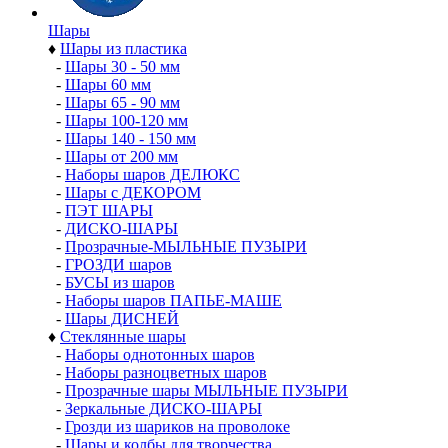
Шары
♦
Шары из пластика
-
Шары 30 - 50 мм
-
Шары 60 мм
-
Шары 65 - 90 мм
-
Шары 100-120 мм
-
Шары 140 - 150 мм
-
Шары от 200 мм
-
Наборы шаров ДЕЛЮКС
-
Шары с ДЕКОРОМ
-
ПЭТ ШАРЫ
-
ДИСКО-ШАРЫ
-
Прозрачные-МЫЛЬНЫЕ ПУЗЫРИ
-
ГРОЗДИ шаров
-
БУСЫ из шаров
-
Наборы шаров ПАПЬЕ-МАШЕ
-
Шары ДИСНЕЙ
♦
Стеклянные шары
-
Наборы однотонных шаров
-
Наборы разноцветных шаров
-
Прозрачные шары МЫЛЬНЫЕ ПУЗЫРИ
-
Зеркальные ДИСКО-ШАРЫ
-
Грозди из шариков на проволоке
-
Шары и колбы для творчества