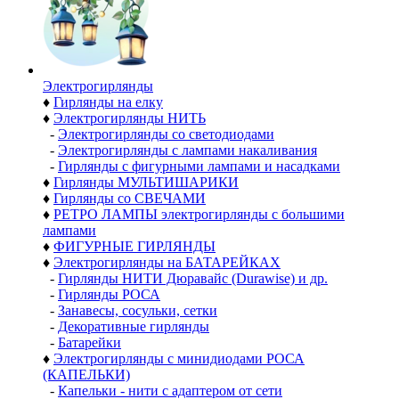
Электро­гирлянды
♦
Гирлянды на елку
♦
Электрогирлянды НИТЬ
-
Электрогирлянды со светодиодами
-
Электрогирлянды с лампами накаливания
-
Гирлянды с фигурными лампами и насадками
♦
Гирлянды МУЛЬТИШАРИКИ
♦
Гирлянды со СВЕЧАМИ
♦
РЕТРО ЛАМПЫ электрогирлянды с большими
лампами
♦
ФИГУРНЫЕ ГИРЛЯНДЫ
♦
Электрогирлянды на БАТАРЕЙКАХ
-
Гирлянды НИТИ Дюравайс (Durawise) и др.
-
Гирлянды РОСА
-
Занавесы, сосульки, сетки
-
Декоративные гирлянды
-
Батарейки
♦
Электрогирлянды с минидиодами РОСА
(КАПЕЛЬКИ)
-
Капельки - нити с адаптером от сети