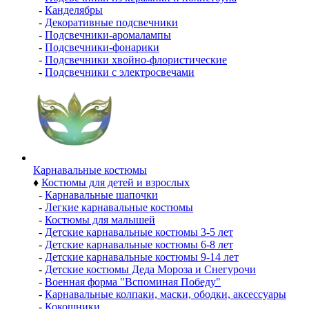
-
Канделябры
-
Декоративные подсвечники
-
Подсвечники-аромалампы
-
Подсвечники-фонарики
-
Подсвечники хвойно-флористические
-
Подсвечники с электросвечами
Карнавальные костюмы
♦
Костюмы для детей и взрослых
-
Карнавальные шапочки
-
Легкие карнавальные костюмы
-
Костюмы для малышей
-
Детские карнавальные костюмы 3-5 лет
-
Детские карнавальные костюмы 6-8 лет
-
Детские карнавальные костюмы 9-14 лет
-
Детские костюмы Деда Мороза и Снегурочи
-
Военная форма "Вспоминая Победу"
-
Карнавальные колпаки, маски, ободки, аксессуары
-
Кокошники