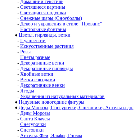
-
Домашний текстиль
-
Светящиеся картины
-
Светящиеся подушки
-
Снежные шары (Сноуболлы)
-
Декор и украшения в стиле "Прованс"
-
Настольные фонтаны
♦
Цветы, гирлянды, ветки
-
Пуансеттии
-
Искусственные растения
-
Розы
-
Цветы разные
-
Декоративные ветки
-
Декоративные гирлянды
-
Хвойные ветки
-
Ветки с ягодами
-
Декоративные венки
-
Ягоды
-
Украшения из натуральных материалов
♦
Надувные новогодние фигуры
♦
Деды Морозы, Снегурочки, Снеговики, Ангелы и др.
-
Деды Морозы
-
Санта Клаусы
-
Снегурочки
-
Снеговики
-
Ангелы, Феи, Эльфы, Гномы