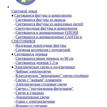
Световой декор
♦
Светящиеся фигуры и композиции
-
Светящиеся фигуры из акрила
-
Светящиеся фигуры из акриловых нитей
-
Светодиодные фигуры и композиции
-
Светящиеся и анимационные ОЛЕНИ
-
Светящиеся и анимационные САНТЫ и
СНЕГОВИКИ
-
Надувные новогодние фигуры
-
Снежная коллекция с подсветкой
♦
Светящиеся деревья
-
Светящиеся мини деревца до 90 см
-
Светящиеся деревья 1-3 м
♦
Электрические свечи и подсвечники
-
Чайные электросвечи
-
Классические "мерцающие" свечи-столбики
-
Свечи с "живым" пламенем
-
Электрические столовые свечи
-
Свечи с "натуральным фитильком"
-
Свечи в стаканах
-
Декоративные свечи
-
Горки с электросвечами
-
Фонари со свечами