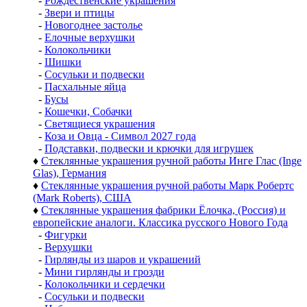
-
Рождественские украшения
-
Звери и птицы
-
Новогоднее застолье
-
Елочные верхушки
-
Колокольчики
-
Шишки
-
Сосульки и подвески
-
Пасхальные яйца
-
Бусы
-
Кошечки, Собачки
-
Светящиеся украшения
-
Коза и Овца - Символ 2027 года
-
Подставки, подвески и крючки для игрушек
♦
Стеклянные украшения ручной работы Инге Глас (Inge
Glas), Германия
♦
Стеклянные украшения ручной работы Марк Робертс
(Mark Roberts), США
♦
Стеклянные украшения фабрики Ёлочка, (Россия) и
европейские аналоги. Классика русского Нового Года
-
Фигурки
-
Верхушки
-
Гирлянды из шаров и украшений
-
Мини гирлянды и грозди
-
Колокольчики и сердечки
-
Сосульки и подвески