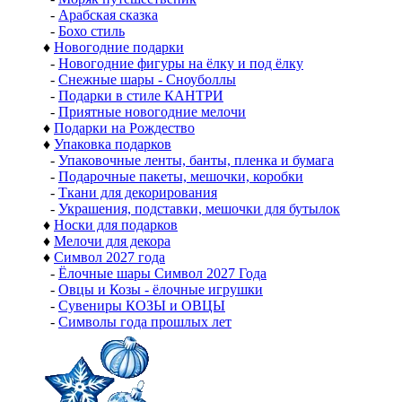
-
Арабская сказка
-
Бохо стиль
♦
Новогодние подарки
-
Новогодние фигуры на ёлку и под ёлку
-
Снежные шары - Сноуболлы
-
Подарки в стиле КАНТРИ
-
Приятные новогодние мелочи
♦
Подарки на Рождество
♦
Упаковка подарков
-
Упаковочные ленты, банты, пленка и бумага
-
Подарочные пакеты, мешочки, коробки
-
Ткани для декорирования
-
Украшения, подставки, мешочки для бутылок
♦
Носки для подарков
♦
Мелочи для декора
♦
Символ 2027 года
-
Ёлочные шары Символ 2027 Года
-
Овцы и Козы - ёлочные игрушки
-
Сувениры КОЗЫ и ОВЦЫ
-
Символы года прошлых лет