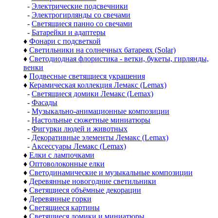
-
Электрические подсвечники
-
Электрогирлянды со свечами
-
Светящиеся панно со свечами
-
Батарейки и адаптеры
♦
Фонари с подсветкой
♦
Светильники на солнечных батареях (Solar)
♦
Светодиодная флористика - ветки, букеты, гирлянды,
венки
♦
Подвесные светящиеся украшения
♦
Керамическая коллекция Лемакс (Lemax)
-
Светящиеся домики Лемакс (Lemax)
-
Фасады
-
Музыкально-анимационные композиции
-
Настольные сюжетные миниатюры
-
Фигурки людей и животных
-
Декоративные элементы Лемакс (Lemax)
-
Аксессуары Лемакс (Lemax)
♦
Елки с лампочками
♦
Оптоволоконные елки
♦
Светодинамические и музыкальные композиции
♦
Деревянные новогодние светильники
♦
Светящиеся объёмные декорации
♦
Деревянные горки
♦
Светящиеся картины
♦
Светящиеся домики и миниатюры