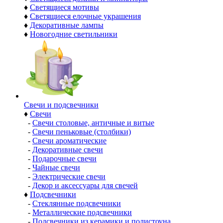
♦
Светящиеся мотивы
♦
Светящиеся елочные украшения
♦
Декоративные лампы
♦
Новогодние светильники
Свечи и подсвечники
♦
Свечи
-
Свечи столовые, античные и витые
-
Свечи пеньковые (столбики)
-
Свечи ароматические
-
Декоративные свечи
-
Подарочные свечи
-
Чайные свечи
-
Электрические свечи
-
Декор и аксессуары для свечей
♦
Подсвечники
-
Стеклянные подсвечники
-
Металлические подсвечники
-
Подсвечники из керамики и полистоуна