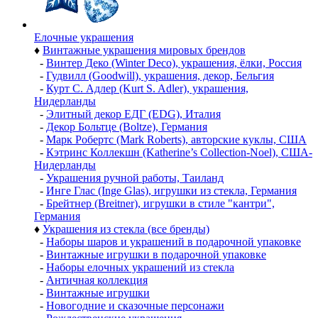
Елочные украшения
♦
Винтажные украшения мировых брендов
-
Винтер Деко (Winter Deco), украшения, ёлки, Россия
-
Гудвилл (Goodwill), украшения, декор, Бельгия
-
Курт С. Адлер (Kurt S. Adler), украшения,
Нидерланды
-
Элитный декор ЕДГ (EDG), Италия
-
Декор Больтце (Boltze), Германия
-
Марк Робертс (Mark Roberts), авторские куклы, США
-
Кэтринс Коллекшн (Katherine’s Collection-Noel), США-
Нидерланды
-
Украшения ручной работы, Таиланд
-
Инге Глас (Inge Glas), игрушки из стекла, Германия
-
Брейтнер (Breitner), игрушки в стиле "кантри",
Германия
♦
Украшения из стекла (все бренды)
-
Наборы шаров и украшений в подарочной упаковке
-
Винтажные игрушки в подарочной упаковке
-
Наборы елочных украшений из стекла
-
Античная коллекция
-
Винтажные игрушки
-
Новогодние и сказочные персонажи