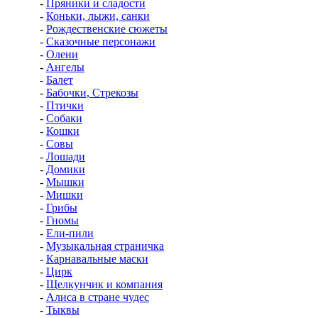
-
Пряники и сладости
-
Коньки, лыжи, санки
-
Рождественские сюжеты
-
Сказочные персонажи
-
Олени
-
Ангелы
-
Балет
-
Бабочки, Стрекозы
-
Птички
-
Собаки
-
Кошки
-
Совы
-
Лошади
-
Домики
-
Мышки
-
Мишки
-
Грибы
-
Гномы
-
Ели-пили
-
Музыкальная страничка
-
Карнавальные маски
-
Цирк
-
Щелкунчик и компания
-
Алиса в стране чудес
-
Тыквы