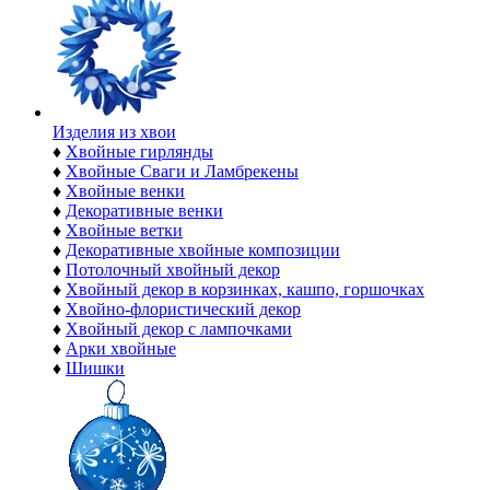
Изделия из хвои
♦
Хвойные гирлянды
♦
Хвойные Сваги и Ламбрекены
♦
Хвойные венки
♦
Декоративные венки
♦
Хвойные ветки
♦
Декоративные хвойные композиции
♦
Потолочный хвойный декор
♦
Хвойный декор в корзинках, кашпо, горшочках
♦
Хвойно-флористический декор
♦
Хвойный декор с лампочками
♦
Арки хвойные
♦
Шишки