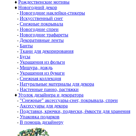
♦
Рождественские мотивы
♦
Новогодний декор
-
Новогодние наклейки-стикеры
-
Искусственный снег
-
Снежные покрывала
-
Новогодние спреи
-
Новогодние трафареты
-
Декоративные ленты
-
Банты
-
Ткани для декорирования
-
Бусы
-
Украшения из фольги
-
Мишура, дождь
-
Украшения из бумаги
-
Снежная коллекция
-
Натуральные материалы для декора
-
Настенные панно, растяжки
♦
Уголок дизайнера и декоратора
-
"Снежные" аксессуары-снег, покрывала, спреи
-
Аксессуары для декора
-
Подставки, крючки, подвески, ёмкости для хранения
-
Упаковка подарков
-
В помощь дизайнеру