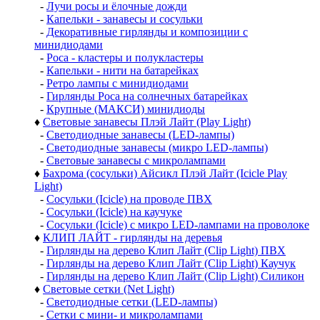
-
Лучи росы и ёлочные дожди
-
Капельки - занавесы и сосульки
-
Декоративные гирлянды и композиции с
минидиодами
-
Роса - кластеры и полукластеры
-
Капельки - нити на батарейках
-
Ретро лампы с минидиодами
-
Гирлянды Роса на солнечных батарейках
-
Крупные (МАКСИ) минидиоды
♦
Световые занавесы Плэй Лайт (Play Light)
-
Светодиодные занавесы (LED-лампы)
-
Светодиодные занавесы (микро LED-лампы)
-
Световые занавесы с микролампами
♦
Бахрома (сосульки) Айсикл Плэй Лайт (Icicle Play
Light)
-
Сосульки (Icicle) на проводе ПВХ
-
Сосульки (Icicle) на каучуке
-
Сосульки (Icicle) с микро LED-лампами на проволоке
♦
КЛИП ЛАЙТ - гирлянды на деревья
-
Гирлянды на дерево Клип Лайт (Clip Light) ПВХ
-
Гирлянды на дерево Клип Лайт (Clip Light) Каучук
-
Гирлянды на дерево Клип Лайт (Clip Light) Силикон
♦
Световые сетки (Net Light)
-
Светодиодные сетки (LED-лампы)
-
Сетки с мини- и микролампами